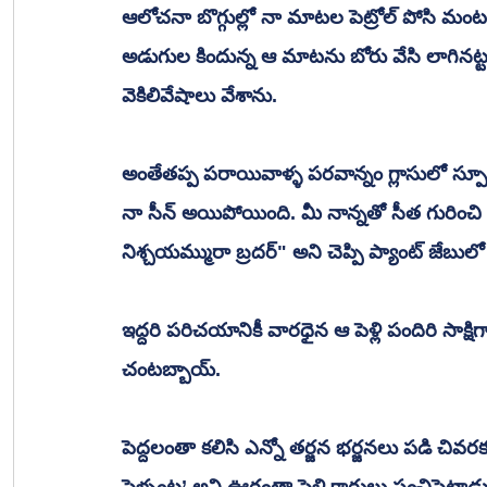
ఆలోచనా బొగ్గుల్లో నా మాటల పెట్రోల్ పోసి మంట 
అడుగుల కిందున్న ఆ మాటను బోరు వేసి లాగినట్ట
వెకిలివేషాలు వేశాను. 
అంతేతప్ప పరాయివాళ్ళ పరవాన్నం గ్లాసులో స్పూన్
నా సీన్ అయిపోయింది. మీ నాన్నతో సీత గురించి
నిశ్చయమ్మురా బ్రదర్" అని చెప్పి ప్యాంట్ జేబులో 
ఇద్దరి పరిచయానికీ వారధైన ఆ పెళ్లి పందిరి సాక్ష
చంటబ్బాయ్. 
పెద్దలంతా కలిసి ఎన్నో తర్జన భర్జనలు పడి చివరక