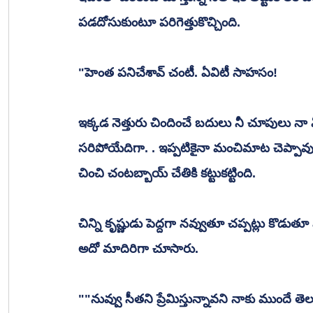
పడదోసుకుంటూ పరిగెత్తుకొచ్చింది. 
"హెంత పనిచేశావ్ చంటీ. ఏవిటీ సాహసం!
ఇక్కడ నెత్తురు చిందించే బదులు నీ చూపులు నా వ
సరిపోయేదిగా. . ఇప్పటికైనా మంచిమాట చెప్పావు
చించి చంటబ్బాయ్ చేతికి కట్టుకట్టింది. 
చిన్ని కృష్ణుడు పెద్దగా నవ్వుతూ చప్పట్లు కొడుత
అదో మాదిరిగా చూసారు. 
""నువ్వు సీతని ప్రేమిస్తున్నావని నాకు ముందే త