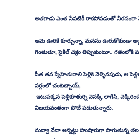
అతగాడు ఎంత సేపటికీ రాకపోవడంతో నీరసంగా మెట
ఆమె ఊరికే కూర్చున్నా, మనసు ఊరుకోకుండా అల్
గెంతుతూ, సైకిల్ చక్రం తిప్పుకుంటూ.. గతంలోకి పరిగ
సీత తన స్నేహితురాలి పెళ్లికి వెళ్ళినపుడు, ఆ పెళ
వర్గంలో చంటబ్బాయ్,
 ఇటుపక్కన పెళ్లికూతుర్ని వెనక్కి లాగేసి, వెక్కిరిం
విజయవంతంగా పోటీ పడుతున్నారు. 
నువ్వా నేనా అన్నట్టు హుషారుగా సాగుతున్న త