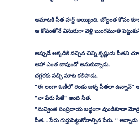
ఆమాటకి సీత హర్ట్ అయ్యింది. బోల్డంత కోపం కూడా
ఆ కోపంతోనే విసురుగా వెళ్లి బుంగమూతి పెట్టుకుని
అప్పుడే అక్కడికి వచ్చిన చిన్ని కృష్ణుడు సీతని చ
ఆహా ఎంత బావుందో అనుకున్నాడు. 
దగ్గరకు వచ్చి మాట కలిపాడు. 
"ఈ లంగా ఓణీలో రెండు జళ్ళ సీతలా ఉన్నావ్" అ
"నా పేరు సీతే" అంది సీత. 
"నువ్వింత సంప్రదాయ బద్ధంగా వుండికూడా మోడ్రన్ 
సీత. . పేరు గుర్తుపెట్టుకోవాల్సిన పేరు. " అన్న