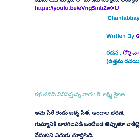
https://youtu.be/eVng5mbZwXU
'Chantabbay
Written By 
G
రచన : 
గొర్తి వా
(ఉత్తమ రచయిత్
కథ చదివి వినిపిస్తున్న వారు: కే. లక్ష్మి శైలజ 
ఆమె పేరే రెండు జళ్ళ సీత. అందాల భరిణె. 
గుమ్మానికి జారగిలపడి ఒంటిజడ తిప్పుతూ వాకిట్లో 
వేసుకుని ఎదురు చూస్తోంది. 