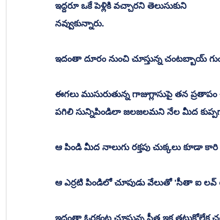
ఇద్దరూ ఒకే పెళ్లికి వచ్చారని తెలుసుకుని
నవ్వుకున్నారు. 
ఇదంతా దూరం నుంచి చూస్తున్న చంటబ్బాయ్ గుండె త
ఈగలు ముసురుతున్న గాజుగ్లాసుపై తన ప్రతాపం చ
పగిలి సున్నిపిండిలా జలజలమని నేల మీద కుప్పగా
ఆ పిండి మీద నాలుగు రక్తపు చుక్కలు కూడా కారి 
ఆ ఎర్రటి పిండిలో చూపుడు వేలుతో 'సీతా ఐ లవ్
ఇదంతా ఓరకంట చూస్తున్న సీత ఇక తట్టుకోలేక చంట