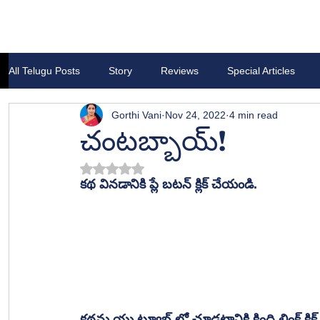
All Telugu Posts
Story
Reviews
Special Articles
Gorthi Vani
Nov 24, 2022
4 min read
చంటబ్బాయ్!
Rated NaN out of 5 stars.
కథ వినడానికి ప్లే బటన్ క్లిక్ చేయండి.
కథను యు ట్యూబ్ లో చూడటానికి క్రింది లింక్ క్లి