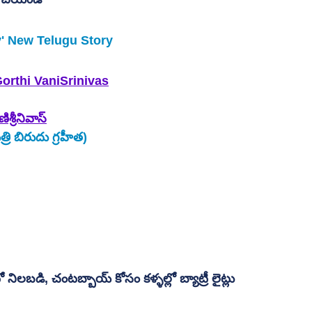
' New Telugu Story 
orthi VaniSrinivas
ణిశ్రీనివాస్
రి బిరుదు గ్రహీత)
నిలబడి, చంటబ్బాయ్ కోసం కళ్ళల్లో బ్యాట్రీ లైట్లు 