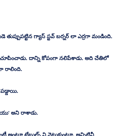
ుప్పుపట్టిన గ్యాస్ స్టవ్ బర్నర్ లా ఎర్రగా మండింది. 
ూపించాడు. దాన్ని కోపంగా నలిపేశాడు. అది చేతిలో 
 రాలింది. 
పడ్డాయి. 
 యు' అని రాశాడు. 
ీ అంటూ టేబుల్స్ ని నెట్టుకుంటూ, అన్నిటినీ 