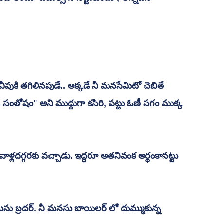
ీపుకి తగిలినపుడే.. అక్కడే నీ మనసేమిటో చెబితే 
 సంతోషం" అని ముద్దుగా కసిరి, పట్టు ఓణీ సగం ముక్క 
ూ వాళ్లదగ్గరకు వచ్చాడు. ఇద్దరూ అతనివంక అర్ధంకానట్టు 
ెలుసు బ్రదర్. నీ మనసు బాయిలర్ లో దుమ్ముకున్న  