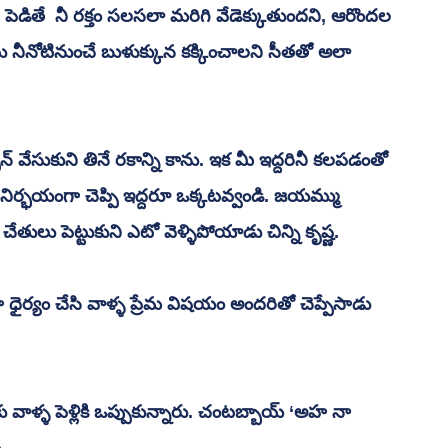
పెడితే  నీ రక్తం సలసలా మరిగి వేడెక్కుతుందని, ఆరొందల 
ు నీనోటినుంచే బుళుక్కున కక్కించాలని సీతతో అలా 
 వేసుకుని తినే రకాన్ని కాను. ఇక మీ ఇద్దరినీ కలపడంతో 
 నిర్భయంగా చెప్పి ఇద్దరూ ఒక్కటవ్వండి. జయమ్ము 
చేతులు పెట్టుకుని ఎటో వెళ్ళిపోయాడు చిన్ని కృష్ణ. 
ిగా ధైర్యం చేసి వాళ్ళ ప్రేమ విషయం అందరితో చెప్పేసాడు 
ు వాళ్ళ పెళ్లికి ఒప్పుకున్నారు. చంటబ్బాయ్ ‘అహ నా 