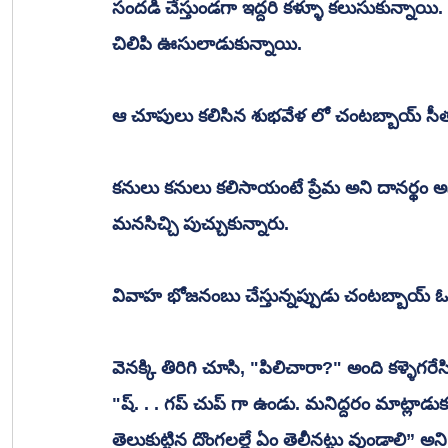
సందడి చేస్తుండగా ఇద్దరి కళ్ళూ కలుసుకున్నాయి. 
చిలిపి ఊసులాడుకున్నాయి. 
ఆ చూపులు కలిసిన శుభవేళ లో చంటబ్బాయ్ సీతక
కనులు కనులు కలిసాయంటే ప్రేమ అని దానర్థం అ
మనసిచ్చి పుచ్చుకున్నారు. 
వివాహ భోజనంబు చేస్తున్నప్పుడు చంటబ్బాయ్ ఓరచూ
వెనక్కి తిరిగి చూసి, "పిలిచారా?" అంది కళ్ళెగరేసి
"ష్. . . గప్ చుప్ గా ఉండు. మనిద్దరం మాట్లాడుక
తెలుకుట్టిన దొంగలల్లే ఏం తెలీనట్టు వుండాలి” అన