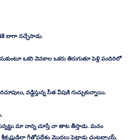
ి బాగా నచ్చేసాడు. 
నుకుంటూ ఒకరి వెనకాల ఒకరు తిరుగుతూ పెళ్లి పందిరిలో 
పులు, వడ్డిస్తున్న సీత వీపుకి గుచ్చుకున్నాయి. 
. 
ున్నట్టు మా నాన్న చూస్తే నా తాట తీస్తాడు. మనం 
ి శ్రీకృష్ణుడిలా గీతోపదేశం మొదలు పెట్టాడు చంటబ్బాయ్. 