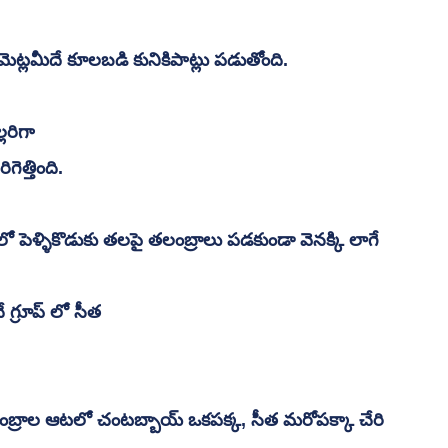
్లమీదే కూలబడి కునికిపాట్లు పడుతోంది. 
లరిగా
ెత్తింది. 
్లిలో పెళ్ళికొడుకు తలపై తలంబ్రాలు పడకుండా వెనక్కి లాగే 
చే గ్రూప్ లో సీత
లంబ్రాల ఆటలో చంటబ్బాయ్ ఒకపక్క, సీత మరోపక్కా చేరి 