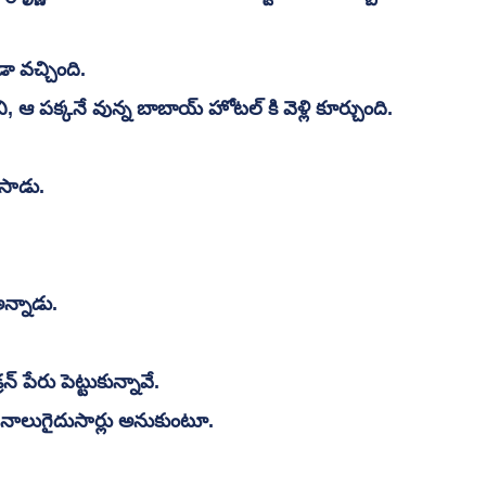
 వచ్చింది. 
, ఆ పక్కనే వున్న బాబాయ్ హోటల్ కి వెళ్లి కూర్చుంది. 
ూసాడు. 
న్నాడు. 
పేరు పెట్టుకున్నావే. 
ాడు నాలుగైదుసార్లు అనుకుంటూ. 