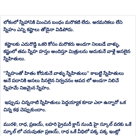
లోకంలో స్నేహానికి మించిన బంధం మరొకటి లేదు. అరమరికలు లేని 
స్నేహం ఎన్ని కష్టాలు తోడైనా విడిపోదు. 
 కష్టాలకు ఎదురొడ్డి ఒకరి కోసం మరొకరు అండగా నిలబడే వాళ్ళు, 
కష్టంలో తమ స్నేహ హస్తం అందిస్తూ మిత్రులను ఆదుకునే వాళ్లే అసలైన 
స్నేహితులు. 
"స్నేహంతో హితం కోరుకునే వాళ్ళు స్నేహితులు" కాబట్టి స్నేహితులు 
అనే పదానికి అసలు సిసలైన నిర్వచనం ఆపద లో అండగా నిలిచే 
స్నేహమే నిజమైన స్నేహం. 
 ఇప్పుడు చిన్ననాటి స్నేహితులు పెద్దయ్యాక కూడా ఎలా ఉన్నారో ఒక 
చిన్న కథ చెప్పుకుందాం. 
మురళి, రాధ, ప్రణయ్, లహరి ప్రైమరీ క్లాస్ నుండి హై స్కూల్ వరకు ఒకే 
స్కూల్ లో చదువుతూ ప్రణయ్, రాధ ఒకే వీధిలో పక్క పక్క ఇంట్లో 