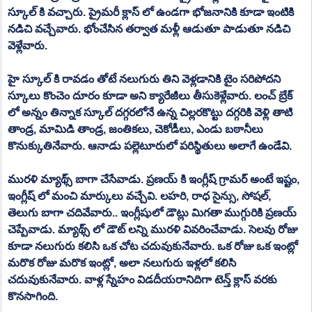
స్కూల్ కి వచ్చారు. ప్రైమరీ క్లాస్ లో ఉండగా భోజనానికి కూడా ఇంటికి 
నడిచి వచ్చేవారు. భోంచేసిన తర్వాత మళ్లీ ఆడుతూ పాడుతూ నడిచి 
వెళ్లేవారు. 
హై స్కూల్ కి రావడం తోటే నలుగురు తిని వెళ్లడానికి టైం సరిపోదని 
స్కూలు కొంచెం దూరం కూడా అని క్యారేజీలు తీసుకెళ్లేవారు. లంచ్ బ్రేక్ 
లో అన్నం తిన్నాక స్కూల్ దగ్గరలోనే ఉన్న చిల్లరకొట్టు దగ్గరికి వెళ్లి తాటి 
తాండ్ర, మామిడి తాండ్ర, జంతికలు, చెకోడీలు, ఎండు బఠానీలు 
కొనుక్కుతినేవారు. ఆనాడు పల్లెటూరులో పరిస్థితులు అలాగే ఉండేవి. 
మురళి మ్యాథ్స్ బాగా చేసేవాడు. ప్రణయ్ కి ఇంగ్లీష్ గ్రామర్ అంటే ఇష్టం, 
ఇంగ్లీష్ లో మంచి మార్కులు వచ్చేవి. లహరి, రాధ సైన్సు, సోషల్, 
తెలుగు బాగా చదివేవారు.. ఇంగ్లీషులో డౌట్లు మిగతా ముగ్గురికి ప్రణయ్ 
చెప్పేవాడు. మ్యాథ్స్ లో డౌట్ లన్ని మురళి వివరించేవాడు. సెలవు రోజు 
కూడా నలుగురు కలిసి ఒక చోట చదువుకునేవారు. ఒక రోజు ఒక ఇంట్లో 
మరొక రోజు మరొక ఇంట్లో, అలా నలుగురు ఇళ్లలో కలిసి 
చదువుకునేవారు. వాళ్ల స్నేహం విడదీయరానిదిగా టెన్త్ క్లాస్ వరకు 
కొనసాగింది. 