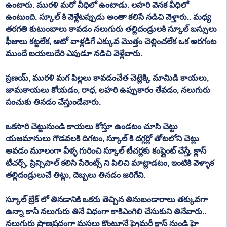
ఉంటారు. మురళి మరో వీధిలో ఉంటాడు. లహరి వెనక వీధిలో 
ఉంటుంది. స్కూల్ కి వెళ్లేటప్పుడు అంతా కలిసే నడిచి వెళ్తారు.. మధ్య 
తరగతి కుటుంబాలు కావడం నలుగురు తల్లిదండ్రులకి స్కూల్ బస్సులు 
ఫీజులు కట్టలేక, ఆటో వాళ్లడిగే ఎక్కువ మొత్తం చెల్లించలేక ఒక అరగంట 
ముందే బయలుదేరి ఎపుడూ నడిచి వెళ్లేవారు. 
ప్రణయ్, మురళి మగ పిల్లలు కావడంచేత చెట్లెక్కి మామిడి కాయలు, 
జామకాయలు కోయడం, రాధ, లహరి ఉప్పుకారం తేవడం, నలుగురు 
పంచుకు తినడం చేస్తుండేవారు. 
ఒకసారి చెట్టునుండి కాయలు కోస్తూ ఉండటం చూసి చెట్టు 
యజమానులు గొడవలకి దిగటం, స్కూల్ కి దగ్గర్లో తోటలోని చెట్లు 
అవడం మూలంగా వీళ్ళ గురించి స్కూల్ టీచర్లకు కంప్లైంట్ చేస్తే, క్లాస్ 
టీచర్స్, ప్రిన్సిపాల్ కలిసి పేరెంట్స్ ని పిలిచి మాట్లాడటం, ఇంటికి వెళ్ళాక 
తల్లిదండ్రులుచే తిట్లు, దెబ్బలు తినడం జరిగేవి. 
స్కూల్ బ్రేక్ లో తినడానికి ఒకరు తెచ్చిన తినుబండారాలు తక్కువగా 
ఉన్నా కానీ నలుగురు తినే విధంగా కాకిఎంగిలి చేసుకుని తినేవారు.. 
నలుగురు ప్రాణప్రదంగా మసలు కొంటూనే ప్రైమరీ క్లాస్ నుండి హై 