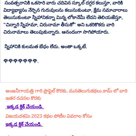
 సంవత్సరానికి ఒకసారి వారు చదివిన స్కూల్ దగ్గర కలుస్తూ, వారికి 
విద్యాభ్యాసం నేర్పిన గురువులను కలుసుకుంటూ, క్షేమ సమాచారాలు 
తెలుసుకుంటూ స్నేహానికన్నా మిన్న లోకానేమీ లేదని తెలియజేస్తూ, 
“చిన్నారి స్నేహమా, చిరునామా తీసుకో" అని ఒకరికొకరు వారి 
చిరునామాలు తెలుపుకున్నారు. ఆనందంగా సాగిపోయారు. 
 స్నేహానికి కులమత బేధం లేదు. అంతా ఒక్కటే. 
🌹🌹🌹🌹🌹🌹🌹. 
అంజనీగాయత్రి గారి ప్రొఫైల్ కొరకు, మనతెలుగుకథలు.కామ్ లో వారి 
ఇతర రచనల కొరకు 
 ఇక్కడ క్లిక్ చేయండి. 
విజయదశమి 2023 కథల పోటీల వివరాల కోసం
ఇక్కడ క్లిక్ చేయండి.