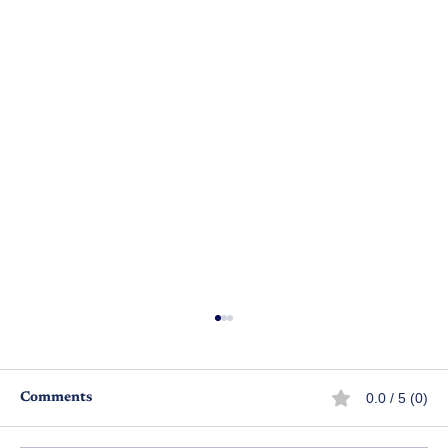
0.0 / 5 (0)
Comments
అశ్వ మేధం ఎపిసోడ్ 3