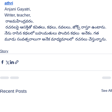
athri
Anjani Gayatri,
Writer, teacher,
 రాజమహేంద్రవరం,
 రచనలపై ఆసక్తితో కవితలు, కథలు, నవలలు, జోక్స్ రాస్తూ ఉంటాను. 
నేను రాసిన కథలలో బహుమతులు పొందిన కథలు  అనేకం. గత 
మూడు సంవత్సరాలుగా అనేక మాధ్యమాలలో  రచనలు చేస్తున్నాను.
Story
See All
Recent Posts