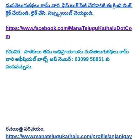
మనతెలుగుకథలు.కామ్ వారి  ఫేస్ బుక్ పేజీ చేరడానికి ఈ క్రింది లింక్ 
క్లిక్ చేయండి. లైక్ చేసి, సబ్స్క్రయిబ్ చెయ్యండి.
https://www.facebook.com/ManaTeluguKathaluDotCo
m
గమనిక : పాఠకులు తమ అభిప్రాయాలను మనతెలుగుకథలు.కామ్ 
వారి అఫీషియల్ వాట్స్ అప్ నెంబర్ : 63099 58851 కు 
పంపవచ్చును.
రచయిత్రి పరిచయం:
https://www.manatelugukathalu.com/profile/anjanigay