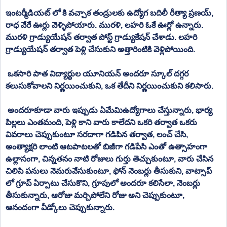
ఇంటర్మీడియట్ లో కి వచ్చాక తండ్రులకు ఉద్యోగ బదిలీ రీత్యా ప్రణయ్, 
రాధ వేరే ఊర్లు వెళ్ళిపోయారు. మురళి, లహరి ఓకే ఊర్లో ఉన్నారు. 
మురళి గ్రాడ్యుయేషన్ తర్వాత పోస్ట్ గ్రాడ్యుకేషన్ చేశాడు. లహరి 
గ్రాడ్యుయేషన్ తర్వాత పెళ్లి చేసుకుని అత్తారింటికి వెళ్లిపోయింది. 
 ఒకసారి పాత విద్యార్థుల యూనియన్ అందరూ స్కూల్ దగ్గర 
కలుసుకోవాలని నిర్ణయించుకుని, ఒక తేదీని నిర్ణయించుకుని కలిసారు. 
 అందరూకూడా వారు ఇప్పుడు ఏమేమిఉద్యోగాలు చేస్తున్నారు, భార్య 
పిల్లలు ఎంతమంది, పెళ్లి కాని వారు కాలేదని ఒకరి తర్వాత ఒకరు 
వివరాలు చెప్పుకుంటూ సరదాగా గడిపిన తర్వాత, లంచ్ చేసి, 
అంత్యాక్షరి లాంటి ఆటపాటలతో బిజీగా గడిపేసి ఎంతో ఉత్సాహంగా 
ఉల్లాసంగా, చిన్నతనం నాటి రోజులు గుర్తు తెచ్చుకుంటూ, వారు చేసిన 
చిలిపి పనులు నెమరువేసుకుంటూ, ఫోన్ నెంబర్లు తీసుకుని, వాట్సాప్ 
లో గ్రూప్ ఏర్పాటు చేసుకొని, గ్రూపులో అందరూ కలిసేలా, నెంబర్లు 
తీసుకున్నారు, ఆరోజు మర్చిపోలేని రోజు అని చెప్పుకుంటూ, 
ఆనందంగా వీడ్కోలు చెప్పుకున్నారు. 