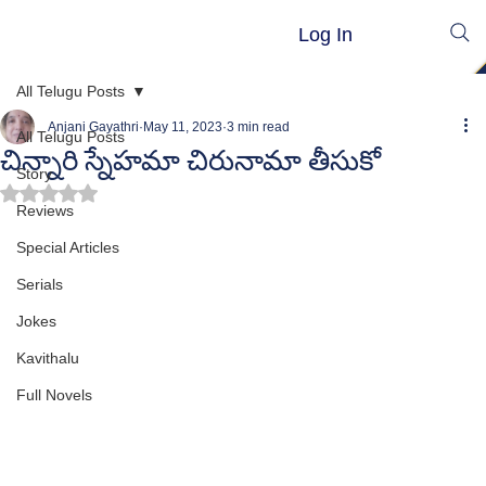
Log In
All Telugu Posts
Anjani Gayathri
May 11, 2023
3 min read
All Telugu Posts
చిన్నారి స్నేహమా చిరునామా తీసుకో
Story
Rated NaN out of 5 stars.
Reviews
Special Articles
Serials
Jokes
Kavithalu
Full Novels