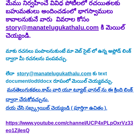
మేము నిర్వహించే వివిధ పోటీలలో రచయితలకు 
బహుమతులు అందించడంలో భాగస్వాములు 
కావాలనుకునే వారు  వివరాల కోసం 
story@manatelugukathalu.com
 కి మెయిల్ 
చెయ్యండి.
మాకు రచనలు పంపాలనుకుంటే మా వెబ్ సైట్ లో ఉన్న అప్లోడ్ లింక్ 
ద్వారా మీ రచనలను పంపవచ్చు.
లేదా  
story@manatelugukathalu.com
 కు text 
document/odt/docx రూపంలో మెయిల్ చెయ్యవచ్చు.
మనతెలుగుకథలు.కామ్ వారి యూ ట్యూబ్ ఛానల్ ను ఈ క్రింది లింక్ 
ద్వారా చేరుకోవచ్చును.
దయ చేసి సబ్స్క్రయిబ్ చెయ్యండి ( పూర్తిగా ఉచితం ).
https://www.youtube.com/channel/UCP4xPLpOxrVz33
eo1ZjlesQ