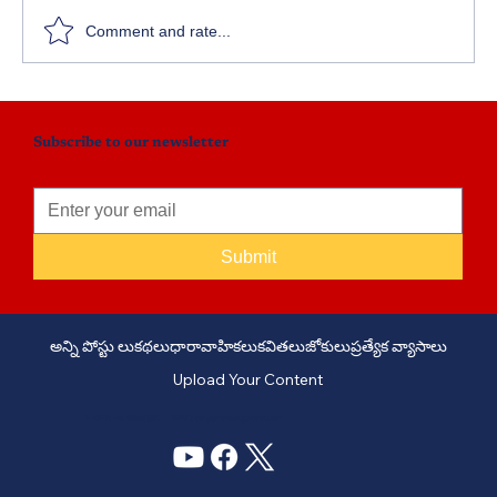
Comment and rate...
Subscribe to our newsletter
Submit
అన్ని పోస్టు లు
కథలు
ధారావాహికలు
కవితలు
జోకులు
ప్రత్యేక వ్యాసాలు
Upload Your Content
PHONE: +91 6309958851 - EMAIL:
story@manatelugukathalu.com