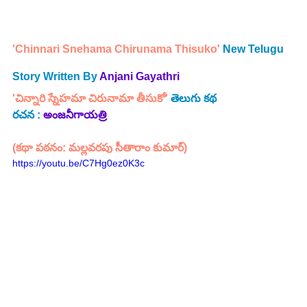
'Chinnari Snehama Chirunama Thisuko'
 New Telugu 
Story Written By
Anjani Gayathri
'చిన్నారి స్నేహమా చిరునామా తీసుకో' 
తెలుగు కథ
రచన : 
అంజనీగాయత్రి
(కథా పఠనం: మల్లవరపు సీతారాం కుమార్)
https://youtu.be/C7Hg0ez0K3c