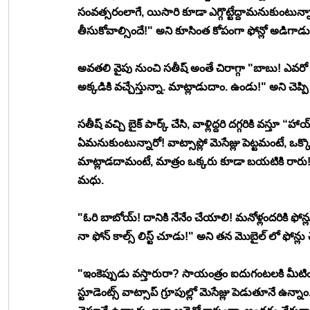
సంవత్సరంలాగే, యిసారి కూడా ఎగ్గొట్టేద్దామనుకుంటున్నా
తీసుకోవాల్సిందే!" అని కూసింత కోపంగా ఫోన్లో అడిగాడు
అవతలి వైపు నుంచి సతీష్ అంతే చిరాగ్గా "బాబు! ఎవరో
అక్కడికి వచ్చేస్తున్నా. మాట్లాడుదాం. ఉండు!" అని చెప్పి
సతీష్ వచ్చి బైక్ పార్క్ చేసి, వాళ్లిద్దరి దగ్గరికి వస
ఏమనుకుంటున్నారో! వాట్సాప్లో మెసేజ్లు పెట్టమంటే, ఒక్కొక
మాట్లాడదామంటే, మాత్రం ఒక్కరు కూడా బయటికి రారు
మధు. 
"ఓరి బాబోయ్! దానికి నేనేం చేయాలి! మనోళ్లందరికి ఫోన్ల
నా ఫోన్ కాల్స్ లిస్ట్ చూడు!" అని తన మొబైల్ లో ఫోన్లు చ
"ఇంకెప్పుడు వస్తారురా? సాయంత్రం ఐదుగంటలకి మీట
స్టూడెంట్స్ వాట్సాప్ గ్రూపుల్లో మెసేజ్లు పెడుతూనే 