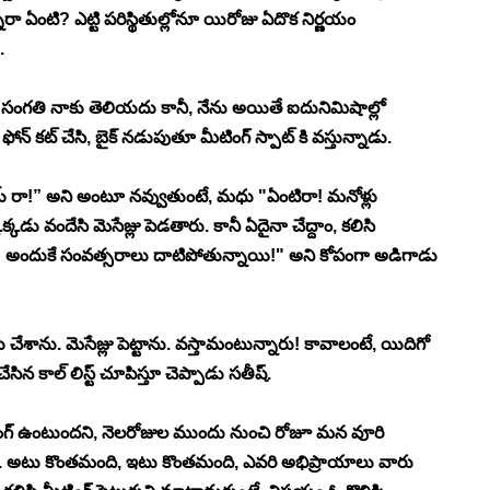
రా ఏంటి? ఎట్టి పరిస్థితుల్లోనూ యిరోజు ఏదొక నిర్ణయం 
. 
 సంగతి నాకు తెలియదు కానీ, నేను అయితే ఐదునిమిషాల్లో 
 ఫోన్ కట్ చేసి, బైక్ నడుపుతూ మీటింగ్ స్పాట్ కి వస్తున్నాడు. 
్తూ “హాయ్ రా!” అని అంటూ నవ్వుతుంటే, మధు "ఏంటిరా! మనోళ్లు 
్కడు వందేసి మెసేజ్లు పెడతారు. కానీ ఏదైనా చేద్దాం, కలిసి 
! అందుకే సంవత్సరాలు దాటిపోతున్నాయి!" అని కోపంగా అడిగాడు 
ు చేశాను. మెసేజ్లు పెట్టాను. వస్తామంటున్నారు! కావాలంటే, యిదిగో 
ేసిన కాల్ లిస్ట్ చూపిస్తూ చెప్పాడు సతీష్. 
ింగ్ ఉంటుందని, నెలరోజుల ముందు నుంచి రోజూ మన వూరి 
ఉన్నాం. అటు కొంతమంది, ఇటు కొంతమంది, ఎవరి అభిప్రాయాలు వారు 