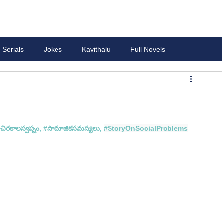
Serials
Jokes
Kavithalu
Full Novels
#చ
ిరకాలస్వప్నం, #
సామాజికసమస్యలు, 
#StoryOnSocialProblems