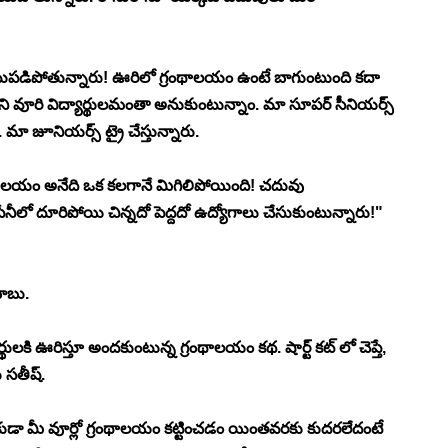
పడిపోతున్నారు! ఊరిలో గ్రంథాలయం ఉంటే బాగుంటుంది కదా 
ని వూరి విద్యార్థులమంతా అనుకుంటున్నాం. మా సూపర్ సీనియర్స్ 
. మా జూనియర్స్ ట్రై చేస్తున్నారు. 
థాలయం అనేది ఒక కలగానే మిగిలిపోయింది! చదువు 
ీలో దూరిపోయి చిన్నదో పెద్దదో ఉద్యోగాలు చేసుకుంటున్నారు!" 
ాబు. 
కి ఊరిస్తూ అందకుంటున్న గ్రంథాలయం కథ. షార్ట్ కట్ లో చెప్తే, 
 సతీష్. 
డా మీ వూర్లో గ్రంథాలయం కట్టించడం యింతవరకు కుదరలేదంటే 