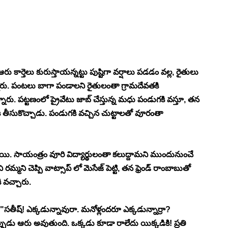
లు పడడం వల్ల, రైతులు 
ారు. పంటలు బాగా పండాలని రైతులంతా గ్రామదేవతకి 
పట్టణంలో ప్రైవేటు జాబ్ చేస్తున్న మధు పండుగకి వస్తూ, తన 
 తీసుకొచ్చాడు. పండుగకి వచ్చిన చుట్టాలతో వూరంతా 
యి. సాయంత్రం వూరి విద్యార్థులంతా కలుద్దామని ముందునుంచే 
మ్మని చెప్పి వాట్సాప్ లో మెసేజ్ పెట్టి, తన ఫ్రెండ్ రాంబాబుతో 
 వచ్చారు. 
 "సతీష్! ఎక్కడున్నావురా. మనోళ్లందరూ ఎక్కడున్నార్రా? 
డు ఆరు అవుతుంది. ఒక్కడు కూడా రాలేదు యిక్కడికి! ప్రతి 