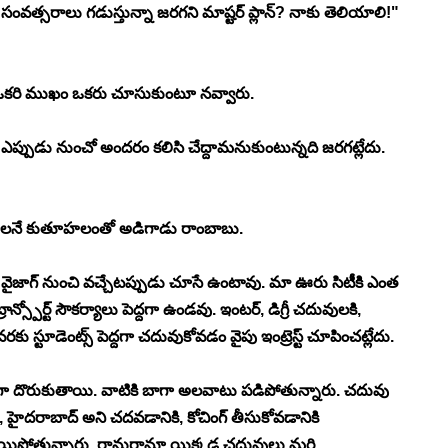
ంవత్సరాలు గడుస్తున్నా జరగని మాష్టర్ ప్లాన్? నాకు తెలియాలి!" 
 ఒకరి ముఖం ఒకరు చూసుకుంటూ నవ్వారు. 
ఎప్పుడు నుంచో అందరం కలిసి చేద్దామనుకుంటున్నది జరగట్లేదు. 
ుకోవాలనే కుతూహలంతో అడిగాడు రాంబాబు. 
 వైజాగ్ నుంచి వచ్చేటప్పుడు చూసే ఉంటావు. మా ఊరు సిటీకి ఎంత 
న్స్పోర్ట్ సౌకర్యాలు పెద్దగా ఉండవు. ఇంటర్, డిగ్రీ చదువులకి, 
కు స్టూడెంట్స్ పెద్దగా చదువుకోవడం వైపు ఇంట్రెస్ట్ చూపించట్లేదు. 
ాలు బాగా దొరుకుతాయి. వాటికి బాగా అలవాటు పడిపోతున్నారు. చదువు 
 హైదరాబాద్ అని చదవడానికి, కోచింగ్ తీసుకోవడానికి 
ెటిల్ అయిపోతున్నారు. రానురానూ యిక్కడ చదువులు మరి 