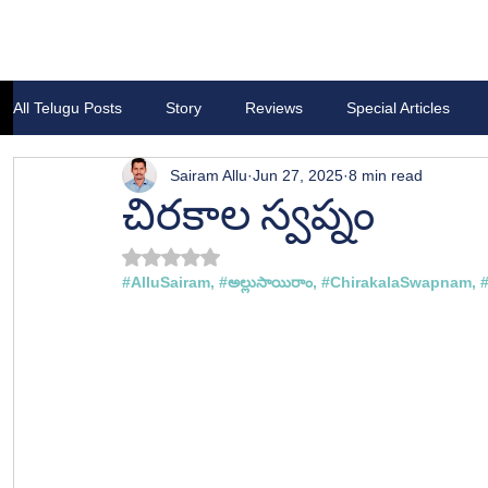
All Telugu Posts
Story
Reviews
Special Articles
Sairam Allu
Jun 27, 2025
8 min read
చిరకాల స్వప్నం
Rated NaN out of 5 stars.
#
AlluSairam, 
#అల
్లుసాయిరాం, 
#ChirakalaSwapnam
, 