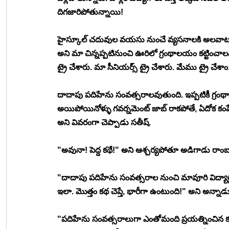
దిగజారిపోతున్నాయి! 
హైస్కూల్ చదువుల వయసు నుంచే వ్యసనాలకి అలవాటు
అని మా చిన్నప్పటినుంచి ఊరిలో గ్రంథాలయం కట్టించాల
ట్రై చేశారు. మా సీనియర్స్ ట్రై చేశారు. మేము ట్రై చేశాం
దాదాపు పదిహేను సంవత్సరాలవుతుంది. ఇప్పటికీ గ్రం
అయిపోయినోళ్ళు గవర్నమెంట్ జాబ్ రాకపోతే, ఏదోక కంపేన
అని వివరంగా చెప్పాడు సతీష్. 
"అవునా! పెద్ద కథే!" అని ఆశ్చర్యపోతూ అడిగాడు రాంబ
"దాదాపు పదిహేను సంవత్సరాల నుంచి మావూరి విద్యార్థుల
ఇలా. మొత్తం కథ చెప్తే, భారీగా ఉంటుంది!" అని అన్నాడు
"పదిహేను సంవత్సరాలుగా ఎంతోమంది ప్రయత్నించిన కు