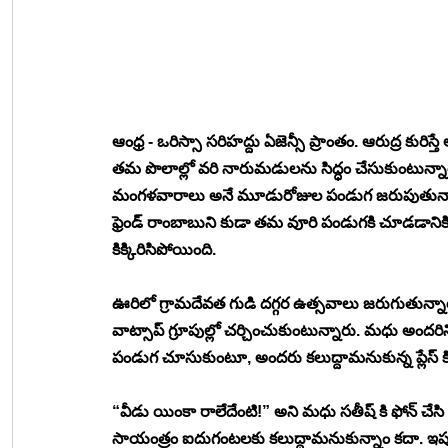
ఆంధ్ర - ఒరిస్సా సరిహద్దు ఏజెన్సీ ప్రాంతం. ఆరుద్ర కురిస్తే ఆరు కార్తెలు‌ కురుస్తాయన్నట్టు పుష్టిగా వర్షా
తమ పొలాల్లో వరి నారుమడులను సిద్ధం చేసుకుంటున్న
మంగళవారాలు అనే మూడురోజుల పండుగ జరుపుతున్నారు. 
ఫ్రెండ్ రాంబాబుని కుడా తమ వూరి పండుగకి చూడడానికి
కిక్కిరిసిపోయింది. 
ఊరిలో గ్రామదేవత గుడి దగ్గర ఉత్సవాలు జరుగుతున్నా
వాట్సాప్ గ్రూపుల్లో చర్చించుకుంటున్నారు. మధు అందరిని ర
పండుగ చూసుకుంటూ, అందరు కలుద్దామనుకున్న ప్లేస్ కి
“వీడు యింకా రాలేదేంటి!” అని మధు సతీష్ కి ఫోన్ చేసి
సాయంత్రం ఐదుగంటలకు కలుద్దామనుకున్నాం కదా. ఇప్పు