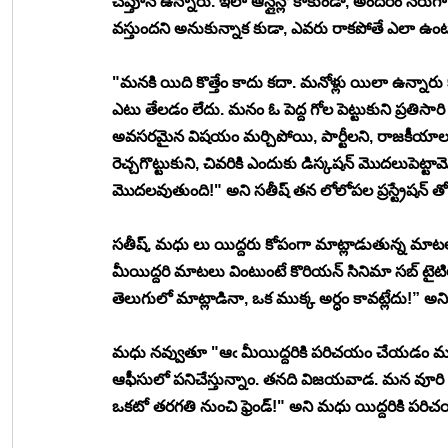
చెప్తూనే ఉన్నారు. ఇలా ఆన్లైన్లో కాకుండా, అందరం నేరుగా
వస్తుందని అనుకున్నాక కుడా, ఎవరు రాకపోతే ఎలా ఉంట
"మనకి యిది కొత్తేం కాదు కదా. మనోళ్లు యిలా ఉన్నా
ఎటు తేలడం లేదు. మనం ఓ పెద్ద గోల పెట్టుకుని ప్రతిసారి మ
అవసరమైన విషయం మర్చిపోయి, పార్టీలని, రాజకీయాలని
రెచ్చగొట్టుకుని, చివరికి ఎందుకు డిస్కషన్ మొదలుపెట్ట
మొదలవుతుంది!" అని సతీష్ తన లోలోపల ప్రస్ట్రేషన్ తో
సతీష్, మధు లు యిద్దరు కోపంగా మాట్లాడుతున్న మాటలు
మీయిద్దరి మాటలు వింటుంటే కొరియన్ సినిమా సబ్ టైటిల
తెలుగులో మాట్లాడినా, ఒక ముక్క అర్ధం కావట్లేదు!” అన
మధు నవ్వుతూ "ఆఁ మీయిద్దరికి పరిచయం చేయడం మర్చిప
ఆఫీసులో పనిచేస్తున్నాం. తనది విజయవాడ. మన వూరి 
ఒకటో తరగతి నుంచి ఫ్రెండ్!" అని మధు యిద్దరికి పరిచ