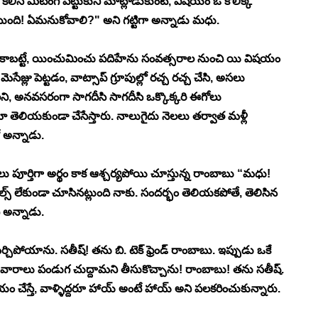
 కలిసి మీటింగ్ పెట్టుకుని మాట్లాడుకుంటే, విషయం ఓ కొలిక్కి 
ుంది! ఏమనుకోవాలి?" అని గట్టిగా అన్నాడు మధు. 
రు కాబట్టే, యించుమించు పదిహేను సంవత్సరాల నుంచి యి విషయం 
ెసేజ్లు పెట్టడం, వాట్సాప్ గ్రూపుల్లో రచ్చ రచ్చ చేసి, అసలు 
, అనవసరంగా సాగదీసి సాగదీసి ఒక్కొక్కరి ఈగోలు 
ామో తెలియకుండా చేసేస్తారు. నాలుగైదు నెలలు తర్వాత మళ్లీ 
 అన్నాడు. 
 పూర్తిగా అర్థం కాక ఆశ్చర్యపోయి చూస్తున్న రాంబాబు “మధు! 
్స్ లేకుండా చూసినట్లుంది నాకు. సందర్భం తెలియకపోతే, తెలిసిన 
ి అన్నాడు. 
ోయాను. సతీష్! తను బి. టెక్ ఫ్రెండ్ రాంబాబు. ఇప్పుడు ఒకే 
వారాలు పండుగ చుద్దామని తీసుకొచ్చాను! రాంబాబు! తను సతీష్. 
యం చేస్తే, వాళ్ళిద్దరూ హాయ్ అంటే హాయ్ అని పలకరించుకున్నారు. 