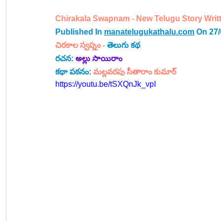
Chirakala Swapnam - New Telugu Story Writt
Published In 
manatelugukathalu.com
 On 27
చిరకాల స్వప్నం - 
తెలుగు కథ
రచన: 
అల్లు సాయిరాం
కథా పఠనం: 
మల్లవరపు సీతారాం కుమార్
https://youtu.be/tSXQnJk_vpI