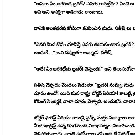
"అసలు ఏం జరిగింది బ్రదర్? ఎవరు రావట్లేదు? ఏంటి ఆ స
అని అని ఆసక్తిగా అడిగాడు రాంబాబు. 
దానికి అంతవరకు కోపంగా కనిపించిన మధు, సతీష్ లు
"ఎవరి మీద కోపం చూపిస్తే ఎవరు ఊరుకుంటారు బ్రదర్? 
అందుకే.. !" అని నవ్వుతూ అన్నాడు సతీష్. 
"అదే! ఏం జరగట్లేదు బ్రదర్! చెప్పండి!" అని తెలుస
సతీష్ చెప్పడం మొదలు పెడుతూ "బ్రదర్! నువ్వు, మధు
దూరం ఉందో! యిది మన రాష్ట్ర బోర్డర్ ఏరియా! కాబట్టి, ట్రా
కోచింగ్ సెంటర్లకి చాలా దూరం వెళ్ళాలి. అందుకని, చాలావర
బోర్డర్ ఫారెస్ట్ ఏరియా కాబట్టి, వైన్స్, మత్తు పదార్థ
మీద ఇంట్రెస్ట్ ఉన్న కొంతమంది విశాఖపట్నం, విజయవాడ,
వెళ్లిపోతున్నారు. వాళ్లకి ఉద్యోగాలు వస్తే అక్కడే స