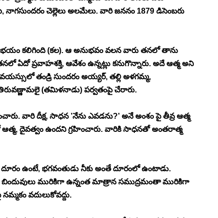
మి, నాగసుందరం చెల్లెలు అలమేలు. వారి జననం 1879 డిసెంబరు 
మరణ భయం కలిగింది (కల). ఆ అనుభవం వలన వారు తనలో తాను 
నలో ఏదో ప్రవాహశక్తి, ఆవేశం ఉన్నట్లు కనుగొన్నారు. అదే ఆత్మ అని 
యస్సులో తండ్రి సుందరం అయ్యర్, తల్లి అళగమ్మ, 
, తిరువణ్ణామలై (తమిళనాడు) పర్వతంపై చేరారు. 
ారు. వారి దీక్ష, సాధన ’నేను ఎవడను?’ అనే అంశం పై తీవ్ర ఆత్మ 
లో ఆత్మ, దైవత్వం ఉందని గ్రహించారు. వారికి సాధనతో అంతరాత్మ 
త దూరం ఉంటే, భగవంతుడు నీకు అంతే దూరంలో ఉంటాడు. 
టి బిందువులు మురికిగా ఉన్నంత మాత్రాన సముద్రమంతా మురికిగా 
మ్మకం వదులుకోవద్దు. 