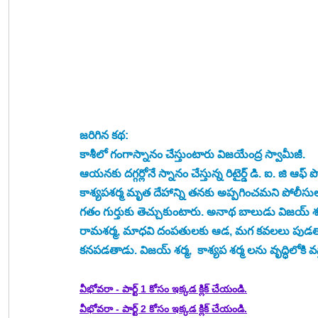
జరిగిన కథ:
కాశీలో గంగాస్నానం చేస్తుంటారు విజయేంద్ర స్వామీజీ. 
ఆయనకు దగ్గర్లోనే స్నానం చేస్తున్న రిటైర్డ్ డి. ఐ. జి ఆఫ్
కాశ్యపశర్మ మృత దేహాన్ని తనకు అప్పగించమని పోలీసుల
గతం గుర్తుకు తెచ్చుకుంటారు. అనాథ బాలుడు విజయ్ శర
రామశర్మ, మాధవి దంపతులకు ఆడ, మగ కవలలు పుడతారు. 
కనపడతాడు. విజయ్ శర్మ,  కాశ్యప శర్మ లను వృద్ధిలోకి వస్
వీభోవరా - పార్ట్ 1 కోసం ఇక్కడ క్లిక్ చేయండి.
వీభోవరా - పార్ట్ 2 కోసం ఇక్కడ క్లిక్ చేయండి.