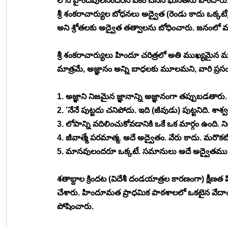
లోని హైందవులనందరినీ ఏకం చేసిన ఘనతను పొందారు.
శ్రీ శంకరాచార్యుల బోధనలు అద్వైత (రెండు కాదు ఒక్కట
అని శ్రోతలకు అద్వైత తత్వాలను బోధించారు. జనంలో మా
శ్రీ శంకరాచార్యులు హిందూ చరిత్రలో అతి ముఖ్యమైన 
మాత్రమే, అజ్ఞానం అన్ని బాధలకు మూలమని, వారి ప్రసంగా
1. అజ్ఞాని నిజమైన జ్ఞానాన్ని అజ్ఞానంగా తప్పుబడతారు.
2. ’నేనే పుట్టదు చనిపోదు. ఇది (జీవుడు) పుట్టనిది. శాశ
3. లోపాన్ని వదిలించుకోవడానికి ఒకే ఒక మార్గం ఉంది. న
4. జీవాత్మే పరమాత్మ. అదే అద్వైతం. వేరు కాదు. మరొకటి
5. మానవులందరూ ఒక్కటే. సమానులు అదే అద్వైతము
శతాబ్దాల క్రిందట (విదేశీ దండయాత్రల కారణంగా) క్షీణత
చేశారు. హిందూమత ప్రాధమిక పాఠశాలలో ఒకటైన వేదాంత తత
పోషించారు.