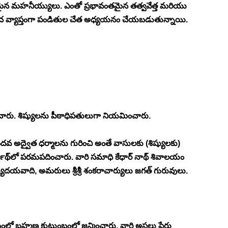
నతమైన మహనీయ్యులు. ఎంతో ప్రభావంతమైన తత్వవేత్త మరియు 
చ వ్యాప్తంగా పండితుల చేత అధ్యయనం చేయబడుతున్నాయి. 
పించారు. శిష్యులను పీఠాధిపతులుగా నియమించారు.
దవ అద్వైత ధర్మాలను గురించి అంతే వాసులకు (శిష్యులకు) 
‍నాథ్‍లో పరమపదించారు. వారి సమాధి కేధార్ నాథ్ శివాలయం 
ుదయవాది, అమరులు శ్రీశ్రీ శంకరాచార్యులు జగత్ గురువులు.
లో బ్రహ్మణ కుటుంబంలో జన్మించారు. వారి అసలు పేరు 