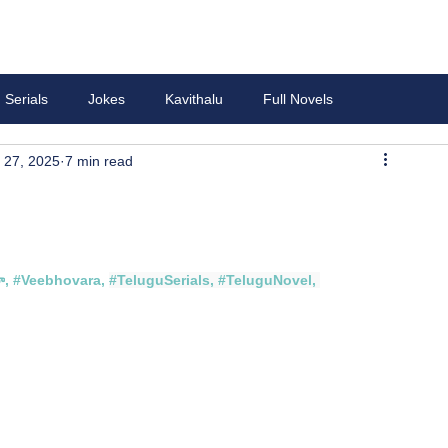
Serials
Jokes
Kavithalu
Full Novels
 27, 2025
7 min read
ా
, #
Veebhovara
, 
#TeluguSerials
, 
#TeluguNovel
, 