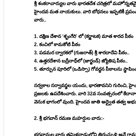
శ్రీ శంకరాచార్యుల వారు భారతదేశ చరిత్రలో మహోన్
హైందవ మత నాయకులు. వారి బోధనలు ఇప్పటికీ ప్రపం
వారు.. 
1. దక్షిణ దేశాన ‘శృంగేరి’ లో (కర్ణాటక) మాత శారద పీఠం
2. కంచిలో కామకోటి పీఠం
3. పడమర ద్వారకలో (గుజరాత్) శ్రీ శారదాదేవి పీఠం..
4. ఉత్తరదేశాన బద్రీనాధ్‍లో (జార్ఖండ్) జ్యోతిష పీఠం.. 
5. తూర్పున పూరిలో (ఒడిస్సా) గోవర్థన పీఠాలను స్థా
సర్వకాల సర్వావస్థల యందు, భారతావనిని గురించి, హైం
ప్రజలకు ఉపదేశించారు. వారి 32వ సంవత్సరంలో కేదార్
వెనుక భాగంలో వుంది. హైందవ జాతి అధ్వైత తత్వ అభ్య
2. శ్రీ భగవాన్ రమణ మహర్షుల వారు:- 
భగవానుల వారు తమిళనాడులోని తిరుచ్చుళి అనే గ్రామం