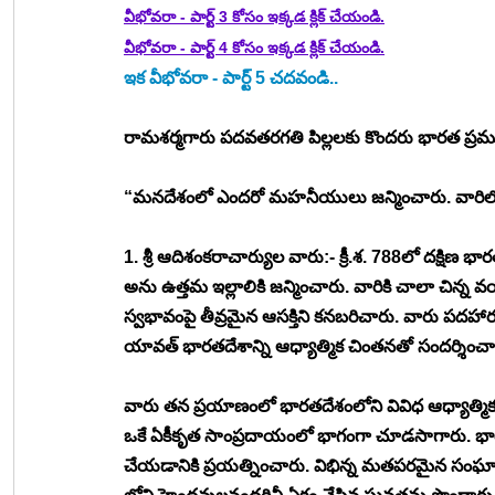
వీభోవరా - పార్ట్ 3 కోసం ఇక్కడ క్లిక్ చేయండి.
వీభోవరా - పార్ట్ 4 కోసం ఇక్కడ క్లిక్ చేయండి.
ఇక వీభోవరా - పార్ట్ 5 చదవండి.. 
రామశర్మగారు పదవతరగతి పిల్లలకు కొందరు భారత ప్రము
“మనదేశంలో ఎందరో మహనీయులు జన్మించారు. వారిలో క
1. శ్రీ ఆదిశంకరాచార్యుల వారు:- క్రీ.శ. 788లో దక్షిణ భ
అను ఉత్తమ ఇల్లాలికి జన్మించారు. వారికి చాలా చిన్
స్వభావంపై తీవ్రమైన ఆసక్తిని కనబరిచారు. వారు పదహ
యావత్ భారతదేశాన్ని ఆధ్యాత్మిక చింతనతో సందర్శించా
వారు తన ప్రయాణంలో భారతదేశంలోని వివిధ ఆధ్యాత్మిక
ఒకే ఏకీకృత సాంప్రదాయంలో భాగంగా చూడసాగారు. భారత
చేయడానికి ప్రయత్నించారు. విభిన్న మతపరమైన సం