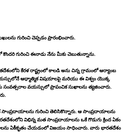
ఖులను గురించి చెప్పడం ప్రారంభించారు.
ొందరి గురించి ఈనాడు నేను మీకు చెబుతున్నాను.
ారతదేశంలోని కేరళ రాష్ట్రంలో కాలడి అను చిన్న గ్రామంలో ఆర్యాంబ 
న వయస్సులోనే ఆధ్మాత్మిక విషయాలపై మరియు ఈ విశ్వం యొక్క 
ారు సంవత్సరాల వయస్సులో ప్రాపంచిక సుఖాలను త్యజించారు. 
రు. 
 సాంప్రదాయాలను గురించి తెలిసికొన్నారు. ఆ సాంప్రదాయాలను 
దేశంలోని విభిన్న మత సాంప్రదాయాలను ఒకే గొడుగు క్రింద ఏకం 
ఘాలను ఏకీకృతం చేయడంలో విజయం సాధించారు. వారు భారతదేశం 