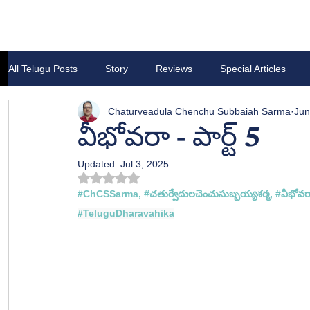
All Telugu Posts
Story
Reviews
Special Articles
Chaturveadula Chenchu Subbaiah Sarma
Jun
వీభోవరా - పార్ట్ 5
Updated:
Jul 3, 2025
Rated NaN out of 5 stars.
#ChCSSarma
, 
#చత
ుర్వేదులచెంచుసుబ్బయ్యశర్మ, #
వీభోవర
#TeluguDharavahika