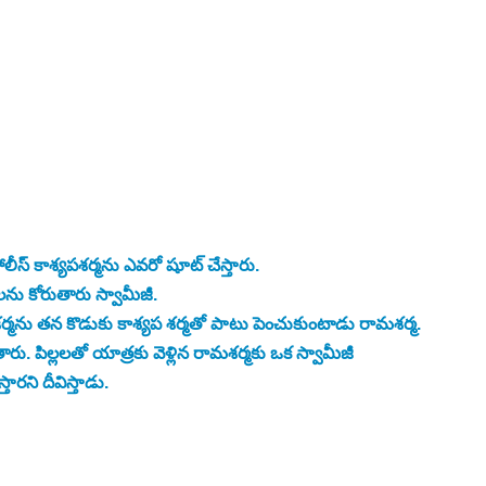
 పోలీస్ కాశ్యపశర్మను ఎవరో షూట్ చేస్తారు. 
ను కోరుతారు స్వామీజీ. 
్మను తన కొడుకు కాశ్యప శర్మతో 
పాటు
 పెంచుకుంటాడు రామశర్మ. 
పిల్లలతో యాత్రకు వెళ్లిన రామశర్మకు ఒక స్వామీజీ 
తారని దీవిస్తాడు.