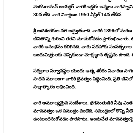
వెంకటరామన్ అయ్యర్. వారికి ఇద్దరు అన్నలు నాగస్వా
30వ తేది. వారి నిర్యాణం 1950 ఏప్రిల్ 14వ తేదీన. 
శ్రీ ఆదిశంకరుల వలె అధ్వైతవాది. వారికి 1896లో 
జీవితాన్ని గురించి తరచి చూచుకోవడం ప్రారంభించారు. త
వారికి అనుభవం కలిగినది. వారు పదహారు సంవత్సరాల వ
బంధుమిత్రులకు చెప్పకుండా మోక్ష జ్ఞాన తృష్ణను పొంది
సర్వకాల సర్వావస్థల యందు ఆత్మ, శరీరం విచారణ సాగించ
సాధన మూలంగా వారికి దైవత్వం సిద్ధించింది. ప్రతి జీవి
సాక్షాత్కారం లభించింది. 
వారి అమూల్యమైన సందేశాలు. భగవంతుడికి నీవు ఎం
మానవత్వం ఒక సముద్రం వంటిది. సముద్రంలో కొన్ని నీ
ఉంటుందనుకోవడం పొరపాటు. అందుచేత మానవత్వంపై న