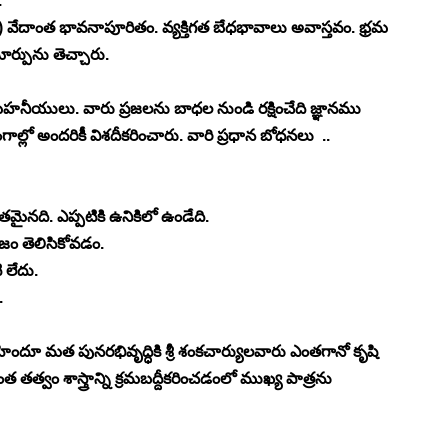
 
ే) వేదాంత భావనాపూరితం. వ్యక్తిగత బేధభావాలు అవాస్తవం. భ్రమ 
ర్పును తెచ్చారు.
మహనీయులు. వారు ప్రజలను బాధల నుండి రక్షించేది జ్ఞానము 
ల్లో అందరికీ విశదీకరించారు. వారి ప్రధాన బోధనలు  ..
్వతమైనది. ఎప్పటికి ఉనికిలో ఉండేది.
ిజం తెలిసికోవడం.
 లేదు.
.
 హిందూ మత పునరభివృద్ధికి శ్రీ శంకచార్యులవారు ఎంతగానో కృషి 
్వం శాస్త్రాన్ని క్రమబద్దీకరించడంలో ముఖ్య పాత్రను 