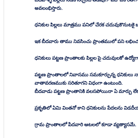
అవలంభిస్తారు. 
ధనికుల పిల్లలు మాత్రము పనిలో చేరక చదువుకొనుటకై బడ
ఇక బీదవారు తాము నివసించు ప్రాంతములో పని లభించ
ధనికులు పట్టణ ప్రాంతాలకు పిల్లల పై చదువులకో ఉద్య
పట్టణ ప్రాంతాలలో నివాసము సమకూర్చున్న ధనికులు న
వాతావరణముకు సరితూగని విధంగా ఉంటుంది. 
బీదవాడు పట్టణ ప్రాంతానికి వలసపోయినా ఏ మార్పు లే
ప్రకృతిలో ఏమి వింతనో కాని ధనికులను పేదలను విడదీ
గ్రామ ప్రాంతాలలో పేదవారి ఆటలలో కూడా వ్యత్యాసమే. 