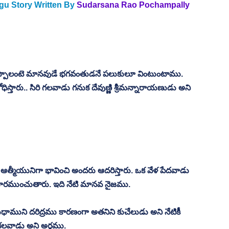
ugu Story Written By
Sudarsana Rao Pochampally
్పాలంటె మానవుడే భగవంతుడనే పలుకులూ వింటుంటాము. 
ధిస్తారు.. సిరి గలవాడు గనుక దేవుణ్ణి శ్రీమన్నారాయణుడు అని 
త్మీయునిగా భావించి అందరు ఆదరిస్తారు. ఒక వేళ పేదవాడు 
 దూరముంచుతారు. ఇది నేటి మానవ నైజము. 
 సుధాముని దరిద్రము కారణంగా అతనిని కుచేలుడు అని నేటికీ 
 కలవాడు అని అర్థము. 