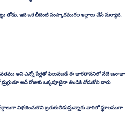
ట్టు తోడు. ఇది ఒక బీదింటి సంస్కారముగల ఇల్లాలు చేసే మర్యాద. 
ైమవతము అని ఎన్నో పేర్లతో పిలువబడే ఈ భారతావనిలో నేటి జనాభా 
రగ్గుతూ అదీ రోజుకు ఒక్కపూటైనా తిండికి నోచుకోని వారు 
్గాలుగా విభజించుకొని బ్రతుకులీడుస్తున్నారు వారిలో స్థూలముగా 