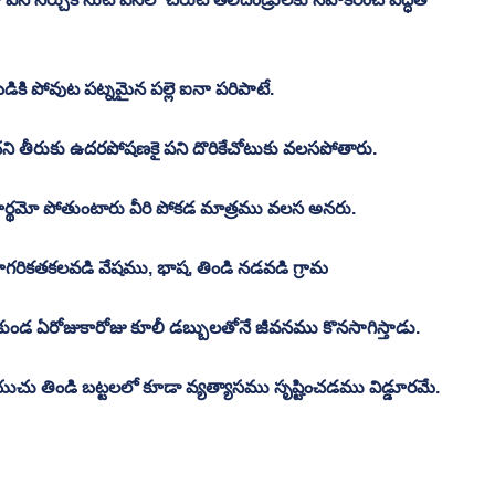
ికి పోవుట పట్నమైన పల్లె ఐనా పరిపాటే. 
ని తీరుకు ఉదరపోషణకై పని దొరికేచోటుకు వలసపోతారు. 
ోగార్థమో పోతుంటారు వీరి పోకడ మాత్రము వలస అనరు. 
ాగరికతకలవడి వేషము, భాష, తిండి నడవడి గ్రామ 
కుండ ఏరోజుకారోజు కూలీ డబ్బులతోనే జీవనము కొనసాగిస్తాడు.
యుచు తిండి బట్టలలో కూడా వ్యత్యాసము సృష్టించడము విడ్డూరమే. 