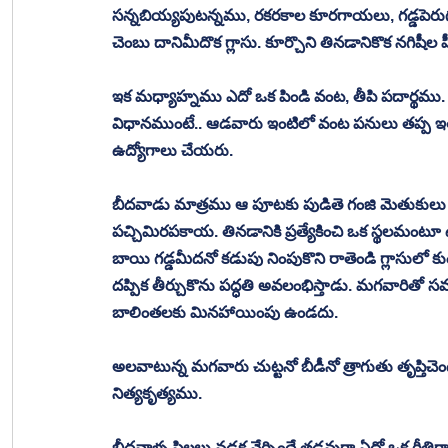
సన్నబియ్యపుటన్నము, రకరకాల కూరగాయలు, గడ్డపెరుగు, న
చెంబు దానిమీదొక గ్లాసు. కూర్చొని తినడానికొక నగిషీల పీ
ఇక మధ్యాహ్నము ఎదో ఒక పిండి వంట, తీపి పదార్థము.
విధానముంటే.. ఆడవారు ఇంటిలో వంట పనులు తప్ప ఇత
ఉద్యోగాలు చేయరు.
బీదవాడు మాత్రము ఆ పూటకు పుడితె గంజి మెతుకులు లేద
పచ్చిమిరపకాయ. తినడానికి ప్రత్యేకించి ఒక స్థలమంటూ 
బాయి గడ్డమీదనో కడుపు నింపుకొని రాతెండి గ్లాసులో కుండ
దప్పిక తీర్చుకొను పద్ధతి అవలంభిస్తాడు. మగవారితో
బాలింతలకు మినహాయింపు ఉండదు. 
అలవాటున్న మగవారు చుట్టనో బీడీనో త్రాగుతు తృప్తిచ
నిత్యకృత్యము. 
బీదవాళ్ళ పిల్లలు నడక నేర్చిందే తడవుగా ఏదో ఒక రీతిగ