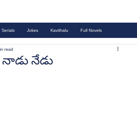
Serials
Jokes
Kavithalu
Full Novels
in read
 నాడు నేడు