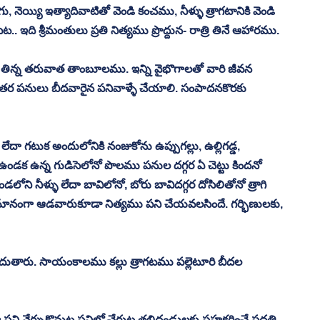
ెయ్యి ఇత్యాదివాటితో వెండి కంచము, నీళ్ళు త్రాగటానికి వెండి 
ట.. ఇది శ్రీమంతులు ప్రతి నిత్యము ప్రొద్దున- రాత్రి తినే ఆహారము. 
 తిన్న తరువాత తాంబూలము. ఇన్ని వైభొగాలతో వారి జీవన 
ర పనులు బీదవారైన పనివాళ్ళే చేయాలి. సంపాదనకొరకు 
ా గటుక అందులోనికి నంజుకోను ఉప్పుగల్లు, ఉల్లిగడ్డ, 
ఉండక ఉన్న గుడిసెలోనో పొలము పనుల దగ్గర ఏ చెట్టు కిందనో 
లోని నీళ్ళు లేదా బావిలోనో, బోరు బావిదగ్గర దోసిలితోనో త్రాగి 
 సమానంగా ఆడవారుకూడా నిత్యము పని చేయవలసిందే. గర్భిణులకు, 
ెందుతారు. సాయంకాలము కల్లు త్రాగటము పల్లెటూరి బీదల 
ా పని నేర్చుకొనుట పనిలో చేరుట తలిదండ్రులకు సహకరించే పద్ధతి 