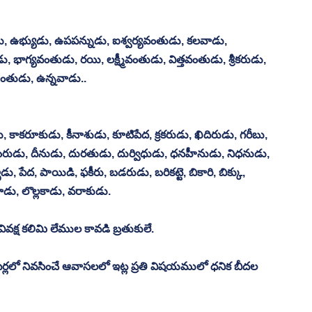
కుడు, ఉభ్యుడు, ఉపపన్నుడు, ఐశ్వర్యవంతుడు, కలవాడు, 
, భాగ్యవంతుడు, రయి, లక్ష్మీవంతుడు, విత్తవంతుడు, శ్రీకరుడు, 
మంతుడు, ఉన్నవాడు.. 
 కాకరూకుడు, కీనాశుడు, కూటిపేద, క్రకరుడు, ఖిదిరుడు, గరీబు, 
దిగంబరుడు, దీనుడు, దురతుడు, దుర్విధుడు, ధనహీనుడు, నిధనుడు, 
ుడు, పేద, పాయిడి, ఫకీరు, బడరుడు, బరికట్టె, బికారి, బిక్కు, 
ాడు, లొల్లకాడు, వరాకుడు. 
్ష కలిమి లేముల కావడి బ్రతుకులే.
ే పేర్లలో నివసించే ఆవాసలలో ఇట్ల ప్రతి విషయములో ధనిక బీదల 