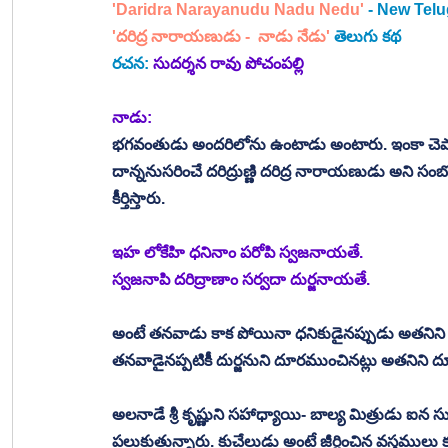
'Daridra Narayanudu Nadu Nedu'
 - New Tel
'దరిద్ర నారాయణుడు -  నాడు నేడు' 
తెలుగు కథ
రచన:
సుదర్శన రావు పోచంపల్లి
నాడు:
భగవంతుడు అందరిలోను ఉంటాడు అంటారు. ఇంకా చెప
దాన్ననుసరించే దరిద్రుణ్ణి దరిద్ర నారాయణుడు అని సంబో
కీర్తిస్తారు. 
ఇహ లోకేహి ధనినాం పరోపి స్వజనాయతే. 
స్వజనాపి దరిద్రాణాం సర్వదా దుర్జనాయతే. 
అంటే తనవాడు కాక పోయినా ధనికుడైనప్పుడు అతనిని ఆ
తనవాడైనప్పటికీ దుర్జనుని దూరముంచినట్లు అతనిని
అలనాడే శ్రీ కృష్ణుని సహాధ్యాయి- బాల్య మిత్రుడు ఐన
పలుకుతున్నారు. కుచేలుడు అంటే జీర్ణించిన వస్త్రములు