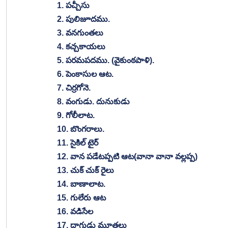
1. పచ్చీసు
2. పులిజూదము. 
3. వనగుంతలు
4. కచ్చకాయలు
5. పరమపదము. (వైకుంఠపాళి). 
6. పెంకాసుల ఆట. 
7. చిర్రగోనె. 
8. వంగుడు. దునుకుడు
9. గోలీలాట. 
10. బొంగరాలు. 
11. సైకిల్ టైర్
12. వాన పడేటప్పటి ఆట(వానా వానా వల్లప్ప)
13. చుక్ చుక్ రైలు
14. బాణాలాట. 
15. గులేరు ఆట
16. వడిసేల
17. దాగుడు మూతలు