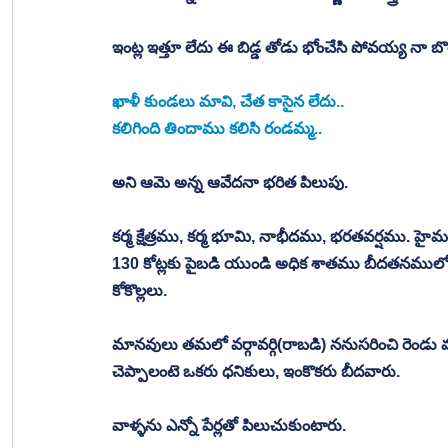
ఇంట్ల ఇత్తూ లేదు ఈ బిడ్డ తోడు భోంచేసి పోవయ్య నా బొ
ఖాళీ కుండలు మావి, చేత కాసైన లేదు.. 
కలిగింది తిందాము కలిసి రండమ్మ.. 
అని ఆమె అన్న ఆవేదనా భరిత పిలుపు. 
కర్మ క్షేత్రము, కర్మ భూమి, నాభీదము, భరతవర్షము. హ
130 కోట్లకు పైబడి యుండి అధిక శాతము బీదతనములో మ్
కోకొల్లలు. 
మానవులు తమలో వర్గావర్గి(రాబడి) ననుసరించి రెండు వర
చెప్పాలంటె ఒకరు ధనికులు, ఇంకొకరు బీదవారు. 
వాళ్ళను ఎన్నో పేర్లతో పిలుచుకుంటారు. 