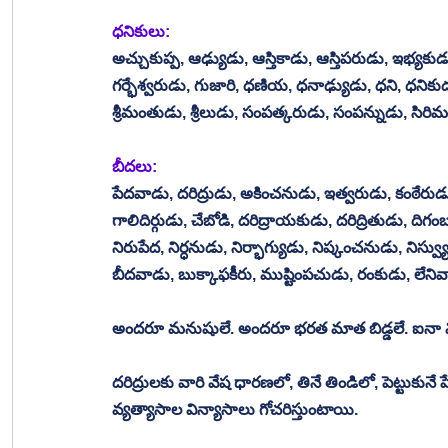
ధనికులు: 
అచ్చుకుప్ప, ఆఢ్యుడు, ఆస్తికాడు, ఆస్తిపరుడు, ఇభ్య
గర్భేశ్వరుడు, గుజారి, ధణియ, ధనాఢ్యుడు, ధని, ధనికుడు
శ్రీమంతుడు, శ్రీలుడు, సంపత్కరుడు, సంపన్నుడు, సిరి
బీదలు: 
పేదవాడు, దరిద్రుడు, అకించనుడు, ఇత్వరుడు, కంఠేరుడు,
గాలిదిర్గుడు, చేబోడి, దరిద్రాయకుడు, దరిద్రితుడు, 
నిరుపేద, నిర్ధనుడు, నిర్భాగ్యుడు, నిష్కంచనుడు, నిస్వ్య
బీదవాడు, బుక్కాఫకీరు, ముష్టింపచుడు, రంకుడు, లేనివ
అందరూ మనుషులే. అందరూ భరత మాత బిడ్డలే. ఐనా వివక
దరిద్రులకు వారి వేష ధారణలో, తినే తిండిలో, పెట్టుకున
వ్యత్యాసాల విన్యాసాలు గోచరిస్తుంటాయి.