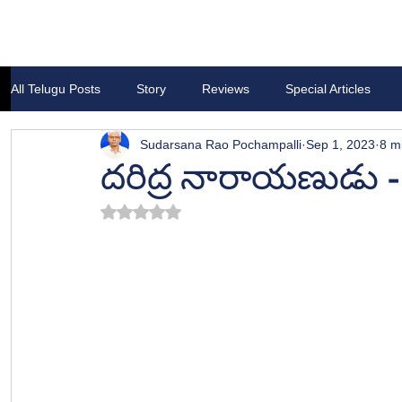
All Telugu Posts
Story
Reviews
Special Articles
Sudarsana Rao Pochampalli
Sep 1, 2023
8 m
దరిద్ర నారాయణుడు -
Rated NaN out of 5 stars.