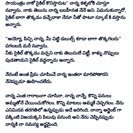
సాయంత్రం నాకో సైకిల్ కొనిస్తారుట” నాన్న కళ్ళలోకి చూస్తూ 
నవ్వాను. నాకు తెలుసు నాన్న బలహీనత నేనే అని. ఏమనుకున్నారో, 
సైకిల్ బాగా తొక్కడం వచ్చేదాకా నేనూ నీతో పాటూ స్కూల్ కి వస్తాను 
అన్నారు. 
“అయ్యో, పిచ్చి నాన్న, మీ చిట్టి డబుల్స్ కూడా బాగా తొక్కగలదు” 
పగలబడి మరీ నవ్వాను. 
నీకు సైకిల్ తొక్కడం వచ్చని నాకు తెలుసులే చిట్టీ, కాళ్ళు నొప్పులు 
పుడతాయని సైకిల్ వద్దన్నాను అన్నారు. 
నేనంటే అంత ప్రేమ చూపించే నాన్న ఇంతలా మారిపోతారని 
నేనెప్పుడూ ఊహించలేదు. 
నాన్న ఎంత గారాబంగా చూసినా, నాన్న నాన్నే. కొన్ని పనులు 
అమ్మతోనే చేయించుకోగలం. కొన్ని మాటలు అమ్మకే చెప్పగలం. నేను 
ఎనిమిదవ తరగతిలో ఉన్నప్పుడు అదే జరిగింది. నాన్నా అర్జెంట్ గా 
పక్కింటి విజయక్కని పిలువు పనుంది అని నేను చెప్పినప్పుడు 
నాన్నకి నా సమస్య అర్థమైంది. 