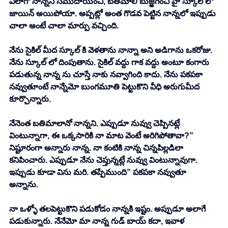
ఎలాగో నాన్నని సముదాయించి, బతిమాలి బుజ్జగించి హై స్కూల్ లో 
జాయిన్ అయిపోయా. అప్పట్లో అంత గొడవ పెట్టిన నాన్నలో ఇప్పుడు 
చాలా అంటే చాలా మార్పు వచ్చింది. 
నేను సైకిల్ మీద స్కూల్ కి వెళతాను నాన్నా అని అడిగాను ఒకరోజు. 
నేను స్కూల్ లో దింపుతాను. సైకిల్ వద్దు గాక వద్దు అంటూ కంగారు 
పడుతున్న నాన్న ను చూస్తే నాకు నవ్వాగింది కాదు. నేను పకపకా 
నవ్వుతూంటే నాన్నేమో బుంగమూతి పెట్టుకొని వీధి అరుగుమీద 
కూర్చొన్నారు. 
నేనెంత బతిమాలానో నాన్నని. ఎప్పుడూ నువ్వు చెప్పినట్లే 
వింటున్నాగా, ఈ ఒక్కసారికి నా మాట వెంటే అరిగిపోతావా?” 
నిష్టూరంగా అన్నారు నాన్న. నా కంటికి నాన్న చిన్నపిల్లడిలా 
కనిపించారు. ఎప్పుడూ నేను చెప్తున్నట్లే నువ్వు వింటున్నావుగా. 
ఇప్పుడు కూడా విను మరి. తప్పేముంది” పకపకా నవ్వుతూ 
అన్నాను. 
నా ఒళ్ళో తలపెట్టుకొని పడుకోడం నాన్నకి ఇష్టం. అప్పుడూ అలాగే 
పడుకున్నారు. నేనేమో మా నాన్న గుడ్ బాయ్ కదా, ఇవాళ 