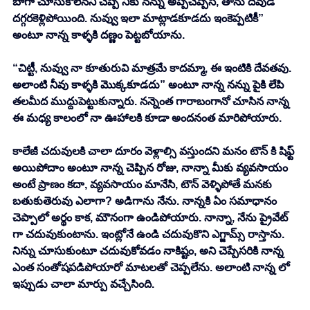
బాగా చూసుకోలేనని చెప్పి నీకు నన్ను అప్పచెప్పేసి, తాను దేవుడి 
దగ్గరకెళ్లిపోయింది. నువ్వు ఇలా మాట్లాడకూడదు ఇంకెప్పటికీ” 
అంటూ నాన్న కాళ్ళకి దణ్ణం పెట్టబోయాను. 
“చిట్టీ, నువ్వు నా కూతురువి మాత్రమే కాదమ్మా, ఈ ఇంటికి దేవతవు. 
అలాంటి నీవు కాళ్ళకి మొక్కకూడదు” అంటూ నాన్న నన్ను పైకి లేపి 
తలమీద ముద్దుపెట్టుకున్నారు. నన్నెంత గారాబంగానో చూసిన నాన్న 
ఈ మధ్య కాలంలో నా ఊహాలకి కూడా అందనంత మారిపోయారు. 
కాలేజీ చదువులకి చాలా దూరం వెళ్లాల్సి వస్తుందని మనం టౌన్ కి షిఫ్ట్ 
అయిపోదాం అంటూ నాన్న చెప్పిన రోజు, నాన్నా మీకు వ్యవసాయం 
అంటే ప్రాణం కదా, వ్యవసాయం మానేసి, టౌన్ వెళ్ళిపోతే మనకు 
బతుకుతెరువు ఎలాగా? అడిగాను నేను. నాన్నకి ఏం సమాధానం 
చెప్పాలో అర్థం కాక, మౌనంగా ఉండిపోయారు. నాన్నా, నేను ప్రైవేట్ 
గా చదువుకుంటాను. ఇంట్లోనే ఉండి చదువుకొని ఎగ్జామ్స్ రాస్తాను. 
నిన్ను చూసుకుంటూ చదువుకోవడం నాకిష్టం, అని చెప్పేసరికి నాన్న 
ఎంత సంతోషపడిపోయారో మాటలతో చెప్పలేను. అలాంటి నాన్న లో 
ఇప్పుడు చాలా మార్పు వచ్చేసింది. 