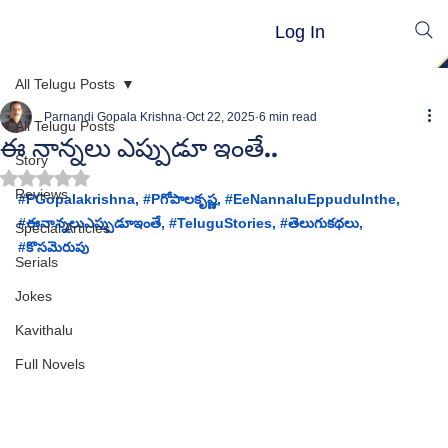
Log In
All Telugu Posts
Parnandi Gopala Krishna
Oct 22, 2025
6 min read
All Telugu Posts
ఈ నాన్నలు ఎప్పుడూ ఇంతే..
Story
Rated NaN out of 5 stars.
Reviews
#
PGopalakrishna
, #
Pగోపాలకృష్ణ
, 
#EeNannaluEppuduInthe
, 
#
ఈనాన్నలుఎప్పుడూఇంతే
,
#TeluguStories
, 
#త
ెలుగుకథ
లు, 
Special Articles
#
కొసమెరుపు 
Serials
Jokes
Kavithalu
Full Novels