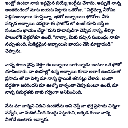
ఇంట్లో ఉంటూ నాకు ఇష్టమైన బియ్యే ఇంగ్షీషు చేశాను. అప్పుడే నాన్న 
అంతరంగంలో మాట బయట పెట్టారు ఒకరోజు. “చిట్టెమ్మా, నీకోసం 
పెళ్లిసంబంధాలు చూస్తున్నా. ఇదిగో అబ్బాయిల ఫోటోలు. నీకు 
నచ్చిన అబ్బాయి ఎవరైనా ఈ ఫోటోస్ లో ఉంటే చూసి చెప్తే ఆ 
సంబంధం ఖాయం చేద్దా”మని హడావుడిగా చెప్పిన నాన్న, తీరిగ్గా 
పొలంలోకి వెళ్లబోతూ ఉంటే, “నాన్నా, మీకు నచ్చిన సంబంధం నాకూ 
నచ్చుతుంది. మీకిష్టమైన అబ్బాయిని ఖాయం చేసి మాట్లాడండి” 
చెప్పాను. 
నాన్న పొలం వైపు వెళ్తూ ఈ అబ్బాయి బాగున్నాడు అంటూ ఒక ఫోటో 
చూపించారు. నా ఊహల్లో ఉన్న అబ్బాయి కూడా అలాగే ఉండడంతో 
ప్రసాదు తో నా పెళ్ళి మా నాన్న స్థాయికి తగినట్లు చేశారు. అంతా 
పద్ధతిగా జరిగిందని మా ఊళ్ళో వాళ్ళంతా చెప్పుకుంటూ ఉంటే, మా 
నాన్న సమర్థతకు నాకు గర్వంగా అనిపించింది. 
నేను మా నాన్నని విడిచి ఉండలేను అని చెప్తే నా భర్త ప్రసాదు చిన్నగా 
నవ్వేసి, నా నుదిటి మీద ముద్దు పెట్టుకుని, అక్కడ కూడా నాన్న 
నీతోనే ఉంటారు అన్నారు. 