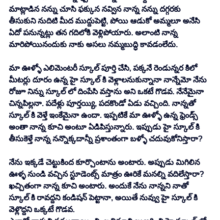
మాట్లాడిన నన్ను చూసి ఫక్కున నవ్విన నాన్న నన్ను దగ్గరకు 
తీసుకుని నుదిటి మీద ముద్దుపెట్టి, పోయి ఆడుకో అమ్మలూ అనేసి 
ఏదో పనున్నట్లు తన గదిలోకి వెళ్లిపోయారు. అలాంటి నాన్న 
మారిపోయినందుకు నాకు అసలు నమ్మబుద్ధి కావడంలేదు. 
మా ఊళ్ళో ఎలిమెంటరీ స్కూల్ పూర్తి చేసి, పక్కనే రెండున్నర కిలో 
మీటర్లు దూరం ఉన్న హై స్కూల్ కి వెళ్లాలనుకున్నానా నాన్నేమో నేను 
రోజూ నిన్ను స్కూల్ లో దింపేసి వస్తాను అని ఒకటే గొడవ. నేనేమైనా 
చిన్నపిల్లనా. పదేళ్లు పూర్తయ్యి, పదకొండో ఏడు వచ్చింది. నాన్నతో 
స్కూల్ కి వెళ్తే ఇంకేమైనా ఉందా. ఇప్పటికే మా ఊళ్ళో ఉన్న ఫ్రెండ్స్ 
అంతా నాన్న కూచి అంటూ ఏడిపిస్తున్నారు. ఇప్పుడు హై స్కూల్ కి 
తీసుకెళ్తే నాన్న నన్నొక్కదాన్నీ ప్రశాంతంగా బళ్ళో చదువుకోనిస్తారా? 
నేను ఇక్కడే చెట్టుకింద కూర్చొంటాను అంటారు. అప్పుడు మిగిలిన 
ఊళ్ళ నుండి వచ్చిన స్టూడెంట్స్ మాత్రం ఊరికే మనల్ని వదిలేస్తారా? 
ఖచ్చితంగా నాన్న కూచి అంటారు. అందుకే నేను నాన్నని నాతో 
స్కూల్ కి రావద్దని కండిషన్ పెట్టానా, అయితే నువ్వు హై స్కూల్ కి 
వెళ్లొద్దని ఒక్కటే గొడవ. 