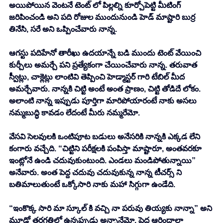
అయిపోయిన వెంటనే టెంట్ లో పిల్లల్ని కూర్చోపెట్టి మీటింగ్ 
జరిపించండి అని పది రోజుల ముందునుండి హెడ్ మాష్టారి బుర్ర 
తినేసి, సరే అని ఒప్పించేవారు నాన్న. 
ఆగస్టు పదిహేనో తారీఖు ఉదయాన్నే బడి ముందు టెంట్ వేయించి 
కుర్చీలు అమర్చే పని ప్రత్యేకంగా చేయించేవారు నాన్న. తరువాత 
స్వీట్లు, చాక్లెట్లు లాంటివి తెప్పించి హెడ్మాస్టర్ గారి టేబిల్ మీద 
అమర్చేవారు. నాన్నకి చిట్టి అంటే అంత ప్రాణం, చిట్టి తోడిదే లోకం. 
అలాంటి నాన్న ఇప్పుడు పూర్తిగా మారిపోయారంటే నాకు అసలు 
నమ్మబుద్ధి కావడం లేదంటే మీరు నమ్మరేమో. 
వేసవి సెలవులకి ఒంటిపూట బడులు అనేసరికి నాన్నకి ఎక్కడ లేని 
కంగారు వచ్చేది. “చిట్టిని పరీక్షలకి పంపిస్తా మాష్టారూ, అంతవరకూ 
ఇంట్లోనే ఉండి చదువుకుంటుంది. ఎండలు మండిపోతున్నాయి” 
అనేవారు. అంత పెద్ద చదువు చదువుకున్న నాన్న టీచర్స్ ని 
బతిమాలుతుంటే ఒక్కోసారి నాకు మహా సిగ్గుగా ఉండేది. 
“ఇంకొక్క సారి మా స్కూల్ కి వచ్చి నా పరువు తియ్యకు నాన్నా” అని 
మూడో తరగతిలో ఉన్నప్పుడు అన్నానేమో. పెద్ద ఆరిందాలా 