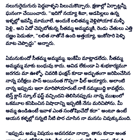
నలుగురైదుగురు పెద్దవాళ్ళని పిలుచుకొచ్చారు. క్షణాల్లో ఏర్పాట్లన్నీ 
ఘనంగా చేయించారు. “ఇదిగో నయ్యా శివా, ఆడపిల్లలు ఉన్న 
ఇళ్ళల్లో ఇవన్నీ మామూలే. అందుకే లలితమ్మ వెళ్లిపోయాక మళ్ళీ 
పెళ్లి.. అని ఏదో చెప్పబోతున్న సీతమ్మ అమ్మమ్మకి, రెండు చేతులు ఎత్తి 
దణ్ణం పెడుతూ, “లలిత నాతోనే ఉంది అత్తయ్యా, ఇంకోసారి పెళ్ళి 
మాట చెప్పొద్దు” అన్నారు. 
ఏమనుకుందో సీతమ్మ అమ్మమ్మ. ఇంకేమీ మాట్లాడలేదు. సీతమ్మ 
అమ్మమ్మ మాకు బంధువు కాదు. ఆవిడ లేకుండా ఏ శుభకార్యమూ 
జరగదు మా ఊళ్ళో. చివరికి ఫంక్షన్ కూడా అద్భుతంగా జరిపించేసిన 
నాన్న పరీక్షలు పాస్ అయినంత గొప్పగా ఫీల్ అయ్యారు. అలాంటి 
నాన్న ఇప్పుడు ఇలా మారిపోయారంటే నాకే నమ్మబుద్ధి కావట్లేదు. 
టెన్త్ క్లాస్ స్కూల్ ఫస్ట్ వచ్చిందని తెలిసినప్పుడు నాన్న ముఖంలో 
ఒకమూల కనిపించిన విషాదాన్ని ఇప్పటికీ నేను మరిచిపోను. మీ 
అమ్మ ఉండిఉంటే ఇవాళ ఎంత సంతోషించేదో కదా” అంటూ ఉంటే 
ఆయన కళ్ళల్లో సన్నటి నీటి పొర చూసిన నా మనసు చివుక్కుమంది. 
“ఇప్పుడు అమ్మ విషయం అవసరమా నాన్నా, తాను కూడా అంత 