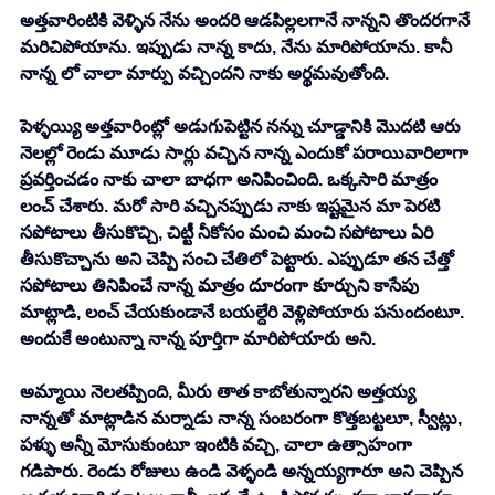
అత్తవారింటికి వెళ్ళిన నేను అందరి ఆడపిల్లలగానే నాన్నని తొందరగానే 
మరిచిపోయాను. ఇప్పుడు నాన్న కాదు, నేను మారిపోయాను. కానీ 
నాన్న లో చాలా మార్పు వచ్చిందని నాకు అర్థమవుతోంది. 
పెళ్ళయ్యి అత్తవారింట్లో అడుగుపెట్టిన నన్ను చూడ్డానికి మొదటి ఆరు 
నెలల్లో రెండు మూడు సార్లు వచ్చిన నాన్న ఎందుకో పరాయివారిలాగా 
ప్రవర్తించడం నాకు చాలా బాధగా అనిపించింది. ఒక్కసారి మాత్రం 
లంచ్ చేశారు. మరో సారి వచ్చినప్పుడు నాకు ఇష్టమైన మా పెరటి 
సపోటాలు తీసుకొచ్చి, చిట్టీ నీకోసం మంచి మంచి సపోటాలు ఏరి 
తీసుకొచ్చాను అని చెప్పి సంచి చేతిలో పెట్టారు. ఎప్పుడూ తన చేత్తో 
సపోటాలు తినిపించే నాన్న మాత్రం దూరంగా కూర్చుని కాసేపు 
మాట్లాడి, లంచ్ చేయకుండానే బయల్దేరి వెళ్లిపోయారు పనుందంటూ. 
అందుకే అంటున్నా నాన్న పూర్తిగా మారిపోయారు అని. 
అమ్మాయి నెలతప్పింది, మీరు తాత కాబోతున్నారని అత్తయ్య 
నాన్నతో మాట్లాడిన మర్నాడు నాన్న సంబరంగా కొత్తబట్టలూ, స్వీట్లు, 
పళ్ళు అన్నీ మోసుకుంటూ ఇంటికి వచ్చి, చాలా ఉత్సాహంగా 
గడిపారు. రెండు రోజులు ఉండి వెళ్ళండి అన్నయ్యగారూ అని చెప్పిన 