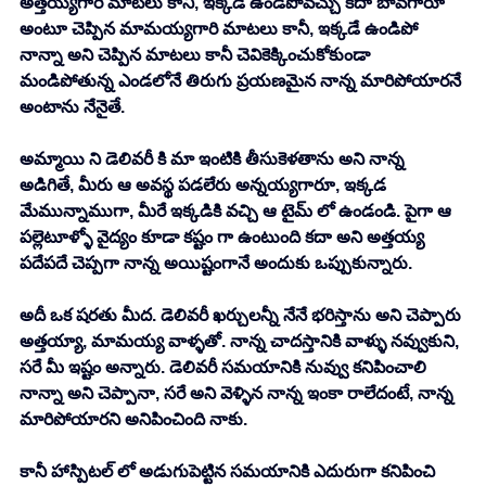
అత్తయ్యగారి మాటలు కానీ, ఇక్కడే ఉండిపోవచ్చు కదా బావగారూ 
అంటూ చెప్పిన మామయ్యగారి మాటలు కానీ, ఇక్కడే ఉండిపో 
నాన్నా అని చెప్పిన మాటలు కానీ చెవికెక్కించుకోకుండా 
మండిపోతున్న ఎండలోనే తిరుగు ప్రయణమైన నాన్న మారిపోయారనే 
అంటాను నేనైతే. 
అమ్మాయి ని డెలివరీ కి మా ఇంటికి తీసుకెళతాను అని నాన్న 
అడిగితే, మీరు ఆ అవస్థ పడలేరు అన్నయ్యగారూ, ఇక్కడ 
మేమున్నాముగా, మీరే ఇక్కడికి వచ్చి ఆ టైమ్ లో ఉండండి. పైగా ఆ 
పల్లెటూళ్ళో వైద్యం కూడా కష్టం గా ఉంటుంది కదా అని అత్తయ్య 
పదేపదే చెప్పగా నాన్న అయిష్టంగానే అందుకు ఒప్పుకున్నారు. 
అదీ ఒక షరతు మీద. డెలివరీ ఖర్చులన్నీ నేనే భరిస్తాను అని చెప్పారు 
అత్తయ్యా, మామయ్య వాళ్ళతో. నాన్న చాదస్తానికి వాళ్ళు నవ్వుకుని, 
సరే మీ ఇష్టం అన్నారు. డెలివరీ సమయానికి నువ్వు కనిపించాలి 
నాన్నా అని చెప్పానా, సరే అని వెళ్ళిన నాన్న ఇంకా రాలేదంటే, నాన్న 
మారిపోయారని అనిపించింది నాకు. 
కానీ హాస్పిటల్ లో అడుగుపెట్టిన సమయానికి ఎదురుగా కనిపించి 