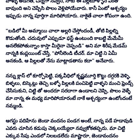
వాళ్ళు అడిగితే, చిన్నగా నవ్వేసి, నాకు ఈ పల్లెటూళ్ళోనే ఎంతో 
బావుంది అని చెప్పేసి పొలం వెళ్లిపోయేవారు. కానీ ఏంటో ఆశ్చర్యం 
ఇప్పుడు నాన్న పూర్తిగా మారిపోయారు. నాకైతే చాలా కోపంగా ఉంది. 
“బడిలో మీ అమ్మాయి చాలా అల్లరి చేస్తోందండీ, తోటి పిల్లల్ని 
కొడుతోంది. చదువులో ఎప్పుడూ ఫస్ట్ ఉంటుంది కాబట్టి మేమేమీ 
అనలేకపోతున్నాం కాస్తా మీరైనా చెప్పండి” అని మా శిరీష మేడమ్ 
నాన్నకి కంప్లయింట్ చేస్తే, “పోనీలెండి టీచర్. మా చిట్టి ని ఏమీ 
అనకండి. ఆ పిల్లలతో నేను మాట్లాడతాను కదా” అనేవారు. 
నన్ను క్లాస్ లో కూర్చోపెట్టి, పక్కవీధిలో కృష్ణమూర్తి కొట్టు దగ్గరకి వెళ్ళి, 
బిళ్ళలు, బిస్కెట్లు తెచ్చి బళ్ళో పిల్లలకి పంచిపెట్టి వాళ్ళని మంచి ఫ్రెండ్స్ 
చేసేసుకుని, చిట్టి తో అందరూ సరదాగా ఉండాలని చెప్పి, పొలం వెళ్ళే 
మా నాన్న ఈ మధ్య మారిపోయారంటే నాకే ఆశ్చర్యంగా ఉంటోందంటే 
నమ్మండి. 
ఆగస్టు పదిహేను జెండా వందనం పండగ అంటే, నాన్న పడే హడావుడి 
ఎవరు చూసిన కడుపు చెక్కలయ్యేలా నవ్వుకోకతప్పదు. మా చిట్టి 
ఎక్కువ సేపు ఎండలో నిలబడలేదు మాష్టారూ, జెండావందనం 