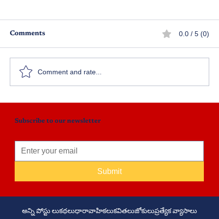
0.0 / 5 (0)
Comments
కార్తీక మాస దీపపు వెలుగులు
Comment and rate...
Subscribe to our newsletter
Submit
అన్ని పోస్టు లు
కథలు
ధారావాహికలు
కవితలు
జోకులు
ప్రత్యేక వ్యాసాలు