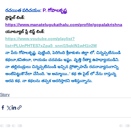
రచయిత పరిచయం:
P. గోపాలకృష్ణ
ప్రొఫైల్ లింక్: 
https://www.manatelugukathalu.com/profile/gopalakrishna
యూట్యూబ్ ప్లే లిస్ట్ లింక్:
https://www.youtube.com/playlist?
list=PLUnPHTES7xZpa5_snnl15qklN1wH1ir2M
నా పేరు గోపాలకృష్ణ. పుట్టింది, పెరిగింది శ్రీకాకుళం జిల్లా లో. చిన్నప్పటినుండి 
కథలూ,కవితలూ, రాయడం చదవడం ఇష్టం. వృత్తి రీత్యా ఉపాధ్యాయుడిని. 
నా తల్లిదండ్రులు చిన్నప్పటినుండి ఇచ్చిన ప్రోత్సాహమే రచనావ్యాసంగాన్ని 
అంటిపెట్టుకొనేలా చేసింది. 'ఆ అమ్మాయి..' కథ ఈ సైట్ లో నేను రాస్తున్న 
ఆరవ కథ. నా కథలను తప్పక ఆదరిస్తారని ఆశిస్తున్నాను.
Story