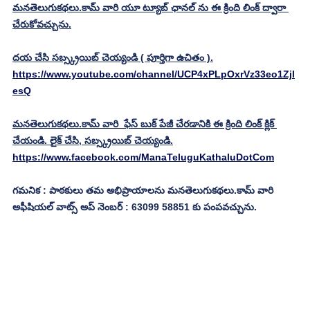
మనతెలుగుకథలు.కామ్ వారి యూ ట్యూబ్ ఛానల్ ను ఈ క్రింది లింక్ ద్వారా 
చేరుకోవచ్చును.
దయ చేసి సబ్స్క్రయిబ్ చెయ్యండి ( పూర్తిగా ఉచితం ).
https://www.youtube.com/channel/UCP4xPLpOxrVz33eo1Zjl
esQ
మనతెలుగుకథలు.కామ్ వారి  ఫేస్ బుక్ పేజీ చేరడానికి ఈ క్రింది లింక్ క్లిక్ 
చేయండి. లైక్ చేసి, సబ్స్క్రయిబ్ చెయ్యండి.
https://www.facebook.com/ManaTeluguKathaluDotCom
గమనిక : పాఠకులు తమ అభిప్రాయాలను మనతెలుగుకథలు.కామ్ వారి 
అఫీషియల్ వాట్స్ అప్ నెంబర్ : 63099 58851 కు పంపవచ్చును.