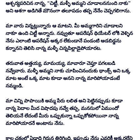
ఆశ్చర్యపరిచిన నాన్న, “చిట్టీ, మళ్ళీ అమ్మని చూడాలననుంది నాకు” 
అని ఆశగా అడిగితే మౌనంగా తలూపడం తప్ప నేనేం చెప్పగలిగాను. 
మా వారు విన్నట్లున్నారు ఆ మాటని. మీ అమ్మగారిని చూడాలని 
నాకూ ఉంది చిట్టీ అన్నారు. నవ్వుతూ ఆపరేషన్ థియేటర్ లోకి వెళ్ళిన 
నేను ఎలాంటి ఆపరేషన్ అక్కర లేకుండానే పండంటి ఆడబిడ్డను 
కన్నానని తెలిసి నాన్న మళ్ళీ చిన్నపిల్లాడైపోయారట. 
తరువాత అత్తయ్య, మామయ్య, మావారూ చెప్తూ పగలబడి 
నవ్వేవారు. మళ్ళీ అమ్మని నాకు చూపించినందుకు థాంక్స్ అని ఒక్క 
మాట అంటే ఒక్క మాట కూడా అనని నాన్న మారిపోయాడంటే 
నమ్మండి. 
మా చిన్ని పాపాయికి అమ్మ పేరు లలిత అని పెట్టినప్పుడు కూడా 
నాన్న పెదాల మీద విషాదపు నవ్వే తప్ప, మనసులో ఏముందో 
తెలియనే లేదంటే మీరు ఒప్పుకున్నా ఒప్పుకోకపోయినా నాన్న 
మారిపోయారనే అంటాను నేను. 
కాల చక్రంలో ఏడాది గిర్రున తిరిగింది. ఇప్పుడు నేను ఎవరికీ అక్కరలేని 