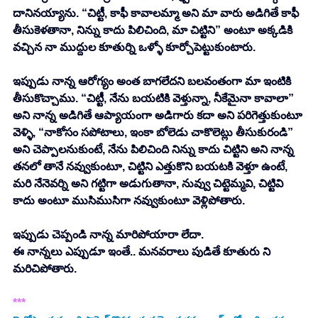
దానినయ్యాను. “చిట్టీ, కాఫీ కావాలమ్మా అని మా వారు అడిగితే కాఫీ 
తీసుకెళతానా, నిన్ను కాదు పిలిచింది, మా చిట్టిని” అంటూ అక్కడికి 
వచ్చిన నా ముద్దుల కూతుర్ని ఒళ్ళో కూర్చోపెట్టుకుంటారు. 
ఇప్పుడు నాన్న ఆరోగ్యం అంత బాగలేదని బలవంతంగా మా ఇంటికి 
తీసుకొచ్చాము. “చిట్టీ, నేను బయటికి వెళ్తున్నా, నీకేమైనా కావాలా” 
అని నాన్న అడిగితే ఆప్యాయంగా అడిగారు కదా అని పరిగెత్తుకుంటూ 
వెళ్ళి, “నాకోసం సపోటాలు, ఇంకా బోలెడు చాకొలెట్లు తీసుకురండి” 
అని చెప్పాలనుకుంటే, నేను పిలిచింది నిన్ను కాదు చిట్టిని అని నాన్న 
తనలో తానే నవ్వుకుంటూ, చిట్టిని ఎత్తుకొని బయటకి వెళ్తూ ఉంటే, 
మరి నేనెవర్ని అని గట్టిగా అడుగుతానా, నువ్వు చిట్టెమ్మవి, చిట్టివి 
కాదు అంటూ ముసిముసిగా నవ్వుకుంటూ వెళ్లిపోతారు. 
ఇప్పుడు చెప్పండి నాన్న మారిపోయారా లేదా. 
ఈ నాన్నలు ఎప్పుడూ ఇంతే.. మనవరాలు పుడితే కూతురు ని 
మరిచిపోతారు. 
***