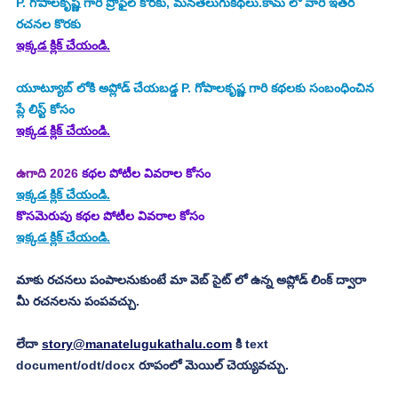
P. గోపాలకృష్ణ గారి ప్రొఫైల్ కొరకు, మనతెలుగుకథలు.కామ్ లో వారి ఇతర 
రచనల కొరకు
ఇక్కడ క్లిక్ చేయండి.
యూట్యూబ్ లోకి అప్లోడ్ చేయబడ్డ P. గోపాలకృష్ణ గారి కథలకు సంబంధించిన 
ప్లే లిస్ట్ కోసం
ఇక్కడ క్లిక్ చేయండి.
ఉగాది 2026
 కథల పోటీల వివరాల కోసం
ఇక్కడ క్లిక్ చేయండి.
కొసమెరుపు కథల పోటీల వివరాల కోసం
ఇక్కడ క్లిక్ చేయండి.
మాకు రచనలు పంపాలనుకుంటే మా వెబ్ సైట్ లో ఉన్న అప్లోడ్ లింక్ ద్వారా 
మీ రచనలను పంపవచ్చు.
లేదా 
story@manatelugukathalu.com
 కి text 
document/odt/docx రూపంలో మెయిల్ చెయ్యవచ్చు. 