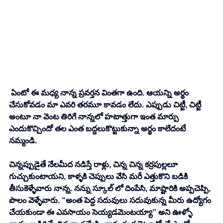
ఏంటో ఈ మధ్య నాన్న ప్రవర్తన వింతగా ఉంది. ఆయన్ని అర్థం 
చేసుకోవడం మా ఎవరి తరమూ కావడం లేదు. ఎప్పుడు చిట్టీ, చిట్టీ 
అంటూ నా వెంట తిరిగే నాన్నలో హటాత్తుగా ఇంత మార్పు 
ఎందుకొచ్చిందో తల ఎంత బద్దలుకొట్టుకున్నా అర్థం కాలేదంటే 
నమ్మండి. 
చిన్నప్పుడైతే నేలమీద నడిస్తే రాళ్లు, చిన్న చిన్న కర్రపుల్లలూ 
గుచ్చుకుంటాయని, కాళ్ళకి చెప్పులు వేసి మరీ ఎత్తుకొని బడికి 
తీసుకెళ్ళేవారు నాన్న. నన్ను స్కూల్ లో దింపేసి, మాష్టారికి అప్పచెప్పి, 
పొలం వెళ్ళేవారు. “అంత పెద్ద సదువులు సదువుకున్న మీరు ఉద్యోగం 
చేయకుండా ఈ ఎవసాయం సెయ్యడమెంటయ్యా” అని ఊళ్ళో 