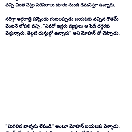
వచ్చి చింత చెట్టు పరిసరాలు దూరం నుండి గమనిస్తూ ఉన్నారు. 
సరిగ్గా అర్థరాత్రి పన్నెండు గంటలప్పుడు బయటకు వచ్చిన గౌతమ్ 
వెంటనే లోపలి వచ్చి, "ఎవరో ఇద్దరు వ్యక్తులు ఆ షెడ్ దగ్గరకు 
వెళ్తున్నారు. తెల్లటి దుస్తుల్లో ఉన్నారు" అని మోహన్ తో చెప్పాడు. 
"మిగిలిన వాళ్ళను లేపండి" అంటూ మోహన్ బయటకు వెళ్ళాడు. 