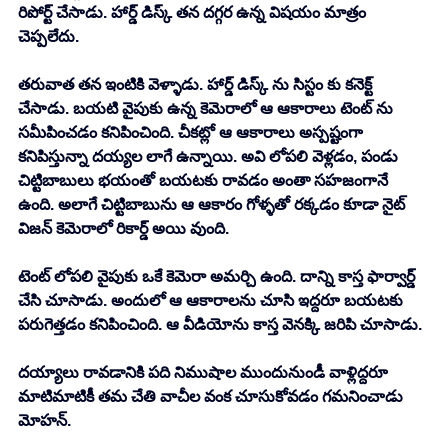
రిపోర్ట్ చేసాడు. హార్డ్ డిస్క్ తన దగ్గర ఉన్న విషయం మాత్రం 
చెప్పలేదు. 
తరువాత తన ఇంటికి వెళ్ళాడు. హార్డ్ డిస్క్ ను సిస్టం కు కనెక్ట్ 
చేసాడు. బయటి వైపుకు ఉన్న కెమెరాలో ఆ ఆకారాలు టెంట్ ను 
సమీపించడం కనిపించింది. చీకట్లో ఆ ఆకారాలు అస్పష్టంగా 
కనిపిస్తున్నా దయ్యల లాగే ఉన్నాయి. అవి లోపలి వెళ్లడం, పండు 
చిట్టిబాబులు భయంతో బయటకు రావడం అంతా సహజంగానే 
ఉంది. అలాగే చిట్టిబాబును ఆ ఆకారం గోళ్ళతో రక్కడం కూడా నైట్ 
విజన్ కెమెరాలో రికార్డ్ అయి వుంది. 
టెంట్ లోపలి వైపుకు ఒకే కెమెరా అమర్చి ఉంది. దాన్ని కాస్త ఫార్వార్డ్ 
చేసి చూసాడు. అందులో ఆ ఆకారాలను చూసి ఇద్దరూ బయటకు 
పరుగెత్తడం కనిపించింది. ఆ వీడియోను కాస్త వెనక్కి జరిపి చూసాడు. 
దయ్యాలు రావడానికి పది నిముషాల ముందునుండీ వాళ్లిద్దరూ 
మాటిమాటికీ తమ చేతి వాచీల వంక చూసుకోవడం గమనించాడు 
మోహన్. 