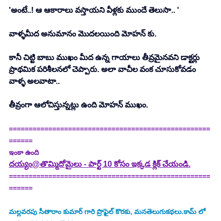
'అంటే..! ఆ ఆకారాలు వస్తాయని వీళ్లకు ముందే తెలుసా.. '
వాళ్ళమీద అనుమానం మొదలయింది మోహన్ కు. 
కానీ చిట్టి బాబు ముఖం మీద ఉన్న గాయాలు తీవ్రమైనవని డాక్టర్లు 
ప్రాథమిక పరిశీలనలో చెప్పారు. అలా వాచీల వంక చూసుకోవడం 
వాళ్ళ అలవాటా.. 
తీవ్రంగా ఆలోచిస్తున్నట్లు ఉంది మోహన్ ముఖం. 
===================================================
======
ఇంకా ఉంది
దయ్యం@తొమ్మిదోమైలు - పార్ట్ 10 కోసం ఇక్కడ క్లిక్ చేయండి.
===================================================
======
మల్లవరపు సీతారాం కుమార్ గారి ప్రొఫైల్ కొరకు, మనతెలుగుకథలు.కామ్ లో 