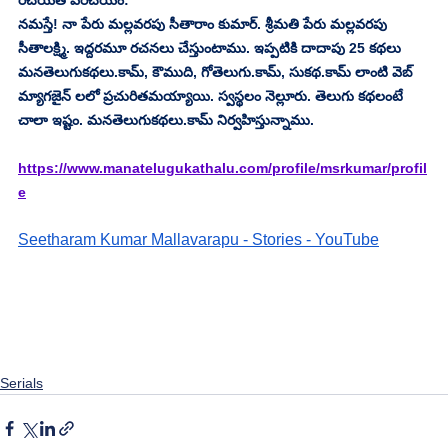
రచయిత పరిచయం:
నమస్తే! నా పేరు మల్లవరపు సీతారాం కుమార్. శ్రీమతి పేరు మల్లవరపు 
సీతాలక్ష్మి. ఇద్దరమూ రచనలు చేస్తుంటాము. ఇప్పటికి దాదాపు 25 కథలు 
మనతెలుగుకథలు.కామ్, కౌముది, గోతెలుగు.కామ్, సుకథ.కామ్ లాంటి వెబ్ 
మ్యాగజైన్ లలో ప్రచురితమయ్యాయి. స్వస్థలం నెల్లూరు. తెలుగు కథలంటే 
చాలా ఇష్టం. మనతెలుగుకథలు.కామ్ నిర్వహిస్తున్నాము.
https://www.manatelugukathalu.com/profile/msrkumar/profil
e
Seetharam Kumar Mallavarapu - Stories - YouTube
Serials