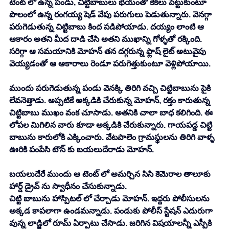
టెంట్ లో ఉన్న పండు, చిట్టిబాబులు భయంతో కేకలు పెట్టుకుంటూ 
పొలంలో ఉన్న రంగయ్య షెడ్ వేపు పరుగులు పెడుతున్నారు. వెనగ్గా 
పరుగెడుతున్న చిట్టిబాబు కింద పడిపోయాడు. దయ్యం లాంటి ఆ 
ఆకారం అతని మీద దాడి చేసి అతని ముఖాన్ని గోళ్ళతో రక్కింది. 
సరిగ్గా ఆ సమయానికి మోహన్ తన దగ్గరున్న ఫ్లాష్ లైట్ అటువైపు 
వెయ్యడంతో ఆ ఆకారాలు రెండూ పరుగెత్తుకుంటూ వెళ్లిపోయాయి. 
ముందు పరుగెడుతున్న పండు వెనక్కి తిరిగి వచ్చి చిట్టిబాబును పైకి 
లేవనెత్తాడు. అప్పటికే అక్కడికి చేరుకున్న మోహన్, రక్తం కారుతున్న 
చిట్టిబాబు ముఖం వంక చూసాడు. అతనికి చాలా బాధ కలిగింది. ఈ 
లోపల మిగిలిన వారు కూడా అక్కడికి చేరుకున్నారు. గాయపడ్డ చిట్టి 
బాబును కారులోకి ఎక్కించారు. వేటపాలెం గ్రామస్థులను తిరిగి వాళ్ళ 
ఊరికి పంపేసి టౌన్ కు బయలుదేరాడు మోహన్. 
బయలుదేరే ముందు ఆ టెంట్ లో అమర్చిన సిసి కెమెరాల తాలూకు 
హార్డ్ డ్రైవ్ ను స్వాధీనం చేసుకున్నాడు. 
చిట్టి బాబును హాస్పిటల్ లో చేర్చాడు మోహన్. ఇద్దరు పోలీసులను 
అక్కడ కాపలాగా ఉండమన్నాడు. పండుకు పోలీస్ స్టేషన్ ఎదురుగా 
వున్న లాడ్జిలో రూమ్ ఏర్పాటు చేసాడు. జరిగిన విషయాలన్నీ ఎస్పీకి 