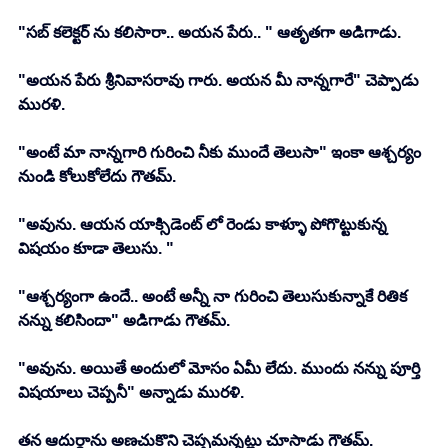
"సబ్ కలెక్టర్ ను కలిసారా.. అయన పేరు.. " ఆతృతగా అడిగాడు. 
"అయన పేరు శ్రీనివాసరావు గారు. అయన మీ నాన్నగారే" చెప్పాడు 
మురళి. 
"అంటే మా నాన్నగారి గురించి నీకు ముందే తెలుసా" ఇంకా ఆశ్చర్యం 
నుండి కోలుకోలేదు గౌతమ్. 
"అవును. ఆయన యాక్సిడెంట్ లో రెండు కాళ్ళూ పోగొట్టుకున్న 
విషయం కూడా తెలుసు. "
"ఆశ్చర్యంగా ఉందే.. అంటే అన్నీ నా గురించి తెలుసుకున్నాకే రితిక 
నన్ను కలిసిందా" అడిగాడు గౌతమ్. 
"అవును. అయితే అందులో మోసం ఏమీ లేదు. ముందు నన్ను పూర్తి 
విషయాలు చెప్పనీ" అన్నాడు మురళి. 
తన ఆదుర్దాను అణచుకొని చెప్పమన్నట్లు చూసాడు గౌతమ్. 