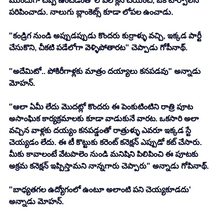
ముందుగా చెప్పి ఉంచడంతో లోపల క్లీన్ చేయించి, ఒక టార్పాలిన్ 
పరిపించాడు. నాలుగు బ్లాంకెట్స్ కూడా లోపల ఉంచాడు. 
"కండ్రిగ నుండి అప్పుడప్పుడు కొందరు కుర్రాళ్ళు వచ్చి, ఇక్కడ పార్టీ 
చేసుకొని, చీకటి పడేలోగా వెళ్ళిపోతారట" చెప్పాడు గోపీనాథ్. 
"అదేమిటో.. పోకిరీగాళ్లకు మాత్రం దయ్యాలు కనపడవు" అన్నాడు 
మోహన్. 
"ఆలా ఏమీ లేదు మొదట్లో కొందరు ఈ పెంకుటింటిని రాత్రి పూట 
అసాంఘిక కార్యక్రమాలకు కూడా వాడుకునే వారట. ఒకసారి అలా 
వచ్చిన వాళ్లకు దయ్యం కనపడ్డంతో రాత్రుళ్ళు ఎవరూ ఇక్కడ స్టే 
చెయ్యడం లేదు. ఈ టీ కొట్టుకు కరెంట్ కనెక్షన్ ఎప్పుడో కట్ చేసారు. 
మీకు కావాలంటే వేటపాలెం నుండి మనిషిని పిలిపించి ఈ పూటకు 
అక్రమ కనెక్షన్ ఇప్పిస్తామని నాన్నగారు చెప్పారు" అన్నాడు గోపినాథ్. 
"బాధ్యతగల ఉద్యోగంలో ఉంటూ అలాంటి పని చెయ్యకూడదు' 
అన్నాడు మోహన్. 