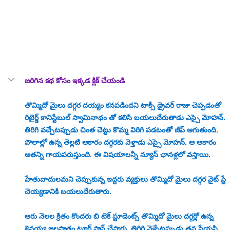
జరిగిన కథ కోసం ఇక్కడ క్లిక్ చేయండి
తొమ్మిదో మైలు దగ్గర దయ్యం కనపడిందని టాక్సీ డ్రైవర్ రాజు చెప్పడంతో 
రిటైర్డ్ కానిస్టేబుల్ స్వామినాథం తో కలిసి బయలుదేరుతాడు ఎస్సై మోహన్. 
తిరిగి వచ్చేటప్పుడు చింత చెట్టు కొమ్మ విరిగి పడటంతో జీప్ ఆగుతుంది. 
పొలాల్లో ఉన్న తెల్లటి ఆకారం దగ్గరకు వెళ్తాడు ఎస్సై మోహన్. ఆ ఆకారం 
అతన్ని గాయపరుస్తుంది. ఈ విషయాలన్నీ న్యూస్ ఛానళ్లలో వస్తాయి. 
హేతువాదులమని చెప్పుకున్న ఇద్దరు వ్యక్తులు తొమ్మిదో మైలు దగ్గర నైట్ స్టే 
చెయ్యడానికి బయలుదేరుతారు. 
ఆరు నెలల క్రితం కొందరు బి టెక్ స్టూడెంట్స్ తొమ్మిదో మైలు దగ్గర్లో ఉన్న 
శివయ్య జలపాతం టూర్ ప్లాన్ చేస్తారు. తిరిగి వెళ్ళేటప్పుడు తన ప్రేయసి 