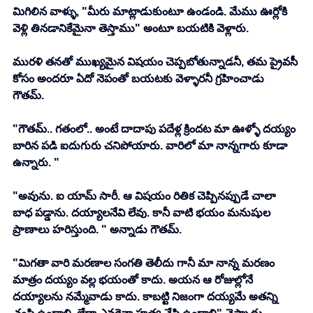
మిగిలిన వాళ్ళు, "మీరు మాట్లాడుకుంటూ ఉండండి. మేము ఊర్లోకి 
వెళ్లి తినడానికేమైనా తెస్తాము" అంటూ బయటికి వెళ్లారు. 
మురళి తనతో ముఖ్యమైన విషయం చెప్పబోతున్నాడనీ, తమ ప్రైవసీ 
కోసం అందరూ ఏదో నెపంతో బయటకు వెళ్ళారనీ గ్రహించాడు 
గౌతమ్. 
"గౌతమ్.. గతంలో.. అంటే దాదాపు పదేళ్ల క్రిందట మా ఊళ్ళో దయ్యం 
బారిన పడి ఐదుగురు చనిపోయారు. వారిలో మా నాన్నగారు కూడా 
ఉన్నారు. "
"అవును. ఐ యామ్ సారీ. ఆ విషయం రితిక చెప్పినప్పుడే చాలా 
బాధ పడ్డాను. దయ్యాలనేవి లేవు. కానీ వాటి భయం మనుషుల 
ప్రాణాలు హరిస్తుంది. " అన్నాడు గౌతమ్. 
"మిగతా వారి మరణాల సంగతి తెలీదు గానీ మా నాన్న మరణం 
మాత్రం దయ్యం వల్ల భయంతో కాదు. అయన ఆ రోజుల్లోనే 
దయ్యాలను నమ్మేవాడు కాదు. కాబట్టి నిజంగా దయ్యమే అతన్ని 