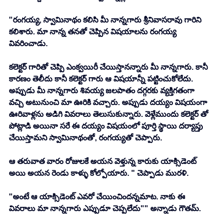
"రంగయ్య, స్వామినాథం కలిసి మీ నాన్నగారు శ్రీనివాసరావు గారిని 
కలిశారు. మా నాన్న తనతో చెప్పిన విషయాలను రంగయ్య 
వివరించాడు. 
కలెక్టర్ గారితో చెప్పి ఎంక్వయిరీ చేయిస్తానన్నారు మీ నాన్నగారు. కానీ 
కారణం తెలీదు కానీ కలెక్టర్ గారు ఆ విషయాన్నీ పట్టించుకోలేదు. 
అప్పుడు మీ నాన్నగారు శివయ్య జలపాతం దగ్గరకు వ్యక్తిగతంగా 
వచ్చి అటునుంచి మా ఊరికి వచ్చారు. అప్పుడు దయ్యం విషయంగా 
ఊరివాళ్లను అడిగి వివరాలు తెలుసుకున్నారు. వెళ్లేముందు కలెక్టర్ తో 
పోట్లాడి అయినా సరే ఈ దయ్యం విషయంలో పూర్తి స్థాయి దర్యాప్తు 
చేయిస్తామని స్వామినాథంతో, రంగయ్యతో చెప్పారు. 
ఆ తరువాత వారం రోజులకే అయన వెళ్తున్న కారుకు యాక్సిడెంట్ 
అయి అయన రెండు కాళ్ళు కోల్పోయారు. " చెప్పాడు మురళి. 
"అంటే ఆ యాక్సిడెంట్ ఎవరో చేయించిందన్నమాట. నాకు ఈ 
వివరాలు మా నాన్నగారు ఎప్పుడూ చెప్పలేదు"" అన్నాడు గౌతమ్. 