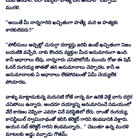
చంపి ఉండాలి. లేదా ఎవరైనా హత్య చేసి ఉండాలి" చెప్పాడు 
మురళి. 
"అయితే మీ నాన్నగారిది ఖచ్చితంగా హత్యే. మరి ఆ హత్యకు 
కారకులెవరు?"
"పోలీసులు అప్పట్లో చురుగ్గా దర్యాప్తు జరిపి ఉంటే ఖచ్చితంగా నిజం 
బయటికి వచ్చేది. నాకు కొందరు వ్యక్తుల మీద అనుమానంగా ఉంది. 
కానీ ఆధారాలు లేవు. నాన్నగారు చనిపోబోయే ముందు రోజు ఈ షెడ్ 
ఓనర్ రంగయ్య తాతతో తన అనుమానాలు చెప్పారట. కానీ ఆ 
అనుమానాలకు ఏ ఆధారాలు లేకపోవటంతో ఏమీ చెయ్యలేక 
పోయారట. 
వాళ్ళు మాట్లాడుకున్న మరుసటి రోజే నాన్న మా ఉరికి వెళ్లే వాగు దగ్గర 
చనిపోయి ఉన్నారు. అందరూ దయ్యాన్ని అనుమానించే సమయంలో 
వేరే కారణం చెప్పినా ఎవరూ వినే పరిస్థితిలో లేరు. దాంతో రంగయ్య, 
కానిస్టేబుల్ స్వామినాథంతో కలిసి కలెక్టర్ గారిని కలవడానికి వెళ్లారు. 
అయన సబ్ కలెక్టర్ గారిని కలవమన్నారు.. " చెబుతూ ఉన్న మురళి 
మాటలకు అడ్డు వచ్చాడు గౌతమ్. 