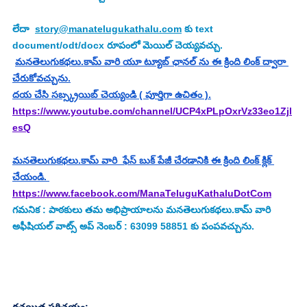
లేదా  
story@manatelugukathalu.com
 కు text 
document/odt/docx రూపంలో మెయిల్ చెయ్యవచ్చు.
మనతెలుగుకథలు.కామ్ వారి యూ ట్యూబ్ ఛానల్ ను ఈ క్రింది లింక్ ద్వారా 
చేరుకోవచ్చును.
దయ చేసి సబ్స్క్రయిబ్ చెయ్యండి ( పూర్తిగా ఉచితం ).
https://www.youtube.com/channel/UCP4xPLpOxrVz33eo1Zjl
esQ
మనతెలుగుకథలు.కామ్ వారి  ఫేస్ బుక్ పేజీ చేరడానికి ఈ క్రింది లింక్ క్లిక్ 
చేయండి. 
https://www.facebook.com/ManaTeluguKathaluDotCom
గమనిక : పాఠకులు తమ అభిప్రాయాలను మనతెలుగుకథలు.కామ్ వారి 
అఫీషియల్ వాట్స్ అప్ నెంబర్ : 63099 58851 కు పంపవచ్చును.