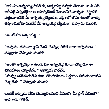
"కానీ మీ అన్నయ్య దీపక్ కు, అక్కయ్య నవ్యకు తెలుసు. ఐ పి ఎస్ 
ఆఫీసరై ఎప్పటికైనా ఆ యాక్సిడెంట్ చేయించిన వాళ్ళను చట్టానికి 
పట్టించాలనేదే మీ అన్నయ్య ధ్యేయం. చట్టంలో లొసుగులతో వాళ్ళు 
తప్పించుకోకూడదనేదే మీ అక్కయ్య ధ్యేయం" చెప్పాడు మురళి. 
"అంటే మా అక్కయ్య.. "
"అవును. తను నా క్లాస్ మేట్. నువ్వు, రితిక లాగా అన్నమాట. " 
నవ్వుతూ చెప్పాడు మురళి. 
"అంతా ఆశ్చర్యంగా ఉంది. మా అన్నయ్య కూడా ఎప్పుడూ ఈ 
విషయాలు చెప్పలేదు. " అన్నాడు గౌతమ్. 
"నువ్వు ఆవేశపరుడివి కదా. తొందరపాటు నిర్ణయం తీసుకుంటావని 
చెప్పలేదు. " చెప్పాడు మురళి. 
ఇంతకీ ఇప్పుడు నేను చెయ్యవలసింది ఏమిటి? మీ ప్లాన్ ఏమిటి?" 
అడిగాడు గౌతమ్. 