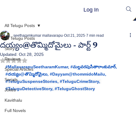
Log In
All Telugu Posts
seetharamkumar mallavarapu
Oct 21, 2025
7 min read
All Telugu Posts
దయ్యం@తొమ్మిదోమైలు - పార్ట్ 9
Story
Updated:
Oct 28, 2025
Reviews
Rated NaN out of 5 stars.
#MallavarapuSeetharamKumar
, 
#మల
్లవరపుసీతారాంకుమార్, 
Special Articles
#
దయ్యం@తొమ్మిదోమైలు, 
#
Dayyam@thommidoMailu
, 
Serials
#
TeluguSuspenseStories, 
#TeluguCrimeStory
, 
#TeluguDetectiveStory
, 
#TeluguGhostStory
Jokes
Kavithalu
Full Novels