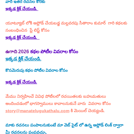
వారి ఇతర రచనల కొరకు
ఇక్కడ క్లిక్ చేయండి. 
యూట్యూబ్ లోకి అప్లోడ్ చేయబడ్డ మల్లవరపు సీతారాం కుమార్  గారి కథలకు 
సంబంధించిన  ప్లే లిస్ట్ కోసం 
ఇక్కడ క్లిక్ చేయండి.
ఉగాది 2026
 కథల పోటీల వివరాల కోసం
ఇక్కడ క్లిక్ చేయండి.
కొసమెరుపు
కథల పోటీల వివరాల కోసం
ఇక్కడ క్లిక్ చేయండి.
మేము నిర్వహించే వివిధ పోటీలలో రచయితలకు బహుమతులు 
అందించడంలో భాగస్వాములు కావాలనుకునే వారు  వివరాల కోసం 
story@manatelugukathalu.com
 కి మెయిల్ చెయ్యండి.
మాకు రచనలు పంపాలనుకుంటే మా వెబ్ సైట్ లో ఉన్న అప్లోడ్ లింక్ ద్వారా 
మీ రచనలను పంపవచ్చు.