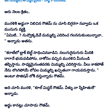
ఇక దయ్యం@తొమ్మిదోమైలు - పార్ట్ 9 చదవండి. 
ఆరు నెలల క్రితం.. 
మురళికి అడ్డుగా నిలిచిన గౌతమ్ ను చూసి బిగ్గరగా నవ్వాడు ఒక 
ముసుగు వ్యక్తి. 
"ఏమిటి.. ? నువ్వొక్కడివే మమ్మల్ని ఎదిరించ గలననుకుంటున్నావా.. 
" అన్నాడు అతను. 
“కరాటేలో బ్లాక్ బెల్ట్ సాధించినవాడిని. నలుగురైదుగురు మీదికి 
రాగానే భయపడిపోను. నాకోసం వచ్చిన మురళిని మీనుండి 
తప్పిస్తాను. సాధ్యమైనంతవరకు మిమ్మల్ని ఎదిరిస్తాను. వీలు కాకపోతే 
నేను లొంగిపోయే లోపల మిమ్మల్ని ఖచ్చితంగా గాయపరుస్తాను. " 
అంటూ పొజిషన్ లోకి వస్తున్నాడు గౌతమ్. 
అది చూసి మురళి, "కూల్ మిస్టర్ గౌతమ్. వీళ్ళు నా స్నేహితులే" 
అన్నాడు. 
అర్థం కానట్లు చూసాడు గౌతమ్. 