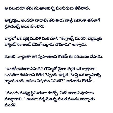
ఆ నలుగురూ తమ ముఖాలకున్న ముసుగులు తీసేసారు. 
ఆశ్చర్యం.. అందరూ దాదాపు తన ఈడు వాళ్లే. బహుశా తనలాగే 
స్టూడెంట్స్ అయి వుంటారు. 
వాళ్లలో ఒక వ్యక్తి మురళి వంక చూసి "కంగ్రాట్స్ మురళి. చెల్లెమ్మకు 
హ్యాండ్ సం అండ్ డేరింగ్ కుర్రాడు దొరికాడు" అన్నాడు. 
మురళి, వాళ్లంతా తన స్నేహితులని గౌతమ్ కు పరిచయం చేసాడు. 
"ఇంతకీ ఇదంతా ఏమిటి? తొమ్మిదో మైలు దగ్గర ఒక రాత్రంతా 
ఒంటరిగా గడపాలని రితిక చెప్పింది. ఇక్కడ చూస్తే ఒక బ్యాచిలర్స్ 
గ్యాంగ్ ఉంది. అసలు విషయం ఏమిటి?" అడిగాడు గౌతమ్. 
"ముందు నువ్వు స్థిమితంగా కూర్చో. నీతో చాలా విషయాలు 
మాట్లాడాలి. " అంటూ పక్కనే ఉన్న నులక మంచం వాల్చాడు 
మురళి. 