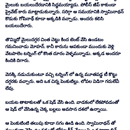
మైలుకు బయలుదేరడానికి సిద్ధమయ్యాడు. పోలీస్ జీప్ కాకుండా 
ప్రైవేట్ కారు మాట్లాడుకున్నారు. సరిగ్గా ఆ సమయానికి స్వామినాథన్ 
కొడుకు గోపినాథ్ కూడా అక్కడికి వచ్చాడు. అందరు కలిసి 
బయలుదేరారు. 
తొమ్మిదో మైలుదగ్గర చింత చెట్టు కింద టెంట్ వేసి ఉండటం 
గమనించాడు మోహన్. కానీ కారును ఆపకుండా ముందుకు వెళ్లి 
వేటపాలెం టర్నింగ్ లో కొంత దూరం వెళ్ళమన్నాడు. అక్కడ అందరూ 
కిందికి దిగారు.
వెనక్కి నడుచుకుంటూ వచ్చి టర్నింగ్ లో ఉన్న మూతపడ్డ టీ కొట్టు 
దగ్గరకు వచ్చారు. అది ఒక చిన్న పెంకుటిల్లు. లోపల విడిగా గదులేవీ 
లేవు. 
బయట తాటాకులతో ఒక షెడ్ వేసి ఉంది. వాడకంలో లేకపోవడంతో 
ఆ షెడ్ లో వేసిఉన్న చెక్క బల్లలు అవసాన దశలో ఉన్నాయి. 
ఆ పెంకుటింటి తలుపు కూడా సగం ఊడి ఉంది. స్వామినాథన్ తో 