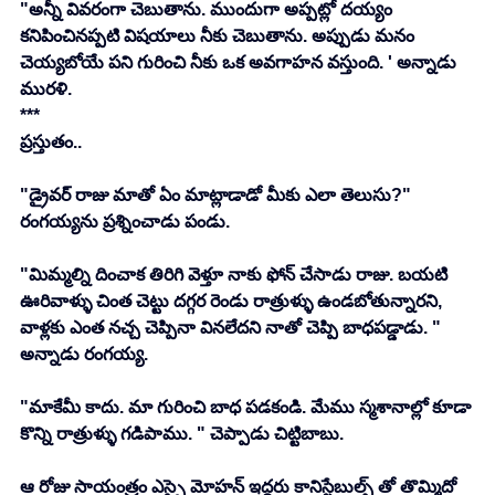
"అన్నీ వివరంగా చెబుతాను. ముందుగా అప్పట్లో దయ్యం 
కనిపించినప్పటి విషయాలు నీకు చెబుతాను. అప్పుడు మనం 
చెయ్యబోయే పని గురించి నీకు ఒక అవగాహన వస్తుంది. ' అన్నాడు 
మురళి. 
***
ప్రస్తుతం.. 
"డ్రైవర్ రాజు మాతో ఏం మాట్లాడాడో మీకు ఎలా తెలుసు?" 
రంగయ్యను ప్రశ్నించాడు పండు. 
"మిమ్మల్ని దించాక తిరిగి వెళ్తూ నాకు ఫోన్ చేసాడు రాజు. బయటి 
ఊరివాళ్ళు చింత చెట్టు దగ్గర రెండు రాత్రుళ్ళు ఉండబోతున్నారని, 
వాళ్లకు ఎంత నచ్చ చెప్పినా వినలేదని నాతో చెప్పి బాధపడ్డాడు. " 
అన్నాడు రంగయ్య. 
"మాకేమీ కాదు. మా గురించి బాధ పడకండి. మేము స్మశానాల్లో కూడా 
కొన్ని రాత్రుళ్ళు గడిపాము. " చెప్పాడు చిట్టిబాబు. 
ఆ రోజు సాయంత్రం ఎస్సై మోహన్ ఇద్దరు కానిస్టేబుల్స్ తో తొమ్మిదో 