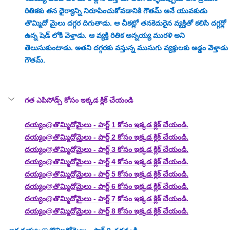
రితికకు తన ధైర్యాన్ని నిరూపించుకోవడానికి గౌతమ్ అనే యువకుడు 
తొమ్మిదో మైలు దగ్గర దిగుతాడు. ఆ చీకట్లో తనకెదురైన వ్యక్తితో కలిసి దగ్గర్లో 
ఉన్న షెడ్ లోకి వెళ్తాడు. ఆ వ్యక్తి రితిక అన్నయ్య మురళి అని 
తెలుసుకుంటాడు. అతని దగ్గరకు వస్తున్న ముసుగు వ్యక్తులకు అడ్డం వెళ్తాడు 
గౌతమ్. 
గత ఎపిసోడ్స్ కోసం ఇక్కడ క్లిక్ చేయండి
దయ్యం@తొమ్మిదోమైలు - పార్ట్ 1 
కోసం ఇక్కడ క్లిక్ చేయండి.
దయ్యం@తొమ్మిదోమైలు - పార్ట్ 2 
కోసం ఇక్కడ క్లిక్ చేయండి.
దయ్యం@తొమ్మిదోమైలు - పార్ట్ 3 
కోసం ఇక్కడ క్లిక్ చేయండి.
దయ్యం@తొమ్మిదోమైలు - పార్ట్ 4 
కోసం ఇక్కడ క్లిక్ చేయండి.
దయ్యం@తొమ్మిదోమైలు - పార్ట్ 5 
కోసం ఇక్కడ క్లిక్ చేయండి.
దయ్యం@తొమ్మిదోమైలు - పార్ట్ 6 
కోసం ఇక్కడ క్లిక్ చేయండి.
దయ్యం@తొమ్మిదోమైలు - పార్ట్ 7 
కోసం ఇక్కడ క్లిక్ చేయండి.
దయ్యం@తొమ్మిదోమైలు - పార్ట్ 8 
కోసం ఇక్కడ క్లిక్ చేయండి.