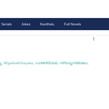
Serials
Jokes
Kavithalu
Full Novels
్న, #
EgathaliCheyaku,
 #
ఎగతాళిచేయకు, #
సోమన్న
గారి
కవితలు, 