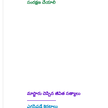
సంరక్షణ చేయాలి
మాస్టారు చెప్పిన జీవిత సత్యాలు
------------------------
ఎగసిపడే కెరటాలు