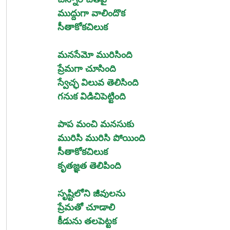
ముద్దుగా వాలిందొక
సీతాకోకచిలుక
మనసేమో మురిసింది
ప్రేమగా చూసింది
స్వేచ్ఛ విలువ తెలిసింది
గనుక విడిచిపెట్టింది
పాప మంచి మనసుకు
మురిసి మురిసి పోయింది
సీతాకోకచిలుక
కృతజ్ఞత తెలిపింది
సృష్టిలోని జీవులను
ప్రేమతో చూడాలి
కీడును తలపెట్టక