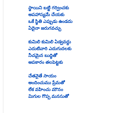
స్థాయిని బట్టి గర్వించకు
అపహాస్యమే చేయకు
ఒకే స్థితి ఎప్పుడు ఉండదు
ఏదైనా జరుగవచ్చు
కుమిలి కుమిలి ఏడ్వవద్దు
ఎదుటివారి ఎదుగుదలకు
నీచమైన బుద్ధితో
అపకారం తలపెట్టకు
చేతనైతే సాయం
అందించుము ప్రేమతో
లేక వహించు మౌనం
మిగుల గొప్ప మనసుతో