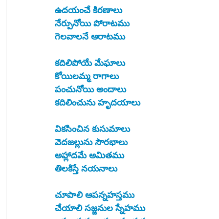
ఉదయంచే కిరణాలు
నేర్పునోయి పోరాటము 
గెలవాలనే ఆరాటము 
కదిలిపోయే మేఘాలు
కోయిలమ్మ రాగాలు
పంచునోయి అందాలు
కదిలించును హృదయాలు
వికసించిన కుసుమాలు
వెదజల్లును సౌరభాలు
అహ్లాదమే అమితము
తిలకిస్తే నయనాలు
చూపాలి ఆపన్నహస్తము
చేయాలి సజ్జనుల స్నేహము