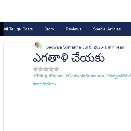
All Telugu Posts
Story
Reviews
Special Articles
Gadwala Somanna
Jul 8, 2025
1 min read
ఎగతాళి చేయకు
Rated NaN out of 5 stars.
#TeluguPoems
, 
#GadwalaSomanna
, 
#గద
్వాలసోమన
#
బాలగేయాలు