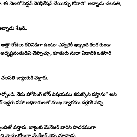
స్తా. ఈ నెలలో పెన్షన్ వెరిఫికేషన్ చేయిన్చు కోవాలి” అన్నాడు చలపతి, 
్నాడు శేఖర్..
 అత్తా కోడలు కలివిడిగా ఉంటూ ఎవ్వరికీ ఇబ్బంది కలగ కుండా 
ష్టవంతుడిని చెప్పొచ్చు. కూతురు సుధా ఏడాదికి ఒకసారి 
లపతి బ్యాంకుకి వెళ్లారు. 
కూర్చోండి. నేను హోసింగ్ లోన్ విషయము కనుక్కొని వస్తాను” అని 
ేనేజర్ ఇద్దరు సహా అధికారులతో ముఖ ద్వారము దగ్గరకి వచ్చి 
బందితో వస్తారు. బ్యాంకు మేనేజర్ వారిని సాదరముగా 
చి మెచ్చుకోలుగా మేనేజర్ వైపు చూస్తాడు. 