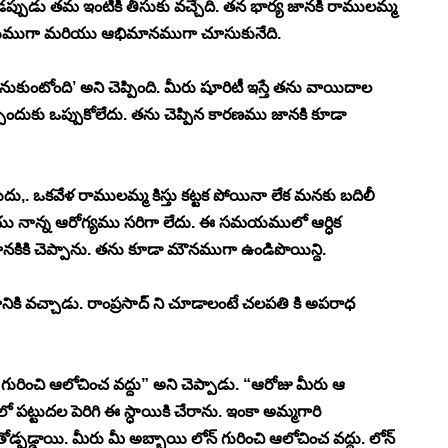
ుడప్పుడు తమ ఇంటికి తీసుకు వచ్చేది. తన భార్య జానకి రాములమ్మ 
 ఆప్యాయముగా మరియు ఆభిమానముగా చూసుకునేది. 
ుకుంటోంది’ అని చెప్పింది. మీరు షూరిటీ ఇస్తే తను వాయిదాల 
చ్చేందుకు ఒప్పుకోలేదు. తను చెప్పిన కారణము జానకి కూడా 
,. ఒకవేళ రాములమ్మ కిస్తు కట్టక పోయినా లేక మనకు బదిలీ 
యు నాన్న ఆరోగ్యము సరిగా లేదు. ఈ సమయములో ఆర్ధిక 
కికి చెప్పాను. తను కూడా మౌనముగా ఉండిపొయిన్ది. 
నికి వచ్చాడు. రాంప్రసాద్ ని చూడాలంటే చలపతి కి అపరాధ 
గురించి ఆలోచించ వద్దు” అని చెప్పాడు. “ఆరోజు మీరు ఆ 
్టుదల పెరిగి ఈ స్ధాయికి చేరాను. ఇంకా అమ్మగారి 
్డాయి. మీరు మీ అబ్బాయి లోన్ గురించి ఆలోచించ వద్దు. లోన్ 