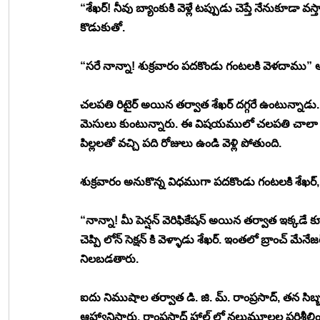
“శేఖర్! నీవు బ్యాంకుకి వెళ్లే టప్పుడు చెప్తే నేనుకూడా వ
కొడుకుతో. 
“సరే నాన్నా! శుక్రవారం పదకొండు గంటలకి వెళదాము” అన
చలపతి రిటైర్ అయిన తర్వాత శేఖర్ దగ్గరే ఉంటున్నాడు.
మెసులు కుంటున్నారు. ఈ విషయములో చలపతి చాలా అదృ
పిల్లలతో వచ్చి పది రోజులు ఉండి వెళ్లి పోతుంది. 
శుక్రవారం అనుకొన్న విధముగా పదకొండు గంటలకి శేఖర్, చ
“నాన్నా! మీ పెన్షన్ వెరిఫికేషన్ అయిన తర్వాత ఇక్కడే 
చెప్పి లోన్ సెక్షన్ కి వెళ్ళాడు శేఖర్. ఇంతలో బ్రాంచ్ మ
నిలబడతారు.
ఐదు నిముషాల తర్వాత డి. జి. మ్. రాంప్రసాద్, తన సిబ్
ఆహ్వానిస్తారు. రాంప్రసాద్ హాల్ లో నలుమూలల పరిశీలిం