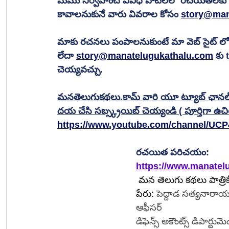
మేము నిర్వహించే వివిధ పోటీలలో రచయితల
కావాలనుకునే వారు వివరాల కోసం 
story@man
మాకు రచనలు పంపాలనుకుంటే మా వెబ్ సైట్ లో ఉ
లేదా 
story@manatelugukathalu.com
 కు
చెయ్యవచ్చు. 
మనతెలుగుకథలు.కామ్ వారి యూ ట్యూబ్ ఛానల్ ను 
దయ చేసి సబ్స్క్రయిబ్ చెయ్యండి ( పూర్తిగా ఉచి
https://www.youtube.com/channel/UC
రచయిత పరిచయం:
https://www.manatel
మన తెలుగు కథలు పాత్రి
పేరు: 
పెద్దాడ సత్యనారాయణ
ఆఫీసర్                            
డిఫెన్స్ అకౌంట్స్ డిపార్టుమె