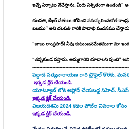
ఇచ్చే ఏర్పాటు నేచేస్తాను. మీరు నిశ్చితంగా ఉండండి” 
చలపతి, శేఖర్ చేతులు జోడించి నమస్కరించబోతే రాంప్
బలము” అని చలపతి గారికి పాదాభి వందనము చేస్తాడు
“బాబు రాంప్రసాద్! నీవు కుటుంబసమేతముగా మా ఇంటిక
“తప్పకుండ వస్తాను. అమ్మగారిని చూడాలని వుంది” అని ఆహ్వాన
-------------------------------------------------------------------
పెద్దాడ సత్యనారాయణ
 గారి ప్రొఫైల్ కొరకు, 
 ఇక్కడ క్లిక్ చేయండి.
యూట్యూబ్ లోకి అప్లోడ్ చేయబడ్డ సిహెచ్. సీఎస్. 
ఇక్కడ క్లిక్ చేయండి.
విజయదశమి 2024 కథల పోటీల వివరాల కోసం
ఇక్కడ క్లిక్ చేయండి.