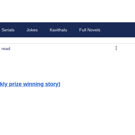
Serials
Jokes
Kavithalu
Full Novels
 read
ly prize winning story)