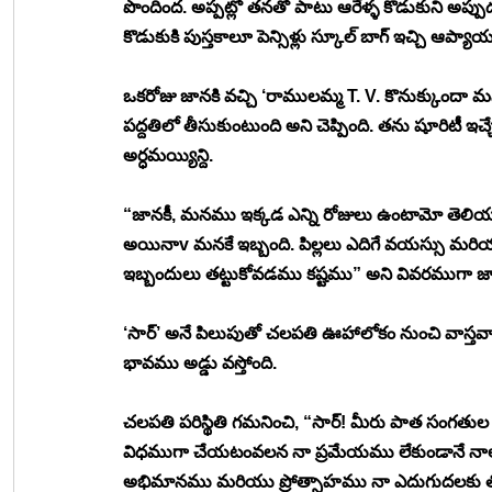
పొందింద. అప్పట్లో తనతో పాటు ఆరేళ్ళ కొడుకుని అప్ప
కొడుకుకి పుస్తకాలూ పెన్సిళ్లు స్కూల్ బాగ్ ఇచ్చి
ఒకరోజు జానకి వచ్చి ‘రాములమ్మ T. V. కొనుక్కుందా మన
పద్దతిలో తీసుకుంటుంది అని చెప్పింది. తను షూరిటీ ఇ
అర్ధమయ్యిన్ది. 
“జానకీ, మనము ఇక్కడ ఎన్ని రోజులు ఉంటామో తెలియదు
అయినాv మనకే ఇబ్బంది. పిల్లలు ఎదిగే వయస్సు మరి
ఇబ్బందులు తట్టుకోవడము కష్టము” అని వివరముగా జాన
‘సార్’ అనే పిలుపుతో చలపతి ఊహాలోకం నుంచి వాస్తవా
భావము అడ్డు వస్తోంది. 
చలపతి పరిస్థితి గమనించి, “సార్! మీరు పాత సంగతుల 
విధముగా చేయటంవలన నా ప్రమేయము లేకుండానే నాలో పట
అభిమానము మరియు ప్రోత్సాహము నా ఎదుగుదలకు తోడ్పడ