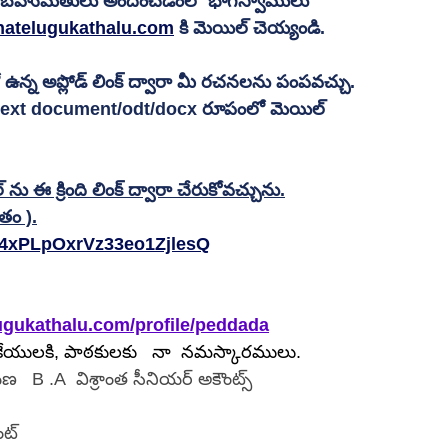
కు బహుమతులు అందించడంలో భాగస్వాములు 
atelugukathalu.com
 కి మెయిల్ చెయ్యండి.
న్న అప్లోడ్ లింక్ ద్వారా మీ రచనలను పంపవచ్చు.
 text document/odt/docx రూపంలో మెయిల్ 
ఈ క్రింది లింక్ ద్వారా చేరుకోవచ్చును.
తం ).
P4xPLpOxrVz33eo1ZjlesQ
ugukathalu.com/profile/peddada
కేయులకి, పాఠకులకు   నా  నమస్కారములు.
   B .A  విశ్రాంత సీనియర్ అకౌంట్స్ 
                                   
ంట్    