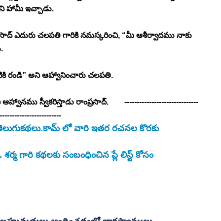
అని హామీ ఇచ్చాడు.
రసాద్ ఎదురు చలపతి గారికి నమస్కరించి, “మీ ఆశీర్వాదము నాకు 
. 
ి రండి” అని ఆహ్వానించారు చలపతి. 
ము స్వీకరిస్తాడు రాంప్రసాద్.        ------------------------------
------------------------- 
మనతెలుగుకథలు.కామ్ లో వారి ఇతర రచనల కొరకు 
శర్మ గారి కథలకు సంబంధించిన ప్లే లిస్ట్ కోసం 