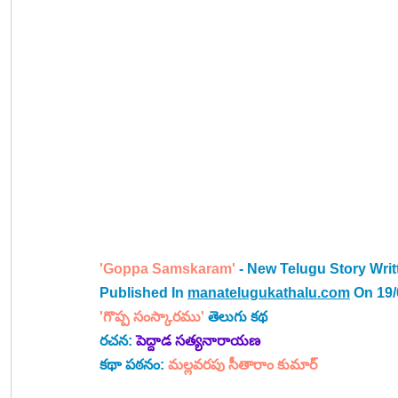
'Goppa Samskaram'
 - New Telugu Story Writ
Published In 
manatelugukathalu.com
 On 19
'గొప్ప సంస్కారము' 
తెలుగు కథ 
రచన: 
పెద్దాడ సత్యనారాయణ
కథా పఠనం: 
మల్లవరపు సీతారాం కుమార్