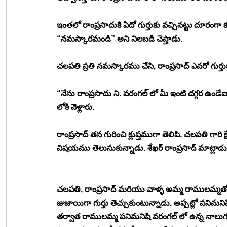
ఇంతలో రాంప్రసాదుకి ఏదో గుర్తుకు వచ్చినట్టు దూరంగా 
“నమస్కారమండి” అని నిలబడి చెప్తాడు. 
చలపతి ప్రతి నమస్కారము చేసి, రాంప్రసాద్ ఎవరో గుర్
“నేను రాంప్రసాదు ని. వరంగల్ లో మీ ఇంటి దగ్గర ఉండేవా
లోకి వెళ్లారు. 
రాంప్రసాద్ తన గురించి క్లుప్తముగా తెలిపి, చలపతి గారి 
విషయము తెలుసుకున్నాడు. శేఖర్ రాంప్రసాద్ మాట్లాడు
చలపతి, రాంప్రసాద్ మరియు వాళ్ళ అమ్మ రాములమ్మతో 
జుజాయిగా గుర్తు తెచ్చుకుంటున్నాడు. అప్పట్లో పనిమని
తర్వాత రాములమ్మ పనిమనిషి వరంగల్ లో ఉన్న నాలుగు