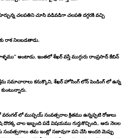
కూర్చున్న చలపతిని చూసి వడివడిగా చలపతి దగ్గరకి వచ్చి 
తుకు రాక నిలబడతాడు. 
ళ్ళము” అంటాడు. ఇంతలో శేఖర్ వస్తే ముగ్గురు రాంప్రసాద్ కేబిన్ 
క్షేమ సమాచారాలు కనుక్కొని, శేఖర్ హోసింగ్ లోన్ పెండింగ్ లో ఉన్న 
 కుంటున్నారు. 
వరంగల్ లో ముప్పయ్ సంవత్సరాల క్రితము ఉన్నప్పటి రోజులు 
షి దొరక్క చాల ఇబ్బంది పడే విషయము గుర్తుకొచ్చింది.. ఆరు నెలల 
 సంవత్సరాలు తమ ఇంట్లో సజావుగా పని చేసి అందరి మెప్పు 