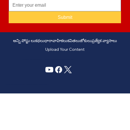
Submit
అన్ని పోస్టు లు
కథలు
ధారావాహికలు
కవితలు
జోకులు
ప్రత్యేక వ్యాసాలు
Upload Your Content
PHONE: +91 6309958851 - EMAIL:
story@manatelugukathalu.com
© 2035
Designed & Digital Marketing by Agency Conversion Guru
.