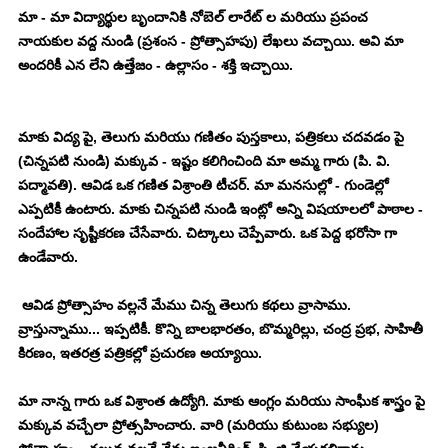
మా - మా విద్యార్థుల బృందానికి నోబెల్ లారేట్ ల మరియు ప్రపంచ 
నాయకుల వద్ద నుండి (ప్రశంస - ప్రోత్సాహపు) లేఖలు వచ్చాయి. అవి మా 
అందరికీ ఎన లేని ఉత్తేజం - ఉల్లాసం - శక్తి ఇచ్చాయి. 
మాకు విద్య పై, తెలుగు మరియు గణితం పుస్తకాలు, పత్రికలు చదవడం పై 
(చిన్నపటి నుండి) మక్కువ - ఇష్టం కలిగించింది మా అమ్మ గారు (పి. వి. 
పద్మావతి). ఆవిడ ఒక గణిత విశ్రాంతి టీచర్. మా మనసుల్లో - గుండెల్లో 
ఎప్పటికీ ఉంటారు. మాకు చిన్నపటి నుండి ఇంట్లో అన్ని విషయాలలో పాఠాల - 
సందేహాల సృష్టీకరణ చేసేవారు. చిట్కాలు చెప్పేవారు. ఒక పెద్ద భరోసా గా 
ఉండేవారు. 
 ఆవిడ ప్రోత్సాహం వల్లనే మేము చిన్న తెలుగు కథలు వ్రాసాము. 
వ్రాస్తున్నాము... ఇప్పటికీ. కొన్ని బాలభారతం, బొమ్మరిల్లు, చంద్ర ప్రభ, సాహితీ 
కిరణం, ఇతరత్ర పత్రికల్లో ప్రచురణ అయ్యాయి. 
మా నాన్న గారు ఒక విశ్రాంత ఉద్యోగి. మాకు ఆంగ్లం మరియు సాంఘీక శాస్త్రం పై 
మక్కువ వచ్చేలా ప్రోత్సహించారు. వారి (మరియు కుటుంబ సభ్యుల) 