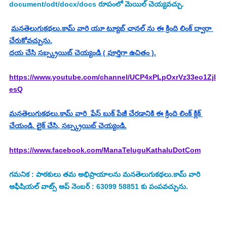
document/odt/docx/docs రూపంలో మెయిల్ చెయ్యవచ్చు.
మనతెలుగుకథలు.కామ్ వారి యూ ట్యూబ్ ఛానల్ ను ఈ క్రింది లింక్ ద్వారా 
చేరుకోవచ్చును.
దయ చేసి సబ్స్క్రయిబ్ చెయ్యండి ( పూర్తిగా ఉచితం ).
https://www.youtube.com/channel/UCP4xPLpOxrVz33eo1Zjl
esQ
మనతెలుగుకథలు.కామ్ వారి  ఫేస్ బుక్ పేజీ చేరడానికి ఈ క్రింది లింక్ క్లిక్ 
చేయండి. లైక్ చేసి, సబ్స్క్రయిబ్ చెయ్యండి.
https://www.facebook.com/ManaTeluguKathaluDotCom
గమనిక : పాఠకులు తమ అభిప్రాయాలను మనతెలుగుకథలు.కామ్ వారి 
అఫీషియల్ వాట్స్ అప్ నెంబర్ : 63099 58851 కు పంపవచ్చును.