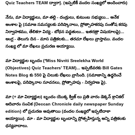
Quiz Teachers TEAM ద్వారా]. (ఇప్పటికీ వందల సంఖ్యలో అందించారు)
నేను, మా విద్యార్థులు, మా తల్లి - దండ్రులు, కుటుంబ సభ్యులు... అనేక 
అంశాల పై (సమాజ సమస్యలకు పరిష్కారాలు, ప్రోత్సాహకరపు సంతోష కరపు 
నిర్వాహకము, తేలికగా విద్య - బోధన పద్ధతులు... ఇతరత్రా విషయాలపై)... 
ఆంగ్ల - తెలుగు దిన - మాస పత్రికలకు... తరచూ లేఖలు వ్రాస్తాము. వందల 
సంఖ్య లో మా లేఖలు ప్రచురణ అయ్యాయి. 
మా విద్యార్థుల బృందం (*Miss Nivriti Sreelekha World 
(Objectives) Quiz Teachers' TEAM)... ఇప్పటివరకు Bill Gates 
Notes Blog కు 550 పై చిలుకు లేఖలు వ్రాసింది. (సమాజాన్ని ఉద్ధరించే 
అంశాలపై, పరిష్కారాల సూచనలు, ప్రోత్సాహపు - నిర్వహణ పై). 
మా (+ మా విద్యార్థుల) బృందం యొక్క క్విజ్ లు ప్రతి వారం డెక్కన్ క్రానికల్ 
ఆదివారం సంచిక (Deccan Chronicle daily newspaper Sunday 
edition) లో ప్రచురణ అవుతాయి (వందల సంఖ్యలో ఇప్పటిదాకా 
అయ్యాయి). మా - మా విద్యార్థుల బృందాన్ని ప్రోత్సహిస్తున్న అన్ని పత్రికలకు 
ధన్యవాదాలు. 