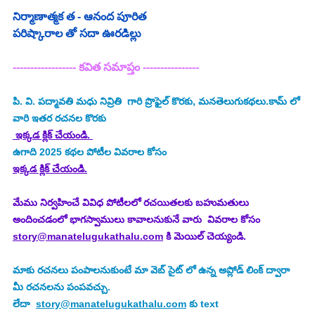
నిర్మాణాత్మక త - ఆనంద పూరిత 
పరిష్కారాల తో సదా ఊరడిల్లు 
------------------ కవిత సమాప్తం ----------------
పి. వి. పద్మావతి మధు నివ్రితి 
 గారి ప్రొఫైల్ కొరకు, మనతెలుగుకథలు.కామ్ లో 
వారి ఇతర రచనల కొరకు
 ఇక్కడ క్లిక్ చేయండి. 
ఉగాది 2025
కథల పోటీల వివరాల కోసం
ఇక్కడ క్లిక్ చేయండి.
మేము నిర్వహించే వివిధ పోటీలలో రచయితలకు బహుమతులు 
అందించడంలో భాగస్వాములు కావాలనుకునే వారు  వివరాల కోసం 
story@manatelugukathalu.com
 కి మెయిల్ చెయ్యండి.
మాకు రచనలు పంపాలనుకుంటే మా వెబ్ సైట్ లో ఉన్న అప్లోడ్ లింక్ ద్వారా 
మీ రచనలను పంపవచ్చు.
లేదా  
story@manatelugukathalu.com
 కు text 