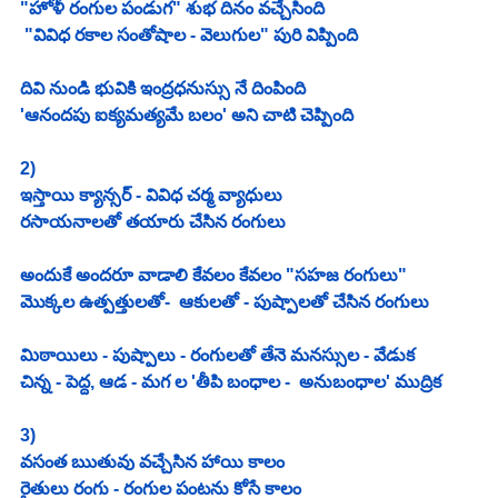
"హోళీ రంగుల పండుగ" శుభ దినం వచ్చేసింది
 "వివిధ రకాల సంతోషాల - వెలుగుల" పురి విప్పింది
దివి నుండి భువికి ఇంద్రధనుస్సు నే దింపింది
'ఆనందపు ఐక్యమత్యమే బలం' అని చాటి చెప్పింది
2)
ఇస్తాయి క్యాన్సర్ - వివిధ చర్మ వ్యాధులు
రసాయనాలతో తయారు చేసిన రంగులు
అందుకే అందరూ వాడాలి కేవలం కేవలం "సహజ రంగులు" 
మొక్కల ఉత్పత్తులతో-  ఆకులతో - పుష్పాలతో చేసిన రంగులు 
మిఠాయిలు - పుష్పాలు - రంగులతో తేనె మనస్సుల - వేడుక
చిన్న - పెద్ద, ఆడ - మగ ల 'తీపి బంధాల -  అనుబంధాల' ముద్రిక
3)
వసంత ఋతువు వచ్చేసిన హాయి కాలం
రైతులు రంగు - రంగుల పంటను కోసే కాలం