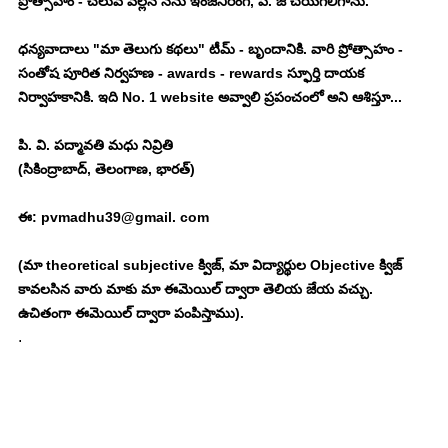
ప్రోత్సాహం - చలువ వల్లనే నేను ఇంజనీరింగ్, పి. జి చేయగలిగాను. 
ధన్యవాదాలు "మా తెలుగు కథలు" టీమ్ - బృందానికి. వారి ప్రోత్సాహం - 
సంతోష పూరిత నిర్వహణ - awards - rewards స్ఫూర్తి దాయక 
నిర్వాహకానికి. ఇది No. 1 website అవ్వాలి ప్రపంచంలో అని ఆశిస్తూ... 
పి. వి. పద్మావతి మధు నివ్రితి
(సికింద్రాబాద్, తెలంగాణ, భారత్)
ఈ: pvmadhu39@gmail. com
(మా theoretical subjective క్విజ్, మా విద్యార్థుల Objective క్విజ్ 
కావలసిన వారు మాకు మా ఈమెయిల్ ద్వారా తెలియ జేయ వచ్చు. 
ఉచితంగా ఈమెయిల్ ద్వారా పంపిస్తాము). 
. 