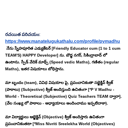
రచయిత పరిచయం
:
https://www.manatelugukathalu.com/profile/pvmadhu
 నేను స్నేహపూరిత ఎడ్యుకేటర్ [Friendly Educator cum (1 to 1 cum 
TEAM'S) HAPPY Developer] ను. బౌధ్ధ నగర్, సికింద్రాబాద్ లో 
ఉంటాను. స్పీడ్ వేదిక్ మాథ్స్ (Speed vedic Maths), గణితం (regular 
Maths), ఇతర విషయాలు బోధిస్తాను. 
మా బృందం (team), వివిధ విషయాల పై, ప్రపంచానికంతా సబ్జెక్టివ్ క్విజ్ 
(పాఠాలు) (Subjective) క్విజ్ అందిస్తుంది ఉచితంగా [*P V Madhu - 
World - Theoretical (Subjective) Quiz Teachers TEAM ద్వారా]. 
(వేల సంఖ్య లో పాఠాలు - అధ్యాయాలు అందించాము ఇప్పటిదాకా). 
మా విద్యార్థులు ఆబ్జెక్టివ్ (Objective) క్విజ్ అందిస్తారు ఉచితంగా 
ప్రపంచానికంతటా [*Miss Nivriti Sreelekha World (Objectives) 