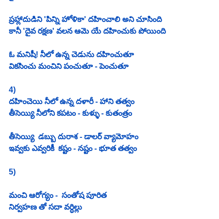
ప్రహ్లాదుడిని 'పిన్ని హోళికా' దహించాలి అని చూసింది
కానీ 'దైవ రక్షణ' వలన ఆమె యే దహించుకు పోయింది
ఓ మనిషీ! నీలో ఉన్న చెడును దహించుతూ
వికసించు మంచిని పంచుతూ - పెంచుతూ 
4)
దహించెయి నీలో ఉన్న దళారీ - హాని తత్వం
తీసెయ్యి నీలోని కపటం - కుళ్ళు - కుతంత్రం
తీసెయ్యి  డబ్బు దురాశ - డాలర్ వ్యామోహం 
ఇవ్వకు ఎవ్వరికీ  కష్టం - నష్టం - భూత తత్వం
5)
మంచి ఆరోగ్యం -  సంతోష పూరిత 
నిర్వహణ తో సదా వర్ధిల్లు