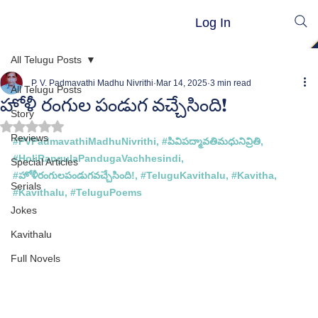
Log In
All Telugu Posts
P. V. Padmavathi Madhu Nivrithi
Mar 14, 2025
3 min read
All Telugu Posts
హోళీ రంగుల పండుగ వచ్చేసింది!
Story
Rated NaN out of 5 stars.
Reviews
#PVPadmavathiMadhuNivrithi
, 
#ప
ివిపద్మావతిమధునివ్రితి, 
#
HoliRangulaPandugaVachhesindi
, 
Special Articles
#
హోళీరంగులపండుగవచ్చేసింది!
, 
#TeluguKavithalu
, 
#Kavitha
, 
Serials
#Kavithalu
, 
#TeluguPoems
Jokes
Kavithalu
Full Novels