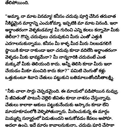
తేలిపోయింది. 
“అమ్మా, నా మాట వినమ్మా! కనీసం చదువు పూర్తి చేసిన తరువాత 
నీకిష్టమైన మార్గాన్ని ఎంచుకోమ్మా. ఇప్పటికి మా మాట వినండి. ఇలా 
అర్థాంతరంగా వెళ్ళకండమ్మా! మీ గురించి ఎన్ని కలలు కన్నామో మీకు 
తెలీదా? గొప్ప చదువులు చదువుకుని మీరు ఎంతో ఎత్తుకి 
ఎదగాలనుకున్నాము. కనీసం మీ కాళ్ళ మీద మీరు నిలబడగలిగే 
స్థాయికి కూడా రాకుండా ఇలా చదువు కూడా వదిలేసి అర్థాంతరంగా 
వెళ్ళడం మీకు భావ్యమేనా? మీ నాన్నగారికి చదువంటే ఎంత 
మక్కువో మీకు తెలియంది కాదు. అన్నీ తెలిసి కూడా మీరు ఇలా 
చేయడం మీకూ మంచిది కాదు కదా?” పమిటి చెంగుతో కళ్లు 
ఒత్తుకుంటూ శివాని చేతులు పట్టుకుని బతిమాలుతోందిసీతాలక్ష్మి. 
“నీకు చాలా సార్లు చెప్పడమైంది. ఈ మాయలో పడిపోయిన నువ్వు, 
నీ జీవితంతో పాటునీ చెల్లెలి జీవితం కూడా నాశనం చేస్తున్నావు. 
చేతులు కాలాకా ఆకులు పట్టుకునేందుకు ఆస్కారం కూడా లేని 
మాయాకూపంలోకి వెళ్ళిపోతున్నారు. మీరెంచుకున్న ఈ మార్గం 
మిమ్మల్ని సన్మార్గంలో పెడుతుందని అనుకోవడం కేవలం అపోహ. 
అదలా ఉంచి, ఇదే మార్గం కావాలనుకున్నా, చదువు పూర్తి చేసాకా 