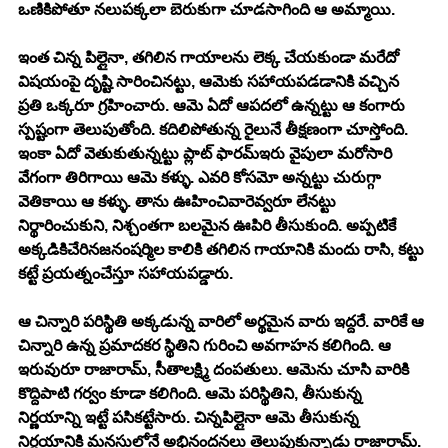
ఒణికిపోతూ నలుపక్కలా బెరుకుగా చూడసాగింది ఆ అమ్మాయి. 
ఇంత చిన్న పిల్లైనా, తగిలిన గాయాలను లెక్క చేయకుండా మరేదో 
విషయంపై దృష్టి సారించినట్టు, ఆమెకు సహాయపడడానికి వచ్చిన 
ప్రతి ఒక్కరూ గ్రహించారు. ఆమె ఏదో ఆపదలో ఉన్నట్టు ఆ కంగారు 
స్పష్టంగా తెలుపుతోంది. కదిలిపోతున్న రైలునే తీక్షణంగా చూస్తోంది. 
ఇంకా ఏదో వెతుకుతున్నట్టు ప్లాట్ ఫారమ్ఇరు వైపులా మరోసారి 
వేగంగా తిరిగాయి ఆమె కళ్ళు. ఎవరి కోసమో అన్నట్టు చురుగ్గా 
వెతికాయి ఆ కళ్ళు. తాను ఊహించివారెవ్వరూ లేనట్టు 
నిర్థారించుకుని, నిశ్చంతగా బలమైన ఊపిరి తీసుకుంది. అప్పటికే 
అక్కడికిచేరినజనంషర్మిల కాలికి తగిలిన గాయానికి మందు రాసి, కట్టు 
కట్టే ప్రయత్నంచేస్తూ సహాయపడ్డారు. 
ఆ చిన్నారి పరిస్థితి అక్కడున్న వారిలో అర్థమైన వారు ఇద్దరే. వారికే ఆ 
చిన్నారి ఉన్న ప్రమాదకర స్థితిని గురించి అవగాహన కలిగింది. ఆ 
ఇరువురూ రాజారామ్, సీతాలక్ష్మి దంపతులు. ఆమెను చూసి వారికి 
కొద్దిపాటి గర్వం కూడా కలిగింది. ఆమె పరిస్థితిని, తీసుకున్న 
నిర్ణయాన్ని ఇట్టే పసికట్టేసారు. చిన్నపిల్లైనా ఆమె తీసుకున్న 
నిర్ణయానికి మనసులోనే అభినందనలు తెలుపుకున్నాడు రాజారామ్. 