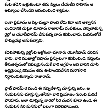
కంట తడిని ఒత్తుకుంటూ తమ పిల్లలు చేయలేని సాహసం ఆ 
అమ్మాయి చేసిందని ఆనందించింది శ్యామల. 
ఇంకా ప్రమాదం ఆ పిల్ల చుట్టూ పొంచి లేదు కదా అని ఆశ్వాసన 
చెందడానికి చుట్టూ చూసారు రాజారామ్ దంపతులు. వెళ్ళిపోతున్న 
రైల్లో ఆ యూనీఫారమ్ వేసుకున్న వారు కనిపించారు. మనసులోనే 
హమ్మయ్య అనుకున్నారు. 
కదిలిపోతున్న రైల్లోంచి ఆక్రోశంగా చూసారు యూనీఫామ్ ధరిచిన 
వారు. వారి ముఖాల్లో విషాదం ప్రస్ఫుటంగా కనిపించింది. షర్మిలను 
తీసుకెళ్ళడంలో విఫలమైనందుకే వారి ఆగ్రహం అని వారిని చూసి 
అర్థమైయ్యి విషయం తను ఊహించినదేనని మరొకసారి 
నిర్ధారించుకున్నాడు రాజారామ్. 
ప్లాట్ ఫారమ్-3 నుండి ఈ సన్నివేశాన్ని చూస్తున్న జనం, ఆ 
సంఘటనను చూస్తున్నంతసేపూ వారి ప్రయాణం గురించి మరచే 
పోయారు. అలా చూస్తున్న వారిలో సిరి చందన కూడా ఉంది. ఈ 
సంఘటన సిరి మనసులో బలంగా నిలిచిపోయింది. 