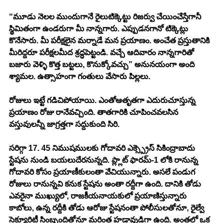
“మూడు నెలల ముందుగానే రైలుటిక్కెట్టు రిజర్వు చేయించేస్తేగానీ 
స్థిమితంగా ఉండరుగా మీ నాన్నగారు. ఎప్పుడనగానో టిక్కెట్లు 
కొనేసారు. మీ పరీక్షలైన మర్నాడే మన ప్రయాణం. అంచేత ప్రస్తుతానికి 
మీరిద్దరూ పరీక్షలమీద శ్రద్ధపెట్టండి. వచ్చే ఆదివారం నాన్నగారితో 
బజారు వెళ్ళి కొత్త బట్టలు, కొనుక్కోవచ్చు” అనునయంగా అంది 
శ్యామల. ఉత్సాహంగా గంతులు వేసారు పిల్లలు. 
రోజులు ఇట్టే గడిచిపోయాయి. ఎంతోఆతృతగా ఎదురుచూస్తున్న 
ప్రయాణం రోజు రానేవచ్చింది. తాతగారికి చూపించవలసిన 
వస్తువులన్నీ జాగ్రత్తగా సద్దుకుంది సిరి. 
సరిగ్గా 17. 45 నిముషములకు గోదావరి ఎక్స్ప్రెస్ సికింద్రాబాదు 
స్టేషను నుండి బయలుదేరనున్నది. ప్ల్లాట్ ఫారమ్-1 లోకి రానున్న 
గోదావరి కోసం ప్రయాణీకులంతా వేచియున్నారు. అసలే పండుగ 
రోజులు రానున్నవి కనుక స్టేషను అంతా రద్దీగా ఉంది. దానికి తోడు 
ఎవరైనా ముఖ్యులో, రాజకీయనాయకులో ప్రయాణిస్తున్నారు 
కాబోలు, ఉన్న రద్దీకి తోడు ఆరోజు స్టేషనంతా పోలీసులతోనూ, రైల్వే 
సెక్యూరిటీ సింబ్బందితోనూ మరింత హడావుడిగా ఉంది. అంతలో ఒక 