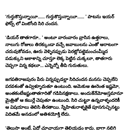
‘గుర్తుకొస్తున్నాయీ...... గుర్తుకొస్తున్నాయీ...... ’ పాటను ఇయర్ 
ఫోన్స్ లో వింటోంది సిరి చందన. 
‘డియర్ తాతగారూ.. ’ అంటూ వారంవారం వ్రాసిన ఉత్తరాలు, 
నాలుగు రోజులు తిరక్కుండా వచ్చే జవాబులను ఎంతో ఆరాటంగా 
చదువుకోవడం, ఊరు వెళ్ళినప్పుడు పెరట్లోపట్టెమంచంమ్మీద 
పడుక్కుని ఆకాశాన్ని చూస్తూ లెక్క పెట్టిన చుక్కలూ, తాతగారు 
చెప్పగా విన్న కథలూ... ఎన్నెన్నో తీపి గురుతులు. 
జగపతిరాజపురం పేరు విన్నప్పుడల్లా సిరిచందన మనసు చెప్పలేని 
పరవశంతో ఉవ్విళ్ళూరుతూ ఉంటుంది. ఆమెకుఆ ఊరెంత ఇష్టమో, 
అంతకంటేఇష్టంతాతగారితో గడిపినక్షణాలు. అందుకేనేమోఅస్తమానూ 
మైత్రితో ఆ కబుర్లే చెపుతూ ఉంటుంది. సిరి చుట్టూ ఉన్నవాళ్ళందరికీ 
ఆ విషయాలు తెలిసి తీరతాయి. స్నేహితురాళ్ళకైతే పూసగుచ్చినట్టు 
విదితమే అనడంలో అతిశయోక్తి లేదు. 
‘తెలుసా అంటే, ఏదో చూచాయగా తెలియడం కాదు. బాగా నలిగి 