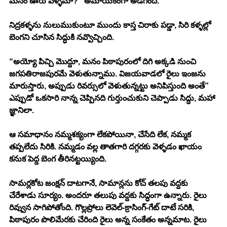
మనం ఊరు వెళ్ళమా?” అమాయకంగా అడిగింది. 
నిద్రకళ్ళను నులుముకుంటూ ముందు కాస్త చిరాకు పడ్డా, సిరి కళ్ళల్లో 
బెంగని చూసిన సిద్ధుకి నవ్వొచ్చింది. 
“అయ్యో పిచ్చి మొద్దూ, మనం పిఠాపురంలో దిగి అక్కడి నుంచి 
జగపతిరాజపురమే వెళుతున్నాము. విజయవాడలో రైలు ఇంజను 
మారుస్తారు, అప్పుడు రివర్సులో వెళుతున్నట్టు అనిపిస్తుంది అంతే” 
ఎప్పుడో ఒకసారి నాన్న చెప్పినది గుర్తుంచుకుని చెప్పాడు సిద్ధు, మహా 
జ్ఞానిలా. 
ఆ సమాధానం నమ్మశక్యంగా లేకపోయినా, చేసేది లేక, నమ్మక 
తప్పలేదు సిరికి. నమ్మడం వల్ల తాతగారి దగ్గరకు వెళ్ళడం ఖాయం 
కనుక పెద్ద బెంగ తీరినట్టయ్యింది. 
సామర్లకోట జంక్షన్ దాటగానే, సామాన్లను కోచ్ తలపు వద్దకు 
చేరేశాడు సూర్యం. అందరూ తలుపు వద్దకు సిద్ధంగా ఉన్నారు. రైలు 
రివ్వున సాగిపోతోంది. గొల్లప్రోలు లెవెల్-క్రాసింగ్-గేట్ దాటే సరికి, 
పిఠాపురం పొలిమేరకు చేరింది రైలు అన్న సంకేతం అన్నమాట. రైలు 