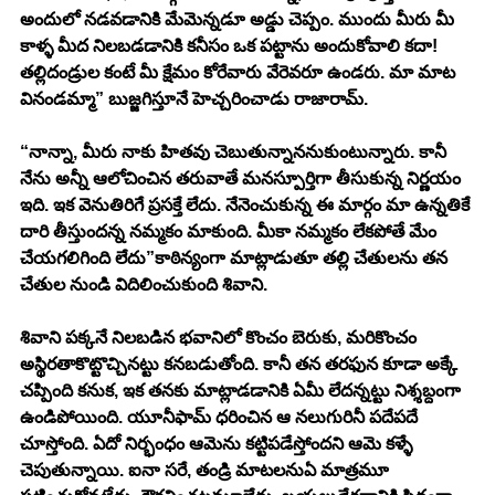
అందులో నడవడానికి మేమెన్నడూ అడ్డు చెప్పం. ముందు మీరు మీ 
కాళ్ళ మీద నిలబడడానికి కనీసం ఒక పట్టాను అందుకోవాలి కదా! 
తల్లిదండ్రుల కంటే మీ క్షేమం కోరేవారు వేరెవరూ ఉండరు. మా మాట 
వినండమ్మా” బుజ్జగిస్తూనే హెచ్చరించాడు రాజారామ్. 
“నాన్నా, మీరు నాకు హితవు చెబుతున్నాననుకుంటున్నారు. కానీ 
నేను అన్నీ ఆలోచించిన తరువాతే మనస్పూర్తిగా తీసుకున్న నిర్ణయం 
ఇది. ఇక వెనుతిరిగే ప్రసక్తే లేదు. నేనెంచుకున్న ఈ మార్గం మా ఉన్నతికే 
దారి తీస్తుందన్న నమ్మకం మాకుంది. మీకా నమ్మకం లేకపోతే మేం 
చేయగలిగింది లేదు”కాఠిన్యంగా మాట్లాడుతూ తల్లి చేతులను తన 
చేతుల నుండి విదిలించుకుంది శివాని. 
శివాని పక్కనే నిలబడిన భవానిలో కొంచం బెరుకు, మరికొంచం 
అస్థిరతాకొట్టొచ్చినట్టు కనబడుతోంది. కానీ తన తరఫున కూడా అక్కే 
చప్పింది కనుక, ఇక తనకు మాట్లాడడానికి ఏమీ లేదన్నట్టు నిశ్శబ్దంగా 
ఉండిపోయింది. యూనీఫామ్ ధరించిన ఆ నలుగురినీ పదేపదే 
చూస్తోంది. ఏదో నిర్భంధం ఆమెను కట్టిపడేస్తోందని ఆమె కళ్ళే 
చెపుతున్నాయి. ఐనా సరే, తండ్రి మాటలనుఏ మాత్రమూ 