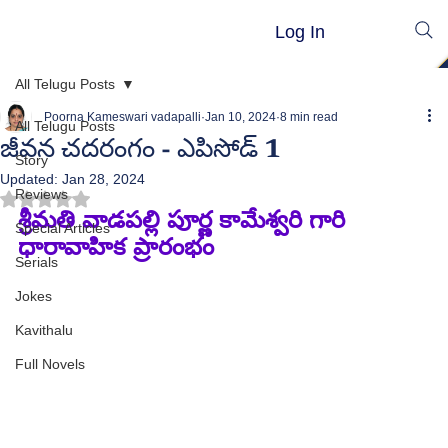
Log In
All Telugu Posts
Poorna Kameswari vadapalli
Jan 10, 2024
8 min read
All Telugu Posts
జీవన చదరంగం - ఎపిసోడ్ 1
Story
Updated:
Jan 28, 2024
Reviews
Rated NaN out of 5 stars.
శ్రీమతి వాడపల్లి పూర్ణ కామేశ్వరి గారి 
Special Articles
ధారావాహిక ప్రారంభం
Serials
Jokes
Kavithalu
Full Novels