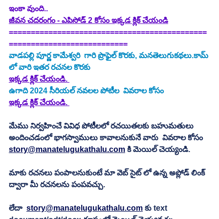
ఇంకా వుంది..
జీవన చదరంగం - ఎపిసోడ్ 2 కోసం ఇక్కడ క్లిక్ చేయండి
=============================================
===========================
వాడపల్లి పూర్ణ కామేశ్వరి
  గారి ప్రొఫైల్ కొరకు, మనతెలుగుకథలు.కామ్ 
లో వారి ఇతర రచనల కొరకు
ఇక్కడ క్లిక్ చేయండి. 
ఉగాది 2024 సీరియల్ నవలల పోటీల  వివరాల కోసం 
ఇక్కడ క్లిక్ చేయండి. 
మేము నిర్వహించే వివిధ పోటీలలో రచయితలకు బహుమతులు 
అందించడంలో భాగస్వాములు కావాలనుకునే వారు  వివరాల కోసం 
story@manatelugukathalu.com
 కి మెయిల్ చెయ్యండి.
మాకు రచనలు పంపాలనుకుంటే మా వెబ్ సైట్ లో ఉన్న అప్లోడ్ లింక్ 
ద్వారా మీ రచనలను పంపవచ్చు.
లేదా  
story@manatelugukathalu.com
 కు text 