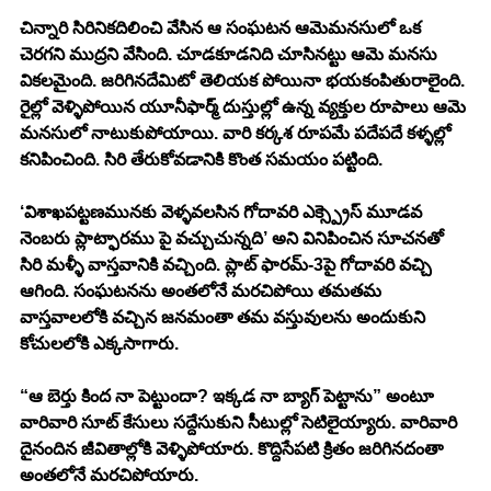
చిన్నారి సిరినికదిలించి వేసిన ఆ సంఘటన ఆమెమనసులో ఒక 
చెరగని ముద్రని వేసింది. చూడకూడనిది చూసినట్టు ఆమె మనసు 
వికలమైంది. జరిగినదేమిటో తెలియక పోయినా భయకంపితురాలైంది. 
రైల్లో వెళ్ళిపోయిన యూనీఫార్మ్ దుస్తుల్లో ఉన్న వ్యక్తుల రూపాలు ఆమె 
మనసులో నాటుకుపోయాయి. వారి కర్కశ రూపమే పదేపదే కళ్ళల్లో 
కనిపించింది. సిరి తేరుకోవడానికి కొంత సమయం పట్టింది. 
‘విశాఖపట్టణమునకు వెళ్ళవలసిన గోదావరి ఎక్స్ప్రెస్ మూడవ 
నెంబరు ప్లాట్ఫారము పై వచ్చుచున్నది’ అని వినిపించిన సూచనతో 
సిరి మళ్ళీ వాస్తవానికి వచ్చింది. ప్లాట్ ఫారమ్-3పై గోదావరి వచ్చి 
ఆగింది. సంఘటనను అంతలోనే మరచిపోయి తమతమ 
వాస్తవాలలోకి వచ్చిన జనమంతా తమ వస్తువులను అందుకుని 
కోచులలోకి ఎక్కసాగారు. 
“ఆ బెర్తు కింద నా పెట్టుందా? ఇక్కడ నా బ్యాగ్ పెట్టాను” అంటూ 
వారివారి సూట్ కేసులు సద్దేసుకుని సీటుల్లో సెటిలైయ్యారు. వారివారి 
దైనందిన జీవితాల్లోకి వెళ్ళిపోయారు. కొద్దిసేపటి క్రితం జరిగినదంతా 
అంతలోనే మరచిపోయారు. 