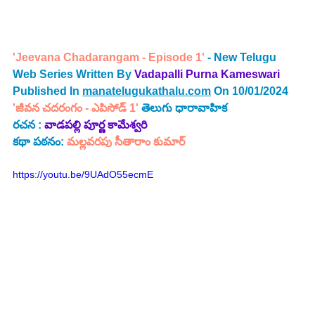
'Jeevana Chadarangam - Episode 1' 
- New Telugu 
Web Series Written By 
Vadapalli Purna Kameswari
Published In 
manatelugukathalu.com
 On 10/01/2024
'జీవన చదరంగం - ఎపిసోడ్ 1'
తెలుగు ధారావాహిక
రచన :
వాడపల్లి పూర్ణ కామేశ్వరి 
కథా పఠనం: 
మల్లవరపు సీతారాం కుమార్
https://youtu.be/9UAdO55ecmE