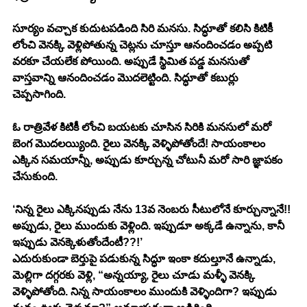
సూర్యం వచ్చాక కుదుటపడింది సిరి మనసు. సిద్ధూతో కలిసి కిటికీ 
లోంచి వెనక్కి వెళ్లిపోతున్న చెట్లను చూస్తూ ఆనందించడం అప్పటి 
వరకూ చేయలేక పోయింది. అప్పుడే స్థిమిత పడ్డ మనసుతో 
వాస్తవాన్ని ఆనందించడం మొదలెట్టింది. సిద్ధూతో కబుర్లు 
చెప్పసాగింది. 
ఓ రాత్రివేళ కిటికీ లోంచి బయటకు చూసిన సిరికి మనసులో మరో 
బెంగ మొదలయ్యింది. రైలు వెనక్కి వెళ్ళిపోతోందే! సాయంకాలం 
ఎక్కిన సమయాన్నీ, అప్పుడు కూర్చున్న చోటునీ మరో సారి జ్ఞాపకం 
చేసుకుంది. 
‘నిన్న రైలు ఎక్కినప్పుడు నేను 13వ నెంబరు సీటులోనే కూర్చున్నానే!! 
అప్పుడు, రైలు ముందుకు వెళ్లింది. ఇప్పుడూ అక్కడే ఉన్నాను, కానీ 
ఇప్పుడు వెనక్కెళుతోందేంటీ??!’ 
ఎదురుకుండా బెర్తుపై పడుకున్న సిద్ధూ ఇంకా కదుల్తూనే ఉన్నాడు, 
మెల్లిగా దగ్గరకు వెళ్లి, “అన్నయ్యా, రైలు చూడు మళ్ళీ వెనక్కి 
వెళ్ళిపోతోంది. నిన్న సాయంకాలం ముందుకి వెళ్ళిందిగా? ఇప్పుడు 