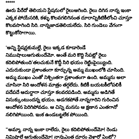
*****
ఊరు పేరేదో తెలియని స్టేషనులో రైలుఆగింది. రైలు దిగిన నాన్న ఇంకా 
ఎక్కక పోయేసరికి, కళ్ళు కొలవగలిగినంత దూరాన్నికిటికీలోంచి చూస్తూ 
కొలవసాగింది సిరి. నాన్నజాడతెలియలేదు. సిరి గుండెలు వేగంగా 
కొట్టుకోసాగాయి. 
‘అన్ని స్టేషన్లకుమల్లే, రైలు ఇక్కడ కూడారెండే 
నిముషాలుఆగుతుందేమో. అంతే మరి కొద్ది సేపట్లో రైలు 
కదిలిపోతుంది’తలచుకునే కొద్దీ సిరి భయం రెట్టింపైయ్యింది. 
ఎదురుకుండా ప్రశాంతంగా కూర్చున్న అమ్మ ముఖంలోకి చూసింది. 
అమ్మ ముఖం ఎంతో నిశ్చింతగా ప్రశాంతంగా ఉంది. అమ్మను అలా 
చూసినా సిరి ఆందోళన మాత్రం తగ్గలేదు. కిటికీ బయటకీలోపలికీ 
పదేపదే ఆదుర్దాగా చూస్తూ కలవరపడింది. అమ్మను అడిగితే 
విసుక్కుంటుందన్న భయం. అడగకపోతే నాన్నగారిని గురించిన 
ఆందోళన పెరిగిపోవడం. ఆ చిన్ని మనసు ఆ క్షణాన ఎంతగానో 
నలిగిపోయింది. ఇంక ఉండబట్టలేక పోయింది. 
“అమ్మా, నాన్న ఇంకా రాలేదు, రైలు కదిలిపోతుందేమో! రెండు 
నిమిషాలే ఆగుతుందేమో! నాన్నఎంత దూరం వెళ్లారో ఏంటో? 