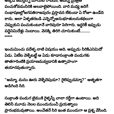
అక్కడి కబుర్లెన్నో మోసుకు రావడం, అవన్నీ మైత్రితో 
పంచుకోవడంసిరికి అలవాటైపోయింది. వారి మధ్య జరిగే 
సంభాషణల్లోజగపతిరాజపురం ప్రస్తావన లేకుండా ఏ రోజూ ఉండేది 
కాదు. అలా ఏళ్ళతరబడి ఎన్నెన్నోఅనుభూతులనుకథలుగా 
చెప్పుకుని పంచుకుంటూనే వారివురూ పెరిగారు. ఇద్దరికీ ఇప్పుడు 
పద్దెనిమిదేళ్లు నిండాయి. వెనక్కి తిరిగి చూసుకుంటే.......... 
*****
ఇంచుమించు పదేళ్ళ నాటి విషయం అది. అప్పుడు సిరికిఎనిమిదో 
ఏడు. ఏటేట వెళ్ళేటట్టే ఆ ఏడు కూడాసంక్రాంతి పండుగకు 
తాతగారింటికి ప్రయాణమవ్వడానికి ఉత్సాహంగా 
తయారవుతున్నారు. 
“అమ్మా, మనం ఊరు వెళ్ళేదెపుడూ? రైలెప్పుడమ్మా?” ఆతృతగా 
అడిగింది సిరి. 
సంక్రాంతి పండుగ టైముకి రైళ్ళన్నీ చాలా రద్దీగా ఉంటాయి. అది 
తెలిసే మూడు నెలల ముందునుంచీ ప్రయత్నాలు 
ప్రారంభమవుతాయి. అంచేతనే సిరి ఇంత ముందుగా ఆ ప్రశ్న వేసింది. 