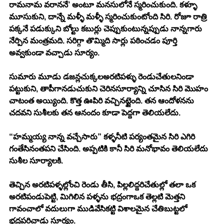
రామనామ వరాననే’ అంటూ మనసులోనే స్మరించుకుంది. కళ్ళూ 
మూసుకుని, దాన్నే మళ్ళీ మళ్ళీ స్మరించుకుంటోంది సిరి. రోజూ రాత్రి 
పక్కనే పడుక్కుని బోల్టు కబుర్లు చెప్పుకుంటున్నప్పుడు నాన్నగారు 
నేర్పిన మంత్రమది. సరిగ్గా తొమ్మిది సార్లు పఠించడం పూర్తి 
అవ్వకుండా వచ్చాడు సూర్యం. 
సుమారు మూడు డజన్లచుక్కలఅరటిపళ్ళు రెండుచేతులనిండా 
పట్టుకుని, తాపీగానడుచుకుని చెరినసూర్యాన్ని చూసిన సిరి మొహం 
చాటంత అయ్యింది. కొత్త ఊపిరి వచ్చినట్టైంది. తన ఆందోళనను 
చదవని సుశీలకు తన ఆనందం కూడా పెద్దగా తెలియలేదు. 
“హమ్మయ్య నాన్న వచ్చేసారు” కళ్ళనీటి పర్యంతమైన సిరి ఎగిరి 
గంతేసినంతపని చేసింది. అప్పటికి కానీ సిరి మనోభావం తెలియలేదు 
సుశీల సూర్యాలకి. 
తెచ్చిన అరటిపళ్ళల్లోంచి రెండు తీసి, పిల్లలిద్దరిచేతుల్లో తలా ఒక 
అరటిపండుపెట్టి, మిగిలిన పళ్ళను భద్రంగాఒక తెల్లటి మెత్తని 
గావంచాలో వదులుగా ముడివేసికట్టి విశాలమైన చేతిబుట్టలో 
భద్రపరిచాడు సూర్యం. 