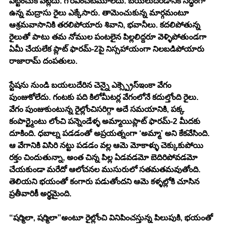
పట్టించుకోవట్లేదు. గౌరవించటమూలేదు. బయలుదేరడానికి సిద్ధంగా 
ఉన్న మద్రాసు రైలు ఎక్కేసారు. తామెంచుకున్న మార్గమంటూ 
ఆశ్రమవాసానికి తరలిపోయారు శివాని, భవానీలు. కదలిపోతున్న 
రైలుతో పాటు తమ నోముల పంటలైన పిల్లలిద్దరూ వెళ్ళిపోతుండగా 
ఏమీ చేయలేక ప్లాట్ ఫారమ్-2పై నిస్సహాయంగా నిలబడిపోయారు 
రాజారామ్ దంపతులు. 
స్టేషను నుండి బయలుదేరిన చెన్నై ఎక్స్ప్రెస్ఇంకా వేగం 
పుంజుకోలేదు. గంటకు పది కిలోమీటర్ల వేగంలోనే కదుల్తోంది రైలు. 
వేగం పుంజుకుంటున్న రైల్లోంచిసరిగ్గా అదే సమయానికి, పక్క 
కంపార్ట్మెంటు లోంచి పన్నెండేళ్ళ అమ్మాయిప్లాట్ ఫారమ్-2 మీదకు 
దూకింది. ధబాల్న పడడంతో అప్రయత్నంగా ‘అమ్మా’ అని కేకవేసింది. 
ఆ వేగానికి విసిరి నట్టు పడడం వల్ల ఆమె మోకాళ్ళు చెక్కుకుపోయి 
రక్తం చిందుతున్నా, అంత చిన్న పిల్ల ఏడవడమో బెదిరిపోవడమో 
చేయకుండా మరేదో ఆలోచనల ముసురులో సతమతమవుతోంది. 
తెలియని భయంతో కంగారు పడుతోందని ఆమె కళ్ళల్లోకి చూసిన 
ప్రతీవారికీ అర్థమైంది. 
“షర్మిలా, షర్మిలా”అంటూ రైల్లోంచి వినిపించస్తున్న పిలుపుకి, భయంతో 