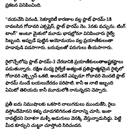
ప్రకటన వినిపించింది. 
“దయచేసి వినండి. సెక్యూరిటీ కారణాల వల్ల ప్లాట్ ఫారమ్-1కి 
రావలసిన గోదావరి ఎక్సప్రెస్, ప్లాట్ ఫారమ్ నెం. 3నకు వచ్చును. టింగ్ 
టాంగ్” అంటూ మైకులో మూడు భాషల్లోనూ వినిపించారు రైల్వే 
సిబ్బంది. అప్పుడే పుట్టిన అయోమయం వల్ల ప్రయాణీకులంతా 
హడావుడి పడసాగారు. బరువులతో పరుగులు తీయసాగారు. 
రైలొచ్చేలోపు ప్లాట్ ఫారమ్-3 చేరడానికి ప్రయాణీకులంతాఅష్టకష్టాలు 
పడుతున్నారు. దక్షిణ మధ్య రైల్వేకే అత్యంత ప్రతిష్ఠాత్మకమైన రైళ్ళలో 
గోదావరి ఎక్స్ప్రెస్ ఒకటి. అందుకనే ఎప్పుడూ గోదావరి మొదటి ప్లాట్ 
ఫారమ్ నుండే బయలుదేరడం పరిపాటి. కానీ ఆ నాటి ఇబ్బంది 
ఏమిటో తెలియదు కానీ మూడులోకి రానున్నదని చెప్పారు. 
ప్రతీ ఐదు నిముషాలకు ఒకసారి నాలుగడులు ముందుకేసి, రైలు 
వస్తోందేమోనని కళ్ళు చూడగలిగినంత దూరాన్ని చూసి, ఇంకా 
రావట్లేదని నిరాశగా మళ్ళీ అడుగులు వెనక్కి వేస్తున్నాడుసిద్ధు. పెట్టి 
మీద కూర్చుని చుట్టూ చూస్తోంది సిరిచందన. 