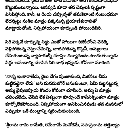
అనిపించలేదు. రైలు వేగంతో పోటీ పడుతూ తన గుండెలూధడధడా 
కొట్టుకుంటున్నాయి. ఆసవ్వడి కూడా తన చెవులకి స్పష్టంగా 
వినిపిస్తోంది. కానీ, ఆ రెండు చప్పుళ్ళతో తమకెలాంటి సంబంధమూ 
లేదన్నట్టు సుశీల మాత్రం పక్కనున్న ప్రయాణీకురాలితో 
మాట్లాడుతోంది. నిస్సహాయంగా కూర్చుండి పోయిందిసిరి. 
సిరి పక్కనే కూర్చున్న సిద్ధు ఎంతో హాయిగా కిటికీలోంచి వెనక్కి 
వెళ్లిపోతున్న చెట్టూచేమల్ని, దాటిపోతున్న కొట్లనీ, అమ్మకాలు 
చేసుకుంటున్న వ్యాపారుల్నీ చూస్తూ దివ్యానందం పొందుతున్నాడు. 
సిద్ధు ఆనందాన్ని చూసిన సిరి బాధ ఇప్పుడు కోపంగా మారింది. 
‘నాన్న ఇంకారాలేదు, రైలు వేగం పుంజుకుంది, మీకసలు చీమ 
కుట్టినట్టైనా లేదు’ అని మనసులోనే అనుకుంటూ, ఏమీ పట్టనట్టున్న 
అమ్మ వైపుఇప్పుడు కొంచం కోపంగా చూసింది. అమ్మ ఏ మాత్రం 
చలించలేదు. చేసేది లేక నిశబ్ధంగా కూర్చుందే కానీనిశ్చింతగా మాత్రం 
కూర్చోలేకపోయింది. నిస్సహాయంగా అనిపించినపుడు తన మనసులో 
ఎప్పుడూ ఒకే మంత్రాన్ని స్మరించుకుంటుంది. 
‘శ్రీరామ రామ రామేతి, రమేరామే మనోరమే, సహస్రనామ తత్తుల్యం 