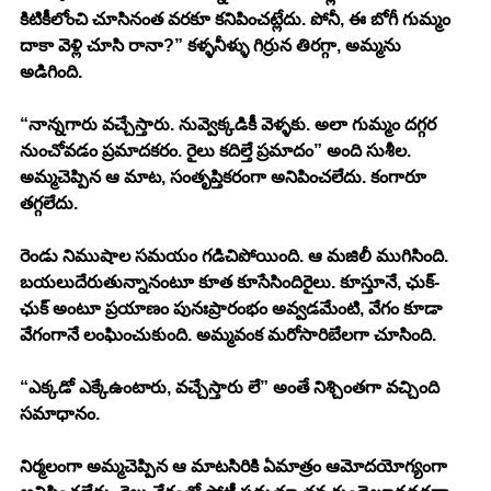
కిటికీలోంచి చూసినంత వరకూ కనిపించట్లేదు. పోనీ, ఈ బోగీ గుమ్మం 
దాకా వెళ్లి చూసి రానా?” కళ్ళనీళ్ళు గిర్రున తిరగ్గా, అమ్మను 
అడిగింది. 
“నాన్నగారు వచ్చేస్తారు. నువ్వెక్కడికీ వెళ్ళకు. అలా గుమ్మం దగ్గర 
నుంచోవడం ప్రమాదకరం. రైలు కదిల్తే ప్రమాదం” అంది సుశీల. 
అమ్మచెప్పిన ఆ మాట, సంతృప్తికరంగా అనిపించలేదు. కంగారూ 
తగ్గలేదు. 
రెండు నిముషాల సమయం గడిచిపోయింది. ఆ మజిలీ ముగిసింది. 
బయలుదేరుతున్నానంటూ కూత కూసేసిందిరైలు. కూస్తూనే, ఛుక్-
ఛుక్ అంటూ ప్రయాణం పునఃప్రారంభం అవ్వడమేంటి, వేగం కూడా 
వేగంగానే లంఘించుకుంది. అమ్మవంక మరోసారిబేలగా చూసింది. 
“ఎక్కడో ఎక్కేఉంటారు, వచ్చేస్తారు లే” అంతే నిశ్చింతగా వచ్చింది 
సమాధానం. 
నిర్మలంగా అమ్మచెప్పిన ఆ మాటసిరికి ఏమాత్రం ఆమోదయోగ్యంగా 