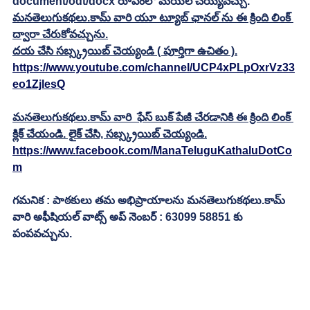
document/odt/docx రూపంలో మెయిల్ చెయ్యవచ్చు. 
మనతెలుగుకథలు.కామ్ వారి యూ ట్యూబ్ ఛానల్ ను ఈ క్రింది లింక్ 
ద్వారా చేరుకోవచ్చును.
దయ చేసి సబ్స్క్రయిబ్ చెయ్యండి ( పూర్తిగా ఉచితం ).
https://www.youtube.com/channel/UCP4xPLpOxrVz33
eo1ZjlesQ
మనతెలుగుకథలు.కామ్ వారి  ఫేస్ బుక్ పేజీ చేరడానికి ఈ క్రింది లింక్ 
క్లిక్ చేయండి. లైక్ చేసి, సబ్స్క్రయిబ్ చెయ్యండి.
https://www.facebook.com/ManaTeluguKathaluDotCo
m
గమనిక : పాఠకులు తమ అభిప్రాయాలను మనతెలుగుకథలు.కామ్ 
వారి అఫీషియల్ వాట్స్ అప్ నెంబర్ : 63099 58851 కు 
పంపవచ్చును.