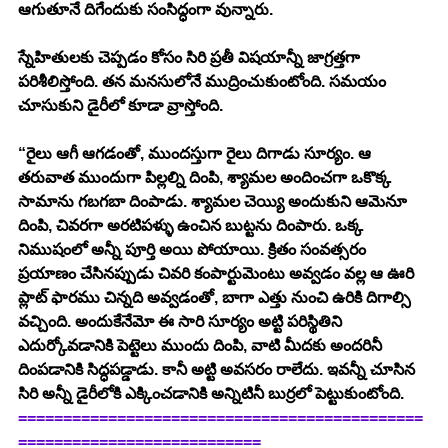
ఆగుతూనే దిగేందుకు సంసిద్ధంగా వున్నారు. 
స్నేహితులకు చెప్పడం కోసం సిరి ప్రతీ విషయాన్నీ జాగ్రత్తగా 
పరిశీలిస్తోంది. తన మనసులోనే ముద్రించుకుంటోంది. సమయం 
చూసుకుని డైరీలో కూడా వ్రాస్తోంది. 
“రైలు ఆగీ ఆగడంతో, ముందస్తుగా రైలు దిగాడు సూర్యం. ఆ 
తరువాత ముందుగా పిల్లల్ని దింపి, శ్యామల అందించగా ఒకొక్క 
సామాను గబగబా దింపాడు. శ్యామల చెయ్యి అందుకుని ఆమెనూ 
దింపి, చివరగా అరటిపళ్ళు ఉంచిన బుట్టను దింపారు. ఒక్క 
నిముషంలో అన్నీ పూర్తి అయి పోయాయి. క్రితం సంవత్సరం 
ప్రయాణం చేసినప్పుడు చివరి కంపార్టుమెంటు అవ్వడం వల్ల ఆ ఊరి 
ప్లాట్ ఫారము చిన్నది అవ్వడంతో, బాగా ఎత్తు నుంచి ఉరికి దిగాల్సి 
వచ్చింది. అందుకేనేమో ఈ సారి సూర్యం అట్టి పరిస్థితిని 
ఎదుర్కోవడానికి పెట్టెలు ముందు దింపి, వాటి మీదకు అందరినీ 
దింపడానికి సిద్ధపడ్డాడు. కానీ అట్టి అవసరం రాలేదు. ఇవన్నీ చూసిన 
సిరి అన్నీ డైరీలోకి ఎక్కించడానికి అన్నిటినీ బుర్రలో పెట్టుకుంటోంది. 
=============================================
===========================