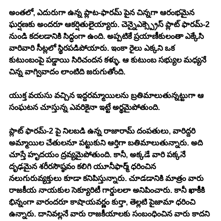
అంతలో, ఎదురుగా ఉన్న ప్లాట-ఫారమ్ పైన చిన్నగా ఆరంభమైన 
ఘర్షణకు అందరూ ఆకర్షితులైయ్యారు. చెన్నైఎక్స్ప్రెస్ ప్లాట్ ఫారమ్-2 
నుండి కదలడానికి సిద్ధంగా ఉంది. అప్పటికే ప్రయాణీకులంతా ఎక్కేసి 
వారివారి సీట్లలో స్థిరపడిపోయారు. ఇంకా రైలు ఎక్కని ఒక 
కుటుంబంపై పడ్డాయి సిరిచందన కళ్ళు. ఆ కుటుంబ సభ్యుల మధ్యనే 
చిన్న వాగ్వివాదం లాంటిది జరుగుతోంది. 
యుక్త వయసు వచ్చిన ఇద్దరమ్మాయిలను బ్రతిమాలుతున్నట్టుగా ఆ 
సంఘటన చూస్తున్న ఎవరికైనా ఇట్టే అర్థమైపోతుంది. 
ప్లాట్ ఫారమ్-2 పై నిలబడి ఉన్న రాజారామ్ దంపతులు, వారిద్దరి 
అమ్మాయిల చేతులనూ పట్టుకుని ఆర్తిగా బతిమాలుతున్నారు. అది 
చూస్తే హృదయం ద్రవ్యమైపోతుంది. కానీ, అక్కడే వారి పక్కనే 
దృఢమైన శరీరసౌష్ఠవం కలిగి యూనీఫార్మ్ ధరించిన 
నలుగురువ్యక్తులు కూడా కనిపిస్తున్నారు. చూడడానికి మాత్రం వారు 
రాజకీయ నాయకుల సెక్యూరిటీ గార్డులలా అనిపించారు. కానీ ఖాకీకి 
భిన్నంగా వారందరూ కాషాయవర్ణం కుర్తా, తెల్లటి పైజామా ధరించి 
ఉన్నారు. దానివల్లనే వారు రాజకీయాలకు సంబంధించిన వారు కాదని 