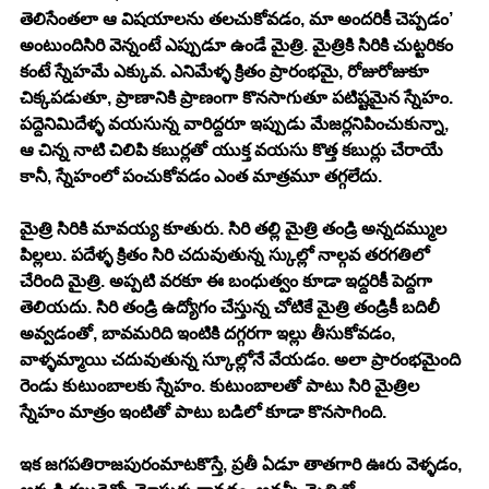
తెలిసేంతలా ఆ విషయాలను తలచుకోవడం, మా అందరికీ చెప్పడం’ 
అంటుందిసిరి వెన్నంటే ఎప్పుడూ ఉండే మైత్రి. మైత్రికి సిరికి చుట్టరికం 
కంటే స్నేహమే ఎక్కువ. ఎనిమేళ్ళ క్రితం ప్రారంభమై, రోజురోజుకూ 
చిక్కపడుతూ, ప్రాణానికి ప్రాణంగా కొనసాగుతూ పటిష్టమైన స్నేహం. 
పద్దెనిమిదేళ్ళ వయసున్న వారిద్దరూ ఇప్పుడు మేజర్లనిపించుకున్నా, 
ఆ చిన్న నాటి చిలిపి కబుర్లతో యుక్త వయసు కొత్త కబుర్లు చేరాయే 
కానీ, స్నేహంలో పంచుకోవడం ఎంత మాత్రమూ తగ్గలేదు. 
మైత్రి సిరికి మావయ్య కూతురు. సిరి తల్లి మైత్రి తండ్రి అన్నదమ్ముల 
పిల్లలు. పదేళ్ళ క్రితం సిరి చదువుతున్న స్కుల్లో నాల్గవ తరగతిలో 
చేరింది మైత్రి. అప్పటి వరకూ ఈ బంధుత్వం కూడా ఇద్దరికీ పెద్దగా 
తెలియదు. సిరి తండ్రి ఉద్యోగం చేస్తున్న చోటికే మైత్రి తండ్రికీ బదిలీ 
అవ్వడంతో, బావమరిది ఇంటికి దగ్గరగా ఇల్లు తీసుకోవడం, 
వాళ్ళమ్మాయి చదువుతున్న స్కూల్లోనే వేయడం. అలా ప్రారంభమైంది 
రెండు కుటుంబాలకు స్నేహం. కుటుంబాలతో పాటు సిరి మైత్రిల 
స్నేహం మాత్రం ఇంటితో పాటు బడిలో కూడా కొనసాగింది. 
ఇక జగపతిరాజపురంమాటకొస్తే, ప్రతీ ఏడూ తాతగారి ఊరు వెళ్ళడం, 