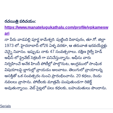
రచయిత్రి పరిచయం:
https://www.manatelugukathalu.com/profile/vpkamesw
ari
నా పేరు వాడపల్లి పూర్ణ కామేశ్వరి. పుట్టింది పిఠాపురం, తూ.గో. జిల్లా 
1973 లో. హైదరాబాద్ లో26 ఏళ్ళ వరకూ, ఆ తరువాత ఇరవయ్యేళ్లు 
చెన్నై నివాసం. ఇప్పుడు నాకు 47 సంవత్సరాలు. దక్షిణ రైల్వే హెడ్ 
ఆఫీస్ లో ప్రైవేట్ సెక్రటరీ గా పనిచేస్తున్నాను. ఆఫీసు వారు 
నిర్వహించే అనేక హిందీ పోటీల్లో పాల్గొనుట, ఆంగ్లములో సాంఘిక 
విషయాలపై బ్లాగుల్లో వ్రాయడం అలవాటు. తెలుగులో వ్రాయాలన్న 
ఆసక్తితో ఒక సంవత్సరం నుంచి ప్రారంభించాను. 20 కధలు, రెండు 
నవలలు వ్రాసాను. పోటీలకు మాత్రమే పంపుతుండగా రిజెక్ట్ 
అవుతున్నాయి. వెబ్ సైట్లలో పలు కధలకు, బహుమతులు పొందాను.
Serials