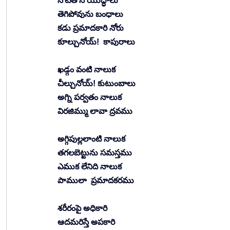
నోటితోనే యుద్ధాలు
తెగిపోవును బంధాలు
కడు ప్రమాదకారి నోరు
కూల్చునోయ్!  కాపురాలు
ఖడ్గం వంటి నాలుక
చీల్చునోయ్! కుటుంబాలు
అగ్ని పర్వతం నాలుక
విరజిమ్ము లావా ద్రవము
అగ్గిపుల్లలాంటి నాలుక
తగలబెట్టును సమస్తము
ఎముక లేనిది నాలుక
పాములా  ప్రమాదకరము 
శరీరంపై అధికారి
ఆదమరిస్తే అపకారి