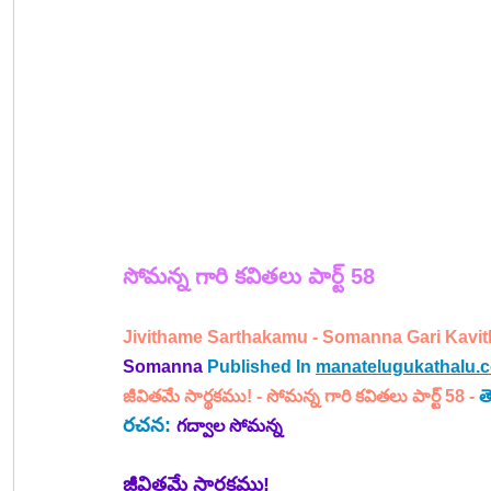
సోమన్న 
గారి 
కవితలు పార్ట్ 58
Jivithame Sarthakamu - Somanna Gari Kavitha
Somanna
Published In 
manatelugukathalu.
జీవితమే సార్థకము!
 - 
సోమన్న గారి కవితలు పార్ట్ 58 -
త
రచన: 
గద్వాల సోమన్న
జీవితమే సార్థకము!