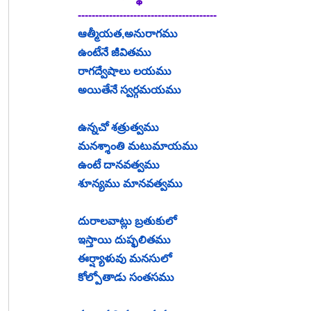
----------------------------------------
ఆత్మీయత,అనురాగము
ఉంటేనే జీవితము
రాగద్వేషాలు లయము
అయితేనే స్వర్గమయము
ఉన్నచో శత్రుత్వము 
మనశ్శాంతి మటుమాయము
ఉంటే దానవత్వము
శూన్యము మానవత్వము
దురాలవాట్లు బ్రతుకులో
ఇస్తాయి దుష్ఫలితము
ఈర్ష్యాళువు మనసులో
కోల్పోతాడు సంతసము