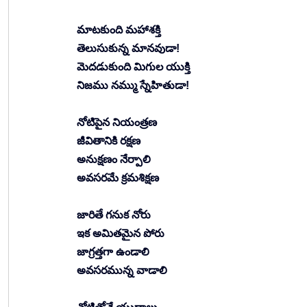
మాటకుంది మహాశక్తి
తెలుసుకున్న మానవుడా!
మెదడుకుంది మిగుల యుక్తి
నిజము నమ్ము స్నేహితుడా!
నోటిపైన నియంత్రణ
జీవితానికి రక్షణ
అనుక్షణం నేర్పాలి
అవసరమే క్రమశిక్షణ
జారితే గనుక నోరు
ఇక అమితమైన పోరు
జాగ్రత్తగా ఉండాలి
అవసరమున్న వాడాలి