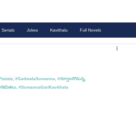
Serials
Jokes
Kavithalu
Full Novels
Poems
, 
#GadwalaSomanna
, 
#గద
్వాలసోమన్న, 
రి
కవితలు, #
SomannaGariKavithalu