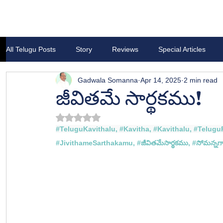
All Telugu Posts
Story
Reviews
Special Articles
Gadwala Somanna
Apr 14, 2025
2 min read
జీవితమే సార్థకము!
Rated NaN out of 5 stars.
#TeluguKavithalu
, 
#Kavitha
, 
#Kavithalu
, 
#Telugu
#
JivithameSarthakamu
, #
జీవితమేసార్థకము,
#
సోమన్న
గా