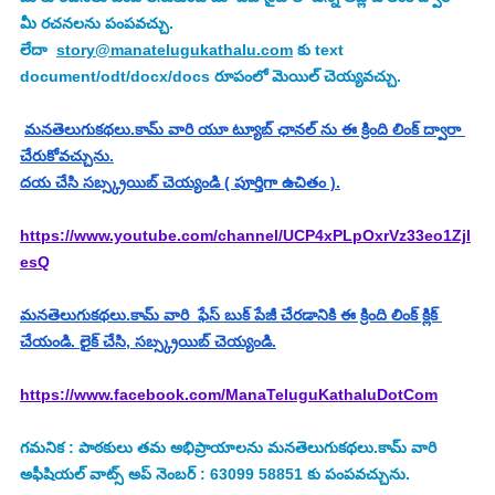
మీ రచనలను పంపవచ్చు.
లేదా  
story@manatelugukathalu.com
 కు text 
document/odt/docx/docs రూపంలో మెయిల్ చెయ్యవచ్చు.
మనతెలుగుకథలు.కామ్ వారి యూ ట్యూబ్ ఛానల్ ను ఈ క్రింది లింక్ ద్వారా 
చేరుకోవచ్చును.
దయ చేసి సబ్స్క్రయిబ్ చెయ్యండి ( పూర్తిగా ఉచితం ).
https://www.youtube.com/channel/UCP4xPLpOxrVz33eo1Zjl
esQ
మనతెలుగుకథలు.కామ్ వారి  ఫేస్ బుక్ పేజీ చేరడానికి ఈ క్రింది లింక్ క్లిక్ 
చేయండి. లైక్ చేసి, సబ్స్క్రయిబ్ చెయ్యండి.
https://www.facebook.com/ManaTeluguKathaluDotCom
గమనిక : పాఠకులు తమ అభిప్రాయాలను మనతెలుగుకథలు.కామ్ వారి 
అఫీషియల్ వాట్స్ అప్ నెంబర్ : 63099 58851 కు పంపవచ్చును.