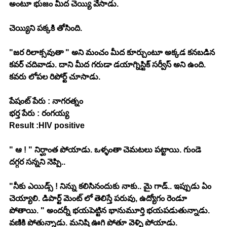
అంటూ భుజం మీద చెయ్యి వేసాడు. 
చెయ్యిని పక్కకి తోసింది. 
"జర రిలాక్సవుతా " అని మంచం మీద కూర్చుంటూ అక్కడ కనబడిన 
కవర్ చదివాడు. దాని మీద గరుడా డయాగ్నిస్టిక్ సర్వీస్ అని ఉంది. 
కవరు లోపల రిపోర్ట్ చూసాడు. 
పేషంట్ పేరు : నాగరత్నం 
భర్త పేరు : రంగయ్య
Result :HIV positive 
" ఆ ! " నిర్ఘాంత పోయాడు. ఒళ్ళంతా చెమటలు పట్టాయి. గుండె 
దగ్గర సన్నని నెప్పి.. 
"నీకు ఎయిడ్స్ ! నిన్ను కలిసినందుకు నాకు.. మై గాడ్.. ఇప్పుడు ఏం 
చెయ్యాలి. డిపార్ట్ మెంట్ లో తెలిస్తే పరువు, ఉద్యోగం రెండూ 
పోతాయి. " అందర్నీ భయపెట్టిన భానుమూర్తి భయపడుతున్నాడు. 
వణికి పోతున్నాడు. మనిషి ఊగి పోతూ వెళ్ళి పోయాడు. 