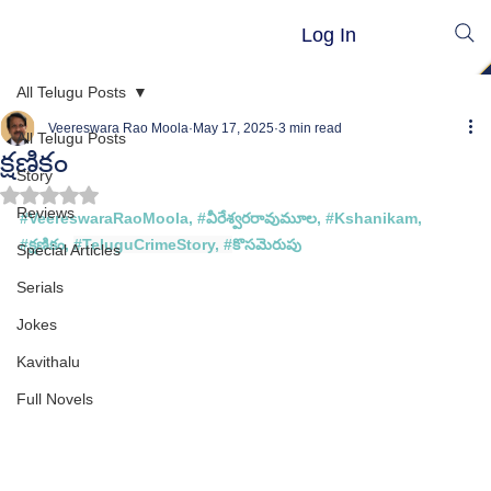
Log In
All Telugu Posts
Veereswara Rao Moola
May 17, 2025
3 min read
All Telugu Posts
క్షణికం
Story
Rated NaN out of 5 stars.
Reviews
#VeereswaraRaoMoola
, 
#వ
ీరేశ్వరరావుమూల, #
Kshanikam,
#క
్షణికం
, 
#TeluguCrimeStory
, #
కొసమెరుపు
Special Articles
Serials
Jokes
Kavithalu
Full Novels