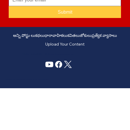
Submit
అన్ని పోస్టు లు
కథలు
ధారావాహికలు
కవితలు
జోకులు
ప్రత్యేక వ్యాసాలు
Upload Your Content
PHONE: +91 6309958851 - EMAIL:
story@manatelugukathalu.com
© 2035
Designed & Digital Marketing by Agency Conversion Guru
.