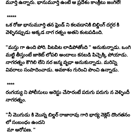
మూర్తి ఉన్నారు. భానుమూర్తి ఉంటే ఆ ప్రదేశం కాంక్రీటు జంగిలే! 
 *****
ఒక రోజు భానుమూర్తి తన ఫ్రెండ్ ని కలవడానికి బిల్డింగ్ దగ్గర కి 
వెళ్ళినప్పుడు అక్కడ నాగ రత్నం అతని కంటపడింది. 
"మస్తు గా ఉంది పోరి. పిటపిట లాడిపోతోంది " అనుకున్నాడు. ఒంగి 
మట్టి తీస్తుంటే జాకెట్ లోపలి అందాలు కనబడి పిచ్చెక్కి పోయాడు. 
నాగరత్నం కౌగిలి లేని నర జన్మ వృధా అనుకున్నాడు. మరిన్ని 
వివరాలు సంపాదించాడు. అవకాశం గురించి పొంచి ఉన్నాడు. 
 ****
రంగయ్య ని పోలీసులు అరెస్టు చేసారంటే పరుగు పరుగు న వెళ్ళిందీ 
నాగరత్నం. 
"నీ మొగుడు కి మొన్న బిల్డర్ రాజారావు గారి భార్య నెక్లెస్ దొంగతనం 
లో సంబంధం ఉందని
 మా ఆరోపణ. "