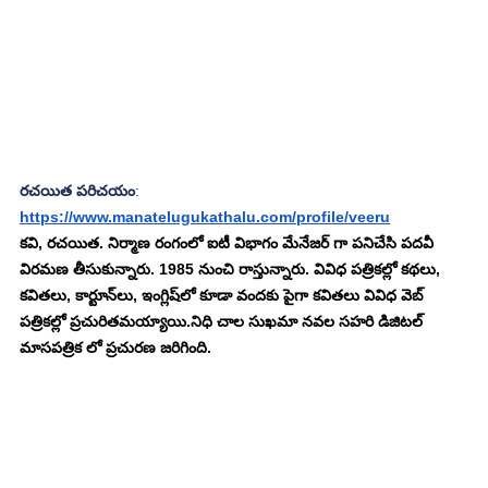
రచయిత పరిచయం
:
https://www.manatelugukathalu.com/profile/veeru
క‌వి, ర‌చ‌యిత‌. నిర్మాణ రంగంలో ఐటీ విభాగం మేనేజర్ గా ప‌నిచేసి పదవీ 
విరమణ తీసుకున్నారు. 1985 నుంచి రాస్తున్నారు. వివిధ పత్రికల్లో క‌థ‌లు, 
కవితలు, కార్టూన్‌లు, ఇంగ్లిష్‌లో కూడా వంద‌కు పైగా క‌విత‌లు వివిధ వెబ్ 
ప‌త్రిక‌ల్లో ప్ర‌చురిత‌మ‌య్యాయి.నిధి చాల సుఖమా నవల సహరి డిజిటల్ 
మాసపత్రిక లో ప్రచురణ జరిగింది. 