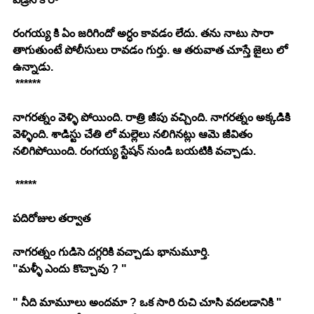
రంగయ్య కి ఏం జరిగిందో అర్ధం కావడం లేదు. తను నాటు సారా 
తాగుతుంటే పోలీసులు రావడం గుర్తు. ఆ తరువాత చూస్తే జైలు లో 
ఉన్నాడు. 
 ******
నాగరత్నం వెళ్ళి పోయింది. రాత్రి జీపు వచ్చింది. నాగరత్నం అక్కడికి 
వెళ్ళింది. శాడిస్టు చేతి లో మల్లెలు నలిగినట్లు ఆమె జీవితం 
నలిగిపోయింది. రంగయ్య స్టేషన్ నుండి బయటికి వచ్చాడు. 
 *****
పదిరోజుల తర్వాత 
నాగరత్నం గుడిసె దగ్గరికి వచ్చాడు భానుమూర్తి. 
"మళ్ళీ ఎందు కొచ్చావు ? "
" నీది మామూలు అందమా ? ఒక సారి రుచి చూసి వదలడానికి " 