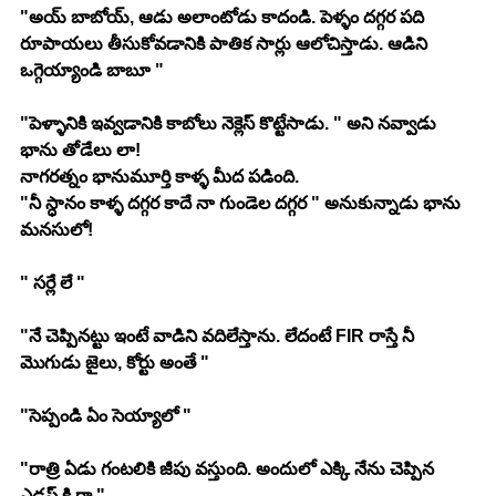
"అయ్ బాబోయ్, ఆడు అలాంటోడు కాదండి. పెళ్ళం దగ్గర పది 
రూపాయలు తీసుకోవడానికి పాతిక సార్లు ఆలోచిస్తాడు. ఆడిని 
ఒగ్గెయ్యాండి బాబూ "
"పెళ్ళానికి ఇవ్వడానికి కాబోలు నెక్లెస్ కొట్టేసాడు. " అని నవ్వాడు 
భాను తోడేలు లా! 
నాగరత్నం భానుమూర్తి కాళ్ళ మీద పడింది. 
"నీ స్ధానం కాళ్ళ దగ్గర కాదే నా గుండెల దగ్గర " అనుకున్నాడు భాను 
మనసులో! 
" సర్లే లే " 
"నే చెప్పినట్టు ఇంటే వాడిని వదిలేస్తాను. లేదంటే FIR రాస్తే నీ 
మొగుడు జైలు, కోర్టు అంతే "
"సెప్పండి ఏం సెయ్యాలో "
"రాత్రి ఏడు గంటలికి జీపు వస్తుంది. అందులో ఎక్కి నేను చెప్పిన 
ఎడ్రస్ కి రా "