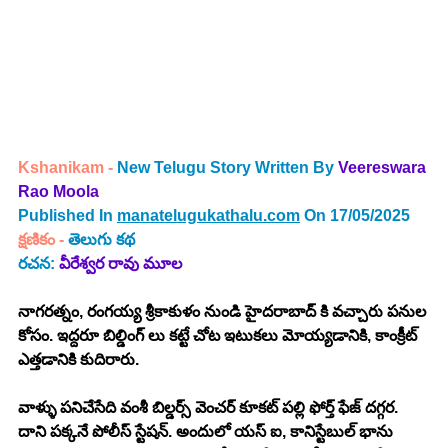
Kshanikam 
-
 New Telugu Story Written By 
Veereswara 
Rao Moola
Published In 
manatelugukathalu.com
 On 17/05/2025
క్షణికం - 
తెలుగు కథ
రచన: 
వీరేశ్వర రావు మూల
నాగరత్నం, రంగయ్య శ్రీకాకుళం నుండి హైదరాబాద్ కి వచ్చారు పనుల 
కోసం. ఇద్దరూ బిల్డింగ్ లు కట్టే చోట ఇటుకలు మోయ్యడానికి, కాంక్రీట్ 
ఎత్తడానికి కుదిరారు. 
వాళ్ళు పనిచేసేది వంశీ బిల్డర్స్ వెంచర్ కూకట్ పల్లి ఫోర్త్ ఫేజ్ దగ్గర. 
దాని పక్కనే పోలీస్ స్టేషన్. అందులో యస్ ఐ, కానిస్టేబుల్ భాను 