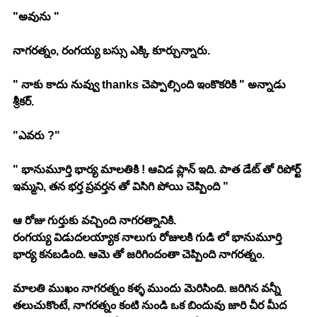
"అవును "
నాగరత్నం, రంగయ్య బస్సు ఎక్కి కూర్చున్నారు. 
" నాకు కాదు నువ్వు thanks చెప్పాల్సింది ఇంకొకరికి " అన్నాడు 
శ్రీకర్. 
"ఎవరు ?"
" భానుమూర్తి భార్య మాలతికి ! ఆవిడ ప్లాన్ ఇది. పాత డేట్ తో రిపోర్ట్ 
ఇమ్మని, తన భర్త ప్రవర్తన తో విసిగి పోయి చెప్పింది "
ఆ రోజు గుర్తుకు వచ్చింది నాగరత్నానికి. 
రంగయ్య విడుదలయ్యాక నాలుగు రోజులకి గుడి లో భానుమూర్తి 
భార్య కనబడింది. ఆమె తో జరిగిందంతా చెప్పింది నాగరత్నం. 
మాలతి ముఖం నాగరత్నం కళ్ళ ముందు మెరిసింది. జరిగిన వన్నీ 
తలుచుకొంటే, నాగరత్నం కంటి నుండి ఒక బిందువు జారి చీర మీద 