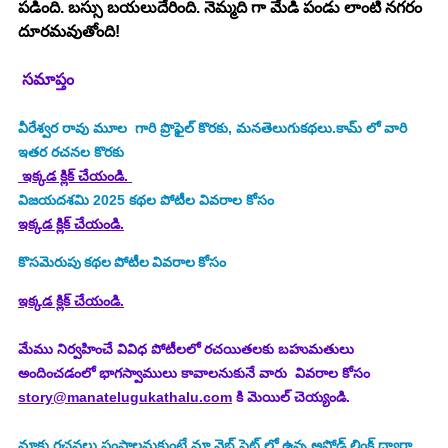
పడింది. బస్సు బయలుదేరింది. నెమ్మది గా మేడి పండు లాంటి నగరం 
దూరమవుతోంది! 
సమాప్తం
వీరేశ్వర రావు మూల 
 గారి ప్రొఫైల్ కొరకు, మనతెలుగుకథలు.కామ్ లో వారి 
ఇతర రచనల కొరకు
 ఇక్కడ క్లిక్ చేయండి. 
విజయదశమి 2025
కథల పోటీల వివరాల కోసం
ఇక్కడ క్లిక్ చేయండి.
కొసమెరుపు
కథల పోటీల వివరాల కోసం
ఇక్కడ క్లిక్ చేయండి.
మేము నిర్వహించే వివిధ పోటీలలో రచయితలకు బహుమతులు 
అందించడంలో భాగస్వాములు కావాలనుకునే వారు  వివరాల కోసం 
story@manatelugukathalu.com
 కి మెయిల్ చెయ్యండి.
మాకు రచనలు పంపాలనుకుంటే మా వెబ్ సైట్ లో ఉన్న అప్లోడ్ లింక్ ద్వారా 