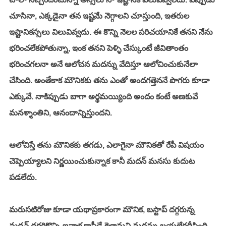
చూసినా, ఎక్కడైనా తన ఇష్టమే నెగ్గాలని చూస్తుంది, ఇతరుల 
ఇష్టానికస్సలు విలువివ్వదు. ఈ కొన్ని నెలల పరిచయానికే తనని నేను 
భరించలేకపోతున్నా, ఇంక తనని పెళ్ళి చేస్కుంటే జీవితాంతం 
భరించగలనా అనే ఆలోచన మదన్ను వేదిస్తూ ఆలోచించుకునేలా 
చేసింది. అంతేకాక మౌనికకు తను ఎంతో అందగత్తెననే పొగరు కూడా 
ఎక్కువే. నాకిప్పుడు బాగా అర్థమయ్యింది అందం కంటే అణకువే 
మనశ్శాంతిని, ఆనందాన్నిస్తుందని. 
ఆలోచిస్తే తను మౌనికకు తగడు, ఎలాగైనా మౌనికతో రేపీ విషయం 
చెప్పెయ్యాలని నిర్ణయించుకున్నాక కానీ మదన్ మనసు కుదుట 
పడలేదు. 
మరుసటిరోజు కూడా యథాప్రకారంగా మౌనిక, బస్టాప్ దగ్గరున్న 
మదన్ దగ్గరికొచ్చి ఇవాళ కాఫీడే కెళ్దామని మదన్ను బయల్దేరదీసింది. 