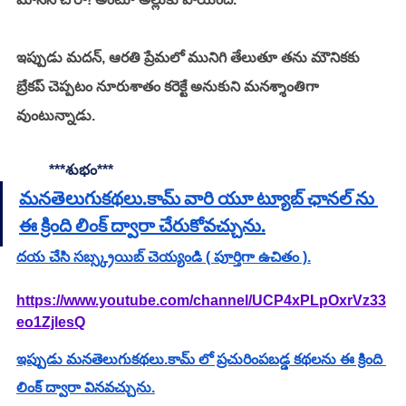
ఇప్పుడు మదన్, ఆరతి ప్రేమలో మునిగి తేలుతూ తను మౌనికకు 
బ్రేకప్ చెప్పటం నూరుశాతం కరెక్టే అనుకుని మనశ్శాంతిగా 
వుంటున్నాడు. 
***శుభం***
మనతెలుగుకథలు.కామ్ వారి యూ ట్యూబ్ ఛానల్ ను 
ఈ క్రింది లింక్ ద్వారా చేరుకోవచ్చును.
దయ చేసి సబ్స్క్రయిబ్ చెయ్యండి ( పూర్తిగా ఉచితం ).
https://www.youtube.com/channel/UCP4xPLpOxrVz33
eo1ZjlesQ
ఇప్పుడు మనతెలుగుకథలు.కామ్ లో ప్రచురింపబడ్డ కథలను ఈ క్రింది 
లింక్ ద్వారా వినవచ్చును.