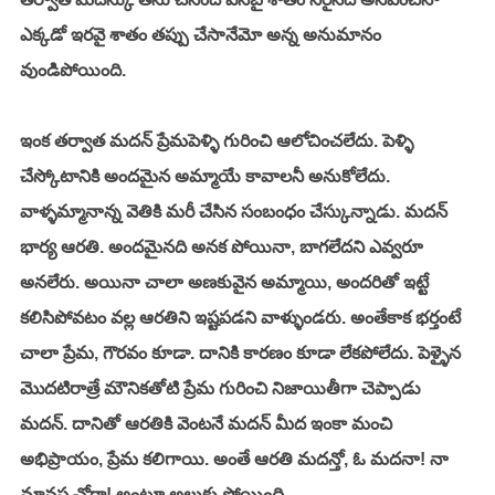
ఎక్కడో ఇరవై శాతం తప్పు చేసానేమో అన్న అనుమానం 
వుండిపోయింది. 
ఇంక తర్వాత మదన్ ప్రేమపెళ్ళి గురించి ఆలోచించలేదు. పెళ్ళి 
చేస్కోటానికి అందమైన అమ్మాయే కావాలనీ అనుకోలేదు. 
వాళ్ళమ్మానాన్న వెతికి మరీ చేసిన సంబంధం చేస్కున్నాడు. మదన్ 
భార్య ఆరతి. అందమైనది అనక పోయినా, బాగలేదని ఎవ్వరూ 
అనలేరు. అయినా చాలా అణకువైన అమ్మాయి, అందరితో ఇట్టే 
కలిసిపోవటం వల్ల ఆరతిని ఇష్టపడని వాళ్ళుండరు. అంతేకాక భర్తంటే 
చాలా ప్రేమ, గౌరవం కూడా. దానికి కారణం కూడా లేకపోలేదు. పెళ్ళైన 
మొదటిరాత్రే మౌనికతోటి ప్రేమ గురించి నిజాయితీగా చెప్పాడు 
మదన్. దానితో ఆరతికి వెంటనే మదన్ మీద ఇంకా మంచి 
అభిప్రాయం, ప్రేమ కలిగాయి. అంతే ఆరతి మదన్తో, ఓ మదనా! నా 
మానస చోరా! అంటూ అల్లుకు పోయింది. 