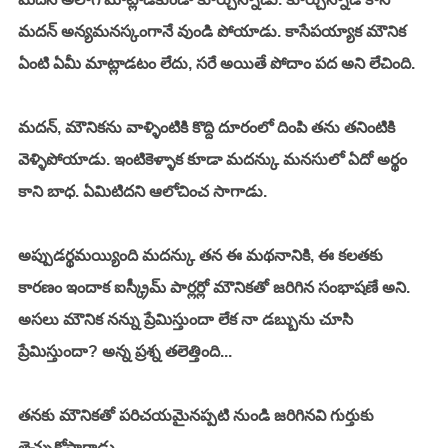
మదన్ అన్యమనస్కంగానే వుండి పోయాడు. కాసేపయ్యాక మౌనిక 
ఏంటి ఏమీ మాట్లాడటం లేదు, సరే అయితే పోదాం పద అని లేచింది. 
మదన్, మౌనికను వాళ్ళింటికి కొద్ది దూరంలో దింపి తను తనింటికి 
వెళ్ళిపోయాడు. ఇంటికెళ్ళాక కూడా మదన్కు మనసులో ఏదో అర్థం 
కాని బాధ. ఏమిటిదని ఆలోచించ సాగాడు. 
అప్పుడర్థమయ్యింది మదన్కు తన ఈ మథనానికి, ఈ కలతకు 
కారణం ఇందాక ఐస్క్రీమ్ పార్లర్లో మౌనికతో జరిగిన సంభాషణే అని. 
అసలు మౌనిక నన్ను ప్రేమిస్తుందా లేక నా డబ్బును చూసి 
ప్రేమిస్తుందా? అన్న ప్రశ్న తలెత్తింది... 
తనకు మౌనికతో పరిచయమైనప్పటి నుండి జరిగినవి గుర్తుకు 
తెచ్చుకోసాగాడు. 