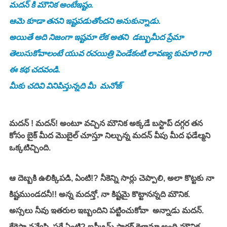
మదన్ కి మౌనిక అంటేఇష్టం.
ఆమె కూడా తనని ఇష్టపడుతోందని అనుకున్నాడు.
అయితే అది నిజంగా ఇష్టమా లేక అతని  డబ్బుమీద ప్రేమా 
తెలుసుకోవాలంటే యువ రచయిత్రి పెండేకంటి లావణ్య కుమారి గారి 
ఈ కథ చదవండి.
మీకు చదివి వినిపిస్తున్నది మీ  మనోజ్ 
మదన్ ! మదన్! అంటూ వచ్చిన మౌనిక అక్కడే బస్టాప్ దగ్గర తన 
కోసం బైక్ మీద మొబైల్ చూస్తూ నిల్చున్న మదన్ వీపు మీద ఫడేల్మని 
ఒక్కటిచ్చింది. 
ఆ దెబ్బకి ఉలిక్కిపడి, ఏంటి!? నీకెన్ని సార్లు చెప్పాలి, అలా కొట్టకు నా 
కిష్టముండదనీ!! అన్న మదన్తో, నా కిష్టమై కొట్టానన్నది మౌనిక. 
అస్సలు నీవు ఇతరుల ఇబ్బందిని పట్టించుకోవా  అన్నాడు మదన్.
కేర్లెస్గా నవ్వేసి, సరే ఏంటి? ఐస్క్రీమ్ పార్లర్ కెళ్దామా అంది మౌనిక. 