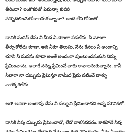
తీరిందా? ఇంకొకరితో ఏమన్నా కుదిరి 
నన్నొదిలించుకోవాలనుకున్నావా? అంది లేని కోపంతో. 
దానికి మదన్ నేను నీ మీద ఏ మోజూ పడలేదు, ఏ మోజూ 
తీర్చుకోలేదు కూడా. అది నీకూ తెలుసు. నేను కేవలం నీ అందాన్ని 
చూసి నీ మనసు కూడా అంతే అందంగా వుంటుందనుకుని నిన్ను 
ప్రేమించాను. అలాగే నన్ను ప్రేమించే వారు కావాలనుకున్నాను. కానీ 
నీలాగా నా డబ్బును ప్రేమిస్తూ నామీద ప్రేమ నటించే వాళ్ళు 
నాకక్కరలేదు. 
అరె! అదెలా అంటావు నేను నీ డబ్బుని ప్రేమించానని అన్న మౌనికతో. 
దానికి నీవు డబ్బును ప్రేమించావో, లేదో నాకనవసరం. కాకపోతే నీవు 
నన్ను ప్రేమించటం లేదన్నది నేను బల్ల గుద్ది చెప్పగలను. నీవు ఏనాడూ 