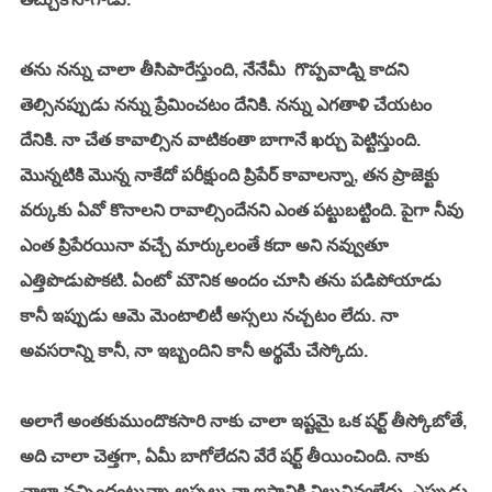
తను నన్ను చాలా తీసిపారేస్తుంది, నేనేమీ  గొప్పవాడ్ని కాదని 
తెల్సినప్పుడు నన్ను ప్రేమించటం దేనికి. నన్ను ఎగతాళి చేయటం 
దేనికి. నా చేత కావాల్సిన వాటికంతా బాగానే ఖర్చు పెట్టిస్తుంది. 
మొన్నటికి మొన్న నాకేదో పరీక్షుంది ప్రిపేర్ కావాలన్నా, తన ప్రాజెక్టు 
వర్కుకు ఏవో కొనాలని రావాల్సిందేనని ఎంత పట్టుబట్టింది. పైగా నీవు 
ఎంత ప్రిపేరయినా వచ్చే మార్కులంతే కదా అని నవ్వుతూ 
ఎత్తిపొడుపొకటి. ఏంటో మౌనిక అందం చూసి తను పడిపోయాడు 
కానీ ఇప్పుడు ఆమె మెంటాలిటీ అస్సలు నచ్చటం లేదు. నా 
అవసరాన్ని కానీ, నా ఇబ్బందిని కానీ అర్థమే చేస్కోదు. 
అలాగే అంతకుముందొకసారి నాకు చాలా ఇష్టమై ఒక షర్ట్ తీస్కోబోతే, 
అది చాలా చెత్తగా, ఏమీ బాగోలేదని వేరే షర్ట్ తీయించింది. నాకు 
చాలా నచ్చిందంటున్నా అస్సలు నా ఇష్టానికి విలువివ్వలేదు. ఎప్పుడు 