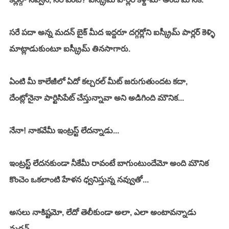
సరే పదా అన్న మదన్ బైక్ మీద ఇద్దరూ దగ్గర్లోని ఐస్క్రీమ్ పార్లర్ కెళ్ళి 
మాట్లాడుకుంటూ ఐస్క్రీమ్ తినసాగారు.
ఏంటి మీ కాలేజీలో ఏదో కల్చరల్ మీట్ జరుగుతుందట కదా, 
దేంట్లోనైనా పార్టిసిపేట్ చేస్తున్నావా అని అడిగింది మౌనిక... 
నేనా! నాకవేమీ ఇంట్రస్ట్ లేదన్నాడు... 
ఇంట్రస్ట్ లేదనకుండా నీకేమీ రావంటే బాగుంటుందేమో అంది మౌనిక 
కొంచెం ఒకలాంటి హేళన ధ్వనిస్తున్న నవ్వుతో... 
అసలు నాకిష్టమో, లేదో తెలీకుండా అలా, ఎలా అంటావన్నాడు 
మదన్... 