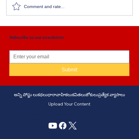
Comment and rate...
Subscribe to our newsletter
Submit
అన్ని పోస్టు లు
కథలు
ధారావాహికలు
కవితలు
జోకులు
ప్రత్యేక వ్యాసాలు
Upload Your Content
PHONE: +91 6309958851 - EMAIL:
story@manatelugukathalu.com