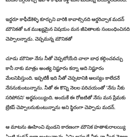
ఇద్దరూ కాఫీడేకెళ్ళి కూర్చుని వారికి కావాల్సినది ఆర్డరిచ్చాక మదన్ 
మౌనికతో ఒక ముఖ్యమైన విషయం మన జీవితాలకు సంబంధించినది 
చెప్పాలన్నాడు. చెప్పమన్న మౌనికతో 
చూడు మౌనికా నేను నీతో చెప్పబోయేది చాలా బాధ కల్గించవచ్చు 
కానీ నాకు మాత్రం అంత్య నిష్టూరం కన్నా ఆది నిష్టూరం 
మేలనిపిస్తుంది. ఇప్పటికీ ఇది నీతో చెప్పటానికి ఆలస్యం కాలేదనే 
నేననుకుంటున్నాను. నీతో ఈ కొన్ని నెలల పరిచయంతో 'నేను నీకు 
సరిపోనని' అర్థమయ్యింది. అందుకే ఈ రోజటితో నేను మన ప్రేమకు 
బ్రేకప్ చెప్పాలనుకుంటున్నాను అని స్థిరంగా చెప్పాడు మదన్. 
ఆ మాటను ఊహించి వుండని కారణంగా మౌనిక హతాశురాలయ్యి 
ఏంటి మదన్ ఇలా అంటున్నావు, ఏమి అప్పుడే నీకు నా మీద మోజు 