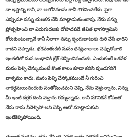
నా ఇష్టాన్ని కానీ, నా ఆలోచనలను కానీ గౌరవించలేదు. పైగా 
ఎప్పుడూ నన్ను చులకన చేసి మాట్లాడుతుంటావు. నేను నన్ను 
ప్రోత్సహించి నా ఎదుగుదలకు దోహదపడే జీవిత భాగస్వామిని 
కోరుకుంటున్నానే కానీ నీలాగా నన్ను కృంగుబాటుకు గురి చేసే వారిని 
కాదని చెప్పాడు. భగవంతుడికి మనం ధన్యవాదాలు చెప్పుకోవాలి 
ఇంతటితో మన బంధానికి బ్రేక్ చెప్పించినందుకు. ఎందుకంటే ఒకవేళ 
మనం పెళ్ళి చేస్కునుంటే కొంత కాలం కూడా కలిసి వుండగలిగే 
వాళ్ళము కాదు. మనం పెళ్ళి చేస్కోకముందే నీ గురించి 
నాకర్థమయినందుకు సంతోషించమని చెప్పి, నేను వెళ్తున్నాను, నిన్ను 
మీ ఇంటి దగ్గర దింపి వెళ్తాను రమ్మన్నాడు. కానీ మౌనికనే కోపంతో 
నేను రాను నీవెళ్ళిపో అని చెప్పి ఆటో మాట్లాడుకుని 
ఇంటికెళ్ళిపోయింది. 
తర్వాత మదన్కు తను చేసింది ఎనబై శాతం సరైనదే అనిపించినా 