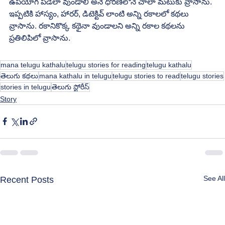
ఉపయోగ పడేలా వుండాలి అనే ధోరణిలోనే చాలా మటుకు వ్రాసాను. 
ఇప్పటికి హాస్యం, హారర్, డిటెక్టివ్ లాంటి అన్ని రకాలలో కథలు 
వ్రాసాను. రకానికొక్క కథైనా వుండాలని అన్ని రకాల కథలను 
ప్రతిలిపిలో వ్రాసాను. 
mana telugu kathalu
telugu stories for reading
telugu kathalu
తెలుగు కథలు
mana kathalu in telugu
telugu stories to read
telugu stories
stories in telugu
తెలుగు స్టోరీస్
Story
See All
Recent Posts