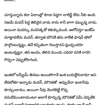
చూస్తున్నాను కదా ఏదాంట్లో కూడా పెద్దగా నాలెడ్జ్ లేదు నీకు అంది. 
నిజమే మదన్ పెద్ద తెలివైన వాడు కాదు కానీ బాగా డబ్బున్న వాడు. 
అయినా మదన్కు మనసెక్కడో కళుక్కుమంది. ఆలోచిస్తూ ఇంకేమీ 
మాట్లాడలేదు మదన్. తర్వాత మౌనికే తను కాలేజీ ఫాషన్ షోలో 
పాల్గొంటున్నట్టు, తనే కచ్చితంగా గెలుస్తానని ఫ్రెండ్సందరూ 
అంటున్నట్టూ, తన అందం, తెలివి ముందు ఎవరూ పనికి రారని 
గొప్పగా చెప్పుకోసాగింది. 
ఇంతలో ఐస్క్రీమ్ తినటం అయిపోగానే ఇంక బయల్దేరుదామా అని 
లేవబోతూ అన్నాడు మదన్, మౌనికతో. అప్పుడేనా ఇంకాసేపు 
కూర్చుందాము, అయినా నీవు వెలగబెట్టే గొప్ప 
పనులేముంటాయంటూ అలాగే కూర్చున్న మౌనికతో ఏమీ చెప్పలేక 
మదన్ అలాగే మాట్లాడకుండా కూర్చున్నాడు. కూర్చున్నాడే కానీ 