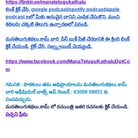
https://linktr.ee/manatelugukathalu
లింక్ క్లిక్ చేసి, google podcast/spotify podcast/apple 
podcast లలో మీకు అనువైన దానిని ఎంపిక చేసుకొని  మంచి 
కథలను చక్కటి తెలుగు ఉచ్చారణలో వినండి.
మనతెలుగుకథలు.కామ్ వారి  ఫేస్ బుక్ పేజీ చేరడానికి ఈ క్రింది లింక్ 
క్లిక్ చేయండి. లైక్ చేసి, సబ్స్క్రయిబ్ చెయ్యండి.
https://www.facebook.com/ManaTeluguKathaluDotCo
m
గమనిక : పాఠకులు తమ అభిప్రాయాలను మనతెలుగుకథలు.కామ్ 
వారి అఫీషియల్ వాట్స్ అప్ నెంబర్ : 63099 58851 కు 
పంపవచ్చును.
మనతెలుగుకథలు.కామ్ లో రచయిత్రి ఇతర రచనలకు క్లిక్ చేయండి.
పచ్చని ప్రేమ