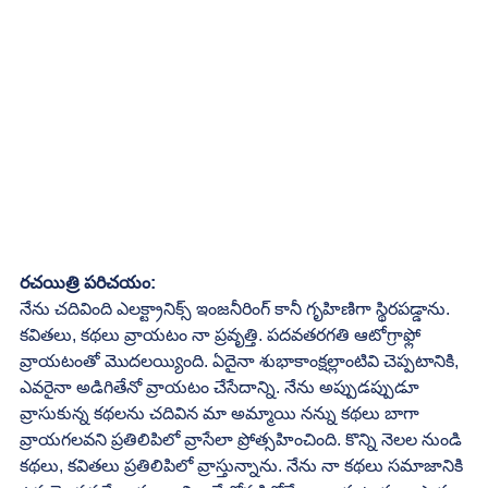
రచయిత్రి పరిచయం:
నేను చదివింది ఎలక్ట్రానిక్స్ ఇంజనీరింగ్ కానీ గృహిణిగా స్థిరపడ్డాను. 
కవితలు, కథలు వ్రాయటం నా ప్రవృత్తి. పదవతరగతి ఆటోగ్రాఫ్లో 
వ్రాయటంతో మొదలయ్యింది. ఏదైనా శుభాకాంక్షల్లాంటివి చెప్పటానికి, 
ఎవరైనా అడిగితేనో వ్రాయటం చేసేదాన్ని. నేను అప్పుడప్పుడూ 
వ్రాసుకున్న కథలను చదివిన మా అమ్మాయి నన్ను కథలు బాగా 
వ్రాయగలవని ప్రతిలిపిలో వ్రాసేలా ప్రోత్సహించింది. కొన్ని నెలల నుండి 
కథలు, కవితలు ప్రతిలిపిలో వ్రాస్తున్నాను. నేను నా కథలు సమాజానికి 