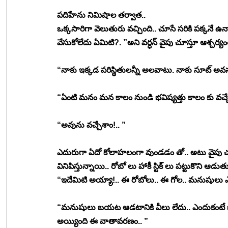
పదిహేను నిమిషాల తర్వాత.. 
ఒక్కసారిగా వెలుతురు వచ్చింది.. చూసే సరికి పక్కనే ఉన
వేసుకోలేదు ఏమిటి?. ”అని వర్ధన్ వైపు చూస్తూ ఆశ్చర్యం
“నాకు ఇక్కడ పరిస్థితులన్నీ అలవాటు. నాకు సూట్ అవసరం
“ఏంటి మనం మన కాలం నుండి భవిష్యత్తు కాలం కు వచ్చ
“అవును వచ్చేశాం!.. ”
ఎదురుగా ఏదో కోలాహలంగా వుండడం తో.. అటు వైపు చూసా
వినిపిస్తున్నాయి.. రోబో లు హాకీ స్టిక్ లు పట్టుకొని ఆడుత
“ఇదేమిటి అయ్యా!.. ఈ రోబోలు.. ఈ గోల.. మనుషులు ఎవ
“మనుషులు బయట ఆడటానికి వీలు లేదు.. ఎందుకంటే బయ
అయ్యింది ఈ వాతావరణం.. ”