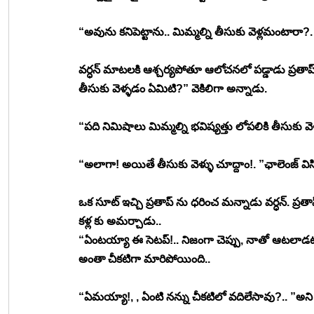
“అవును కనిపెట్టాను.. మిమ్మల్ని తీసుకు వెళ్లమంటారా?
వర్ధన్ మాటలకి ఆశ్చర్యపోతూ ఆలోచనలో పడ్డాడు ప్రతాప్
తీసుకు వెళ్ళడం ఏమిటి?” వెకిలిగా అన్నాడు. 
“పది నిమిషాలు మిమ్మల్ని భవిష్యత్తు లోపలికి తీసుకు వ
“అలాగా! అయితే తీసుకు వెళ్ళు చూద్దాం!. ”ఛాలెంజ్ విసి
ఒక సూట్ ఇచ్చి ప్రతాప్ ను ధరించ మన్నాడు వర్ధన్. ప్
కళ్ల కు అమర్చాడు.. 
“ఏంటయ్యా ఈ సెటప్!.. నిజంగా చెప్పు, నాతో ఆటలాడటం
అంతా చీకటిగా మారిపోయింది.. 
“ఏమయ్యా!, , ఏంటి నన్ను చీకటిలో వదిలేసావు?.. ”అని అ