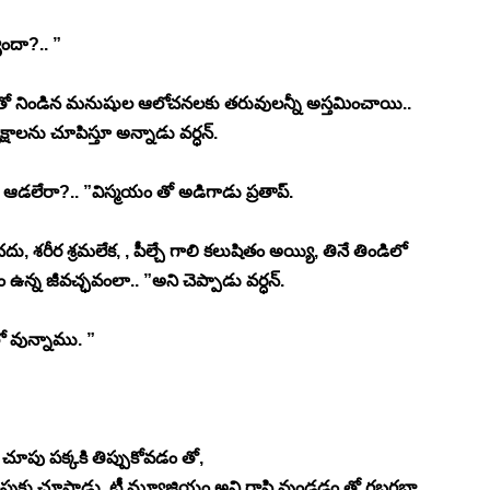
ందా?.. ”
ం తో నిండిన మనుషుల ఆలోచనలకు తరువులన్నీ అస్తమించాయి.. 
్షాలను చూపిస్తూ అన్నాడు వర్ధన్. 
లేరా?.. ”విస్మయం తో అడిగాడు ప్రతాప్. 
శరీర శ్రమలేక, , పీల్చే గాలి కలుషితం అయ్యి, తినే తిండిలో 
న్న జీవచ్ఛవంలా.. ”అని చెప్పాడు వర్ధన్. 
 వున్నాము. ”
చూపు పక్కకి తిప్పుకోవడం తో, 
వైపుకు చూసాడు. ట్రీ మ్యూజియం అని రాసి వుండడం తో గబగబా 