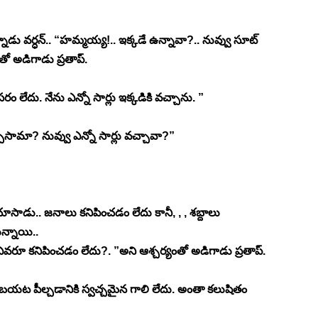
్నాడు వర్ధన్.. “హమ్మయ్య!.. ఇక్కడే ఉన్నావా?.. నువ్వు సూట్ 
తో అడిగాడు ప్రతాప్. 
 లేదు. నేను ఎన్నో సార్లు ఇక్కడికి వచ్చాను. ”
ేసామా? నువ్వు ఎన్నో సార్లు వచ్చావా?”
డు.. జనాలు కనిపించడం లేదు కానీ, , , శబ్దాలు 
ున్నాయి.. 
రూ కనిపించడం లేదు?. ”అని ఆశ్చర్యంతో అడిగాడు ప్రతాప్. 
ట పీల్చడానికి స్వచ్చమైన గాలి లేదు. అంతా కలుషితం 