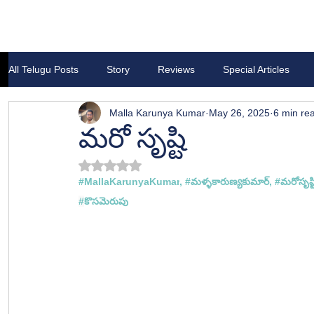
All Telugu Posts
Story
Reviews
Special Articles
Malla Karunya Kumar
May 26, 2025
6 min re
మరో సృష్టి
Rated NaN out of 5 stars.
#
MallaKarunyaKumar
, 
#మళ
్ళకారుణ్యకుమార్, #
మరోసృష్ట
#
కొసమెరుపు