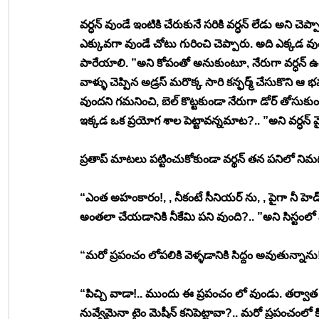
వర్ధన్ వుండే ఇంటికి చేరుకునే సరికి వర్ధన్ లేడు అని చ
ఎక్కువగా వుండే చోటు గురించి చెప్పారు. అది ఎక్కడ వు
పారేయాలి. ”అని కోపంతో అనుకుంటూ, నేరుగా వర్ధన్ ఉంట
వాళ్ళు చెప్పిన అడ్రస్ మరొక్క సారి కన్ఫర్మ్ చేసుకొని ఆ భ
వుందని గమనించి, బెల్ కొట్టకుండా నేరుగా డోర్ తోసుకు
ఇక్కడ ఒక ప్రయోగ శాల పెట్టావన్నమాట?.. ”అని వర్ధన్ వ
ప్రతాప్ మాటలు పట్టించుకోకుండా వర్థన్ తన పనిలో నిమగ
“ఎంత అహంకారం!, , నీకంటే సీనియర్ ను, , పైగా నీ హెడ్ 
అంతలా చేయడానికి నీకేమి పని వుంది?.. ”అని సిస్టంలో ఏదో క
“మరో ప్రపంచం లోపలికి వెళ్ళడానికి సిద్దం అవుతున్నాన
“పిచ్చి వాడా!.. ముందు ఈ ప్రపంచం లో వుండు. తర్వాత
నువ్వేమైనా టైం మెషీన్ కనిపెట్టావా?.. మరో ప్రపంచంలో కి