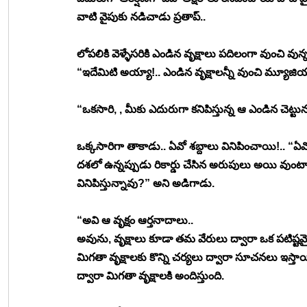
వాటి వైపుకు నడిచాడు ప్రతాప్.. 
లోపలికి వెళ్ళేసరికి ఎండిన వృక్షాలు పదిలంగా వుంచి వ
“ఇదేమిటి అయ్యా!.. ఎండిన వృక్షాలన్నీ వుంచి మ్యూజి
“ఒకసారి, , మీకు ఎదురుగా కనిపిస్తున్న ఆ ఎండిన చెట్టును
ఒక్కసారిగా తాకాడు.. ఏవో శబ్దాలు వినిపించాయి!.. “ఏ
దశలో ఉన్నప్పుడు రికార్డు చేసిన అరుపులు అయి వుంట
వినిపిస్తున్నావు?” అని అడిగాడు. 
“అవి ఆ వృక్షం ఆర్తనాదాలు.. 
అవును, వృక్షాలు కూడా తమ వేరులు ద్వారా ఒక పటిష్టమ
మిగతా వృక్షాలకు కొన్ని చర్యలు ద్వారా సూచనలు ఇస్తాయి.
ద్వారా మిగతా వృక్షాలకి అందిస్తుంది. 