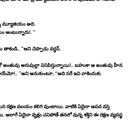
ున్న మ్యూజియం అది. 
యం అంటున్నారు!. ”
 తాకండి.. ”అని చెప్పాడు వర్ధన్. 
వో జంతువు అరుపుల్లా వినిపిస్తున్నాయి!.. బహుశా ఆ జంతువు హీన 
ాయేమో!.. ”అని అనుకుంటూ, “అది సరే ఇవి నాకెందుకు 
ైన రక్షణ వలయం కలిగి వుంటాయి. వాటికి ఏదైనా ఆపద వస్తె 
 అలాగే ఏదైనా వృక్షం చనిపోతే తనలో వున్న శక్తిని ఈ రక్షణ వ్యవస్థ 