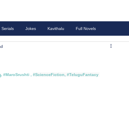
Serials
Jokes
Kavithalu
Full Novels
ad
ి
, #
MaroSrushti 
, 
#ScienceFiction
, 
#TeluguFantacy