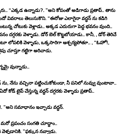
ెప్పారు.. “ఎక్కడ ఉన్నాడు?. ”అని కోపంతో అడిగాడు ప్రతాప్.. తాను 
ందో వివరాలు తెలుసుకొని. “ఈరోజు ఎలాగైనా వర్ధన్ ను కడిగి 
ున్న చోటుకు వెళ్లాడు.. అక్కడ ఎదురుగా పెద్ద భవనం వుంది.. 
వనం దగ్గరకు వెళ్ళాడు. డోర్ బెల్ కొట్టబోయాడు.. కానీ, , డోర్ తెరిచే 
ంటూ లోపలికి వెళ్ళాడు, ఒక్కసారిగా ఆశ్చర్యపోతూ.. , “ఓహో!, 
ైపు చూస్తూ గట్టిగా అరిచాడు. 
్నమై వున్నాడు..
ను, నేను వచ్చినా పట్టించుకోకుండా, నీ పనిలో నువ్వు వుంటావా.. 
ోడ్ టైప్ చేస్తున్న వర్ధన్ దగ్గరకు వెళ్ళాడు ప్రతాప్.. 
ు!. ”అని సమాధానం ఇచ్చాడు వర్ధన్. 
 మరో ప్రపంచం సంగతి చూద్దాం.. 
 వెళ్ళడానికి. ”ఫక్కున నవ్వాడు. 