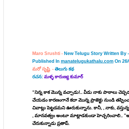
Maro Srushti - 
New Telugu Story Written By
-
Published In 
manatelugukathalu.com
 On 26
మరో సృష్టి
 -
తెలుగు కథ
రచన: 
మళ్ళ కారుణ్య కుమార్
“నిన్న కాక మొన్న వచ్చాడు!.. వీడు నాకు పాఠాలు చెప
చేయడం కారణంగానే కదా మొన్న ప్రాజెక్టు నుండి తప్పిం
చివాట్లు పెట్టడమని ఊరుకున్నాను. కానీ, , నాకు, వస్తున్
, మానవత్వం అంటూ మాట్లాడకుండా హెచ్చరించాలి.. ”అని
చేరుకున్నాడు ప్రతాప్. 