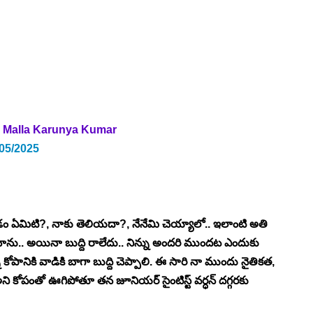
Malla Karunya Kumar
/05/2025
్పడం ఏమిటి?, నాకు తెలియదా?, నేనేమి చెయ్యాలో.. ఇలాంటి అతి 
చాను.. అయినా బుద్ది రాలేదు.. నిన్ను అందరి ముందట ఎందుకు 
న కోపానికి వాడికి బాగా బుద్ది చెప్పాలి. ఈ సారి నా ముందు నైతికత, 
 కోపంతో ఊగిపోతూ తన జూనియర్ సైంటిస్ట్ వర్ధన్ దగ్గరకు 