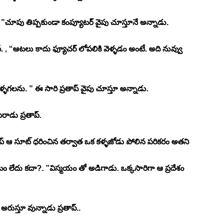
. ”చూపు తిప్పకుండా కంప్యూటర్ వైపు చూస్తూనే అన్నాడు. 
. , “ఆటలు కాదు ఫ్యూచర్ లోపలికి వెళ్ళడం అంటే. అది నువ్వు 
ెళ్ళగలను. ” ఈ సారి ప్రతాప్ వైపు చూస్తూ అన్నాడు. 
రాడు ప్రతాప్. 
రతాప్ ఆ సూట్ ధరించిన తర్వాత ఒక కళ్ళజోడు పోలిన పరికరం అతని 
 లేదు కదా?. ”విస్మయం తో అడిగాడు. ఒక్కసారిగా ఆ ప్రదేశం 
రుస్తూ వున్నాడు ప్రతాప్.. 