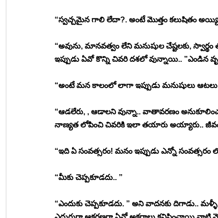
“స్వచ్చమైన గాలి లేదా?. అంటే మొత్తం కలుషితం అయ్యి
“అవును, మానవత్వం లేని మనుషుల చేష్టలకు, స్వార్థ
ఇప్పుడు ఏవో కొన్ని చివరి దశలో వున్నాయి.. ”ఎండిన వృక
“అంటే మన కాలంలో లాగా ఇప్పుడు మనుషులు ఆటలు ఆడ
“ఆడలేరు, , ఆడాలని వున్నా.. వాతావరణం అనుకూలించదు, 
నాణ్యత లోపించి చివరికి ఇలా తయారు అయ్యారు.. జీవం ఉ
“ఇది ఏ సంవత్సరం! మనం ఇప్పుడు ఎన్నో సంవత్సరం లో
“మీకు చెప్పకూడదు.. ”
“ఎందుకు చెప్పకూడదు. ” అని వాదనకు దిగాడు.. మళ్ళీ 
ఎదురుగా ఆకర్షణగా ఏవో అక్షరాలు కనిపించాయి వాటి 