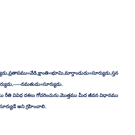
,ప్రతాపము=వేడి,క్షాంతి=భూమి,మార్తాండుడు=సూర్యుడు,స్తన
ర్యుడు,-----నమతుడు=సూర్యుడు.
 రీతి వివిధ దశలు గోచరించును.మొత్తము మీద జీవన విధానము 
ర్యుడే అని గ్రహించాలి.