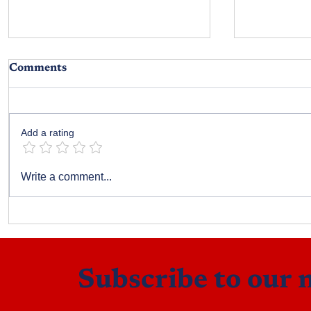
Comments
అల్లుకున్న బంధాలు
Add a rating
ఉచితాలు -
Write a comment...
Subscribe to our 