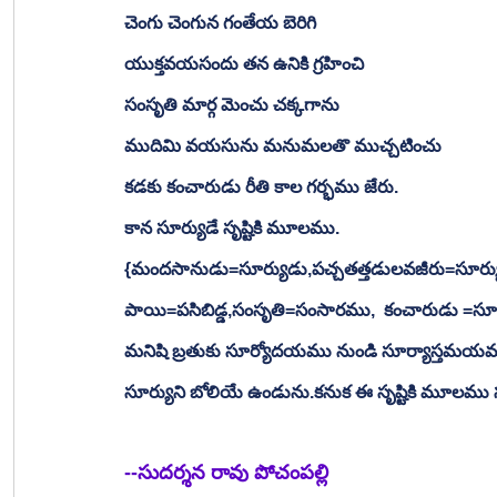
చెంగు చెంగున గంతేయ బెరిగి
యుక్తవయసందు తన ఉనికి గ్రహించి
సంసృతి మార్గ మెంచు చక్కగాను
ముదిమి వయసును మనుమలతొ ముచ్చటించు
కడకు కంచారుడు రీతి కాల గర్భము జేరు.
కాన సూర్యుడే సృష్టికి మూలము.
{మందసానుడు=సూర్యుడు,పచ్చతత్తడులవజీరు=సూర్యుడు
పాయి=పసిబిడ్డ,సంసృతి=సంసారము,  కంచారుడు =సూ
మనిషి బ్రతుకు సూర్యోదయము నుండి సూర్యాస్తమయము
సూర్యుని బోలియే ఉండును.కనుక ఈ సృష్టికి మూలము సూ
--సుదర్శన రావు పోచంపల్లి