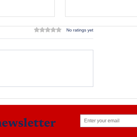
Rated 0 out of 5 stars.
No ratings yet
పాత గుడ్డలు
 అనుభవాలు
newsletter