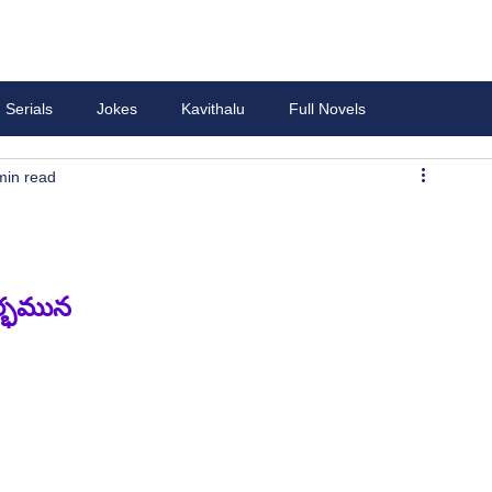
Serials
Jokes
Kavithalu
Full Novels
min read
ర్భమున 