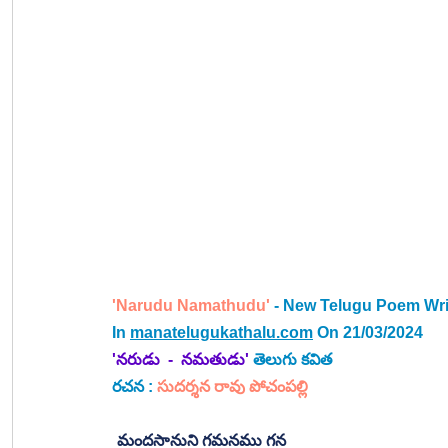
'Narudu Namathudu'
 - New Telugu Poem Wri
In 
manatelugukathalu.com
 On 21/03/2024
'నరుడు  -  నమతుడు' 
తెలుగు కవిత
రచన : 
సుదర్శన రావు పోచంపల్లి
మందసానుని గమనము గన