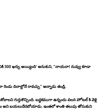
 
యనికి 300 ఖర్చు అయ్యింది’ అనుకుని, “నాయనా! నువ్వు కూడా 
 రెండు దినాల్లోనే రావచ్చు” అన్నాడు తండ్రి. 
కోవాలని గుర్తుకొచ్చింది. బద్ధకముగా ఉన్నందు వలన హోటల్ కి వెళ్లి 
్ చేద్దాం అని బయలుదేరబోయాడు. ఇంతలో శాంతి తలుపు తోసుకుని 