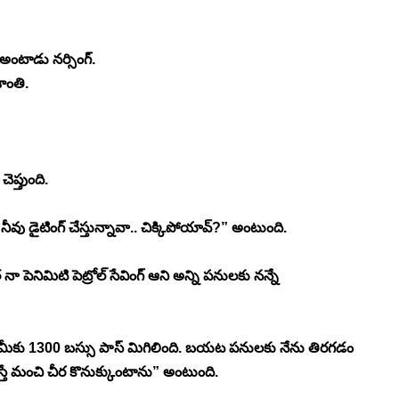
 అంటాడు నర్సింగ్. 
శాంతి. 
ెప్తుంది. 
వు డైటింగ్ చేస్తున్నావా.. చిక్కిపోయావ్?” అంటుంది. 
 పెనిమిటి పెట్రోల్ సేవింగ్ ఆని అన్ని పనులకు నన్నే 
ల్ల మీకు 1300 బస్సు పాస్ మిగిలింది. బయట పనులకు నేను తిరగడం 
్తే మంచి చీర కొనుక్కుంటాను” అంటుంది. 