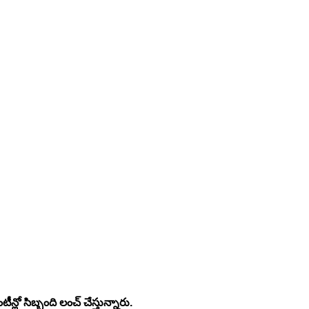
్లో సిబ్బంది లంచ్ చేస్తున్నారు. 