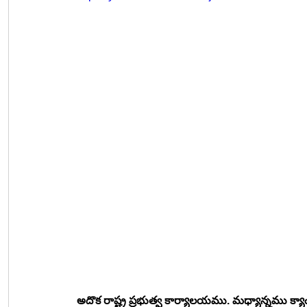
అదొక రాష్ట్ర ప్రభుత్వ కార్యాలయము. మధ్యాన్నము క్యాంటీన