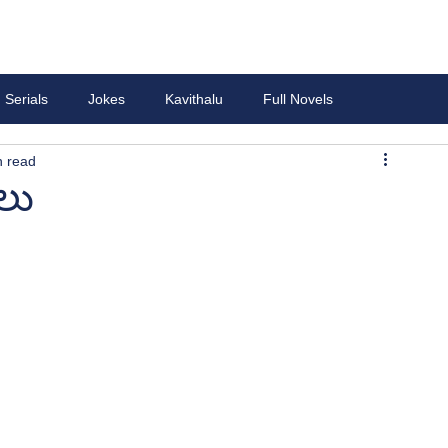
Serials
Jokes
Kavithalu
Full Novels
n read
లు