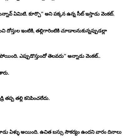
న్నావ్ ఏమిటి. కూర్చొ” అని పక్కన ఉన్న సీట్ ఇస్తాడు వెంకట్. 
ి దోస్తుల ఇంటికి, తల్లిగారింటికి చూడాలనుకున్నప్పుడల్లా 
పేట పోయింది. ఎప్పుడొస్తుందో తెలవదు” అన్నాడు వెంకట్.. 
ారు. 
్రి తప్ప తల్లి కనిపించలేదు. 
ూడు ఏళ్ళు అయింది. ఉచిత బస్సు సౌకర్యం ఉందని వారం దినాలు 