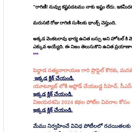
“రాగిణీ! నువ్వు కష్టపడటము నాకు ఇష్టం లేదు. ఇకమీదట 
మరుసటి రోజు రాగిణి సుశీలకు థాంక్స్ చెప్తుంది. 
అక్కడ వెంకటరావు భార్య ఉచిత బస్సు అని హోటల్ కి వెళ్లి ట
ఎక్కువ అయ్యేది. ఈ నిజం తెలుసుకొని ఉచిత ప్రయాణాలు
***
పెద్దాడ సత్యనారాయణ గారి ప్రొఫైల్ కొరకు, మ
 ఇక్కడ క్లిక్ చేయండి.
యూట్యూబ్ లోకి అప్లోడ్ చేయబడ్డ సిహెచ్. సీఎస్. 
ఇక్కడ క్లిక్ చేయండి.
విజయదశమి 2024 కథల పోటీల వివరాల కోసం
ఇక్కడ క్లిక్ చేయండి.
మేము నిర్వహించే వివిధ పోటీలలో రచయితల