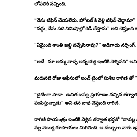
లోపలికి వచ్చింది. 
“నేను టిఫిన్ చేయలేదు. హోటల్ కి వెళ్లి టిఫిన్ చేద్దామా”
“వద్దు, నేను పది నిమిషాల్లో రెడీ చేస్తాను” అని చెప్తుంది 
“ఏమైంది శాంతి జల్ది వచ్చేసినావు?” అడిగాడు నర్సింగ్. 
“అదే.. మా అమ్మ వాళ్ళ అన్నయ్య ఇంటికి వెళ్ళినది” అని చ
మరుసటి రోజు ఆఫీసులో లంచ్ టైంలో సుశీల రాగిణి తో “నీ
“డైటింగా పాడా.. ఉచిత బస్సు ప్రయాణం వచ్చిన తర్వాత నా
పంపిస్తున్నాడు” అని తన బాధ చెప్తుంది రాగిణి. 
రాగిణి సాయంత్రం ఇంటికి వెళ్లిన తర్వాత భర్తతో “నావ
వల్ల వెయ్యి రూపాయలు మిగిలింది. ఆ డబ్బులు నాకు ఇస