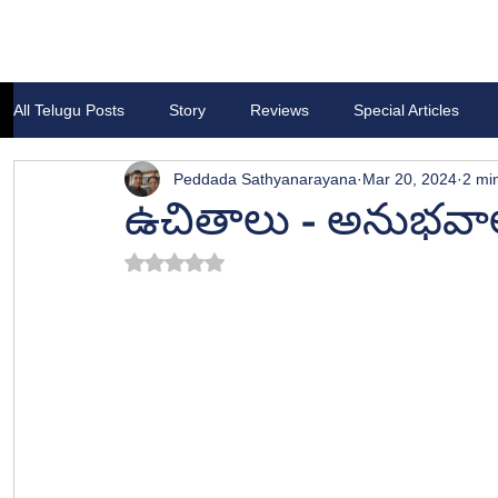
All Telugu Posts
Story
Reviews
Special Articles
Peddada Sathyanarayana
Mar 20, 2024
2 mi
ఉచితాలు - అనుభవా
Rated NaN out of 5 stars.