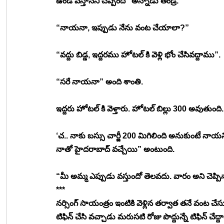
ఉండి వస్తానని చెప్పింది” అన్నాడు తండ్రి. 
“నాయనా, ఇప్పుడు నేను వంట చేయాలా?”
“వద్దు బిడ్డ, ఇద్దరము హోటల్ కి వెళ్లి భోం చేసివద్దాము”. 
“సరే నాయనా” అంది శాంతి. 
ఇద్దరు హోటల్ కి వెళ్తారు. హోటల్ బిల్లు 300 అవుతుంది.
‘చ.. నాకు బస్సు చార్జీ 200 మిగిలింది అనుకుంటే నా
నాతో హైదరాబాద్ వచ్చేయి” అంటుంది. 
“మీ అమ్మ ఎప్పుడు వస్తుందో తెలవదు. వారం అని చెప్పినా
***
నర్సింగ్ సాయంత్రం ఇంటికి వెళ్లిన తర్వాత తనే వంట చేసు
టిఫిన్ చేసి వచ్చాడు మరుసటి రోజు పొద్దున్నే టిఫిన