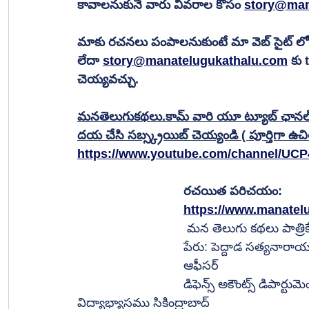
కావాలనుకునే వారు వివరాల కోసం 
story@man
మాకు రచనలు పంపాలనుకుంటే మా వెబ్ సైట్ లో ఉ
లేదా 
story@manatelugukathalu.com
 కు
చెయ్యవచ్చు. 
మనతెలుగుకథలు.కామ్ వారి యూ ట్యూబ్ ఛానల్ ను 
దయ చేసి సబ్స్క్రయిబ్ చెయ్యండి ( పూర్తిగా ఉచి
https://www.youtube.com/channel/UC
రచయిత పరిచయం:
https://www.manatel
మన తెలుగు కథలు పాత్రి
పేరు: పెద్దాడ సత్యనారాయణ
ఆఫీసర్                            
డిఫెన్స్ అకౌంట్స్ డిపార్టుమె
విద్యాభ్యాసము సికింద్రాబాద్                                 