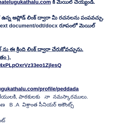
atelugukathalu.com
 కి మెయిల్ చెయ్యండి.
న్న అప్లోడ్ లింక్ ద్వారా మీ రచనలను పంపవచ్చు.
 text document/odt/docx రూపంలో మెయిల్ 
ఈ క్రింది లింక్ ద్వారా చేరుకోవచ్చును.
తం ).
P4xPLpOxrVz33eo1ZjlesQ
ugukathalu.com/profile/peddada
కేయులకి, పాఠకులకు   నా  నమస్కారములు.
   B .A  విశ్రాంత సీనియర్ అకౌంట్స్ 
                                   
ంట్    
                                   