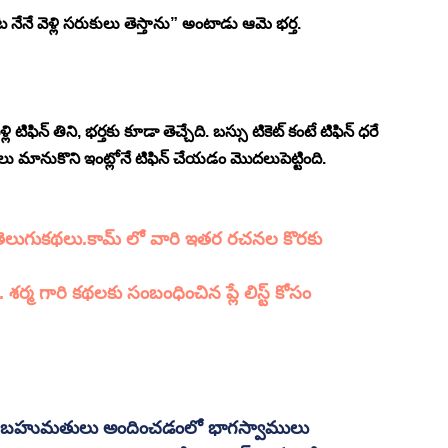
నేనే వెళ్లి సరుకులు తెస్తాను” అంటాడు ఆమె భర్త. 
ిఫిన్ తిని, భర్తకు కూడా తెచ్చేది. బస్సు టికెట్ కంటే టిఫిన్ ధరే 
 మానుకొని ఇంట్లోనే టిఫిన్ చేయడం మొదలుపెట్టింది. 
నతెలుగుకథలు.కామ్ లో వారి ఇతర రచనల కొరకు 
శర్మ గారి కథలకు సంబంధించిన ప్లే లిస్ట్ కోసం 
కు బహుమతులు అందించడంలో భాగస్వాములు 