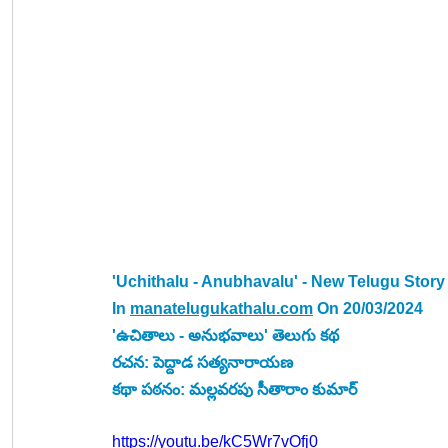
'Uchithalu - Anubhavalu' - New Telugu Stor
In 
manatelugukathalu.com
 On 20/03/2024
'ఉచితాలు - అనుభవాలు' తెలుగు కథ 
రచన: పెద్దాడ సత్యనారాయణ
కథా పఠనం: మల్లవరపు సీతారాం కుమార్
https://youtu.be/kC5Wr7vOfj0