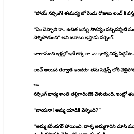
“హాయ్ నర్సింగ్! ఈమధ్య లో రెండు రోజులు లంచ్ కి వస్తు
“ఏం చెప్పాలి రా.. ఉచిత బస్సు సౌకర్యం వచ్చినప్పటి నుంచ
వెళ్ళిపోతుంది” అని జవాబు ఇస్తాడు నర్సింగ్. 
చాలామంది ఇళ్లల్లో ఇదే లెక్క రా. నా భార్య నిన్న సిద్ది
లంచ్ అయిన తర్వాత అందరూ తమ సెక్షన్స్ లోకి వెళ్లిపోత
***
నర్సింగ్ భార్య శాంతి తల్లిగారింటికి వెళుతుంది. ఇంట్లో తండ
“నాయనా! అమ్మ యాడికి వెళ్ళింది?” 
“అమ్మ కరీంనగర్ పోయింది. వాళ్ళ అమ్మగారిని చూసి మ