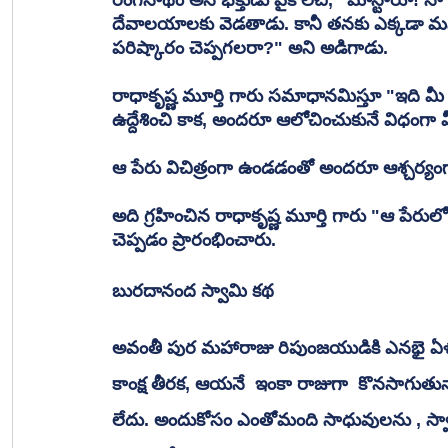
దేవాలయాలకు వెడతాడు. కానీ తనకు ఎక్కడా మ
పరిష్కారం చెప్పగలరా?" అని అడిగాడు.
రాధాకృష్ణ మూర్తి గారు సమాధానమిస్తూ "ఇది మీ 
ఉద్దేశించి కాక, అందరూ ఆలోచించుకునే విధంగా
ఆ పేరు విచిత్రంగా ఉండడంతో అందరూ ఆశ్చర్యంగా
అది గ్రహించిన రాధాకృష్ణ మూర్తి గారు "ఆ పేరుల
చెప్పడం ప్రారంభించారు. 
బురదానంద స్వామి కథ
అవంతీ పుర మహారాజు రిపుంజయుడికి ఎనభై ఏళ్ళ
కాంక్ష తీరక, ఆయనే  ఇంకా రాజుగా  కొనసాగుతు
లేదు. అందుకోసం ఎంతోమంది సాధువులను , స్