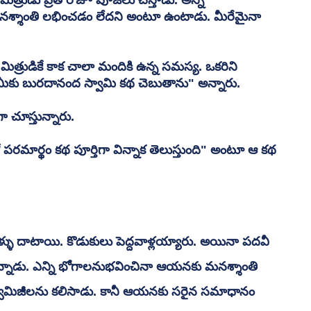
నశ్శాంతి లభించడం లేదని అంటూ ఉంటాడు. మీరేమైనా 
మిత్రుడికే కాక చాలా మందికి ఉన్న సమస్య. ఒకరిని 
 మీకు బురదానంద స్వామి కథ చెబుతాను" అన్నారు.
 చూస్తున్నారు.
ో పరమార్థం కథ పూర్తిగా విన్నాక తెలుస్తుంది" అంటూ ఆ కథ 
ు దాటాయి. కొడుకులు పెద్దవాళ్లయ్యారు. అయినా పదవీ 
న్నాడు. ఎన్ని భోగాలనుభవించినా ఆయనకు మనశ్శాంతి 
వామిజీలను కలిసాడు. కానీ ఆయనకు సరైన సమాధానం 