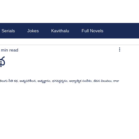
Serials
Jokes
Kavithalu
Full Novels
 min read
థ
ుగు నీతి కథ, ఆత్మపరిశీలన, ఆత్మజ్ఞానం, భగవద్దర్శనం, ఆధ్యాత్మిక సందేశం, జీవన విలువలు, రాజు 