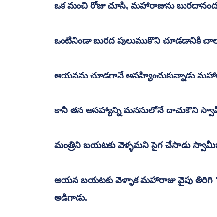
ఒక మంచి రోజు చూసి, మహారాజును బురదానంద స్వ
ఒంటినిండా బురద పులుముకొని చూడడానికి చాలా
ఆయనను చూడగానే అసహ్యించుకున్నాడు మహార
కానీ తన అసహ్యాన్ని మనసులోనే దాచుకొని స్వా
మంత్రిని బయటకు వెళ్ళమని సైగ చేసాడు స్వామీజ
అయన బయటకు వెళ్ళాక మహారాజు వైపు తిరిగి "ద
అడిగాడు.