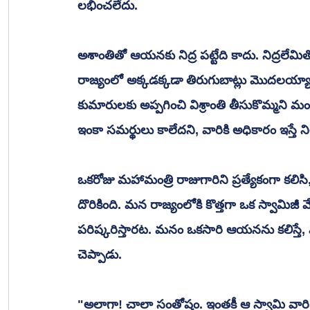
లభించలేదు. 
అశాంతితో ఆయనకు నిద్ర పట్టేది కాదు. నిద్రలేమ
రాజ్యంలో అక్కడక్కడా తిరుగుబాట్లు మొదలయ్యాయి
కుమారులకు అప్పగించి విశ్రాంతి తీసుకొమ్మని 
ఇంకా సమర్థులు కాలేదని, వారికి అధికారం ఇస్త
ఒకరోజు మహామంత్రి రాజుగారిని ప్రత్యేకంగా కలి
దొరికింది. మన రాజ్యంలోకి కొత్తగా ఒక స్వామిజ
పరిష్కరిస్తారట. మనం ఒకసారి ఆయనను కలిస్తే,
చెప్పాడు.
"అలాగా! చాలా సంతోషం. ఇంతకీ ఆ స్వామి వారి