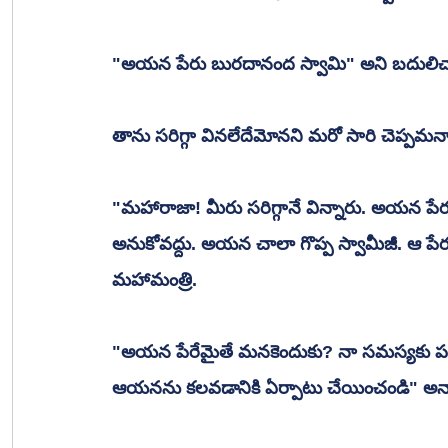
"అయన పేరు బురదానంద స్వామి" అని బదులిచ్
తాను సరిగ్గా వినలేదేమోనని మరో సారి చెప్పమ
"మహారాజా! మీరు సరిగ్గానే విన్నారు. అయన పేర
అనుకోవద్దు. అయన చాలా గొప్ప స్వామీజీ. ఆ పే
మహామంత్రి.
"అయన పేరేమైతే మనకెందుకు? నా సమస్యకు పర
ఆయనను కలవడానికి ఏర్పాటు చేయించండి" అన