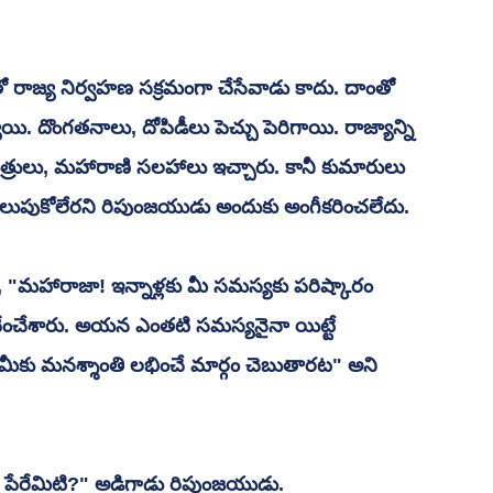
ితో రాజ్య నిర్వహణ సక్రమంగా చేసేవాడు కాదు. దాంతో 
. దొంగతనాలు, దోపిడీలు పెచ్చు పెరిగాయి. రాజ్యాన్ని 
మంత్రులు, మహారాణి సలహాలు ఇచ్చారు. కానీ కుమారులు 
ే నిలుపుకోలేరని రిపుంజయుడు అందుకు అంగీకరించలేదు.
సి, "మహారాజా! ఇన్నాళ్లకు మీ సమస్యకు పరిష్కారం 
ీ వేంచేశారు. అయన ఎంతటి సమస్యనైనా యిట్టే 
 మీకు మనశ్శాంతి లభించే మార్గం చెబుతారట" అని 
 పేరేమిటి?" అడిగాడు రిపుంజయుడు.