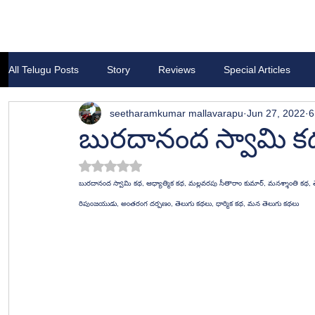
All Telugu Posts
Story
Reviews
Special Articles
seetharamkumar mallavarapu
Jun 27, 2022
6
బురదానంద స్వామి క
Rated NaN out of 5 stars.
బురదానంద స్వామి కథ, ఆధ్యాత్మిక కథ, మల్లవరపు సీతారాం కుమార్, మనశ్శాంతి కథ, తెల
రిపుంజయుడు, అంతరంగ దర్పణం, తెలుగు కథలు, ధార్మిక కథ, మన తెలుగు కథలు