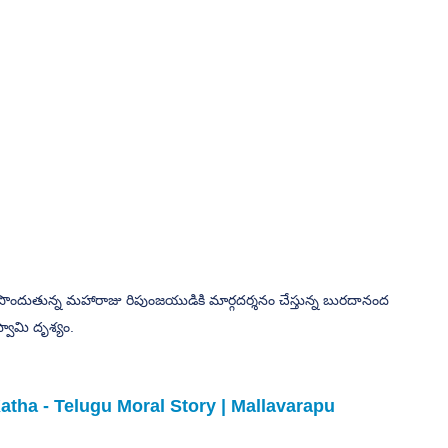
ందుతున్న మహారాజు రిపుంజయుడికి మార్గదర్శనం చేస్తున్న బురదానంద 
్వామి దృశ్యం.
tha - Telugu Moral Story | Mallavarapu 