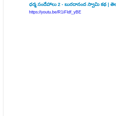
ధర్మ సందేహాలు 2 - బురదానంద స్వామి కథ 
|
 తె
https://youtu.be/R1iFIdf_yBE