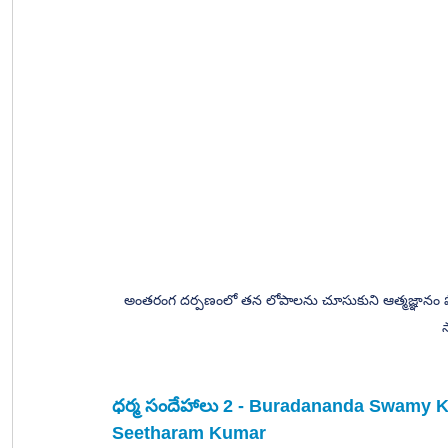
అంతరంగ దర్పణంలో తన లోపాలను చూసుకుని ఆత్మజ్ఞానం పొ
స
ధర్మ సందేహాలు 2 - Buradananda Swamy Ka
Seetharam Kumar