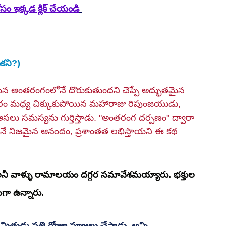
ం ఇక్కడ క్లిక్ చేయండి
ుకని?)
మన అంతరంగంలోనే దొరుకుతుందని చెప్పే అద్భుతమైన 
కారం మధ్య చిక్కుకుపోయిన మహారాజు రిపుంజయుడు, 
లు సమస్యను గుర్తిస్తాడు. "అంతరంగ దర్పణం" ద్వారా 
ేనే నిజమైన ఆనందం, ప్రశాంతత లభిస్తాయని ఈ కథ 
ాలనీ వాళ్ళు రామాలయం దగ్గర సమావేశమయ్యారు. భక్తుల 
ధంగా ఉన్నారు.
ిత్రుడు ప్రతి రోజూ పూజలు చేస్తాడు. అన్ని 