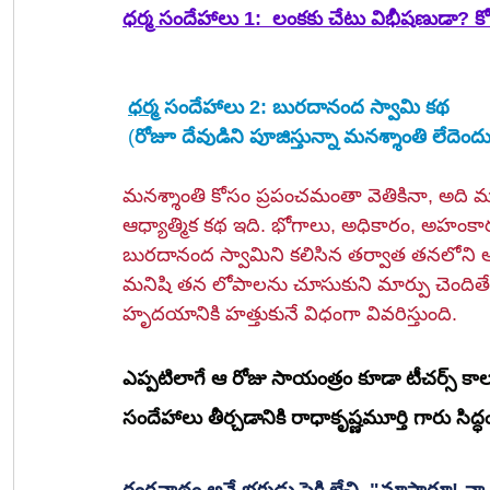
ధర్మ సందేహాలు 1:  లంకకు చేటు విభీషణుడా? కోస
ధర్మ
 సందేహాలు 2: బురదానంద స్వామి కథ
 (
రోజూ దేవుడిని పూజిస్తున్నా మనశ్శాంతి లేదెంద
మనశ్శాంతి కోసం ప్రపంచమంతా వెతికినా, అది 
ఆధ్యాత్మిక కథ ఇది. భోగాలు, అధికారం, అహం
బురదానంద స్వామిని కలిసిన తర్వాత తనలోని అస
మనిషి తన లోపాలను చూసుకుని మార్పు చెందిత
హృదయానికి హత్తుకునే విధంగా వివరిస్తుంది.
ఎప్పటిలాగే ఆ రోజు సాయంత్రం కూడా టీచర్స్ క
సందేహాలు తీర్చడానికి రాధాకృష్ణమూర్తి గారు సిద్
రంగనాథం అనే భక్తుడు పైకి లేచి, "మాస్టారూ! నా మ