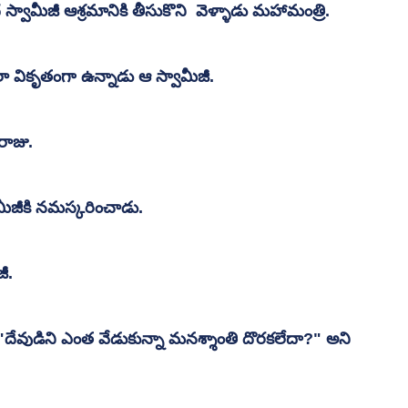
ామీజీ ఆశ్రమానికి తీసుకొని  వెళ్ళాడు మహామంత్రి.
 వికృతంగా ఉన్నాడు ఆ స్వామీజీ.
ాజు.
మీజీకి నమస్కరించాడు.
ీ. 
ేవుడిని ఎంత వేడుకున్నా మనశ్శాంతి దొరకలేదా?" అని 