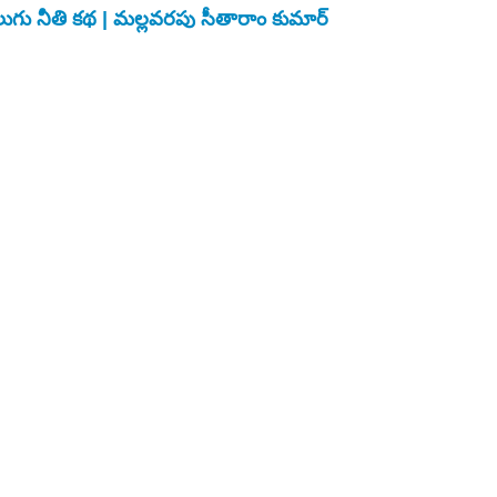
లుగు నీతి కథ |
మల్లవరపు సీతారాం కుమార్ 