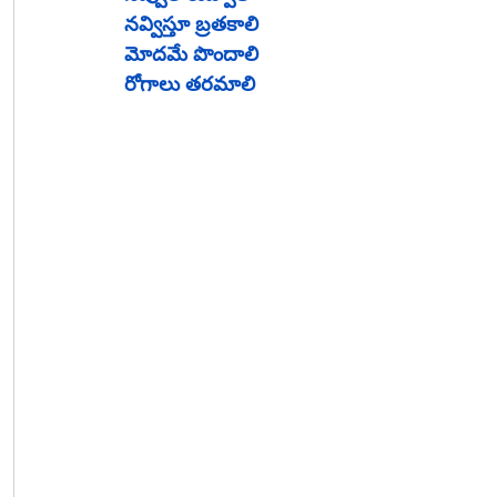
నవ్విస్తూ బ్రతకాలి
మోదమే పొందాలి
రోగాలు తరమాలి