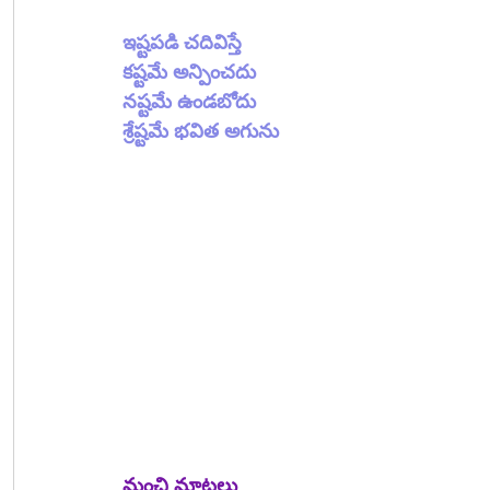
ఇష్టపడి చదివిస్తే
కష్టమే అన్పించదు
నష్టమే ఉండబోదు
శ్రేష్టమే భవిత అగును
మంచి మాటలు