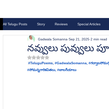
All Telugu Posts
Story
Reviews
Special Articles
Gadwala Somanna
Sep 21, 2025
2 min read
నవ్వులు పువ్వులు ప
Rated NaN out of 5 stars.
#TeluguPoems
, 
#GadwalaSomanna
, 
#గద
్వాలసోమన
#
సోమన్న
గారి
కవితలు, #
బాలగేయాలు