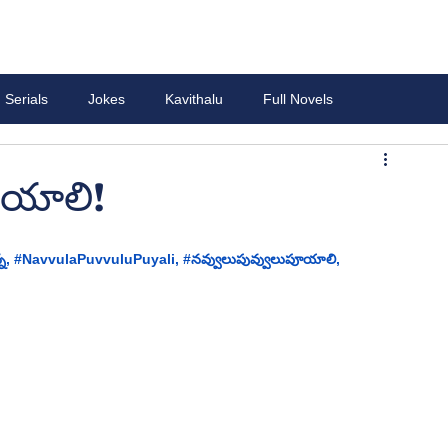
Serials
Jokes
Kavithalu
Full Novels
ూయాలి!
్న, #
NavvulaPuvvuluPuyali,
 #
నవ్వులుపువ్వులుపూయాలి, 