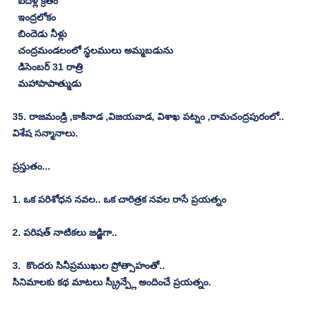
  ఐదేళ్ల క్రితం
  ఇంద్రలోకం
  బిందెడు నీళ్లు
  చంద్రమండలంలో స్థలములు అమ్మబడును
  డిసెంబర్ 31 రాత్రి
  మహాపాపాత్ముడు
35. రాజమండ్రి ,కాకినాడ ,విజయవాడ, విశాఖ పట్నం ,రామచంద్రపురంలో.. 
విశేష సన్మానాలు.
ప్రస్తుతం...
1. ఒక పరిశోధన నవల.. ఒక చారిత్రక నవల రాసే ప్రయత్నం
2. పరిషత్ నాటికలు జడ్జిగా..
3.  కొందరు సినీప్రముఖుల ప్రోత్సాహంతో..
సినిమాలకు కథ మాటలు స్క్రీన్ప్లే అందించే ప్రయత్నం.