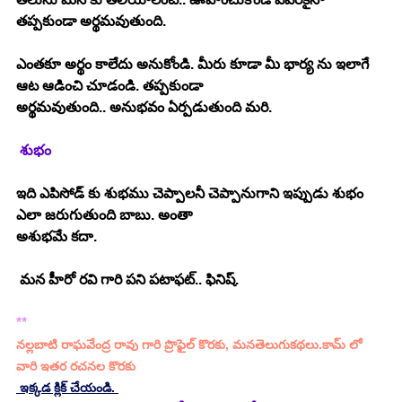
తప్పకుండా అర్థమవుతుంది. 
ఎంతకూ అర్థం కాలేదు అనుకోండి. మీరు కూడా మీ భార్య ను ఇలాగే 
ఆట ఆడించి చూడండి. తప్పకుండా
అర్థమవుతుంది.. అనుభవం ఏర్పడుతుంది మరి. 
శుభం
ఇది ఎపిసోడ్ కు శుభము చెప్పాలనీ చెప్పానుగాని ఇప్పుడు శుభం 
ఎలా జరుగుతుంది బాబు. అంతా 
అశుభమే కదా. 
 మన హీరో రవి గారి పని పటాఫట్.. ఫినిష్. 
**
నల్లబాటి రాఘవేంద్ర రావు గారి ప్రొఫైల్ కొరకు, మనతెలుగుకథలు.కామ్ లో 
వారి ఇతర రచనల కొరకు 
 ఇక్కడ క్లిక్ చేయండి. 