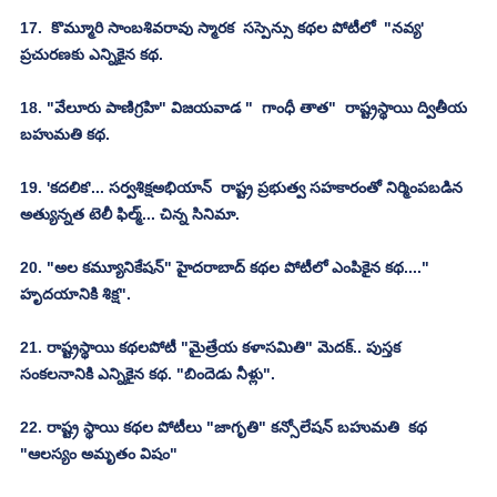
17.  కొమ్మూరి సాంబశివరావు స్మారక  సస్పెన్సు కథల పోటీలో  "నవ్య' 
ప్రచురణకు ఎన్నికైన కథ.
18. "వేలూరు పాణిగ్రహి" విజయవాడ "  గాంధీ తాత"  రాష్ట్రస్థాయి ద్వితీయ 
బహుమతి కథ.
19. 'కదలిక'... సర్వశిక్షఅభియాన్  రాష్ట్ర ప్రభుత్వ సహకారంతో నిర్మింపబడిన 
అత్యున్నత టెలీ ఫిల్మ్... చిన్న సినిమా.
20. "అల కమ్యూనికేషన్" హైదరాబాద్ కథల పోటీలో ఎంపికైన కథ...." 
హృదయానికి శిక్ష".
21. రాష్ట్రస్థాయి కథలపోటీ "మైత్రేయ కళాసమితి" మెదక్.. పుస్తక 
సంకలనానికి ఎన్నికైన కథ. "బిందెడు నీళ్లు".
22. రాష్ట్ర స్థాయి కథల పోటీలు "జాగృతి" కన్సోలేషన్ బహుమతి  కథ 
"ఆలస్యం అమృతం విషం"