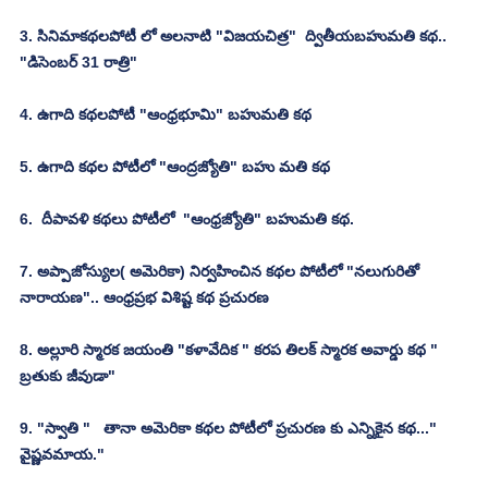
3. సినిమాకథలపోటీ లో అలనాటి "విజయచిత్ర"  ద్వితీయబహుమతి కథ..  
"డిసెంబర్ 31 రాత్రి"
4. ఉగాది కథలపోటీ "ఆంధ్రభూమి" బహుమతి కథ
5. ఉగాది కథల పోటీలో "ఆంద్రజ్యోతి" బహు మతి కథ
6.  దీపావళి కథలు పోటీలో  "ఆంధ్రజ్యోతి" బహుమతి కథ.
7. అప్పాజోస్యుల( అమెరికా) నిర్వహించిన కథల పోటీలో "నలుగురితో 
నారాయణ".. ఆంధ్రప్రభ విశిష్ట కథ ప్రచురణ
8. అల్లూరి స్మారక జయంతి "కళావేదిక " కరప తిలక్ స్మారక అవార్డు కథ " 
బ్రతుకు జీవుడా"
9. "స్వాతి "   తానా అమెరికా కథల పోటీలో ప్రచురణ కు ఎన్నికైన కథ..." 
వైష్ణవమాయ."