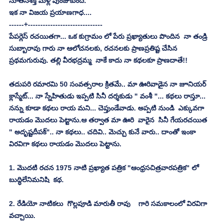
నూతనశక్తి మళ్లీ పుంజుకుంది.
ఇక నా విజయ ప్రయాణగాధ....
------+------------------------------
పేపర్లెస్ రచయితగా... ఒక కుగ్రామం లో పేరు ప్రఖ్యాతులు పొందిన  నా తండ్రి 
సుబ్బారావు గారు నా ఆలోచనలకు, రచనలకు ప్రాణప్రతిష్ట చేసిన 
ప్రథమగురువు. తల్లి వీరభద్రమ్మ  నాకే కాదు నా కథలకూ ప్రాణదాతే!!
తదుపరి రమారమి 50 సంవత్సరాల క్రితమే.. మా ఊరివాడైన నా జూనియర్ 
క్లాస్మేట్... నా స్నేహితుడు ఇప్పటి సినీ దర్శకుడు " వంశీ "... కథలు రాస్తూ...   
నన్ను కూడా కథలు రాయ మని... చెప్తుండేవాడు. అప్పటి నుండి  ఎక్కువగా 
రాయడం మొదలు పెట్టాను.ఆ తర్వాత మా ఊరి  వారైన  సినీ గేయరచయిత 
" అదృష్టదీపక్".. నా కథలు.. చదివి.. మెచ్చు కునే వారు.. దాంతో ఇంకా 
విరవిగా కథలు రాయడం మొదలు పెట్టాను.
1. మొదటి రచన 1975 నాటి ప్రఖ్యాత పత్రిక "ఆంధ్రసచిత్రవారపత్రిక" లో 
బుద్ధిలేనిమనిషి  కథ.
2. రేడియో నాటికలు  గొల్లపూడి మారుతీ రావు    గారి సమకాలంలో విరవిగా 
వచ్చాయి.