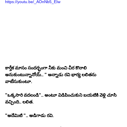
https://youtu.be/_AOnNb5_EIw
కార్తీక మాసం సందర్భంగా నీకు మంచి చీర కొనాలి 
అనుకుంటున్నానోయ్.. " అన్నాడు రవి భార్య లలితను 
వాటేసుకుంటూ. 
"ఒక్కసారి వదలండి".. అంటూ విడిపించుకుని బయటికి వెళ్లి చూసి 
వచ్చింది.. లలిత. 
"అదేమిటి ".. అడిగాడు రవి. 