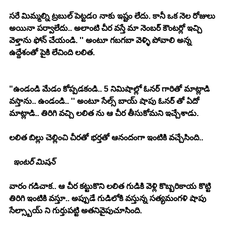
సరే మిమ్మల్ని ట్రబుల్ పెట్టడo నాకు ఇష్టం లేదు. కానీ ఒక నెల రోజులు 
అయినా పర్వాలేదు.. అలాంటి చీర వస్తే మా నెంబర్ కౌంటర్లో ఇచ్చి 
వెళ్తాను ఫోన్ చేయండి. '' అంటూ గబగబా వెళ్ళి పోవాలి అన్న 
ఉద్దేశంతో పైకి లేచింది లలిత. 
"ఉండండి మేడం కోప్పడకండి.. 5 నిమిషాల్లో ఓనర్ గారితో మాట్లాడి 
వస్తాను.. ఉండండి.. '' అంటూ సేల్స్ బాయ్ షాపు ఓనర్ తో ఏదో 
మాట్లాడి.. తిరిగి వచ్చి లలిత ను ఆ చీర తీసుకోమని ఇచ్చేశాడు. 
లలిత బిల్లు చెల్లించి చీరతో భర్తతో ఆనందంగా ఇంటికి వచ్చేసింది.. 
 ఇంటర్ మిషన్
వారం గడిచాక.. ఆ చీర కట్టుకొని లలిత గుడికి వెళ్లి కొబ్బరికాయ కొట్టి 
తిరిగి ఇంటికి వస్తూ.. అప్పుడే గుడిలోకి వస్తున్న సత్యమంగళి షాపు 
సేల్స్బాయ్ ని గుర్తుపట్టి అతనివైపుచూసింది. 