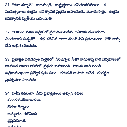
31. "కళా దర్బార్"  రాజమండ్రి.. రాష్ట్రస్థాయి  కవితలపోటీలలు... 4 
సంవత్సరాలు ఉత్తమ  కవిత్వానికి ప్రథమ బహుమతి...మూడుసార్లు.. ఉత్తమ 
కవిత్వానికి ద్వితీయ బహుమతి.
32.."హాసం" మాస పత్రిక లో ప్రచురింపబడిన  "చిరాకు దంపతులు 
చింతకాయ పచ్చడి"    కథ చదివిన చాలా మంది సినీ ప్రముఖులు  ఫోన్ కాల్స్ 
చేసి అభినందించడం.
33. ప్రఖ్యాత సిరివెన్నెల పత్రికలో  సిరివెన్నెల సీతా రామశాస్త్రి గారి నిర్వహణలో 
జానపద పాటల పోటీలో  ప్రథమ బహుమతి  పాటకు వారి నుండి  
పత్రికాముఖంగా ప్రత్యేక ప్రశం సలు.. తదుపరి ఆ పాట అనేక   రంగస్థల 
ప్రదర్శనలు పొందడం.
34. విశేష కథలుగా  పేరు ప్రఖ్యాతులు తెచ్చిన కథలు
  నలుగురితోనారాయణ
  కొరడా దెబ్బలు
  అమృతం  కురిసింది.
  వైష్ణవమాయ