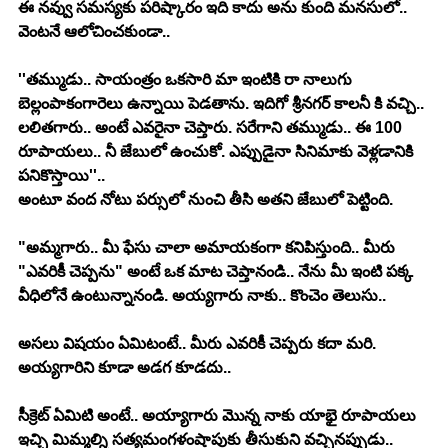
ఈ నవ్వు సమస్యకు పరిష్కారం ఇది కాదు అను కుంది మనసులో.. 
వెంటనే ఆలోచించకుండా.. 
''తమ్ముడు.. సాయంత్రం ఒకసారి మా ఇంటికి రా నాలుగు 
బెల్లంపాకంగారెలు ఉన్నాయి పెడతాను. ఇదిగో శ్రీనగర్ కాలనీ కి వచ్చి.. 
లలితగారు.. అంటే ఎవరైనా చెప్తారు. సరేగాని తమ్ముడు.. ఈ 100 
రూపాయలు.. నీ జేబులో ఉంచుకో. ఎప్పుడైనా సినిమాకు వెళ్లడానికి 
పనికొస్తాయి''.. 
అంటూ వంద నోటు పర్సులో నుంచి తీసి అతని జేబులో పెట్టింది. 
"అమ్మగారు.. మీ ఫేసు చాలా అమాయకంగా కనిపిస్తుంది.. మీరు 
"ఎవరికీ చెప్పను" అంటే ఒక మాట చెప్తానండి.. నేను మీ ఇంటి పక్క 
వీధిలోనే ఉంటున్నానండి. అయ్యగారు నాకు.. కొంచెం తెలుసు.. 
అసలు విషయం ఏమిటంటే.. మీరు ఎవరికీ చెప్పరు కదా మరి. 
అయ్యగారిని కూడా అడగ కూడదు.. 
సీక్రెట్ ఏమిటి అంటే.. అయ్యాగారు మొన్న నాకు యాభై రూపాయలు 
ఇచ్చి మిమ్మల్ని సత్యమంగళంషాపుకు తీసుకుని వచ్చినప్పుడు.. 