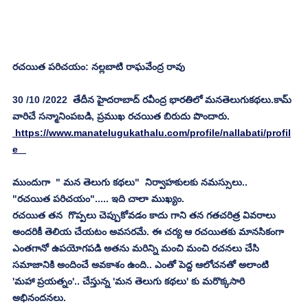
రచయిత పరిచయం: నల్లబాటి రాఘవేంద్ర రావు
30 /10 /2022  తేదీన హైదరాబాద్ రవీంద్ర భారతిలో మనతెలుగుకథలు.కామ్ 
వారిచే సన్మానింపబడి, ప్రముఖ రచయిత బిరుదు పొందారు.
 https://www.manatelugukathalu.com/profile/nallabati/profil
e   
ముందుగా  " మన తెలుగు కథలు"  నిర్వాహకులకు నమస్సులు..
"రచయిత పరిచయం"..... ఇది చాలా ముఖ్యం.
రచయిత తన  గొప్పలు చెప్పుకోవడం కాదు గాని తన గతచరిత్ర వివరాలు 
అందరికీ తెలియ చేయటం అవసరమే. ఈ చర్య ఆ రచయితకు మానసికంగా 
ఎంతగానో ఉపయోగపడి అతను మరిన్ని మంచి మంచి రచనలు చేసి 
సమాజానికి అందించే అవకాశం ఉంది.. ఎంతో పెద్ద ఆలోచనతో అలాంటి 
'మహా ప్రయత్నం'.. చేస్తున్న 'మన తెలుగు కథలు' కు మరొక్కసారి 
అభినందనలు.