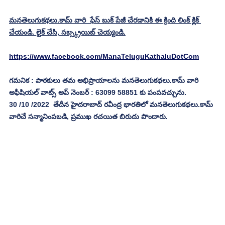
మనతెలుగుకథలు.కామ్ వారి  ఫేస్ బుక్ పేజీ చేరడానికి ఈ క్రింది లింక్ క్లిక్ 
చేయండి. లైక్ చేసి, సబ్స్క్రయిబ్ చెయ్యండి.
https://www.facebook.com/ManaTeluguKathaluDotCom
గమనిక : పాఠకులు తమ అభిప్రాయాలను మనతెలుగుకథలు.కామ్ వారి 
అఫీషియల్ వాట్స్ అప్ నెంబర్ : 63099 58851 కు పంపవచ్చును.
30 /10 /2022  తేదీన హైదరాబాద్ రవీంద్ర భారతిలో మనతెలుగుకథలు.కామ్ 
వారిచే సన్మానింపబడి, ప్రముఖ రచయిత బిరుదు పొందారు.