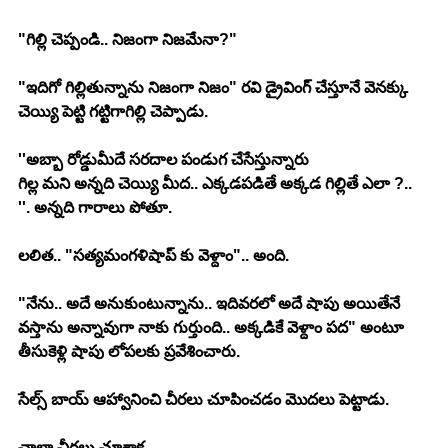
"గిల్లి చెప్పండి.. నిజంగా నిజమేనా?"
"ఇదిగో గిల్లితున్నాను నిజంగా నిజం" రవి డ్రైవింగ్ చేస్తూనే వెనక్కు 
చెయ్యి పెట్టి గట్టిగాగిల్లి చెప్పాడు. 
''అబ్బా రోడ్డుమీదే సరదాల పండుగ చేసేస్తున్నారు
గిల్ల మని అన్నది చెయ్యి మీద.. ఎక్కడపడితే అక్కడ గిల్లితే ఎలా ?.. 
''. అన్నది గారాలు పోతూ. 
లలిత.. "సత్యమంగళిషాప్ కు వెళ్దాం".. అంది. 
"నేను.. అదే అనుకుంటున్నాను.. ఇదివరలో అదే షాపు అయితేనే 
వస్తాను అన్నావుగా నాకు గుర్తుంది.. అక్కడికే వెళ్దాం పద" అంటూ 
తీసుకెళ్లి షాపు లోపలకు ప్రవేశించారు. 
సేల్స్ బాయ్ ఆహ్వానించి చీరలు చూపించడం మొదలు పెట్టాడు. 
చాలా చీరలు చూశాక.. 