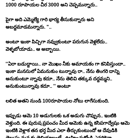
1000 రూపాయల చీర 3000 అని చెప్పమన్నారు.. 
పైగా అది ఎమ్మెల్యే గారి భార్య తీసుకున్నారు అని 
అబద్దమాడమన్నారు. ".. 
అంటూ ఇంకా పిచ్చిగా నవ్వుకుంటూ పరుగున వెళ్లలేదు.. 
వెళ్ళబోయాడు.. ఆ అబ్బాయి. 
''ఏరా బడుద్దాయి.. నా మొఖం నీకు అమాయకం గా కనిపిస్తుందా.. 
ఇంకా మనసులో ఏమనుకుం టున్నావు రా.. నేను తింగరి దాన్ని 
అనుకుంటూ న్నావు కదూ.. నేను తెలివి తక్కువ దద్దమ్మని.. 
అనుకుంటున్నావు కదూ.. '' అంటూ
లలిత అతని నుండి 100రూపాయల నోటు లాగేసుకుంది. 
ఇప్పుడు ఆమె 10 అడుగులకు ఒక అడుగు చొప్పున.. ఇంటికి 
వెళ్తుంది. ఈ పురుష ప్రపంచం మీద ఆమెకు ఉన్న కసిపగాద్వేషం ఆమె 
ఇంటికి వెళ్లాక తన భర్త మీద ఎలా తీర్చుకుంటుందో ఆ దేవుడికి 
తెలుసు మన కు తెలియాలంటే.. ఊహించుకోండి ఎవరికైనా 