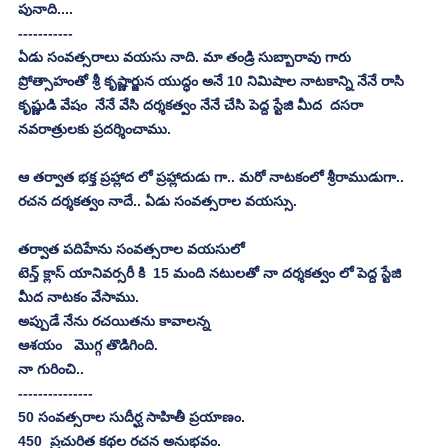
పునాది....
-----------
ఏడు సంవత్సరాలు వయసు నాది. మా తండ్రి సుబ్బారావు గారు  
ప్రోత్సాహంతో శ్రీ కృష్ణార్జున యుద్ధం అనే 10 నిమిషాల నాటకాన్ని నేనే రాసి 
కృష్ణుడి వేషం  నేనే వేసి దర్శకత్వం నేనే చేసి పెద్ద స్టేజి మీద  దసరా 
నవరాత్రులకు ప్రదర్శించాము.
ఆ తర్వాత భక్త ప్రహ్లాద లో ప్రహ్లాదుడు గా.. మరో నాటకంలో శ్రీరాముడుగా..   
రచన దర్శకత్వం నాదే.. ఏడు సంవత్సరాల వయస్సు.
తర్వాత పదిహేను సంవత్సరాల వయసులో
టెన్త్ క్లాస్ యానివర్సరీ కి  15 మంది నటులతో నా దర్శకత్వం లో పెద్ద స్టేజి 
మీద నాటకం వేసాము.
అప్పుడే నేను రచయితను కావాలన్న
ఆశయం   మొగ్గ తొడిగింది.
నా గురించి..
---------------
50 సంవత్సరాల సుదీర్ఘ సాహితీ ప్రయాణం.
450  ప్రచురిత కథల రచన అనుభవం.