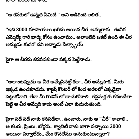
"ఆ కవరులో ఉన్నది ఏమిటి " అని అడిగింది లలిత.. 
''ఇది 3000 రూపాయలు ఖరీదు అయిన చీర. అమ్మగారు.. ఈచీర 
ఎమ్మెల్యే గారి భార్య కోసం ఉంచాము.. అలాంటిది ఒకటే ఉంది ఈ చీర 
అమ్మడం కుదర”దని అన్నాడు సేల్స్బాయ్. 
పైగా ఆ చీరను కనపడకుండా పక్కన పెట్టేసాడు. 
''అలాంటప్పుడు ఆ చీర అమ్మేసినట్టే కదా.. చీర అమ్మేసాక.. మీరు 
ఇక్కడ ఉంచకూడదు. క్యాష్ కౌంటర్ లో కింద అరలలో ఎక్కడైనా 
పెట్టుకోవాలి. లేదా మీ గొడౌన్ లో దాచుకోవాలి.. కస్టమర్ల కు కనబడేలా 
పెట్టి ఆ చీర అమ్మేది కాదు అంటే ఎలా కుదురుతుంది. 
పైగా పదే పదే నాకు కనపడేలా.. ఉంచారు. నాకు ఆ "చీరే" కావాలి.. 
ఆ కలరు, ప్రింటు, బోర్డరు.. క్వాలిటీ నాకు బాగా నచ్చాయి 3000 
అయినా పర్వాలేదు.. మేం కొనలేము అనుకుంటున్నారా?