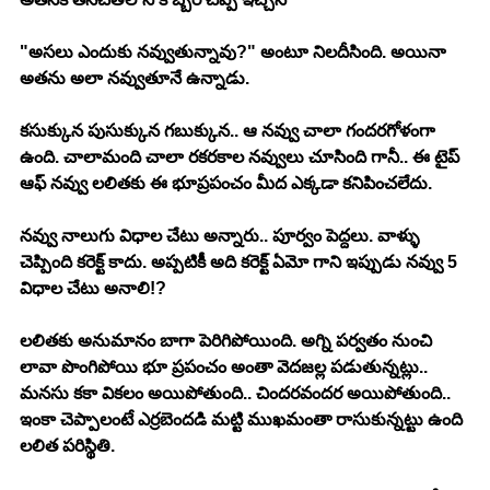
"అసలు ఎందుకు నవ్వుతున్నావు?" అంటూ నిలదీసింది. అయినా 
అతను అలా నవ్వుతూనే ఉన్నాడు. 
కసుక్కున పుసుక్కున గబుక్కున.. ఆ నవ్వు చాలా గందరగోళంగా 
ఉంది. చాలామంది చాలా రకరకాల నవ్వులు చూసింది గానీ.. ఈ టైప్ 
ఆఫ్ నవ్వు లలితకు ఈ భూప్రపంచం మీద ఎక్కడా కనిపించలేదు. 
నవ్వు నాలుగు విధాల చేటు అన్నారు.. పూర్వం పెద్దలు. వాళ్ళు 
చెప్పింది కరెక్ట్ కాదు. అప్పటికీ అది కరెక్ట్ ఏమో గాని ఇప్పుడు నవ్వు 5 
విధాల చేటు అనాలి!?
లలితకు అనుమానం బాగా పెరిగిపోయింది. అగ్ని పర్వతం నుంచి 
లావా పొంగిపోయి భూ ప్రపంచం అంతా వెదజల్ల పడుతున్నట్లు.. 
మనసు కకా వికలం అయిపోతుంది.. చిందరవందర అయిపోతుంది.. 
ఇంకా చెప్పాలంటే ఎర్రబెందడి మట్టి ముఖమంతా రాసుకున్నట్టు ఉంది 
లలిత పరిస్థితి. 