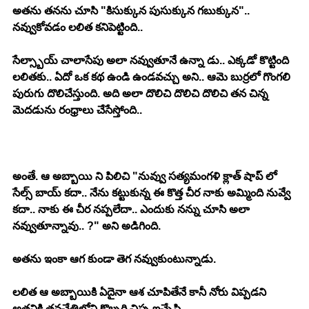
అతను తనను చూసి "కిసుక్కున పుసుక్కున గబుక్కున".. 
నవ్వుకోవడం లలిత కనిపెట్టింది.. 
సేల్స్బాయ్ చాలాసేపు అలా నవ్వుతూనే ఉన్నా డు.. ఎక్కడో కొట్టింది 
లలితకు.. ఏదో ఒక కథ ఉండి ఉండవచ్చు అని.. ఆమె బుర్రలో గొంగలి 
పురుగు దొలిచేస్తుంది. అది అలా దొలిచి దొలిచి దొలిచి తన చిన్న 
మెదడును రంధ్రాలు చేసేస్తోంది.. 
అంతే. ఆ అబ్బాయి ని పిలిచి "నువ్వు సత్యమంగళి క్లాత్ షాప్ లో 
సేల్స్ బాయ్ కదా.. నేను కట్టుకున్న ఈ కొత్త చీర నాకు అమ్మింది నువ్వే 
కదా.. నాకు ఈ చీర నప్పలేదా.. ఎందుకు నన్ను చూసి అలా 
నవ్వుతూన్నావు.. ?" అని అడిగింది. 
అతను ఇంకా ఆగ కుండా తెగ నవ్వుకుంటున్నాడు. 
లలిత ఆ అబ్బాయికి ఏదైనా ఆశ చూపితేనే కానీ నోరు విప్పడని 
అతనికి తనచేతిలోని కొబ్బరి చిప్ప ఇచ్చేసి