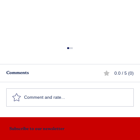
0.0 / 5 (0)
Comments
సాహితీ మహాయజ్ఞ రథసారథి
Comment and rate...
Subscribe to our newsletter