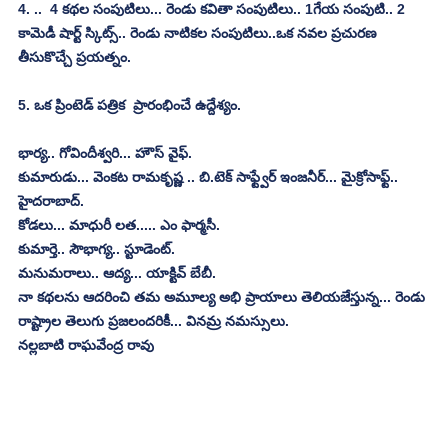
4. ..  4 కథల సంపుటిలు... రెండు కవితా సంపుటిలు.. 1గేయ సంపుటి.. 2 
కామెడీ షార్ట్ స్కిట్స్.. రెండు నాటికల సంపుటిలు..ఒక నవల ప్రచురణ 
తీసుకొచ్చే ప్రయత్నం.
5. ఒక ప్రింటెడ్ పత్రిక  ప్రారంభించే ఉద్దేశ్యం.
భార్య.. గోవిందీశ్వరి... హౌస్ వైఫ్.
కుమారుడు... వెంకట రామకృష్ణ .. బి.టెక్ సాఫ్ట్వేర్ ఇంజనీర్... మైక్రోసాఫ్ట్.. 
హైదరాబాద్.
కోడలు... మాధురీ లత..... ఎం ఫార్మసీ.
కుమార్తె.. సౌభాగ్య.. స్టూడెంట్.
మనుమరాలు.. ఆద్య... యాక్టివ్ బేబీ.
నా కథలను ఆదరించి తమ అమూల్య అభి ప్రాయాలు తెలియజేస్తున్న... రెండు 
రాష్ట్రాల తెలుగు ప్రజలందరికీ... వినమ్ర నమస్సులు.
నల్లబాటి రాఘవేంద్ర రావు