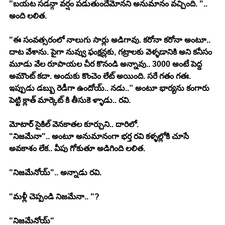
"బయట సడన్గా వర్షం పడుతుందేమోనని అనుమానం వచ్చింది. ".. 
అంది లలిత. 
"ఈ సంవత్సరంలో నాలుగు సార్లు అడిగావు. కరోనా కరోనా అంటూ.. 
దాట వేశాను. పైగా నువ్వు ఫంక్షన్లకు, గట్రాలకు వెళ్ళడానికి అని కనీసం 
మూడు వేల రూపాయల చీర కొనండి అన్నావు.. 3000 అంటే పెద్ద 
అమౌంట్ కదా. అందుకు కొంచెం లేట్ అయింది. సరే గతం గతః.
ఇప్పుడు డబ్బు రెడీగా ఉందోయ్.. నడు..” అంటూ భార్యను కంగారు 
పెట్టి క్లాత్ మార్కెట్ కి తీసుకె ళ్ళాడు.. రవి. 
మోటార్ సైకిల్ వెనకాతల కూర్చుని.. దారిలో. 
"నిజమేనా".. అంటూ అనుమానంగా భర్త రవి కళ్ళల్లోకి చూసే 
అవకాశం లేక.. వీపు గోకుతూ అడిగింది లలిత. 
"నిజమేనోయ్".. అన్నాడు రవి. 
"మళ్లీ చెప్పండి నిజమేనా.. "?
"నిజమేనోయ్"