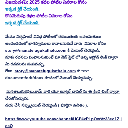
విజయదశమి 2025 కథల పోటీల వివరాల కోసం
ఇక్కడ క్లిక్ చేయండి.
కొసమెరుపు కథల పోటీల వివరాల కోసం
ఇక్కడ క్లిక్ చేయండి.
మేము నిర్వహించే వివిధ పోటీలలో రచయితలకు బహుమతులు 
అందించడంలో భాగస్వాములు కావాలనుకునే వారు  వివరాల కోసం 
story@manatelugukathalu.com
 కి మెయిల్ చెయ్యండి.
మాకు రచనలు పంపాలనుకుంటే మా వెబ్ సైట్ లో ఉన్న అప్లోడ్ లింక్ ద్వారా 
మీ రచనలను పంపవచ్చు.
లేదా  
story@manatelugukathalu.com
 కు text 
document/odt/docx రూపంలో మెయిల్ చెయ్యవచ్చు.
మనతెలుగుకథలు.కామ్ వారి యూ ట్యూబ్ ఛానల్ ను ఈ క్రింది లింక్ ద్వారా 
చేరుకోవచ్చును.
దయ చేసి సబ్స్క్రయిబ్ చెయ్యండి ( పూర్తిగా ఉచితం ).
https://www.youtube.com/channel/UCP4xPLpOxrVz33eo1Zjl
esQ