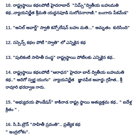
10. రాష్ట్రస్థాయి కథలపోటీ హైదరాబాద్  "నిమ్స్"ద్వితీయ బహుమతి 
కథ..న్యాయనిర్ణేత శ్రీమతి యద్దనపూడి సులోచనారాణి." బంగారు పేకమేడ"
11. "అనిల్ అవార్డ్" స్వాతి కన్సోలేషన్ బహు మతి..." అమృతం  కురిసింది"
12. సస్పెన్స్ కథల పోటీ "స్వాతి" లో ఎన్నికైన కథ
13. "పులికంటి సాహితీ సంస్థ" రాష్ట్రస్థాయి పోటీలకు ఎన్నికైన కథ..
14. రాష్ట్రస్థాయి కథలపోటీ "ఆరాధన" హైదరా బాద్ ద్వితీయ బహుమతి 
కథ.." అదిగో స్వర్ణ యుగం"  న్యాయనిర్ణేత   జ్ఞానపీఠ అవార్డు గ్రహీత.. శ్రీ 
రావూరి భరద్వాజ గారు.
15. "అభ్యుదయ ఫౌండేషన్" కాకినాడ రాష్ట్ర స్థాయి అత్యుత్తమ కథ.. " ఐదేళ్ల 
క్రితం " .
16. సి.పి.బ్రౌన్ "సాహితీ స్రవంతి".. ప్రత్యేక కథ
" ఇంద్రలోకం".