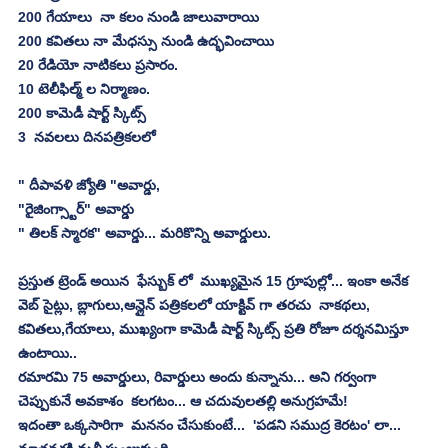
200 గేయాలు  నా కలం నుండి జాలువారాయి
200 కవితలు నా మేధస్సు నుండి ఉద్భవించాయి
20 రేడియో నాటికలు ప్రసారం.
10 టెలీఫిల్మ్ ల నిర్మాణం.
200 కామెడీ షార్ట్ స్కిట్స్
3  నవలలు దినపత్రికలలో
" దీపావళి జ్యోతి "అవార్డు, 
"రైజింగ్స్టార్" అవార్డు
" తిలక్ స్మారక" అవార్డు... మరికొన్ని అవార్డులు.
ప్రస్తుత ట్రెండ్ అయిన  ఫేస్బుక్ లో  ముఖ్యమైన 15 గ్రూపుల్లో... ఇంకా అనేక 
వెబ్ సైట్లు, బ్లాగులు,ఆన్లైన్ పత్రికలలో యాక్టివ్ గా తరచు  నాకథలు,  
కవితలు,గేయాలు, ముఖ్యంగా కామెడీ షార్ట్ స్కిట్స్ ప్రతి రోజూ దర్శనమిస్తూ 
ఉంటాయి..
రమారమి 75 అవార్డులు, రివార్డులు అందు కున్నాను... అని గర్వంగా 
చెప్పుకునే అవకాశం  కలగటం... ఆ చదువులతల్లి అనుగ్రహమే!
ఇదంతా ఒక్కసారిగా  మననం చేసుకుంటే...  'పడని సముద్ర కెరటం' లా... 