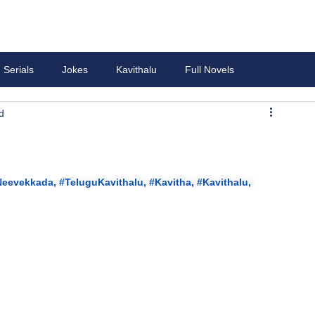
Serials
Jokes
Kavithalu
Full Novels
d
Neevekkada
,
#TeluguKavithalu
, 
#Kavitha
, 
#Kavithalu
, 