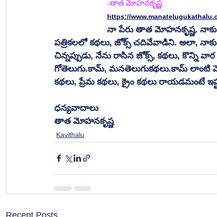
-తాత మోహనకృష్ణ
https://www.manatelugukathalu.c
నా పేరు తాత మోహనకృష్ణ. నాక
పత్రికలలో కథలు, జోక్స్ చదివేవాడిని. అలా, న
చిన్నప్పుడు, నేను రాసిన జోక్స్, కథలు, కొన్ని వా
గోతెలుగు.కామ్, మనతెలుగుకథలు.కామ్ లాంటి వెబ
కథలు, ప్రేమ కథలు, క్రైం కథలు రాయడమంటే ఇష్
ధన్యవాదాలు
తాత మోహనకృష్ణ
Kavithalu
Recent Posts