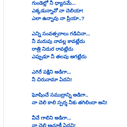
గుండెల్లో నీ ధ్యానమే...
ఎక్కడున్నావో నా చెలియా!
ఎలా ఉన్నావు నా ప్రియా..?
ఎన్ని సంవత్సరాలు గడిచినా...
నీ మరుపు నావల్ల కావట్లేదు
రాత్రి నిదుర రావట్లేదు
ఎప్పుడూ నీ తలపు ఆగట్లేదు 
ఎగిరే పక్షిని అడిగా...
నీ చిరునామా ఏదని!
ఘోషించే సముద్రాన్ని అడిగా..
నా చెలి కాలి స్పర్శ నీకు తగిలిందా అని!
వీచే గాలిని అడిగా...
నా చెలి ఆచూకీ ఏదని!