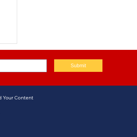
Submit
 Your Content
m