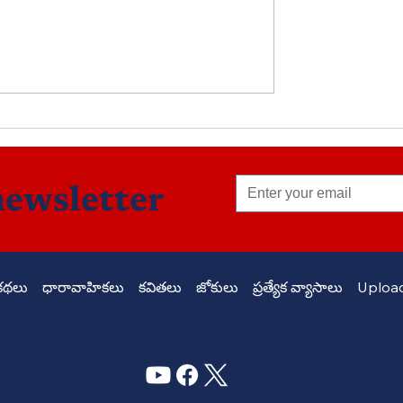
మనశ్శాంతి – జీవనకాంతి
newsletter
కథలు
ధారావాహికలు
కవితలు
జోకులు
ప్రత్యేక వ్యాసాలు
Upload
 +91 6309958851 - EMAIL:
story@manatelugukathalu.co