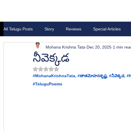
All Telugu Posts
Story
Reviews
Special Articles
Mohana Krishna Tata
Dec 20, 2025
1 min rea
నీవెక్కడ
Rated NaN out of 5 stars.
#MohanaKrishnaTata
, 
#త
ాతమోహనకృష్ణ, #
నీవెక్కడ
, #
#TeluguPoems