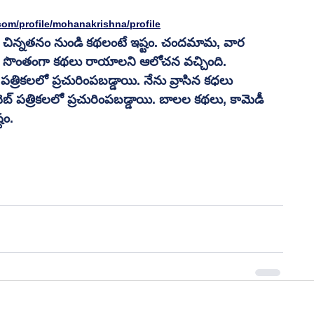
om/profile/mohanakrishna/profile
ు చిన్నతనం నుండి కథలంటే ఇష్టం. చందమామ, వార 
ాకు సొంతంగా కథలు రాయాలని ఆలోచన వచ్చింది. 
ర పత్రికలలో ప్రచురింపబడ్డాయి. నేను వ్రాసిన కధలు 
్ పత్రికలలో ప్రచురింపబడ్డాయి. బాలల కథలు, కామెడీ 
టం.