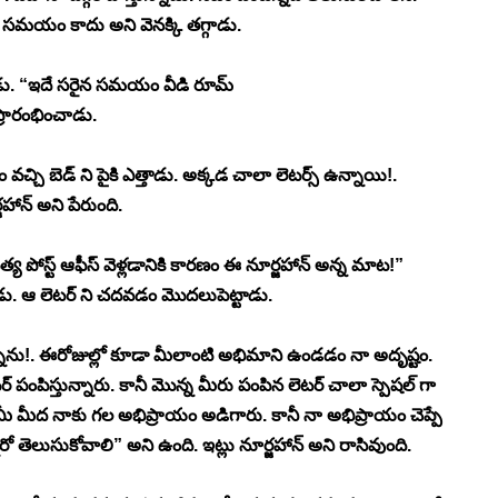
 సమయం కాదు అని వెనక్కి తగ్గాడు. 
్ళాడు. “ఇదే సరైన సమయం వీడి రూమ్ 
్రారంభించాడు. 
చి బెడ్ ని పైకి ఎత్తాడు. అక్కడ చాలా లెటర్స్ ఉన్నాయి!. 
ాన్ అని పేరుంది. 
్య పోస్ట్ ఆఫీస్ వెళ్లడానికి కారణం ఈ నూర్జహాన్ అన్న మాట!” 
డు. ఆ లెటర్ ని చదవడం మొదలుపెట్టాడు. 
ాను!. ఈరోజుల్లో కూడా మీలాంటి అభిమాని ఉండడం నా అదృష్టం. 
్ పంపిస్తున్నారు. కానీ మొన్న మీరు పంపిన లెటర్ చాలా స్పెషల్ గా 
ు. మీ మీద నాకు గల అభిప్రాయం అడిగారు. కానీ నా అభిప్రాయం చెప్పే 
ెలుసుకోవాలి” అని ఉంది. ఇట్లు నూర్జహాన్ అని రాసివుంది. 