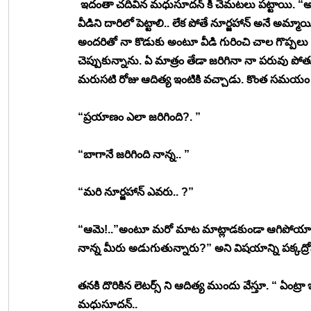
 ఇదంతా చదివిన మధుసూదన్ కి చెమటలు పట్టాయి. “అ
వీడిని దారిలో పెట్టాలి.. లేక పోతే నూర్జహాన్ అనే అమ్మ
అందరితో నా కొడుకు అంటూ వీడి గురించి చాల గొప్పలు
చెప్పుకున్నాను. ఏ మాత్రం తేడా జరిగినా నా పరువు పో
మరుసటి రోజు ఆదిత్య ఇంటికి వచ్చాడు. కొంత సమయం 
“ప్రయాణం ఎలా జరిగింది?. ”
“బాగానే జరిగింది నాన్న.. ”
“మరి నూర్జహాన్ ఎవరు.. ?”
“ఆమె!..”అంటూ మరో మాట మాట్లాడకుండా ఆగిపోయాడు ఆది
నాన్న మీరు అడుగుతున్నారు?” అని విషయాన్ని పక్కద్ర
తనకి దొరికిన లెటర్స్ ని ఆదిత్య ముందు వేస్తూ. “ ఏంట్
మధుసూదన్.. 