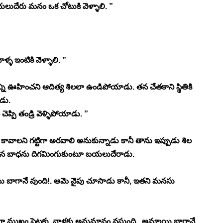
బయలుదేరు మనం ఒక చోటుకి వెళ్ళాలి. ”
్ళ ఇంటికి వెళ్ళాలి. ”
ి ఊహించని ఆదిత్య శిలలా ఉండిపోయాడు. తన చేతకాని స్థితికి 
డు. 
చెప్పి తండ్రి వెళ్ళిపోయాడు. ”
 కావాలని గట్టిగా అరవాలి అనుకున్నాడు కానీ తాను ఇప్పుడు శిల 
తన బాధను దిగమింగుకుంటూ బయలుదేరాడు. 
ాయి బాగానే వుంది!. ఆమె వైపు చూసాడు కానీ, ఇతని మనసు 
ముఖం పెట్టకు, వాళ్లకు అనుమానం వస్తుంది.. అమ్మాయి బాగానే 