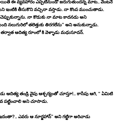
యితే ఈ వ్యవహారం ఎప్పటినుండో జరుగుతుందన్న మాట.. వెంటనే 
ాయిని ఇంటికి తీసుకొని వచ్చినా వస్తాడు. నా కొంప ముంచుతాడు. 
 చెప్పుకున్నాను. నా కొడుకు నా మాట కాదనడు అని 
తుంది నలుగురిలో తలెత్తుకు తిరగలేను” అని అనుకున్నాడు. 
తర్వాత ఆదిత్య రూంలో కి వెళ్ళాడు మధుసూదన్. 
త్య తండ్రి వైపు ఆశ్చర్యంతో చూస్తూ!.. కాసేపు ఆగి, “ ఏమిటి 
ోవ పట్టించాలి అని చూసాడు. 
రా ఇదంతా?.. ఎవరు ఆ నూర్జహాన్” అని గట్టిగా అరిచాడు 