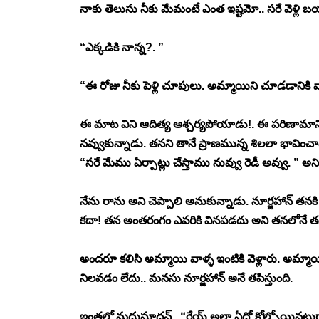
నాకు తెలుసు నీకు మేమంటే ఎంత ఇష్టమో.. సరే వెళ్లి 
“ఎక్కడికి నాన్న?. ”
“ఈ రోజు నీకు పెళ్లి చూపులు. అమ్మాయిని చూడడానికి వాళ
ఈ మాట విని ఆదిత్య ఆశ్చర్యపోయాడు!. ఈ పరిణామాన్న
నవ్వుకున్నాడు. తనని తానే ప్రాణమున్న శిలలా భావించా
“సరే మేము ఏర్పాట్లు చేస్తాము నువ్వు రెడీ అవ్వు. ” అని 
నేను రాను అని చెప్పాలి అనుకున్నాడు. నూర్జహాన్ తనకి
కదా! తన అంతరంగం ఎవరికి వినపడదు అని తనలోనే 
అందరూ కలిసి అమ్మాయి వాళ్ళ ఇంటికి వెళ్లారు. అమ్మ
నిలవడం లేదు.. మనసు నూర్జహాన్ అనే తపిస్తుంది. 
ఇంతలో మధుసూదన్.. “రేయ్ అలా ఏదో కోల్పోయినట్టుగా 