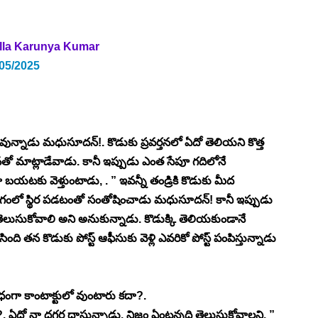
lla Karunya Kumar
/05/2025
ున్నాడు మధుసూదన్!. కొడుకు ప్రవర్తనలో ఏదో తెలియని కొత్త 
తనతో మాట్లాడేవాడు. కానీ ఇప్పుడు ఎంత సేపూ గదిలోనే 
ా బయటకు వెళ్తుంటాడు, . ” ఇవన్నీ తండ్రికి కొడుకు మీద 
ోగంలో స్థిర పడటంతో సంతోషించాడు మధుసూదన్! కానీ ఇప్పుడు 
ెలుసుకోవాలి అని అనుకున్నాడు. కొడుక్కి తెలియకుండానే 
 తన కొడుకు పోస్ట్ ఆఫీసుకు వెళ్లి ఎవరికో పోస్ట్ పంపిస్తున్నాడు 
ధంగా కాంటాక్టులో వుంటారు కదా?. 
. ఏదో నా దగ్గర దాస్తున్నాడు. నిజం ఏంటన్నది తెలుసుకోవాలని. ” 