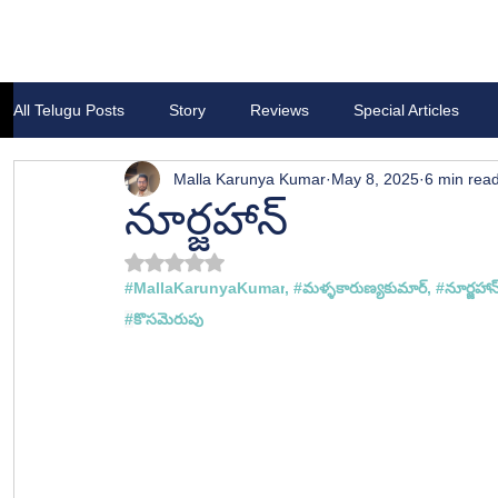
All Telugu Posts
Story
Reviews
Special Articles
Malla Karunya Kumar
May 8, 2025
6 min rea
నూర్జహాన్
Rated NaN out of 5 stars.
#
MallaKarunyaKumar
, 
#మళ
్ళకారుణ్యకుమార్, #
నూర్జహాన
#
కొసమెరుపు