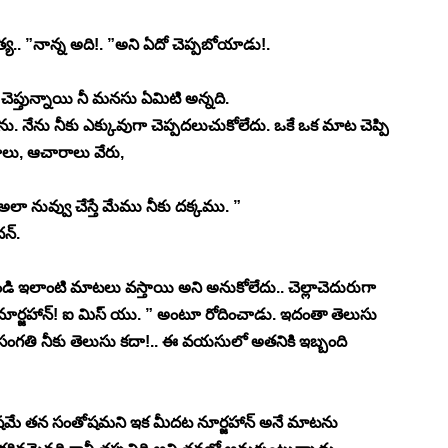
.. ”నాన్న అది!. ”అని ఏదో చెప్పబోయాడు!. 
 చెప్తున్నాయి నీ మనసు ఏమిటి అన్నది. 
. నేను నీకు ఎక్కువుగా చెప్పదలుచుకోలేదు. ఒకే ఒక మాట చెప్పి 
ాలు, ఆచారాలు వేరు, 
అలా నువ్వు చేస్తే మేము నీకు దక్కము. ” 
న్. 
డి ఇలాంటి మాటలు వస్తాయి అని అనుకోలేదు.. చెల్లాచెదురుగా 
. “నూర్జహాన్! ఐ మిస్ యు. ” అంటూ రోదించాడు. ఇదంతా తెలుసు 
ాన్న సంగతి నీకు తెలుసు కదా!.. ఈ వయసులో అతనికి ఇబ్బంది 
ంతోషమే తన సంతోషమని ఇక మీదట నూర్జహాన్ అనే మాటను 