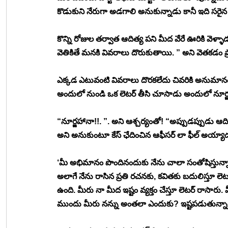
కొడుకుని నేరుగా అడగాలి అనుకున్నాడు కానీ ఇది సరైన
కొన్ని రోజుల తర్వాత ఆదిత్య పని మీద వేరే ఊరికి వెళ
వెతికితే మనకి వివరాలు దొరుకుతాయి. ” అని వెతకడం ప
ఎక్కడ ఎటువంటి వివరాలు దొరకలేదు చివరికి అనుమానం వచ్
అందులో నుండి ఒక లెటర్ తీసి చూసాడు అందులో నూర్జహ
“నూర్జహానా!!. ”. అని ఆశ్చర్యంతో! “అప్పుడప్పుడు ఆదిత
అని అనుకుంటూ కేస్ ఛేదించిన ఆఫీసర్ లా ఫీల్ అయ్యా
‘మీ అభిమానం పొందినందుకు నేను చాలా సంతోషిస్తున్న
అలాగే నేను రాసిన ప్రతి రచనకు, కవితకు బదులిస్తూ లెటర
ఉంది. మీరు నా మీద ఇష్టం వ్యక్తం చేస్తూ లెటర్ రాసార
ముందు మీరు నన్ను అంతలా ఎందుకు? ఇష్టపడుతున్నారో త