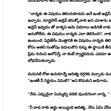
మరిచిపోవాలి అని నిర్ణయం తీసుకున్నాడు. ఈ నిర్ణయం 
 “నాన్నకు ఈ విషయం తెలియకూడదు అనే ఇంటి అడ్రెస్, నా 
ఇచ్చాను. నూర్జహాన్ అడ్రెస్ కనుక్కోవాలి అని చూశాను క
అడ్రెస్ ఇవ్వడం తో వాళ్ళని ఆమె వివరాలు అడిగితే నా
అనుకోలేదు. ఈ విషయం నాన్నకు ఎలా తెలిసింది?. నాక
ఉంటుంది. ఏదైతేనేం మొత్తానికి ఈ విషయం నాన్నకు తెలిస
కోసం అతని సంతోషం వదులుకొని నన్ను ఈ స్థాయికి తీ
ప్రేమ గురించి ఆలోచిస్తే, నా కంటే స్వార్థపరుడు ఎవ
బోధచేసుకున్నాడు. 
మరుసటి రోజు ఉదయాన్నే ఆదిత్య దగ్గరకు వచ్చాడు మ
“ఇంతకీ నీ నిర్ణయం ఏమిటి?”అని కొడుకుని అడిగాడు. 
“నేను ఎప్పుడైనా మిమ్మల్ని వదిలి వుండగలనా నాన్న. ”
“నీ బాధ నాకు అర్థం అయ్యింది ఆదిత్య.. నేను ఏమి చేసి