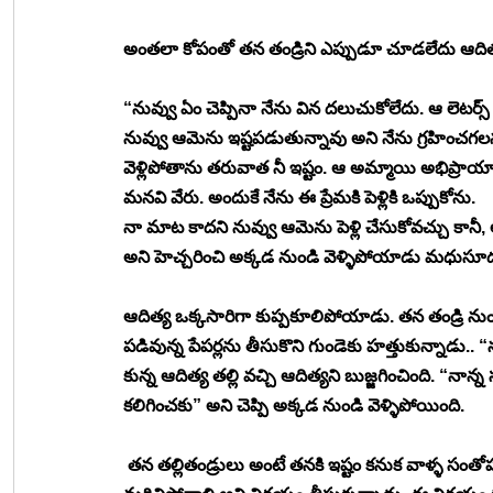
అంతలా కోపంతో తన తండ్రిని ఎప్పుడూ చూడలేదు ఆదిత్య
“నువ్వు ఏం చెప్పినా నేను విన దలుచుకోలేదు. ఆ లెటర్స్
నువ్వు ఆమెను ఇష్టపడుతున్నావు అని నేను గ్రహించగలను
వెళ్లిపోతాను తరువాత నీ ఇష్టం. ఆ అమ్మాయి అభిప్రాయ
మనవి వేరు. అందుకే నేను ఈ ప్రేమకి పెళ్లికి ఒప్పుకోను. 
నా మాట కాదని నువ్వు ఆమెను పెళ్లి చేసుకోవచ్చు కానీ, 
అని హెచ్చరించి అక్కడ నుండి వెళ్ళిపోయాడు మధుసూద
ఆదిత్య ఒక్కసారిగా కుప్పకూలిపోయాడు. తన తండ్రి నుం
పడివున్న పేపర్లను తీసుకొని గుండెకు హత్తుకున్నాడు.
కున్న ఆదిత్య తల్లి వచ్చి ఆదిత్యని బుజ్జగించింది. “న
కలిగించకు” అని చెప్పి అక్కడ నుండి వెళ్ళిపోయింది. 
 తన తల్లితండ్రులు అంటే తనకి ఇష్టం కనుక వాళ్ళ స