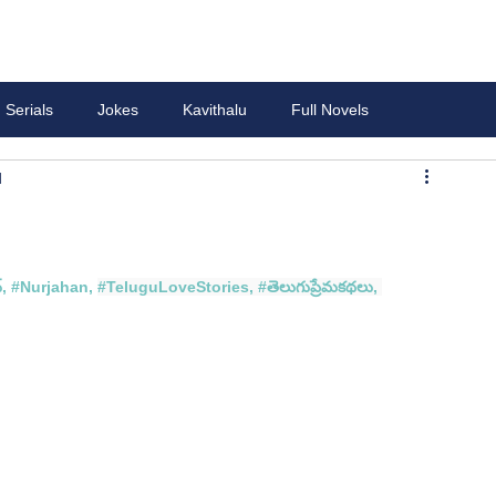
Serials
Jokes
Kavithalu
Full Novels
d
్
, #
Nurjahan
, 
#TeluguLoveStories
, 
#త
ెలుగుప్రేమకథలు, 