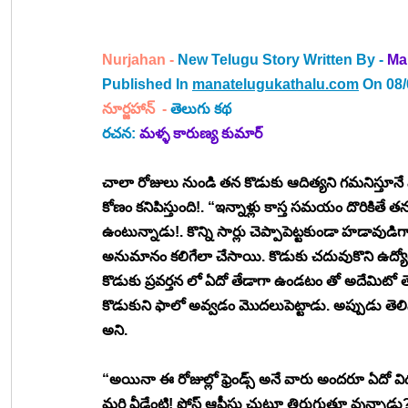
Nurjahan - 
New Telugu Story Written By
-
Ma
Published In 
manatelugukathalu.com
 On 08
నూర్జహాన్ 
 -
తెలుగు కథ
రచన: 
మళ్ళ కారుణ్య కుమార్
చాలా రోజులు నుండి తన కొడుకు ఆదిత్యని గమనిస్తూనే వ
కోణం కనిపిస్తుంది!. “ఇన్నాళ్లు కాస్త సమయం దొరికితే 
ఉంటున్నాడు!. కొన్ని సార్లు చెప్పాపెట్టకుండా హడావుడిగ
అనుమానం కలిగేలా చేసాయి. కొడుకు చదువుకొని ఉద్య
కొడుకు ప్రవర్తన లో ఏదో తేడాగా ఉండటం తో అదేమిటో త
కొడుకుని ఫాలో అవ్వడం మొదలుపెట్టాడు. అప్పుడు తెలిసింది
అని. 
“అయినా ఈ రోజుల్లో ఫ్రెండ్స్ అనే వారు అందరూ ఏదో వి
మరి వీడేంటి! పోస్ట్ ఆఫీసు చుట్టూ తిరుగుతూ వున్నాడు?