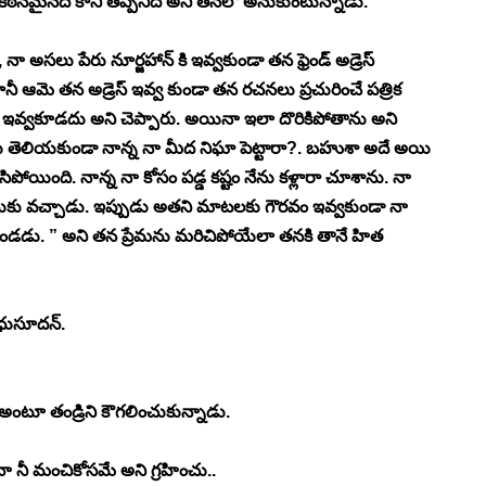
కఠినమైనది కానీ తప్పనిది అని తనలో అనుకుంటున్నాడు. 
అసలు పేరు నూర్జహాన్ కి ఇవ్వకుండా తన ఫ్రెండ్ అడ్రెస్ 
ానీ ఆమె తన అడ్రెస్ ఇవ్వ కుండా తన రచనలు ప్రచురించే పత్రిక 
కు ఇవ్వకూడదు అని చెప్పారు. అయినా ఇలా దొరికిపోతాను అని 
ు తెలియకుండా నాన్న నా మీద నిఘా పెట్టారా?. బహుశా అదే అయి 
ిపోయింది. నాన్న నా కోసం పడ్డ కష్టం నేను కళ్లారా చూశాను. నా 
సుకు వచ్చాడు. ఇప్పుడు అతని మాటలకు గౌరవం ఇవ్వకుండా నా 
డూ ఉండడు. ” అని తన ప్రేమను మరిచిపోయేలా తనకి తానే హిత 
ధుసూదన్. 
 అంటూ తండ్రిని కౌగలించుకున్నాడు. 
నా నీ మంచికోసమే అని గ్రహించు.. 