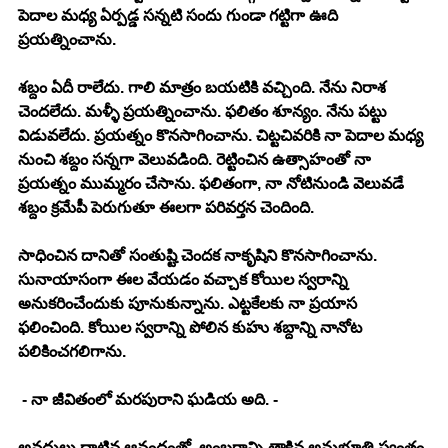
పెదాల మధ్య ఏర్పడ్డ సన్నటి సందు గుండా గట్టిగా ఊది 
ప్రయత్నించాను.
శబ్దం ఏదీ రాలేదు. గాలి మాత్రం బయటికి వచ్చింది. నేను నిరాశ 
చెందలేదు. మళ్ళీ ప్రయత్నించాను. ఫలితం శూన్యం. నేను పట్టు 
విడువలేదు. ప్రయత్నం కొనసాగించాను. చిట్టచివరికి నా పెదాల మధ్య 
నుంచి శబ్దం సన్నగా వెలువడింది. రెట్టించిన ఉత్సాహంతో నా 
ప్రయత్నం ముమ్మరం చేసాను. ఫలితంగా, నా నోటినుండి వెలువడే 
శబ్దం క్రమేపీ పెరుగుతూ ఈలగా పరివర్తన చెందింది. 
సాధించిన దానితో సంతుష్టి చెందక నాకృషిని కొనసాగించాను. 
సునాయాసంగా ఈల వేయడం వచ్చాక కోయిల స్వరాన్ని 
అనుకరించేందుకు పూనుకున్నాను. ఎట్టకేలకు నా ప్రయాస 
ఫలించింది. కోయిల స్వరాన్ని పోలిన కుహు శబ్దాన్ని నానోట 
పలికించగలిగాను. 
 - నా జీవితంలో మరపురాని ఘడియ అది. -
అవధులు దాటిన ఆనందంతో, అంబరాన్ని తాకిన అనుభూతి స్వంతం 