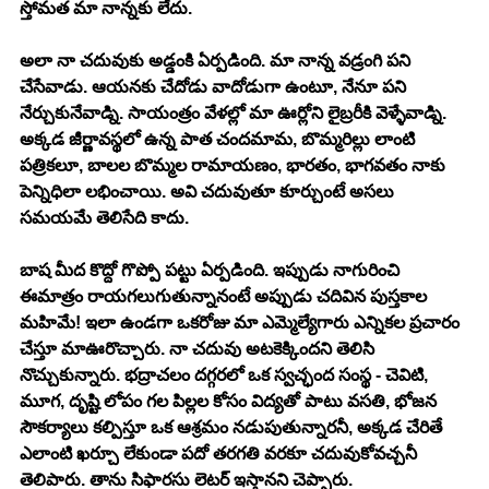
స్తోమత మా నాన్నకు లేదు. 
అలా నా చదువుకు అడ్డంకి ఏర్పడింది. మా నాన్న వడ్రంగి పని 
చేసేవాడు. ఆయనకు చేదోడు వాదోడుగా ఉంటూ, నేనూ పని 
నేర్చుకునేవాడ్ని. సాయంత్రం వేళల్లో మా ఊర్లోని లైబ్రరీకి వెళ్ళేవాడ్ని. 
అక్కడ జీర్ణావస్థలో ఉన్న పాత చందమామ, బొమ్మరిల్లు లాంటి 
పత్రికలూ, బాలల బొమ్మల రామాయణం, భారతం, భాగవతం నాకు 
పెన్నిధిలా లభించాయి. అవి చదువుతూ కూర్చుంటే అసలు 
సమయమే తెలిసేది కాదు. 
బాష మీద కొద్దో గొప్పో పట్టు ఏర్పడింది. ఇప్పుడు నాగురించి 
ఈమాత్రం రాయగలుగుతున్నానంటే అప్పుడు చదివిన పుస్తకాల 
మహిమే! ఇలా ఉండగా ఒకరోజు మా ఎమ్మెల్యేగారు ఎన్నికల ప్రచారం 
చేస్తూ మాఊరొచ్చారు. నా చదువు అటకెక్కిందని తెలిసి 
నొచ్చుకున్నారు. భద్రాచలం దగ్గరలో ఒక స్వచ్ఛంద సంస్థ - చెవిటి, 
మూగ, దృష్టి లోపం గల పిల్లల కోసం విద్యతో పాటు వసతి, భోజన 
సౌకర్యాలు కల్పిస్తూ ఒక ఆశ్రమం నడుపుతున్నారనీ, అక్కడ చేరితే 
ఎలాంటి ఖర్చూ లేకుండా పదో తరగతి వరకూ చదువుకోవచ్చనీ 
తెలిపారు. తాను సిఫారసు లెటర్ ఇస్తానని చెప్పారు. 