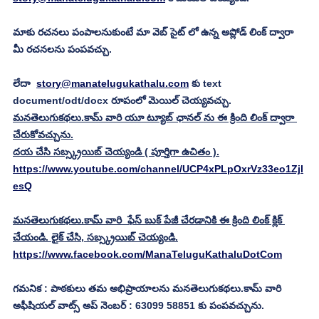
మాకు రచనలు పంపాలనుకుంటే మా వెబ్ సైట్ లో ఉన్న అప్లోడ్ లింక్ ద్వారా 
మీ రచనలను పంపవచ్చు.
లేదా  
story@manatelugukathalu.com
 కు text 
document/odt/docx రూపంలో మెయిల్ చెయ్యవచ్చు. 
మనతెలుగుకథలు.కామ్ వారి యూ ట్యూబ్ ఛానల్ ను ఈ క్రింది లింక్ ద్వారా 
చేరుకోవచ్చును.
దయ చేసి సబ్స్క్రయిబ్ చెయ్యండి ( పూర్తిగా ఉచితం ).
https://www.youtube.com/channel/UCP4xPLpOxrVz33eo1Zjl
esQ
మనతెలుగుకథలు.కామ్ వారి  ఫేస్ బుక్ పేజీ చేరడానికి ఈ క్రింది లింక్ క్లిక్ 
చేయండి. లైక్ చేసి, సబ్స్క్రయిబ్ చెయ్యండి.
https://www.facebook.com/ManaTeluguKathaluDotCom
గమనిక : పాఠకులు తమ అభిప్రాయాలను మనతెలుగుకథలు.కామ్ వారి 
అఫీషియల్ వాట్స్ అప్ నెంబర్ : 63099 58851 కు పంపవచ్చును.