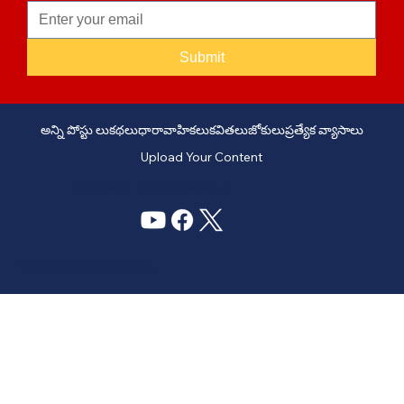
Submit
అన్ని పోస్టు లు
కథలు
ధారావాహికలు
కవితలు
జోకులు
ప్రత్యేక వ్యాసాలు
Upload Your Content
PHONE: +91 6309958851 - EMAIL:
story@manatelugukathalu.com
© 2035
Designed & Digital Marketing by Agency Conversion Guru
.