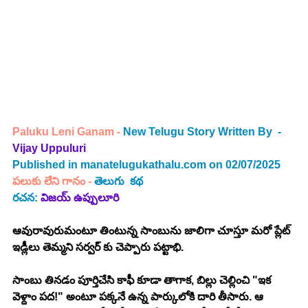
Paluku Leni Ganam - 
New Telugu Story Written By 
 -
Vijay Uppuluri
Published in 
manatelugukathalu.com
 on 02/07/2025 
పలుకు లేని గానం
 - 
తెలుగు 
 కథ
రచన:
విజయ్ ఉప్పులూరి
ఆవురావురుమంటూ తింటున్న సాంబును జాలిగా చూస్తూ మరో ప్లేట్ 
ఇడ్లీలు తెమ్మని సర్వర్ కు చెప్పారు పట్టాభి. 
సాంబు తినడం పూర్తిచేసి కాఫీ కూడా తాగాక, బిల్లు చెల్లించి "ఇక 
వెళ్దాం పద!" అంటూ పక్కనే ఉన్న పార్కులోకి దారి తీసారు. ఆ 