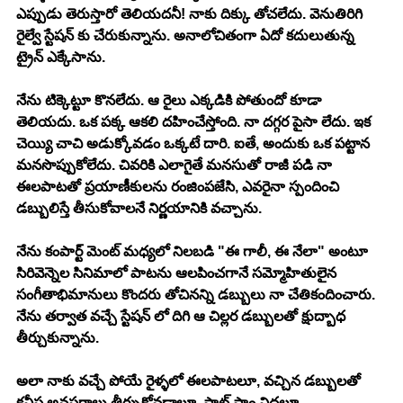
ఎప్పుడు తెరుస్తారో తెలియదనీ! నాకు దిక్కు తోచలేదు. వెనుతిరిగి 
రైల్వే స్టేషన్ కు చేరుకున్నాను. అనాలోచితంగా ఏదో కదులుతున్న 
ట్రైన్ ఎక్కేసాను. 
నేను టిక్కెట్టూ కొనలేదు. ఆ రైలు ఎక్కడికి పోతుందో కూడా 
తెలియదు. ఒక పక్క ఆకలి దహించేస్తోంది. నా దగ్గర పైసా లేదు. ఇక 
చెయ్యి చాచి అడుక్కోవడం ఒక్కటే దారి. ఐతే, అందుకు ఒక పట్టాన 
మనసొప్పుకోలేదు. చివరికి ఎలాగైతే మనసుతో రాజీ పడి నా 
ఈలపాటతో ప్రయాణీకులను రంజింపజేసి, ఎవరైనా స్పందించి 
డబ్బులిస్తే తీసుకోవాలనే నిర్ణయానికి వచ్చాను. 
నేను కంపార్ట్ మెంట్ మధ్యలో నిలబడి "ఈ గాలీ, ఈ నేలా" అంటూ 
సిరివెన్నెల సినిమాలో పాటను ఆలపించగానే సమ్మోహితులైన 
సంగీతాభిమానులు కొందరు తోచినన్ని డబ్బులు నా చేతికందించారు. 
నేను తర్వాత వచ్చే స్టేషన్ లో దిగి ఆ చిల్లర డబ్బులతో క్షుద్బాధ 
తీర్చుకున్నాను. 
అలా నాకు వచ్చే పోయే రైళ్ళలో ఈలపాటలూ, వచ్చిన డబ్బులతో 
కనీస అవసరాలు తీర్చుకోవడాలూ, ఫ్లాట్ ఫాం నిద్రలూ 