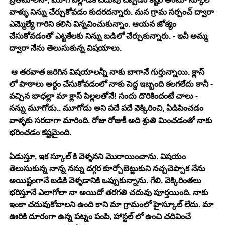
వాళ్ళు నిన్ను చేర్చుకోవడం కుదరదన్నారు. మన గ్రామ సర్పంచ్ ద్వారా 
ఎమ్మెల్యే గారిని కలిసి విన్నవించుకున్నాం. ఆయన జోక్యం 
చేసుకోవడంతో ఎట్టకేలకు నిన్ను బడిలో చేర్చుకున్నారు. - ఇవీ అమ్మ 
ద్వారా నేను తెలుసుకున్న విషయాలు. 
 ఆ తరవాత జరిగిన విషయాలన్నీ నాకు బాగానే గుర్తున్నాయి. క్లాస్ 
లో పాఠాలు అర్థం చేసుకోవడంలో నాకు పెద్ద ఇబ్బంది కలగలేదు కానీ - 
వచ్చిన బాధల్లా మా క్లాస్ పిల్లలతోనే! సందు దొరికిందంటే చాలు - 
నన్ను మూగోడు.. మూగోడు అని పదే పదే వెక్కిరించి, ఏడిపించడం 
వాళ్ళకు సరదాగా మారింది. రోజు రోజుకీ అది శ్రుతి మించడంతో నాకు 
భరించడం కష్టమైంది. 
ఏడుస్తూ, ఇక స్కూల్ కి వెళ్ళనని మొరాయించాను. విషయం 
తెలుసుకున్న నాన్న నన్ను దగ్గర కూర్చోబెట్టుకుని నచ్చచెప్పాక నేను 
అయిష్టంగానే బడికి వెళ్ళడానికి ఒప్పుకున్నాను. గేలి, వెక్కిరింతలు 
భరిస్తూనే ఎలాగోలా నా అయిదో తరగతి చదువు పూర్తయింది. నాకు 
ఇంకా చదువుకోవాలని ఉంది కాని మా గ్రామంలో హైస్కూల్ లేదు. మా 
ఊరికి దూరంగా ఉన్న పట్నం పంపి, హాస్టల్ లో ఉంచి చదివించే 