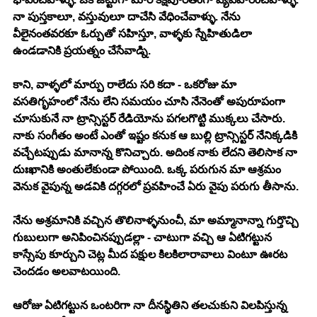
నా పుస్తకాలూ, వస్తువులూ దాచేసి వేధించేవాళ్ళు. నేను 
వీలైనంతవరకూ ఓర్పుతో సహిస్తూ, వాళ్ళకు స్నేహితుడిలా 
ఉండడానికి ప్రయత్నం చేసేవాడ్ని. 
కాని, వాళ్ళలో మార్పు రాలేదు సరి కదా - ఒకరోజు మా 
వసతిగృహంలో నేను లేని సమయం చూసి నేనెంతో అపురూపంగా 
చూసుకునే నా ట్రాన్సిస్టర్ రేడియోను పగలగొట్టి ముక్కలు చేసారు. 
నాకు సంగీతం అంటే ఎంతో ఇష్టం కనుక ఆ బుల్లి ట్రాన్సిస్టర్ నేనిక్కడికి 
వచ్చేటప్పుడు మానాన్న కొనిచ్చారు. అదింక నాకు లేదని తెలిసాక నా 
దుఃఖానికి అంతులేకుండా పోయింది. ఒక్క పరుగున మా ఆశ్రమం 
వెనుక వైపున్న అడవికి దగ్గరలో ప్రవహించే ఏరు వైపు పరుగు తీసాను. 
నేను అశ్రమానికి వచ్చిన తొలినాళ్ళనుంచీ, మా అమ్మానాన్నా గుర్తొచ్చి 
గుబులుగా అనిపించినప్పుడల్లా - చాటుగా వచ్చి ఆ ఏటిగట్టున 
కాస్సేపు కూర్చుని చెట్ల మీద పక్షుల కిలకిలారావాలు వింటూ ఊరట 
చెందడం అలవాటయింది. 
ఆరోజు ఏటిగట్టున ఒంటరిగా నా దీనస్థితిని తలచుకుని విలపిస్తున్న 