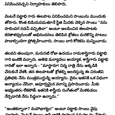
వినిపించవచ్చని నిర్వాహకులు తెలిపారు. 
వెంటనే పట్టాభి గారు ఈలపాట వినిపించమని సాంబును ముందుకు 
తోసారు. కొంత బిడియపడుతూనే స్టేజి మీదకు వెళ్ళిన సాంబు "నను 
పాలింపగ నడచీ వచ్చితివా" అంటూ ఆలపించిన ఈలపాటకు 
కరతాళధ్వనులతో అభినందనలు తెలిపిన శ్రోతలు మరికొన్ని పాటలు 
పాడాల్సిందిగా ప్రోత్సహించారు. సాంబు వారి కోరికను మన్నించాడు. 
తలవని తలంపుగా, మరుసటి రోజు ఉదయం రామశాస్త్రిగారు పట్టాభి 
గారి ఇంటికి వచ్చారు. అతిథి మర్యాదలు అయ్యాక, శాస్త్రిగారు పట్టాభి 
గారితో ఇలా అన్నారు - "మాస్టారూ! నిన్న రాత్రి నేను అక్కడికి 
చేరుకునే వేళకి, తన ఈలపాటతో శ్రోతల్ని అలరిస్తున్న ఈ చిరంజీవి 
ప్రతిభకు నేను మంత్రముగ్ధుడ్ని అయ్యాను. దైవం ఇతనికి ఒక విధంగా 
అన్యాయం చేసినా, అపూర్వమైన వరాన్ని ప్రసాదించాడు. మీకు 
అభ్యంతరం లేకపోతే, ఇతనికి శాస్త్రీయ సంగీతంలో మెళకువలు 
నేర్పడానికి నేను సిద్ధంగా ఉన్నాను."
"అంతకన్నానా? మహాభాగ్యం!" అంటూ పట్టాభి సాంబు వైపు 
చూసారు. వెంటనే సాంబు శాస్త్రి గారికి సాస్టాంగ నమస్కారం చేసాడు. 