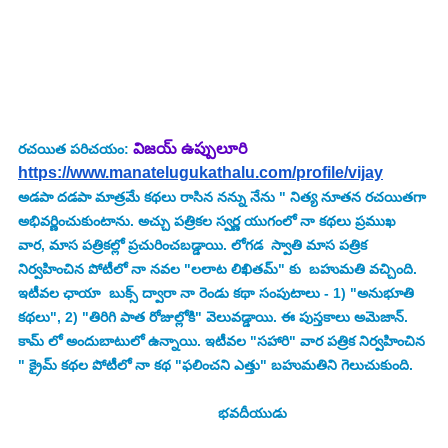
విజయ్ ఉప్పులూరి
రచయిత పరిచయం:
https://www.manatelugukathalu.com/profile/vijay
అడపా దడపా మాత్రమే కథలు రాసిన నన్ను నేను " నిత్య నూతన రచయితగా 
అభివర్ణించుకుంటాను. అచ్చు పత్రికల స్వర్ణ యుగంలో నా కథలు ప్రముఖ 
వార, మాస పత్రికల్లో ప్రచురించబడ్డాయి. లోగడ  స్వాతి మాస పత్రిక 
నిర్వహించిన పోటీలో నా నవల "లలాట లిఖితమ్" కు  బహుమతి వచ్చింది.
ఇటీవల ఛాయా  బుక్స్ ద్వారా నా రెండు కథా సంపుటాలు - 1) "అనుభూతి 
కథలు", 2) "తిరిగి పాత రోజుల్లోకి" వెలువడ్డాయి. ఈ పుస్తకాలు అమెజాన్. 
కామ్ లో అందుబాటులో ఉన్నాయి. ఇటీవల "సహారి" వార పత్రిక నిర్వహించిన 
" క్రైమ్ కథల పోటీలో నా కథ "ఫలించని ఎత్తు" బహుమతిని గెలుచుకుంది.
                                                  భవదీయుడు