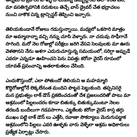
మా వసతిగృహానికి సరుకులు తెచ్చే వాన్ డ్రైవర్ చేత భద్రాచలం 
నుంచి నాకొక చిన్న ట్రాన్సిస్టర్ తెప్పించి ఇచ్చారు. 
తెలియకుండానే రోజులు గడుస్తున్నాయి. మధ్యలో ఒకసారి మాత్రం 
మా అమ్మానాన్నా వచ్చి నన్ను చూసి వెళ్ళారు. నా చదువు సాఫీగానే 
సాగింది. మరో నెల రోజుల్లో పరీక్షలు జరిగి వేసవి సెలవులకు మా ఊరు 
వెళతానని నేను ఆశగా ఎదురుచూస్తున్న సమయంలో, సరిగ్గా అప్పుడే 
ఎవరూ ఎన్నడూ ఊహించని పెను విపత్తు కరోనా వైరస్ రూపంలో 
యావత్ ప్రపంచాన్ని అతలాకుతలం చేసింది. 
ఎందుకొస్తుందో, ఎలా పోతుందో తెలియని ఆ మహమ్మారి 
కొద్దిరోజుల్లోనే లెక్కలేనంత మందిని పొట్టన పెట్టుకుంది. తప్పనిసరై 
మన ప్రభుత్వం లాక్ డౌన్ ప్రకటించడంతో దేశ ప్రజలందరితో పాటు మా 
ఆశ్రమంలో పిల్లలందరం కూడా బితుక్కు బితుక్కుమంటూ నెలల 
తరబడి బందీలుగా గడపసాగాం. ఎట్టకేలకు కరోనా వైరస్ కాస్త తగ్గు 
ముఖం పట్టి లాక్ డౌన్ లు ఎత్తేసి, రవాణా సౌకర్యాలు మెరుగుపడ్డాక 
ఆశ్రమంలోని పిల్లలు ఎవరి ఊళ్ళకు వారు వెళ్ళేలా ఆశ్రమ అధికారులు 
ప్రత్యేక ఏర్పాట్లు చేసారు. 