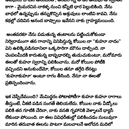
కాగా - మైమరచిన నాకళ్ళ నుంచి కన్నీటి ధార పెల్లుబికింది. నేను 
బాధలో ఉన్నప్పుడు తన్నుకొచ్చిన అశ్రువులు లాంటివి కావవి. నేను 
కథల్లో చదివిన ఆనంద బాష్పాలు ఇవేనని నాకు గ్రాహ్యమయింది. 
 అంతవరకూ నేను పడుతున్న తంటాలను పట్టించుకోకుండా 
నిర్విరామంగా తన గానాన్ని వినిపిస్తున్న కోయిల నా "కుహూ నాదం" 
విని ఉలిక్కిపడినదానిలా ఒక్కసారిగా మౌనం దాల్చింది. నా 
చెంపలమీదకి కారుతున్న బాష్పధారల్ని తుడుచుకుంటూ, మరోమారు 
ఈలతో కుహూ స్వరాన్ని పలికించాను. మరో కోయిల పోటీకి 
వచ్చిందని అనుకుందేమో, కోయిల తనూ తగ్గేది లేనట్లు 
'కుహూకుహూ' అంటూ రాగం తీసింది. నేనూ నా ఈలతో 
ప్రతిస్పందించాను. 
ఇక చెప్పేదేముంది? మేమిద్దరం పోటాపోటీగా కుహూ కుహూ రాగాలు 
తీస్తుంటే, చీకటి పడిన సంగతే తెలియలేదు. కోయిల నాకు వీడ్కోలు 
పలికి తన గూటికి చేరినా, నాకు వసతి గృహానికి వెళ్ళాలనే ధ్యాసే 
లేకుండా పోయింది. నా ఈల వివిధరీతుల్లో పలికించడం సులువుగా 
మారిన తరువాత ఈలను పాటగా మలచాలనే ఆలోచన మదిలో 