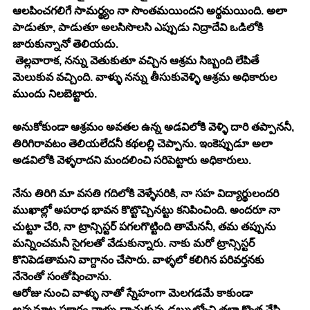
ఆలపించగలిగే సామర్థ్యం నా సొంతమయిందని అర్థమయింది. అలా 
పాడుతూ, పాడుతూ అలసిసొలసి ఎప్పుడు నిద్రాదేవి ఒడిలోకి 
జారుకున్నానో తెలియదు. 
 తెల్లవారాక, నన్ను వెతుకుతూ వచ్చిన ఆశ్రమ సిబ్బంది లేపితే 
మెలుకువ వచ్చింది. వాళ్ళు నన్ను తీసుకువెళ్ళి ఆశ్రమ అధికారుల 
ముందు నిలబెట్టారు. 
అనుకోకుండా ఆశ్రమం అవతల ఉన్న అడవిలోకి వెళ్ళి దారి తప్పాననీ, 
తిరిగిరావటం తెలియలేదనీ కథలల్లి చెప్పాను. ఇంకెప్పుడూ అలా 
అడవిలోకి వెళ్ళరాదని మందలించి సరిపెట్టారు అధికారులు. 
నేను తిరిగి మా వసతి గదిలోకి వెళ్ళేసరికి, నా సహ విద్యార్థులందరి 
ముఖాల్లో అపరాధ భావన కొట్టొచ్చినట్టు కనిపించింది. అందరూ నా 
చుట్టూ చేరి, నా ట్రాన్సిస్టర్ పగలగొట్టింది తామేననీ, తమ తప్పును 
మన్నించమనీ సైగలతో వేడుకున్నారు. నాకు మరో ట్రాన్సిస్టర్ 
కొనిపెడతామని వాగ్దానం చేసారు. వాళ్ళలో కలిగిన పరివర్తనకు 
నేనెంతో సంతోషించాను. 
ఆరోజు నుంచి వాళ్ళు నాతో స్నేహంగా మెలగడమే కాకుండా 
అన్నమాట ప్రకారం వాళ్ళు దాచుకున్న డబ్బుల్లోంచి తలా కొంత వేసి, 