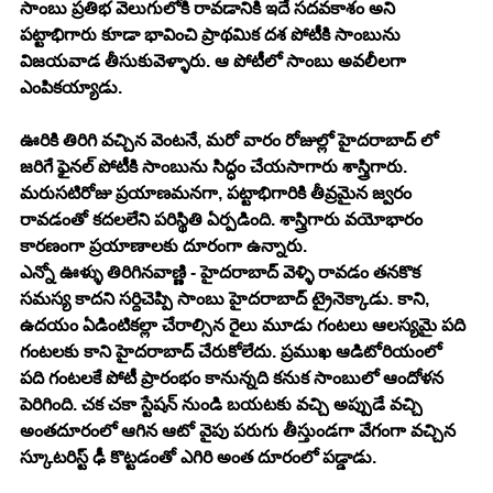
సాంబు ప్రతిభ వెలుగులోకి రావడానికి ఇదే సదవకాశం అని 
పట్టాభిగారు కూడా భావించి ప్రాథమిక దశ పోటీకి సాంబును 
విజయవాడ తీసుకువెళ్ళారు. ఆ పోటీలో సాంబు అవలీలగా 
ఎంపికయ్యాడు. 
ఊరికి తిరిగి వచ్చిన వెంటనే, మరో వారం రోజుల్లో హైదరాబాద్ లో 
జరిగే ఫైనల్ పోటీకి సాంబును సిద్ధం చేయసాగారు శాస్త్రిగారు. 
మరుసటిరోజు ప్రయాణమనగా, పట్టాభిగారికి తీవ్రమైన జ్వరం 
రావడంతో కదలలేని పరిస్థితి ఏర్పడింది. శాస్త్రిగారు వయోభారం 
కారణంగా ప్రయాణాలకు దూరంగా ఉన్నారు. 
ఎన్నో ఊళ్ళు తిరిగినవాణ్ణి - హైదరాబాద్ వెళ్ళి రావడం తనకొక 
సమస్య కాదని సర్దిచెప్పి సాంబు హైదరాబాద్ ట్రైనెక్కాడు. కాని, 
ఉదయం ఏడింటికల్లా చేరాల్సిన రైలు మూడు గంటలు ఆలస్యమై పది 
గంటలకు కాని హైదరాబాద్ చేరుకోలేదు. ప్రముఖ ఆడిటోరియంలో 
పది గంటలకే పోటీ ప్రారంభం కానున్నది కనుక సాంబులో ఆందోళన 
పెరిగింది. చక చకా స్టేషన్ నుండి బయటకు వచ్చి అప్పుడే వచ్చి 
అంతదూరంలో ఆగిన ఆటో వైపు పరుగు తీస్తుండగా వేగంగా వచ్చిన 
స్కూటరిస్ట్ ఢీ కొట్టడంతో ఎగిరి అంత దూరంలో పడ్డాడు. 