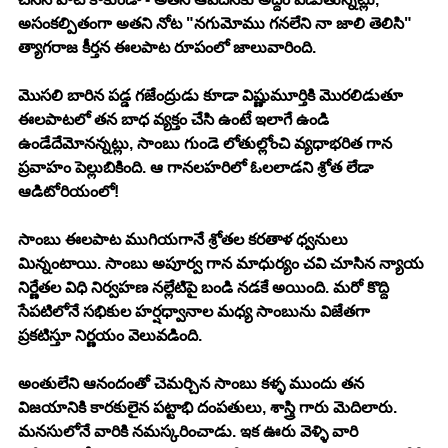
అసంకల్పితంగా అతని నోట "నగుమోము గనలేని నా జాలి తెలిసి" 
త్యాగరాజ కీర్తన ఈలపాట రూపంలో జాలువారింది. 
మొసలి బారిన పడ్డ గజేంద్రుడు కూడా విష్ణుమూర్తికి మొరలిడుతూ 
ఈలపాటలో తన బాధ వ్యక్తం చేసి ఉంటే ఇలాగే ఉండి 
ఉండేదేమోనన్నట్లు, సాంబు గుండె లోతుల్లోంచి వ్యధాభరిత గాన 
ప్రవాహం పెల్లుబికింది. ఆ గానలహరిలో ఓలలాడని శ్రోత లేడా 
ఆడిటోరియంలో! 
సాంబు ఈలపాట ముగియగానే శ్రోతల కరతాళ ధ్వనులు 
మిన్నంటాయి. సాంబు అపూర్వ గాన మాధుర్యం చవి చూసిన న్యాయ 
నిర్ణేతల విధి నిర్వహణ నల్లేటిపై బండి నడకే అయింది. మరో కొద్ది 
సేపటిలోనే సభికుల హర్షధ్వానాల మధ్య సాంబును విజేతగా 
ప్రకటిస్తూ నిర్ణయం వెలువడింది. 
అంతులేని ఆనందంతో చెమర్చిన సాంబు కళ్ళ ముందు తన 
విజయానికి కారకులైన పట్టాభి దంపతులు, శాస్త్రి గారు మెదిలారు. 
మనసులోనే వారికి నమస్కరించాడు. ఇక ఊరు వెళ్ళి వారి 