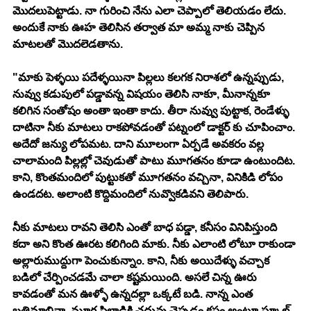
మొదలుపెట్టాడు. నా గురించి నేను ఎలా చెప్పాలో తెలియడం లేదు. 
అందుకే నాకు ఊహ తెలిసిన తర్వాత మా అమ్మ నాకు చెప్పిన 
మాటలతో మొదలెడతాను. 
"మాకు పెళ్ళయి పదేళ్ళయినా పిల్లలు కలగక నిరాశలో ఉన్నప్పుడు, 
నువ్వు కడుపులో పడ్డావన్న విషయం తెలిసి నాకూ, మీనాన్నకూ 
కలిగిన సంతోషం అంతా ఇంతా కాదు. తీరా నువ్వు పుట్టాక, రెండేళ్ళు 
దాటినా నీకు మాటలు రాకపోవడంతో పట్నంలో డాక్టర్ కు చూపించాం. 
అదేదో జన్యు లోపమట. దాని మూలంగా ఏర్పడే అవకరం వల్ల 
చాలామంది పిల్లల్లో చెవుడుతో పాటు మూగతనం కూడా ఉంటుందిట. 
కాని, కొంతమందిలో పుట్టుకతో మూగతనం వచ్చినా, వినికిడి లోపం 
ఉండదట. అలాంటి కొద్దిమందిలో నువ్వొకడివని తెలిపారు. 
నీకు మాటలు రావని తెలిసి ఎంతో బాధ పడ్డా, కనీసం వినిపిస్తుంది 
కదా అని కొంత ఊరట కలిగింది మాకు. నీకు ఎలాంటి లోటూ రాకుండా 
అల్లారుముద్దుగా పెంచుకున్నాం. కాని, నీకు అయిదేళ్ళు వచ్చాక 
బడిలో చేర్పించడమే చాలా కష్టమయింది. అసలే చిన్న ఊరు 
కావడంతో మన ఊళ్ళో ఉన్నదల్లా ఒక్కటే బడి. నాన్న ఎంత 
బ్రతిమాలినా, మూగ పిల్లాడికి చదువు చెప్పడం కష్టం అంటూ స్కూల్ 