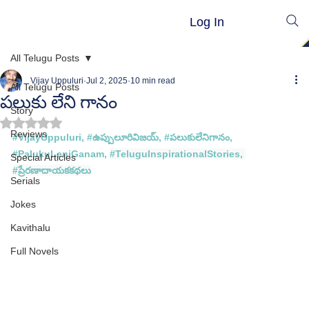
Log In
All Telugu Posts
Vijay Uppuluri
Jul 2, 2025
10 min read
All Telugu Posts
పలుకు లేని గానం
Story
Rated NaN out of 5 stars.
Reviews
#
VijayUppuluri
, #
ఉప్పులూరివిజయ్
, #
పలుకులేనిగానం
, 
#PalukuLeniGanam
,
#TeluguInspirationalStories
, 
Special Articles
#ప
్రేరణాదాయకకథలు
Serials
Jokes
Kavithalu
Full Novels