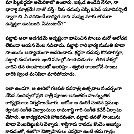
మా పిల్లలిద్దరూ అమెరికాలో ఉంటారు. ఇక్కడ ఉండేది నేనూ, నా 
భార్యా మాత్రమే! నాతో వస్తే - నీకు చదువు చెప్పి ఓపెన్ యూనివర్సిటీ 
ద్వారా బి. ఏ చదివించే బాధ్యత నాది. నువ్వు మాకు తోడుగా 
ఉన్నట్టూ ఉంటుంది. ఏమంటావ్?” 
పట్టాభి అలా అడగడమే అదృష్టంగా భావించిన సాంబు మరో ఆలోచన 
లేకుండా ఆయన వెంట నడిచాడు. పట్టాభి గారి భార్య సుమతి కూడా 
సాంబును ఆప్యాయంగా ఆదరించారు. శ్రద్ధగా చదువు కొనసాగిస్తూ, 
పట్టాభి దంపతులకు ఇంటి పనుల్లో సాయపడుతూ, తీరిక వేళల్లో 
వారిని తన ఈలపాటలతో అలరిస్తూ - త్వరిత కాలంలోనే సాంబు 
వారికి స్వంత మనిషిలా మారిపోయాడు. 
ఇలా ఉండగా, ఆ ఊరిలో గణపతి నవరాత్రి ఉత్సవాల సందర్భంగా 
వేసిన పందిళ్ళలో ప్రతి రాత్రీ పూజల అనంతరం సాంస్కృతిక 
కార్యక్రమాలు నిర్వహించేవారు. ఆరోజు ఆ ఊరికే చెందిన ప్రముఖ 
కర్ణాటక సంగీత విద్వాంసులు రామశాస్త్రి గారి సంగీత కచేరీ ఏర్పాటు 
చేసారు. ఆ కార్యక్రమానికి హాజరవుతూ, పట్టాభి తనతో సాంబును 
కూడా వెంటబెట్టుకుని వెళ్ళారు. శాస్త్రిగారు రావడం కొంచెం ఆలస్యం 
కావడంతో, ఈలోగా ఔత్సాహికులు ఎవరైనా ఉంటే తమ గాత్రం 