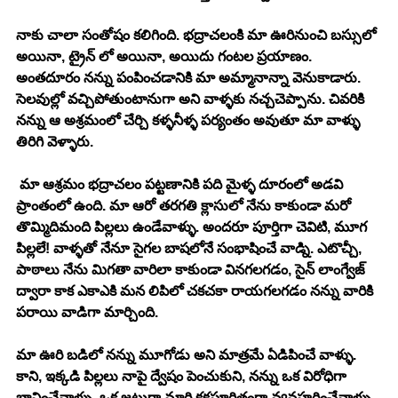
నాకు చాలా సంతోషం కలిగింది. భద్రాచలంకి మా ఊరినుంచి బస్సులో 
అయినా, ట్రైన్ లో అయినా, అయిదు గంటల ప్రయాణం. 
అంతదూరం నన్ను పంపించడానికి మా అమ్మానాన్నా వెనుకాడారు. 
సెలవుల్లో వచ్చిపోతుంటానుగా అని వాళ్ళకు నచ్చచెప్పాను. చివరికి 
నన్ను ఆ అశ్రమంలో చేర్చి కళ్ళనీళ్ళ పర్యంతం అవుతూ మా వాళ్ళు 
తిరిగి వెళ్ళారు. 
 మా ఆశ్రమం భద్రాచలం పట్టణానికి పది మైళ్ళ దూరంలో అడవి 
ప్రాంతంలో ఉంది. మా ఆరో తరగతి క్లాసులో నేను కాకుండా మరో 
తొమ్మిదిమంది పిల్లలు ఉండేవాళ్ళు. అందరూ పూర్తిగా చెవిటి, మూగ 
పిల్లలే! వాళ్ళతో నేనూ సైగల బాషలోనే సంభాషించే వాడ్ని. ఎటొచ్చీ, 
పాఠాలు నేను మిగతా వారిలా కాకుండా వినగలగడం, సైన్ లాంగ్వేజ్ 
ద్వారా కాక ఎకాఎకి మన లిపిలో చకచకా రాయగలగడం నన్ను వారికి 
పరాయి వాడిగా మార్చింది. 
మా ఊరి బడిలో నన్ను మూగోడు అని మాత్రమే ఏడిపించే వాళ్ళు. 
కాని, ఇక్కడి పిల్లలు నాపై ద్వేషం పెంచుకుని, నన్ను ఒక విరోధిగా 
భావించేవాళ్ళు. ఒక జట్టుగా మారి కక్షపూరితంగా వ్యవహరించేవాళ్ళు. 