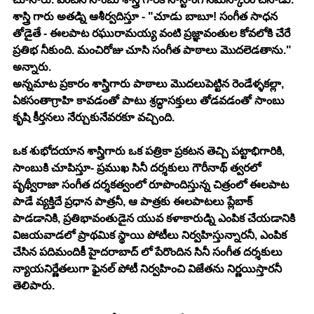
శాస్త్రి గారు అతడ్ని ఆశీర్వదిస్తూ - "చూడు బాబూ! సంగీత సాధన 
తోడైతే - ఈలపాట రఘురామయ్య వంటి ప్రజ్ఞావంతుల కోవలోకి చేరే 
ప్రతిభ నీకుంది. మంచిరోజు చూసి సంగీత పాఠాలు మొదలెడతాను." 
అన్నారు. 
అన్నమాట ప్రకారం శాస్త్రిగారు పాఠాలు మొదలుపెట్టిన రెండేళ్ళకల్లా, 
ఏకసంతాగ్రాహి కావడంతో పాటు శ్రద్ధాసక్తులు తోడవడంతో సాంబు 
కృషి కీర్తనలు నేర్చుకునేవరకూ వచ్చింది. 
ఒక శుభోదయాన శాస్త్రిగారు ఒక పత్రికా ప్రకటన తెచ్చి పట్టాభిగారికి, 
సాంబుకి చూపిస్తూ- ప్రముఖ సినీ దర్శకులు గౌరీనాథ్ త్వరలో 
పృథ్వీరాజా సంగీత దర్శకత్వంలో రూపొందిస్తున్న చిత్రంలో ఈలపాట 
పాడే వ్యక్తిదే ప్రధాన పాత్రనీ, ఆ పాత్రకు ఈలపాటలు ప్లేబాక్ 
పాడడానికి, ప్రతిభావంతుడైన యువ కళాకారుడ్ని ఎంపిక చేయడానికి 
విజయవాడలో ప్రాథమిక స్థాయి పోటీలు నిర్వహిస్తున్నారనీ, ఎంపిక 
చేసిన పదిమందికీ హైదరాబాద్ లో పేరొందిన సినీ సంగీత దర్శకులు 
న్యాయనిర్ణేతలుగా ఫైనల్ పోటీ నిర్వహించి విజేతను నిర్ణయిస్తారనీ 
తెలిపారు. 