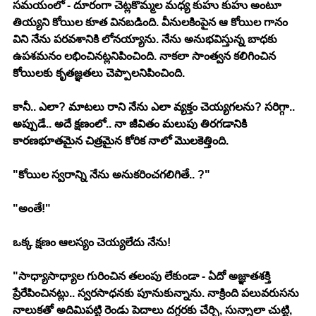
సమయంలో - దూరంగా చెట్లకొమ్మల మధ్య కుహు కుహు అంటూ 
తియ్యని కోయిల కూత వినబడింది. వీనులకింపైన ఆ కోయిల గానం 
విని నేను పరవశానికి లోనయ్యాను. నేను అనుభవిస్తున్న బాధకు 
ఉపశమనం లభించినట్లనిపించింది. నాకలా సాంత్వన కలిగించిన 
కోయిలకు కృతజ్ఞతలు చెప్పాలనిపించింది. 
కానీ.. ఎలా? మాటలు రాని నేను ఎలా వ్యక్తం చెయ్యగలను? సరిగ్గా.. 
అప్పుడే.. అదే క్షణంలో.. నా జీవితం మలుపు తిరగడానికి 
కారణభూతమైన చిత్రమైన కోరిక నాలో మొలకెత్తింది. 
"కోయిల స్వరాన్ని నేను అనుకరించగలిగితే.. ?"
"అంతే!"
ఒక్క క్షణం ఆలస్యం చెయ్యలేదు నేను!
"సాధ్యాసాధ్యాల గురించిన తలంపు లేకుండా - ఏదో అజ్ఞాతశక్తి 
ప్రేరేపించినట్లు.. స్వరసాధనకు పూనుకున్నాను. నాక్రింది పలువరుసను 
నాలుకతో అదిమిపట్టి రెండు పెదాలు దగ్గరకు చేర్చి, సున్నాలా చుట్టి, 