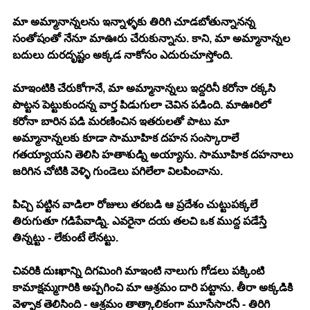
మా అమ్మానాన్నలను ఇన్నాళ్ళకు తిరిగి చూడబోతున్నానన్న 
సంతోషంతో నేనూ మాఊరు చేరుకున్నాను. కాని, మా అమ్మానాన్నల 
బదులు దురదృష్టం అక్కడ నాకోసం ఎదురుచూస్తోంది. 
మాఇంటికి చేరుకోగానే, మా అమ్మానాన్నలు ఇద్దరినీ కరోనా రక్కసి 
పొట్టన పెట్టుకుందన్న వార్త పిడుగులా చెవిన పడింది. మాఊరిలో 
కరోనా బారిన పడి మరణించిన ఇతరులతో పాటు మా 
అమ్మానాన్నలకు కూడా సామూహిక దహన సంస్కారాలే 
గతయ్యాయని తెలిసి హతాశుడ్ని అయ్యాను. సామూహిక దహనాలు 
జరిగిన చోటికి వెళ్ళి గుండెలు పగిలేలా విలపించాను. 
పిచ్చి పట్టిన వాడిలా రోజులు తరబడి ఆ ప్రదేశం చుట్టుపక్కలే 
తిరుగుతూ గడిపేవాడ్ని. ఎవరైనా దయ తలచి ఒక ముద్ద పడేస్తే 
తిన్నట్టు - లేకుంటే లేనట్టు. 
చివరికి దుఃఖాన్ని దిగమింగి మాఇంటి నాలుగు గోడలు పక్కింటి 
కామాక్షమ్మగారికి అప్పగించి మా ఆశ్రమం దారి పట్టాను. తీరా అక్కడికి 
వెళ్ళాక తెలిసింది - ఆశ్రమం తాత్కాలికంగా మూసేసారనీ - తిరిగి 