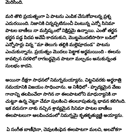
మెరిసింది. 
మరి తొలి ప్రయత్నంగా ఏ పాటను ఎంపిక చేసుకోవాలన్న ప్రశ్న 
ఎదురయింది. నిజానికి చిన్నప్పటినుంచీ వింటున్న ఎన్నో సినిమా 
పాటల బాణీలు నా మస్తిష్కంలో నిక్షిప్తమై ఉన్నాయి. ఎంతో తర్జన 
భర్జన పడ్డ పిదప అవేవీ కాదనుకుని, మొట్టమొదటిసారిగా బడిలో 
ఎన్నోసార్లు విన్న "మా తెలుగు తల్లికి మల్లెపూదండ" పాటను 
ఎంచుకున్నాను. ప్రయత్నం మొదలు పెట్టాక అర్థమయింది - ఈలను 
కావల్సిన సరళిలో రాగబద్ధమైన పాటగా మల్చడం అనుకున్నంత 
సులభం కాదని. 
అయినా దీక్షగా సాధనలో నిమగ్నమయ్యాను. చిట్టచివరకు అర్థరాత్రి 
సమయానికి విజయం సాధించాను. ఆ నిశీధిలో - హృద్యమైన వేణు 
గానాన్ని తలపించేలా సాగిన నా ఈలపాటలోని మాధుర్యానికి నా 
చుట్టూ ఉన్న చెట్టూ చేమా పులకించి తలలూపుతున్న భావన కలిగింది. 
ఇక వరుసగా నాకు నచ్చిన శ్రావ్యమైన సినిమా పాటల బాణీలు 
ఈలపాటలుగా ఆలపించడంలో నిమగ్నమై కృతకృత్యుణ్ణి అయ్యాను. 
 ఏ సంగీత బాణీనైనా, చెవులకింపైన ఈలపాటగా మలచి, అలవోకగా 