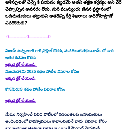
ఆశీస్సులతో చెన్నై కి పయనం కట్టడమే అతని తక్షణ కర్తవ్యం అని వేరే 
చెప్పాల్సిన అవసరం లేదు. మరి మున్ముందు జీవన ప్రస్థానంలో 
ఒడిదుడుకులు తట్టుకుని అతడెన్ని కీర్తి శిఖరాలు అధిరోహిస్తాడో 
ఎవరికెరుక!? 
 0—---------0—----------0
విజయ్ ఉప్పులూరి
గారి ప్రొఫైల్ కొరకు, మనతెలుగుకథలు.కామ్ లో వారి 
ఇతర రచనల కొరకు
ఇక్కడ క్లిక్ చేయండి. 
విజయదశమి 2025
కథల పోటీల వివరాల కోసం
ఇక్కడ క్లిక్ చేయండి.
కొసమెరుపు
కథల పోటీల వివరాల కోసం
ఇక్కడ క్లిక్ చేయండి.
మేము నిర్వహించే వివిధ పోటీలలో రచయితలకు బహుమతులు 
అందించడంలో భాగస్వాములు కావాలనుకునే వారు  వివరాల కోసం 
story@manatelugukathalu.com
 కి మెయిల్ చెయ్యండి.