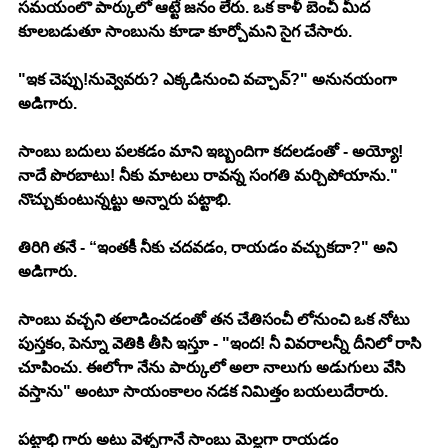
సమయంలొ పార్కులో ఆట్టే జనం లేరు. ఒక కాళీ బెంచీ మీద 
కూలబడుతూ సాంబును కూడా కూర్చోమని సైగ చేసారు. 
"ఇక చెప్పు!నువ్వెవరు? ఎక్కడినుంచి వచ్చావ్?" అనునయంగా 
అడిగారు. 
సాంబు బదులు పలకడం మాని ఇబ్బందిగా కదలడంతో - అయ్యో! 
నాదే పొరబాటు! నీకు మాటలు రావన్న సంగతి మర్చిపోయాను." 
నొచ్చుకుంటున్నట్టు అన్నారు పట్టాభి. 
తిరిగి తనే - “ఇంతకీ నీకు చదవడం, రాయడం వచ్చుకదా?" అని 
అడిగారు. 
సాంబు వచ్చని తలాడించడంతో తన చేతిసంచీ లోనుంచి ఒక నోటు 
పుస్తకం, పెన్నూ వెతికి తీసి ఇస్తూ - "ఇంద! నీ వివరాలన్నీ దీనిలో రాసి 
చూపించు. ఈలోగా నేను పార్కులో అలా నాలుగు అడుగులు వేసి 
వస్తాను" అంటూ సాయంకాలం నడక నిమిత్తం బయలుదేరారు. 
పట్టాభి గారు అటు వెళ్ళగానే సాంబు మెల్లగా రాయడం 