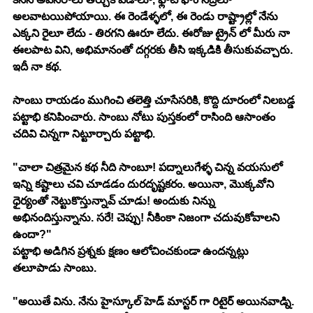
అలవాటయిపోయాయి. ఈ రెండేళ్ళలో, ఈ రెండు రాష్ట్రాల్లో నేను 
ఎక్కని రైలూ లేదు - తిరగని ఊరూ లేదు. ఈరోజు ట్రైన్ లో మీరు నా 
ఈలపాట విని, అభిమానంతో దగ్గరకు తీసి ఇక్కడికి తీసుకువచ్చారు. 
ఇదీ నా కథ. 
సాంబు రాయడం ముగించి తలెత్తి చూసేసరికి, కొద్ది దూరంలో నిలబడ్డ 
పట్టాభి కనిపించారు. సాంబు నోటు పుస్తకంలో రాసింది ఆసాంతం 
చదివి చిన్నగా నిట్టూర్చారు పట్టాభి. 
"చాలా చిత్రమైన కథ నీది సాంబూ! పద్నాలుగేళ్ళ చిన్న వయసులో 
ఇన్ని కష్టాలు చవి చూడడం దురదృష్టకరం. అయినా, మొక్కవోని 
ధైర్యంతో నెట్టుకొస్తున్నావ్ చూడు! అందుకు నిన్ను 
అభినందిస్తున్నాను. సరే! చెప్పు! నీకింకా నిజంగా చదువుకోవాలని 
ఉందా?" 
పట్టాభి అడిగిన ప్రశ్నకు క్షణం ఆలోచించకుండా ఉందన్నట్లు 
తలూపాడు సాంబు. 
"అయితే విను. నేను హైస్కూల్ హెడ్ మాస్టర్ గా రిటైర్ అయినవాడ్ని. 