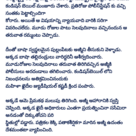
కండిషన్‌ బెయిల్‌ మంజూరు చేశారు. ప్రతిరోజు పోలీస్‌స్టేషన్‌ కు వచ్చి 
సంతకం పెట్టాల్సిందిగా
కోరారు. అయితే ఆ విషయాన్ని న్యాయవాది వారికి సరిగా 
వివరించలేదు. మూడు రోజుల పాటు సెలవుదినాలు వచ్చినందున ఆ 
తరువాత రమ్మంటు చెప్పాడు. 
దీంతో బాషా స్వస్థలమైన పుల్లంపేటకు అజ్మీని తీసుకుని వెళ్ళాడు. 
అక్కడ బాషా తల్లిదండ్రులు వారిద్దరినీ ఆశీర్వదించారు. 
మూడురోజుల సెలవుదినాలు తరువాత తిరిగివచ్చిన అజ్మీకి 
పోలీసులు అరదండాలు తగిలించారు. కండిషన్‌బెయిల్‌ లోని 
నిబంధనలను అతిక్రమించినందుకు
మహిళా ఖైదీల జ్యుడీషియల్‌ కష్టడీ క్రింద పంపారు. 
అక్కడే ఆమె ప్రేమకథ మలుపు తిరిగింది. అజ్మీ ఆహారానికి స్వస్తి 
చెప్పింది. అక్కడ ఖైదీ అధికారులు ఎంతగా ప్రయత్నించినా ససేమిరా 
అనడంతో దిక్కుతోచని పరి
స్థితుల్లో పడ్డారు. పత్రికల కెక్కి పతాకశీర్షికగా మారిన అజ్మీ ఉదంతం 
దేశమంతటా వ్యాపించింది. 