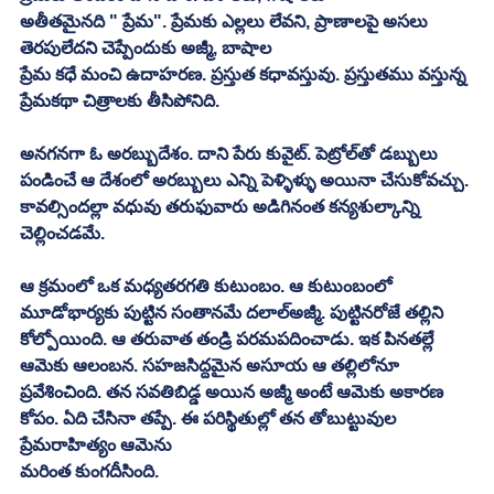
అతీతమైనది " ప్రేమ". ప్రేమకు ఎల్లలు లేవని, ప్రాణాలపై అసలు 
తెరపులేదని చెప్పేందుకు అజ్మీ, బాషాల
ప్రేమ కధే మంచి ఉదాహరణ. ప్రస్తుత కధావస్తువు. ప్రస్తుతము వస్తున్న 
ప్రేమకథా చిత్రాలకు తీసిపోనిది. 
అనగనగా ఓ అరబ్బుదేశం. దాని పేరు కువైట్. పెట్రోల్‌తో డబ్బులు 
పండించే ఆ దేశంలో అరబ్బులు ఎన్ని పెళ్ళిళ్ళు అయినా చేసుకోవచ్చు. 
కావల్సిందల్లా వధువు తరుఫువారు అడిగినంత కన్యశుల్కాన్ని 
చెల్లించడమే. 
ఆ క్రమంలో ఒక మధ్యతరగతి కుటుంబం. ఆ కుటుంబంలో 
మూడోభార్యకు పుట్టిన సంతానమే దలాల్‌అజ్మీ. పుట్టినరోజే తల్లిని 
కోల్పోయింది. ఆ తరువాత తండ్రి పరమపదించాడు. ఇక పినతల్లే 
ఆమెకు ఆలంబన. సహజసిద్దమైన అసూయ ఆ తల్లిలోనూ 
ప్రవేశించింది. తన సవతిబిడ్డ అయిన అజ్మీ అంటే ఆమెకు అకారణ 
కోపం. ఏది చేసినా తప్పే. ఈ పరిస్థితుల్లో తన తోబుట్టువుల 
ప్రేమరాహిత్యం ఆమెను
మరింత కుంగదీసింది. 