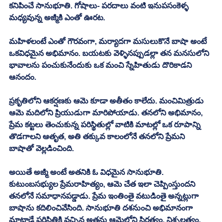
కనిపించే సానుభూతి. గోషాలు- పరదాలు వంటి ఇనుపసంకెళ్ళ 
మధ్యవున్న అజ్మీకి ఎంతో ఊరట. 
మహిళలంటే ఎంతో గౌరవంగా, మర్యాదగా మసులుకొనే బాషా అంటే 
ఒకవిధమైన అభిమానం. బయటకు వెళ్ళినప్పుడల్లా తన మనసులోని 
భావాలను పంచుకునేందుకు ఒక మంచి స్నేహితుడు దొరికాడని 
ఆనందం. 
ప్రకృతిలోని ఆకర్షణకు ఆమె కూడా అతీతం కాలేదు. మంచిమిత్రుడు 
ఆమె మదిలోని ప్రియుడుగా మారిపోయాడు. తనలోని అభిమానం, 
ప్రేమ కట్టలు తెంచుకున్న పరిస్థితుల్లో వాటికి మాటల్లో ఒక రూపాన్ని 
తొడగాలని ఆతృత, అతి తక్కువ కాలంలోనే తనలోని ప్రేమని 
బాషాతో వెల్లడించింది. 
అయితే అజ్మీ అంటే అతనికి ఓ విధమైన సానుభూతి. 
కుటుంబసభ్యుల ప్రేమరాహిత్యం, ఆమె చేత ఇలా చెప్పింస్తుందని 
తనలోనే సమాధానపడ్డాడు. ప్రేమ ఇంతింతై వటుడింతై అన్నట్లుగా 
బాషాను కదిలించివేసింది. సానుభూతి దశనుంచి అభిమానంగా 
మాట్లాడే పరిస్థితికి వచ్చిన అతను ఆమెలోని స్థిరత్వం, నిశ్చలత్వం, 