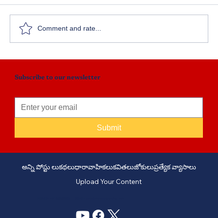
Comment and rate...
Subscribe to our newsletter
Submit
అన్ని పోస్టు లు
కథలు
ధారావాహికలు
కవితలు
జోకులు
ప్రత్యేక వ్యాసాలు
Upload Your Content
PHONE: +91 6309958851 - EMAIL:
story@manatelugukathalu.com