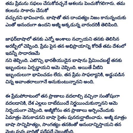
తమ ప్రేమను సఫలం చేసుకోవచ్చనే ఆశలను పెంచుకోగలిగారు. తమ 
కలలను సాకారం చేసుకో
వచ్చునని భావించారు. బాషాతో తన దాంపత్యం నిజం కానున్నందుకు 
ఎంతో ఆనందంగా ఉందని అజ్మీ అక్కడున్న వారందరికీ తెలిపింది. 
జాఫర్‌బాషాలో తనకు ఎన్నో అంశాలు నచ్చాయని తనకు తెలిసిన 
అరబ్బీలో చెప్పింది. ప్రేమ పైన తన అభిప్రాయాన్ని కోరితే తమ దేశంలో 
ఇవన్నీ సాదారణమే
నని తెప్పింది. ఎటొచ్చి భారతీయుడైన బాషాను ప్రేమించబట్టే తనకు 
ఇబ్బందులు ఏర్పడ్డాయని ఆమె చెప్పింది. అయితే వీటిని 
ఇబ్బందులుగా భావించడం లేదు. తన ప్రేమ సాఫల్యానికి, అడ్డుపడిన 
చిన్న అవాంతరాలుగానే అనుకుంటున్నానని అంది. 
ఈ ప్రేమపోరాటంలో తన ప్రాణాలు వదలాల్సి వచ్చినా సంతోషంగా 
వదలడానికి, దేశ ఎల్లలు దాటేముందే నిర్ణయించుకున్నానని ఆమె 
నిర్భయంగా చెప్పింది. అజ్మీకోసం తన ప్రాణాలు అర్పించేందుకు 
ఏమాత్రం వెనుకాడనని బాషా సైతం పునరుద్ఘాటించాడు. అజ్మీ మాత్రం 
బాషా సాన్నిహిత్యం, సాంగత్యం తనకెంతో ఆనందాన్నిస్తాయని తన 
వెంట వున్న వారితో పదేపదే చెబుతోంది. 