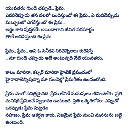
యువతరం గుండె చప్పుడే.. ప్రేమ. 
ఎవరినెప్పుడు తన వలలో బంధిస్తుందో ఈ ప్రేమ.. ఏ మదినెప్పుడు 
మబ్బులలో ఎగరేస్తుందో ఈ ప్రేమ.. 
అర్థం కాని పుస్తకమే అయినాగాని జీవిత పరమార్థం
తానే అనిపిస్తుంది ఈ ప్రేమ. 
ప్రేమ.. ప్రేమ.. అని ఓ సినీకవి సిరివెన్నెలలు కురిపిస్తే
.. మా గుండె చప్పుడు అదే అంటున్నది నేటి యువతరం. 
కాలం మారినా, కల్చర్‌ మారినా హైటెక్‌ ప్రపంచంలో 
హైరానాలెన్నివున్నా మా గుండెల్లో ప్రేమగీతం ఉందంటోంది. 
ప్రేమ ఎంతో పవిత్రమైనది. ప్రేమ లేనిదే మనుషులు జీవించలేరు. ప్రతి 
మనిషికి ప్రేమించే స్వభావం ఉంటుంది. ప్రతి ఒక్కరిలోనూ ఎప్పుడో 
ఒకప్పుడు ప్రేమ పుట్టడం
సహజం. ప్రేమ ఆకర్షణ కాదు. నిజమైన ప్రేమ మంచి మనసును బట్టి 
ఉంటుంది. 