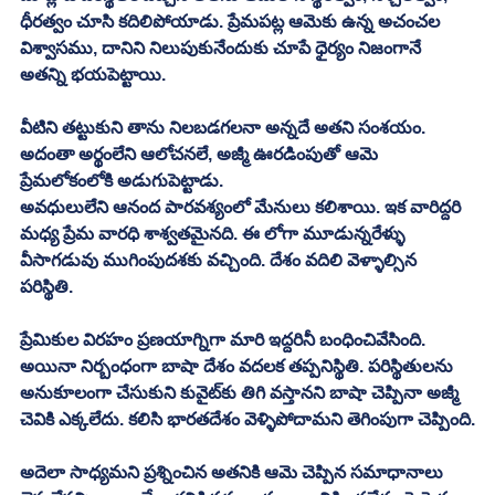
ధీరత్వం చూసి కదిలిపోయాడు. ప్రేమపట్ల ఆమెకు ఉన్న అచంచల 
విశ్వాసము, దానిని నిలుపుకునేందుకు చూపే ధైర్యం నిజంగానే 
అతన్ని భయపెట్టాయి. 
వీటిని తట్టుకుని తాను నిలబడగలనా అన్నదే అతని సంశయం. 
అదంతా అర్థంలేని ఆలోచనలే, అజ్మీ ఊరడింపుతో ఆమె 
ప్రేమలోకంలోకి అడుగుపెట్టాడు. 
అవధులులేని ఆనంద పారవశ్యంలో మేనులు కలిశాయి. ఇక వారిద్దరి 
మధ్య ప్రేమ వారధి శాశ్వతమైనది. ఈ లోగా మూడున్నరేళ్ళు 
వీసాగడువు ముగింపుదశకు వచ్చింది. దేశం వదిలి వెళ్ళాల్సిన 
పరిస్థితి. 
ప్రేమికుల విరహం ప్రణయాగ్నిగా మారి ఇద్దరినీ బంధించివేసింది. 
అయినా నిర్బంధంగా బాషా దేశం వదలక తప్పనిస్థితి. పరిస్థితులను 
అనుకూలంగా చేసుకుని కువైట్‌కు తిగి వస్తానని బాషా చెప్పినా అజ్మీ 
చెవికి ఎక్కలేదు. కలిసి భారతదేశం వెళ్ళిపోదామని తెగింపుగా చెప్పింది.
అదెలా సాధ్యమని ప్రశ్నించిన అతనికి ఆమె చెప్పిన సమాధానాలు 