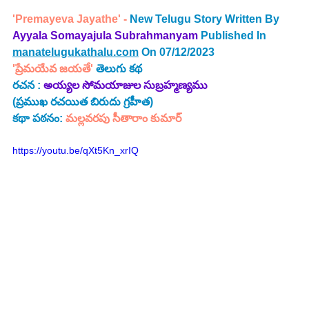
'Premayeva Jayathe' - 
New Telugu Story Written By 
Ayyala Somayajula Subrahmanyam 
Published In 
manatelugukathalu.com
 On 07/12/2023
'ప్రేమయేవ జయతే' 
తెలుగు కథ
రచన : 
అయ్యల సోమయాజుల సుబ్రహ్మణ్యము
(ప్రముఖ రచయిత బిరుదు గ్రహీత) 
కథా పఠనం:
 మల్లవరపు సీతారాం కుమార్
https://youtu.be/qXt5Kn_xrIQ