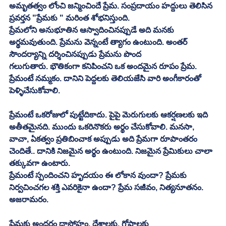
అమృతత్వం లోంచి జన్మించిందే ప్రేమ. సంప్రదాయం హద్దులు తెలిసిన 
ప్రవర్తన "ప్రేమకు " మరింత శోభనిస్తుంది. 
ప్రేమలోని అనుభూతిన ఆస్వాదించినప్పుడే అది మనకు 
అర్థమవుతుంది. ప్రేమను వెన్నంటే త్యాగం ఉంటుంది. అంతర్‌ 
సౌందర్యాన్ని దర్శించినప్పుడు ప్రేమను పొంద
గలుగుతారు. భౌతికంగా కనిపించని ఒక అందమైన రూపం ప్రేమ. 
ప్రేమంటే నమ్మకం. దానిని పెద్దలకు తెలియజేసి వారి అంగీకారంతో 
పెళ్ళిచేసుకోవాలి. 
ప్రేమంటే ఒకరోజులో పుట్టేదికాదు. పైపై మెరుగులకు ఆకర్షణలకు ఇది 
అతీతమైనది. ముందు ఒకరినొకరు అర్థం చేసుకోవాలి. మనసా, 
వాచా, ఏకత్వం ప్రతిబించాక అప్పుడు అది ప్రేమగా రూపాంతరం 
చెందితే.. దానికి నిజమైన అర్థం ఉంటుంది. నిజమైన ప్రేమికులు చాలా 
తక్కువగా ఉంటారు. 
ప్రేమంటే స్పందించని హృదయం ఈ లోకాన వుందా? ప్రేమకు 
నిర్వచించగల శక్తి ఎవరికైనా ఉందా? ప్రేమ సజీవం, నిత్యనూతనం. 
అజరామరం. 
ప్రేమకు అందరం దాసోహం. దేశాలకు, గోషాలకు