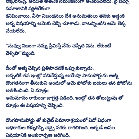
లెక్కలేనన్ని. అయితే అతనికి సమంజసంగా అనిపించలేదు. పై పెచ్చు 
సమాజానికి వ్యతిరేకంగా
కనిపించాయి. వీసా నిబంధనలు దేశ అనుమతులు తనకు అడ్డంకి 
అన్న విషయాన్ని ఆమెకు చెప్పి చూశాడు. వాటన్నింటిని ఆమె లెక్క 
చేయలేదు. 
"నువ్వు నిజంగా నన్ను ప్రేమిస్తే నేను చెప్పేది విను. లేకుంటే 
వెళ్ళిపొ”మ్మంది. 
దీంతో అజ్మీ చెప్పిన ప్రతిపాదనకే ఒప్పుకున్నాడు. 
అప్పటికే తన ఇంట్లో పనిచేస్తున్న ఆయేషా పాసుపోర్టును అజ్మీ 
దొంగతనంగా తీసుకుని అందులో ఆమె ఫోటోకు బదులు తన ఫోటోను 
అతికించింది. ఏ మాత్రం
అనుమానం రాకుండా జాగ్రత్త పడింది. ఇంట్లో తన తోబుట్టువు తో 
మాత్రం ఈ విషయాన్ని చెప్పింది. 
దొంగపాసుపోర్టు తో కువైట్‌ విమానాశ్రయంలో ఏదో విధంగా 
అధికారుల కళ్ళుగప్పి చెన్నై వరకు రాగలిగింది. అక్కడే అసల 
విషయానికి అంకురార్పణ జరిగింది. 