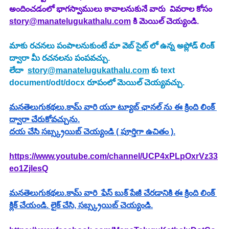
అందించడంలో భాగస్వాములు కావాలనుకునే వారు  వివరాల కోసం 
story@manatelugukathalu.com
 కి మెయిల్ చెయ్యండి.
మాకు రచనలు పంపాలనుకుంటే మా వెబ్ సైట్ లో ఉన్న అప్లోడ్ లింక్ 
ద్వారా మీ రచనలను పంపవచ్చు.
లేదా  
story@manatelugukathalu.com
 కు text 
document/odt/docx రూపంలో మెయిల్ చెయ్యవచ్చు.
మనతెలుగుకథలు.కామ్ వారి యూ ట్యూబ్ ఛానల్ ను ఈ క్రింది లింక్ 
ద్వారా చేరుకోవచ్చును.
దయ చేసి సబ్స్క్రయిబ్ చెయ్యండి ( పూర్తిగా ఉచితం ).
https://www.youtube.com/channel/UCP4xPLpOxrVz33
eo1ZjlesQ
మనతెలుగుకథలు.కామ్ వారి  ఫేస్ బుక్ పేజీ చేరడానికి ఈ క్రింది లింక్ 
క్లిక్ చేయండి. లైక్ చేసి, సబ్స్క్రయిబ్ చెయ్యండి.