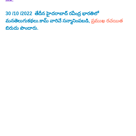
30 /10 /2022  తేదీన హైదరాబాద్ రవీంద్ర భారతిలో 
మనతెలుగుకథలు.కామ్ వారిచే సన్మానింపబడి, 
ప్రముఖ రచయిత
బిరుదు పొందారు. 