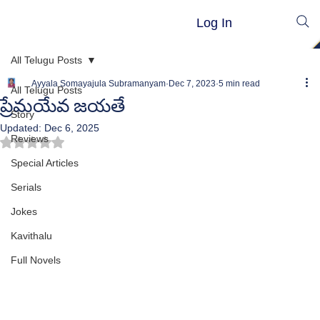
Log In
All Telugu Posts
Ayyala Somayajula Subramanyam
Dec 7, 2023
5 min read
All Telugu Posts
ప్రేమయేవ జయతే
Story
Updated:
Dec 6, 2025
Reviews
Rated NaN out of 5 stars.
Special Articles
Serials
Jokes
Kavithalu
Full Novels