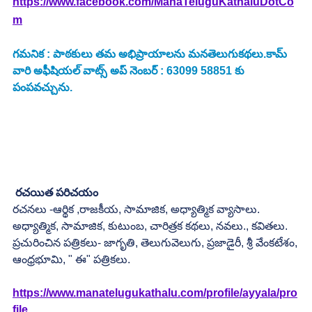
https://www.facebook.com/ManaTeluguKathaluDotCo
m
గమనిక : పాఠకులు తమ అభిప్రాయాలను మనతెలుగుకథలు.కామ్ 
వారి అఫీషియల్ వాట్స్ అప్ నెంబర్ : 63099 58851 కు 
పంపవచ్చును.
రచయిత పరిచయం
రచనలు -ఆర్థిక ,రాజకీయ, సామాజిక, అధ్యాత్మిక వ్యాసాలు.
అధ్యాత్మిక, సామాజిక, కుటుంబ, చారిత్రక కథలు, నవలు., కవితలు.
ప్రచురించిన పత్రికలు- జాగృతి, తెలుగువెలుగు, ప్రజాడైరీ, శ్రీ వేంకటేశం,
ఆంధ్రభూమి, " ఈ" పత్రికలు.
https://www.manatelugukathalu.com/profile/ayyala/pro
file