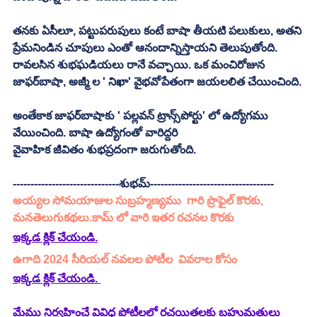
తనకు ఏసీలూ, పట్టుపరుపులు కంటే బాషా తీయటి పలుకులు, అతని 
ప్రేమనిండిన చూపులు ఎంతో ఆనందాన్నిస్తాయని తెలుపుతోంది. 
రావలసిన శుభఘడియలు రానే వచ్చాయి. ఒక మంచిరోజున 
జాఫర్‌బాషా, అజ్మీ ల ' నిఖా' వైభవోపేతంగా జయలలిత చేయించింది. 
అంతేకాక జాఫర్‌బాషాకు ' పల్లవన్‌ ట్రాన్స్‌పోర్టు' లో ఉద్యోగము 
వేయించింది. బాషా ఉద్యోగంతో వారిద్దరి
వైవాహిక జీవితం శుభప్రదంగా జరుగుతోంది. 
------------------------------శుభమ్-----------------------------------
అయ్యల సోమయాజుల సుబ్రహ్మణ్యము  గారి ప్రొఫైల్ కొరకు, 
మనతెలుగుకథలు.కామ్ లో వారి ఇతర రచనల కొరకు  
ఇక్కడ క్లిక్ చేయండి.
ఉగాది 2024 సీరియల్ నవలల పోటీల  వివరాల కోసం 
ఇక్కడ క్లిక్ చేయండి.
మేము నిర్వహించే వివిధ పోటీలలో రచయితలకు బహుమతులు 