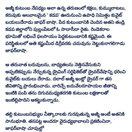
అజ్మీ కుటుంబ నేపధ్యం అలా ఉన్న తరుణంలో కక్షలు, కుమ్ములాటలు, 
కరువుకు ఆలవాలమైన ' కడప' ఊరునుంచి ఉపాధి నిమిత్తం కువైట్‌ 
బయలుదేరాడు జాఫర్‌ బాషా. పేద కుటుంబానికి చెందిన అతని తండ్రి 
కడప జిల్లాలోని పుల్లంపేటలో ఓ సాదాసీదా రైతు. రెండెకరాల 
భూమితో లభించే ఫలసాయం పెద్దకుటుంబానికి కష్టమైంది. ఈ 
పరిస్థితులలో అతి కష్టంమీద డిగ్రీవరకు చదువును నెట్టుకురాగలిగాడు 
జాఫర్‌బాషా. 
ఆ తరువాత బరువులను, బాధ్యతలను నెత్తినవేసుకుని 
అప్పటికప్పుడు నేర్చుకున్న డ్రైవింగ్‌ సర్టిఫికెట్‌తో డ్రైవర్‌వేషాన్ని ధరించి 
కువైట్‌కు బయలు దేరాడు. దలాల్‌ అజ్మీ ఇంట్లో డ్రైవర్‌ గా తన 
జీవితాన్ని ప్రారంభించాడు. వారిచ్చే ఐదువేలరూపాయల జీతాన్ని 
ఇంటికి పంపి తను దిగువమధ్యతరగతి కుటుంబ లక్షణాలతో 
ఇంటిల్లిపాదిని ఆకట్టుకున్నాడు. 
తల్లి కుటుంబసభ్యుల చీత్కారాలకు గురవుతున్న అజ్మీ అంటే అతనికి 
సానుభూతి. తనపట్ల అందరూ వైరుధ్యభావాలని ప్రకటించినా, 
జాఫర్‌బాషా చూపుల్లో