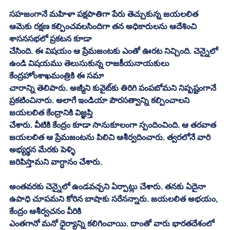
సహజంగానే మహిళా పక్షపాతిగా పేరు తెచ్చుకున్న జయలలిత 
ఆమెకు రక్షణ కల్పించవలసిందిగా తన అధికారులను ఆదేశించి 
శాసనసభలో ప్రకటన కూడా
చేసింది. ఈ విషయం ఆ ప్రేమజంటకు ఎంతో ఊరట నిచ్చింది. చెన్నైలో 
ఉండి విషయము తెలుసుకున్న రాజకీయనాయకులు 
కేంద్రహోంశాఖమంత్రికి ఈ సమా
చారాన్ని తెలిపారు. అజ్మీని కువైట్‌కు తిరిగి పంపబోమని నిష్పష్టంగానే 
ప్రకటించినారు. అలాగే ఇండియా పౌరసత్వాన్ని కల్పించాలని 
జయలలిత కేంద్రానికి విజ్ఞప్తి
చేశారు. వీటికి కేంద్రం కూడా సానుకూలంగా స్పందించింది. ఆ తరవాత 
జయలలిత ఆ ప్రేమజంటను పిలిచి ఆశీర్వదించారు. త్వరలోనే వారి 
అభ్యర్థన మేరకు పెళ్ళి
జరిపిస్తామని వాగ్ధానం చేశారు. 
అంతవరకు చెన్నైలో ఉండవచ్చని ఏర్పాట్లు చేశారు. తనకు ఏదైనా 
ఉపాధి చూపమని కోరిన బాషాకు సరేనన్నారు. జయలలిత అభయం, 
కేంద్రం ఆశీర్వచనం వీరికి
ఎంతగానో మనో ధైర్యాన్ని కలిగించాయి. దాంతో వారు భారతదేశంలో 