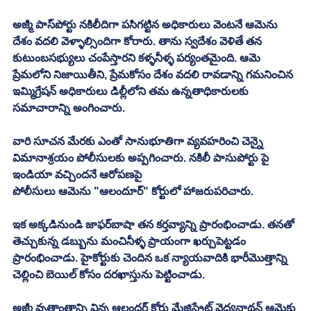
అజ్మీ పాస్‌పోర్టు నకిలీదిగా పసిగట్టిన అధికారులు వెంటనే ఆమెను 
దేశం వదలి వెళ్ళాల్సిందిగా కోరారు. తాను స్వదేశం వెళితే తన 
కుటుంబసభ్యులు చంపేస్తారని కళ్ళనీళ్ళ పర్యంతమైంది. ఆమె 
ప్రేమలోని నిజాయితీని, ప్రేమకోసం దేశం వదలి రావడాన్ని గమనించిన 
ఇమ్మిగ్రేషన్‌ అధికారులు డిల్లీలోని తమ ఉన్నతాధికారులకు
సమాచారాన్ని అంగించారు. 
వారి సూచన మేరకు ఎంతో సానుభూతిగా వ్యవహరించి చెన్నై 
విమానాశ్రయం పోలీసులకు అప్పగించారు. నకిలీ పాసుపోర్టు పై 
ఇండియా వచ్చిందనే ఆరోపణపై
పోలీసులు ఆమెను "ఆలందూర్‌" కోర్టులో హాజరుపరిచారు. 
ఇక అక్కడినుండి జాఫర్‌బాషా తన కర్తవ్యాన్ని ప్రారంభించాడు. తనతో 
తెచ్చుకున్న డబ్బును మంచినీళ్ళ ప్రాయంగా ఖర్చుపెట్టడం 
ప్రారంభించాడు. హైకోర్టుకు చెందిన ఒక న్యాయవాదికి భారీమొత్తాన్ని 
చెల్లించి బెయిల్‌ కోసం దరఖాస్తును పెట్టించాడు. 
అజ్మీ వృత్తాంతాన్ని విన్న ఆలందర్‌ కోర్టు మేజిస్ట్రేట్‌ వైద్యనాథన్‌ ఆమెకు 