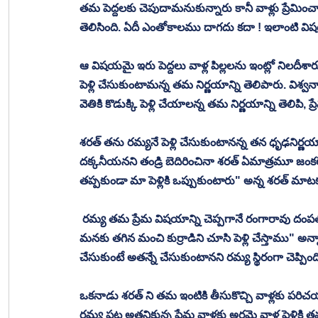
తమ పెద్దలకు చెపుదామనుకున్నారు కానీ వాళ్లు ప్రేమించ
తెలిసింది. ఏదీ ఎంతోకాలము దాగదు కదా ! ఇలాంటి వ
ఆ విషయమై ఇరు పెద్దలు వాళ్ల పిల్లలను ఇంట్లో నిలదీశారు
పెళ్లి చేసుకుంటామన్న తమ నిర్ణయాన్ని తెలిపారు. విశ్
వెతికి కొడుక్కి పెళ్లి చేయాలన్న తమ నిర్ణయాన్ని తెలిపి, ప్
శరత్ తను రమ్యనే పెళ్లి చేసుకుంటానన్న తన ధృఢనిర్ణయాన్
దక్కనీయనని తండ్రి బెదిరించినా శరత్ ఏమాత్రమూ జంకల
తప్పకుండా మా పెళ్లికి ఒప్పుకుంటారు" అన్న శరత్ మాట
 రమ్య తమ ప్రేమ విషయాన్ని చెప్పగానే రంగారావు దంపతులు " వాళ్లు ధనవంతులు. వాళ్ల స్ధాయికి మనము తగమమ్మా ! 
మనకు తగిన మంచి కుర్రాడిని చూసి పెళ్లి చేస్తాము" అన
చేసుకుంటే అతన్నే చేసుకుంటానని రమ్య స్థిరంగా చెప్పింది
ఒకనాడు శరత్ ని తమ ఇంటికి తీసుకొచ్చి వాళ్లకు పరిచ
రమ్య పట్ల అతనికున్న ప్రేమ వాళ్లకు అర్థమై వాళ్ల పెళ్లి