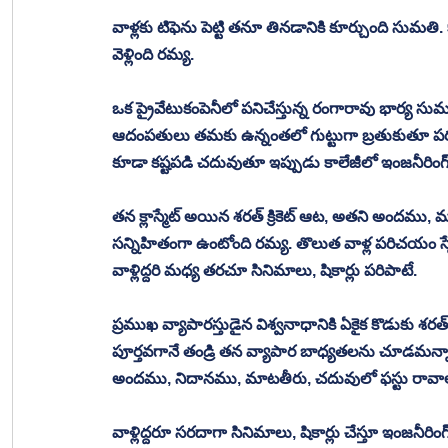
వాళ్లకు టిఫెను పెట్టి తనూ తినడానికి కూర్చుంది సుమతి. కాసేప
వెళ్లింది రమ్య. 
ఒక ప్రైవేటుకంపెనీలో పనిచేస్తున్న రంగారావు భార్య సు
ఆదంపతులు తమకు ఉన్నంతలో గుట్టుగా బ్రతుకుతూ పరువు ప
కూడా కష్టపడి చదువుతూ ఇప్పుడు కాలేజీలో ఇంజనీరింగ్
తన క్లాస్మేట్ అయిన శరత్ క్రికెట్ ఆట, అతని అందము, 
సన్నిహితంగా ఉంటోంది రమ్య. తొలుత వాళ్ల పరిచయం స్న
వాళ్లిద్దరి మధ్య తరచూ సినిమాలు, షికార్లు పరిపాటే. 
ప్రముఖ వ్యాపారస్తుడైన విశ్వనాధానికి ఏకైక కొడుకు శరత
పూర్తవగానే తండ్రి తన వ్యాపార బాధ్యతలను చూడమన్నా, 
అందము, నిదానము, మాటతీరు, చదువులో ఫస్టు రావాలన్
వాళ్లిద్దరూ సరదాగా సినిమాలు, షికార్లు చేస్తూ ఇంజనీరి