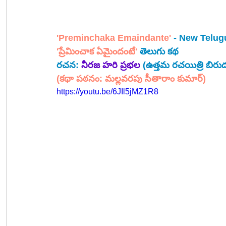
'Preminchaka Emaindante'
 - New Telug
'ప్రేమించాక ఏమైందంటే' 
తెలుగు కథ
రచన:
నీరజ హరి ప్రభల
(ఉత్తమ రచయిత్రి బిరుద
(కథా పఠనం: మల్లవరపు సీతారాం కుమార్)
https://youtu.be/6JIl5jMZ1R8