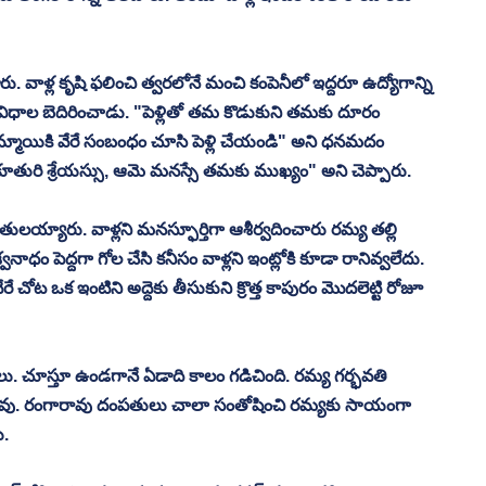
. వాళ్ల కృషి ఫలించి త్వరలోనే మంచి కంపెనీలో ఇద్దరూ ఉద్యోగాన్ని 
 విధాల బెదిరించాడు. "పెళ్లితో తమ కొడుకుని తమకు దూరం 
 అమ్మాయికి వేరే సంబంధం చూసి పెళ్లి చేయండి" అని ధనమదం 
ురి శ్రేయస్సు, ఆమె మనస్సే తమకు ముఖ్యం" అని చెప్పారు. 
తులయ్యారు. వాళ్లని మనస్ఫూర్తిగా ఆశీర్వదించారు రమ్య తల్లి 
నాధం పెద్దగా గోల చేసి కనీసం వాళ్లని ఇంట్లోకి కూడా రానివ్వలేదు. 
చోట ఒక ఇంటిని అద్దెకు తీసుకుని క్రొత్త కాపురం మొదలెట్టి రోజూ 
. చూస్తూ ఉండగానే ఏడాది కాలం గడిచింది. రమ్య గర్భవతి 
ేవు. రంగారావు దంపతులు చాలా సంతోషించి రమ్యకు సాయంగా 
. 