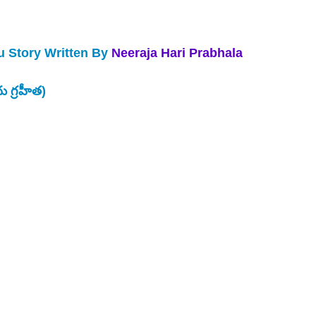
u Story Written By
 Neeraja Hari Prabhala
ు గ్రహీత)