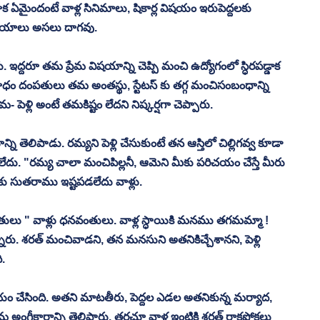
ాక ఏమైందంటే వాళ్ల సినిమాలు, షికార్ల విషయం ఇరుపెద్దలకు 
ిషయాలు అసలు దాగవు. 
. ఇద్దరూ తమ ప్రేమ విషయాన్ని చెప్పి మంచి ఉద్యోగంలో స్ధిరపడ్డాక 
వనాధం దంపతులు తమ అంతస్థు, స్టేటస్ కు తగ్గ మంచిసంబంధాన్ని 
రేమ- పెళ్లి అంటే తమకిష్టం లేదని నిష్కర్షగా చెప్పారు. 
ని తెలిపాడు. రమ్యని పెళ్లి చేసుకుంటే తన ఆస్తిలో చిల్లిగవ్వ కూడా 
ేదు. "రమ్య చాలా మంచిపిల్లనీ, ఆమెని మీకు పరిచయం చేస్తే మీరు 
కు సుతరాము ఇష్టపడలేదు వాళ్లు. 
్నారు. శరత్ మంచివాడని, తన మనసుని అతనికిచ్చేశానని, పెళ్లి 
. 
యం చేసింది. అతని మాటతీరు, పెద్దల ఎడల అతనికున్న మర్యాద, 
కి తమ అంగీకారాన్ని తెలిపారు. తరచూ వాళ్ల ఇంటికి శరత్ రాకపోకలు 