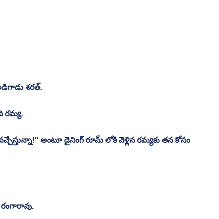
డిగాడు శరత్. 
ది రమ్య. 
ి "వచ్చేస్తున్నా!" అంటూ డైనింగ్ రూమ్ లోకి వెళ్లిన రమ్యకు తన కోసం 
 రంగారావు. 