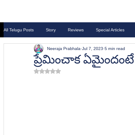
All Telugu Posts
Story
Reviews
Special Articles
Neeraja Prabhala
Jul 7, 2023
5 min read
ప్రేమించాక ఏమైందంటే
Rated NaN out of 5 stars.