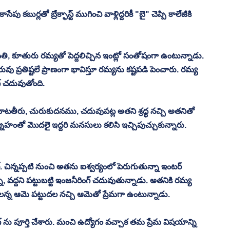
ు కబుర్లతో బ్రేక్ఫాస్ట్ ముగించి వాళ్లిద్దరికీ "బై" చెప్పి కాలేజీకి 
మతి, కూతురు రమ్యతో పెద్దలిచ్చిన ఇంట్లో సంతోషంగా ఉంటున్నాడు. 
్రతిష్టలే ప్రాణంగా భావిస్తూ రమ్యను కష్టపడి పెంచారు. రమ్య 
 చదువుతోంది. 
మాటతీరు, చురుకుదనము, చదువుపట్ల అతని శ్రధ్ధ నచ్చి అతనితో 
ేహంతో మొదలై ఇద్దరి మనసులు కలిసి ఇచ్చిపుచ్చుకున్నారు. 
్. చిన్నప్పటి నుంచి అతను ఐశ్వర్యంలో పెరుగుతున్నా ఇంటర్ 
వద్దని పట్టుబట్టి ఇంజనీరింగ్ చదువుతున్నాడు. అతనికి రమ్య 
న ఆమె పట్టుదల నచ్చి ఆమెతో ప్రేమగా ఉంటున్నాడు. 
ంగ్ ను పూర్తి చేశారు. మంచి ఉద్యోగం వచ్చాక తమ ప్రేమ విషయాన్ని 