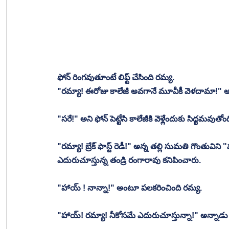
ఫోన్ రింగవుతూంటే లిఫ్ట్ చేసింది రమ్య. 
"రమ్యా! ఈరోజు కాలేజీ అవగానే మూవీకీ వెళదామా!" అ
"సరే!" అని ఫోన్ పెట్టేసి కాలేజీకి వెళ్లేందుకు సిధ్ధమవుతోం
"రమ్యా! బ్రేక్ ఫాస్ట్ రెడీ!" అన్న తల్లి సుమతి గొంతువిన
ఎదురుచూస్తున్న తండ్రి రంగారావు కనిపించారు. 
"హాయ్ ! నాన్నా!" అంటూ పలకరించింది రమ్య. 
"హాయ్! రమ్యా! నీకోసమే ఎదురుచూస్తున్నా!" అన్నాడు