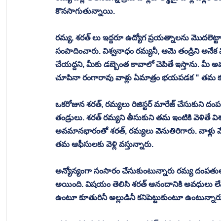
కొనసాగుతున్నాయి. 
రమ్య, శరత్ లు ఇద్దరూ ఉద్యోగ ప్రయత్నాలను మొదలెట్టారు
సంపాదించారు. విశ్వనాధం రమ్యనీ, ఆమె తండ్రిని అనేక
చేయద్దని, మీకు డబ్బెంత కావాలో చెపితే ఇస్తాను. మీ
చూపినా రంగారావు వాళ్లు ఏమాత్రం భయపడక " తమ కూత
ఒకరోజున శరత్, రమ్యలు రిజిస్టర్ మారేజ్ చేసుకుని దంప
తండ్రులు. శరత్ రమ్యని తీసుకుని తమ ఇంటికి వెళితే విశ్వ
అవమానభారంతో శరత్, రమ్యలు వెనుతిరిగారు. వాళ్లు వేరే 
తమ ఆఫీసులకు వెళ్లి వస్తున్నారు. 
అన్యోన్యంగా సంసారం చేసుకుంటున్నారు రమ్య దంపతులు
అయింది. విషయం తెలిసి శరత్ ఆనందానికి అవధులు ల
ఉంటూ కూతురినీ అల్లుడినీ కనిపెట్టుకుంటూ ఉంటున్నారు