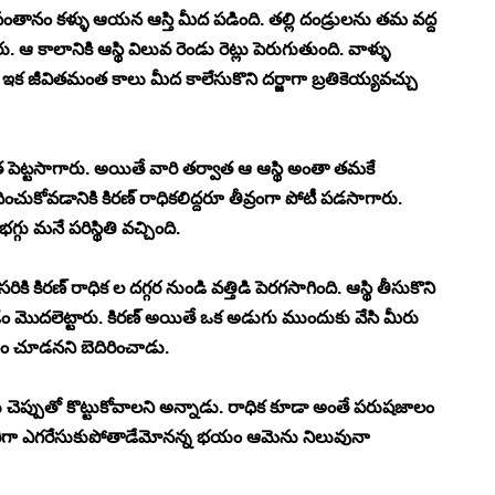
సంతానం కళ్ళు ఆయన ఆస్తి మీద పడింది. తల్లి దండ్రులను తమ వద్ద 
 కాలానికి ఆస్థి విలువ రెండు రెట్లు పెరుగుతుంది. వాళ్ళు 
 ఇక జీవితమంత కాలు మీద కాలేసుకొని దర్జాగా బ్రతికెయ్యవచ్చు 
త పెట్టసాగారు. అయితే వారి తర్వాత ఆ ఆస్థి అంతా తమకే 
దించుకోవడానికి కిరణ్ రాధికలిద్దరూ తీవ్రంగా పోటీ పడసాగారు. 
్గు మనే పరిస్థితి వచ్చింది. 
కిరణ్ రాధిక ల దగ్గర నుండి వత్తిడి పెరగసాగింది. ఆస్థి తీసుకొని 
చడం మొదలెట్టారు. కిరణ్ అయితే ఒక అడుగు ముందుకు వేసి మీరు 
ం చూడనని బెదిరించాడు. 
ు చెప్పుతో కొట్టుకోవాలని అన్నాడు. రాధిక కూడా అంతే పరుషజాలం 
య ఒంటరిగా ఎగరేసుకుపోతాడేమోనన్న భయం ఆమెను నిలువునా 