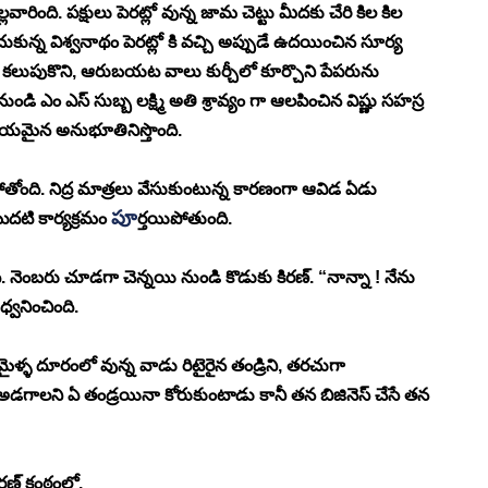
ింది. పక్షులు పెరట్లో వున్న జామ చెట్టు మీదకు చేరి కిల కిల 
న్న విశ్వనాథం పెరట్లో కి వచ్చి అప్పుడే ఉదయించిన సూర్య 
ాఫి కలుపుకొని, ఆరుబయట వాలు కుర్చీలో కూర్చొని పేపరును 
ుండి ఎం ఎస్ సుబ్బ లక్ష్మి అతి శ్రావ్యం గా ఆలపించిన విష్ణు సహస్ర 
ీయమైన అనుభూతినిస్తొంది. 
ోతోంది. నిద్ర మాత్రలు వేసుకుంటున్న కారణంగా ఆవిడ ఏడు 
పూ
దటి కార్యక్రమం 
ర్తయిపోతుంది. 
ి. నెంబరు చూడగా చెన్నయి నుండి కొడుకు కిరణ్. “నాన్నా ! నేను 
వనించింది. 
ల మైళ్ళ దూరంలో వున్న వాడు రిటైరైన తండ్రిని, తరచుగా 
అడగాలని ఏ తండ్రయినా కోరుకుంటాడు కానీ తన బిజినెస్ చేసే తన 
రణ్ కంఠంలో. 