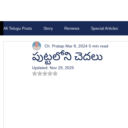
All Telugu Posts
Story
Reviews
Special Articles
Ch. Pratap
Mar 8, 2024
5 min read
పుట్టలోని చెదలు
Updated:
Nov 29, 2025
Rated NaN out of 5 stars.