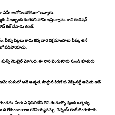
కా ఏమీ ఆలోచించలేదురా”అన్నారు.
అమ్మకు ఏ ఇబ్బంది కలగదని హామి ఇస్తున్నాను. కాని కండిషన్ 
ోన్ కట్ చేసాడు కిరణ్. 
వీళ్ళు పిల్లలు కాదు కన్న వారి రక్త మాంసాలు పీక్కు తినే 
ంలో పడిపోయాడు. 
ా మళ్ళీ మొబైల్ మోగింది. ఈ సారి బెంగుళూరు నుండి కూతురు 
ఆమె కంఠంలో అదే ఆతృత. పొద్దున కిరణ్ కు చెప్పినట్టే ఆమెకు అదే 
గుండదు. మీరు ఏ ఫెసిలిటీస్ లేని ఈ ఊళ్ళొ వుండి ఒక్కళ్ళు 
బం ది లేకుండా కాలం గడిపెయ్యవచ్చు. చెన్నయ్ కంటే బెంగుళూరు 