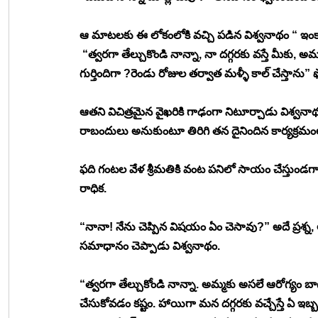
ఆ మాటలకు ఈ లోకంలోకి వచ్చి పడిన విశ్వనాథం “ ఇం
 “త్వరగా తేల్చుకొండి నాన్నా, నా దగ్గరకు వస్తే మీకు, 
గుర్తిందిగా ?రెండు రోజుల తర్వాత మళ్ళీ కాల్ చేస్తాను” ఫ
ఆతని విచిత్రమైన వైఖరికి గాఢంగా నిటూర్చాడు విశ్వనాథం. 
రాబందులు అనుకుంటూ తిరిగి తన దైనిందిన కార్యక్రమ
ఫది గంటల వేళ శ్రీమతికి వంట పనిలో సాయం చేస్తుండగ
రాధిక. 
“నానా! నేను చెప్పిన విషయం ఏం చెసావు?” అదే ప్రశ్న, 
సమాధానం చెప్పాడు విశ్వనాథం. 
“త్వరగా తేల్చుకోండి నాన్నా. అమ్మకు అసలే ఆరోగ్యం బా
చేసుకోవడం కష్టం. హాయిగా మన దగ్గరకు వచ్చేస్తే ఏ ఇబ్