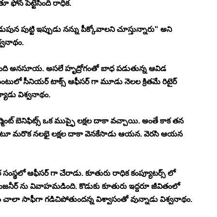
ోన్ పెట్టేసింది రాధిక. 
ుపున పుట్టి ఇప్పుడు నన్ను పీక్కోవాలని చూస్తున్నారు" అని 
్వనాథం. 
టూర్చింది అనసూయ. అసలే హృద్రోగంతో బాధ పడుతున్న ఆవిడ 
టులో సీనియర్ టాక్స్ ఆఫీసర్ గా మూడు నెలల క్రితమే రిటైర్ 
యాడు విశ్వనాథం. 
ైర్మెంట్ బెనిఫిట్స్ ఒక ముప్ఫై లక్షల దాకా వచ్చాయి. అంతే కాక తన 
ుకుంటూ మరొక నలభై లక్షల దాకా వెనకేసాడు ఆయన. వెరసి ఆయన 
ర సంస్థలో ఆఫీసర్ గా చేరాడు. కూతురు రాధిక కంప్యూటర్స్ లో 
ేర్ ఇంజనీర్ ను వివాహమడింది. కొడుకు కూతురు ఇద్దరూ జీవితంలో 
ం చాలా సాఫీగా గడిచిపోతుందన్న విశ్వాసంతో వున్నాడు విశ్వనాథం. 