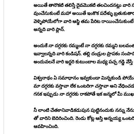
అయితే తానొకటి తలిస్తే దైవమొకటి తలచిందనట్లు వారి 
వుంచేసుకుంటే మహా అయితే ఇంకొక పదేళ్ళు బ్రతుకుతారు. ఆ
వెళ్ళిపోయేలోగా వారి ఆస్థి తమ పేరిట రాయించేసుకుంటే
అన్నది వారి ప్లాన్. 
అందుకే నా దగ్గరకు రమ్మంటే నా దగ్గరకు రమ్మని బలవం
ఇవ్వాలన్నది వారి కండిషన్. తల్లి దండ్రుల ప్రాపకం సంపా
అందువలనే వారి ఇద్దరి కుటుంబాల మధ్య పచ్చ గడ్డి వేస్తే భగ
విశ్వనాథం ఏ సమాధానం ఇవ్వకుండా మిన్నకుండి పోయేసరికి 
మా దగ్గరకు వస్తావా లేక ఒంటరిగా చస్తావా అని వేధిం
గనక ఇప్పుడు నా దగ్గరకు రాకపోతే ఇక జన్మలో మీ ముఖ
నీ లాంటి చేతకానివాడికడుపున పుట్టినందుకు నన్ను నేన
తో వారిని బెదిరించింది. రెండు కోట్ల ఆస్తి అన్నయ్
ఆవహించింది. 