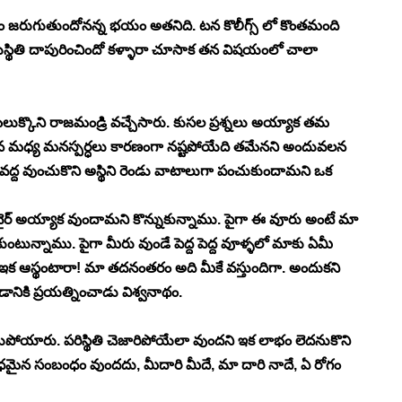
ఏం జరుగుతుందోనన్న భయం అతనిది. టన కొలీగ్స్ లో కొంతమంది 
 ఏ దుస్థితి దాపురించిందో కళ్ళారా చూసాక తన విషయంలో చాలా 
ుక్కొని రాజమండ్రి వచ్చేసారు. కుసల ప్రశ్నలు అయ్యాక తమ 
రు. మన మధ్య మనస్పర్ధలు కారణంగా నష్టపోయేది తమేనని అందువలన 
తమ వద్ద వుంచుకొని అస్థిని రెండు వాటాలుగా పంచుకుందామని ఒక 
టైర్ అయ్యాక వుందామని కొన్నుకున్నాము. పైగా ఈ వూరు అంటే మా 
ుంటున్నాము. పైగా మీరు వుండే పెద్ద పెద్ద వూళ్ళలో మాకు ఏమీ 
 ఇక ఆస్థంటారా! మా తదనంతరం అది మీకే వస్తుందిగా. అందుకని 
్పడానికి ప్రయత్నించాడు విశ్వనాథం. 
యిపోయారు. పరిస్థితి చెజారిపోయేలా వుందని ఇక లాభం లెదనుకొని 
ధమైన సంబంధం వుందదు, మీదారి మీదే, మా దారి నాదే, ఏ రోగం 