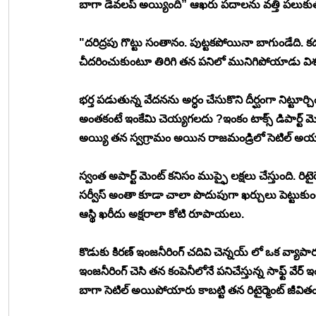
బాగా డెవలప్ అయ్యింది” ఆఖరు పదాలను వత్తి పలుకుతూ ఫ
"దరిద్రపు గొట్టు సంతానం. పుట్టకపోయినా బాగుండేది. కడ
చీదరించుకుంటూ తిరిగి తన పనిలో మునిగిపోయాడు విశ
భర్త పడుతున్న వేదనను అర్ధం చేసుకొని దీర్ఘంగా నిట్
అంతకంటే ఇంకేమి చెయ్యగలదు ?ఇంకం టాక్స్ డిపార్ట్ మెం
అయ్యి తన స్వగ్రామం అయిన రాజమండ్రిలో సెటిల్ అయ్
స్వంత అపార్ట్ మెంట్ కనిసం ముప్ఫై లక్షలు చేస్తుంది. రిట
సర్వీస్ అంతా కూడా చాలా పొదుపుగా ఖర్చులు పెట్ట
ఆస్థి ఖరీదు అక్షరాలా కోటి రూపాయలు. 
కొడుకు కిరణ్ ఇంజనీరింగ్ చదివి చెన్నయ్ లో ఒక వ్యాపా
ఇంజనీరింగ్ చెసి తన కంపెనీలోనే పనిచేస్తున్న సాఫ్ట్ వ
బాగా సెటిల్ అయిపోయారు కాబట్టి తన రిటైర్మెంట్ జీవిత