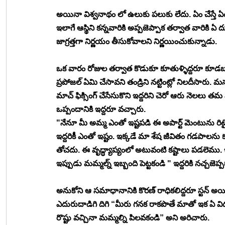
అయినా విశ్వనాథం లో ఉలుకు పలుకు లేదు. ఏం చేస్తే 
ఇలాగే ఆస్థిని కన్నవారికి అప్పజెప్పాక తర్వాత వారికి
జాగ్రత్తగా నిర్ణయం తీసుకోవాలని నిర్ణయించుకున్నాడు.
ఒక వారం రోజుల తర్వాత కొడుకూ కూతుళ్ళిద్దరూ కూడబల
ప్రపోజల్ ఏమి చేసావని తండ్రిని నట్టింట్లో నిలదీసా
మాచ్ ఫిక్సింగ్ చేసేసుకొని ఇద్దరిని చెరో ఆరు నెలలు 
ఒప్పందానికి ఇద్దరూ వచ్చారు. 
"నేనూ మీ అమ్మ ఎంతో ఇష్టపడి ఈ అపార్ట్ మెంటును రి
ఇద్దరికీ ఎంతో ఇష్టం. ఇక్కడే మా శేష జీవితం గడపాలను క
తోచదు. ఈ వృద్ధ్యాప్యంలో అటువంటి కష్టాలు పడలెము.
ఇప్పుడు మమ్మల్న్ ఇబ్బంది పెట్టకండి " ఇద్దరికి నచ్చజెప
అనుకోని ఆ సమాధానానికి కొరణ్ రాధికలిద్దరూ స్టన్ అ
ఎదురుదాడిగి దిగి “మీరు గనక రాకపొతే మాతో ఇక ఏ వి
రొష్టు వచ్చినా మమ్మల్ని పిలవకండి” అని అరిచారు. 