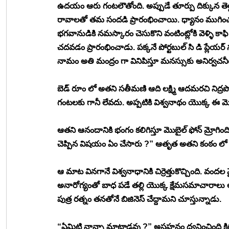
ఉదయం ఆరు గంటలౌతోంది. అప్పుడే తూర్పు దిక్కున తెల్లవార
రావాలతో తమ సందడి ప్రారంభించాయి. ధ్యానం ముగించుకు
భగవానుడికి నమస్కారం చెసుకొని వంటింట్లోకి వెళ్ళి క
చదవడం ప్రారంభించాడు. పక్కనే పోర్టబుల్ సి డి ప్లేయర్ న
నామం అతి మంద్రం గా వినిపిస్తూ మనస్సుకు అనిర్వచన
బెడ్ రూం లో అతని సతీమణి ఆది లక్ష్మి ఆదమరచి నిద్రప
గంటలకు గానీ లేవదు. అప్పటికి విశ్వనాథం యొక్క ఈ మొ
ఆతని ఆనందానికి భంగం కలిగిస్తూ మొబైల్ ఫోన్ మ్రోగింద
చెప్పిన విషయం ఏం చేసారు ?” ఆతృత అతని కంఠం లో ధ్
ఆ మాట వినగానే విశ్వనాధానికి చిర్రెత్తుకొచ్చింది. వంద
అనారోగ్యంతో బాధ పడే తల్లి యొక్క క్షేమసమాచారాలు 
పుత్ర రత్నం తనతోనే బిజినెస్ చేద్దామని చూస్తున్నాడు. 
“ఏమిటి నాన్నా మాట్లాడవు ?” అసహనం ధ్వనించింది కి