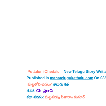
'Puttaloni Chedalu' 
- New Telugu Story Writt
Published In 
manatelugukathalu.com
 On 08
'పుట్టలోని చెదలు'
 తెలుగు కథ
రచన: 
Ch. ప్రతాప్
కథా పఠనం: 
మల్లవరపు సీతారాం కుమార్