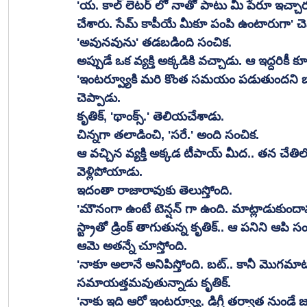
'య. కాల్ లెటర్ లో నాతో పాటు మీ పేరూ ఇచ్చారు
చేశారు. సేమ్ కాపీయే మీకూ పంపి ఉంటారుగా' చెప్
'అవునవును' తడబడింది సంచిక. 
అప్పుడే ఒక వ్యక్తి అక్కడికి వచ్చాడు. ఆ ఇద్దరికీ కూల్
'ఇంటర్వ్యూకి మరి కొంత సమయం పడుతుందని బాస
చెప్పాడు. 
కృతిక్, 'థాంక్స్.' తెలియచేశాడు. 
చిన్నగా తలాడించి, 'సరే.' అంది సంచిక. 
ఆ వచ్చిన వ్యక్తి అక్కడ టీపాయ్ మీద.. తన చేతిలోని ఖ
వెళ్లిపోయాడు. 
ఇదంతా రాజారావుకు తెలుస్తోంది. 
'మౌనంగా ఉంటే టెన్షన్ గా ఉంది. మాట్లాడుకుందా
స్ట్రాతో డ్రింక్ తాగుతున్న కృతిక్.. ఆ పనిని ఆపి
ఆమె అతన్నే చూస్తోంది. 
'నాకూ అలానే అనిపిస్తోంది. బట్.. కానీ మొగమ
సమాయత్తమవుతున్నాడు కృతిక్. 
'నాకు ఇది ఆరో ఇంటర్వ్యూ. డిగ్రీ తర్వాత నుండే జాబ