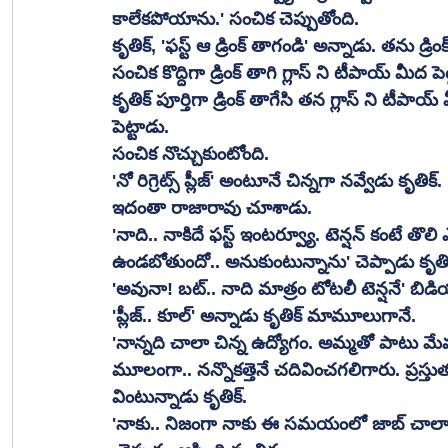
కాలేకపోయాను.' సంచిక చెప్పుతోంది. 
కృతిక్, 'ఫస్ట్ ఆ డ్రింక్ తాగండి' అన్నాడు. తను డ్
సంచిక కొద్దిగా డ్రింక్ తాగి గ్లాస్ ని టీపాయ్ మీద పెట్
కృతిక్ పూర్తిగా డ్రింక్ తాగేసి తన గ్లాస్ ని టీపాయ్ 
పెట్టాడు. 
సంచిక నొచ్చుకుంటోంది. 
'నో రిగ్రెట్స్ ప్లీజ్' అంటూనే చిన్నగా నవ్వేడు కృతిక్. 
ఇదంతా రాజారావు చూశాడు. 
'నాది.. నాకిదే ఫస్ట్ ఇంటర్వ్యూ. టెన్షన్ కంటే తొలి
ఉండబోతుందో.. అనుకుంటున్నాను' చెప్పాడు కృతిక
'అవునా! బట్.. నాది మాత్రం టోటలీ టెన్షనే' బి
'ప్లీజ్.. కూల్' అన్నాడు కృతిక్ మామూలుగానే. 
'నాన్నది చాలా చిన్న ఉద్యోగం. అమ్మతో పాటు మేమ
మూలంగా.. నన్నొకత్తెనే చదివించగలిగారు. ప్రస్తుతం
వింటున్నాడు కృతిక్. 
'నాకు.. నిజంగా నాకు ఈ సమయంలో జాబ్ చాలా