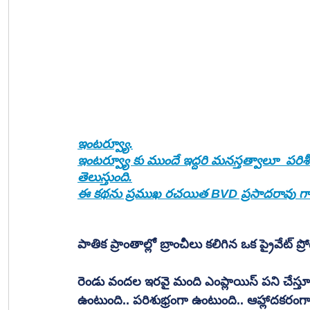
ఇంటర్వ్యూ.
ఇంటర్వ్యూ కు ముందే ఇద్దరి మనస్తత్వాలూ  పరిశీల
తెలుస్తుంది.
ఈ కథను ప్రముఖ రచయిత BVD ప్రసాదరావు గా
పాతిక ప్రాంతాల్లో బ్రాంచీలు కలిగిన ఒక ప్రైవేట్ ప్రో
రెండు వందల ఇరవై మంది ఎంప్లాయిస్ పని చేస్త
ఉంటుంది.. పరిశుభ్రంగా ఉంటుంది.. ఆహ్లాదకరంగా త