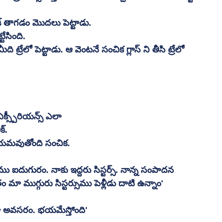
రింక్ తాగడం మొదలు పెట్టాడు. 
టేసింది. 
మీది ట్రేలో పెట్టాడు. ఆ వెంటనే సంచిక గ్లాస్ ని తీసి ట్రేలో 
 ఎక్స్పీరియన్స్ ఎలా 
్. 
డియమవుతోంది సంచిక. 
ు ఐదుగురం. నాకు ఇద్దరు సిస్టర్స్. నాన్న సంపాదన 
 మా ముగ్గురు సిస్టర్సుము పెళ్లీడు దాటి ఉన్నాం'  
 అవసరం. భయమేస్తోంది' 