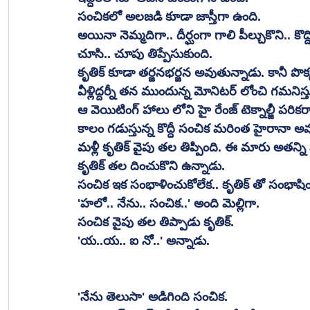
సంచికలో అలజడి కూడా జాస్తీగా ఉంది. 
అయినా నెమ్మదిగా.. దీర్ఘంగా గాలి పీల్చుకొని.. కొద్ద
చూసి.. చూపు తిప్పేసుకుంది. 
కృతిక్ కూడా తర్జనభర్జన అవుతున్నాడు. కానీ పొ
వీళ్లిద్దర్నీ తన ముందున్న మోనిటర్ లోంచి గమనిస
ఆ వెయిటింగ్ హాలు లోని హై రేంజ్ టెక్నాల్జీ పర
కాలం గడుస్తున్న కొద్దీ సంచిక మరింత హైరానా అవ
మళ్లీ కృతిక్ వైపు తల తిప్పింది. ఈ మారు అతన్ని 
కృతిక్ తల దించుకొని ఉన్నాడు. 
సంచిక ఇక సంభాళించుకోలేక.. కృతిక్ తో సంభాషి
'హలో.. నేను.. సంచిక..' అంది మెల్లిగా. 
సంచిక వైపు తల తిప్పాడు కృతిక్. 
'య..య.. ఐ నో..' అన్నాడు. 
'నేను తెలుసా' అడిగింది సంచిక. 