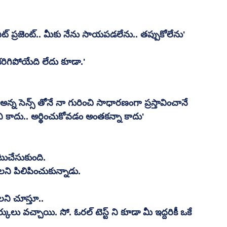
. ఎట్ ప్రజెంట్.. మీకు నేను సాయపడలేను.. తప్పుకోలేను' 
కరిగిపోయేది లేదు కూడా.' 
న సెన్స్ తోనే నా గురించి సాధారణంగా ప్రస్తావించానే 
 కాదు.. అర్థించుకోవడం అంతకన్నా కాదు' 
ుచేసుకుంది. 
ని పిలిపించుకున్నాడు. 
లని చూస్తూ.. 
ర్కులు వచ్చాయి. సో. ఓరల్ టెస్ట్ ని కూడా మీ ఇద్దరికీ ఒకే 
 