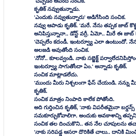
 చెప్పడం ఆపింది సంచిక. 
కృతిక్ నవ్వుతున్నాడు. 
'ఎందుకు నవ్వుతున్నారు' అడిగేసింది సంచిక. 
నవ్వు ఆపాడు కృతిక్. 'మరే. నేను తప్పక జాబ్ క
అనిపిస్తున్నానా.. డోన్ట్ వర్రీ. ఏమో.. మీరే ఈ జా
'చెప్పలేం కదండీ. ఇంటర్వ్యూ ఎలా ఉంటుందో. నేన
అలజడి అవుతోంది సంచిక. 
'నోనో.. కూలవ్వండి. నాకు సబ్జెక్ట్ పర్వాలేదనిపిస్త
ఇంటర్వ్యూ సాగుతోందా ఏం.' అన్నాడు కృతిక్. 
సంచిక మాట్లాడలేదు. 
'ముందు మీరు నిశ్చలంగా ఫేస్ చేయండి. నన్ను మీ
కృతిక్. 
సంచిక మాత్రం నింపాది కాలేక పోతోంది. 
అది గుర్తించిన కృతిక్, 'నాకు విపరీతమైనా బర్డన్
సమకూర్చుకోవాలిగా. అందుకు అవకాశాన్ని తప్పనిసర
సంచిక తల దించుకొని.. తన నేల చూపులను తచ్చాడ
'నాకు సరిపడ్డ ఆసరా దొరికితే చాలు.. దానికి మించ