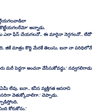
ొట్టేయగలవాడిలా 
బ్ కొట్టేయగలరేమో' అన్నాడు. 
ు ఎలా ఫేస్ చేయగలనో.. ఈ మారైనా నెగ్గగలనో.. లేదో' 
ోంది. జికే మాత్రం కొద్ది మేరకే తెలుసు. ఐనా నా పరిధిలోనే 
రు మరీ పెద్దగా అంచనా వేసేసుకోవద్దు.' నవ్వగలిగాడు 
స్ ఏమీ లేవు. ఐనా.. కనీస వ్యక్తిగత ఆసరాని 
ిగా వెతుక్కోవాలిగా.' చెప్పాడు. 
ిస్తోంది. 
ింది కోరుకోను.' 