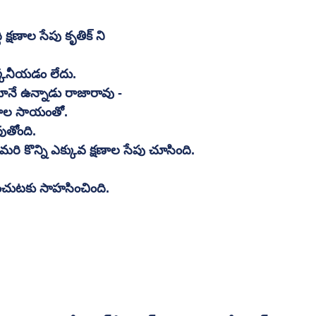
ి క్షణాల సేపు కృతిక్ ని 
క్కనీయడం లేదు. 
్తూనే ఉన్నాడు రాజారావు - 
ికరాల సాయంతో. 
ుతోంది. 
మరి కొన్ని ఎక్కువ క్షణాల సేపు చూసింది. 
ంచుటకు సాహసించింది. 