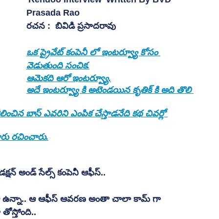
Prasada Rao 
రచన :  బివిడి ప్రసాదరావు
ఒక ప్రైవేట్ కంపెనీ లో ఇంటర్వ్యూ కోసం 
వెడుతుంది సంచిక.
ఆమెకది ఆరో ఇంటర్వ్యూ.
అదే ఇంటర్వ్యూ కి అటెండయిన కృతిక్ కి అది తొలి 
ించిన బాస్ ఎవరిని ఎంపిక చేస్తాడనేది కథ చివర్లో 
రు రచించారు.
డక్షన్ అండ్ సేల్స్ కంపెనీ ఆఫీస్.. 
ూ ఉన్నా.. ఆ ఆఫీస్ ఆవరణ అంతా చాలా కామ్ గా 
ోస్తోంది..