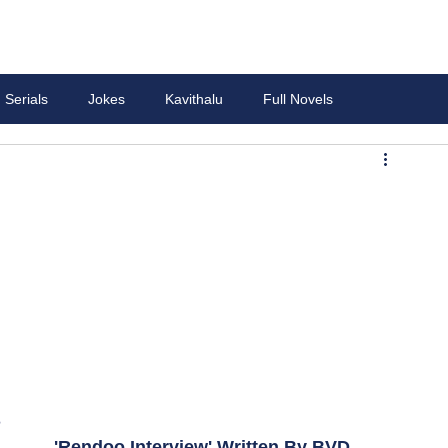
Serials
Jokes
Kavithalu
Full Novels
8
'Rendoo Interview' Written By BVD 