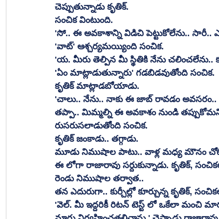
చెప్పుతున్నాడు కృతిక్. 
సంచిక వింటుంది. 
'సో.. ఈ అవకాశాన్ని విడిచి పెట్టుకోలేను.. సారీ.
'వాట్' ఆశ్చర్యమయ్యింది సంచిక. 
'య. మీరు తెల్పిన మీ స్థితికి నేను చలించలేను.. 
'ఏం మాట్లాడుతున్నారు' గడబిడవుతోంది సంచిక. 
కృతిక్ మాట్లాడబోయాడు. 
'చాలు.. నేను.. నాకు ఈ జాబ్ రావడం అవసరం.. అన్
తప్పా.. మిమ్మల్ని ఈ అవకాశం నుండి తప్పుకోమని
రుసరుసలాడుతోంది సంచిక. 
కృతిక్ జంకాడు.. తగ్గాడు. 
మూడు నిముషాల పాటు.. వాళ్ల మధ్య మౌనం చోట
ఈ లోగా రాజారావు సర్దుకున్నాడు. కృతిక్, సంచికల
రెండు నిముషాల తర్వాత.. 
తన ఎదురుగా.. కుర్చీల్లో కూర్చున్న కృతిక్, సంచిక
'వెల్. మీ ఇద్దరికీ రిటన్ టెస్ట్ లో ఒకేలా మంచి మా
మారు నిర్వహించతలిచాను.' చెప్పాడు రాజారావు.