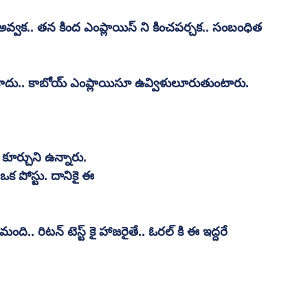
అవ్వక.. తన కింద ఎంప్లాయిస్ ని కించపర్చక.. సంబంధిత 
ే కాదు.. కాబోయ్ ఎంప్లాయిసూ ఉవ్విళులూరుతుంటారు. 
కూర్చుని ఉన్నారు. 
ఒక పోస్టు. దానికై ఈ 
ంది.. రిటన్ టెస్ట్ కై హాజరైతే.. ఓరల్ కి ఈ ఇద్దరే 