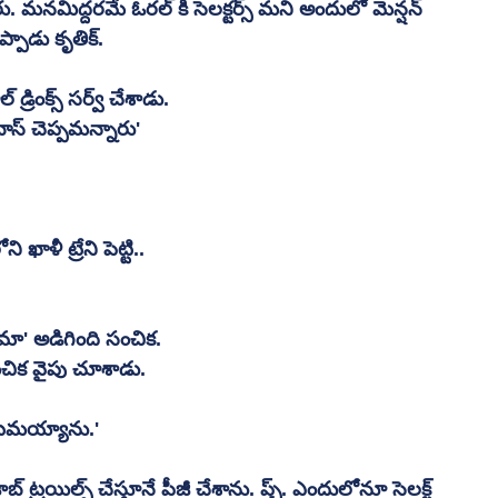
. మనమిద్దరమే ఓరల్ కి సెలక్టర్స్ మని అందులో మెన్షన్ 
పాడు కృతిక్. 
 డ్రింక్స్ సర్వ్ చేశాడు. 
్ చెప్పమన్నారు' 
ాళీ ట్రేని పెట్టి.. 
మా' అడిగింది సంచిక. 
 సంచిక వైపు చూశాడు. 
ాటమయ్యాను.' 
్ ట్రయిల్స్ చేస్తూనే పీజీ చేశాను. ప్చ్. ఎందులోనూ సెలక్ట్ 