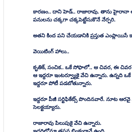
కారణం.. దాని హెడ్.. రాజారావు. తాను హైరానా 
పనులను చక్కగా చక్కపెట్టేసుకొనే నేర్పరి.
అతని కింద పని చేయడానికి ప్రస్తుత ఎంప్లాయిస
వెయిటింగ్ హాలు..
కృతిక్, సంచిక.. ఒకే సోఫాలో.. ఆ చివర, ఈ చివర 
ఆ ఇద్దరూ ఇంటర్వ్యూకై వేచి ఉన్నారు. ఉన్నది ఒకే 
ఇద్దరూ పోటీ పడబోతున్నారు. 
ఇద్దరూ పీజీ సర్టిఫికేట్స్ పొందినవారే. నూట ఆరవై మ
సెలక్టయ్యారు.
రాజారావు పిలుపుకై వేచి ఉన్నారు. 
ఇద్దరిలోనూ తపన బింకంగానే ఉంది. 