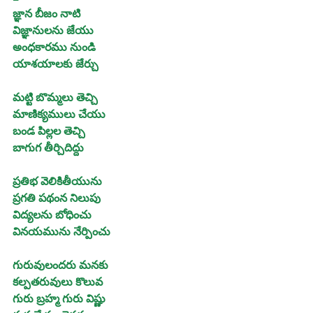
జ్ఞాన బీజం నాటి
విజ్ఞానులను జేయు
అంధకారము నుండి
యాశయాలకు జేర్చు
మట్టి బొమ్మలు తెచ్చి
మాణిక్యములు చేయు
బండ పిల్లల తెచ్చి
బాగుగ తీర్చిదిద్దు
ప్రతిభ వెలికితీయును
ప్రగతి పథంన నిలుపు
విద్యలను బోధించు
వినయమును నేర్పించు
గురువులందరు మనకు
కల్పతరువులు కొలువ
గురు బ్రహ్మ గురు విష్ణు