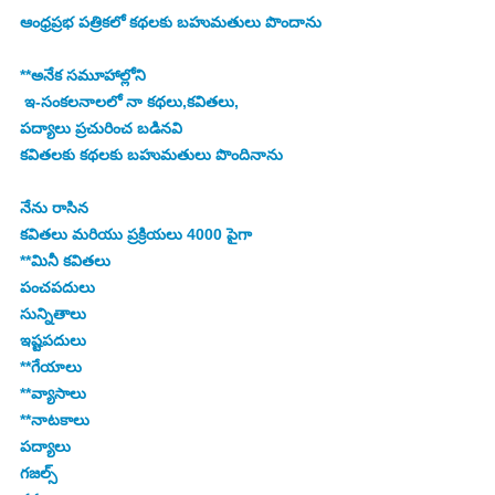
ఆంధ్రప్రభ పత్రికలో కథలకు బహుమతులు పొందాను
**అనేక సమూహాల్లోని
 ఇ-సంకలనాలలో నా కథలు,కవితలు,
పద్యాలు ప్రచురించ బడినవి
కవితలకు కథలకు బహుమతులు పొందినాను
నేను రాసిన 
కవితలు మరియు ప్రక్రియలు 4000 పైగా 
**మినీ కవితలు
పంచపదులు
సున్నితాలు 
ఇష్టపదులు 
**గేయాలు 
**వ్యాసాలు 
**నాటకాలు 
పద్యాలు  
గజల్స్ 