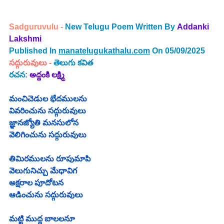
Sadguruvulu - 
New Telugu Poem Written By 
Addanki 
Lakshmi
Published In 
manatelugukathalu.com
 On 05/09/2025
సద్గురువులు - 
తెలుగు కవిత
రచన:
 అద్దంకి లక్ష్మి 
మంచిచెడుల భేదములను
వివరించును సద్గురువులు
జ్ఞానజ్యోతి మనసులోన
వెలిగించును సద్గురువులు
తిమిరములను రూపుమాపి
వెలుగునిచ్చు మేధావిగ
అక్షరాల పూదోటన
ఆడించును సద్గురువులు
మట్టి ముద్ద బాలలనూ 