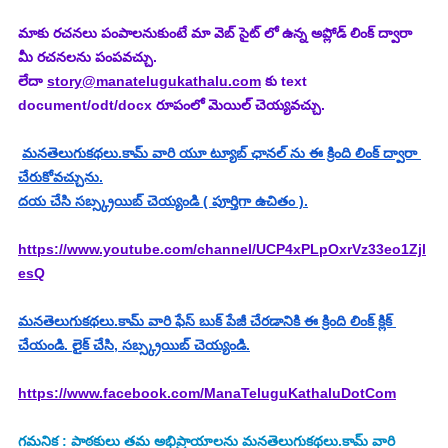
మాకు రచనలు పంపాలనుకుంటే మా వెబ్ సైట్ లో ఉన్న అప్లోడ్ లింక్ ద్వారా 
మీ రచనలను పంపవచ్చు.
లేదా 
story@manatelugukathalu.com
 కు text 
document/odt/docx రూపంలో మెయిల్ చెయ్యవచ్చు.
మనతెలుగుకథలు.కామ్ వారి యూ ట్యూబ్ ఛానల్ ను ఈ క్రింది లింక్ ద్వారా 
చేరుకోవచ్చును.
దయ చేసి సబ్స్క్రయిబ్ చెయ్యండి ( పూర్తిగా ఉచితం ).
https://www.youtube.com/channel/UCP4xPLpOxrVz33eo1Zjl
esQ
మనతెలుగుకథలు.కామ్ వారి ఫేస్ బుక్ పేజీ చేరడానికి ఈ క్రింది లింక్ క్లిక్ 
చేయండి. లైక్ చేసి, సబ్స్క్రయిబ్ చెయ్యండి.
https://www.facebook.com/ManaTeluguKathaluDotCom
గమనిక : పాఠకులు తమ అభిప్రాయాలను మనతెలుగుకథలు.కామ్ వారి 