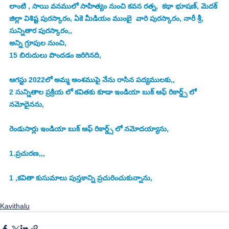
లాంటి , సాయి వనములో సాహిత్యం నుంచి కవన రత్న,  కథా భూషణ్, మెదక్ 
జిల్లా విశిష్ట పురస్కారం, ఏకె మీడియం ముంబై  వారి పురస్కారం, నారీ శ్రీ, 
సున్నితార పురస్కారం,,
అన్ని గ్రూపుల నుంచి,
15 బిరుదులు పొందడం జరిగినది,
ఆగస్టు 2022లో అమ్మ అంశముపై నేను రాసిన పద్యములకు,,
2 సున్నితాల ప్రక్రియ లో కవితకు కూడా ఇండియా బుక్ ఆఫ్ రికార్డ్స్ లో 
నమోదైనను,
రెండుసార్లు ఇండియా బుక్ ఆఫ్ రికార్డ్స్ లో నమోదయ్యాను,
1.ప్రచురణ,,,
1 ,కవితా కుసుమాలు పుస్తకాన్ని ప్రచురించుకున్నాను,
Kavithalu