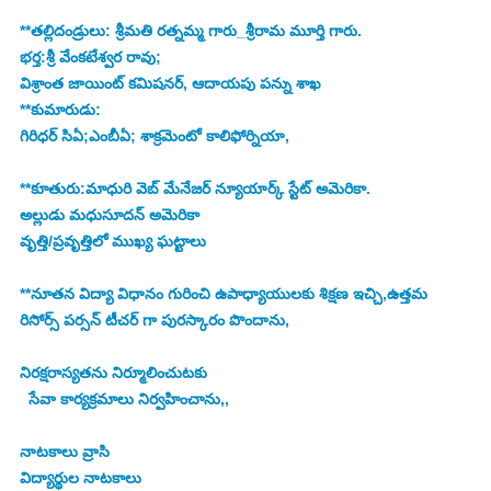
**తల్లిదండ్రులు: శ్రీమతి రత్నమ్మ గారు_శ్రీరామ మూర్తి గారు.
భర్త:శ్రీ వేంకటేశ్వర రావు;
విశ్రాంత జాయింట్ కమిషనర్, ఆదాయపు పన్ను శాఖ
**కుమారుడు:
గిరిధర్ సిఏ;ఎంబీఏ; శాక్రమెంటో కాలిఫోర్నియా,
**కూతురు:మాధురి వెబ్ మేనేజర్ న్యూయార్క్ స్టేట్ అమెరికా. 
అల్లుడు మధుసూదన్ అమెరికా
వృత్తి/ప్రవృత్తిలో ముఖ్య ఘట్టాలు
**నూతన విద్యా విధానం గురించి ఉపాధ్యాయులకు శిక్షణ ఇచ్చి,ఉత్తమ 
రిసోర్స్ పర్సన్ టీచర్ గా పురస్కారం పొందాను,
నిరక్షరాస్యతను నిర్మూలించుటకు 
  సేవా కార్యక్రమాలు నిర్వహించాను,,
నాటకాలు వ్రాసి 
విద్యార్థుల నాటకాలు 