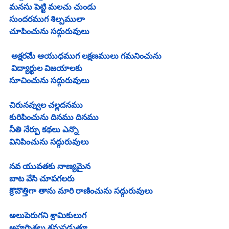
మనసు పెట్టి మలచు చుండు
సుందరముగ శిల్పములా
చూపించును సద్గురువులు
 అక్షరమే ఆయుధముగ లక్షణములు గమనించును
 విద్యార్థుల విజయాలకు 
సూచించును సద్గురువులు
చిరునవ్వుల చల్లదనము
కురిపించును దినము దినము 
నీతి నేర్పు కథలు ఎన్నొ
వినిపించును సద్గురువులు
నవ యువతకు నాణ్యమైన
బాట వేసి చూపగలరు
క్రొవొత్తిగా తాను మారి రాణించును సద్గురువులు
అలుపెరుగని శ్రామికులుగ
అహర్నిశలు శ్రమపడుతూ