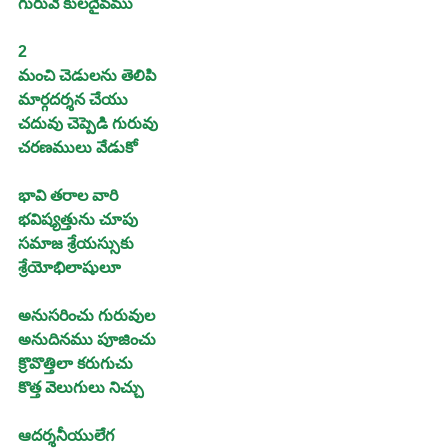
గురువే కులదైవము
2 
మంచి చెడులను తెలిపి
మార్గదర్శన చేయు
చదువు చెప్పెడి గురువు
చరణములు వేడుకో
భావి తరాల వారి
భవిష్యత్తును చూపు
సమాజ శ్రేయస్సుకు 
శ్రేయోభిలాషులూ
అనుసరించు గురువుల
అనుదినము పూజించు
క్రొవొత్తిలా కరుగుచు
కొత్త వెలుగులు నిచ్చు
ఆదర్శనీయులేగ