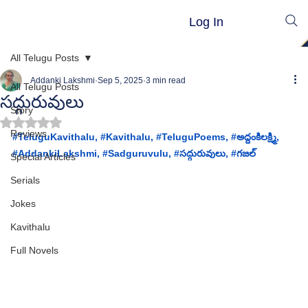
Log In
All Telugu Posts
Addanki Lakshmi
Sep 5, 2025
3 min read
All Telugu Posts
సద్గురువులు
Story
Rated NaN out of 5 stars.
Reviews
#TeluguKavithalu
, 
#Kavithalu
, 
#TeluguPoems
, 
#
అద్దంకిలక్ష్మి
, 
#AddankiLakshmi
, 
#
Sadguruvulu
, #
సద్గురువులు, 
#గజల
Special Articles
Serials
Jokes
Kavithalu
Full Novels