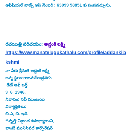
అఫీషియల్ వాట్స్ అప్ నెంబర్ : 63099 58851 కు పంపవచ్చును.
రచయిత్రి పరిచయం: 
అద్దంకి లక్ష్మి
https://www.manatelugukathalu.com/profile/addankila
kshmi
నా పేరు శ్రీమతి అద్దంకి లక్ష్మి
జన్మ స్థలం:రాజమహేంద్రవరం
 డేట్ అఫ్ బర్త్ 
3_6_1946.
నివాసం: నవీ ముంబయి
విద్యార్హతలు:
బి.ఎ; బి. ఇడి 
**వృత్తి:విశ్రాంత ఉపాధ్యాయిని,
బాంబే మునిసిపల్ కార్పొరేషన్