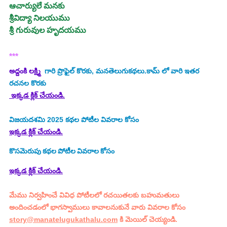
ఆచార్యులే మనకు
శ్రీవిద్యా నిలయుము
శ్రీ గురువుల హృదయము
***
అద్దంకి లక్ష్మి
  గారి ప్రొఫైల్ కొరకు, మనతెలుగుకథలు.కామ్ లో వారి ఇతర 
రచనల కొరకు
 ఇక్కడ క్లిక్ చేయండి.
విజయదశమి 2025
కథల పోటీల వివరాల కోసం
ఇక్కడ క్లిక్ చేయండి.
కొసమెరుపు
కథల పోటీల వివరాల కోసం
ఇక్కడ క్లిక్ చేయండి.
మేము నిర్వహించే వివిధ పోటీలలో రచయితలకు బహుమతులు 
అందించడంలో భాగస్వాములు కావాలనుకునే వారు వివరాల కోసం 
story@manatelugukathalu.com
 కి మెయిల్ చెయ్యండి.