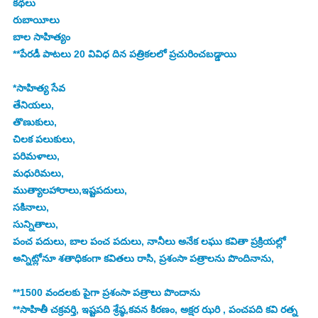
కథలు  
రుబాయీలు 
బాల సాహిత్యం 
**పేరడీ పాటలు 20 వివిధ దిన పత్రికలలో ప్రచురించబడ్డాయి
*సాహిత్య సేవ
తేనియలు,
తొణుకులు,
చిలక పలుకులు,
పరిమళాలు,
మధురిమలు,
ముత్యాలహారాలు,ఇష్టపదులు,
సకినాలు,
సున్నితాలు,
పంచ పదులు, బాల పంచ పదులు, నానీలు అనేక లఘు కవితా ప్రక్రియల్లో 
అన్నిట్లోనూ శతాధికంగా కవితలు రాసి, ప్రశంసా పత్రాలను పొందినాను,
**1500 వందలకు పైగా ప్రశంసా పత్రాలు పొందాను
**సాహితీ చక్రవర్తి, ఇష్టపది శ్రేష్ఠ,కవన కిరణం, అక్షర ఝరి , పంచపది కవి రత్న 