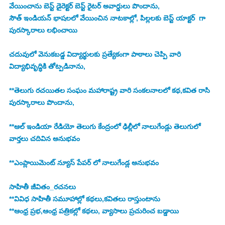
వేయించాను బెస్ట్ డైరెక్టర్ బెస్ట్ రైటర్ అవార్డులు పొందాను,
సౌత్ ఇండియన్ భాషలలో వేయించిన నాటకాల్లో, పిల్లలకు బెస్ట్ యాక్టర్  గా 
పురస్కారాలు లభించాయి
చదువులో వెనుకబడ్డ విద్యార్థులకు ప్రత్యేకంగా పాఠాలు చెప్పి వారి 
విద్యాభివృద్ధికి తోట్పడినాను,
**తెలుగు రచయితల సంఘం మహారాష్ట్ర వారి సంకలనాలలో కథ,కవిత రాసి 
పురస్కారాలు పొందాను,
**ఆల్ ఇండియా రేడియో తెలుగు కేంద్రంలో ఢిల్లీలో నాలుగేండ్లు తెలుగులో 
వార్తలు చదివిన అనుభవం
**ఎంప్లాయిమెంట్ న్యూస్ పేపర్ లో నాలుగేండ్ల అనుభవం
సాహితీ జీవితం_రచనలు
**వివిధ సాహితీ సమూహాల్లో కథలు,కవితలు రాస్తుంటాను
**ఆంధ్ర ప్రభ,ఆంధ్ర పత్రికల్లో కథలు, వ్యాసాలు ప్రచురించ బడ్డాయి