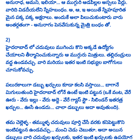
అనురాధ, ఆమని, ఇలియా... ఆ ముగ్గురి ఆడపిల్లల అస్సలు పేర్లు. 
వారిది విడదీయలేని స్నేహబంధం. అ, ఆ, ఇ అయితే స్నేహపూరిత 
మైన పక్క పక్క అక్షరాలు. అందుకే అలా పిలుచుకుంటారు వారు 
అంతర్గతంగా - అనురాగం పెనవేసుకున్న మైత్రి బంధం తో.
2)
హైదరాబాద్ లో చదువులు ముగించు కొని అక్కడే ఉద్యోగం 
చేయాలని తీర్మానించుకున్నారు ఆ ముగ్గురు మిత్రులు. తల్లిదండ్రులు 
వద్ద ఉండవచ్చు. వారి మరియు ఇతర ఇంటి సభ్యుల బాగోగులు 
చూసుకోవచ్చు.
పలురకాలుగా డబ్బు ఖర్చులు కూడా కలసి వస్తాయి... బాగానే 
మిగులుతుంది హైదరాబాద్ లోనే ఉంటే ఇంటి పట్టున (ఒకే వంట, వేరే 
ఊరు - వేరు ఇల్లు - వేరు అద్దె - వేరే గ్యాస్ స్టౌ - సిలిండర్ ఇతరత్ర 
ఖర్చుల... ఊసే ఉండదు... చాలా డబ్బులు అదా అవుతుంది).
తమ చెల్లెళ్ళ - తమ్ముళ్ళ చదువులు పూర్తి చేసే వరకు కనిపెట్టుకొని 
ఇంటిపట్టున ఉండవచ్చు... మంచి చెడు చెబుతూ. అదా అయిన 
డబ్బులు వారి చదువుల ఖర్చులకు, ఇతర ఇంటి ఖర్చులకు ఉపయోగ 