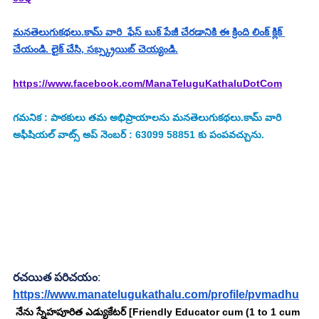
మనతెలుగుకథలు.కామ్ వారి  ఫేస్ బుక్ పేజీ చేరడానికి ఈ క్రింది లింక్ క్లిక్ 
చేయండి. లైక్ చేసి, సబ్స్క్రయిబ్ చెయ్యండి.
https://www.facebook.com/ManaTeluguKathaluDotCom
గమనిక : పాఠకులు తమ అభిప్రాయాలను మనతెలుగుకథలు.కామ్ వారి 
అఫీషియల్ వాట్స్ అప్ నెంబర్ : 63099 58851 కు పంపవచ్చును.
రచయిత పరిచయం
:
https://www.manatelugukathalu.com/profile/pvmadhu
 నేను స్నేహపూరిత ఎడ్యుకేటర్ [Friendly Educator cum (1 to 1 cum 