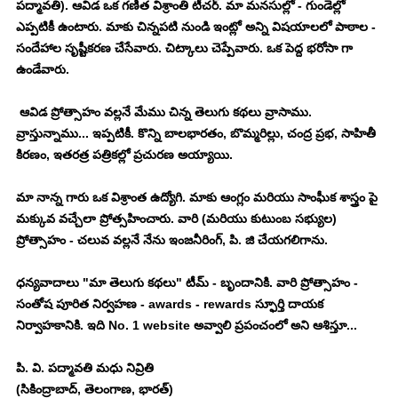
పద్మావతి). ఆవిడ ఒక గణిత విశ్రాంతి టీచర్. మా మనసుల్లో - గుండెల్లో 
ఎప్పటికీ ఉంటారు. మాకు చిన్నపటి నుండి ఇంట్లో అన్ని విషయాలలో పాఠాల - 
సందేహాల సృష్టీకరణ చేసేవారు. చిట్కాలు చెప్పేవారు. ఒక పెద్ద భరోసా గా 
ఉండేవారు. 
 ఆవిడ ప్రోత్సాహం వల్లనే మేము చిన్న తెలుగు కథలు వ్రాసాము. 
వ్రాస్తున్నాము... ఇప్పటికీ. కొన్ని బాలభారతం, బొమ్మరిల్లు, చంద్ర ప్రభ, సాహితీ 
కిరణం, ఇతరత్ర పత్రికల్లో ప్రచురణ అయ్యాయి. 
మా నాన్న గారు ఒక విశ్రాంత ఉద్యోగి. మాకు ఆంగ్లం మరియు సాంఘీక శాస్త్రం పై 
మక్కువ వచ్చేలా ప్రోత్సహించారు. వారి (మరియు కుటుంబ సభ్యుల) 
ప్రోత్సాహం - చలువ వల్లనే నేను ఇంజనీరింగ్, పి. జి చేయగలిగాను. 
ధన్యవాదాలు "మా తెలుగు కథలు" టీమ్ - బృందానికి. వారి ప్రోత్సాహం - 
సంతోష పూరిత నిర్వహణ - awards - rewards స్ఫూర్తి దాయక 
నిర్వాహకానికి. ఇది No. 1 website అవ్వాలి ప్రపంచంలో అని ఆశిస్తూ... 
పి. వి. పద్మావతి మధు నివ్రితి
(సికింద్రాబాద్, తెలంగాణ, భారత్)