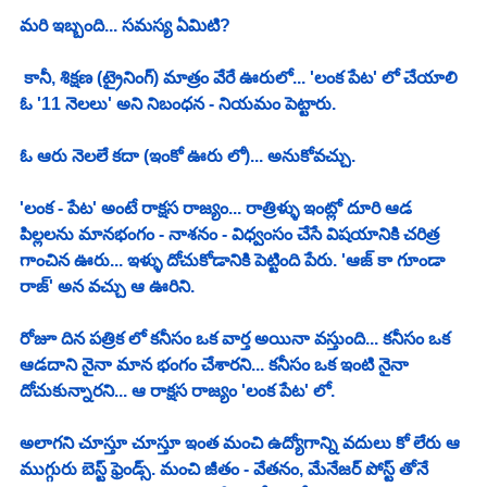
మరి ఇబ్బంది... సమస్య ఏమిటి?
 కానీ, శిక్షణ (ట్రైనింగ్) మాత్రం వేరే ఊరులో... 'లంక పేట' లో చేయాలి 
ఓ '11 నెలలు' అని నిబంధన - నియమం పెట్టారు.
ఓ ఆరు నెలలే కదా (ఇంకో ఊరు లో)... అనుకోవచ్చు.
'లంక - పేట' అంటే రాక్షస రాజ్యం... రాత్రిళ్ళు ఇంట్లో దూరి ఆడ 
పిల్లలను మానభంగం - నాశనం - విధ్వంసం చేసే విషయానికి చరిత్ర 
గాంచిన ఊరు... ఇళ్ళు దోచుకోడానికి పెట్టింది పేరు. 'ఆజ్ కా గూండా 
రాజ్' అన వచ్చు ఆ ఊరిని. 
రోజూ దిన పత్రిక లో కనీసం ఒక వార్త అయినా వస్తుంది... కనీసం ఒక 
ఆడదాని నైనా మాన భంగం చేశారని... కనీసం ఒక ఇంటి నైనా 
దోచుకున్నారని... ఆ రాక్షస రాజ్యం 'లంక పేట' లో.
అలాగని చూస్తూ చూస్తూ ఇంత మంచి ఉద్యోగాన్ని వదులు కో లేరు ఆ 
ముగ్గురు బెస్ట్ ఫ్రెండ్స్. మంచి జీతం - వేతనం, మేనేజర్ పోస్ట్ తోనే 