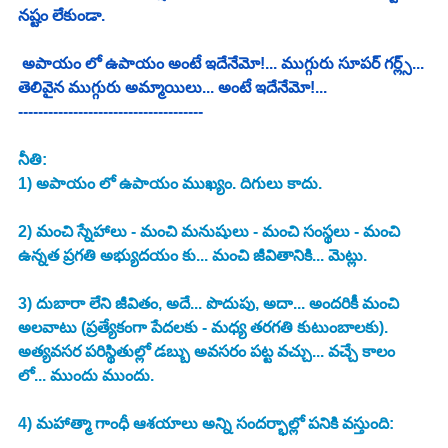
నష్టం లేకుండా.
 అపాయం లో ఉపాయం అంటే ఇదేనేమో!... ముగ్గురు సూపర్ గర్ల్స్... 
తెలివైన ముగ్గురు అమ్మాయిలు... అంటే ఇదేనేమో!...
-------------------------------------
నీతి:
1) అపాయం లో ఉపాయం ముఖ్యం. దిగులు కాదు.
2) మంచి స్నేహాలు - మంచి మనుషులు - మంచి సంస్థలు - మంచి 
ఉన్నత ప్రగతి అభ్యుదయం కు... మంచి జీవితానికి... మెట్లు. 
3) దుబారా లేని జీవితం, అదే... పొదుపు, అదా... అందరికీ మంచి 
అలవాటు (ప్రత్యేకంగా పేదలకు - మధ్య తరగతి కుటుంబాలకు). 
అత్యవసర పరిస్థితుల్లో డబ్బు అవసరం పట్ట వచ్చు... వచ్చే కాలం 
లో... ముందు ముందు. 
4) మహాత్మా గాంధీ ఆశయాలు అన్ని సందర్భాల్లో పనికి వస్తుంది: 