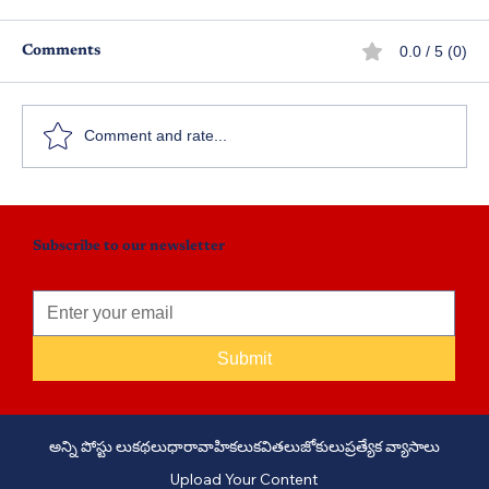
0.0 / 5 (0)
Comments
క
అనుమానం – పెనుభూతం
Comment and rate...
Subscribe to our newsletter
Submit
అన్ని పోస్టు లు
కథలు
ధారావాహికలు
కవితలు
జోకులు
ప్రత్యేక వ్యాసాలు
Upload Your Content