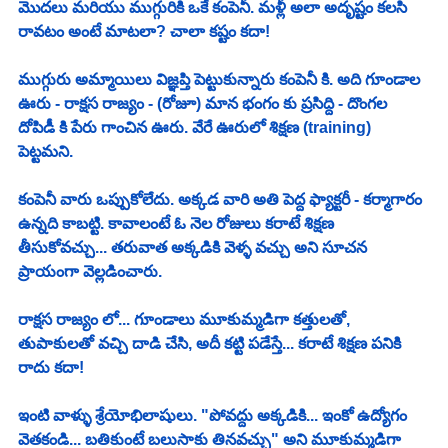
మొదలు మరియు ముగ్గురికి ఒకే కంపెనీ. మళ్లీ అలా అదృష్టం కలసి 
రావటం అంటే మాటలా? చాలా కష్టం కదా!
ముగ్గురు అమ్మాయిలు విజ్ఞప్తి పెట్టుకున్నారు కంపెనీ కి. అది గూండాల 
ఊరు - రాక్షస రాజ్యం - (రోజూ) మాన భంగం కు ప్రసిద్ది - దొంగల 
దోపిడీ కి పేరు గాంచిన ఊరు. వేరే ఊరులో శిక్షణ (training) 
పెట్టమని. 
కంపెనీ వారు ఒప్పుకోలేదు. అక్కడ వారి అతి పెద్ద ఫ్యాక్టరీ - కర్మాగారం 
ఉన్నది కాబట్టి. కావాలంటే ఓ నెల రోజులు కరాటే శిక్షణ 
తీసుకోవచ్చు... తరువాత అక్కడికి వెళ్ళ వచ్చు అని సూచన 
ప్రాయంగా వెల్లడించారు.
రాక్షస రాజ్యం లో... గూండాలు మూకుమ్మడిగా కత్తులతో, 
తుపాకులతో వచ్చి దాడి చేసి, అదీ కట్టి పడేస్తే... కరాటే శిక్షణ పనికి 
రాదు కదా!
ఇంటి వాళ్ళు శ్రేయోభిలాషులు. "పోవద్దు అక్కడికి... ఇంకో ఉద్యోగం 
వెతకండి... బతికుంటే బలుసాకు తినవచ్చు" అని మూకుమ్మడిగా 