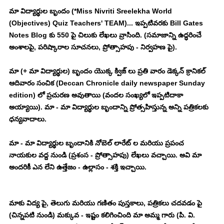
మా విద్యార్థుల బృందం (*Miss Nivriti Sreelekha World 
(Objectives) Quiz Teachers' TEAM)... ఇప్పటివరకు Bill Gates 
Notes Blog కు 550 పై చిలుకు లేఖలు వ్రాసింది. (సమాజాన్ని ఉద్ధరించే 
అంశాలపై, పరిష్కారాల సూచనలు, ప్రోత్సాహపు - నిర్వహణ పై). 
మా (+ మా విద్యార్థుల) బృందం యొక్క క్విజ్ లు ప్రతి వారం డెక్కన్ క్రానికల్ 
ఆదివారం సంచిక (Deccan Chronicle daily newspaper Sunday 
edition) లో ప్రచురణ అవుతాయి (వందల సంఖ్యలో ఇప్పటిదాకా 
అయ్యాయి). మా - మా విద్యార్థుల బృందాన్ని ప్రోత్సహిస్తున్న అన్ని పత్రికలకు 
ధన్యవాదాలు. 
మా - మా విద్యార్థుల బృందానికి నోబెల్ లారేట్ ల మరియు ప్రపంచ 
నాయకుల వద్ద నుండి (ప్రశంస - ప్రోత్సాహపు) లేఖలు వచ్చాయి. అవి మా 
అందరికీ ఎన లేని ఉత్తేజం - ఉల్లాసం - శక్తి ఇచ్చాయి. 
మాకు విద్య పై, తెలుగు మరియు గణితం పుస్తకాలు, పత్రికలు చదవడం పై 
(చిన్నపటి నుండి) మక్కువ - ఇష్టం కలిగించింది మా అమ్మ గారు (పి. వి. 