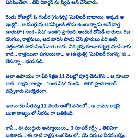
వినిపించేలా... టేప్ రికార్డర్ ను స్విచ్ ఆన్ చేసేవారు.
రెండు రోజుల్లో, ఓ గంభీర (గంగన్న) 'మిలిటరీ బాబాయి' అక్కడ ఆ 
ఇంట్లో... ఆ ముగ్గురు ఆడపిల్లలకి తోడు ఉంటున్నాడు అనే వార్త 
ఊరంతా ('లంక - పేట' అంతా) ప్రాకింది. అందుకే దోపిడీ దారులు, గజ 
దొంగలు, రాక్షసులు, ఆడ వారిని పాడు చేసే క్రూరులు వీరి ఊసే 
ఎత్తడానికి సాహసించే వారు కాదు. వీరి వైపు కూడా కన్నెత్తి చూసేవారు 
కాద... రాత్రయినా పగలయినా... ఆ (ఉత్తుత్తి) 'మిలిటరీ గంగన్న' కు... 
లేకున్నా... భయపడి. 
అలా ఉపాయం గా వీరి శిక్షణ 11 నెలల్లో పూర్తి చేసుకొని... ఆ గూండా 
రాజ్.. రాక్షస రాజ్యం... 'లంక పేట' నుండి... తిరిగి హైదరాబాద్ 
వచ్చేశారు సురక్షితంగా.
అల నాడు సీతమ్మ 11 నెలకు అశోక వనంలో... ఆ రావణ రాక్షస 
లంకా రాజ్యం లో నీరసం గా బతికింది.
కానీ... ఈ ముగ్గురు అమ్మాయిలు... 3 సూపర్ గర్ల్స్... తెలివిగా 
బతికారు... ఈ నాటి రాక్షస లంక పేట లో.. యే దిగులు నీరసం కష్టం 