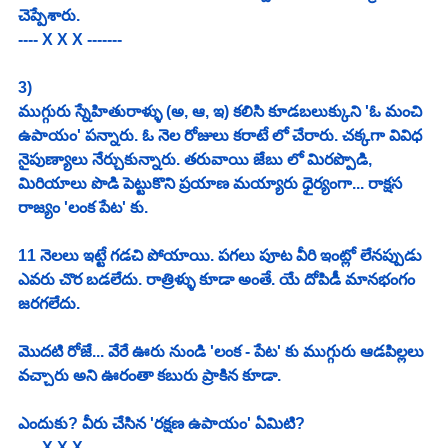
చెప్పేశారు. 
---- X X X -------
3)
ముగ్గురు స్నేహితురాళ్ళు (అ, ఆ, ఇ) కలిసి కూడబలుక్కుని 'ఓ మంచి 
ఉపాయం' పన్నారు. ఓ నెల రోజులు కరాటే లో చేరారు. చక్కగా వివిధ 
నైపుణ్యాలు నేర్చుకున్నారు. తరువాయి జేబు లో మిరప్పొడి, 
మిరియాలు పొడి పెట్టుకొని ప్రయాణ మయ్యారు ధైర్యంగా... రాక్షస 
రాజ్యం 'లంక పేట' కు.
11 నెలలు ఇట్టే గడచి పోయాయి. పగలు పూట వీరి ఇంట్లో లేనప్పుడు 
ఎవరు చొర బడలేదు. రాత్రిళ్ళు కూడా అంతే. యే దోపిడీ మానభంగం 
జరగలేదు. 
మొదటి రోజే... వేరే ఊరు నుండి 'లంక - పేట' కు ముగ్గురు ఆడపిల్లలు 
వచ్చారు అని ఊరంతా కబురు ప్రాకిన కూడా.
ఎందుకు? వీరు చేసిన 'రక్షణ ఉపాయం' ఏమిటి?
---- X X X -------