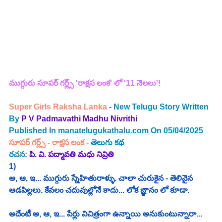
ముగ్గురు సూపర్ గర్ల్స్ 'రాక్షస లంక' లో '11 నెలలు'!
Super Girls Raksha Lanka 
- New Telugu Story Written 
By 
P V Padmavathi Madhu Nivrithi 
Published In 
manatelugukathalu.com
 On 05/04/2025
సూపర్ గర్ల్స్ - రాక్షస లంక - 
తెలుగు కథ
రచన: 
పి. వి. పద్మావతి మధు నివ్రితి
1)
అ, ఆ, ఇ... ముగ్గురు స్నేహితురాళ్ళు. చాలా చురుకైన - తెలివైన 
ఆడపిల్లలు. కేవలం చదువుల్లోనే కాదు... లోక ఙ్ఞానం లో కూడా. 
అదేంటీ అ, ఆ, ఇ... పేర్లు విచిత్రంగా ఉన్నాయి అనుకుంటున్నారా...