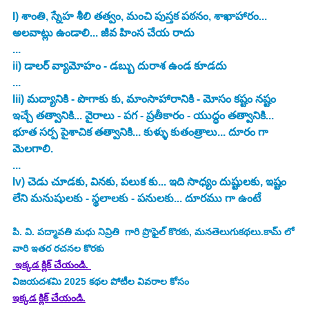
I) శాంతి, స్నేహ శీలి తత్వం, మంచి పుస్తక పఠనం, శాఖాహారం... 
అలవాట్లు ఉండాలి... జీవ హింస చేయ రాదు
...
ii) డాలర్ వ్యామోహం - డబ్బు దురాశ ఉండ కూడదు
... 
Iii) మద్యానికి - పొగాకు కు, మాంసాహారానికి - మోసం కష్టం నష్టం 
ఇచ్చే తత్వానికి... వైరాలు - పగ - ప్రతీకారం - యుద్ధం తత్వానికి... 
భూత సర్ప పైశాచిక తత్వానికి... కుళ్ళు కుతంత్రాలు... దూరం గా 
మెలగాలి.
...
Iv) చెడు చూడకు, వినకు, పలుక కు... ఇది సాధ్యం దుష్టులకు, ఇష్టం 
లేని మనుషులకు - స్థలాలకు - పనులకు... దూరము గా ఉంటే 
పి. వి. పద్మావతి మధు నివ్రితి 
 గారి ప్రొఫైల్ కొరకు, మనతెలుగుకథలు.కామ్ లో 
వారి ఇతర రచనల కొరకు
 ఇక్కడ క్లిక్ చేయండి. 
విజయదశమి 2025
కథల పోటీల వివరాల కోసం
ఇక్కడ క్లిక్ చేయండి.