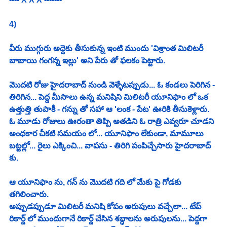
4)
వీరు ముగ్గురు అద్దెకు తీసుకున్న ఇంటి ముందు 'విశ్రాంత మిలిటరీ 
బాబాయి గంగన్న ఇల్లు' అని పేరు తో ఫలకం పెట్టారు. 
మొదటి రోజు హైదరాబాద్ నుండి వెళ్ళేటప్పుడు... ఓ కండలు పెరిగిన - 
తిరిగిన... పెద్ద మీసాలు ఉన్న మనిషిని మిలిటరీ యూనిఫాం లో ఒక 
ఉత్తుత్తి తుపాకీ - గన్ను తో సహా ఆ 'లంక - పేట' ఊరికి తీసుకెళ్లారు. 
ఓ మూడు రోజులు ఊరంతా తిప్పి అతడిని ఓ రాత్రి ఎవ్వరూ చూడని 
అంధకార చీకటి సమయం లో... యూనిఫాం లేకుండా, మామూలు 
బట్టల్లో... రైలు ఎక్కించి... వాపసు - తిరిగి పంపిచ్చేసారు హైదరాబాద్ 
కు. 
ఆ యూనిఫాం ను, గన్ ను మొదటి గది లో మేకు పై గోడకు 
తగిలించారు. 
అప్పుడప్పుడూ మిలిటరీ మనిషి కోపం అరుపులు వచ్చేలా... టేప్ 
రికార్డ్ లో ముందుగానే రికార్డ్ చేసిన శబ్ధాలను అరుపులను... పెద్దగా 