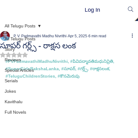
Log In
All Telugu Posts
P. V. Padmavathi Madhu Nivrithi
Apr 5, 2025
6 min read
All Telugu Posts
సూపర్ గర్ల్స్ - రాక్షస లంక
Story
Rated NaN out of 5 stars.
Reviews
#PVPadmavathiMadhuNivrithi
, 
#ప
ివిపద్మావతిమధునివ్రితి, 
#
SuperGirlsRakshaLanka
, #
సూపర్, 
#గర
, #
రాక్షసలంక, 
Special Articles
#TeluguChildrenStories
, #
కొసమెరుపు
Serials
Jokes
Kavithalu
Full Novels