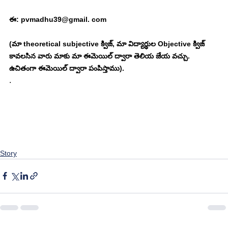
ఈ: pvmadhu39@gmail. com
(మా theoretical subjective క్విజ్, మా విద్యార్థుల Objective క్విజ్ 
కావలసిన వారు మాకు మా ఈమెయిల్ ద్వారా తెలియ జేయ వచ్చు. 
ఉచితంగా ఈమెయిల్ ద్వారా పంపిస్తాము). 
. 
Story