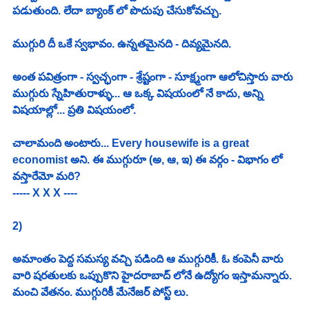
పడుతుంది. లేదా బ్యాంక్ లో పొదుపు చేసుకోవచ్చు. 
ముగ్గురి దీ ఒకే స్వభావం. ఉన్నతమైనది - దివ్యమైనది. 
అంత పవిత్రంగా - స్వచ్ఛంగా - శ్రేష్టంగా - సూక్ష్మంగా ఆలోచిస్తారు వారు 
ముగ్గురు స్నేహితురాళ్ళు... ఆ ఒక్క విషయంలో నే కాదు, అన్ని 
విషయాల్లో... ప్రతి విషయంలో. 
చాలామంది అంటారు... Every housewife is a great 
economist అని. ఈ ముగ్గురూ (అ, ఆ, ఇ) ఈ వర్గం - విభాగం లో 
వస్తారేమో మరి?
----- X X X ----
2)
అమాంతం పెద్ద సమస్య వచ్చి పడింది ఆ ముగ్గురికీ. ఓ కంపెనీ వారు 
వారి షరతులకు ఒప్పుకొని హైదరాబాద్ లోనే ఉద్యోగం ఇస్తామన్నారు. 
మంచి వేతనం. ముగ్గురికీ మేనేజర్ పోస్ట్ లు.