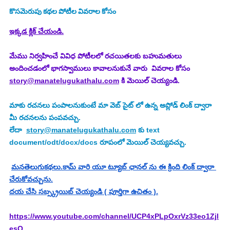
కొసమెరుపు
కథల పోటీల వివరాల కోసం
.
ఇక్కడ క్లిక్ చేయండి
మేము నిర్వహించే వివిధ పోటీలలో రచయితలకు బహుమతులు 
అందించడంలో భాగస్వాములు కావాలనుకునే వారు  వివరాల కోసం 
story@manatelugukathalu.com
 కి మెయిల్ చెయ్యండి.
మాకు రచనలు పంపాలనుకుంటే మా వెబ్ సైట్ లో ఉన్న అప్లోడ్ లింక్ ద్వారా 
మీ రచనలను పంపవచ్చు.
లేదా  
story@manatelugukathalu.com
 కు text 
document/odt/docx/docs రూపంలో మెయిల్ చెయ్యవచ్చు.
మనతెలుగుకథలు.కామ్ వారి యూ ట్యూబ్ ఛానల్ ను ఈ క్రింది లింక్ ద్వారా 
చేరుకోవచ్చును.
దయ చేసి సబ్స్క్రయిబ్ చెయ్యండి ( పూర్తిగా ఉచితం ).
https://www.youtube.com/channel/UCP4xPLpOxrVz33eo1Zjl
esQ