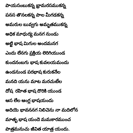
పాయసంబుకన్న భ్రామరసముకన్న
పనస తొనలకన్న పాల మీగడకన్న
అమరుల బువ్వగు అమృతముకన్న
అధిక మాధుర్య మనగ నుండు
అట్టి భాష మిగుల అందమనగ
ఎందు లేనగు ప్రక్రియ లెరిగియుండ
కుందనంబగు భాష కువలయమందు
ఉండనుండ పరభాష కురుకనేల
మనది యను మాట మరచుటేల 
దోష  రహిత భాష దొరికి యుండ
ఆస లేల ఆంగ్ల భాషయందు
అదియె భావననగ నిలిచెను నా మదిలోన
మాతృ భాష యందె మమకారముంచ  
పాత్రమనుచు జీవిత యాత్ర యందు.