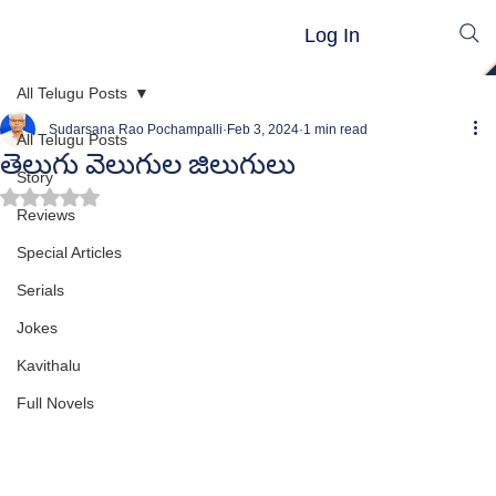
Log In
All Telugu Posts
Sudarsana Rao Pochampalli
Feb 3, 2024
1 min read
All Telugu Posts
తెలుగు వెలుగుల జిలుగులు
Story
Rated NaN out of 5 stars.
Reviews
Special Articles
Serials
Jokes
Kavithalu
Full Novels