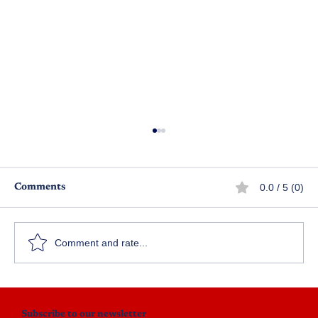
0.0 / 5 (0)
Comments
లైఫ్ ఈజ్ లవ్ - ఎపిసోడ్ 4
Comment and rate...
Subscribe to our newsletter