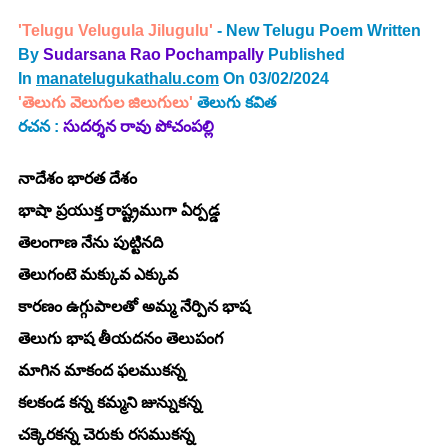
'Telugu Velugula Jilugulu'
- New Telugu Poem Written 
By 
Sudarsana Rao Pochampally
 Published 
In 
manatelugukathalu.com
 On 03/02/2024
'తెలుగు వెలుగుల జిలుగులు' 
తెలుగు కవిత
రచన : 
సుదర్శన రావు పోచంపల్లి
నాదేశం భారత దేశం
భాషా ప్రయుక్త రాష్ట్రముగా ఏర్పడ్డ
తెలంగాణ నేను పుట్టినది
తెలుగంటె మక్కువ ఎక్కువ
కారణం ఉగ్గుపాలతో అమ్మ నేర్పిన భాష
తెలుగు భాష తీయదనం తెలుపంగ
మాగిన మాకంద ఫలముకన్న
కలకండ కన్న కమ్మని జున్నుకన్న
చక్కెరకన్న చెరుకు రసముకన్న