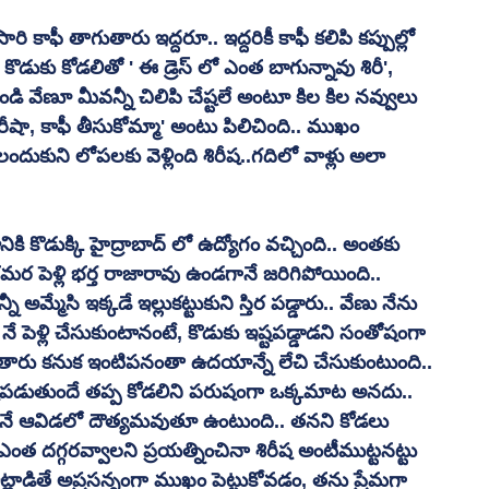
 కాఫీ తాగుతారు ఇద్దరూ.. ఇద్దరికీ కాఫీ కలిపి కప్పుల్లో 
కి కొడుకు కోడలితో ' ఈ డ్రెస్ లో ఎంత బాగున్నావు శిరీ', 
ండి వేణూ మీవన్నీ చిలిపి చేష్టలే అంటూ కిల కిల నవ్వులు 
రీషా, కాఫీ తీసుకోమ్మా' అంటు పిలిచింది.. ముఖం 
లందుకుని లోపలకు వెళ్లింది శిరీష..గదిలో వాళ్లు అలా 
ి కొడుక్కి హైద్రాబాద్ లో ఉద్యోగం వచ్చింది.. అంతకు 
రమర పెళ్లి భర్త రాజారావు ఉండగానే జరిగిపోయింది.. 
నీ అమ్మేసి ఇక్కడే ఇల్లుకట్టుకుని స్తిర పడ్డారు.. వేణు నేను 
ే పెళ్లి చేసుకుంటానంటే, కొడుకు ఇష్టపడ్డాడని సంతోషంగా 
ెళ్లిపోతారు కనుక ఇంటిపనంతా ఉదయాన్నే లేచి చేసుకుంటుంది.. 
షపడుతుందే తప్ప కోడలిని పరుషంగా ఒక్కమాట అనదు.. 
పనే ఆవిడలో దౌత్యమవుతూ ఉంటుంది.. తనని కోడలు 
త దగ్గరవ్వాలని ప్రయత్నించినా శిరీష అంటీముట్టనట్టు 
ాడితే అప్రసన్నంగా ముఖం పెట్టుకోవడం, తను ప్రేమగా 