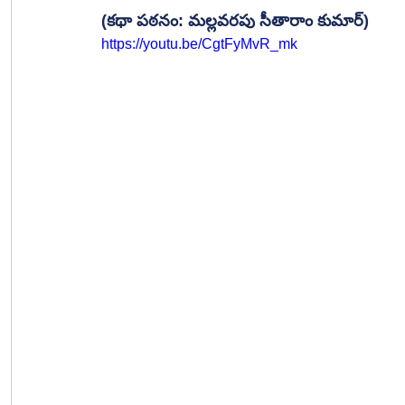
(కథా పఠనం: మల్లవరపు సీతారాం కుమార్)
https://youtu.be/CgtFyMvR_mk