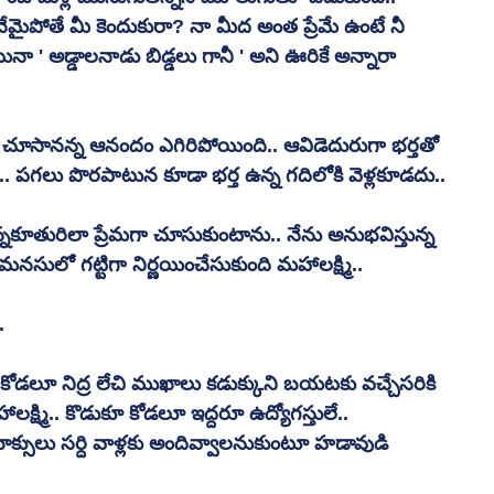
నేమైపోతే మీ కెందుకురా? నా మీద అంత ప్రేమే ఉంటే నీ 
నా ' అడ్డాలనాడు బిడ్డలు గానీ ' అని ఊరికే అన్నారా 
మా చూసానన్న ఆనందం ఎగిరిపోయింది.. ఆవిడెదురుగా భర్తతో 
. పగలు పొరపాటున కూడా భర్త ఉన్న గదిలోకి వెళ్లకూడదు..
న్నకూతురిలా ప్రేమగా చూసుకుంటాను.. నేను అనుభవిస్తున్న 
ో గట్టిగా నిర్ణయించేసుకుంది మహాలక్ష్మి..
.
ుకూ కోడలూ నిద్ర లేచి ముఖాలు కడుక్కుని బయటకు వచ్చేసరికి 
ాలక్ష్మి.. కొడుకూ కోడలూ ఇద్దరూ ఉద్యోగస్తులే.. 
బాక్సులు సర్ది వాళ్లకు అందివ్వాలనుకుంటూ హడావుడి 