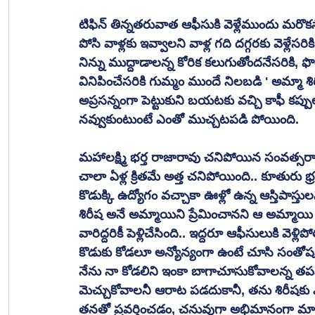
టిఫిన్ తిన్నతరువాత ఆఫీసుకి వెళ్లేముందు మరొకసారి
పోసి వాళ్లకు ఇవ్వాలని వాళ్ల గది దగ్గరకు వెళ్లేసరి
నిన్ను ముద్దాడాలన్న కోరిక కలుగుతోందనేసరికి, ఫొ
వినిపించేసరికి గుమ్మం ముందే నిలబడి ' అమ్మా శి
అప్రసన్నంగా పెట్టుకుని బయటకు వచ్చి కాఫీ కప్పు
నవ్వుకుంటుంటే ఎంతో ముచ్చటపడి పోయింది.
మహాలక్ష్మి భర్త రాజారావు చనిపోయిన సంవత్సరానిక
చాలా ఏళ్ల క్రితమే అత్త చనిపోయింది.. కూతురు భ్
కొడుక్కి ఉద్యోగం వచ్చాకా ఊళ్లో ఉన్న ఆస్తిపాస్తులన్
శిరీష అనే అమ్మాయిని ప్రేమించానని ఆ అమ్మాయి న
వారిద్దరికీ పెళ్లిచేసింది.. ఇద్దరూ ఆఫీసులుకి వ
కొడుకు కోడలూ అన్యోన్యంగా ఉంటే చూసి సంతో
నేను నా కోడలిని ఇంకా బాగాచూసుకోవాలన్న త
మెచ్చుకోవాలనీ ఆరాట పడదుకానీ, తను శిరీషకు ఎం
తనతో ప్రవర్తించడం, చనువుగా అభిమానంగా మాట్ల