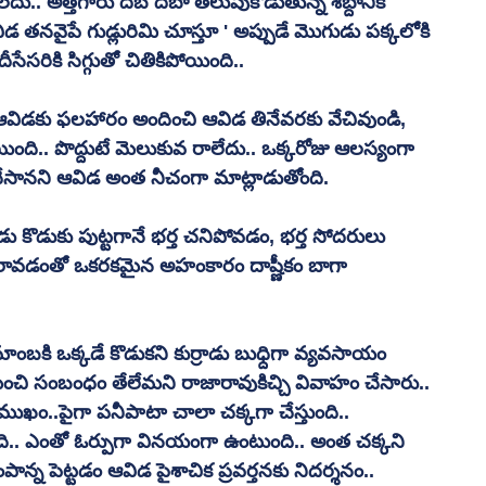
ాలేదు.. అత్తగారు దబ దబా తలుపుకొడుతున్న శబ్దానికి 
డ తనవైపే గుడ్లురిమి చూస్తూ ' అప్పుడే మొగుడు పక్కలోకి 
రికి సిగ్గుతో చితికిపోయింది..
కా ఆవిడకు ఫలహారం అందించి ఆవిడ తినేవరకు వేచివుండి, 
యింది.. పొద్దుటే మెలుకువ రాలేదు.. ఒక్కరోజు ఆలస్యంగా 
ేసానని ఆవిడ అంత నీచంగా మాట్లాడుతోంది.
ు కొడుకు పుట్టగానే భర్త చనిపోవడం, భర్త సోదరులు 
 రావడంతో ఒకరకమైన అహంకారం దాష్ణీకం బాగా 
షమాంబకి ఒక్కడే కొడుకని కుర్రాడు బుధ్దిగా వ్యవసాయం 
 మంచి సంబంధం తేలేమని రాజారావుకిచ్చి వివాహం చేసారు.. 
ం..పైగా పనీపాటా చాలా చక్కగా చేస్తుంది.. 
ి.. ఎంతో ఓర్పుగా వినయంగా ఉంటుంది.. అంత చక్కని 
న పెట్టడం ఆవిడ పైశాచిక ప్రవర్తనకు నిదర్శనం.. 