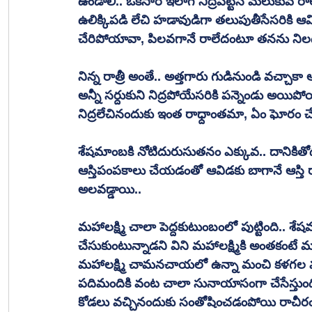
ఉండాలి.. ఒకసారి ఇలాగే నిద్రపట్టేసి మెలుకువ ర
ఉలిక్కిపడి లేచి హడావుడిగా తలుపుతీసేసరికి ఆవి
చేరిపోయావా, పిలవగానే రాలేదంటూ తనను నిలదీసేస
నిన్న రాత్రీ అంతే.. అత్తగారు గుడినుండి వచ్చా
అన్నీ సర్దుకుని నిద్రపోయేసరికి పన్నెండు అయిపో
నిద్రలేచినందుకు ఇంత రాధ్దాంతమా, ఏం ఘోరం చ
శేషమాంబకి నోటిదురుసుతనం ఎక్కువ.. దానికితోడ
ఆస్తిపంపకాలు చేయడంతో ఆవిడకు బాగానే ఆస్తి
అలవడ్డాయి..
మహాలక్ష్మి చాలా పెద్దకుటుంబంలో పుట్టింది.. శే
చేసుకుంటున్నాడని విని మహాలక్ష్మికి అంతకంటే
మహాలక్ష్మి చామనచాయలో ఉన్నా మంచి కళగల ముఖ
పదిమందికి వంట చాలా సునాయాసంగా చేసేస్తుంద
కోడలు వచ్చినందుకు సంతోషించడంపోయి రాచీరంపాన్