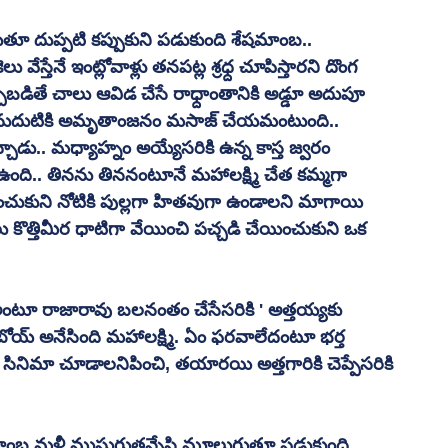
దుప్పటి కప్పుకుని పడుకుంది శేషమాంబ.. 
తేనే ఇంట్లోవాళ్లు తనపట్ల శ్రధ్ద చూపిస్తారని దొంగ 
చబడితే చాలు ఆవిడ చేసే రాధ్దాంతానికి అడ్డూ అదుపూ 
ి.. నుదుటికి అమృతాంజనం మసాజ్ చేయమంటుంది.. 
కిచ్చాడు.. మధ్యాహ్నం అయ్యేసరికి ఉన్న కాస్త జ్వరం 
ఉంది.. తినను తిననంటూనే మహాలక్ష్మి చేత కమ్మగా 
చుకుని నోటికి పుల్లగా హితవుగా ఉండాలని మాగాయి 
కొత్తిమీర ధాటిగా వేయించి పచ్చడి చేయించుకుని ఒక 
 అంటూ రాజారావు బలనంతం చేసేసరికి ' అత్తయ్యకు 
బోయ్ అనేసింది మహాలక్ష్మి. ఏం ఫరవాలేదంటూ భర్త 
ినిమా చూడాలనిపించి, తయారయి అత్తగారికి చెప్పేసరికి 
మాంబ మళ్లీ ముసుగుతన్నేసి మూలుగుతూ పడుకుంది.. 