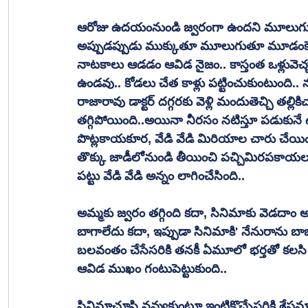
ఆరోజు ఉదయంనుండి జ్వరంగా ఉందని మూలుగుతూ 
అప్పుడప్పుడు ముక్కుతూ మూలుగుతూ మూడంకెలు వేస్
నాటకాలు ఆడడం ఆవిడ నైజం.. కాస్తంత ఒళ్లువెచ్
ఉండవు.. కోడలు చేత కాళ్లు పట్టించుకుంటుంద
రాజారావు డాక్టర్ దగ్గరకు వెళ్లి మందుతెచ్చి తల్లి
తగ్గిపోయింది..అయినా నీరసం నటిస్తూ పడుకునే 
పొట్లకాయకూర, వేడి వేడి మిరియాల చారు చేయిం
తొక్కు జాడీలోనుండి తీయించి పచ్చిమిరపకాయలు 
పట్టు వేడి వేడి అన్నం లాగించేసింది.. 
అమ్మకు జ్వరం తగ్గింది కదా, సినిమాకు వెడదాం
బాగాలేదు కదా, ఇప్పుడా సినిమాకి' నేనురాను బా
బలవంతం చేసేసరికి తనకీ ఏమూలో భర్తతో కలసి స
ఆవిడ ముఖం గంటుపెట్టుకుంది..
సినిమాచూసి నవ్వుకుంటూ ఇంటికొచ్చేసరికి శేష