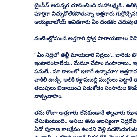
టైంపీస్ ఆరున్నర చూపించింది మహాలక్ష్మికి.. ఉలిక్
పూర్తిగా విచ్చుకోలేకపోతున్నా అత్తగారు గుర్తొచ్చేస
అయ్యబాబోయ్ ఆవిడగారు ఏం దండకం చదువుతుం
వంటింట్లోనుండి అత్తగారి స్తోత్ర పారాయణాలు విన
' ఏం నిద్రలో తల్లీ మాయదారి నిద్రలు'.. బారెడు 
ఇంటావంటాలేదు.. మేమూ చేసాం సంసారాలు.. ఇలానా
పనులే.. మా కాలంలో ఇలాగే ఉన్నామా? అత్తగారంటే
వాకిలీ ఊడ్చీ, అలికి కళ్లాపుజల్లి ముగ్గులు పెట్టాకే 
తలుపులు బిడాయించి పడుకోడం సంసారుల కొంపే
వాక్ప్రవాహం. 
తను రోజూ అత్తగారు లేవకుండానే తెల్లవారు ఝా
చేసుకుంటుంది.. అసలు తను ఆలస్యంగా నిద్రలేవడా
ఏదో పురాణ కాలక్షేపం ఉందని వెళ్లి పదకొండుగంట