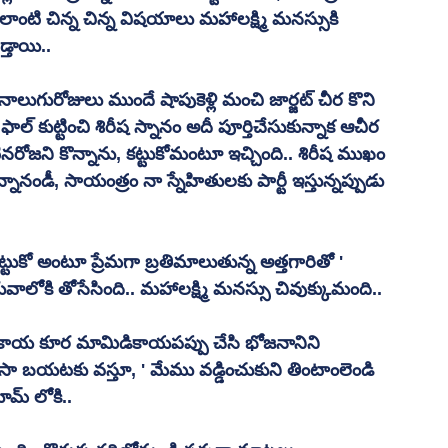
ంటి చిన్న చిన్న విషయాలు మహాలక్ష్మి మనస్సుకి 
్తాయి.. 
 నాలుగురోజులు ముందే షాపుకెళ్లి మంచి జార్జట్ చీర కొని 
 ఫాల్ కుట్టించి శిరీష స్నానం అదీ పూర్తిచేసుకున్నాక ఆచీర 
్టినరోజని కొన్నాను, కట్టుకోమంటూ ఇచ్చింది.. శిరీష ముఖం 
నానండీ, సాయంత్రం నా స్నేహితులకు పార్టీ ఇస్తున్నప్పుడు 
ది కట్టుకో అంటూ ప్రేమగా బ్రతిమాలుతున్న అత్తగారితో ' 
రువాలోకి తోసేసింది.. మహాలక్ష్మి మనస్సు చివుక్కుమంది..
తివంకాయ కూర మామిడికాయపప్పు చేసి భోజనానిని 
ిసా బయటకు వస్తూ, ' మేము వడ్డించుకుని తింటాంలెండి 
ూమ్ లోకి..