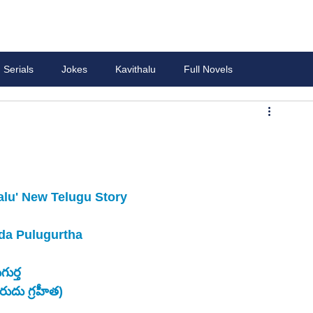
Serials
Jokes
Kavithalu
Full Novels
alu' New Telugu Story 
da Pulugurtha
ుర్త
రుదు గ్రహీత)