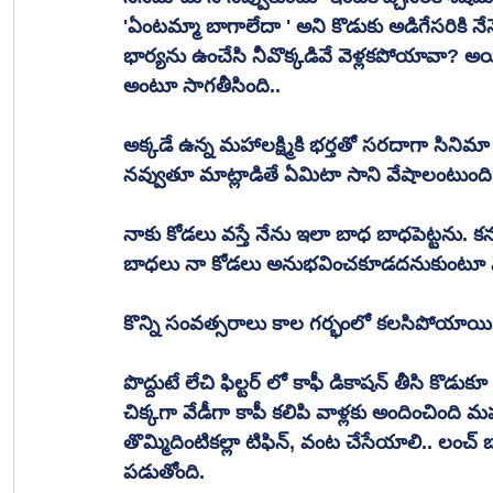
'ఏంటమ్మా బాగాలేదా ' అని కొడుకు అడిగేసరికి నే
భార్యను ఉంచేసి నీవొక్కడివే వెళ్లకపోయావా? అయి
అంటూ సాగతీసింది..
అక్కడే ఉన్న మహాలక్ష్మికి భర్తతో సరదాగా సిని
నవ్వుతూ మాట్లాడితే ఏమిటా సాని వేషాలంటుంది.
నాకు కోడలు వస్తే నేను ఇలా బాధ బాధపెట్టను. క
బాధలు నా కోడలు అనుభవించకూడదనుకుంటూ మనసుల
కొన్ని సంవత్సరాలు కాల గర్భంలో కలసిపోయాయి
పొద్దుటే లేచి ఫిల్టర్ లో కాఫీ డికాషన్ తీసి కొడ
చిక్కగా వేడీగా కాపీ కలిపి వాళ్లకు అందించింది మహ
తొమ్మిదింటికల్లా టిఫిన్, వంట చేసేయాలి.. లంచ్ 
పడుతోంది.