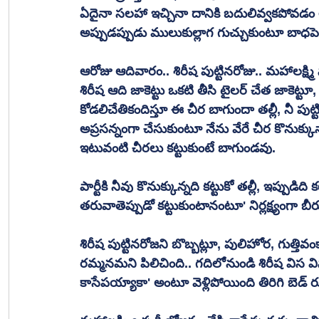
ఏదైనా సలహా ఇచ్చినా దానికి బదులివ్వకపోవడం లా
అప్పుడప్పుడు ములుకుల్లాగ గుచ్చుకుంటూ బాధపెడ
ఆరోజు ఆదివారం.. శిరీష పుట్టినరోజు.. మహాలక్ష్మి
శిరీష ఆది జాకెట్టు ఒకటి తీసి టైలర్ చేత జాకెట్టూ,
కోడలిచేతికందిస్తూ ఈ చీర బాగుందా తల్లీ, నీ పుట
అప్రసన్నంగా చేసుకుంటూ నేను వేరే చీర కొనుక్కున్
ఇటువంటి చీరలు కట్టుకుంటే బాగుండవు.
పార్టీకి నీవు కొనుక్కున్నది కట్టుకో తల్లీ, ఇప్పుడి
తరువాతెప్పుడో కట్టుకుంటానంటూ' నిర్లక్ష్యంగా బీ
శిరీష పుట్టినరోజని బొబ్బట్లూ, పులిహోర, గుత్
రమ్మనమని పిలిచింది.. గదిలోనుండి శిరీష విస వ
కాసేపయ్యాకా' అంటూ వెళ్లిపోయింది తిరిగి బెడ్ ర