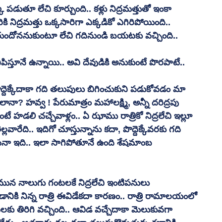
కి పడుతూ లేచి కూర్చుంది.. కళ్లు నిద్రమత్తుతో ఇంకా 
రికి నిద్రమత్తు ఒక్కసారిగా ఎక్కడికో ఎగిరిపోయింది.. 
దోననుకుంటూ లేచి గదినుండి బయటకు వచ్చింది..
ిపిస్తూనే ఉన్నాయి.. అవి దేవుడికి అనుకుంటే పొరపాటే.. 
పొద్దెక్కేదాకా గది తలుపులు బిగించుకుని పడుకోవడం మా 
? హవ్వ ! పేరుమాత్రం మహాలక్ష్మి, అన్నీ దరిద్రపు 
 హడలి చచ్చేవాళ్లం.. ఏ ఝాము రాత్రికో నిద్రలేచి ఇల్లూ 
తెల్లవారేది.. ఇదిగో చూస్తున్నాను కదా, పొద్దెక్కేవరకు గది 
నా ఇది.. ఇలా సాగిపోతూనే ఉంది శేషమాంబ 
మున నాలుగు గంటలకే నిద్రలేచి ఇంటిపనులు 
నికి నిన్న రాత్రి ఈవిడేకదా కారణం.. రాత్రి రామాలయంలో 
లకు తిరిగి వచ్చింది.. ఆవిడ వచ్చేదాకా మెలుకువగా 