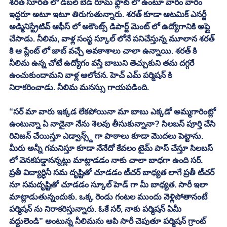
శరత్ సూరత్ లో డబల్ బెడ్ రూమ్ ఫ్లాట్ లో ఉంటూ వారం వారం 
ఇద్దరూ అటూ ఇటూ తిరుగుతున్నారు. శరత్ కూడా ఆటమిక్ ఎనర్జీ 
అడ్మినిస్ట్రేటివ్ ఆఫీస్ లో అకౌంట్స్ డిపార్ట్ మెంట్ లో ఉద్యోగానికి అప్లై 
చేసాడు. నీలిమ, వాళ్ల సంస్థ స్కూల్ లోనే పనిచేస్తున్న మూలాన శరత్ 
కి ఆ ప్లేంట్ లో జాబ్ వచ్చే అవకాశాలు చాలా ఉన్నాయి. శరత్ కి 
నీలిమ ఉన్న చోటే ఉద్యోగం వస్తే బాబుని తెచ్చుకుని తమ దగ్గరే 
ఉంచుకుందామని వాళ్ల ఆలోచన. హెచ్ ఎమ్ పర్మిషన్ కి 
నిరాకరించాడు. నీలిమ మనస్సు గాయపడింది. 
“సర్ మా వారు ఇక్కడ లేకపోయినా మా బాబు ఎక్కడో అమ్మగారింట్లో 
ఉంటున్నా ఏ నాడైనా నేను శెలవు తీసుకున్నానా? సిలబస్ పూర్తి చేసి 
రివిజన్ చేయిస్తూ ఎడ్వాన్స్డ్ గా పాఠాలు కూడా మొదలు పెట్టాను. 
మీరు అన్నీ గమనిస్తూ కూడా నేనేదో కేవలం టైమ్ పాస్ చేస్తూ సిలబస్ 
లో వెనకపడ్డానన్నట్లు మాట్లాడడం నాకు చాలా బాధగా ఉంది సర్. 
ప్రతీ విద్యార్ధినీ సమ దృష్టితో చూడడం టీచర్ బాధ్యత లాగే ప్రతీ టీచర్ 
నూ సమదృష్టితో చూడడం స్కూల్ హెడ్ గా మీ బాధ్యత. సారీ ఇలా 
మాట్లాడుతున్నందుకు. ఒక్క రెండు గంటల ముందు వెళ్లిపోతానంటే 
పర్మిషన్ ను నిరాకరిస్తున్నారు. ఓకే సర్, నాకు పర్మిషన్ ఏమీ 
వద్దులెండి” అంటున్న నీలిమను ఆపి సారీ చెపుతూ పర్మిషన్ గ్రాంట్ 