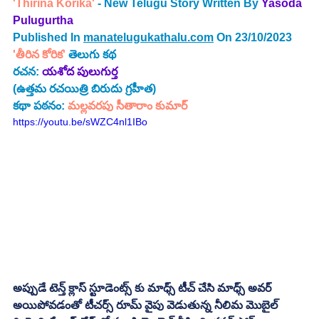
'Thirina Korika'
 - New Telugu Story Written By 
Yasoda 
Pulugurtha
Published In 
manatelugukathalu.com
 On 23/10/2023
'తీరిన కోరిక' 
తెలుగు కథ
రచన: 
యశోద పులుగుర్త
(ఉత్తమ రచయిత్రి బిరుదు గ్రహీత)
కథా పఠనం: 
మల్లవరపు సీతారాం కుమార్
https://youtu.be/sWZC4nl1IBo
అప్పుడే టెన్త్ క్లాస్ స్టూడెంట్స్ కు మాధ్స్ టీచ్ చేసి మాధ్స్ అవర్ 
అయిపోవడంతో టీచర్స్ రూమ్ వైపు వెడుతున్న నీలిమ మొబైల్ 