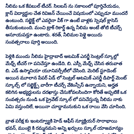
నీలిమ ఒక కేపబుల్ టీచర్. సిలబస్ ను సకాలంలో పూర్తిచేయడం, 
క్లాస్ విద్యార్ధుల చేత రివిజన్ చేయించే విషయంలో ఎప్పుడూ ముందరే 
ఉంటుంది. సబ్జెక్ట్ లో ఎవరైనా వీక్ గా ఉంటే వాళ్లకు స్పెషల్ క్లాసెస్ 
తీసుకుంటుంది. మంచి ట్రాక్ రికార్డ్ ఉన్న నీలిమ అంటే తోటి టీచర్స్ 
అసూయపడ్తూ ఉంటారు. శరత్, నీలిమల పెళ్లై అయిదు 
సంవత్సరాలు పూర్తి అయింది. 
పెళ్లికి ముందు నీలిమ హైద్రాబాద్ ఆటమిక్ ఎనర్జీ సెంట్రల్ స్కూల్లో 
మేధ్స్ టీచర్ గా పనిచేస్తూ ఉండేది. బి. ఎస్సీ మేధ్స్ చేసిన తరువాత 
బి. ఎడ్ ఉస్మానియా యూనివర్సీటీలో చేసింది. మెరిట్ స్టూడెంట్ 
అయిన మూలాన పేపర్ ఏడ్ లో సెంట్రల్ ఆటమిక్ ఎనర్జీ డిపార్ట్ మెంట్ 
స్కూల్స్ లో సబ్జెక్ట్స్ వారీగా టీచర్స్ వేకెంన్సీస్ ఉన్నాయని, అర్హత 
కలిగిన అభ్యర్ధులను దరఖాస్తు చేసుకోవలసిందిగా కోరితే అప్పటికే ఒక 
సంవత్సరం నుండి ఒక ప్రైవేట్ స్కూల్ లో పనిచేస్తున్న నీలిమ నాకు 
ఏమి వస్తుందిలే, అయినా చూద్దామనుకుని ఒక రాయి వేసి చూసింది. 
వ్రాత పరీక్ష కు ఇంటర్వ్యూకి హెడ్ ఆఫీస్ న్యూక్లియర్ సారాభాయి 
భవన్, ముంబై కి రమ్మనమని అన్ని ఖర్చులు స్కూల్ యాజమాన్యం 