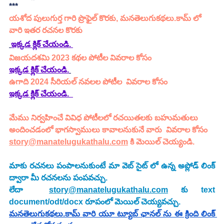
***
యశోద పులుగుర్త
గారి ప్రొఫైల్ కొరకు, మనతెలుగుకథలు.కామ్ లో 
వారి ఇతర రచనల కొరకు 
ఇక్కడ క్లిక్ చేయండి. 
విజయదశమి 2023 కథల పోటీల వివరాల కోసం
ఇక్కడ క్లిక్ చేయండి.
ఉగాది 2024 సీరియల్ నవలల పోటీల  వివరాల కోసం 
ఇక్కడ క్లిక్ చేయండి.
మేము నిర్వహించే వివిధ పోటీలలో రచయితలకు బహుమతులు 
అందించడంలో భాగస్వాములు కావాలనుకునే వారు  వివరాల కోసం 
story@manatelugukathalu.com
 కి మెయిల్ చెయ్యండి.
మాకు రచనలు పంపాలనుకుంటే మా వెబ్ సైట్ లో ఉన్న అప్లోడ్ లింక్ 
ద్వారా మీ రచనలను పంపవచ్చు.
లేదా  
story@manatelugukathalu.com
 కు text 
document/odt/docx రూపంలో మెయిల్ చెయ్యవచ్చు.
మనతెలుగుకథలు.కామ్ వారి యూ ట్యూబ్ ఛానల్ ను ఈ క్రింది లింక్ 