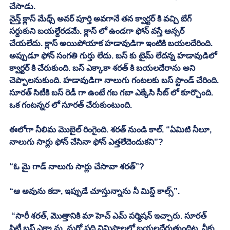
చేసాడు. 
నైన్త్ క్లాస్ మేధ్స్ అవర్ పూర్తి అవగానే తన క్వార్టర్ కి వచ్చి బేగ్ 
సర్దుకుని బయల్దేరడమే. క్లాస్ లో ఉండగా ఫోన్ వస్తే ఆన్సర్ 
చేయలేదు. క్లాస్ అయిపోయాక హడావుడిగా ఇంటికి బయలదేరింది. 
అప్పుడూ ఫోన్ సంగతి గుర్తు లేదు. బస్ కు టైమ్ లేదన్న హడావుడిలో 
క్వార్టర్ కి చేరుకుంది. బస్ ఎక్కాకా శరత్ కి బయలదేరాను అని 
చెప్పాలనుకుంది. హడావుడిగా నాలుగు గంటలకు బస్ స్టాండ్ చేరింది. 
సూరత్ సిటీకి బస్ రెడీ గా ఉంటే గబ గబా ఎక్కేసి సీట్ లో కూర్చొంది. 
ఒక గంటన్నర లో సూరత్ చేరుకుంటుంది. 
ఈలోగా నీలిమ మొబైల్ రింగైంది. శరత్ నుండి కాల్. “ఏమిటి నీలూ, 
నాలుగు సార్లు ఫోన్ చేసినా ఫోన్ ఎత్తలేదెందుకని”? 
“ఓ మై గాడ్ నాలుగు సార్లు చేసావా శరత్”? 
“ఆ అవును కదా, ఇప్పుడే చూస్తున్నాను నీ మిస్డ్ కాల్స్”.
 “సారీ శరత్, మొత్తానికి మా హెచ్ ఎమ్ పర్మిషన్ ఇచ్చారు. సూరత్ 
సిటీ బస్ ఎక్కాను, మరో పది నిమిషాలలో బయలదేరుతుందిట. నీకు 