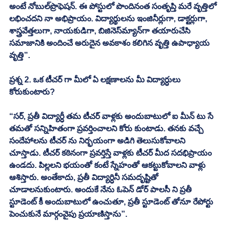
అంటే నోబుల్‌ప్రొఫెషన్‌. ఈ పోస్టులో పొందినంత సంతృప్తి మరే వృత్తిలో 
లభించదని నా అభిప్రాయం. విద్యార్థులను ఇంజినీర్లుగా, డాక్టర్లుగా, 
శాస్త్రవేత్తలుగా, నాయకుడిగా, బిజినెస్‌మ్యాన్‌గా తయారుచేసి 
సమాజానికి అందించే అరుదైన అవకాశం కలిగిన వృత్తి ఉపాధ్యాయ 
వృత్తి”. 
ప్రశ్న 2. ఒక టీచర్ గా మీలో ఏ లక్షణాలను మీ విద్యార్ధులు 
కోరుకుంటారు? 
“సర్, ప్రతీ విద్యార్ధీ తమ టీచర్ వాళ్లకు అందుబాటులో ఐ మీన్ టు సే 
తమతో సన్నిహితంగా ప్రవర్తించాలని కోరు కుంటాడు. తనకు వచ్చే 
సందేహాలను టీచర్ ను నిర్భయంగా అడిగి తెలుసుకోవాలని 
చూస్తాడు. టీచర్ కఠినంగా ప్రవర్తిస్తే వాళ్లకు టీచర్ మీద సదభిప్రాయం 
ఉండదు. పిల్లలని భయంతో కంటే స్నేహంతో ఆకట్టుకోవాలని వాళ్లు 
ఆశిస్తారు. అంతేకాదు, ప్రతీ విద్యార్ధినీ సమదృష్టితో 
చూడాలనుకుంటారు. అందుకే నేను ఓపెన్ డోర్ పాలసీ ని ప్రతీ 
స్టూడెంట్ కీ అందుబాటులో ఉంచుతూ, ప్రతీ స్టూడెంట్ తోనూ రేపోర్టు 
పెంచుకునే మార్గంవైపు ప్రయాణిస్తాను”. 