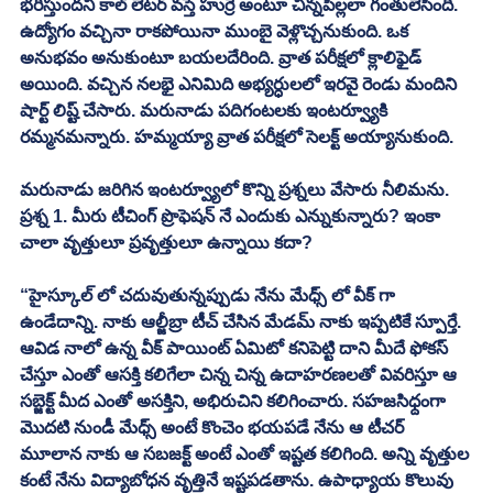
భరిస్తుందని కాల్ లెటర్ వస్తే హుర్రే అంటూ చిన్నపిల్లలా గంతులేసింది. 
ఉద్యోగం వచ్చినా రాకపోయినా ముంబై వెళ్లొచ్చనుకుంది. ఒక 
అనుభవం అనుకుంటూ బయలదేరింది. వ్రాత పరీక్షలో క్లాలిఫైడ్ 
అయింది. వచ్చిన నలభై ఎనిమిది అభ్యర్ధులలో ఇరవై రెండు మందిని 
షార్ట్ లిష్ట్ చేసారు. మరునాడు పదిగంటలకు ఇంటర్వ్యూకి 
రమ్మనమన్నారు. హమ్మయ్యా వ్రాత పరీక్షలో సెలక్ట్ అయ్యానుకుంది. 
మరునాడు జరిగిన ఇంటర్వ్యూలో కొన్ని ప్రశ్నలు వేసారు నీలిమను. 
ప్రశ్న 1. మీరు టీచింగ్ ప్రొఫెషన్ నే ఎందుకు ఎన్నుకున్నారు? ఇంకా 
చాలా వృత్తులూ ప్రవృత్తులూ ఉన్నాయి కదా? 
“హైస్కూల్ లో చదువుతున్నప్పుడు నేను మేధ్స్ లో వీక్ గా 
ఉండేదాన్ని. నాకు ఆల్జీబ్రా టీచ్ చేసిన మేడమ్ నాకు ఇప్పటికే స్పూర్తే. 
ఆవిడ నాలో ఉన్న వీక్ పాయింట్ ఏమిటో కనిపెట్టి దాని మీదే ఫోకస్ 
చేస్తూ ఎంతో ఆసక్తి కలిగేలా చిన్న చిన్న ఉదాహరణలతో వివరిస్తూ ఆ 
సబ్జెక్ట్ మీద ఎంతో అసక్తిని, అభిరుచిని కలిగించారు. సహజసిధ్దంగా 
మొదటి నుండీ మేధ్స్ అంటే కొంచెం భయపడే నేను ఆ టీచర్ 
మూలాన నాకు ఆ సబజక్ట్ అంటే ఎంతో ఇష్టత కలిగింది. అన్ని వృత్తుల 
కంటే నేను విద్యాబోధన వృత్తినే ఇష్టపడతాను. ఉపాధ్యాయ కొలువు 