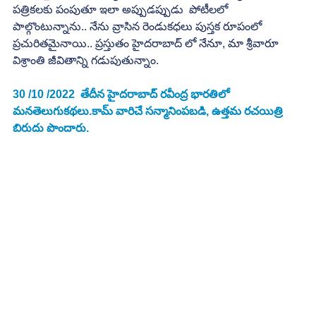
పత్రికలకు పంపుతూ ఇలా అప్పుడప్పుడు  పోటీలలో 
పాల్గొంటున్నాను.. నేను వ్రాసిన రెండుకధలు పుస్తక రూపంలో  
ప్రచురితమైనాయి.. ప్రస్తుతం హైదరాబాద్ లో నేనూ, మా శ్రీవారూ  
విశ్రాంతి జీవితాన్ని గడుపుతున్నాం.
30 /10 /2022  తేదీన హైదరాబాద్ రవీంద్ర భారతిలో 
మనతెలుగుకథలు.కామ్ వారిచే సన్మానింపబడి, ఉత్తమ రచయిత్రి 
బిరుదు పొందారు.