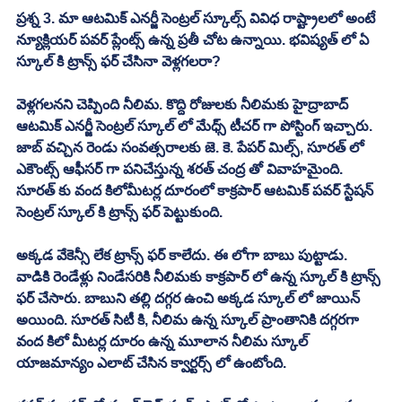
ప్రశ్న 3. మా ఆటమిక్ ఎనర్జీ సెంట్రల్ స్కూల్స్ వివిధ రాష్ట్రాలలో అంటే 
న్యూక్లియర్ పవర్ ప్లేంట్స్ ఉన్న ప్రతీ చోట ఉన్నాయి. భవిష్యత్ లో ఏ 
స్కూల్ కి ట్రాన్స్ ఫర్ చేసినా వెళ్లగలరా? 
వెళ్లగలనని చెప్పింది నీలిమ. కొద్ది రోజులకు నీలిమకు హైద్రాబాద్ 
ఆటమిక్ ఎనర్జీ సెంట్రల్ స్కూల్ లో మేధ్స్ టీచర్ గా పోస్టింగ్ ఇచ్చారు. 
జాబ్ వచ్చిన రెండు సంవత్సరాలకు జె. కె. పేపర్ మిల్స్, సూరత్ లో 
ఎకౌంట్స్ ఆఫీసర్ గా పనిచేస్తున్న శరత్ చంద్ర తో వివాహమైంది. 
సూరత్ కు వంద కిలోమీటర్ల దూరంలో కాక్రపార్ ఆటమిక్ పవర్ స్టేషన్ 
సెంట్రల్ స్కూల్ కి ట్రాన్స్ ఫర్ పెట్టుకుంది. 
అక్కడ వేకెన్సీ లేక ట్రాన్స్ ఫర్ కాలేదు. ఈ లోగా బాబు పుట్టాడు. 
వాడికి రెండేళ్లు నిండేసరికి నీలిమకు కాక్రపార్ లో ఉన్న స్కూల్ కి ట్రాన్స్ 
ఫర్ చేసారు. బాబుని తల్లి దగ్గర ఉంచి అక్కడ స్కూల్ లో జాయిన్ 
అయింది. సూరత్ సిటీ కి, నీలిమ ఉన్న స్కూల్ ప్రాంతానికి దగ్గరగా 
వంద కిలో మీటర్ల దూరం ఉన్న మూలాన నీలిమ స్కూల్ 
యాజమాన్యం ఎలాట్ చేసిన క్వార్టర్స్ లో ఉంటోంది. 