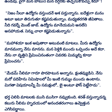
ఉండవు. పైగా మన బాబుని మన దగ్గరకు తెచ్చేసుకోవచ్చు కదూ”!
 “నిజం నీలూ ఉద్యోగం వస్తుందనే ఆశ పడ్తున్నాను. ఐదేళ్లుగా మనం 
అటూ ఇటూ తిరుగుతూ కష్టపడుతున్నాం. మధ్యతరగతి జీవితాలు. 
నీది గవర్న్ మెంట్ జాబ్. ఉద్యోగం మానేయమని అనలేని 
అసహాయత. నిన్ను చాలా కష్టపెడుతున్నాను”. 
“మహాశయా ఇంక ఆపుతారా అటువంటి మాటలు. మీరు ఉద్యోగం 
మానమన్నా నేను మానను. మన పెళ్లికి ముందు ఒప్పందం అదే కదా. 
నేను నా వృత్తిని ప్రేమించినంతంగా చివరకు మిమ్మల్ని కూడా 
ప్రేమించను”. 
“మేడమ్ నీలిమా గారూ పొరపాటున అన్నాను. క్షంతవ్యుడిని. నేను 
మరో పదిహేను నిమిషాలలో మీ ఇంటి గుమ్మం ముందు ఉంటాను. 
మిగతా విషయాలన్నీ మీ సమక్షంలో.. బై అంటూ ఫోన్ పెట్టేసాడు”. 
భర్త చిలిపి మాటలకు ముసి ముసిగా నవ్వుకుంది. శరత్ వస్తున్నాడన్న 
కబురు నీలిమ హృదయంలో ఆనందతరంగాలు ఉవ్వెత్తున 
ఎగిసిపడ్డాయి. 