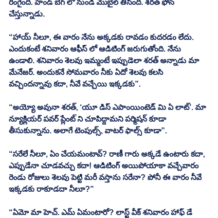
రింగైంది. హేండ్ బేగ్ లో నుండి మొబైల్ తీసింది. శరత్ ఫోన్ 
చేస్తున్నాడు. 
“హాయ్ నీలూ, ఈ వారం నేను అక్కడకు రావడం కుదరడం లేదు. 
ఎందుకంటే శనివారం ఆఫీస్ లో ఆడిటింగ్ జరుగుతోంది. నేను 
ఉండాలి. శనివారం శెలవు ఇమ్మంటే ఇప్పుడెలా శరత్ అన్నాడు మా 
మేనేజర్. అందుకనే సోమవారం నీకు ఏదో శెలవు కలసి 
వచ్చిందన్నావు కదా, నీవే వచ్చేయి ఇక్కడకు”. 
“అయ్యో అవునా శరత్, ‘యూ డిస్ ఎపాంయింటెడ్ మి ఏ లాట్’. మా 
న్యూక్లియర్ పవర్ ప్లేంట్ ని చూపిద్దామని పర్మిషన్ కూడా 
తీసుకున్నాను. అలాగే టెంపుల్స్, వాటర్ ఫాల్స్ కూడా”. 
“సరేలే నీలూ, ఏం చేయమంటావ్? రాణీ గారు అక్కడే ఉంటారు కదా, 
ఎప్పుడేనా చూడవచ్చు కదా! ఆడిటింగ్ అయిపోయాకా వచ్చేవారం 
రెండు రోజులు శెలవు పెట్టి మరీ వస్తాను సరేనా? పోనీ ఈ వారం నీవే 
ఇక్కడకు రాకూడదా నీలూ?”
“ఏమో మా హెచ్. ఎమ్ ఏమంటారో? లాస్ట్ వీక్ శనివారం హాఫ్ డే 