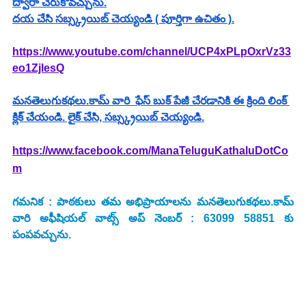
ద్వారా చేరుకోవచ్చును.
దయ చేసి సబ్స్క్రయిబ్ చెయ్యండి ( పూర్తిగా ఉచితం ).
https://www.youtube.com/channel/UCP4xPLpOxrVz33
eo1ZjlesQ
మనతెలుగుకథలు.కామ్ వారి  ఫేస్ బుక్ పేజీ చేరడానికి ఈ క్రింది లింక్ 
క్లిక్ చేయండి. లైక్ చేసి, సబ్స్క్రయిబ్ చెయ్యండి.
https://www.facebook.com/ManaTeluguKathaluDotCo
m
గమనిక : పాఠకులు తమ అభిప్రాయాలను మనతెలుగుకథలు.కామ్ 
వారి అఫీషియల్ వాట్స్ అప్ నెంబర్ : 63099 58851 కు 
పంపవచ్చును.