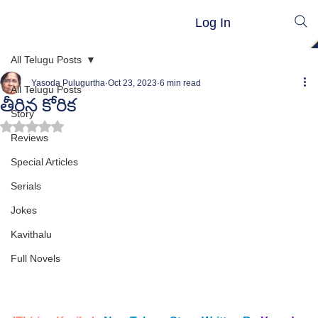
Log In
All Telugu Posts
Yasoda Pulugurtha
Oct 23, 2023
6 min read
All Telugu Posts
తీరిన కోరిక
Story
Rated NaN out of 5 stars.
Reviews
Special Articles
Serials
Jokes
Kavithalu
Full Novels