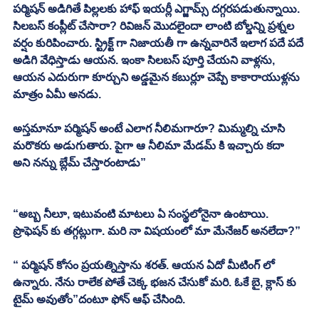
పర్మిషన్ అడిగితే పిల్లలకు హాఫ్ ఇయర్లీ ఎగ్జామ్స్ దగ్గరపడుతున్నాయి. 
సిలబస్ కంప్లీట్ చేసారా? రివిజన్ మొదలైందా లాంటి బోల్డన్ని ప్రశ్నల 
వర్షం కురిపించారు. స్ట్రిక్ట్ గా నిజాయతీ గా ఉన్నవారినే ఇలాగ పదే పదే 
అడిగి వేధిస్తాడు ఆయన. ఇంకా సిలబస్ పూర్తి చేయని వాళ్లను, 
ఆయన ఎదురుగా కూర్చుని అడ్డమైన కబుర్లూ చెప్పే కాకారాయుళ్లను 
మాత్రం ఏమీ అనడు. 
అస్తమానూ పర్మిషన్ అంటే ఎలాగ నీలిమగారూ? మిమ్మల్ని చూసి 
మరొకరు అడుగుతారు. పైగా ఆ నీలిమా మేడమ్ కి ఇచ్చారు కదా 
అని నన్ను బ్లేమ్ చేస్తారంటాడు”
“అబ్బ నీలూ, ఇటువంటి మాటలు ఏ సంస్థలోనైనా ఉంటాయి. 
ప్రొఫెషన్ కు తగ్గట్లుగా. మరి నా విషయంలో మా మేనేజర్ అనలేదా?”
“ పర్మిషన్ కోసం ప్రయత్నిస్తాను శరత్. ఆయన ఏదో మీటింగ్ లో 
ఉన్నారు. నేను రాలేక పోతే చెక్క భజన చేసుకో మరి. ఓకే బై, క్లాస్ కు 
టైమ్ అవుతోం”దంటూ ఫోన్ ఆఫ్ చేసింది. 