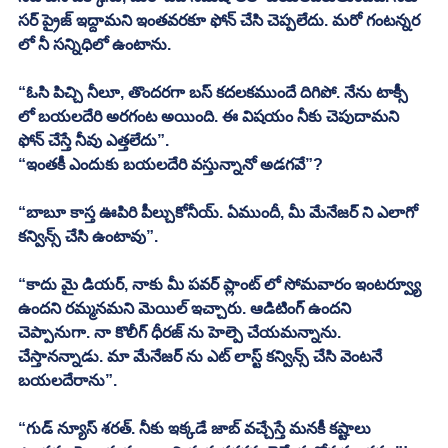
సర్ ప్రైజ్ ఇద్దామని ఇంతవరకూ ఫోన్ చేసి చెప్పలేదు. మరో గంటన్నర 
లో నీ సన్నిధిలో ఉంటాను. 
“ఓసి పిచ్చి నీలూ, తొందరగా బస్ కదలకముందే దిగిపో. నేను టాక్సీ 
లో బయలదేరి అరగంట అయింది. ఈ విషయం నీకు చెపుదామని 
ఫోన్ చేస్తే నీవు ఎత్తలేదు”.
“ఇంతకీ ఎందుకు బయలదేరి వస్తున్నానో అడగవే”? 
“బాబూ కాస్త ఊపిరి పీల్చుకోనీయ్. ఏముందీ, మీ మేనేజర్ ని ఎలాగో 
కన్విన్స్ చేసి ఉంటావు”. 
“కాదు మై డియర్, నాకు మీ పవర్ ప్లాంట్ లో సోమవారం ఇంటర్వ్యూ 
ఉందని రమ్మనమని మెయిల్ ఇచ్చారు. ఆడిటింగ్ ఉందని 
చెప్పానుగా. నా కొలీగ్ ధీరజ్ ను హెల్పె చేయమన్నాను. 
చేస్తానన్నాడు. మా మేనేజర్ ను ఎట్ లాస్ట్ కన్విన్స్ చేసి వెంటనే 
బయలదేరాను”. 
“గుడ్ న్యూస్ శరత్. నీకు ఇక్కడే జాబ్ వచ్చేస్తే మనకీ కష్టాలు 