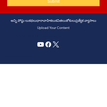
Submit
అన్ని పోస్టు లు
కథలు
ధారావాహికలు
కవితలు
జోకులు
ప్రత్యేక వ్యాసాలు
Upload Your Content
PHONE: +91 6309958851 - EMAIL:
story@manatelugukathalu.com
© 2035
Designed & Digital Marketing by Agency Conversion Guru
.