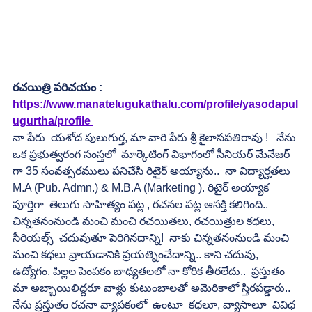
రచయిత్రి పరిచయం :
https://www.manatelugukathalu.com/profile/yasodapul
ugurtha/profile
నా పేరు  యశోద పులుగుర్త, మా వారి పేరు శ్రీ కైలాసపతిరావు !   నేను 
ఒక ప్రభుత్వరంగ సంస్తలో  మార్కెటింగ్ విభాగంలో సీనియర్ మేనేజర్ 
గా 35 సంవత్సరములు పనిచేసి రిటైర్ అయ్యాను..  నా విద్యార్హతలు  
M.A (Pub. Admn.) & M.B.A (Marketing ). రిటైర్ అయ్యాక 
పూర్తిగా  తెలుగు సాహిత్యం పట్ల , రచనల పట్ల ఆసక్తి కలిగింది.. 
చిన్నతనంనుండి మంచి మంచి రచయితలు, రచయిత్రుల కధలు, 
సీరియల్స్  చదువుతూ పెరిగినదాన్ని!  నాకు చిన్నతనంనుండి మంచి 
మంచి కధలు వ్రాయడానికి ప్రయత్నించేదాన్ని.. కాని చదువు, 
ఉద్యోగం, పిల్లల పెంపకం బాధ్యతలలో నా కోరిక తీరలేదు..  ప్రస్తుతం 
మా అబ్బాయిలిద్దరూ వాళ్లు కుటుంబాలతో అమెరికాలో స్తిరపడ్డారు.. 
నేను ప్రస్తుతం రచనా వ్యాపకంలో  ఉంటూ  కధలూ, వ్యాసాలూ  వివిధ 