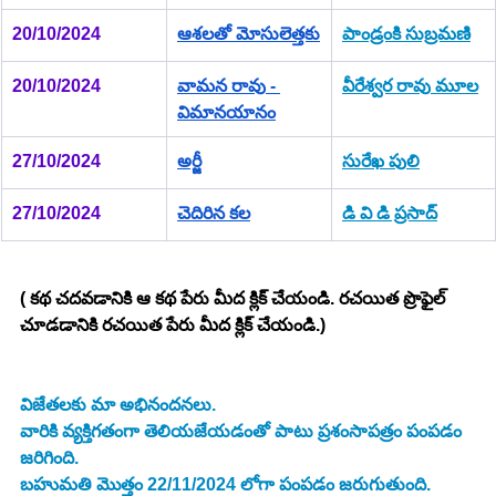
20/10/2024
ఆశలతో మోసులెత్తకు
పాండ్రంకి సుబ్రమణి
20/10/2024
వామన రావు - 
వీరేశ్వర రావు మూల
విమానయానం
27/10/2024
అర్జీ
సురేఖ పులి
27/10/2024
చెదిరిన కల
డి వి డి ప్రసాద్
( కథ చదవడానికి ఆ కథ పేరు మీద క్లిక్ చేయండి. రచయిత ప్రొఫైల్ 
చూడడానికి రచయిత పేరు మీద క్లిక్ చేయండి.)
విజేతలకు మా అభినందనలు.
వారికి వ్యక్తిగతంగా తెలియజేయడంతో పాటు ప్రశంసాపత్రం పంపడం 
జరిగింది.
బహుమతి మొత్తం 22/11/2024 లోగా పంపడం జరుగుతుంది.