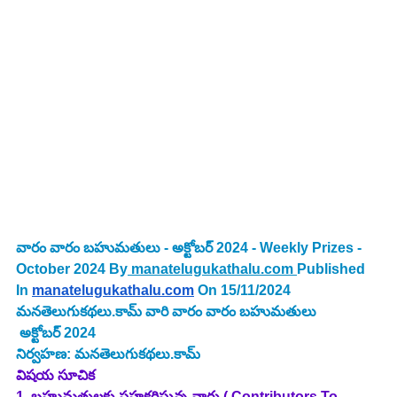
వారం వారం బహుమతులు - 
అక్టోబర్
 2024 - Weekly Prizes - 
October 2024 
By
 manatelugukathalu.com
Published 
In
manatelugukathalu.com
On 15/11/2024
మనతెలుగుకథలు.కామ్ వారి వారం వారం బహుమతులు 
అక్టోబర్
 2024
నిర్వహణ: మనతెలుగుకథలు.కామ్
విషయ సూచిక
1 .బహుమతులకు సహకరిస్తున్న వారు ( Contributors To 