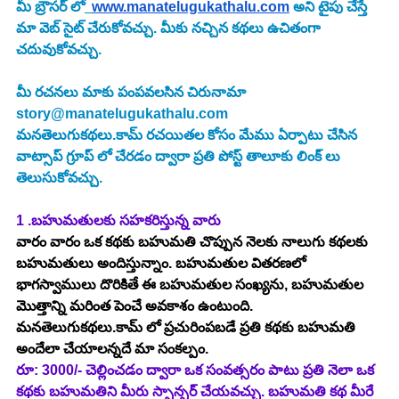
మీ బ్రౌసర్ లో
www.manatelugukathalu.com
 అని టైపు చేస్తే  
మా వెబ్ సైట్ చేరుకోవచ్చు. మీకు నచ్చిన కథలు ఉచితంగా 
చదువుకోవచ్చు.
మీ రచనలు మాకు పంపవలసిన చిరునామా 
story@manatelugukathalu.com
మనతెలుగుకథలు.కామ్ రచయితల కోసం మేము ఏర్పాటు చేసిన 
వాట్సాప్ గ్రూప్ లో చేరడం ద్వారా ప్రతి పోస్ట్ తాలూకు లింక్ లు 
తెలుసుకోవచ్చు.
1 .బహుమతులకు సహకరిస్తున్న వారు
వారం వారం ఒక కథకు బహుమతి చొప్పున నెలకు నాలుగు కథలకు 
బహుమతులు అందిస్తున్నాం. బహుమతుల వితరణలో 
భాగస్వాములు దొరికితే ఈ బహుమతుల సంఖ్యను, బహుమతుల 
మొత్తాన్ని మరింత పెంచే అవకాశం ఉంటుంది. 
మనతెలుగుకథలు.కామ్ లో ప్రచురింపబడే ప్రతి కథకు బహుమతి 
అందేలా చేయాలన్నదే మా సంకల్పం.
రూ: 3000/- చెల్లించడం ద్వారా ఒక సంవత్సరం పాటు ప్రతి నెలా ఒక 
కథకు బహుమతిని మీరు స్పాన్సర్ చేయవచ్చు. 
బహుమతి కథ మీరే 