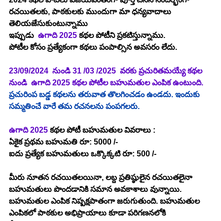
రచయితలకు, పాఠకులకు ముందుగా మా ధన్యవాదాలు 
తెలియజేసుకుంటున్నాము
ఇప్పుడు  
ఉగాది 2025
 కథల పోటీని ప్రకటిస్తున్నాము.
పోటీల కోసం ప్రత్యేకంగా కథలు పంపాల్సిన అవసరం లేదు.
23/09/2024  నుండి 31 /03 /2025
  వరకు ప్రచురితమయ్యే కథల 
నుండి  
ఉగాది 2025 
కథల పోటీల బహుమతుల ఎంపిక ఉంటుంది.
ప్రచురింప బడ్డ కథలను తరువాత తొలగించడం ఉండదు. ఇందుకు 
సమ్మతించే వారే తమ రచనలను పంపగలరు.
ఉగాది 2025
 కథల పోటీ బహుమతుల వివరాలు :
ఏకైక ప్రథమ బహుమతి రూ: 5000 /-
ఐదు ప్రత్యేక బహుమతులు ఒక్కొక్కటి రూ: 500 /-
మీరు నూతన రచయితలయినా, లబ్ద ప్రతిష్ఠులైన రచయితలైనా 
బహుమతులు పొందడానికి సమాన అవకాశాలు వున్నాయి. 
బహుమతుల ఎంపిక నిష్పక్షపాతంగా జరుగుతుంది. బహుమతుల 
ఎంపికలో పాఠకుల అభిప్రాయాలు కూడా పరిగణనలోకి 