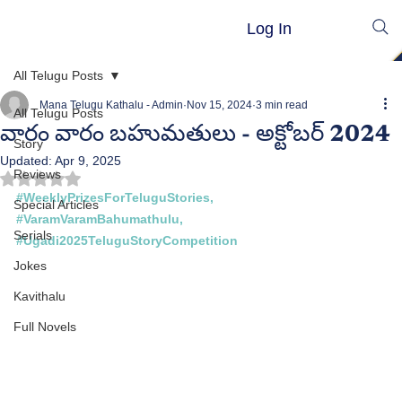
Log In
All Telugu Posts
Mana Telugu Kathalu - Admin
Nov 15, 2024
3 min read
All Telugu Posts
వారం వారం బహుమతులు - అక్టోబర్ 2024
Story
Updated:
Apr 9, 2025
Reviews
Rated NaN out of 5 stars.
#WeeklyPrizesForTeluguStories
, 
Special Articles
#VaramVaramBahumathulu
, 
Serials
#Ugadi2025TeluguStoryCompetition
Jokes
Kavithalu
Full Novels