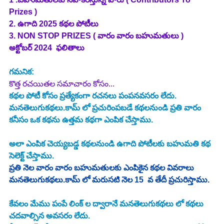
Prizes )
2.
 ఉగాది 2025 కథల పోటీలు 
3. NON STOP PRIZES ( వారం వారం బహుమతులు )  
అక్టోబర్
2024
 ఫలితాలు
గమనిక:
కొత్త రచయితల సమాచారం కోసం... 
కథల పోటీ కోసం ప్రత్యేకంగా రచనలు పంపనవసరం లేదు.
మనతెలుగుకథలు.కామ్ లో ప్రచురింపబడే కథలనుండి ప్రతి వారం 
కనీసం ఒక కథను ఉత్తమ కథగా ఎంపిక చేస్తాము.
అలా ఎంపిక చెయ్యబడ్డ కథలనుండి ఉగాది పోటీలకు బహుమతి కథ 
సెలెక్ట్ చేస్తాము.
ప్రతి నెల వారం వారం బహుమతులకు ఎంపికైన కథల వివరాలు 
మనతెలుగుకథలు.కామ్ లో మరుసటి నెల 15  వ తేదీ ప్రచురిస్తాము. 
కేవలం మేము పంపే లింక్ ల ద్వారానే మనతెలుగుకథలు లో కథలు 
చదవాల్సిన అవసరం లేదు. 