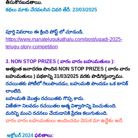
తీసుకొనబడతాయి.
కథలు మాకు చేరవలసిన చివరి తేదీ: 23/03/2025
పూర్తి వివరాలు ఈ క్రింది పోస్ట్ లో చూడండి.
https://www.manatelugukathalu.com/post/ugadi-2025-
telugu-story-competition
3. NON STOP PRIZES ( వారం వారం బహుమతులు ): 
అత్యంత జనాదరణ పొందిన NON STOP PRIZES ( వారం వారం 
బహుమతులు ) పథకాన్ని 31/03/2025 వరకు పొడిగిస్తున్నాము.
రచయితకు పోటీలో గెలుపొందడం, బహుమతి పొందడం ఒక టానిక్ 
లాంటిది.
బహుమతి మొత్తం రచయితకు గొప్ప కాదు.
విజేతగా నిలవడం రచయితల ఆత్మ విశ్వాసాన్ని పెంచుతుంది.
మరిన్ని మంచి రచనలు చేయడానికి ప్రేరణ కలుగుతుంది.
వారం వారం బహుమతులు అందించడం వెనుక మా ఉద్దేశం అదే.
అక్టోబర్
2024
 ఫలితాలు: