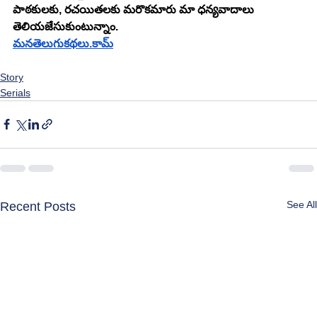
పాఠకులకు, రచయితలకు మరొకమారు మా ధన్యవాదాలు 
తెలియజేసుకుంటున్నాం.
మనతెలుగుకథలు.కామ్
Story
Serials
See All
Recent Posts