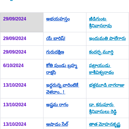
29/09/2024
అభయహస్తం
జీడిగుంట 
శ్రీనివాసరావు
29/09/2024
యే బారిష్!
ఇందుమతి పాలేగారు
29/09/2024
గురుదక్షిణ
కందర్ప మూర్తి
6/10/2024
కోతి పుండు బ్రహ్మ 
పట్రాయుడు 
రాక్షసి
కాశీవిశ్వనాథం
13/10/2024
ఇద్దరున్న వారింటికే 
భళ్లమూడి నాగరాజు
వెళదాం.. ! 
13/10/2024
అష్టమ రాగం
డా. కనుపూరు 
శ్రీనివాసులు రెడ్డి
13/10/2024
ఆషాడం సేల్
తాత మోహనకృష్ణ