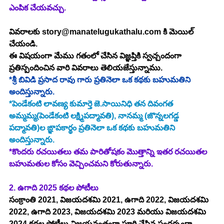
ఎంపిక చేయవచ్చు.
వివరాలకు 
story@manatelugukathalu.com
 కి మెయిల్ 
చేయండి.
ఈ విషయంగా మేము గతంలో చేసిన విజ్ఞప్తికి స్వచ్చందంగా 
ప్రతిస్పందించిన వారి వివరాలు తెలియజేస్తున్నాము.
*శ్రీ బివిడి ప్రసాద రావు గారు ప్రతినెలా ఒక కథకు బహుమతిని 
అందిస్తున్నారు.
*పెండేకంటి లావణ్య కుమార్తె జె.సాయినిధి తన దివంగత 
అమ్మమ్మ(పెండేకంటి లక్ష్మిపద్మావతి), నానమ్మ (జొన్నలగడ్డ 
పద్మావతి)ల ఙ్ఞాపకార్థం 
ప్రతినెలా ఒక కథకు బహుమతిని 
అందిస్తున్నారు.
*
కొందరు రచయితలు తమ పారితోషకం మొత్తాన్ని ఇతర రచయితల 
బహుమతుల కోసం వెచ్చించమని కోరుతున్నారు.
2. 
ఉగాది 2025 కథల పోటీలు
సంక్రాంతి 2021, విజయదశమి 2021, ఉగాది 2022, విజయదశమి 
2022, ఉగాది 2023, విజయదశమి 2023 
మరియు విజయదశమి 
2024 
కథల పోటీలు విజయవంతంగా పూర్తి చేసిన సందర్భంగా 