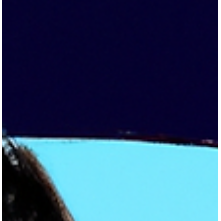
ప్రగతి ప్రేమికులు 2
'Pragathi Premikulu episode 2' Telugu Web Series Written By Ch. C
S. Sarma 'ప్రగతి ప్రేమికులు ఎపిసోడ్ 2' రచన: సిహెచ్. సీఎస్. శర్మ