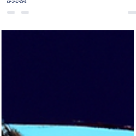
Narasimha Murthy Gannavarapu
May 31, 2023
7 min read
అశ్వ మేధం ఎపిసోడ్ 7
Aswamedham - Episode - 7' - New Telugu Web Series Written By
Gannavarapu Narasimha Murthy 'అశ్వ మేధం - ఎపిసోడ్ - 7' తెలుగు
ధారావాహిక