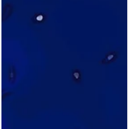
Narasimha Murthy Gannavarapu
May 26, 2023
9 min read
అశ్వ మేధం ఎపిసోడ్ 6
'Aswamedham - Episode - 6' - New Telugu Web Series Written By
Gannavarapu Narasimha Murthy అశ్వ మేధం - ఎపిసోడ్ - 6 గన్నవరపు
నరసింహ మూర్తి