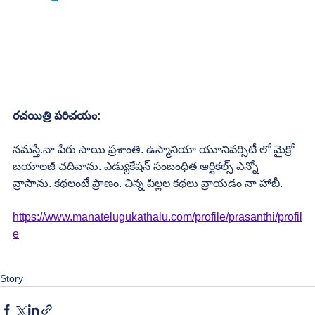
రచయిత్రి పరిచయం:
నమస్తే.నా పేరు సాయి ప్రశాంతి. ఉస్మానియా యూనివర్సిటీ లో మైక్రో 
బయాలజీ చదివాను. ఎడ్యుకేషన్ సంబంధిత ఆర్టికల్స్ ఎన్నో 
వ్రాసాను. కథలంటే ప్రాణం. చిన్న పిల్లల కథలు వ్రాయడం నా హాబీ. 
https://www.manatelugukathalu.com/profile/prasanthi/profil
e
Story