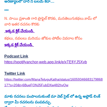
అరణ్యాలలో దారి నీ బలమే కదా.... 
***
N. సాయి ప్రశాంతి గారి ప్రొఫైల్ కొరకు, మనతెలుగుకథలు.కామ్ లో 
వారి ఇతర రచనల కొరకు 
ఇక్కడ క్లిక్ చేయండి. 
కథలు, నవలలు మరియు జోకుల పోటీల వివరాల కోసం
ఇక్కడ క్లిక్ చేయండి.
Podcast Link
https://spotifyanchor-web.app.link/e/xTEfjYJ5Xvb
Twitter Link
https://twitter.com/ManaTeluguKatha/status/16059346683179868
17?s=20&t=6BueFONJ5FubDXw482hvQw
మాకు రచనలు పంపాలనుకుంటే మా వెబ్ సైట్ లో ఉన్న అప్లోడ్ లింక్ 
ద్వారా మీ రచనలను పంపవచ్చు.