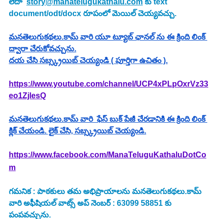
లేదా  
story@manatelugukathalu.com
 కు text 
document/odt/docx రూపంలో మెయిల్ చెయ్యవచ్చు.
మనతెలుగుకథలు.కామ్ వారి యూ ట్యూబ్ ఛానల్ ను ఈ క్రింది లింక్ 
ద్వారా చేరుకోవచ్చును.
దయ చేసి సబ్స్క్రయిబ్ చెయ్యండి ( పూర్తిగా ఉచితం ).
https://www.youtube.com/channel/UCP4xPLpOxrVz33
eo1ZjlesQ
మనతెలుగుకథలు.కామ్ వారి  ఫేస్ బుక్ పేజీ చేరడానికి ఈ క్రింది లింక్ 
క్లిక్ చేయండి. లైక్ చేసి, సబ్స్క్రయిబ్ చెయ్యండి.
https://www.facebook.com/ManaTeluguKathaluDotCo
m
గమనిక : పాఠకులు తమ అభిప్రాయాలను మనతెలుగుకథలు.కామ్ 
వారి అఫీషియల్ వాట్స్ అప్ నెంబర్ : 63099 58851 కు 
పంపవచ్చును.