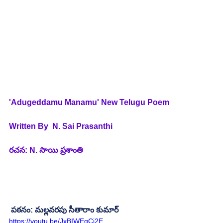
'Adugeddamu Manamu' New Telugu Poem
Written By  N. Sai Prasanthi 
రచన: N. సాయి ప్రశాంతి
 పఠనం: మల్లవరపు సీతారాం కుమార్
https://youtu.be/JxBIWEgCj2E