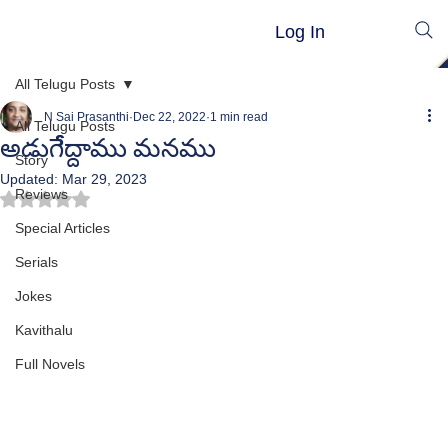
Log In
All Telugu Posts
N Sai Prasanthi
Dec 22, 2022
1 min read
All Telugu Posts
అడుగేేద్దాము మనము
Story
Updated:
Mar 29, 2023
Reviews
Rated NaN out of 5 stars.
Special Articles
Serials
Jokes
Kavithalu
Full Novels