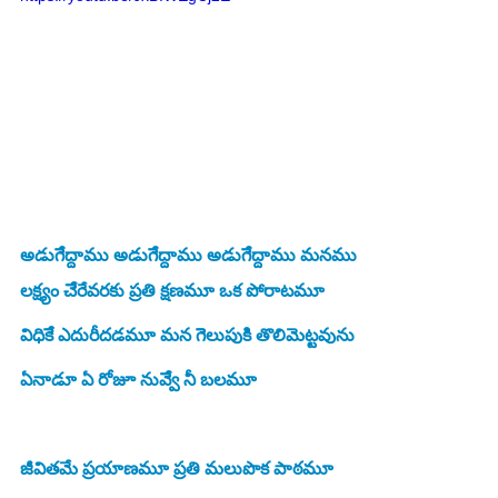
అడుగేేద్దాము అడుగేేద్దాము అడుగేేద్దాము మనము
లక్ష్యం చేేరేవరకు ప్రతి క్షణమూ ఒక పోరాటమూ 
విధికేే ఎదురీదడమూ మన గెెలుపుకిి తొలిమెట్టవును
ఏనాడూ ఏ రోజూ నువ్వేే నీ బలమూ
జీవితమే ప్రయాణమూ ప్రతి మలుపొక పాఠమూ