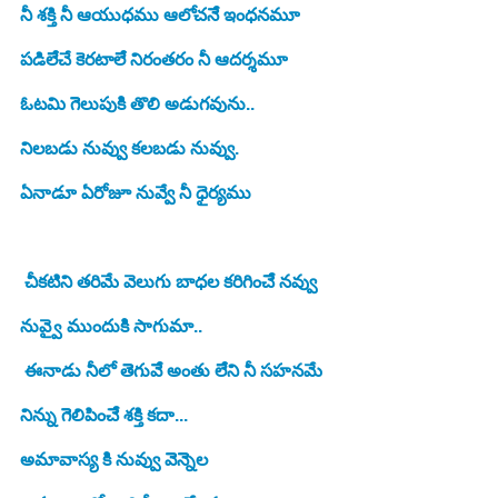
నీ శక్తి నీ ఆయుధము ఆలోచనేే ఇంధనమూ
పడిలేేచే కెరటాలేే నిరంతరం నీ ఆదర్శమూ 
ఓటమి గెెలుపుకిి తొలి అడుగవును.. 
నిలబడు నువ్వు కలబడు నువ్వు.  
ఏనాడూ ఏరోజూ నువ్వే నీ ధైర్యము 
 చీకటిని తరిమే వెలుగు బాధల కరిగించేే నవ్వు
నువ్వై ముందుకిి సాగుమా.. 
 ఈనాడు నీలో తెెగువేే అంతు లేేని నీ సహనమే 
నిన్ను గెెలిపించేే శక్తి కదా... 
అమావాస్య కిి నువ్వు వెెన్నెెల 