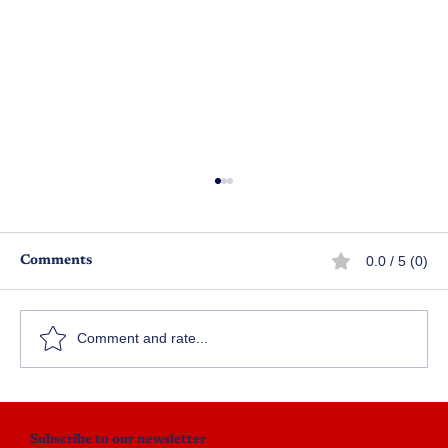
0.0 / 5 (0)
Comments
Comment and rate...
నాకేమవుతోంది.. ? ఎపిసోడ్ 20
Subscribe to our newsletter