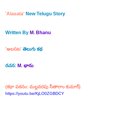
'Alasata'
 New Telugu Story 
Written By 
M. Bhanu 
'అలసట' 
తెలుగు కథ
రచన:
M. భాను
(కథా పఠనం: మల్లవరపు సీతారాం కుమార్)
https://youtu.be/KjLO0ZGBDCY