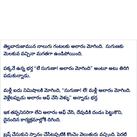
తెల్లవారుజామున నాలుగు గంటలకు అలారం మోగింది.  సుగుణకు 
మెలకువ వచ్చినా మగతగా ఉండిపోయింది. 
పక్కనే ఉన్న భర్త “లే సుగుణా! అలారం మోగింది” అంటూ అటు తిరిగి 
పడుకున్నాడు. 
మళ్లీ ఐదు నిమిషాలకి మోగింది, “సుగుణా! లే! మళ్లీ అలారం మోగింది. 
వెళ్లేటప్పుడు అలారం ఆఫ్ చేసి వెళ్ళు” అన్నాడు భర్త. 
ఇక తప్పనిసరిగా లేచి అలారం ఆఫ్ చేసి, దేవుడికి దండం పెట్టుకొని, 
దైనందిన కార్యక్రమాల్లోకి దిగింది. 
బ్రష్ చేసుకుని స్నానం చేసేటప్పటికి కొంచెం వెలుతురు వచ్చింది. పెరటి 