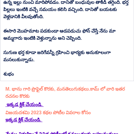
ఉన్న ఇల్లు నుంచి మారిపోవడం. దానితో బంధువుల తాకిడి తగ్గింది. భర్త 
పిల్లలు ఇంటికి వచ్చే సమయం కలిసి వచ్చింది. దానితో బయటకు 
వెళ్లడానికి వీలవుతోంది. 
ఈసారి మొహమాట పడకుండా ఆడపడుచు ఫోన్ చేస్తే నేను మా 
అమ్మగారు ఇంటికి వెళ్తున్నాను అని చెప్పింది. 
సుగుణ భర్త కూడా జరిగేవన్నీ గ్రహించి భార్యకు అనుకూలంగా 
మసలుకున్నాడు. 
శుభం
M. భాను 
గారి ప్రొఫైల్ కొరకు, మనతెలుగుకథలు.కామ్ లో వారి ఇతర 
రచనల కొరకు 
 ఇక్కడ క్లిక్ చేయండి. 
విజయదశమి 2023 కథల పోటీల వివరాల కోసం
ఇక్కడ క్లిక్ చేయండి.