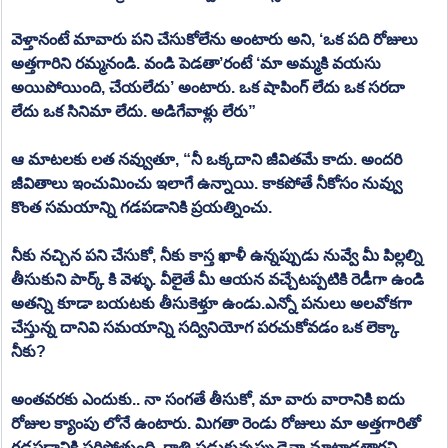
వెళ్తానంటే మావారు పని చేసుకోలేను అంటారు అని, ‘ఒక పది రోజులు 
అత్తగారిని రమ్మనండి. వండి పెడతా’రంటే ‘మా అమ్మకి వయసు 
అయిపోయింది, చేయలేదు’ అంటారు. ఒక షాపింగ్ లేదు ఒక సరదా 
లేదు ఒక సినిమా లేదు. అడిగేవాళ్లు లేరు”
ఆ మాటలకు లత నవ్వుతూ, “నీ ఒక్కదాని జీవితమే కాదు. అందరి 
జీవితాలు ఇంచుమించు ఇలాగే ఉన్నాయి. కాకపోతే నీకోసం నువ్వు 
కొంత సమయాన్ని గడపడానికి ప్రయత్నించు. 
నీకు నచ్చిన పని చేసుకో, నీకు కాస్త ఖాళీ ఉన్నప్పుడు నువ్వే మీ పిల్లల్ని 
తీసుకుని పార్క్ కి వెళ్ళు. వీలైతే మీ ఆయన వచ్చేటప్పటికి రెడీగా ఉండి 
అతన్ని కూడా బయటకు తీసుకెళ్తూ ఉండు.ఎన్నో పనులు అలవోకగా 
చేస్తున్న దానివి సమయాన్ని సద్వినియోగ పరచుకోవడం ఒక లెక్కా 
నీకు?
అంతవరకు ఎందుకు.. నా సంగతే తీసుకో, మా వారు వారానికి ఐదు 
రోజుల క్యాంపు లోనే ఉంటారు. మిగతా రెండు రోజులు మా అత్తగారితో 
గడపడానికి సరిపోతుంది. రాత్రి పడుకున్నప్పుడైనా మాట్లాడతారని 