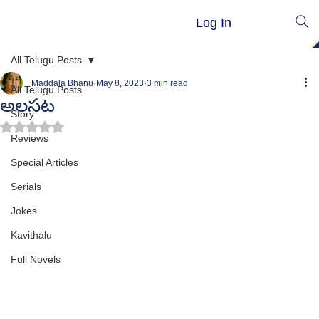
Log In
All Telugu Posts
Maddala Bhanu
May 8, 2023
3 min read
All Telugu Posts
అలసట
Story
Rated NaN out of 5 stars.
Reviews
Special Articles
Serials
Jokes
Kavithalu
Full Novels