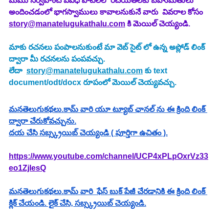
మేము నిర్వహించే వివిధ పోటీలలో రచయితలకు బహుమతులు 
అందించడంలో భాగస్వాములు కావాలనుకునే వారు  వివరాల కోసం 
story@manatelugukathalu.com
 కి మెయిల్ చెయ్యండి.
మాకు రచనలు పంపాలనుకుంటే మా వెబ్ సైట్ లో ఉన్న అప్లోడ్ లింక్ 
ద్వారా మీ రచనలను పంపవచ్చు.
లేదా  
story@manatelugukathalu.com
 కు text 
document/odt/docx రూపంలో మెయిల్ చెయ్యవచ్చు.
మనతెలుగుకథలు.కామ్ వారి యూ ట్యూబ్ ఛానల్ ను ఈ క్రింది లింక్ 
ద్వారా చేరుకోవచ్చును.
దయ చేసి సబ్స్క్రయిబ్ చెయ్యండి ( పూర్తిగా ఉచితం ).
https://www.youtube.com/channel/UCP4xPLpOxrVz33
eo1ZjlesQ
మనతెలుగుకథలు.కామ్ వారి  ఫేస్ బుక్ పేజీ చేరడానికి ఈ క్రింది లింక్ 
క్లిక్ చేయండి. లైక్ చేసి, సబ్స్క్రయిబ్ చెయ్యండి.