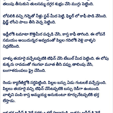
తలుపు తీసుకుని తులసమ్మ దగ్గర శుభ్రం చేసి ముగ్గు పెట్టింది. 
లోపలికి వచ్చి గిన్నెతో నీళ్లు స్టవ్ మీద పెట్టి, ఫిల్టర్ లో కాఫీ పొడి వేసింది. 
ఫ్రిడ్జ్ లోంచి పాలు తీసి వెచ్చ పెట్టింది. 
ఇడ్లీలోకి టమాటా కొత్తిమీర పచ్చడి చేసి, కాస్త కాఫీ తాగింది. ఈ లోపనే 
సమయం అయిదున్నర అవ్వడంతో పిల్లల గదిలోకి వెళ్లి వాళ్ళని 
నిద్రలేపింది. 
వాళ్ళు తయారై వచ్చేటప్పటికి టిఫిన్ చేసి టేబుల్ మీద పెట్టింది. ఈ లోపు 
కుక్కరు రావడంతో గబగబా మూత తీసి పప్పు తాలింపు వేసి, 
బంగాళదుంపలు ఫ్రై చేసింది. 
రెండు క్యారేజీల్లోకి సర్దిపెట్టింది. పిల్లల బస్సు ఏడు గంటలకే వచ్చేస్తుంది. 
పిల్లలు తయారై వచ్చి టిఫిన్ చేసేటప్పటికి బస్సు రెడీగా ఉంటుంది. 
వాళ్ళని పంపి కాస్త అమ్మయ్య అనుకుంటూ కూర్చునేటప్పటికి భర్త 
లేస్తాడు. 
ఇక భర్త ఆఫీస్ కి వెళ్లే వరకు ఒకటే హడావుడి. అతను ఆఫీస్ కి వెళ్లే 