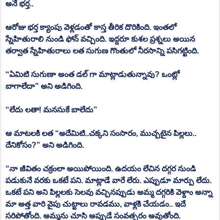
అనే భర్త..
ఆరోజు భర్త క్యాంపు వెళ్లడంతో కాస్త తీరిక దొరికింది. ఇంతలో 
స్నేహితురాలి నుండి ఫోన్ వచ్చింది. ఇద్దరూ కుశల ప్రశ్నలు అయిన 
తర్వాత స్నేహితురాలు లత సుగుణ గొంతులో నీరసాన్ని పసిగట్టింది. 
“ఏమిటి సుగుణా అంత డల్ గా మాట్లాడుతున్నావు? ఒంట్లో 
బాగాలేదా” అని అడిగింది. 
“లేదు లతా! మనసుకే బాలేదు”
ఆ మాటలకి లత “అదేమిటి..చక్కని సంసారం, ముచ్చటైన పిల్లలు.. 
దేనికోసం?” అని అడిగింది. 
“నా జీవితం చక్రంలా అయిపోయింది. ఉదయం లేచిన దగ్గర నుండి 
పడుకునే వరకు ఒకటే పని. మాట్లాడే వారే లేరు. ఎప్పుడూ మార్పు లేదు. 
ఒకటే పని అని పిల్లలకు సెలవు వచ్చినప్పుడు అమ్మ దగ్గరికి వెళ్దాం అన్నా 
మా అత్త వారి వైపు చుట్టాలు రావడము, వాళ్లకి చేయడం.. ఇదే 
సరిపోతోంది. అమ్మను చూసి అప్పుడే సంవత్సరం అవుతోంది. 