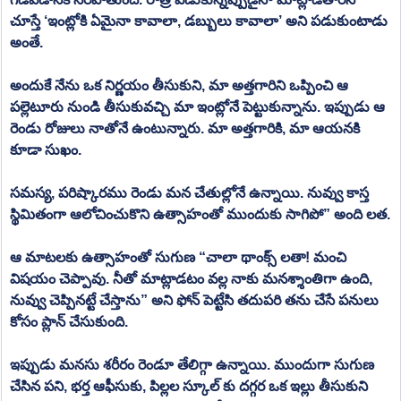
చూస్తే ‘ఇంట్లోకి ఏమైనా కావాలా, డబ్బులు కావాలా’ అని పడుకుంటాడు 
అంతే. 
అందుకే నేను ఒక నిర్ణయం తీసుకుని, మా అత్తగారిని ఒప్పించి ఆ 
పల్లెటూరు నుండి తీసుకువచ్చి మా ఇంట్లోనే పెట్టుకున్నాను. ఇప్పుడు ఆ 
రెండు రోజులు నాతోనే ఉంటున్నారు. మా అత్తగారికి, మా ఆయనకి 
కూడా సుఖం. 
సమస్య, పరిష్కారము రెండు మన చేతుల్లోనే ఉన్నాయి. నువ్వు కాస్త 
స్థిమితంగా ఆలోచించుకొని ఉత్సాహంతో ముందుకు సాగిపో” అంది లత.
ఆ మాటలకు ఉత్సాహంతో సుగుణ “చాలా థాంక్స్ లతా! మంచి 
విషయం చెప్పావు. నీతో మాట్లాడటం వల్ల నాకు మనశ్శాంతిగా ఉంది, 
నువ్వు చెప్పినట్టే చేస్తాను” అని ఫోన్ పెట్టేసి తదుపరి తను చేసే పనులు 
కోసం ప్లాన్ చేసుకుంది. 
ఇప్పుడు మనసు శరీరం రెండూ తేలిగ్గా ఉన్నాయి. ముందుగా సుగుణ 
చేసిన పని, భర్త ఆఫీసుకు, పిల్లల స్కూల్ కు దగ్గర ఒక ఇల్లు తీసుకుని 