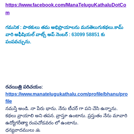
https://www.facebook.com/ManaTeluguKathaluDotCo
m
గమనిక : పాఠకులు తమ అభిప్రాయాలను మనతెలుగుకథలు.కామ్ 
వారి అఫీషియల్ వాట్స్ అప్ నెంబర్ : 63099 58851 కు 
పంపవచ్చును.
రచయిత్రి పరిచయం:
https://www.manatelugukathalu.com/profile/bhanu/pro
file
నమస్తే అండి. నా పేరు భాను. నేను టీచర్ గా పని చేసి ఉన్నాను. 
కథలు వ్రాయాలి అని తపన. వ్రాస్తూ ఉంటాను. ప్రస్తుతం నేను మావారి 
ఉద్యోగరీత్యా రంపచోడవరం లో ఉంటాను.
ధన్యవాదములు 🙏