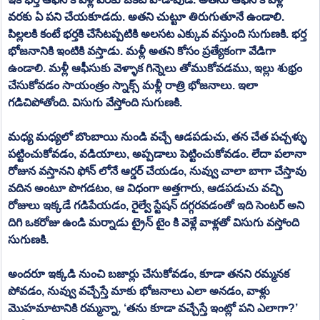
వరకు ఏ పని చేయకూడదు. అతని చుట్టూ తిరుగుతూనే ఉండాలి. 
పిల్లలకి కంటే భర్తకి చేసేటప్పటికి అలసట ఎక్కువ వస్తుంది సుగుణకి. భర్త 
భోజనానికి ఇంటికి వస్తాడు. మళ్లీ అతని కోసం ప్రత్యేకంగా వేడిగా 
ఉండాలి. మళ్లీ ఆఫీసుకు వెళ్ళాక గిన్నెలు తోముకోవడము, ఇల్లు శుభ్రం 
చేసుకోవడం సాయంత్రం స్నాక్స్ మళ్లీ రాత్రి భోజనాలు. ఇలా 
గడిచిపోతోంది. విసుగు వేస్తోంది సుగుణకి. 
మధ్య మధ్యలో బొంబాయి నుండి వచ్చే ఆడపడుచు, తన చేత పచ్చళ్ళు 
పట్టించుకోవడం, వడియాలు, అప్పడాలు పెట్టించుకోవడం. లేదా పలానా 
రోజున వస్తానని ఫోన్ లోనే ఆర్డర్ చేయడం, నువ్వు చాలా బాగా చేస్తావు 
వదిన అంటూ పొగడటం, ఆ విధంగా అత్తగారు, ఆడపడుచు వచ్చి 
రోజులు ఇక్కడే గడిపేయడం, రైల్వే స్టేషన్ దగ్గరవడంతో ఇది సెంటర్ అని 
దిగి ఒకరోజు ఉండి మర్నాడు ట్రైన్ టైం కి వెళ్లే వాళ్లతో విసుగు వస్తోంది 
సుగుణకి. 
అందరూ ఇక్కడి నుంచి బజార్లు చేసుకోవడం, కూడా తనని రమ్మనక 
పోవడం, నువ్వు వచ్చేస్తే మాకు భోజనాలు ఎలా అనడం, వాళ్లు 
మొహమాటానికి రమ్మన్నా, ‘తను కూడా వచ్చేస్తే ఇంట్లో పని ఎలాగా?’ 