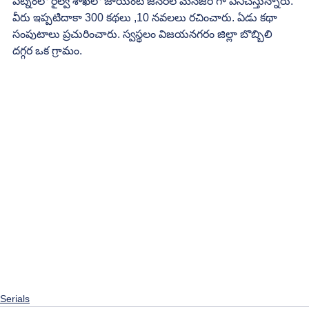
పట్నంలో రైల్వే శాఖలో జాయింట్ జనరల్ మేనేజర్ గా పనిచేస్తున్నారు. 
వీరు ఇప్పటిదాకా 300 కథలు ,10 నవలలు రచించారు. ఏడు కథా 
సంపుటాలు ప్రచురించారు. స్వస్థలం విజయనగరం జిల్లా బొబ్బిలి 
దగ్గర ఒక గ్రామం.
Serials