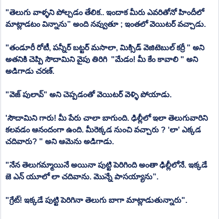
"తెలుగు వాళ్ళని పోల్చడం తేలిక.. ఇందాక మీరు ఎవరితోనో హిందీలో 
మాట్లాడటం విన్నాను” అంది నవ్వుతూ ; ఇంతలో వెయిటర్ వచ్చాడు.
"తండూరీ రోటీ, పన్నీర్ బట్టర్ మసాలా, మిక్సిడ్ వెజిటెబుల్ కర్రీ " అని 
అతనికి చెప్పి సౌదామిని వైపు తిరిగి  "మేడం! మీ కేం కావాలి " అని 
అడిగాడు చరణ్.
"వెజ్ పులావ్" అని చెప్పడంతో వెయిటర్ వెళ్ళి పోయాడు.
'సౌదామిని గారు! మీ పేరు చాలా బాగుంది. ఢిల్లీలో ఇలా తెలుగువారిని 
కలవడం ఆనందంగా ఉంది. మీరెక్కడ నుంచి వచ్చారు ? ‘లా' ఎక్కడ 
చదివారు? " అని ఆమెను అడిగాడు.
"నేన తెలుగమ్మాయినే అయినా పుట్టి పెరిగింది అంతా ఢిల్లీలోనే. ఇక్కడే 
జె ఎన్ యూలో లా చదివాను. మొన్నే పాసయ్యాను”.
"గ్రేట్! ఇక్కడే పుట్టి పెరిగినా తెలుగు బాగా మాట్లాడుతున్నారు".