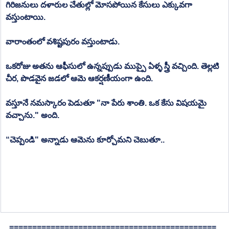
గిరిజనులు దళారుల చేతుల్లో మోసపోయిన కేసులు ఎక్కువగా 
వస్తుంటాయి.
వారాంతంలో వశిష్టపురం వస్తుంటాడు.
ఒకరోజు అతను ఆఫీసులో ఉన్నప్పుడు ముప్పై ఏళ్ళ స్త్రీ వచ్చింది. తెల్లటి 
చీర, పొడవైన జడలో ఆమె ఆకర్షణీయంగా ఉంది.
వస్తూనే నమస్కారం పెడుతూ "నా పేరు శాంతి. ఒక కేసు విషయమై 
వచ్చాను." అంది.
“చెప్పండి" అన్నాడు ఆమెను కూర్చోమని చెబుతూ..
=============================================