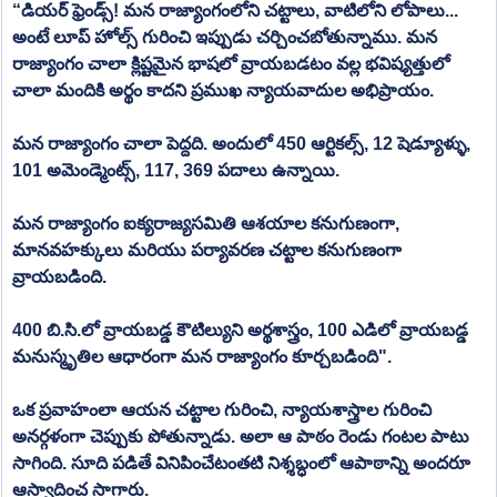
“డియర్ ఫ్రెండ్స్! మన రాజ్యాంగంలోని చట్టాలు, వాటిలోని లోపాలు... 
అంటే లూప్ హోల్స్ గురించి ఇప్పుడు చర్చించబోతున్నాము. మన 
రాజ్యాంగం చాలా క్లిష్టమైన భాషలో వ్రాయబడటం వల్ల భవిష్యత్తులో 
చాలా మందికి అర్థం కాదని ప్రముఖ న్యాయవాదుల అభిప్రాయం.
మన రాజ్యాంగం చాలా పెద్దది. అందులో 450 ఆర్టికల్స్, 12 షెడ్యూళ్ళు, 
101 అమెండ్మెంట్స్, 117, 369 పదాలు ఉన్నాయి.
మన రాజ్యాంగం ఐక్యరాజ్యసమితి ఆశయాల కనుగుణంగా, 
మానవహక్కులు మరియు పర్యావరణ చట్టాల కనుగుణంగా 
వ్రాయబడింది.
400 బి.సి.లో వ్రాయబడ్డ కౌటిల్యుని అర్థశాస్త్రం, 100 ఎడిలో వ్రాయబడ్డ 
మనుస్మృతిల ఆధారంగా మన రాజ్యాంగం కూర్చబడింది".
ఒక ప్రవాహంలా ఆయన చట్టాల గురించి, న్యాయశాస్త్రాల గురించి 
అనర్గళంగా చెప్పుకు పోతున్నాడు. అలా ఆ పాఠం రెండు గంటల పాటు 
సాగింది. సూది పడితే వినిపించేటంతటి నిశ్శబ్ధంలో ఆపాఠాన్ని అందరూ 
ఆస్వాదించ సాగారు.