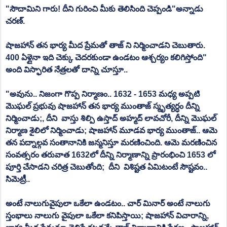
"సౌదామిని గారు! దీని గురించి మీకు తెలిసింది చెప్పండి"అన్నాడు 
చరణ్.
షాజహాన్ తన భార్య మీద ప్రేమతో తాజ్ ని నిర్మించాడని చెబుతారు. 
400 ఏళ్లైనా ఇది చెక్కు చెదరకుండా ఉండటం ఆశ్చర్యం కలిగిస్తోంది" 
అంది విస్ఫారిత నేత్రలతో దాన్ని చూస్తూ..
"అవును.. నిజంగా గొప్ప నిర్మాణం.. 1632 - 1653 మధ్య అప్పటి 
మొఘల్ ప్రభువు షాజహాన్ తన భార్య ముంతాజ్ స్మృత్యర్ధం దీన్ని 
నిర్మించాడు;, దీని  వాస్తు శిల్పి ఉస్తాద్ అహ్మద్ లావచోరీ, దీన్ని మొఘల్ 
నిర్మాణ శైలిలో నిర్మించాడు; షాజహాన్ మూడవ భార్య ముంతాజ్.. ఆమె 
తన పద్నాల్గవ సంతానానికి జన్మనిస్తూ మరణించింది. ఆమె మరణించిన 
సంవత్సరం తరువాత 1632లో దీన్ని నిర్మాణాన్ని ప్రారంభించి 1653 లో 
పూర్తి చేసాడని చరిత్ర చెబుతోంది;  దీని  విశిష్టత ఏమిటంటే సౌష్టవం.. 
సిమెట్రీ.. 
అంటే నాలుగువైపులా ఒకేలా ఉండటం.. చార్ మినార్ అంటే నాలుగు 
స్తంభాలు నాలుగు వైపులా ఒకేలా కనిపిస్తాయి; షాజహాన్ విచారాన్ని, 