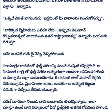
అందంగా ఉంటుందని చదివాను. ఒక వేళ వెళితే తాజ్ ని చూడటానికి 
వెళ్తాను" అన్నాడు.
"ఒక్కరే వెళితే బాగుండదు. ఇద్దరుంటే మీ భావాలను పంచుకోవచ్చు".
"నాకిక్కడ స్నేహితులు ఎవరూ లేరు... ఇప్పుడు సెమినార్ 
కొచ్చినవాళ్ళలో చాలామంది ఇతర రాష్ట్రాలవాళ్ళు" అన్నాడు బయటకు 
నడుస్తూ..
ఆమె అతనికి గుడ్ బై చెప్పి వెళ్ళిపోయింది. 
సాయంత్రం కావడంతో ఢిల్లీ నగరాన్ని మంచుదుప్పటి కప్పేస్తోంది. ఆ 
హేమంత రాత్రి లో ఢిల్లీ నగరం అద్భుతంగా,అందంగా కనిపించసాగింది. 
ఆ మర్నాడు ఆగ్రా బయలుదేరాడు. 9 గంటలకి తాజ్ మహల్ దగ్గరికి 
చేరుకున్నాడు. ప్రవాహంలా జనం.. అందరూ ఆ అద్భుత కట్టడం 
ఎదురుగా సెల్ఫీలు తీసుకుంటున్నారు.
చరణ్ దూరంగా నిలబడి దాని అందాలను తిలకిస్తున్నాడు. అలా 
చూస్తూ ఉంటే దాని నిర్మాణంలో ఏదో ప్రత్యేకత అతనికి గోచరించ సాగింది.