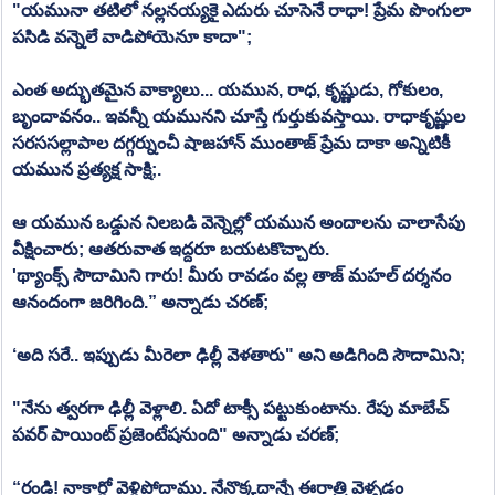
"యమునా తటిలో నల్లనయ్యకై ఎదురు చూసెనే రాధా! ప్రేమ పొంగులా 
పసిడి వన్నెలే వాడిపోయెనూ కాదా"; 
ఎంత అద్భుతమైన వాక్యాలు... యమున, రాధ, కృష్ణుడు, గోకులం, 
బృందావనం.. ఇవన్నీ యమునని చూస్తే గుర్తుకువస్తాయి. రాధాకృష్ణుల 
సరససల్లాపాల దగ్గర్నుంచీ షాజహాన్ ముంతాజ్ ప్రేమ దాకా అన్నిటికీ 
యమున ప్రత్యక్ష సాక్షి;.
ఆ యమున ఒడ్డున నిలబడి వెన్నెల్లో యమున అందాలను చాలాసేపు 
వీక్షించారు; ఆతరువాత ఇద్దరూ బయటకొచ్చారు.
'థ్యాంక్స్ సౌదామిని గారు! మీరు రావడం వల్ల తాజ్ మహల్ దర్శనం 
ఆనందంగా జరిగింది.” అన్నాడు చరణ్; 
‘అది సరే.. ఇప్పుడు మీరెలా ఢిల్లీ వెళతారు" అని అడిగింది సౌదామిని;
"నేను త్వరగా ఢిల్లీ వెళ్లాలి. ఏదో టాక్సీ పట్టుకుంటాను. రేపు మాబేచ్ 
పవర్ పాయింట్ ప్రజెంటేషనుంది" అన్నాడు చరణ్;
“రండి! నాకార్లో వెళ్లిపోదాము. నేనొక్కదాన్నే ఈరాత్రి వెళ్ళడం 