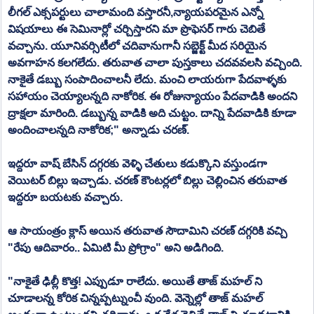
లీగల్ ఎక్సపర్టులు చాలామంది వస్తారనీ,న్యాయపరమైన ఎన్నో 
విషయాలు ఈ సెమినార్లో చర్చిస్తారని మా ప్రొఫెసర్ గారు చెబితే 
వచ్చాను. యూనివర్సిటీలో చదివానుగానీ సబ్జెక్ట్ మీద సరియైన 
అవగాహన కలగలేదు. తరువాత చాలా పుస్తకాలు చదవవలసి వచ్చింది. 
నాకైతే డబ్బు సంపాదించాలనీ లేదు. మంచి లాయరుగా పేదవాళ్ళకు 
సహాయం చెయ్యాలన్నది నాకోరిక. ఈ రోజున్యాయం పేదవాడికి అందని 
ద్రాక్షలా మారింది. డబ్బున్న వాడికి అది చుట్టం. దాన్ని పేదవాడికి కూడా 
అందించాలన్నది నాకోరిక;" అన్నాడు చరణ్.
ఇద్దరూ వాష్ బేసిన్ దగ్గరకు వెళ్ళి చేతులు కడుక్కొని వస్తుండగా 
వెయిటర్ బిల్లు ఇచ్చాడు. చరణ్ కౌంటర్లలో బిల్లు చెల్లించిన తరువాత 
ఇద్దరూ బయటకు వచ్చారు.
ఆ సాయంత్రం క్లాస్ అయిన తరువాత సౌదామిని చరణ్ దగ్గరికి వచ్చి 
"రేపు ఆదివారం.. ఏమిటి మీ ప్రోగ్రాం" అని అడిగింది.
"నాకైతే ఢిల్లీ కొత్త! ఎప్పుడూ రాలేదు. అయితే తాజ్ మహల్ ని 
చూడాలన్న కోరిక చిన్నప్పట్నుంచీ వుంది. వెన్నెల్లో తాజ్ మహల్ 