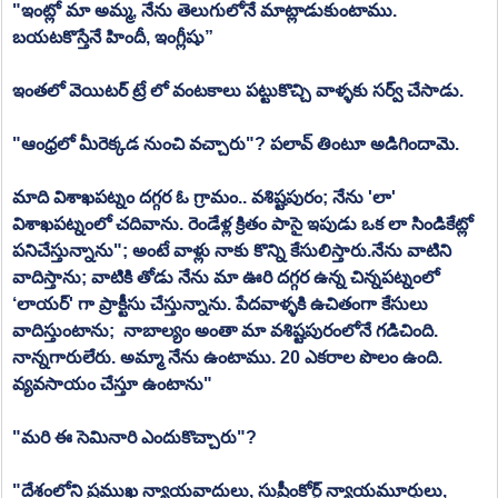
"ఇంట్లో మా అమ్మ, నేను తెలుగులోనే మాట్లాడుకుంటాము. 
బయటకొస్తేనే హిందీ, ఇంగ్లీషు”
ఇంతలో వెయిటర్ ట్రే లో వంటకాలు పట్టుకొచ్చి వాళ్ళకు సర్వ్ చేసాడు.
"ఆంధ్రలో మీరెక్కడ నుంచి వచ్చారు"? పలావ్ తింటూ అడిగిందామె.
మాది విశాఖపట్నం దగ్గర ఓ గ్రామం.. వశిష్టపురం; నేను 'లా' 
విశాఖపట్నంలో చదివాను. రెండేళ్ల క్రితం పాసై ఇపుడు ఒక లా సిండికేట్లో 
పనిచేస్తున్నాను"; అంటే వాళ్లు నాకు కొన్ని కేసులిస్తారు.నేను వాటిని 
వాదిస్తాను; వాటికి తోడు నేను మా ఊరి దగ్గర ఉన్న చిన్నపట్నంలో 
‘లాయర్' గా ప్రాక్టీసు చేస్తున్నాను. పేదవాళ్ళకి ఉచితంగా కేసులు 
వాదిస్తుంటాను;  నాబాల్యం అంతా మా వశిష్టపురంలోనే గడిచింది. 
నాన్నగారులేరు. అమ్మా నేను ఉంటాము. 20 ఎకరాల పొలం ఉంది. 
వ్యవసాయం చేస్తూ ఉంటాను"
"మరి ఈ సెమినారి ఎందుకొచ్చారు"?
"దేశంలోని ప్రముఖ న్యాయవాదులు, సుప్రీంకోర్ట్ న్యాయమూర్తులు, 