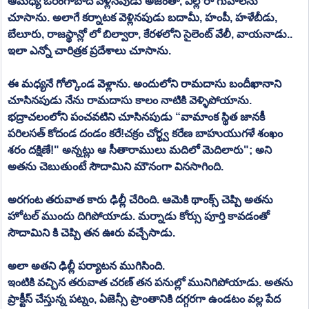
ఆమధ్య ఔరంగాబాద్ వెళ్లినపుడు అజంతా, ఎల్లోరా గుహలను 
చూసాను. అలాగే కర్నాటక వెళ్లినపుడు బదామీ, హంపీ, హళేబీడు, 
బేలూరు, రాజస్థాన్లో లో బిల్వారా, కేరళలోని సైలెంట్ వేలీ, వాయనాడు.. 
ఇలా ఎన్నో చారిత్రక ప్రదేశాలు చూసాను. 
ఈ మధ్యనే గోల్కొండ వెళ్లాను. అందులోని రామదాసు బందీఖానాని 
చూసినపుడు నేను రామదాసు కాలం నాటికి వెళ్ళిపోయాను. 
భద్రాచలంలోని పంచవటిని చూసినపుడు “వామాంక స్థిత జానకీ 
పరిలసత్ కోదండ దండం కరే!చక్రం చోర్థ్వ కరేణ బాహుయుగళే శంఖం  
శరం దక్షిణే!" అన్నట్లు ఆ సీతారాములు మదిలో మెదిలారు"; అని 
అతను చెబుతుంటే సౌదామిని మౌనంగా వినసాగింది.
అరగంట తరువాత కారు ఢిల్లీ చేరింది. ఆమెకి థాంక్స్ చెప్పి అతను 
హోటల్ ముందు దిగిపోయాడు. మర్నాడు కోర్సు పూర్తి కావడంతో  
సౌదామిని కి చెప్పి తన ఊరు వచ్చేసాడు.
అలా అతని ఢిల్లీ పర్యాటన ముగిసింది.
ఇంటికి వచ్చిన తరువాత చరణ్ తన పనుల్లో మునిగిపోయాడు. అతను 
ప్రాక్టీస్ చేస్తున్న పట్నం, ఏజెన్సీ ప్రాంతానికి దగ్గరగా ఉండటం వల్ల పేద 