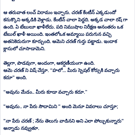
ఆ తరువాత లంచ్ విరామం ఇచ్చారు. చరణ్ కేంటీన్ ఎక్కడుందో 
కనుక్కొని అక్కడికి వెళ్లాడు. కేంటీన్ చాలా పెద్దది. అక్కడ చాలా రష్ గా 
ఉంది. ఏ టేబులూ ఖాళీలేదు. పది నిముషాల నిరీక్షణ అనంతరం ఒక 
టేబుల్ ఖాళీ అయింది. ఇంతలోఒక అమ్మాయి పరుగున వచ్చి 
అతనికెదురుగా కూర్చుంది. ఆమెని చరణ్ గుర్తు పట్టాడు. ఇందాక 
క్లాసులో చూసాడామెని. 
తెల్లగా, పొడవుగా, అందంగా, ఆకర్షణీయంగా ఉంది.
ఆమె చరణ్ ని విష్ చేస్తూ. “హలో... మీరు స్పెషల్ కోర్సుకి వచ్చారు 
కదూ" అంది.
“అవును మేడం.. మీరు కూడా వచ్చారు కదూ.”
"అవును.. నా పేరు సౌదామిని " అంది మెనూ వివరాలు చూస్తూ;
"నా పేరు చరణ్ ; నేను తెలుగు వాడినని అని ఎలా పోల్చుకున్నారు" 
అన్నాడు నవ్వుతూ.