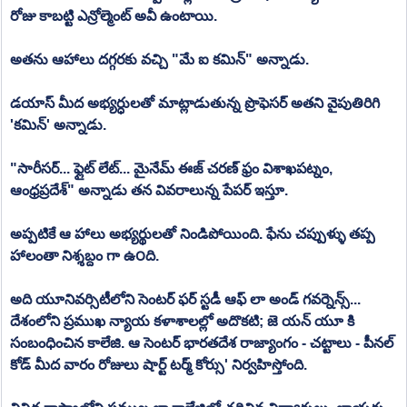
రోజు కాబట్టి ఎన్రోల్మెంట్ అవీ ఉంటాయి.
అతను ఆహాలు దగ్గరకు వచ్చి "మే ఐ కమిన్" అన్నాడు.
డయాస్ మీద అభ్యర్ధులతో మాట్లాడుతున్న ప్రొఫెసర్ అతని వైపుతిరిగి 
'కమిన్' అన్నాడు. 
"సారీసర్... ఫ్లైట్ లేట్... మైనేమ్ ఈజ్ చరణ్ ఫ్రం విశాఖపట్నం, 
ఆంధ్రప్రదేశ్" అన్నాడు తన వివరాలున్న పేపర్ ఇస్తూ.
అప్పటికే ఆ హాలు అభ్యర్థులతో నిండిపోయింది. ఫేను చప్పుళ్ళు తప్ప 
హాలంతా నిశ్శబ్దం గా ఉ౦ది.
అది యూనివర్సిటీలోని సెంటర్ ఫర్ స్టడీ ఆఫ్ లా అండ్ గవర్నెన్స్... 
దేశంలోని ప్రముఖ న్యాయ కళాశాలల్లో అదొకటి; జె యన్ యూ కి 
సంబంధించిన కాలేజి. ఆ సెంటర్ భారతదేశ రాజ్యాంగం - చట్టాలు - పీనల్ 
కోడ్ మీద వారం రోజులు షార్ట్ టర్మ్ కోర్సు' నిర్వహిస్తోంది.