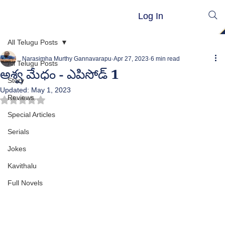
Log In
All Telugu Posts
Narasimha Murthy Gannavarapu
Apr 27, 2023
6 min read
All Telugu Posts
అశ్వ మేధం - ఎపిసోడ్ 1
Story
Updated:
May 1, 2023
Reviews
Rated NaN out of 5 stars.
Special Articles
Serials
Jokes
Kavithalu
Full Novels