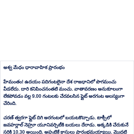
అశ్వ మేధం ధారావాహిక ప్రారంభం
హేమంతం! ఉదయం పదిగంటలైనా దేశ రాజధానిలో పొగమంచు 
వీడలేదు. దారి కనిపించనంతటి మంచు. వాతావరణం అనుకూలంగా 
లేకపోవడం వల్ల 9.00 గంటలకు చేరవలసిన ఫ్లైట్ అరగంట ఆలస్యంగా 
చేరింది.
చరణ్ త్వరగా ఫ్లైట్ దిగి అరగంటలో బయటకొచ్చాడు. టాక్సీలో 
జవహర్లాల్ నెహ్రూ యూనివర్సిటీకి బయలు దేరాడు. అక్కడికి చేరుకునే 
సరికి 10.30 అయింది. అప్పటికే క్లాసులు ప్రారంభమయ్యాయి. మొదటి 