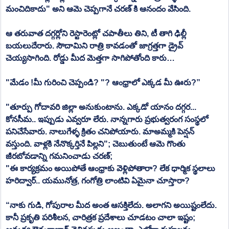
మంచిదికాదు" అని ఆమె చెప్పగానే చరణ్ కి ఆనందం వేసింది.
ఆ తరువాత దగ్గర్లోని రెస్టారెంట్లో చపాతీలు తిని, టీ తాగి ఢిల్లీ 
బయలుదేరారు. సౌదామిని రాత్రి కావడంతో జాగ్రత్తగా డ్రైవ్ 
చెయ్యసాగింది. రోడ్డు మీద మెత్తగా సాగిపోతోంది కారు…
"మేడం !మీ గురించి చెప్పండి? "? ఆంధ్రాలో ఎక్కడ మీ ఊరు?”
"తూర్పు గోదావరి జిల్లా అనుకుంటాను. ఎక్కడో యానం దగ్గర... 
కోనసీమ.. ఇప్పుడు ఎవ్వరూ లేరు. నాన్నగారు ప్రభుత్వరంగ సంస్థలో 
పనిచేసేవారు. నాలుగేళ్ళ క్రితం చనిపోయారు. మాఅమ్మకి పెన్షన్ 
వస్తుంది. వాళ్లకి నేనొక్కర్తినే పిల్లని"; చెబుతుంటే ఆమె గొంతు 
జీరబోవడాన్ని గమనించాడు చరణ్;
"ఈ కార్యక్రమం అయిపోతే ఆంధ్రాకు వెళ్లిపోతారా? లేక ధార్మిక స్థలాలు 
హరిద్వార్.. యమునోత్ర, గంగోత్రి లాంటివి ఏమైనా చూస్తారా?
“నాకు గుడి, గోపురాల మీద అంత ఆసక్తిలేదు. అలాగని అయిష్టంలేదు. 
కానీ ప్రకృతి పరిశీలన, చారిత్రక ప్రదేశాలు చూడటం చాలా ఇష్టం; 