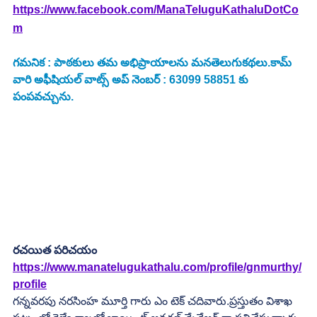
https://www.facebook.com/ManaTeluguKathaluDotCo
m
గమనిక : పాఠకులు తమ అభిప్రాయాలను మనతెలుగుకథలు.కామ్ 
వారి అఫీషియల్ వాట్స్ అప్ నెంబర్ : 63099 58851 కు 
పంపవచ్చును.
రచయిత పరిచయం
https://www.manatelugukathalu.com/profile/gnmurthy/
profile
గన్నవరపు నరసింహ మూర్తి గారు ఎం టెక్ చదివారు.ప్రస్తుతం విశాఖ 