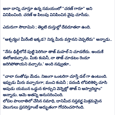
అలా దాన్ని చూస్తూ ఉన్న సమయంలో "చరణ్ గారూ" అని 
వినిపించింది. చరణ్ ఆ పిలుపు వినిపించిన వైపు చూసేడు.
ఎదురుగా సౌదామిని ; తెల్లటి దుస్తుల్లో దేవదూతలా ఉంది.
"ఆశ్చర్యం! మీరేంటి ఇక్కడ? నిన్న మీరు వస్తానని చెప్పలేదు" అన్నాడు..
"నేను ఢిల్లీలోనే పుట్టి పెరిగినా తాజ్ మహల్ ని చూడలేదు. అందుకే 
ఈరోజువచ్చాను. మీకు కంపెనీ, నా తాజ్ చూడటం రెండూ 
జరిగిపోతాయని వచ్చాను.' అంది నవ్వుతూ..
"చాలా సంతోషం మేడం. నిజంగా ఒంటరిగా చూస్తే డల్ గా ఉంటుంది. 
ఇప్పుడు మీరు వచ్చారుగా; మంచి కంపెనీ ; పదండి లోపలికెళ్ళి చూసి 
అపుడు యమున ఒడ్డున కూర్చుని వెన్నెట్లో తాజ్ ని ఆస్వాదిద్దాం" 
అన్నాడు. ఆమె అతన్ని అనుసరించింది.
లోపల పాలరాతిలో చేసిన సమాధి, దానిమీద సప్తవర్ణ మిశ్రమమైన 
వెలుగులు ప్రసరిస్తూంటే అద్భుతంగా గోచరించసాగింది.