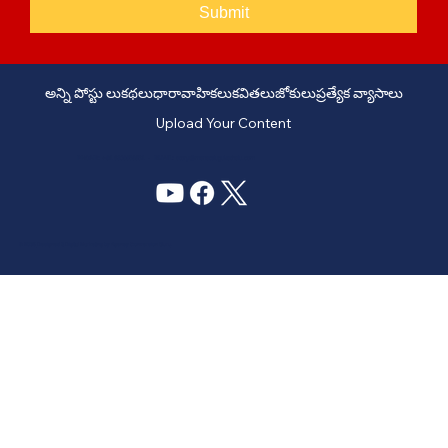
Submit
అన్ని పోస్టు లు
కథలు
ధారావాహికలు
కవితలు
జోకులు
ప్రత్యేక వ్యాసాలు
Upload Your Content
PHONE: +91 6309958851 - EMAIL:
story@manatelugukathalu.com
© 2035
Designed & Digital Marketing by Agency Conversion Guru
.