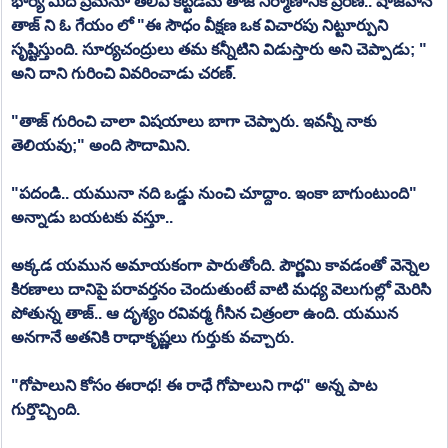
భార్య మీద ప్రేమనూ తెలిపే కట్టడమే తాజ్ నిర్మాణానికి ప్రేరణ.. షాజహాన్ 
తాజ్ ని ఓ గేయం లో "ఈ సౌధం వీక్షణ ఒక విచారపు నిట్టూర్పుని 
సృష్టిస్తుంది. సూర్యచంద్రులు తమ కన్నీటిని విడుస్తారు అని చెప్పాడు; " 
అని దాని గురించి వివరించాడు చరణ్.
"తాజ్ గురించి చాలా విషయాలు బాగా చెప్పారు. ఇవన్నీ నాకు 
తెలియవు;" అంది సౌదామిని.
"పదండి.. యమునా నది ఒడ్డు నుంచి చూద్దాం. ఇంకా బాగుంటుంది" 
అన్నాడు బయటకు వస్తూ..
అక్కడ యమున అమాయకంగా పారుతోంది. పౌర్ణమి కావడంతో వెన్నెల 
కిరణాలు దానిపై పరావర్తనం చెందుతుంటే వాటి మధ్య వెలుగుల్లో మెరిసి 
పోతున్న తాజ్.. ఆ దృశ్యం రవివర్మ గీసిన చిత్రంలా ఉంది. యమున 
అనగానే అతనికి రాధాకృష్ణలు గుర్తుకు వచ్చారు.
"గోపాలుని కోసం ఈరాధ! ఈ రాధే గోపాలుని గాధ" అన్న పాట 
గుర్తొచ్చింది. 