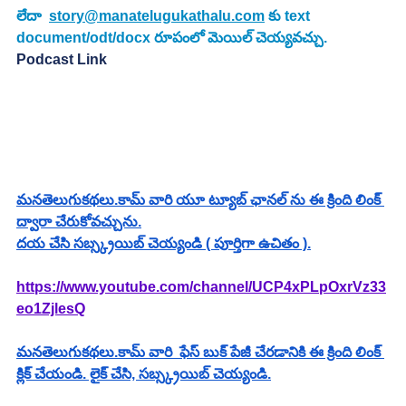
లేదా  
story@manatelugukathalu.com
 కు text 
document/odt/docx రూపంలో మెయిల్ చెయ్యవచ్చు.
Podcast Link
మనతెలుగుకథలు.కామ్ వారి యూ ట్యూబ్ ఛానల్ ను ఈ క్రింది లింక్ 
ద్వారా చేరుకోవచ్చును.
దయ చేసి సబ్స్క్రయిబ్ చెయ్యండి ( పూర్తిగా ఉచితం ).
https://www.youtube.com/channel/UCP4xPLpOxrVz33
eo1ZjlesQ
మనతెలుగుకథలు.కామ్ వారి  ఫేస్ బుక్ పేజీ చేరడానికి ఈ క్రింది లింక్ 
క్లిక్ చేయండి. లైక్ చేసి, సబ్స్క్రయిబ్ చెయ్యండి.