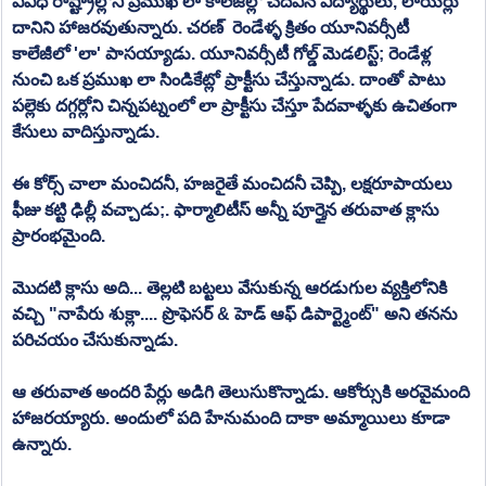
వివిధ రాష్ట్రాల్లోని ప్రముఖ లా కాలేజిల్లో చదివిన విద్యార్థులు, లాయర్లు 
దానిని హాజరవుతున్నారు. చరణ్  రెండేళ్ళ క్రితం యూనివర్సీటీ 
కాలేజీలో 'లా' పాసయ్యాడు. యూనివర్సీటీ గోల్డ్ మెడలిస్ట్; రెండేళ్ల 
నుంచి ఒక ప్రముఖ లా సిండికేట్లో ప్రాక్టీసు చేస్తున్నాడు. దాంతో పాటు 
పల్లెకు దగ్గర్లోని చిన్నపట్నంలో లా ప్రాక్టీసు చేస్తూ పేదవాళ్ళకు ఉచితంగా 
కేసులు వాదిస్తున్నాడు.
ఈ కోర్స్ చాలా మంచిదనీ, హజరైతే మంచిదనీ చెప్పి, లక్షరూపాయలు 
ఫీజు కట్టి ఢిల్లీ వచ్చాడు;. ఫార్మాలిటీస్ అన్నీ పూర్తైన తరువాత క్లాసు 
ప్రారంభమైంది.
మొదటి క్లాసు అది... తెల్లటి బట్టలు వేసుకున్న ఆరడుగుల వ్యక్తిలోనికి 
వచ్చి "నాపేరు శుక్లా.... ప్రొఫెసర్ & హెడ్ ఆఫ్ డిపార్ట్మెంట్" అని తనను 
పరిచయం చేసుకున్నాడు.
ఆ తరువాత అందరి పేర్లు అడిగి తెలుసుకొన్నాడు. ఆకోర్సుకి అరవైమంది 
హాజరయ్యారు. అందులో పది హేనుమంది దాకా అమ్మాయిలు కూడా 
ఉన్నారు.