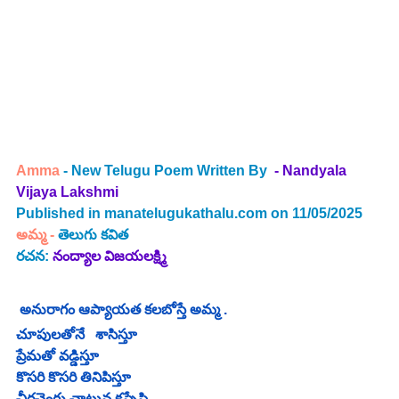
Amma 
- New Telugu Poem Written By 
 - Nandyala 
Vijaya Lakshmi
Published in 
manatelugukathalu.com
 on 11/05/2025 
అమ్మ
 - 
తెలుగు 
కవిత
రచన:
నంద్యాల విజయలక్ష్మి
 అనురాగం ఆప్యాయత కలబోస్తే అమ్మ .
చూపులతోనే   శాసిస్తూ 
ప్రేమతో వడ్డిస్తూ 
కొసరి కొసరి తినిపిస్తూ 
చీరచెంగు చాటున కప్పేసి 