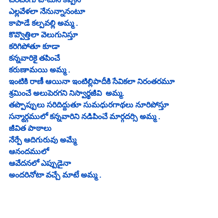
ఎల్లవేళలా నేనున్నానంటూ 
కాపాడే కల్పవల్లి అమ్మ .
కొవ్వొత్తిలా వెలుగునిస్తూ 
కరిగిపోతూ కూడా 
కన్నవారికై తపించే 
కరుణామయి అమ్మ .
ఇంటికి రాణీ ఆయినా ఇంటిల్లిపాదీకి సేవికలా నిరంతరమూ
శ్రమించే అలుపెరగని నిస్వార్థజీవి  అమ్మ. 
తప్పొప్పులు సరిదిద్దుతూ సుమధురగాథలు నూరిపోస్తూ 
సన్మార్గములో కన్నవారిని నడిపించే మార్గదర్సి అమ్మ .
జీవిత పాఠాలు 
నేర్పే ఆదిగురువు అమ్మే 
ఆనందములో 
ఆవేదనలో ఎప్పుడైనా 
అందరినోటా వచ్చే మాటే అమ్మ .