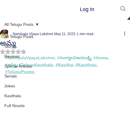
Log In
All Telugu Posts
Nandyala Vijaya Lakshmi
May 11, 2025
1 min read
All Telugu Posts
అమ్మ
Story
Rated NaN out of 5 stars.
Reviews
#
NandyalaVijayaLakshmi
, #
నంద్యాలవిజయలక్ష్మి
, #
Amma
, 
#అమ
్మ,
#TeluguKavithalu
, 
#Kavitha
, 
#Kavithalu
, 
Special Articles
#TeluguPoems
Serials
Jokes
Kavithalu
Full Novels