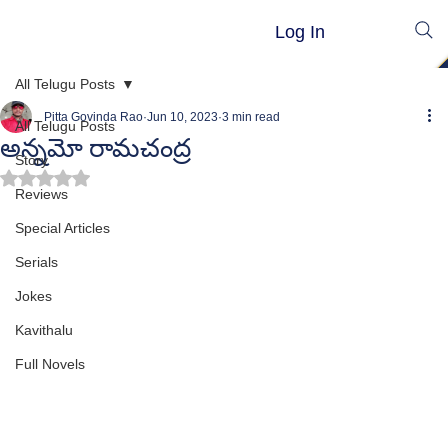
Log In
All Telugu Posts
Pitta Govinda Rao
Jun 10, 2023
3 min read
All Telugu Posts
అన్నమో రామచంద్ర
Story
Rated NaN out of 5 stars.
Reviews
Special Articles
Serials
Jokes
Kavithalu
Full Novels