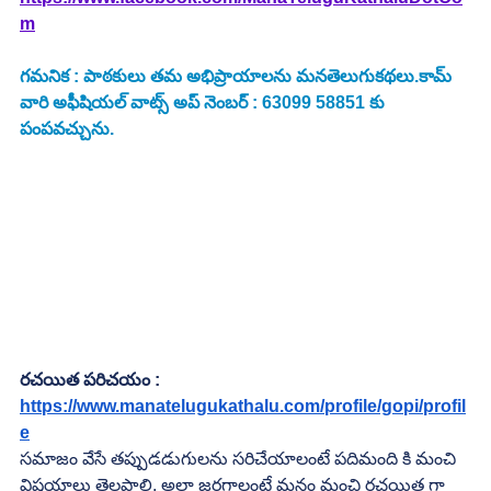
m
గమనిక : పాఠకులు తమ అభిప్రాయాలను మనతెలుగుకథలు.కామ్ 
వారి అఫీషియల్ వాట్స్ అప్ నెంబర్ : 63099 58851 కు 
పంపవచ్చును.
రచయిత పరిచయం :
https://www.manatelugukathalu.com/profile/gopi/profil
e
సమాజం వేసే తప్పుడడుగులను సరిచేయాలంటే పదిమంది కి మంచి 
విషయాలు తెలపాలి. అలా జరగాలంటే మనం మంచి రచయిత గా 