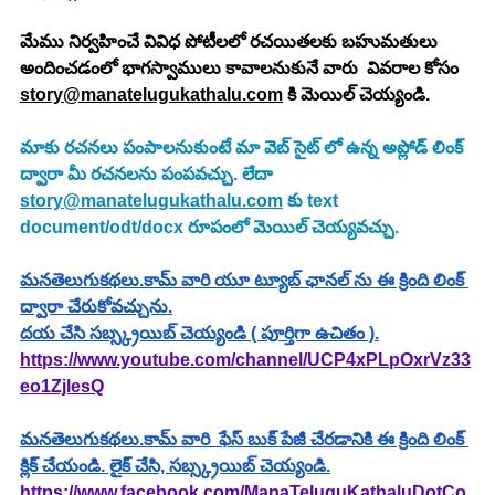
మేము నిర్వహించే వివిధ పోటీలలో రచయితలకు బహుమతులు 
అందించడంలో భాగస్వాములు కావాలనుకునే వారు  వివరాల కోసం 
story@manatelugukathalu.com
 కి మెయిల్ చెయ్యండి.
మాకు రచనలు పంపాలనుకుంటే మా వెబ్ సైట్ లో ఉన్న అప్లోడ్ లింక్ 
ద్వారా మీ రచనలను పంపవచ్చు. లేదా  
story@manatelugukathalu.com
 కు text 
document/odt/docx రూపంలో మెయిల్ చెయ్యవచ్చు.
మనతెలుగుకథలు.కామ్ వారి యూ ట్యూబ్ ఛానల్ ను ఈ క్రింది లింక్ 
ద్వారా చేరుకోవచ్చును.
దయ చేసి సబ్స్క్రయిబ్ చెయ్యండి ( పూర్తిగా ఉచితం ).
https://www.youtube.com/channel/UCP4xPLpOxrVz33
eo1ZjlesQ
మనతెలుగుకథలు.కామ్ వారి  ఫేస్ బుక్ పేజీ చేరడానికి ఈ క్రింది లింక్ 
క్లిక్ చేయండి. లైక్ చేసి, సబ్స్క్రయిబ్ చెయ్యండి.
https://www.facebook.com/ManaTeluguKathaluDotCo