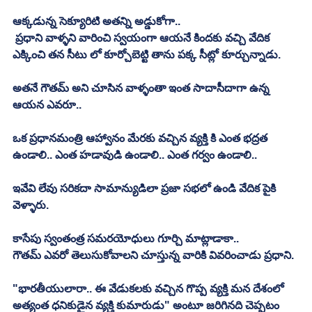
ఆక్కడున్న సెక్యూరిటి అతన్ని అడ్డుకోగా.. 
 ప్రధాని వాళ్ళని వారించి స్వయంగా ఆయనే కిందకు వచ్చి వేదిక 
ఎక్కించి తన సీటు లో కూర్చోబెట్టి తాను పక్క సీట్లో కూర్చున్నాడు. 
అతనే గౌతమ్ అని చూసిన వాళ్ళంతా ఇంత సాదాసీదాగా ఉన్న 
ఆయన ఎవరూ.. 
ఒక ప్రధానమంత్రి ఆహ్వానం మేరకు వచ్చిన వ్యక్తి కి ఎంత భద్రత 
ఉండాలి.. ఎంత హడావుడి ఉండాలి.. ఎంత గర్వం ఉండాలి.. 
ఇవేవి లేవు సరికదా సామాన్యుడిలా ప్రజా సభలో ఉండి వేదిక పైకి 
వెళ్ళారు. 
కాసేపు స్వంతంత్ర సమరయోధులు గూర్చి మాట్లాడాకా.. 
గౌతమ్ ఎవరో తెలుసుకోవాలని చూస్తున్న వారికి వివరించాడు ప్రధాని. 
"భారతీయులారా.. ఈ వేడుకలకు వచ్చిన గొప్ప వ్యక్తి మన దేశంలో 
అత్యంత ధనికుడైన వ్యక్తి కుమారుడు" అంటూ జరిగినది చెప్పటం 