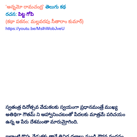
'అన్నమో రామచంద్ర' 
తెలుగు కథ
రచన:
పిట్ట గోపి
(కథా పఠనం: మల్లవరపు సీతారాం కుమార్)
https://youtu.be/MslhWobJveU
స్వతంత్ర దినోత్సవ వేడుకలకు స్వయంగా ప్రధానమంత్రే ముఖ్య 
అతిథిగా గౌతమ్ ని ఆహ్వానించటంతో పేదలకు మాత్రమే పరిచయం 
ఉన్న ఆ పేరు దేశమంతా మారుమ్రోగింది. 
ఇలాంటి గొప్ప వేడుకకు తానే త్రివిధ దళాలు నుండి గౌరవ వందనం 