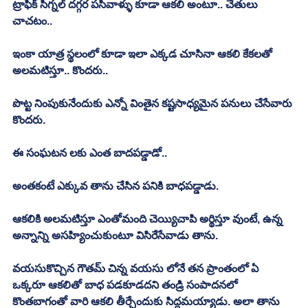
ట్రాఫిక్ సిగ్నల్ దగ్గర పసివాళ్ళు కూడా ఆకలి అంటూ.. చేతులు 
చాచటం.. 
ఇంకా యాత్ర స్థలంలో కూడా ఇలా ఎక్కడ చూసినా ఆకలి కేకలతో 
అలమటిస్తూ.. కొందరు.. 
పొట్ట నింపుకునేందుకు ఎన్నో వింతైన కష్టసాధ్యమైన పనులు చేసేవారు 
కొందరు. 
ఈ సంఘటన లకు ఎంత బాదపడ్డాడో.. 
అంతకంటే ఎక్కువ తాను చేసిన పనికి బాధపడ్డాడు. 
ఆకలికి అలమటిస్తూ ఎంతోమంది చెయ్యిచాపి అర్థిస్తూ వుంటే, ఉన్న 
అన్నాన్ని అసహ్యించుకుంటూ విసిరేసేవాడు తాను. 
వయసుకొచ్చిన గౌతమ్ చిన్న వయసు లోనే తన ప్రాంతంలో ఏ 
ఒక్కరూ ఆకలితో బాధ పడకూడదని తండ్రి సంపాదనలో 
కొంతబాగంతో వారి ఆకలి తీర్చేందుకు సిద్దమయ్యాడు. అలా తాను 