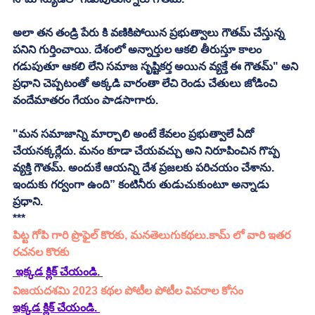
అలా తన తండ్రి పేరు కి వణికిపోయిన ప్రభుత్వాలు గౌతమ్ చేస్తున్న 
పనిని గుర్తించాయి. దేశంలో అన్నార్తుల ఆకలి తీరుస్తూ కాలం 
గడుపుతూ ఆకలి లేని సమాజ సృష్టికర్త అయిన వ్యక్తే ఈ గౌతమ్" అని 
ప్రధాని చెప్పటంతో అక్కడి వారంతా లేచి రెండు చేతులు జోడించి 
వందేమాతరం గేయం పాడసాగారు. 
"మన సమాజాన్ని మార్చాలి అంటే కేవలం ప్రభుత్వాలే ఏదో 
చేయనక్కర్లేదు. మనం కూడా చేయవచ్చు అని నిరూపించిన గొప్ప 
వ్యక్తి గౌతమ్. అందుకే ఆయన్ని దేశ ప్రజలకు పరిచయం చేశాను. 
ఇందుకు గర్వంగా ఉంది” కంటినీరు తుడుచుకుంటూ అన్నాడు 
ప్రధాని. 
***
పిట్ట గోపి
 గారి ప్రొఫైల్ కొరకు, మనతెలుగుకథలు.కామ్ లో వారి ఇతర 
రచనల కొరకు 
 ఇక్కడ క్లిక్ చేయండి. 
విజయదశమి 2023 కథల పోటీల పోటీల వివరాల కోసం
ఇక్కడ క్లిక్ చేయండి.