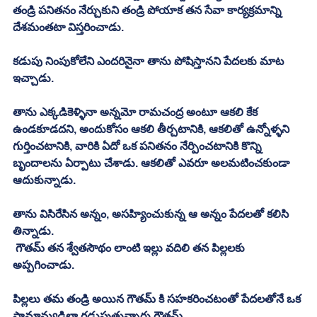
తండ్రి పనితనం నేర్చుకుని తండ్రి పోయాక తన సేవా కార్యక్రమాన్ని 
దేశమంతటా విస్తరించాడు. 
కడుపు నింపుకోలేని ఎందరినైనా తాను పోషిస్తానని పేదలకు మాట 
ఇచ్చాడు. 
తాను ఎక్కడికెళ్ళినా అన్నమో రామచంద్ర అంటూ ఆకలి కేక 
ఉండకూడదని, అందుకోసం ఆకలి తీర్చటానికి, ఆకలితో ఉన్నోళ్ళని 
గుర్తించటానికి, వారికి ఏదో ఒక పనితనం నేర్పించటానికి కొన్ని 
బృందాలను ఏర్పాటు చేశాడు. ఆకలితో ఎవరూ అలమటించకుండా 
ఆదుకున్నాడు. 
తాను విసిరేసిన అన్నం, అసహ్యించుకున్న ఆ అన్నం పేదలతో కలిసి 
తిన్నాడు. 
 గౌతమ్ తన శ్వేతసౌథం లాంటి ఇల్లు వదిలి తన పిల్లలకు 
అప్పగించాడు. 
పిల్లలు తమ తండ్రి అయిన గౌతమ్ కి సహకరించటంతో పేదలతోనే ఒక 
సామాన్యుడిలా గడుపుతున్నారు గౌతమ్. 