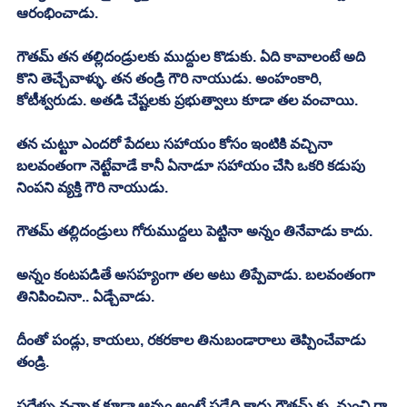
ఆరంభించాడు. 
గౌతమ్ తన తల్లిదండ్రులకు ముద్దుల కొడుకు. ఏది కావాలంటే అది 
కొని తెచ్చేవాళ్ళు. తన తండ్రి గౌరి నాయుడు. అంహంకారి, 
కోటీశ్వరుడు. అతడి చేష్టలకు ప్రభుత్వాలు కూడా తల వంచాయి. 
తన చుట్టూ ఎందరో పేదలు సహాయం కోసం ఇంటికి వచ్చినా 
బలవంతంగా నెట్టేవాడే కానీ ఏనాడూ సహాయం చేసి ఒకరి కడుపు 
నింపని వ్యక్తి గౌరి నాయుడు. 
గౌతమ్ తల్లిదండ్రులు గోరుముద్దలు పెట్టినా అన్నం తినేవాడు కాదు. 
అన్నం కంటపడితే అసహ్యంగా తల అటు తిప్పేవాడు. బలవంతంగా 
తినిపించినా.. ఏడ్చేవాడు. 
దీంతో పండ్లు, కాయలు, రకరకాల తినుబండారాలు తెప్పించేవాడు 
తండ్రి. 
పదేళ్ళు వచ్చాక కూడా ఆన్నం అంటే పడేది కాదు గౌతమ్ కు. మంచి గా 