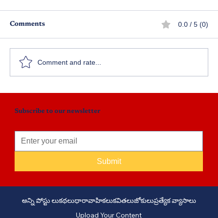
0.0 / 5 (0)
Comments
గీతా మాధుర్యం - 1
Comment and rate...
Subscribe to our newsletter
Submit
అన్ని పోస్టు లు
కథలు
ధారావాహికలు
కవితలు
జోకులు
ప్రత్యేక వ్యాసాలు
Upload Your Content