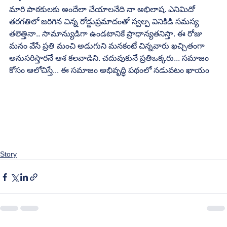
మారి పాఠకులకు అందేలా చేయాలనేది నా అభిలాష. ఎనిమిదో 
తరగతిలో జరిగిన చిన్న రోడ్డుప్రమాదంతో స్వల్ప వినికిడి సమస్య 
తలెత్తినా.. సామాన్యుడిగా ఉండటానికే ప్రాధాన్యతనిస్తా. ఈ రోజు 
మనం వేసే ప్రతి మంచి అడుగుని మనకంటే చిన్నవారు ఖచ్చితంగా  
అనుసరిస్తారనే ఆశ కలవాడిని. చదువుకునే ప్రతిఒక్కరు... సమాజం 
కోసం ఆలోచిస్తే... ఈ సమాజం అభివృద్ధి పథంలో నడువటం ఖాయం
Story