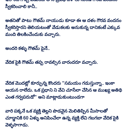
స్వీకరించాలి కానీ.. 
అతనితో పాటు గౌతమ్ నాయుడు కూడా ఈ ఆ దళం గౌరవ వందనం 
స్వీకరిస్తారని తెలియటంతో వేడుకలకు అనుకున్న దానికంటే ఎక్కువ 
మంది తిలకించేందుకు వచ్చారు. 
అందరి కళ్ళు గౌతమ్ పైనే.. 
వేదిక పైకి గౌతమ్ తప్ప రావల్సిన వారందరూ వచ్చారు. 
వేదిక మొదట్లో కూర్చున్న కొందరు "సమయం గడుస్తున్నా.. ఇంకా 
ఆయన రాలేదు. ఒక ప్రధాని ని వేచి చూసేలా చేసిన ఆ ముఖ్య అతిథి 
ఎంత గర్వపరుడో" అని మాట్లాడుకుంటుండగా
వారి పక్కనే ఒక వ్యక్తి తెల్లని పొడవైన మెలితిప్పిన మీసాలతో 
చూడ్డానికి 60 ఏళ్ళు అనిపించేలా ఉన్న వ్యక్తి లేచి గబగబా వేదిక పైకి 
వెళ్ళసాగాడు. 