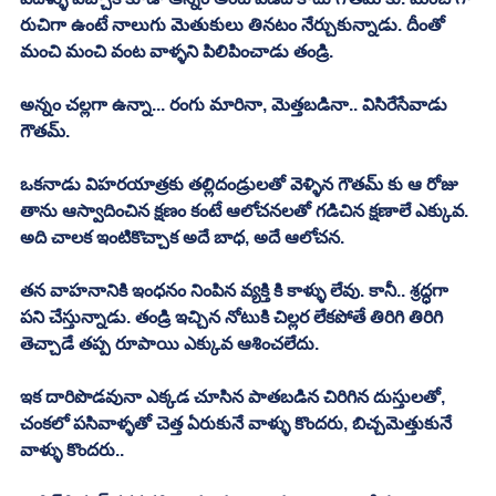
రుచిగా ఉంటే నాలుగు మెతుకులు తినటం నేర్చుకున్నాడు. దీంతో 
మంచి మంచి వంట వాళ్ళని పిలిపించాడు తండ్రి. 
అన్నం చల్లగా ఉన్నా... రంగు మారినా, మెత్తబడినా.. విసిరేసేవాడు 
గౌతమ్. 
ఒకనాడు విహరయాత్రకు తల్లిదండ్రులతో వెళ్ళిన గౌతమ్ కు ఆ రోజు 
తాను ఆస్వాదించిన క్షణం కంటే ఆలోచనలతో గడిచిన క్షణాలే ఎక్కువ. 
అది చాలక ఇంటికొచ్చాక అదే బాధ, అదే ఆలోచన. 
తన వాహనానికి ఇంధనం నింపిన వ్యక్తి కి కాళ్ళు లేవు. కానీ.. శ్రద్ధగా 
పని చేస్తున్నాడు. తండ్రి ఇచ్చిన నోటుకి చిల్లర లేకపోతే తిరిగి తిరిగి 
తెచ్చాడే తప్ప రూపాయి ఎక్కువ ఆశించలేదు. 
ఇక దారిపొడవునా ఎక్కడ చూసిన పాతబడిన చిరిగిన దుస్తులతో, 
చంకలో పసివాళ్ళతో చెత్త ఏరుకునే వాళ్ళు కొందరు, బిచ్చమెత్తుకునే 
వాళ్ళు కొందరు.. 