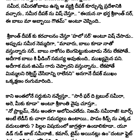
 సమీర, సమీరతోబాటు ఉన్న ఆ వ్యక్తి దీపక్ కూర్చున్న ప్రదేశానికి 
వచ్చారు.. సమీర దీపక్ ను విష్ చేస్తూ.. “ఈయన నా భర్త శ్రీకాంత్ సర్, 
ఈ బాబు మా అబ్బాయి గౌతమ్” అంటూ చెప్పింది.. 
 శ్రీకాంత్ దీపక్ కు కరచాలనం చేస్తూ 'హలో సర్’ అంటూ విష్ చేసాడు.. 
అప్పుడు సమీర నెమ్మదిగా, “మావారు, బాబు కూడా నాతో 
వస్తున్నారు సర్.. బాబు నాకోసం బెంగపెట్టుకుంటాడు నేను లేకపోతే.. 
అదీగాక బాబు కి ఫీడింగ్ సమస్య అవుతుంది.. ముఖ్యమైన పని. 
అదీగాక మన జిఎమ్ గారు చెప్పారని వస్తున్నాను.. లేకపోతే 
మిమ్మలని రిక్వెస్ట్ చేసేదాన్ని రాలేనని” అనగానే దీపక్ ముఖం 
ఒక్కక్షణం రంగుమారింది.. 
కాని అంతలోనే సర్దుకుని నవ్వేస్తూ.. “సారీ ఫర్ ది ట్రబుల్ సమీరా, 
అరె, మీకు కూడా” అంటూ శ్రీకాంతి వైపు చూస్తూ.. 
“నో ప్రాబ్లమ్, నేను అంతగా ఆలోచించలేదు. నిజమే సమీరాజీ! టూర్స్ 
అంటే లేడీస్ కు చాలా సమస్యలు ఉంటాయి.. పాపం కిడ్స్ ను ఎక్కడ 
వదులుతారు ? పిల్లల విషయంలో జాగ్రత్తగా ఉండాలికూడా.. యూ 
డిడ్ గుడ్ జాబ్ సమీరాజీ.. కమాన్, టైమ్ అయినట్లు ఉం”దంటూ ఫ్లైట్ 