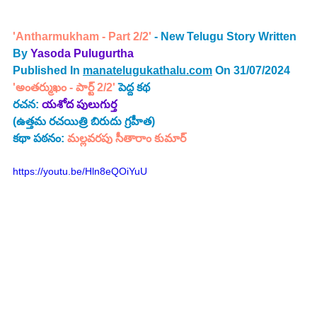
'Antharmukham - Part 2/2'
 - New Telugu Story Written 
By 
Yasoda Pulugurtha
Published In 
manatelugukathalu.com
 On 31/07/2024
'అంతర్ముఖం - పార్ట్ 2/2' 
పెద్ద కథ 
రచన: 
యశోద పులుగుర్త
(ఉత్తమ రచయిత్రి బిరుదు గ్రహీత)
కథా పఠనం:
 మల్లవరపు సీతారాం కుమార్
https://youtu.be/Hln8eQOiYuU