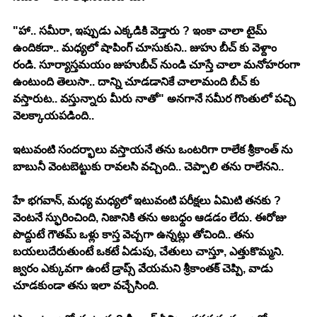
"హా.. సమీరా, ఇప్పుడు ఎక్కడికి వెడ్తారు ? ఇంకా చాలా టైమ్ 
ఉందికదా.. మధ్యలో షాపింగ్ చూసుకుని.. జుహు బీచ్ కు వెళ్దాం 
రండి. సూర్యాస్తమయం జుహుబీచ్ నుండి చూస్తే చాలా మనోహరంగా 
ఉంటుంది తెలుసా.. దాన్ని చూడడానికే చాలామంది బీచ్ కు 
వస్తారుట.. వస్తున్నారు మీరు నాతో" అనగానే సమీర గొంతులో పచ్చి 
వెలక్కాయపడింది.. 
ఇటువంటి సందర్భాలు వస్తాయనే తను ఒంటరిగా రాలేక శ్రీకాంత్ ను 
బాబునీ వెంటబెట్టుకు రావలసి వచ్చింది.. చెప్పాలి తను రాలేనని.. 
హే భగవాన్, మధ్య మధ్యలో ఇటువంటి పరీక్షలు ఏమిటి తనకు ? 
వెంటనే స్ఫురించింది, నిజానికి తను అబధ్దం ఆడడం లేదు. ఈరోజు 
పొద్దుటే గౌతమ్ ఒళ్లు కాస్త వెచ్చగా ఉన్నట్లు తోచింది.. తను 
బయలుదేరుతుంటే ఒకటే ఏడుపు, చేతులు చాస్తూ, ఎత్తుకొమ్మని. 
జ్వరం ఎక్కువగా ఉంటే డ్రాప్స్ వేయమని శ్రీకాంతక్ చెప్పి, వాడు 
చూడకుండా తను ఇలా వచ్చేసింది. 