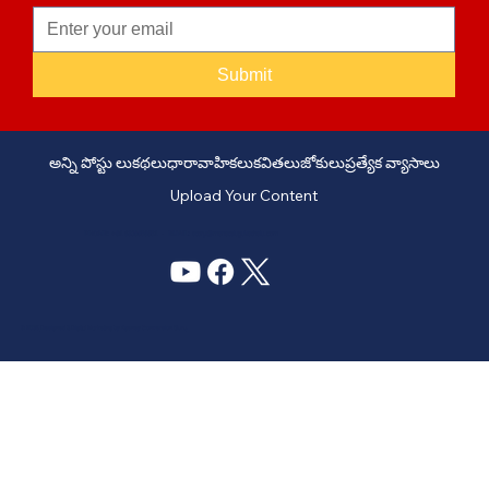
Submit
అన్ని పోస్టు లు
కథలు
ధారావాహికలు
కవితలు
జోకులు
ప్రత్యేక వ్యాసాలు
Upload Your Content
PHONE: +91 6309958851 - EMAIL:
story@manatelugukathalu.com
© 2035
Designed & Digital Marketing by Agency Conversion Guru
.