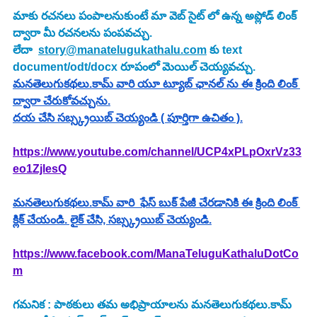
మాకు రచనలు పంపాలనుకుంటే మా వెబ్ సైట్ లో ఉన్న అప్లోడ్ లింక్ 
ద్వారా మీ రచనలను పంపవచ్చు.
లేదా  
story@manatelugukathalu.com
 కు text 
document/odt/docx రూపంలో మెయిల్ చెయ్యవచ్చు.
మనతెలుగుకథలు.కామ్ వారి యూ ట్యూబ్ ఛానల్ ను ఈ క్రింది లింక్ 
ద్వారా చేరుకోవచ్చును.
దయ చేసి సబ్స్క్రయిబ్ చెయ్యండి ( పూర్తిగా ఉచితం ).
https://www.youtube.com/channel/UCP4xPLpOxrVz33
eo1ZjlesQ
మనతెలుగుకథలు.కామ్ వారి  ఫేస్ బుక్ పేజీ చేరడానికి ఈ క్రింది లింక్ 
క్లిక్ చేయండి. లైక్ చేసి, సబ్స్క్రయిబ్ చెయ్యండి.
https://www.facebook.com/ManaTeluguKathaluDotCo
m
గమనిక : పాఠకులు తమ అభిప్రాయాలను మనతెలుగుకథలు.కామ్ 