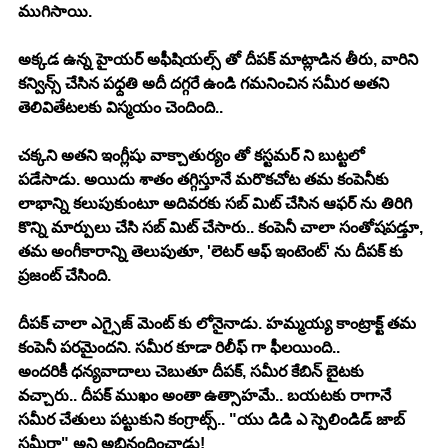
ముగిసాయి. 
అక్కడ ఉన్న హైయర్ అఫీషియల్స్ తో దీపక్ మాట్లాడిన తీరు, వారిని 
కన్విన్స్ చేసిన పధ్దతి అదీ దగ్గరే ఉండి గమనించిన సమీర అతని 
తెలివితేటలకు విస్మయం చెందింది.. 
చక్కని అతని ఇంగ్లీషు వాక్చాతుర్యం తో కస్టమర్ ని బుట్టలో 
పడేసాడు. అయిదు శాతం తగ్గిస్తూనే మరొకచోట తమ కంపెనీకు 
లాభాన్ని కలుపుకుంటూ అదివరకు సబ్ మిట్ చేసిన ఆఫర్ ను తిరిగి 
కొన్ని మార్పులు చేసి సబ్ మిట్ చేసారు.. కంపెనీ చాలా సంతోషపడ్తూ, 
తమ అంగీకారాన్ని తెలుపుతూ, 'లెటర్ ఆఫ్ ఇంటెంట్' ను దీపక్ కు 
ప్రజంట్ చేసింది. 
దీపక్ చాలా ఎగ్సైజ్ మెంట్ కు లోనైనాడు. హమ్మయ్య కాంట్రాక్ట్ తమ 
కంపెనీ పరమైందని. సమీర కూడా రిలీఫ్ గా ఫీలయింది.. 
అందరికీ ధన్యవాదాలు చెబుతూ దీపక్, సమీర కేబిన్ బైటకు 
వచ్చారు.. దీపక్ ముఖం అంతా ఉత్సాహమే.. బయటకు రాగానే 
సమీర చేతులు పట్టుకుని కంగ్రాట్స్.. "యు డిడి ఎ స్పెలిండిడ్ జాబ్ 
సమీరా" అని అభినందించాడు!