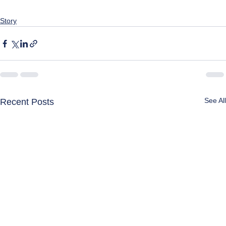
Story
See All
Recent Posts