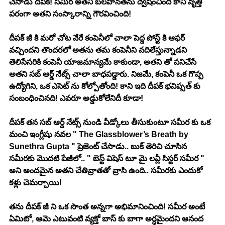
చేసాడు దీపక్! సమీర అతని బలహీనతను ద్వేషించింది కాని వృత్తి 
పరంగా అతని సంస్కారాన్ని గౌరవించింది! 
దీపక్ జీ కి మరో చోట వేరే కంపెనీలో చాలా పెద్ద పోస్ట్ కి ఆఫర్ 
వచ్చిందని తొందరలో అతను తమ కంపెనీని వదిలేస్తున్నాడని 
తెలిసేసరికి కంపెనీ యాజమాన్యమే కాకుండా, అతని తో పనిచేసే 
అతని సబ్ ఆర్డ్ నేట్స్ చాలా బాధపడ్డారు. నిజమే, కంపెనీ ఒక గొప్ప 
ఉద్యోగిని, ఒక ఎసెట్ ను కోల్పోతోంది! కాని ఇది దీపక్ భవిష్సత్ కు 
సంబంధించినది! ఎవరూ అడ్డుకోలేనిదీ కూడా! 
దీపక్ తన సబ్ ఆర్డ్ నేట్స్ నుండి వీడ్కోలు తీసుకుంటూ సమీర కు ఒక 
మంచి ఇంగ్లీషు నవల " The Glassblower’s Breath by 
Sunethra Gupta " ప్రెజెంట్ చేసాడు.. బుక్ తెరిచి చూసిన 
సమీరకు మొదటి పేజీలో.. " బెస్ట్ విషెస్ టూ మై లవ్లీ సిస్టర్ సమీర " 
అని అందమైన అతని చేతివ్రాతతో వ్రాసి ఉంది.. సమీరకు ఎందుకో 
కళ్లు చెమర్చాయి! 
తను దీపక్ జీ ని ఒక సొంత అన్నగా అభిమానించింది! సమీర అంటే 
ఏమిటో, ఆమె ఎటువంటి వ్యక్తో బాస్ కు బాగా అర్ధమైందని ఆనంద 