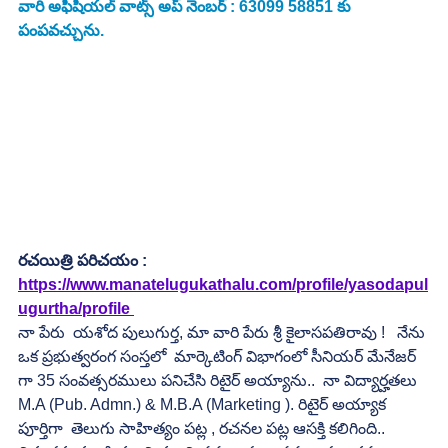
వారి అఫీషియల్ వాట్స్ అప్ నెంబర్ : 63099 58851 కు 
పంపవచ్చును.
రచయిత్రి పరిచయం :
https://www.manatelugukathalu.com/profile/yasodapul
ugurtha/profile
నా పేరు  యశోద పులుగుర్త, మా వారి పేరు శ్రీ కైలాసపతిరావు !   నేను 
ఒక ప్రభుత్వరంగ సంస్తలో  మార్కెటింగ్ విభాగంలో సీనియర్ మేనేజర్ 
గా 35 సంవత్సరములు పనిచేసి రిటైర్ అయ్యాను..  నా విద్యార్హతలు  
M.A (Pub. Admn.) & M.B.A (Marketing ). రిటైర్ అయ్యాక 
పూర్తిగా  తెలుగు సాహిత్యం పట్ల , రచనల పట్ల ఆసక్తి కలిగింది.. 