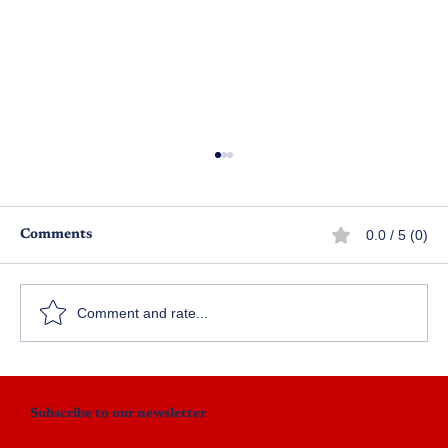
0.0 / 5 (0)
Comments
Comment and rate...
మనసుల బంధం... కట్నాల సంబంధం!
Subscribe to our newsletter