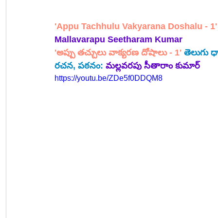
'Appu Tachhulu Vakyarana Doshalu - 1'
Mallavarapu Seetharam Kumar
'అప్పు తచ్చులు వాక్యరణ దోషాలు - 1' 
తెలుగు ధ
రచన, పఠనం:
మల్లవరపు సీతారాం కుమార్ 
https://youtu.be/ZDe5f0DDQM8