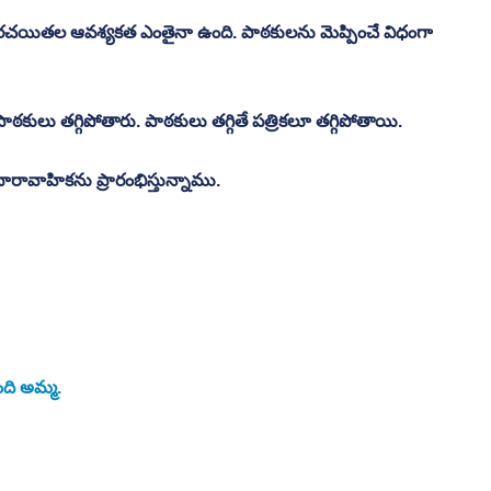
రచయితల ఆవశ్యకత ఎంతైనా ఉంది. పాఠకులను మెప్పించే విధంగా 
ాఠకులు తగ్గిపోతారు. పాఠకులు తగ్గితే పత్రికలూ తగ్గిపోతాయి. 
రావాహికను ప్రారంభిస్తున్నాము. 
ది అమ్మ. 