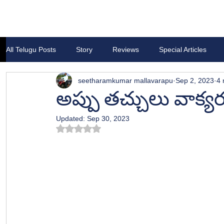
All Telugu Posts
Story
Reviews
Special Articles
seetharamkumar mallavarapu
Sep 2, 2023
4 
అప్పు తచ్చులు వాక్య
Updated:
Sep 30, 2023
Rated NaN out of 5 stars.