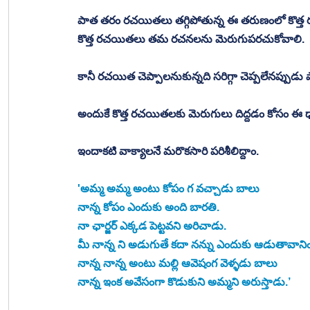
పాత తరం రచయితలు తగ్గిపోతున్న ఈ తరుణంలో కొత్త 
కొత్త రచయితలు తమ రచనలను మెరుగుపరచుకోవాలి. 
కానీ రచయిత చెప్పాలనుకున్నది సరిగ్గా చెప్పలేనప్పుడు ప
అందుకే కొత్త రచయితలకు మెరుగులు దిద్దడం కోసం ఈ ధా
ఇందాకటి వాక్యాలనే మరొకసారి పరిశీలిద్దాం. 
'అమ్మ అమ్మ అంటు కోపం గ వచ్చాడు బాలు 
నాన్న కోపం ఎందుకు అంది బారతి. 
నా ఛార్జర్ ఎక్కడ పెట్టవని అరిచాడు. 
మీ నాన్న ని అడుగుతే కదా నన్ను ఎందుకు ఆడుతావానిం
నాన్న నాన్న అంటు మల్లి ఆవెషంగ వెళ్ళడు బాలు
నాన్న ఇంక అవేసంగా కొడుకుని అమ్మని అరుస్తాడు.’ 