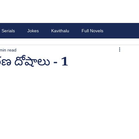
Serials
Jokes
Kavithalu
Full Novels
min read
రణ దోషాలు - 1