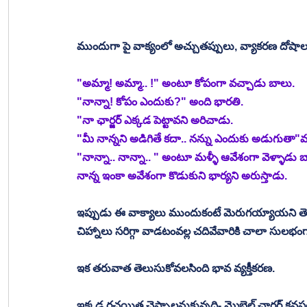
ముందుగా పై వాక్యంలో అచ్చుతప్పులు, వ్యాకరణ దోషాలు 
"అమ్మా! అమ్మా.. !" అంటూ కోపంగా వచ్చాడు బాలు. 
"నాన్నా! కోపం ఎందుకు?" అంది భారతి. 
"నా ఛార్జర్ ఎక్కడ పెట్టావని అరిచాడు. 
"మీ నాన్నని అడిగితే కదా.. నన్ను ఎందుకు అడుగుతా"వ
"నాన్నా.. నాన్నా.. " అంటూ మళ్ళీ ఆవేశంగా వెళ్ళాడు బ
నాన్న ఇంకా అవేశంగా కొడుకుని భార్యని అరుస్తాడు. 
ఇప్పుడు ఈ వాక్యాలు ముందుకంటే మెరుగయ్యాయని తెలుస్
చిహ్నాలు సరిగ్గా వాడటంవల్ల చదివేవారికి చాలా సులభం
ఇక తరువాత తెలుసుకోవలసింది భావ వ్యక్తీకరణ. 
ఇక్కడ రచయిత చెప్పాలనుకున్నది- మొబైల్ ఛార్గర్ కనపడల