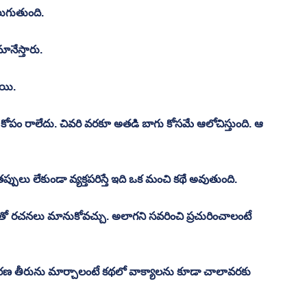
లుగుతుంది. 
నేస్తారు. 
యి. 
కోపం రాలేదు. చివరి వరకూ అతడి బాగు కోసమే ఆలోచిస్తుంది. ఆ 
ు లేకుండా వ్యక్తపరిస్తే ఇది ఒక మంచి కథే అవుతుంది. 
 రచనలు మానుకోవచ్చు. అలాగని సవరించి ప్రచురించాలంటే 
ీకరణ తీరును మార్చాలంటే కథలో వాక్యాలను కూడా చాలావరకు 