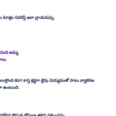
మాత్రం సవరిస్తే ఇలా వ్రాయవచ్చు. 
నింది అమ్మ. 
ాలు. 
తోంది కదా! కాస్త శ్రద్ధగా టైపు చెయ్యడంతో పాటు వ్యాకరణ 
గా ఉంటుంది. 
ేదని కొడుకు కోపంగా తల్లిని ప్రశ్నించడం. 