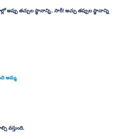
ల్లో అప్పు తచ్చుల స్థానాన్ని.. సారీ! అచ్చు తప్పుల స్థానాన్ని 
ది అమ్మ. 
్సి వస్తుంది. 