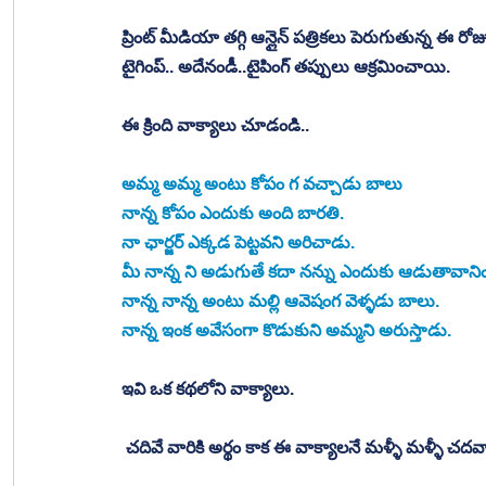
ప్రింట్ మీడియా తగ్గి ఆన్లైన్ పత్రికలు పెరుగుతున్న ఈ రోజు
టైగింప్.. అదేనండీ..టైపింగ్ తప్పులు ఆక్రమించాయి. 
ఈ క్రింది వాక్యాలు చూడండి.. 
అమ్మ అమ్మ అంటు కోపం గ వచ్చాడు బాలు 
నాన్న కోపం ఎందుకు అంది బారతి. 
నా ఛార్జర్ ఎక్కడ పెట్టవని అరిచాడు. 
మీ నాన్న ని అడుగుతే కదా నన్ను ఎందుకు ఆడుతావానిం
నాన్న నాన్న అంటు మల్లి ఆవెషంగ వెళ్ళడు బాలు. 
నాన్న ఇంక అవేసంగా కొడుకుని అమ్మని అరుస్తాడు. 
ఇవి ఒక కథలోని వాక్యాలు. 
 చదివే వారికి అర్థం కాక ఈ వాక్యాలనే మళ్ళీ మళ్ళీ చదవాల