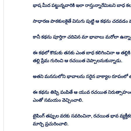
భాష మీద పట్టున్నవారికి ఇలా రాస్తున్నారేమిటని బాధ క
సాధారణ పాఠకులకైతే విసుగు పుట్టి ఆ కథను చదవడం మా
కానీ కథను పూర్తిగా చదివిన మా భావాలు మరోలా ఉన్నా
ఈ కథలో కొడుకు తనకు ఎంత బాధ కలిగించినా ఆ తల్లికి 
తల్లి ప్రేమ గురించి ఆ రచయిత చెప్పాలనుకున్నాడు. 
అతని మనసులోని భావాలను సరైన వాక్యాల రూపంలో తప్పుల
ఈ కథను తిప్పి పంపితే ఆ యువ రచయిత నిరుత్సాహంతో
ఎంతో సమయం వెచ్చించాలి. 
టైపింగ్ తప్పుల వరకు సవరించినా, రచయిత భావ వ్యక్త
మార్చి ప్రచురించాలి. 