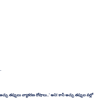
. 
చ్చు తప్పులు వ్యాకరణ దోషాలు..’ అని! కానీ అచ్చు తప్పుల వల్లో 