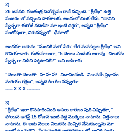
2)
26 జనవరి. గణతంత్ర దినోత్సవం రానే వచ్చింది. "శ్రీలేఖ" ఉత్తి 
పంజరం తో వచ్చింది పాఠశాలకు. అందులో చిలక లేదు. "దానిని 
స్వేచ్చగా ఈరోజే వదిలేసా మా ఇంటి దగ్గర", అన్నది "శ్రీలేఖ" 
సంతోషంగా, చిరునవ్వుతో - ధీమాతో. 
అందరూ ఆమెను "మంచికి మరో పేరు: లేత మనస్సుల శ్రీలేఖ" అని 
కొనియాడారు. కుతుహలంగా, "5 నెలలు ఎందుకు ఆగావు.. చిలుకను 
స్వేచ్చ గా విడిచి పెట్టటానికి?" అని అడిగారు. 
"చెబుతా చెబుతా.. హ హ హా.. నిదానించండి.. నిదానమే ప్రధానం 
మరియు రక్షణ", అన్నది కిల కిల నవ్వుతూ. 
----- X X X ---------
3)
"శ్రీలేఖ" ఇలా కొనసాగించింది అసలు కారణం పురి విప్పుతూ, " 
పోయిన ఆగస్ట్ 15 రోజున ఇంటి వద్ద మొక్కలు నాటాను. విత్తనాలు 
నాటాను. ఈ ఐదు నెలలు చిలుకను మచ్చిక చేసుకున్నాను మా 
ఇంట్లో ఉంచుకొని.. స్నేహపూరిత వాతావరణం లో. దానికి పండ్లు 