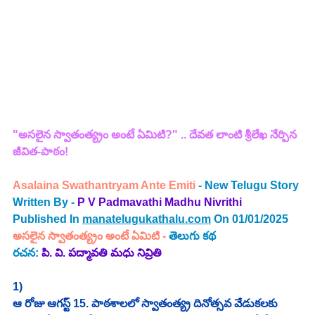
"అసలైన స్వాతంత్య్రం అంటే ఏమిటి?" .. దేవత లాంటి శ్రీలేఖ నేర్పిన 
జీవిత-పాఠం!
Asalaina Swathantryam Ante Emiti 
- New Telugu Story 
Written By - 
P V Padmavathi Madhu Nivrithi
Published In 
manatelugukathalu.com
 On 01/01/2025
అసలైన స్వాతంత్య్రం అంటే ఏమిటి
 - 
తెలుగు కథ
రచన: 
పి. వి. పద్మావతి మధు నివ్రితి
1)
ఆ రోజు ఆగస్ట్ 15. పాఠశాలలో స్వాతంత్య్ర దినోత్సవ వేడుకలకు 