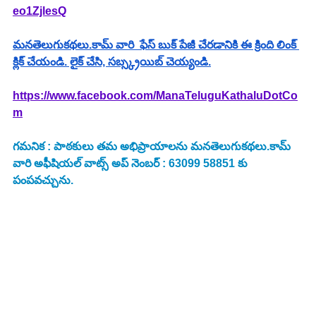
eo1ZjlesQ
మనతెలుగుకథలు.కామ్ వారి  ఫేస్ బుక్ పేజీ చేరడానికి ఈ క్రింది లింక్ 
క్లిక్ చేయండి. లైక్ చేసి, సబ్స్క్రయిబ్ చెయ్యండి.
https://www.facebook.com/ManaTeluguKathaluDotCo
m
గమనిక : పాఠకులు తమ అభిప్రాయాలను మనతెలుగుకథలు.కామ్ 
వారి అఫీషియల్ వాట్స్ అప్ నెంబర్ : 63099 58851 కు 
పంపవచ్చును.