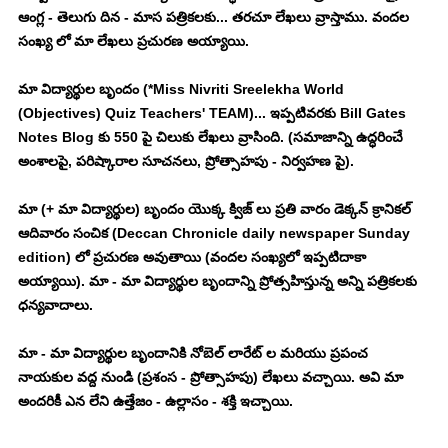
ఆంగ్ల - తెలుగు దిన - మాస పత్రికలకు... తరచూ లేఖలు వ్రాస్తాము. వందల 
సంఖ్య లో మా లేఖలు ప్రచురణ అయ్యాయి. 
మా విద్యార్థుల బృందం (*Miss Nivriti Sreelekha World 
(Objectives) Quiz Teachers' TEAM)... ఇప్పటివరకు Bill Gates 
Notes Blog కు 550 పై చిలుకు లేఖలు వ్రాసింది. (సమాజాన్ని ఉద్ధరించే 
అంశాలపై, పరిష్కారాల సూచనలు, ప్రోత్సాహపు - నిర్వహణ పై). 
మా (+ మా విద్యార్థుల) బృందం యొక్క క్విజ్ లు ప్రతి వారం డెక్కన్ క్రానికల్ 
ఆదివారం సంచిక (Deccan Chronicle daily newspaper Sunday 
edition) లో ప్రచురణ అవుతాయి (వందల సంఖ్యలో ఇప్పటిదాకా 
అయ్యాయి). మా - మా విద్యార్థుల బృందాన్ని ప్రోత్సహిస్తున్న అన్ని పత్రికలకు 
ధన్యవాదాలు. 
మా - మా విద్యార్థుల బృందానికి నోబెల్ లారేట్ ల మరియు ప్రపంచ 
నాయకుల వద్ద నుండి (ప్రశంస - ప్రోత్సాహపు) లేఖలు వచ్చాయి. అవి మా 
అందరికీ ఎన లేని ఉత్తేజం - ఉల్లాసం - శక్తి ఇచ్చాయి. 