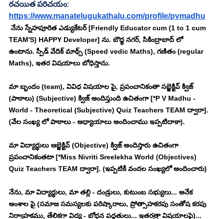
రచయిత పరిచయం
:
https://www.manatelugukathalu.com/profile/pvmadhu
 నేను స్నేహపూరిత ఎడ్యుకేటర్ [Friendly Educator cum (1 to 1 cum 
TEAM'S) HAPPY Developer] ను. బౌధ్ధ నగర్, సికింద్రాబాద్ లో 
ఉంటాను. స్పీడ్ వేదిక్ మాథ్స్ (Speed vedic Maths), గణితం (regular 
Maths), ఇతర విషయాలు బోధిస్తాను. 
మా బృందం (team), వివిధ విషయాల పై, ప్రపంచానికంతా సబ్జెక్టివ్ క్విజ్ 
(పాఠాలు) (Subjective) క్విజ్ అందిస్తుంది ఉచితంగా [*P V Madhu - 
World - Theoretical (Subjective) Quiz Teachers TEAM ద్వారా]. 
(వేల సంఖ్య లో పాఠాలు - అధ్యాయాలు అందించాము ఇప్పటిదాకా). 
మా విద్యార్థులు ఆబ్జెక్టివ్ (Objective) క్విజ్ అందిస్తారు ఉచితంగా 
ప్రపంచానికంతటా [*Miss Nivriti Sreelekha World (Objectives) 
Quiz Teachers TEAM ద్వారా]. (ఇప్పటికీ వందల సంఖ్యలో అందించారు)
నేను, మా విద్యార్థులు, మా తల్లి - దండ్రులు, కుటుంబ సభ్యులు... అనేక 
అంశాల పై (సమాజ సమస్యలకు పరిష్కారాలు, ప్రోత్సాహకరపు సంతోష కరపు 
నిర్వాహకము, తేలికగా విద్య - బోధన పద్ధతులు... ఇతరత్రా విషయాలపై)... 