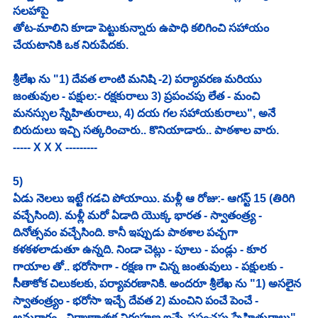
సలహాపై 
తోట-మాలిని కూడా పెట్టుకున్నారు ఉపాధి కలిగించి సహాయం 
చేయటానికి ఒక నిరుపేదకు. 
శ్రీలేఖ ను "1) దేవత లాంటి మనిషి -2) పర్యావరణ మరియు 
జంతువుల - పక్షుల:- రక్షకురాలు 3) ప్రపంచపు లేత - మంచి 
మనస్సుల స్నేహితురాలు, 4) దయ గల సహాయకురాలు", అనే 
బిరుదులు ఇచ్చి సత్కరించారు.. కొనియాడారు.. పాఠశాల వారు. 
----- X X X ---------
5) 
ఏడు నెలలు ఇట్టే గడచి పోయాయి. మళ్లీ ఆ రోజు:- ఆగస్ట్ 15 (తిరిగి 
వచ్చేసింది). మళ్లీ మరో ఏడాది యొక్క భారత - స్వాతంత్ర్య - 
దినోత్సవం వచ్చేసింది. కానీ ఇప్పుడు పాఠశాల పచ్చగా 
కళకళలాడుతూ ఉన్నది. నిండా చెట్లు - పూలు - పండ్లు - కూర 
గాయాల తో.. భరోసాగా - రక్షణ గా చిన్న జంతువులు - పక్షులకు - 
సీతాకోక చిలుకలకు, పర్యావరణానికి. అందరూ శ్రీలేఖ ను "1) అసలైన 
స్వాతంత్ర్యం - భరోసా ఇచ్చే దేవత 2) మంచిని పంచే పెంచే - 
అనురాగం - నిర్మాణాత్మక నిర్వహణ ఇచ్చే ప్రపంచపు స్నేహితురాలు" 