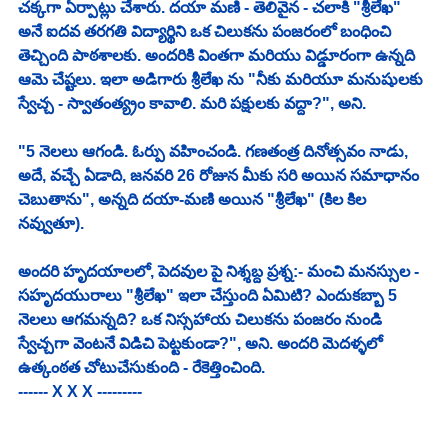
చక్కగా ఏర్పాట్లు చేశారు. దయా మణి - తెలివైన - చలాకి "శ్రీలేఖ" 
అనే ఐదవ తరగతి విద్యార్థిని ఒక చిలుకను పంజరంలో బంధించి 
తెచ్చింది పాఠశాలకు. అందరికి వింతగా మరియు విడ్డూరంగా ఉన్నది 
ఆమె చేష్టలు. ఇలా అడిగారు శ్రీలేఖ ను "నీకు మరియూ మనుషులకు 
స్వేచ్చ - స్వాతంత్య్రం కావాలి. మరి పక్షులకు వద్దా?", అని. 
"5 నెలలు ఆగండి. ఓర్పు వహించండి. గణతంత్ర దినోత్సవం నాడు, 
అదే, వచ్చే ఏడాది, జనవరి 26 రోజున మీకు సరి అయిన సమాధానం 
చెబుతాను", అన్నది దయా-మణి అయిన "శ్రీలేఖ" (కిల కిల 
నవ్వుతూ). 
అందరి హృదయాలలో, పెదవుల పై నిశ్శబ్ద ప్రశ్న:- మంచి మనస్సుల - 
సహృదయురాలు "శ్రీలేఖ" ఇలా చేస్తుంది ఏమిటి? ఎందుకబ్బా 5 
నెలలు ఆగమన్నది? ఒక నిస్సహాయ చిలుకను పంజరం నుండి 
స్వేచ్చగా వెంటనే విడిచి పెట్టకుండా?", అని. అందరి మెదళ్ళలో 
ఉత్కంఠత చోటుచేసుకుంది - రేకెత్తించింది. 
------ X X X ---------