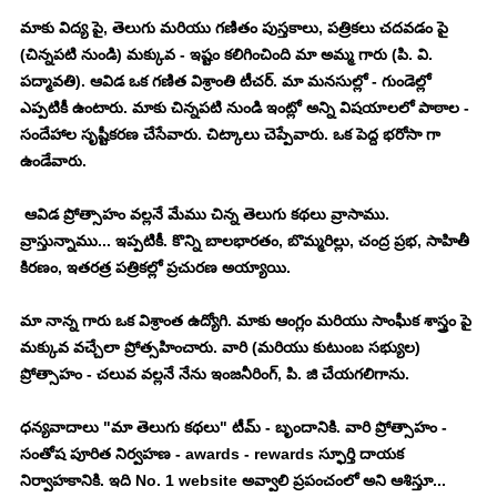
మాకు విద్య పై, తెలుగు మరియు గణితం పుస్తకాలు, పత్రికలు చదవడం పై 
(చిన్నపటి నుండి) మక్కువ - ఇష్టం కలిగించింది మా అమ్మ గారు (పి. వి. 
పద్మావతి). ఆవిడ ఒక గణిత విశ్రాంతి టీచర్. మా మనసుల్లో - గుండెల్లో 
ఎప్పటికీ ఉంటారు. మాకు చిన్నపటి నుండి ఇంట్లో అన్ని విషయాలలో పాఠాల - 
సందేహాల సృష్టీకరణ చేసేవారు. చిట్కాలు చెప్పేవారు. ఒక పెద్ద భరోసా గా 
ఉండేవారు. 
 ఆవిడ ప్రోత్సాహం వల్లనే మేము చిన్న తెలుగు కథలు వ్రాసాము. 
వ్రాస్తున్నాము... ఇప్పటికీ. కొన్ని బాలభారతం, బొమ్మరిల్లు, చంద్ర ప్రభ, సాహితీ 
కిరణం, ఇతరత్ర పత్రికల్లో ప్రచురణ అయ్యాయి. 
మా నాన్న గారు ఒక విశ్రాంత ఉద్యోగి. మాకు ఆంగ్లం మరియు సాంఘీక శాస్త్రం పై 
మక్కువ వచ్చేలా ప్రోత్సహించారు. వారి (మరియు కుటుంబ సభ్యుల) 
ప్రోత్సాహం - చలువ వల్లనే నేను ఇంజనీరింగ్, పి. జి చేయగలిగాను. 
ధన్యవాదాలు "మా తెలుగు కథలు" టీమ్ - బృందానికి. వారి ప్రోత్సాహం - 
సంతోష పూరిత నిర్వహణ - awards - rewards స్ఫూర్తి దాయక 
నిర్వాహకానికి. ఇది No. 1 website అవ్వాలి ప్రపంచంలో అని ఆశిస్తూ... 