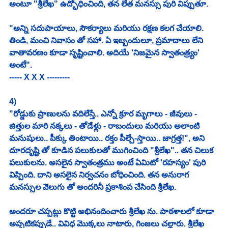
అంటూ "శ్రీలేఖ" ఉద్భోధించింది, తన లేత మనస్సు పురి విప్పుతూ. 
"అన్ని సదుపాయాలు, సౌకర్యాలు మరియు రక్షణ కలగ చేయాలి. 
తిండి, మంచి నివాసం తో సహా. ఏ ఇబ్బందులూ, ప్రమాదాలు లేని 
వాతావరణం కూడా సృష్టించాలి. అదియే 'నిజమైన స్వాతంత్ర్యం' 
అంటే". 
----- X X X ---------
4)
"రోడ్డుకు ప్రాణులను వదిలేస్తే.. ఎన్నో క్రూర మృగాలు - జీవులు - 
జిత్తుల మారి నక్కలు - తోడేళ్లు - రాబందులు మరియు అలాంటి 
మనుషులు.. పీక్కు తింటాయి.. రక్తం పీల్చే-స్తాయి.. జాగ్రత్త!", అని 
దూరదృష్టి తో కూడిన పలుకులతో ముగించింది "శ్రీలేఖ".. తన చిలుక 
పలుకులను. అసలైన స్వాతంత్రము అంటే ఏమిటో 'రహస్యం' పురి 
విప్పింది. దాని అసలైన నిర్వచనం బోధించింది. తన అనురాగ 
మనస్సుల వెలుగు తో అందరినీ ప్రకాశింప చేసింది శ్రీలేఖ. 
అందరూ చప్పట్లు కొట్టి అభినందించారు శ్రీలేఖ ను. పాఠశాలలో కూడా 
అప్పటికప్పుడే.. వివిధ మొక్కలు నాటారు, గింజలు చల్లారు. శ్రీలేఖ 