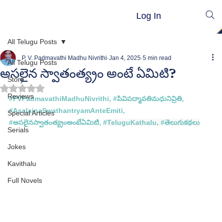
Log In
All Telugu Posts
P. V. Padmavathi Madhu Nivrithi
Jan 4, 2025
5 min read
All Telugu Posts
అసలైన స్వాతంత్య్రం అంటే ఏమిటి?
Story
Rated NaN out of 5 stars.
Reviews
#PVPadmavathiMadhuNivrithi
, 
#ప
ివిపద్మావతిమధునివ్రితి, 
#
AsalainaSwathantryamAnteEmiti
, 
Special Articles
#
అసలైనస్వాతంత్య్రంఅంటేఏమిటి
, 
#TeluguKathalu
, 
#త
ెలుగుకథలు
Serials
Jokes
Kavithalu
Full Novels