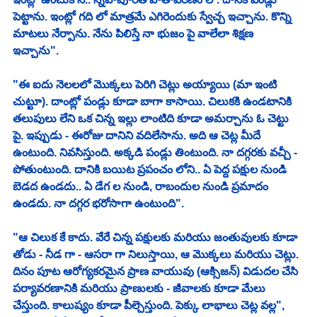
పెట్టాను. ఇంట్లో గది లో మాత్రమే ఎగిరెందుకు స్వేచ్చ ఇచ్చాను. కొన్ని 
మాటలు నేర్పాను. నేను పిలిస్తే నా భుజం పై వాలేలా శిక్షణ 
ఇచ్చాను". 
"ఈ ఐదు నెలలలో మొక్కలు పెరిగి చెట్లు అయ్యాయి (మా ఇంటి 
చుట్టూ). దాంట్లో పండ్లు కూడా బాగా కాసాయి. చిలుకకి ఉండటానికి 
తలుపులు లేని ఒక చిన్న ఇల్లు లాంటిది కూడా అమర్చాను ఓ చెట్టు 
పై. ఇప్పుడు - ఈరోజు దానిని వదిలేసాను. అది ఆ చెట్ల మీదే 
ఉంటుంది. నివసిస్తుంది. అక్కడి పండ్లు తింటుంది. నా దగ్గరకు వచ్చీ - 
పోతుంటుంది. దానికి బయిట ప్రపంచం లోని.. ఏ పెద్ద పక్షుల నుండి 
బెడద ఉండదు.. ఏ డేగ ల నుండి, రాబందుల నుండి ప్రమాదం 
ఉండదు. నా దగ్గర భరోసాగా ఉంటుంది". 
"ఆ చిలుక కే కాదు. వేరే చిన్న పక్షులకు మరియు జంతువులకు కూడా 
తోడు - నీడ గా - ఆసరా గా నిలుస్తాయి, ఆ మొక్కలు మరియు చెట్లు. 
దినం పూట ఆరోగ్యకరమైన ప్రాణ వాయువు (ఆక్సిజన్) విడుదల చేసి 
పర్యావరణానికి మరియు ప్రాణులకు - జీవాలకు కూడా మేలు 
చేస్తుంది. కాలుష్యం కూడా పీల్చెస్తుంది. పెక్కు లాభాలు చెట్ల వల్ల", 