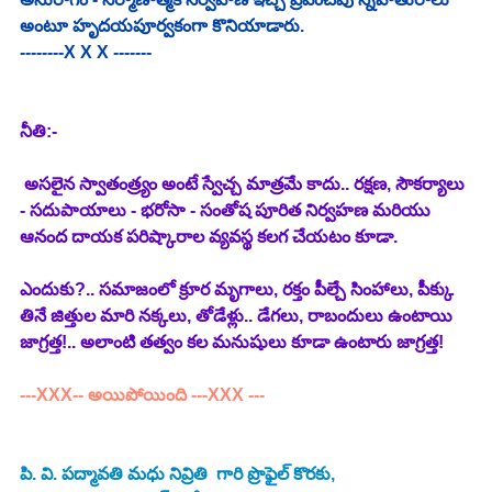
అంటూ హృదయపూర్వకంగా కొనియాడారు. 
--------X X X -------
నీతి:- 
 అసలైన స్వాతంత్ర్యం అంటే స్వేచ్చ మాత్రమే కాదు.. రక్షణ, సౌకర్యాలు 
- సదుపాయాలు - భరోసా - సంతోష పూరిత నిర్వహణ మరియు 
ఆనంద దాయక పరిష్కారాల వ్యవస్థ కలగ చేయటం కూడా. 
ఎందుకు?.. సమాజంలో క్రూర మృగాలు, రక్తం పీల్చే సింహాలు, పీక్కు 
తినే జిత్తుల మారి నక్కలు, తోడేళ్లు.. డేగలు, రాబందులు ఉంటాయి 
జాగ్రత్త!.. అలాంటి తత్వం కల మనుషులు కూడా ఉంటారు జాగ్రత్త!
---XXX-- అయిపోయింది ---XXX ---
పి. వి. పద్మావతి మధు నివ్రితి 
 గారి ప్రొఫైల్ కొరకు, 