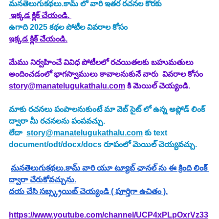
మనతెలుగుకథలు.కామ్ లో వారి ఇతర రచనల కొరకు
 ఇక్కడ క్లిక్ చేయండి. 
ఉగాది 2025
కథల పోటీల వివరాల కోసం
ఇక్కడ క్లిక్ చేయండి.
మేము నిర్వహించే వివిధ పోటీలలో రచయితలకు బహుమతులు 
అందించడంలో భాగస్వాములు కావాలనుకునే వారు  వివరాల కోసం 
story@manatelugukathalu.com
 కి మెయిల్ చెయ్యండి.
మాకు రచనలు పంపాలనుకుంటే మా వెబ్ సైట్ లో ఉన్న అప్లోడ్ లింక్ 
ద్వారా మీ రచనలను పంపవచ్చు.
లేదా  
story@manatelugukathalu.com
 కు text 
document/odt/docx/docs రూపంలో మెయిల్ చెయ్యవచ్చు.
మనతెలుగుకథలు.కామ్ వారి యూ ట్యూబ్ ఛానల్ ను ఈ క్రింది లింక్ 
ద్వారా చేరుకోవచ్చును.
దయ చేసి సబ్స్క్రయిబ్ చెయ్యండి ( పూర్తిగా ఉచితం ).
https://www.youtube.com/channel/UCP4xPLpOxrVz33