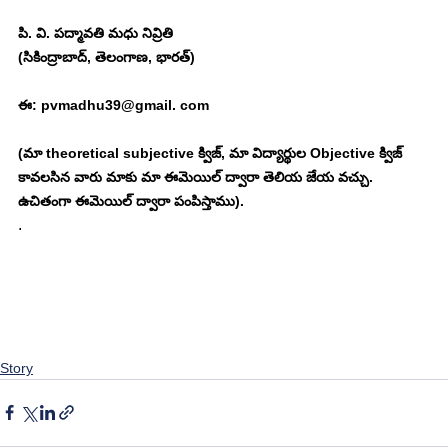
పి. వి. పద్మావతి మధు నివ్రితి
(సికింద్రాబాద్, తెలంగాణ, భారత్)
ఈ: pvmadhu39@gmail. com
(మా theoretical subjective క్విజ్, మా విద్యార్థుల Objective క్విజ్ 
కావలసిన వారు మాకు మా ఈమెయిల్ ద్వారా తెలియ జేయ వచ్చు. 
ఉచితంగా ఈమెయిల్ ద్వారా పంపిస్తాము). 
. 
Story