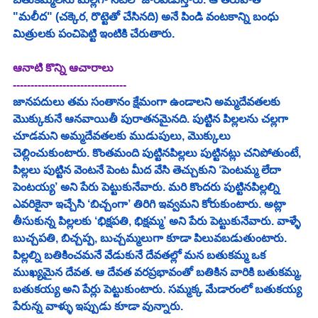
"మలీద" (చక్కెర, రొట్టెతో చేసినది) అనే పిండి వంటకాన్ని బంధు 
మిత్రులకు పంచిపెట్టి ఇంటికి చేరుతారు.
ఆనాటి కొన్ని ఆచారాలు 
--------------------------------
జానపదులు తమ సంతానం క్షేమంగా ఉండాలని అమ్మదేవతలకు 
మొక్కుకునే ఆనవాయితీ పురాతనమైనది. పుట్టిన పిల్లలను చల్లగా 
చూడమని అమ్మదేవతలకు ముడుపులు, మొక్కులు 
చెల్లించుకుంటారు. కొంతమంది పుట్టినపిల్లలు పుట్టినట్లు చనిపోతుంటే, 
పిల్లలు పుట్టిన వెంటనే పెంట మీద వేసి తెచ్చుకుని ‘పెంటమ్మ లేదా 
పెంటయ్య’ అని పేరు పెట్టుకునేవారు. మరి కొందరు పుట్టినపిల్లల్ని 
ఎవరికైనా ఇచ్చేసి ‘బిచ్చంగా’ తిరిగి ఇవ్వమని కోరుకుంటారు. అట్లా 
తీసుకున్న పిల్లలకు ‘భిక్షపతి, భిక్షమ్మ’ అని పేరు పెట్టుకునేవారు. వాళ్ళే 
బుచ్చపతి, బిచ్చప్ప, బుచ్చమ్మలుగా కూడా పిలువబడుతుంటారు. 
పిల్లల్ని బతికించమనే వేడుకునే దేవతల్లో మన బతుకమ్మ ఒక 
ముఖ్యమైన దేవత. ఆ దేవత వరప్రభావంతో బతికిన వారికి బతుకమ్మ, 
బతుకయ్య అని పేర్లు పెట్టుకుంటారు. సమ్మక్క మేడారంలో బతుకయ్య 
పేరున్న వాళ్ళు ఇప్పుడు కూడా వున్నారు.