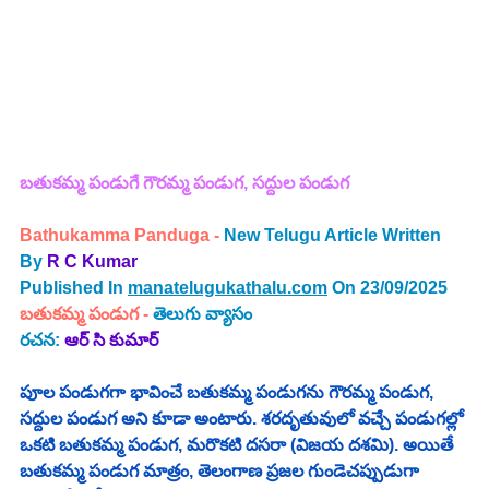
బతుకమ్మ పండుగే గౌరమ్మ పండుగ, సద్దుల పండుగ
Bathukamma Panduga 
-
New Telugu Article Written 
By 
R C Kumar 
Published In 
manatelugukathalu.com
 On 23/09/2025
బతుకమ్మ పండుగ
 - 
తెలుగు 
వ్యాసం
రచన: 
ఆర్ సి కుమార్
పూల పండుగగా భావించే బతుకమ్మ పండుగను గౌరమ్మ పండుగ, 
సద్దుల పండుగ అని కూడా అంటారు. శరదృతువులో వచ్చే పండుగల్లో 
ఒకటి బతుకమ్మ పండుగ, మరొకటి దసరా (విజయ దశమి). అయితే 
బతుకమ్మ పండుగ మాత్రం, తెలంగాణ ప్రజల గుండెచప్పుడుగా 