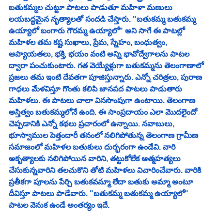
బతుకమ్మల చుట్టూ పాటలు పాడుతూ మహిళా మణులు 
లయబద్ధమైన నృత్యాలతో సందడి చేస్తారు. "బతుకమ్మ బతుకమ్మ 
ఉయ్యాలో బంగారు గౌరమ్మ ఉయ్యాలో" అని సాగే ఈ పాటల్లో 
మహిళల తమ కష్ట సుఖాలు, ప్రేమ, స్నేహం, బంధుత్వం, 
ఆప్యాయతలు, భక్తి, భయం వంటి అన్ని భావోద్వేగాలను పాటల 
ద్వారా పంచుకుంటారు. గత వెయ్యేళ్లుగా బతుకమ్మను తెలంగాణాలో 
ప్రజలు తమ ఇంటి దేవతగా పూజిస్తున్నారు. ఎన్నో చరిత్రలు, పురాణ 
గాధలు మేళవిస్తూ గొంతు కలిపి జానపద పాటలు పాడుతారు 
మహిళలు. ఈ పాటలు చాలా వినసొంపుగా ఉంటాయి. తెలంగాణ 
అస్తిత్వం బతుకమ్మలోనే ఉంది. ఈ సాంప్రదాయం ఎలా మొదలైందో 
చెప్పడానికి ఎన్నో కథలు ప్రచారంలో ఉన్నాయి. నవాబులు, 
భూస్వాముల పెత్తందారీ తనంలో నలిగిపోతున్న తెలంగాణ గ్రామీణ 
సమాజంలో మహిళల బతుకులు దుర్భరంగా ఉండేవి. వారి 
అకృత్యాలకు నలిగిపోయిన వారిని, తట్టుకోలేక ఆత్మహత్యలు 
చేసుకున్నవారిని తలచుకొని తోటి మహిళలు విచారించేవారు. వారికి 
ప్రతీకగా పూలను పేర్చి బతుకవమ్మా లేదా బతుకు అమ్మా అంటూ 
దీవిస్తూ పాటలు పాడేవారు. "బతుకమ్మ బతుకమ్మ ఉయ్యాలో" 
పాటల వెనుక ఉండే అంతర్యం ఇదే.