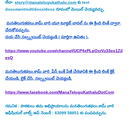
లేదా  
story@manatelugukathalu.com
 కు text 
document/odt/docx/docs రూపంలో మెయిల్ చెయ్యవచ్చు.
మనతెలుగుకథలు.కామ్ వారి యూ ట్యూబ్ ఛానల్ ను ఈ క్రింది లింక్ ద్వారా 
చేరుకోవచ్చును.
దయ చేసి సబ్స్క్రయిబ్ చెయ్యండి ( పూర్తిగా ఉచితం ).
https://www.youtube.com/channel/UCP4xPLpOxrVz33eo1Zjl
esQ
మనతెలుగుకథలు.కామ్ వారి  ఫేస్ బుక్ పేజీ చేరడానికి ఈ క్రింది లింక్ క్లిక్ 
చేయండి. లైక్ చేసి, సబ్స్క్రయిబ్ చెయ్యండి.
https://www.facebook.com/ManaTeluguKathaluDotCom
గమనిక : పాఠకులు తమ అభిప్రాయాలను మనతెలుగుకథలు.కామ్ వారి 
అఫీషియల్ వాట్స్ అప్ నెంబర్ : 63099 58851 కు పంపవచ్చును.