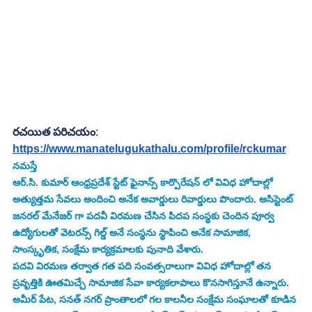
రచయిత పరిచయం
:
https://www.manatelugukathalu.com/profile/rckumar
నమస్తే 
ఆర్.సి. కుమార్ ఆంధ్రప్రదేశ్ స్టేట్ ఫైనాన్స్ కార్పొరేషన్ లో వివిధ హోదాల్లో 
అత్యుత్తమ సేవలు అందించి అనేక అవార్డులు రివార్డులు పొందారు. అసిస్టెంట్ 
జనరల్ మేనేజర్ గా పదవీ విరమణ చేసిన పిదప సంస్థకు చెందిన పూర్వ 
ఉద్యోగులతో వెటరన్స్ గిల్డ్ అనే సంస్థను స్థాపించి అనేక సామాజిక, 
సాంస్కృతిక, సంక్షేమ కార్యక్రమాలకు పునాది వేశారు.
పదవి విరమణ తర్వాత గత పది సంవత్సరాలుగా వివిధ హోదాల్లో తన 
ప్రవృత్తికి ఊతమిచ్చే సామాజిక సేవా కార్యకలాపాలు కొనసాగిస్తూనే ఉన్నారు. 
అమీర్ పేట, సనత్ నగర్ ప్రాంతాలలో గల కాలనీల సంక్షేమ సంఘాలతో కూడిన 