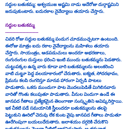
సద్దుల బతుకమ్మ: ఆశ్వయుజ అష్టమి నాడు ఆదేరోజు దుర్గాష్టమిని 
జరుపుకుంటారు. ఐదురకాల నైవేద్యాలు తయారు చేస్తారు.
సద్దుల బతుకమ్మ 
-----------------------
చివరి రోజు సద్దుల బతుకమ్మ పండుగ చూడముచ్చటగా ఉంటుంది. 
ఈరోజు మాత్రం ఐదు రకాల నైవేద్యాలను మహిళలు తయారు 
చేస్తారు. సాయంత్రం, ఆడపడుచులు అందరూ అభరణాలు, 
రంగురంగుల దుస్తులు ధరించి ఇంటి ముందు బతుకమ్మను పెడతారు. 
చుట్టుపక్కల ఉన్న వారు కూడా వారి బతుకమ్మలను అలంకరించి 
వాటి చుట్టూ పెద్ద వలయాకారంలో చేరుతారు. ఐక్యత, సోదరభావం, 
ప్రేమను కలపి రంగరిస్తూ మానవ హారంగా ఏర్పడి పాటలు 
పాడుతారు. ఒకరు ముందుగా పాట మొదలుపెడితే మిగిలినవారు 
వారితో గొంతు కలుపుతూ పాడుతారు. వీనుల విందుగా ఉండే ఈ 
జానపద గీతాలు ప్రత్యేకమైన తెలంగాణా సంస్కృతిని ఆవిష్కరిస్తాయి. 
ఇక చీకటి పడే సమయానికి స్త్రీలందరూ బతుకమ్మలను తలపై 
పెట్టుకుని ఊరిలో చెరువు లేక కుంట వైపు జానపద గీతాలు పాడుతూ 
ఊరేగింపుగా బయలుదేరుతారు. జలాశయం దగ్గరికి చేరుకొని 
బతుకమ్మలను మెల్లగా నీటిలో జారవిడుస్తారు. ఆ తరువాత 