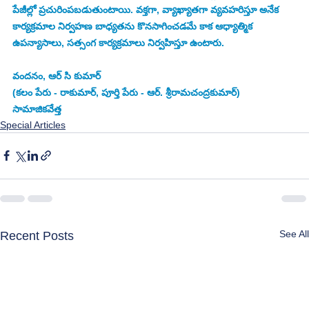
పేజీల్లో ప్రచురింపబడుతుంటాయి. వక్తగా, వ్యాఖ్యాతగా వ్యవహరిస్తూ అనేక 
కార్యక్రమాల నిర్వహణ బాధ్యతను కొనసాగించడమే కాక ఆధ్యాత్మిక 
ఉపన్యాసాలు, సత్సంగ కార్యక్రమాలు నిర్వహిస్తూ ఉంటారు. 
వందనం, ఆర్ సి కుమార్
(కలం పేరు - రాకుమార్, పూర్తి పేరు - ఆర్. శ్రీరామచంద్రకుమార్) 
సామాజికవేత్త
Special Articles
See All
Recent Posts