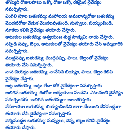
తొమ్మిది రోజులపాటు ఒక్కో రోజు ఒక్కో రకమైన నైవేద్యం 
సమర్పిస్తారు. 
ఎంగిలి పూల బతుకమ్మ: మహాలయ అమవాస్యరోజు బతుకమ్మ 
మొదటిరోజు వేడుక మొదలవుతుంది. నువ్వులు, బియ్యంపిండి, 
నూకలు కలిపి నైవేద్యం తయారు చేస్తారు.
అటుకుల బతుకమ్మ: ఆశ్వయుజ శుద్ధ పాడ్యమి నాడు చేస్తారు. 
సప్పిడి పప్పు, బెల్లం, అటుకులతో నైవేద్యం తయారు చేసి అమ్మవారికి 
సమర్పిస్తారు.
ముద్దపప్పు బతుకమ్మ: ముద్దపప్పు, పాలు, బెల్లంతో నైవేద్యం 
తయారు చేసి సమర్పిస్తారు.
నాన బియ్యం బతుకమ్మ: నానేసిన బియ్యం, పాలు, బెల్లం కలిపి 
నైవేద్యం చేస్తారు.
అట్ల బతుకమ్మ: అట్లు లేదా దోశ నైవేద్యంగా సమర్పిస్తారు.
అలిగిన బతుకమ్మ: ఈరోజు ఆశ్వయుజ పంచమి. ఎటువంటి నైవేద్యం 
సమర్పించరు. అలిగిన బతుకమ్మగా అలంకరిస్తారు.
వేపకాయల బతుకమ్మ: బియ్యంపిండిని బాగా వేయించి వేపపండ్లుగా 
తయారు చేసి నైవేద్యంగా సమర్పిస్తారు.
వెన్నముద్దల బతుకమ్మ: నువ్వులు, వెన్న, బెల్లం కలిపి నైవేద్యం 
తయారు చేస్తారు.