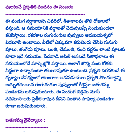
పులకించే ప్రకృతికి వందనం ఈ సంబరం 
------------------------------------------------------
ఈ పండుగ వర్షాకాలపు చివరిలో, శీతాకాలపు తొలి రోజులలో 
వస్తుంది. ఆ సమయానికి వర్షాలతో చెరువులన్నీ నిండుకుండలా 
కనిపిస్తాయి. రకరకాల రంగురంగుల పువ్వులు ఆరుబయళ్ళలో 
విరబూసి ఉంటాయి. వీటిలో ఎక్కువగా కనువిందు చేసేవి గునుగు 
పూలు, తంగేడు పూలు. బంతి, చేమంతి, నంది వర్ధనం లాంటి పూలకు 
కూడా ఇదే సమయం. పేదవాడి ఆపిల్ అనబడే సీతాఫలాలు ఈ 
సమయంలోనే మార్కెట్లోకి వస్తాయి. అలాగే జొన్న పంట కోతకు 
సిధ్ధంగా ఉన్నానంటూ తలలూపుతూ ఉంటుంది. ప్రకృతి పరవశించే ఈ 
దృశ్యాల నేపథ్యంలో తెలంగాణ ఆడపడుచులు ప్రకృతి సౌందర్యాన్ని 
అద్భుతమయిన రంగురంగుల పువ్వులతో కీర్తిస్తూ బతుకమ్మ 
పండుగను జరుపుకుంటారు. ఈ పండుగ బిడ్డను మోసే 
నవమాసాలకు ప్రతీక కావున దీనిని సంతాన సాఫల్య పండుగగా 
కూడా జరుపుకుంటారు.
బతుకమ్మ నైవేద్యాలు : 
-----------------------------