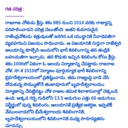
గత చరిత్ర : 
-------------
రాజరాజ చోళుడు క్రీస్తు శకం 985 నుంచి 1014 వరకు రాజ్యాన్ని 
పరిపాలించాడని చరిత్ర చెబుతోంది. అతని కుమారుడైన 
రాజేంద్రచోళుడు శత్రువులతో జరిగిన ఒక యుద్ధానికి సేనాధిపతిగా 
వ్యవహరించి విజయం సాధించాడు. ఆ విజయానికి గుర్తుగా రాజేశ్వరి 
ఆలయాన్ని కూల్చేసి అందులోని భారీ శివలింగాన్ని తన తండ్రికి 
బహుమతిగా ఇచ్చాడు. తన కొడుకు ఇచ్చిన శివలింగం కోసం క్రీస్తు 
శకం 1006లో ఏకంగా ఓ ఆలయ నిర్మాణాన్ని చేపట్టాడు రాజరాజ 
చోళ. సా.శ 1010లో నిర్మాణం పూర్తయ్యాక భారీ శివలింగాన్ని 
బ్రిహదేశ్వరాలయంలో ప్రతిష్ఠించాడు. తమ రాజ్యంపై దాడి చేసి 
దోచుకున్న సొమ్ముతోనే తంజావూరులో బృహదీశ్వరాలయం 
నిర్మాణాన్ని చేపట్టినట్టు చోళ రాజుల తమిళ శిలాశాసనాల్లో చెక్కబడి 
ఉంది. అక్కడ గర్భ గుడిలోని 13.5 అడుగుల ఎత్తు 60 అడుగులు 
విస్థీర్ణంలో వున్న శివలింగం, ఆలయానికే ప్రత్యేక ఆకర్షణ. ఇప్పటికీ 
వేములవాడలోని భీమేశ్వరాలయ శివలింగానికి, 
బృ
హదేశ్వరాలయంలోని శివలింగానికి మధ్య సారూప్యతను 
చూడచ్చు. 