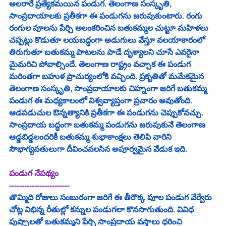
అలరారే ప్రత్యేకమయిన పండుగ. తెలంగాణ సంస్కృతి, 
సాంప్రదాయాలకు ప్రతీకగా ఈ పండుగను జరుపుకుంటారు. రంగు 
రంగుల పూలను పేర్చి అలంకరించిన బతుకమ్మల చుట్టూ మహిళలు 
చప్పట్లు కొడుతూ లయబద్ధంగా అడుగులు వేస్తూ వలయాకారంలో 
తిరుగుతూ బతుకమ్మ పాటలను పాడే దృశ్యాలని చూసే ఎవరైనా 
మైమరిచి పోవాల్సిందే. తెలంగాణ రాష్ట్రం వచ్చాక ఈ పండుగ 
మరింతగా బహుళ ప్రాచుర్యంలోకి వచ్చింది. ప్రకృతితో మమేకమైన 
తెలంగాణ సంస్కృతి, సాంప్రదాయాలకు చిహ్నంగా జరిగే బతుకమ్మ 
పండుగ ఈ మధ్యకాలంలో విశ్వవ్యాప్తంగా ప్రచారం అవుతోంది. 
ఆడపడుచుల ఔన్నత్యానికి ప్రతీకగా ఈ పండుగను చెప్పుకోవచ్చు. 
సాంప్రదాయ బద్ధంగా బతుకమ్మ పండుగను జరుపుకునే తెలంగాణ 
ఆడ్డ‌బిడ్డ‌లంద‌రికీ బతుక‌మ్మ శుభాకాంక్ష‌లు తెలిపి వారిని 
సౌభాగ్యవతులుగా దీవించవలసిన అపూర్వమైన వేడుక ఇది. 
పండుగ నేపథ్యం 
------------------------
తొమ్మిది రోజులు సంబురంగా జరిగే ఈ తీరొక్క పూల పండుగ వేర్వేరు 
చోట్ల విభిన్న రీతుల్లో కన్నుల పండుగలా కొనసాగుతుంది. వివిధ 
పుష్పాలతో బతుకమ్మని పేర్చి సాంప్రదాయ వస్త్రాలు ధరించి 