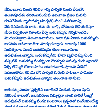
వేములవాడ నుంచి శివలింగాన్ని పార్వతి నుంచి వేరుచేసి 
తంజావూరుకు తరలించినందుకు తెలంగాణ ప్రజల మనసు 
కలచివేసింది. బృహదమ్మ (పార్వతి) నుంచి శివలింగాన్ని 
వేరుచేసినందుకు గాను, తమ దు:ఖాన్ని చోళులకు తెలియజేస్తూ 
మేరు
 పర్వతంలా పూలను పేర్చి బతుకమ్మను నిర్వహించడం 
మొదలుపెట్టారు తెలంగాణవాసులు. అలా ప్రతి ఏడాది బతుకమ్మను 
జరపడం ఆనవాయితీగా మార్చుకున్నారు. దాదాపు 1000 
సంవత్సరాల నుంచి బతుకమ్మను తెలంగాణవాసులు 
జరుపుకుంటున్నారు. బతుకమ్మ పేరు కూడా బృహదమ్మ నుంచి 
వచ్చినదే. బతుకమ్మ సందర్భంగా గౌరమ్మను పసుపు రంగు పూలతో 
పేర్చి తొమ్మిది రోజుల పాటు ఆటపాటలాడి పూలను నీటిలో 
వదులుతారు. శివుడు లేని పార్వతి గురించి పాటలగా పాడుతూ 
బతుకమ్మను జరుపుకుంటున్నారు తెలంగాణ వాసులు.
బతుకమ్మ పండుగ ప్రకృతిని అరాధించే పండుగ. పూలు పూసి 
వికసించే కాలంలో, జలవనరులు సమృధ్ధిగా పొంగి పొరలే సీజన్లో 
జరుపుకునే బతుకమ్మ పండగ సంబరాలు ప్రకృతితో మమేకమయ్యే 
మానవ సంబంధ బాంధవ్యాల ప్రత్యేక వేడుక. తెలంగాణ ప్రజలందరి 