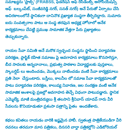
సమాఖ్యను 'ఫ్రాబ్స్' (FRABSS, ఫెడరేషన్ అఫ్ రెసిడెంట్స్ అసోసియేషన్స్ 
ఆఫ్  బల్కంపేట్, సంజీవరెడ్డి నగర్, సనత్ నగర్) అనే పేరుతో ఏర్పాటు చేసి 
అచిరకాలంలోనే స్థానికంగా దానినొక ప్రఖ్యాత సంస్థగా తీర్చిదిద్దారు. సుమారు 
ఐదు సంవత్సరాల పాటు ఆ సంస్థ తరఫున అధ్యక్ష హోదాలో అనేక 
కార్యక్రమాలు చేపట్టి ప్రముఖ సామాజిక వేత్తగా పేరు ప్రఖ్యాతలు 
తెచ్చుకున్నారు.
రాయల సేవా సమితి అనే మరొక స్వచ్ఛంద సంస్థను స్థాపించి పర్యావరణ 
పరిరక్షణ, ప్లాస్టిక్ రహిత సమాజం పై అవగాహన కార్యక్రమాలు కొనసాగిస్తూ, 
బీద సాదలకు అన్నదానాలు, ప్రభుత్వ పాఠశాల విద్యార్థులకు పుస్తకాలు, 
స్కాలర్షిప్ లు అందించడం, మొక్కలు నాటించడం వంటి సేవా కార్యక్రమాలు 
ప్రతి నెలా  చేస్తుంటారు. బస్తీలు, కాలనీల లో సమాజ సేవా కార్యక్రమాలతో 
పాటు పర్యావరణ పరిరక్షణ, కాలుష్య నివారణ, జల సంరక్షణ వంటి అనేక 
సామాజిక అంశాలపై ప్రజల్లో అవగాహన తెచ్చే విధంగా పాటుపడ్డారు. స్థానిక 
ఎమ్మెల్యే, మాజీ మంత్రివర్యులు శ్రీ తలసాని శ్రీనివాస్ యాదవ్ గారు వీరి 
సేవలను కొనియాడుతూ ప్రశంసా పత్రాన్ని సైతం  అందజేశారు.
కథలు కవితలు రాయడం వారికి ఇష్టమైన హాబీ. స్వతంత్ర పాత్రికేయుడిగా వీరి 
రచనలు తరచుగా మాస పత్రికలు, దినసరి వార్తా పత్రికల్లోని ఎడిటోరియల్ 