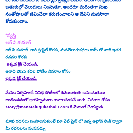
బతుకుల్లో వెలుగులు నింపుతూ, అందరూ మరింతగా సుఖ 
సంతోషాలతో జీవించేలా కరుణించాలని ఆ దేవిని మనసారా 
కోరుకుందాం. 
*స్వస్తి
ఆర్ సి కుమార్
ఆర్ సి కుమార్
 గారి ప్రొఫైల్ కొరకు, మనతెలుగుకథలు.కామ్ లో వారి ఇతర 
రచనల కొరకు
 ఇక్కడ క్లిక్ చేయండి. 
ఉగాది 2025
కథల పోటీల వివరాల కోసం
ఇక్కడ క్లిక్ చేయండి.
మేము నిర్వహించే వివిధ పోటీలలో రచయితలకు బహుమతులు 
అందించడంలో భాగస్వాములు కావాలనుకునే వారు  వివరాల కోసం 
story@manatelugukathalu.com
 కి మెయిల్ చెయ్యండి.
మాకు రచనలు పంపాలనుకుంటే మా వెబ్ సైట్ లో ఉన్న అప్లోడ్ లింక్ ద్వారా 
మీ రచనలను పంపవచ్చు.