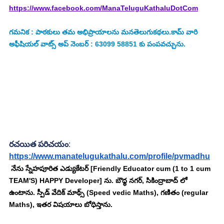
https://www.facebook.com/ManaTeluguKathaluDotCom
గమనిక : పాఠకులు తమ అభిప్రాయాలను మనతెలుగుకథలు.కామ్ వారి 
అఫీషియల్ వాట్స్ అప్ నెంబర్ : 63099 58851 కు పంపవచ్చును.
రచయిత పరిచయం
:
https://www.manatelugukathalu.com/profile/pvmadhu
 నేను స్నేహపూరిత ఎడ్యుకేటర్ [Friendly Educator cum (1 to 1 cum 
TEAM'S) HAPPY Developer] ను. బౌధ్ధ నగర్, సికింద్రాబాద్ లో 
ఉంటాను. స్పీడ్ వేదిక్ మాథ్స్ (Speed vedic Maths), గణితం (regular 
Maths), ఇతర విషయాలు బోధిస్తాను. 