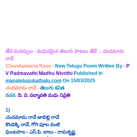
తేనె మనస్సుల - మధురమైన తెలుగు పాటలు తేవే ... చందమామ 
రావే
Chandamama Rave 
- New Telugu Poem Written By - 
P 
V Padmavathi Madhu Nivrithi 
Published In 
manatelugukathalu.com
 On 15/03/2025
చందమామ రావే
 - 
తెలుగు 
కవిత
రచన: 
పి. వి. పద్మావతి మధు నివ్రితి
1)
చందమామ రావే జాబిల్లి రావే
కొండెక్కి రావే, గోగి పూల వంటి 
ఘంటసాల - ఎస్.పి. బాలు - రామకృష్ణ 