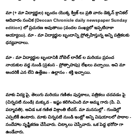
మా (+ మా విద్యార్థుల) బృందం యొక్క క్విజ్ లు ప్రతి వారం డెక్కన్ క్రానికల్ 
ఆదివారం సంచిక (Deccan Chronicle daily newspaper Sunday 
edition) లో ప్రచురణ అవుతాయి (వందల సంఖ్యలో ఇప్పటిదాకా 
అయ్యాయి). మా - మా విద్యార్థుల బృందాన్ని ప్రోత్సహిస్తున్న అన్ని పత్రికలకు 
ధన్యవాదాలు. 
మా - మా విద్యార్థుల బృందానికి నోబెల్ లారేట్ ల మరియు ప్రపంచ 
నాయకుల వద్ద నుండి (ప్రశంస - ప్రోత్సాహపు) లేఖలు వచ్చాయి. అవి మా 
అందరికీ ఎన లేని ఉత్తేజం - ఉల్లాసం - శక్తి ఇచ్చాయి. 
మాకు విద్య పై, తెలుగు మరియు గణితం పుస్తకాలు, పత్రికలు చదవడం పై 
(చిన్నపటి నుండి) మక్కువ - ఇష్టం కలిగించింది మా అమ్మ గారు (పి. వి. 
పద్మావతి). ఆవిడ ఒక గణిత విశ్రాంతి టీచర్. మా మనసుల్లో - గుండెల్లో 
ఎప్పటికీ ఉంటారు. మాకు చిన్నపటి నుండి ఇంట్లో అన్ని విషయాలలో పాఠాల - 
సందేహాల సృష్టీకరణ చేసేవారు. చిట్కాలు చెప్పేవారు. ఒక పెద్ద భరోసా గా 
ఉండేవారు. 