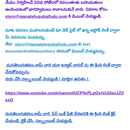
మేము నిర్వహించే వివిధ పోటీలలో రచయితలకు బహుమతులు 
అందించడంలో భాగస్వాములు కావాలనుకునే వారు  వివరాల కోసం 
story@manatelugukathalu.com
 కి మెయిల్ చెయ్యండి.
మాకు రచనలు పంపాలనుకుంటే మా వెబ్ సైట్ లో ఉన్న అప్లోడ్ లింక్ ద్వారా 
మీ రచనలను పంపవచ్చు.
లేదా  
story@manatelugukathalu.com
 కు text 
document/odt/docx/docs రూపంలో మెయిల్ చెయ్యవచ్చు.
మనతెలుగుకథలు.కామ్ వారి యూ ట్యూబ్ ఛానల్ ను ఈ క్రింది లింక్ ద్వారా 
చేరుకోవచ్చును.
దయ చేసి సబ్స్క్రయిబ్ చెయ్యండి ( పూర్తిగా ఉచితం ).
https://www.youtube.com/channel/UCP4xPLpOxrVz33eo1Zjl
esQ
మనతెలుగుకథలు.కామ్ వారి  ఫేస్ బుక్ పేజీ చేరడానికి ఈ క్రింది లింక్ క్లిక్ 
చేయండి. లైక్ చేసి, సబ్స్క్రయిబ్ చెయ్యండి.