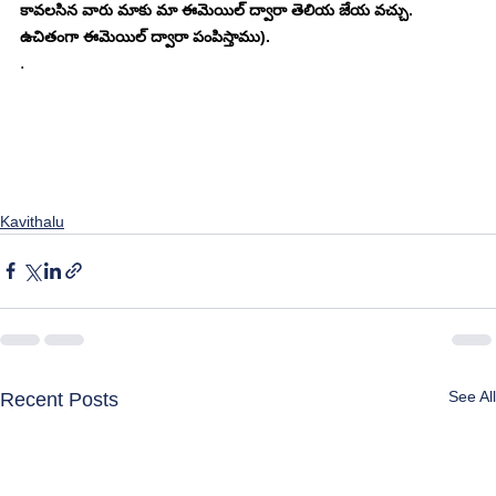
కావలసిన వారు మాకు మా ఈమెయిల్ ద్వారా తెలియ జేయ వచ్చు. 
ఉచితంగా ఈమెయిల్ ద్వారా పంపిస్తాము). 
. 
Kavithalu
See All
Recent Posts