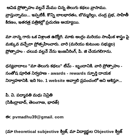
 ఆవిడ ప్రోత్సాహం వల్లనే మేము చిన్న తెలుగు కథలు వ్రాసాము. 
వ్రాస్తున్నాము... ఇప్పటికీ. కొన్ని బాలభారతం, బొమ్మరిల్లు, చంద్ర ప్రభ, సాహితీ 
కిరణం, ఇతరత్ర పత్రికల్లో ప్రచురణ అయ్యాయి. 
మా నాన్న గారు ఒక విశ్రాంత ఉద్యోగి. మాకు ఆంగ్లం మరియు సాంఘీక శాస్త్రం పై 
మక్కువ వచ్చేలా ప్రోత్సహించారు. వారి (మరియు కుటుంబ సభ్యుల) 
ప్రోత్సాహం - చలువ వల్లనే నేను ఇంజనీరింగ్, పి. జి చేయగలిగాను. 
ధన్యవాదాలు "మా తెలుగు కథలు" టీమ్ - బృందానికి. వారి ప్రోత్సాహం - 
సంతోష పూరిత నిర్వహణ - awards - rewards స్ఫూర్తి దాయక 
నిర్వాహకానికి. ఇది No. 1 website అవ్వాలి ప్రపంచంలో అని ఆశిస్తూ... 
పి. వి. పద్మావతి మధు నివ్రితి
(సికింద్రాబాద్, తెలంగాణ, భారత్)
ఈ: pvmadhu39@gmail. com
(మా theoretical subjective క్విజ్, మా విద్యార్థుల Objective క్విజ్ 