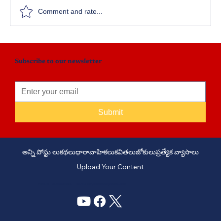
Comment and rate...
Subscribe to our newsletter
Submit
అన్ని పోస్టు లు
కథలు
ధారావాహికలు
కవితలు
జోకులు
ప్రత్యేక వ్యాసాలు
Upload Your Content
PHONE: +91 6309958851 - EMAIL:
story@manatelugukathalu.com