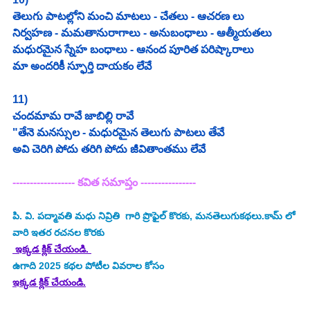
తెలుగు పాటల్లోని మంచి మాటలు - చేతలు - ఆచరణ లు
నిర్వహణ - మమతానురాగాలు - అనుబంధాలు - ఆత్మీయతలు
మధురమైన స్నేహ బంధాలు - ఆనంద పూరిత పరిష్కారాలు
మా అందరికీ స్ఫూర్తి దాయకం లేవే
11) 
చందమామ రావే జాబిల్లి రావే
"తేనె మనస్సుల - మధురమైన తెలుగు పాటలు తేవే 
అవి చెరిగి పోదు తరిగి పోదు జీవితాంతము లేవే 
------------------ కవిత సమాప్తం ----------------
పి. వి. పద్మావతి మధు నివ్రితి 
 గారి ప్రొఫైల్ కొరకు, మనతెలుగుకథలు.కామ్ లో 
వారి ఇతర రచనల కొరకు
 ఇక్కడ క్లిక్ చేయండి. 
ఉగాది 2025
కథల పోటీల వివరాల కోసం
ఇక్కడ క్లిక్ చేయండి.