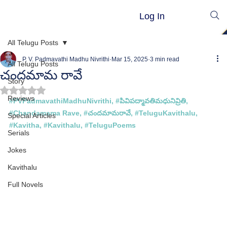
Log In
All Telugu Posts
P. V. Padmavathi Madhu Nivrithi
Mar 15, 2025
3 min read
All Telugu Posts
చందమామ రావే
Story
Rated NaN out of 5 stars.
Reviews
#PVPadmavathiMadhuNivrithi
, 
#ప
ివిపద్మావతిమధునివ్రితి, 
#
Chandamama Rave
, #
చందమామరావే
, 
#TeluguKavithalu
, 
Special Articles
#Kavitha
, 
#Kavithalu
, 
#TeluguPoems
Serials
Jokes
Kavithalu
Full Novels