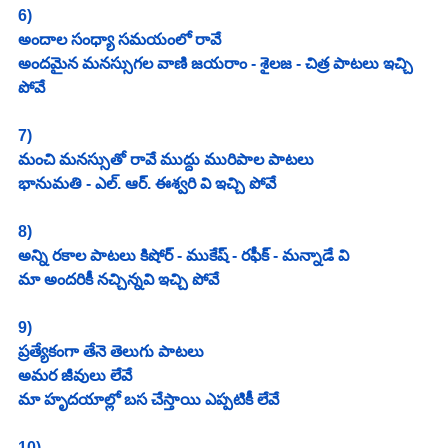
6)
అందాల సంధ్యా సమయంలో రావే
అందమైన మనస్సుగల వాణి జయరాం - శైలజ - చిత్ర పాటలు ఇచ్చి 
పోవే
7)
మంచి మనస్సుతో రావే ముద్దు మురిపాల పాటలు
భానుమతి - ఎల్. ఆర్. ఈశ్వరి వి ఇచ్చి పోవే
8)
అన్ని రకాల పాటలు కిషోర్ - ముకేష్ - రఫీక్ - మన్నాడే వి
మా అందరికీ నచ్చిన్నవి ఇచ్చి పోవే
9)
ప్రత్యేకంగా తేనె తెలుగు పాటలు
అమర జీవులు లేవే
మా హృదయాల్లో బస చేస్తాయి ఎప్పటికీ లేవే
10) 