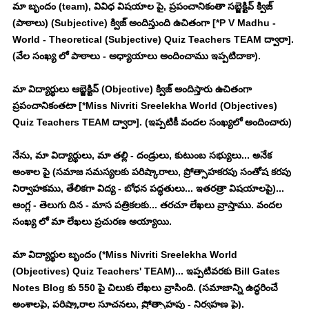
మా బృందం (team), వివిధ విషయాల పై, ప్రపంచానికంతా సబ్జెక్టివ్ క్విజ్ 
(పాఠాలు) (Subjective) క్విజ్ అందిస్తుంది ఉచితంగా [*P V Madhu - 
World - Theoretical (Subjective) Quiz Teachers TEAM ద్వారా]. 
(వేల సంఖ్య లో పాఠాలు - అధ్యాయాలు అందించాము ఇప్పటిదాకా). 
మా విద్యార్థులు ఆబ్జెక్టివ్ (Objective) క్విజ్ అందిస్తారు ఉచితంగా 
ప్రపంచానికంతటా [*Miss Nivriti Sreelekha World (Objectives) 
Quiz Teachers TEAM ద్వారా]. (ఇప్పటికీ వందల సంఖ్యలో అందించారు)
నేను, మా విద్యార్థులు, మా తల్లి - దండ్రులు, కుటుంబ సభ్యులు... అనేక 
అంశాల పై (సమాజ సమస్యలకు పరిష్కారాలు, ప్రోత్సాహకరపు సంతోష కరపు 
నిర్వాహకము, తేలికగా విద్య - బోధన పద్ధతులు... ఇతరత్రా విషయాలపై)... 
ఆంగ్ల - తెలుగు దిన - మాస పత్రికలకు... తరచూ లేఖలు వ్రాస్తాము. వందల 
సంఖ్య లో మా లేఖలు ప్రచురణ అయ్యాయి. 
మా విద్యార్థుల బృందం (*Miss Nivriti Sreelekha World 
(Objectives) Quiz Teachers' TEAM)... ఇప్పటివరకు Bill Gates 
Notes Blog కు 550 పై చిలుకు లేఖలు వ్రాసింది. (సమాజాన్ని ఉద్ధరించే 
అంశాలపై, పరిష్కారాల సూచనలు, ప్రోత్సాహపు - నిర్వహణ పై). 