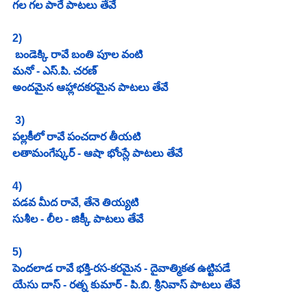
గల గల పారే పాటలు తేవే 
2)
 బండెక్కి రావే బంతి పూల వంటి
మనో - ఎస్.పి. చరణ్ 
అందమైన ఆహ్లాదకరమైన పాటలు తేవే
 3)
పల్లకీలో రావే పంచదార తీయటి 
లతామంగేష్కర్ - ఆషా భోంస్లే పాటలు తేవే
4)
పడవ మీద రావే, తేనె తియ్యటి
సుశీల - లీల - జిక్కీ పాటలు తేవే
5)
పెందలాడ రావే భక్తి-రస-కరమైన - దైవాత్మికత ఉట్టిపడే 
యేసు దాస్ - రత్న కుమార్ - పి.బి. శ్రీనివాస్ పాటలు తేవే 