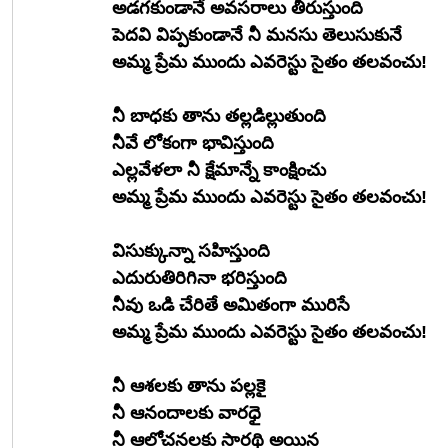
అడగకుండానే అవసరాలు తీరుస్తుంది
పెదవి విప్పకుండానే నీ మనసు తెలుసుకునే
అమ్మ ప్రేమ ముందు ఎవరెస్టు సైతం తలవంచు!
నీ బాధకు తాను తల్లడిల్లుతుంది
నీవే లోకంగా భావిస్తుంది
ఎల్లవేళలా నీ క్షేమాన్నే కాంక్షించు
అమ్మ ప్రేమ ముందు ఎవరెస్టు సైతం తలవంచు!
విసుక్కున్నా సహిస్తుంది
ఎదురుతిరిగినా భరిస్తుంది
నీవు ఒడి చేరితే అమితంగా మురిసే
అమ్మ ప్రేమ ముందు ఎవరెస్టు సైతం తలవంచు!
నీ ఆశలకు తాను పల్లకై
నీ ఆనందాలకు వారధై
నీ ఆలోచనలకు సారథి అయిన