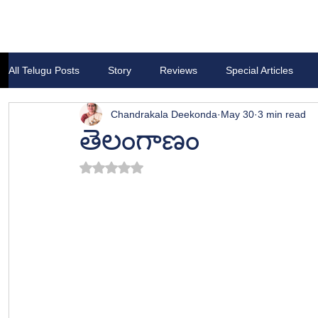
All Telugu Posts
Story
Reviews
Special Articles
Chandrakala Deekonda
May 30
3 min read
తెలంగాణం
Rated NaN out of 5 stars.