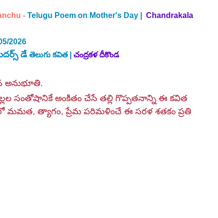
anchu -
Telugu Poem on Mother's Day |
 Chandrakala 
05/2026
దర్స్ డే 
తెలుగు కవిత | 
చంద్రకళ దీకొండ
ైన అనుభూతి.
ల్లల సంతోషానికే అంకితం చేసే తల్లి గొప్పతనాన్ని ఈ కవిత 
దంలో మమత, త్యాగం, ప్రేమ పరిమళించే ఈ సరళ శతకం ప్రతి 