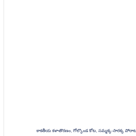
కాకతీయ కళాతొరణం, గోల్కొండ కోట, సమ్మక్క-సారక్క పోరా