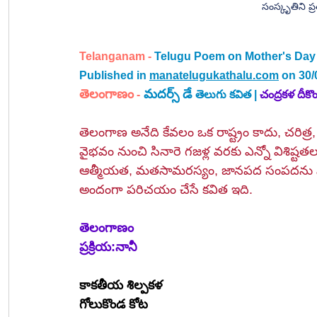
సంస్కృతిని ప్
Telanganam -
Telugu Poem on Mother's Day 
Published in 
manatelugukathalu.com
 on 30/
తెలంగాణం
మదర్స్ డే 
 -
తెలుగు కవిత | 
చంద్రకళ దీకొ
తెలంగాణ అనేది కేవలం ఒక రాష్ట్రం కాదు, చరిత
వైభవం నుంచి సినారె గజళ్ల వరకు ఎన్నో విశిష్ట
ఆత్మీయత, మతసామరస్యం, జానపద సంపదను స్మరిం
అందంగా పరిచయం చేసే కవిత ఇది.
తెలంగాణం
ప్రక్రియ:నానీ
కాకతీయ శిల్పకళ
గోలుకొండ కోట