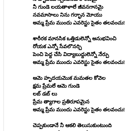
నీ గుండె లయతాళాలే జీవనగానమై
నవమాసాలు నిను గర్భాన మోయు
అమ్మ ప్రేమ ముందు ఎవరెస్టు సైతం తలవంచు!
శారీరక మానసిక ఒత్తిడులెన్నో అనుభవించి
రోయక ఎన్నో సేవలొనర్చి
పెంచి పెద్ద చేసి విద్యాబుద్దులెన్నో నేర్పు
అమ్మ ప్రేమ ముందు ఎవరెస్టు సైతం తలవంచు!
ఆమె హృదయమొక మమతల కోవెల
క్షమ ప్రేమలే ఆమె గుండె 
లబ్ డబ్ లు
ప్రేమ త్యాగాల ప్రతిరూపమైన
అమ్మ ప్రేమ ముందు ఎవరెస్టు సైతం తలవంచు!
చెప్పకుండానే నీ ఆకలి తెలుసుకుంటుంది