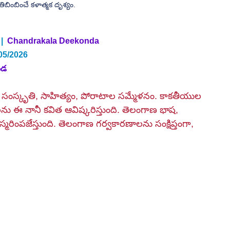
రతిబింబించే కళాత్మక దృశ్యం.
|
 Chandrakala Deekonda
05/2026
ండ
్ర, సంస్కృతి, సాహిత్యం, పోరాటాల సమ్మేళనం. కాకతీయుల 
తలను ఈ నానీ కవిత ఆవిష్కరిస్తుంది. తెలంగాణ భాష, 
పజేస్తుంది. తెలంగాణ గర్వకారణాలను సంక్షిప్తంగా, 