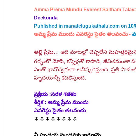
Amma Prema Mundu Everest Saitham Talav
Deekonda
Published in 
manatelugukathalu.com
 on 10/
అమ్మ ప్రేమ ముందు ఎవరెస్టు సైతం తలవంచు
మ
 -
తల్లి ప్రేమ… అది మాటల్లో చెప్పలేని మహత్తరమ
గర్భంలో మోసి, కన్నీళ్లతో కాపాడి, జీవితమంతా పి
ఎంతో భావోద్వేగంగా ఆవిష్కరిస్తుంది. ప్రతి పా
హృదయాన్నీ కదిలిస్తుంది.
ప్రక్రియ :సరళ శతకం
శీర్షిక : అమ్మ ప్రేమ ముందు
ఎవరెస్టు సైతం తలవంచు
🌷🌷🌷🌷🌷🌷🌷🌷
నీ హృదయ స్పందనకు కారణమై