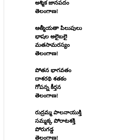
అశ్మిక జానపదం
తెలంగాణ!
ఆత్మీయతా పిలుపులు
భాషల అలైబలై
మతసామరస్యం
తెలంగాణ!
పోతన భాగవతం
దాశరథి శతకం
గోపన్న కీర్తన
తెలంగాణ!
రుద్రమ్మ పాలనాయుక్తి
సమ్మక్క పోరాటశక్తి
పోరుగడ్డ
తెలంగాణ!