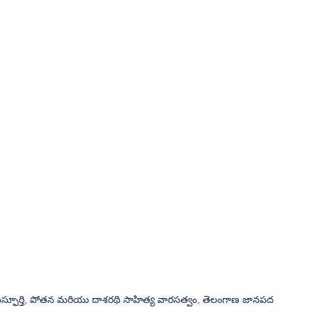
టస్ఫూర్తి, పోతన మరియు దాశరథి సాహిత్య వారసత్వం, తెలంగాణ జానపద 