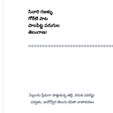
సినారె గజళ్ళు
గోరేటి పాట
పాలపిట్ట పరుగుల
తెలంగాణ!
==============================
పిల్లలను ప్రేమగా హత్తుకున్న తల్లి, వెనుక ఎవరెస్టు 
పర్వతం, భావోద్వేగ తెలుగు కవితా వాతావరణం