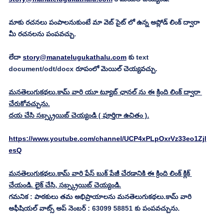
మాకు రచనలు పంపాలనుకుంటే మా వెబ్ సైట్ లో ఉన్న అప్లోడ్ లింక్ ద్వారా 
మీ రచనలను పంపవచ్చు.
లేదా 
story@manatelugukathalu.com
 కు text 
document/odt/docx రూపంలో మెయిల్ చెయ్యవచ్చు. 
మనతెలుగుకథలు.కామ్ వారి యూ ట్యూబ్ ఛానల్ ను ఈ క్రింది లింక్ ద్వారా 
చేరుకోవచ్చును.
దయ చేసి సబ్స్క్రయిబ్ చెయ్యండి ( పూర్తిగా ఉచితం ).
https://www.youtube.com/channel/UCP4xPLpOxrVz33eo1Zjl
esQ
మనతెలుగుకథలు.కామ్ వారి ఫేస్ బుక్ పేజీ చేరడానికి ఈ క్రింది లింక్ క్లిక్ 
చేయండి. లైక్ చేసి, సబ్స్క్రయిబ్ చెయ్యండి.
గమనిక : పాఠకులు తమ అభిప్రాయాలను మనతెలుగుకథలు.కామ్ వారి 
అఫీషియల్ వాట్స్ అప్ నెంబర్ : 63099 58851 కు పంపవచ్చును.