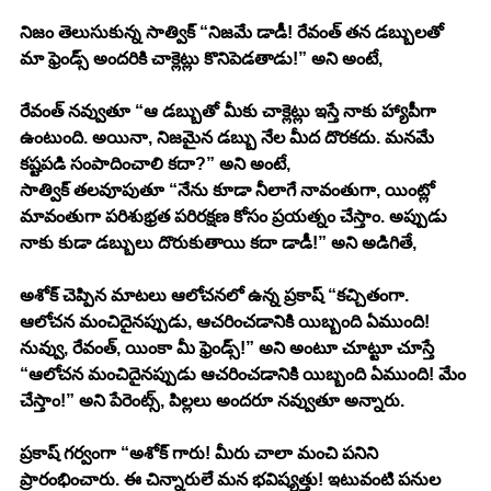
నిజం తెలుసుకున్న సాత్విక్ “నిజమే డాడీ! రేవంత్ తన డబ్బులతో 
మా ఫ్రెండ్స్ అందరికి చాక్లెట్లు కొనిపెడతాడు!” అని అంటే, 
రేవంత్ నవ్వుతూ “ఆ డబ్బుతో మీకు చాక్లెట్లు ఇస్తే నాకు హ్యాపీగా 
ఉంటుంది. అయినా, నిజమైన డబ్బు నేల మీద దొరకదు. మనమే 
కష్టపడి సంపాదించాలి కదా?” అని అంటే, 
సాత్విక్ తలవూపుతూ “నేను కూడా నీలాగే నావంతుగా, యింట్లో 
మావంతుగా పరిశుభ్రత పరిరక్షణ కోసం ప్రయత్నం చేస్తాం. అప్పుడు 
నాకు కుడా డబ్బులు దొరుకుతాయి కదా డాడీ!” అని అడిగితే, 
అశోక్ చెప్పిన మాటలు ఆలోచనలో ఉన్న ప్రకాష్ “కచ్చితంగా. 
ఆలోచన మంచిదైనప్పుడు, ఆచరించడానికి యిబ్బంది ఏముంది! 
నువ్వు, రేవంత్, యింకా మీ ఫ్రెండ్స్!” అని అంటూ చూట్టూ చూస్తే 
“ఆలోచన మంచిదైనప్పుడు ఆచరించడానికి యిబ్బంది ఏముంది! మేం 
చేస్తాం!” అని పేరెంట్స్, పిల్లలు అందరూ నవ్వుతూ అన్నారు. 
ప్రకాష్ గర్వంగా “అశోక్ గారు! మీరు చాలా మంచి పనిని 
ప్రారంభించారు. ఈ చిన్నారులే మన భవిష్యత్తు! ఇటువంటి పనుల 