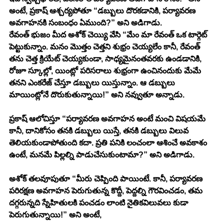
అంటే, ప్రకాష్ ఆశ్చర్యపోతూ “డబ్బులు దొరకడానికి, పర్యావరణ 
అవగాహనకి సంబంధం ఏముంది?” అని అడిగాడు.
రేవంత్ భుజం మీద అశోక్ చెయ్యి వేసి “మేం మా రేవంత్ ఒక టార్గెట్ 
పెట్టుకున్నాం. మనం మొత్తం చెత్తని శుభ్రం చెయ్యలేం కానీ, రేవంత్ 
తను చెత్త క్రియేట్ చెయ్యకుండా, సాధ్యమైనంతవరకు ఉండడానికి, 
రోజూ స్కూల్లో, యింట్లో పరిసరాలు శుభ్రంగా ఉంచినందుకు మేమే 
తనని ఎంకరేజ్ చేస్తూ డబ్బులు యిస్తున్నాం. ఆ డబ్బులు 
మాయింట్లోనే దొరుకుతున్నాయి!” అని నవ్వుతూ అన్నాడు. 
ప్రకాష్ ఆలోచిస్తూ “పర్యావరణ అవగాహన అంటే మంచి విషయమే 
కానీ, దానికోసం తనకి డబ్బులు యిస్తే, తనకి డబ్బులు విలువ 
తెలియకుండాపోతుంది కదా. ప్రతి పనికి లంచంలా ఆశించే అవకాశం 
ఉంటే, మనమే పిల్లల్ని పాడుచేసుకుంటామా?” అని అడిగాడు. 
అశోక్ తలవూపుతూ “మీరు చెప్పింది పాయింటే. కానీ, పర్యావరణ 
పరిరక్షణ అవగాహన పెరుగుతున్న కొద్దీ, పెద్దల్ని గౌరవించడం, తమ 
దగ్గరున్నది స్నేహితులకి పంచడం లాంటి నైతికవిలువలు కుడా 
పెరుగుతున్నాయి!” అని అంటే, 