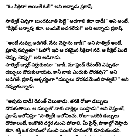
“ఓఁ సీక్రెటా! అయితే ఓకే!” అని అన్నాడు ప్రకాష్. 
సాత్విక్ చిన్నగా బుంగమూతి పెట్టి “అడగాలి కదా డాడీ!” అని అంటే, 
“సీక్రెట్ అన్నావు కదా. అందుకే అడగలేదు!” అని అన్నాడు ప్రకాష్. 
“అంటే నువ్వు అడిగితే, నేను చెప్తాను డాడీ!” అని సాత్విక్ అంటే, 
ప్రకాష్ నవ్వుతూ “ఓహో! ఇది ఆ రకమైన సీక్రెటా! సరే. ఆ సీక్రెట్ ఏంటి 
చెప్పు. చెప్పు!” అని అడిగాడు. 
సాత్విక్ బ్యాగ్ సర్దుకుంటూ “డాడీ, మా ఫ్రెండ్ రేవంత్‌కి ఎప్పుడూ 
డబ్బులు దొరుకుతాయట. కానీ నాకు ఎందుకు దొరకవు?” అని 
అడిగితే, ప్రకాష్ ఆశ్చర్యంగా “డబ్బులు దొరకడమేంటి సాత్విక్?” అని 
నవ్వుతున్నాడు. 
“అవును డాడీ! రేవంత్ చెబుతాడు. తనకి రోజూ డబ్బులు 
దొరుకుతాయి. ఆ డబ్బుతో నాకు చాక్లెట్లు యిస్తాడు” అని చెప్తుంటే, 
ప్రకాష్ ఆలోచిస్తూ “సాత్విక్! ఆలోచించు. రోజూ ఒకరికి డబ్బులు 
దొరకాలంటే, ఇంకొకరి దగ్గర నుంచి పోవాలి. మీ సైన్స్ పాఠాల్లో చెప్తారు 
కదా. శక్తి ఒక రూపంలో నుంచి యింకో రూపంలోకి మారుతుందని. 