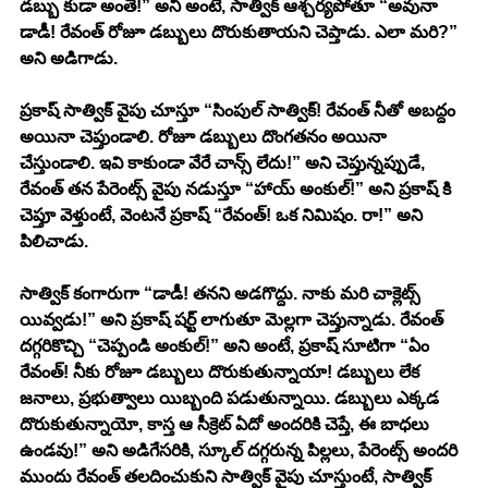
డబ్బు కుడా అంతే!” అని అంటే, సాత్విక్ ఆశ్చర్యపోతూ “అవునా 
డాడీ! రేవంత్ రోజూ డబ్బులు దొరుకుతాయని చెప్తాడు. ఎలా మరి?” 
అని అడిగాడు. 
ప్రకాష్ సాత్విక్ వైపు చూస్తూ “సింపుల్ సాత్విక్! రేవంత్ నీతో అబద్దం 
అయినా చెప్తుండాలి. రోజూ డబ్బులు దొంగతనం అయినా 
చేస్తుండాలి. ఇవి కాకుండా వేరే చాన్స్ లేదు!” అని చెప్తున్నప్పుడే, 
రేవంత్ తన పేరెంట్స్ వైపు నడుస్తూ “హాయ్ అంకుల్!” అని ప్రకాష్ కి 
చెప్తూ వెళ్తుంటే, వెంటనే ప్రకాష్ “రేవంత్! ఒక నిమిషం. రా!” అని 
పిలిచాడు. 
సాత్విక్ కంగారుగా “డాడీ! తనని అడగొద్దు. నాకు మరి చాక్లెట్స్ 
యివ్వడు!” అని ప్రకాష్ షర్ట్ లాగుతూ మెల్లగా చెప్తున్నాడు. రేవంత్ 
దగ్గరికొచ్చి “చెప్పండి అంకుల్!” అని అంటే, ప్రకాష్ సూటిగా “ఏం 
రేవంత్! నీకు రోజూ డబ్బులు దొరుకుతున్నాయా! డబ్బులు లేక 
జనాలు, ప్రభుత్వాలు యిబ్బంది పడుతున్నాయి. డబ్బులు ఎక్కడ 
దొరుకుతున్నాయో, కాస్త ఆ సీక్రెట్ ఏదో అందరికి చెప్తే, ఈ బాధలు 
ఉండవు!” అని అడిగేసరికి, స్కూల్ దగ్గరున్న పిల్లలు, పేరెంట్స్ అందరి 
ముందు రేవంత్ తలదించుకుని సాత్విక్ వైపు చూస్తుంటే, సాత్విక్ 