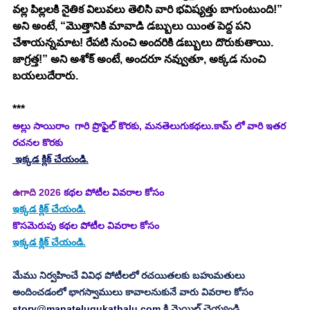
వల్ల పిల్లలకి నైతిక విలువలు తెలిసి వారి భవిష్యత్తు బాగుంటుంది!” 
అని అంటే, “మొత్తానికి మావాడి డబ్బులు యింత పెద్ద పని 
చేశాయన్నమాట! రేపటి నుంచి అందరికి డబ్బులు దొరుకుతాయి. 
జాగ్రత్త!” అని అశోక్ అంటే, అందరూ నవ్వుతూ, అక్కడ నుంచి 
బయలుదేరారు. 
***
అల్లు సాయిరాం  గారి ప్రొఫైల్ కొరకు, మనతెలుగుకథలు.కామ్ లో వారి ఇతర 
రచనల కొరకు 
 ఇక్కడ క్లిక్ చేయండి.
ఉగాది 2026
 కథల పోటీల వివరాల కోసం
ఇక్కడ క్లిక్ చేయండి.
కొసమెరుపు కథల పోటీల వివరాల కోసం
ఇక్కడ క్లిక్ చేయండి.
మేము నిర్వహించే వివిధ పోటీలలో రచయితలకు బహుమతులు 
అందించడంలో భాగస్వాములు కావాలనుకునే వారు వివరాల కోసం 
story@manatelugukathalu.com
 కి మెయిల్ చెయ్యండి.