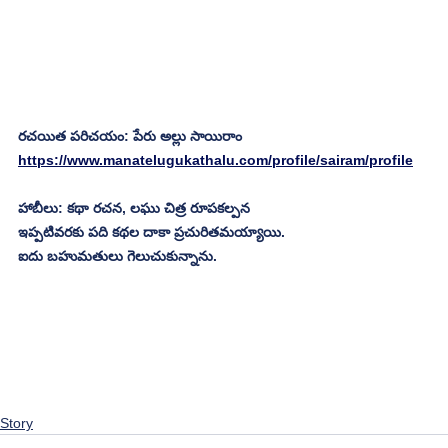
రచయిత పరిచయం: పేరు అల్లు సాయిరాం
https://www.manatelugukathalu.com/profile/sairam/profile
హాబీలు: కథా రచన, లఘు చిత్ర రూపకల్పన 
ఇప్పటివరకు పది కథల దాకా ప్రచురితమయ్యాయి.
ఐదు బహుమతులు గెలుచుకున్నాను.
Story