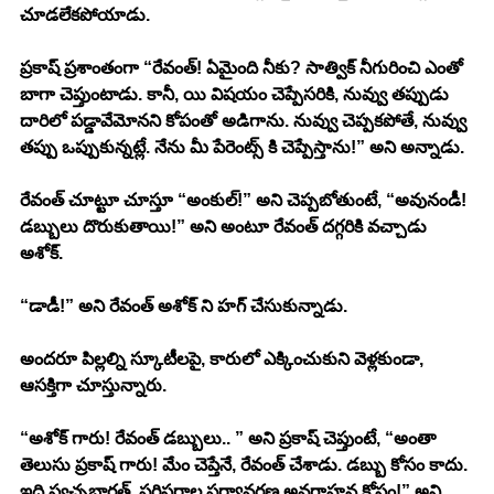
చూడలేకపోయాడు. 
ప్రకాష్ ప్రశాంతంగా “రేవంత్! ఏమైంది నీకు? సాత్విక్ నీగురించి ఎంతో 
బాగా చెప్తుంటాడు. కానీ, యి విషయం చెప్పేసరికి, నువ్వు తప్పుడు 
దారిలో పడ్డావేమోనని కోపంతో అడిగాను. నువ్వు చెప్పకపోతే, నువ్వు 
తప్పు ఒప్పుకున్నట్లే. నేను మీ పేరెంట్స్ కి చెప్పేస్తాను!” అని అన్నాడు. 
రేవంత్ చూట్టూ చూస్తూ “అంకుల్!” అని చెప్పబోతుంటే, “అవునండీ! 
డబ్బులు దొరుకుతాయి!” అని అంటూ రేవంత్ దగ్గరికి వచ్చాడు 
అశోక్. 
“డాడీ!” అని రేవంత్ అశోక్ ని హగ్ చేసుకున్నాడు. 
అందరూ పిల్లల్ని స్కూటీలపై, కారులో ఎక్కించుకుని వెళ్లకుండా, 
ఆసక్తిగా చూస్తున్నారు. 
“అశోక్ గారు! రేవంత్ డబ్బులు.. ” అని ప్రకాష్ చెప్తుంటే, “అంతా 
తెలుసు ప్రకాష్ గారు! మేం చెప్తేనే, రేవంత్ చేశాడు. డబ్బు కోసం కాదు. 
ఇది స్వచ్చభారత్, పరిసరాల పర్యావరణ అవగాహన కోసం!” అని 