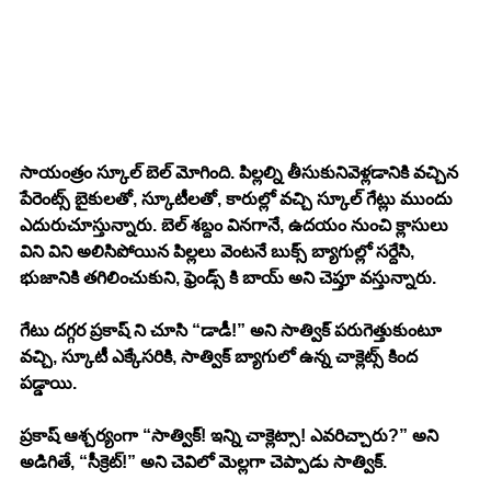
సాయంత్రం స్కూల్ బెల్ మోగింది. పిల్లల్ని తీసుకునివెళ్లడానికి వచ్చిన 
పేరెంట్స్ బైకులతో, స్కూటీలతో, కారుల్లో వచ్చి స్కూల్ గేట్లు ముందు 
ఎదురుచూస్తున్నారు. బెల్ శబ్దం వినగానే, ఉదయం నుంచి క్లాసులు 
విని విని అలిసిపోయిన పిల్లలు వెంటనే బుక్స్ బ్యాగుల్లో సర్దేసి, 
భుజానికి తగిలించుకుని, ఫ్రెండ్స్ కి బాయ్ అని చెప్తూ వస్తున్నారు. 
గేటు దగ్గర ప్రకాష్ ని చూసి “డాడీ!” అని సాత్విక్ పరుగెత్తుకుంటూ 
వచ్చి, స్కూటీ ఎక్కేసరికి, సాత్విక్ బ్యాగులో ఉన్న చాక్లెట్స్ కింద 
పడ్డాయి. 
ప్రకాష్ ఆశ్చర్యంగా “సాత్విక్! ఇన్ని చాక్లెట్సా! ఎవరిచ్చారు?” అని 
అడిగితే, “సీక్రెట్!” అని చెవిలో మెల్లగా చెప్పాడు సాత్విక్. 