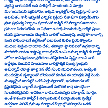
వ్యవస్థ బాగుపడితే అది పాకిస్తాన్ పాలకులకు ఏ మాత్రం 
మింగుడుపడని వ్యవహారం. అక్కడ అల్లకల్లోలాన్ని సృష్టిస్తూనే వారి 
అభిమతం. కానీ ఇప్పటికే ఎన్నికల ప్రక్రియ సజావుగా పూర్తిచేసుకొని 
ప్రజా ప్రభుత్వ ఏర్పాటు ప్రభావంతో కాశ్మీర్ లో పర్యాటక ఆదాయం 
క్రమంగా పెరుగుతోంది. ఆ విధంగా ఉపాధి పొందుతున్న కాశ్మీరి ప్రజల 
జీవన ప్రమాణాలును దెబ్బతీసి వారిలో అసంతృప్తి, అభద్రతా భావాన్ని 
పెంచి పోషించాలనే ఉద్దేశంతో ఇటువంటి కుటిల ప్రయత్నాలను 
మొదలు పెట్టింది దాయాది దేశం. తద్వారా స్థానికులలో ఉగ్రవాదాన్ని 
నూరిపోసి రావణ కాష్టాన్ని కాలుస్తూనే ఉంచి జమ్మూ కాశ్మీర్ కు రాష్ట్ర 
హోదా రానివ్వకుండా ప్రతికూల పరిస్థితులను సృష్టించాలని వారి 
ఉద్దేశ్యం. రెండవది హిందువుల చారిత్రాత్మక పుణ్య స్థలమైన 
అమర్నాథ్ యాత్ర జూలై 3వ తేదీ నుంచి మొదలౌతుంది. అత్యంత 
సుందరమైన దృశ్యాలతో లోయలతో కూడిన ఈ యాత్రకు వెళ్లే రెండు 
ముఖ్యమైన దారుల్లో ఒకటి ఎత్తుపల్లాలతో, ఇరుకుదారులతో, 
క్లిష్టతరమైన బాల్టాల్ మార్గమయితే మరొకటి కాస్త దూరమైనా 
సులభతరమైనది, అధికంగా వాడబడుతున్నది పహల్గామ్ మార్గం. 
అంతే కాకుండా కాశ్మీర్ కి వెళ్ళాలనుకునే పర్యాటకులకు ప్రత్యేక 
ఆకర్షణగా నిలిచే ప్రముఖ పర్యాటక కేంద్రాల్లో పహల్గామ్ ఒకటి. 