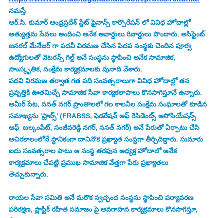
నమస్తే 
ఆర్.సి. కుమార్ ఆంధ్రప్రదేశ్ స్టేట్ ఫైనాన్స్ కార్పొరేషన్ లో వివిధ హోదాల్లో 
అత్యుత్తమ సేవలు అందించి అనేక అవార్డులు రివార్డులు పొందారు. అసిస్టెంట్ 
జనరల్ మేనేజర్ గా పదవీ విరమణ చేసిన పిదప సంస్థకు చెందిన పూర్వ 
ఉద్యోగులతో వెటరన్స్ గిల్డ్ అనే సంస్థను స్థాపించి అనేక సామాజిక, 
సాంస్కృతిక, సంక్షేమ కార్యక్రమాలకు పునాది వేశారు.
పదవి విరమణ తర్వాత గత పది సంవత్సరాలుగా వివిధ హోదాల్లో తన 
ప్రవృత్తికి ఊతమిచ్చే సామాజిక సేవా కార్యకలాపాలు కొనసాగిస్తూనే ఉన్నారు. 
అమీర్ పేట, సనత్ నగర్ ప్రాంతాలలో గల కాలనీల సంక్షేమ సంఘాలతో కూడిన 
సమాఖ్యను 'ఫ్రాబ్స్' (FRABSS, ఫెడరేషన్ అఫ్ రెసిడెంట్స్ అసోసియేషన్స్ 
ఆఫ్  బల్కంపేట్, సంజీవరెడ్డి నగర్, సనత్ నగర్) అనే పేరుతో ఏర్పాటు చేసి 
అచిరకాలంలోనే స్థానికంగా దానినొక ప్రఖ్యాత సంస్థగా తీర్చిదిద్దారు. సుమారు 
ఐదు సంవత్సరాల పాటు ఆ సంస్థ తరఫున అధ్యక్ష హోదాలో అనేక 
కార్యక్రమాలు చేపట్టి ప్రముఖ సామాజిక వేత్తగా పేరు ప్రఖ్యాతలు 
తెచ్చుకున్నారు.
రాయల సేవా సమితి అనే మరొక స్వచ్ఛంద సంస్థను స్థాపించి పర్యావరణ 
పరిరక్షణ, ప్లాస్టిక్ రహిత సమాజం పై అవగాహన కార్యక్రమాలు కొనసాగిస్తూ, 