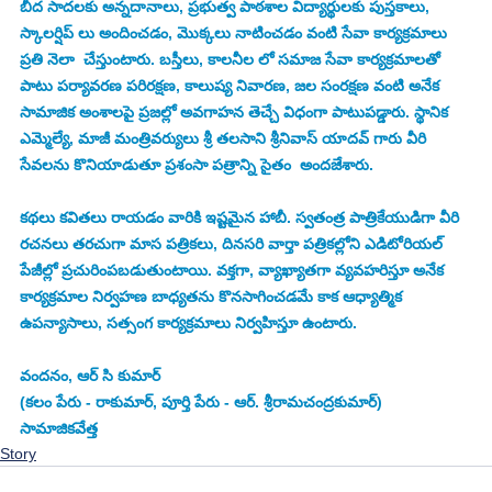
బీద సాదలకు అన్నదానాలు, ప్రభుత్వ పాఠశాల విద్యార్థులకు పుస్తకాలు, 
స్కాలర్షిప్ లు అందించడం, మొక్కలు నాటించడం వంటి సేవా కార్యక్రమాలు 
ప్రతి నెలా  చేస్తుంటారు. బస్తీలు, కాలనీల లో సమాజ సేవా కార్యక్రమాలతో 
పాటు పర్యావరణ పరిరక్షణ, కాలుష్య నివారణ, జల సంరక్షణ వంటి అనేక 
సామాజిక అంశాలపై ప్రజల్లో అవగాహన తెచ్చే విధంగా పాటుపడ్డారు. స్థానిక 
ఎమ్మెల్యే, మాజీ మంత్రివర్యులు శ్రీ తలసాని శ్రీనివాస్ యాదవ్ గారు వీరి 
సేవలను కొనియాడుతూ ప్రశంసా పత్రాన్ని సైతం  అందజేశారు.
కథలు కవితలు రాయడం వారికి ఇష్టమైన హాబీ. స్వతంత్ర పాత్రికేయుడిగా వీరి 
రచనలు తరచుగా మాస పత్రికలు, దినసరి వార్తా పత్రికల్లోని ఎడిటోరియల్ 
పేజీల్లో ప్రచురింపబడుతుంటాయి. వక్తగా, వ్యాఖ్యాతగా వ్యవహరిస్తూ అనేక 
కార్యక్రమాల నిర్వహణ బాధ్యతను కొనసాగించడమే కాక ఆధ్యాత్మిక 
ఉపన్యాసాలు, సత్సంగ కార్యక్రమాలు నిర్వహిస్తూ ఉంటారు. 
వందనం, ఆర్ సి కుమార్
(కలం పేరు - రాకుమార్, పూర్తి పేరు - ఆర్. శ్రీరామచంద్రకుమార్) 
సామాజికవేత్త
Story