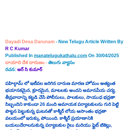
Dayadi Desa Darunam
- New Telugu Article Written By 
R C Kumar
Published In 
manatelugukathalu.com
 On 30/04/2025
దాయాది దేశ దారుణం - 
తెలుగు 
వ్యాసం
రచన: 
ఆర్ సి కుమార్
పహిల్గామ్ లో ఇటీవల జరిగిన దారుణ మారణ హోమం అత్యంత 
భయానకమైన, క్రూరమైన, మాటలకు అందని అమానవీయ చర్య. 
తీవ్రవాదాన్ని కట్టడి చేసే పోలీసులు, పాలకులు, సాయుధ భద్రతా 
సిబ్బందిని కాకుండా 26 మంది అమాయక పర్యాటకులను గురి పెట్టి 
పొట్టన పెట్టుకున్న ఘటనతో కాశ్మీర్ లోయ ఆసాంతం భద్రతా 
వలయంలో ఇరుక్కు పోయింది. కాశ్మీర్ ప్రయాణానికి 
బయలుదేరాలనుకున్న పర్యాటకుల రైలు మరియు ఫ్లైట్ టికెట్లు, 