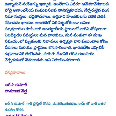
ఉన్నామనే సంకేతాన్ని ఇవ్వాలి. అంతేగాని ఎవరూ ఆవేశకావేశకాలకు 
లోనై అవాంఛనీయ సంఘటనలకు తావివ్వకూడదు. నేర్పరులైన మన 
నిఘా సంస్థలు, భద్రతాదళాలు, ఉగ్రవాద హంతకులను వెతికి వెతికి 
వేటాడడం ఖాయం. అంతటితో సరి పెట్టుకోకుండా అసలు 
సూత్రధారుల కూపీ లాగి అంతర్జాతీయ స్థాయిలో వారిని దోషులుగా 
నిలబెట్టగల సమర్ధులు మన పాలకులు. మన వంతుగా ఈ దుఃఖ 
సమయంలో మృతులకు నివాళులు అర్పిస్తూ వారి కుటుంబాల కోసం 
దీవెనలు మరియు ప్రార్థనలు కొనసాగించాలి. భారతదేశం ఎప్పటికీ 
ఉగ్రవాదానికి తలొంచదు, పొరుగు దేశానికి తగిన గుణపాఠం 
నేర్పడడంలో వెనుకాడదు అని నిరూపించగలగాలి. 
ధన్యవాదాలు 
ఆర్ సి కుమార్
సామాజిక వేత్త
ఆర్ సి కుమార్
 గారి ప్రొఫైల్ కొరకు, మనతెలుగుకథలు.కామ్ లో వారి ఇతర 
రచనల కొరకు