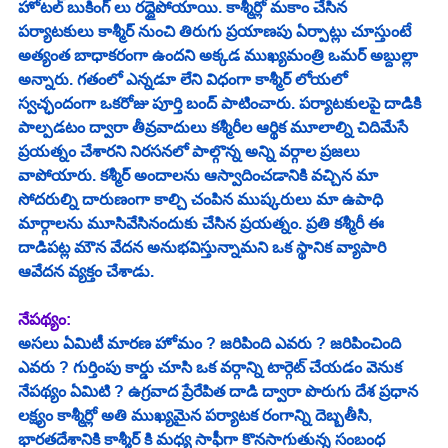
హోటల్ బుకింగ్ లు రద్దైపోయాయి. కాశ్మీర్లో మకాం చేసిన 
పర్యాటకులు కాశ్మీర్ నుంచి తిరుగు ప్రయాణపు ఏర్పాట్లు చూస్తుంటే 
అత్యంత బాధాకరంగా ఉందని అక్కడ ముఖ్యమంత్రి ఒమర్ అబ్దుల్లా 
అన్నారు. గతంలో ఎన్నడూ లేని విధంగా కాశ్మీర్‌ లోయలో 
స్వచ్ఛందంగా ఒకరోజు పూర్తి బంద్‌ పాటించారు. పర్యాటకులపై దాడికి 
పాల్పడటం ద్వారా తీవ్రవాదులు కశ్మీరీల ఆర్థిక మూలాల్ని చిదిమేసే 
ప్రయత్నం చేశారని నిరసనలో పాల్గొన్న అన్ని వర్గాల ప్రజలు 
వాపోయారు. కశ్మీర్‌ అందాలను ఆస్వాదించడానికి వచ్చిన మా 
సోదరుల్ని దారుణంగా కాల్చి చంపిన ముష్కరులు మా ఉపాధి 
మార్గాలను మూసివేసినందుకు చేసిన ప్రయత్నం. ప్రతి కశ్మీరీ ఈ 
దాడిపట్ల మౌన వేదన అనుభవిస్తున్నామని ఒక స్థానిక వ్యాపారి 
ఆవేదన వ్యక్తం చేశాడు. 
నేపథ్యం: 
అసలు ఏమిటీ మారణ హోమం ? జరిపింది ఎవరు ? జరిపించింది 
ఎవరు ? గుర్తింపు కార్డు చూసి ఒక వర్గాన్ని టార్గెట్ చేయడం వెనుక 
నేపథ్యం ఏమిటి ? ఉగ్రవాద ప్రేరేపిత దాడి ద్వారా పొరుగు దేశ ప్రధాన 
లక్ష్యం కాశ్మీర్లో అతి ముఖ్యమైన పర్యాటక రంగాన్ని దెబ్బతీసి, 
భారతదేశానికి కాశ్మీర్ కి మధ్య సాఫీగా కొనసాగుతున్న సంబంధ 