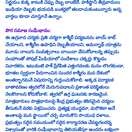
నిర్ణయం కుక్క కాటుకి చెప్పు దెబ్బ లాంటిదే. పాకిస్థానీ తీవ్రవాదులు 
ఇండియా దెబ్బకు భయపడి బంకర్లలో తలదాచుకుంటున్నారు అన్న 
వార్తలు కూడా చూస్తూనే ఉన్నాం.
పౌర సమాజ సంఘీభావం:
ఈ ఉగ్రవాద చర్యకు ప్రతి చర్యగా కాశ్మీర్ పర్యటనను బాయ్ కాట్ 
చేయాలని, కాశ్మీరీల ఉపాధిని దెబ్బతీయాలని, అమర్నాథ్ యాత్రను 
మూడు నాలుగు సంవత్సరాలు వాయిదా వేసుకోవాలన్న తప్పుడు 
సలహాలతో సోషల్ మీడియాలో సందేశాలు చక్కర్లు కొట్టడం 
విచారకరం. ఇటువంటి పాక్ ప్రేరేపిత ఎత్తుగడలకు మనం లొంగకుండా, 
భూతల స్వర్గంగా పేరుగాంచిన సుందర కాశ్మీరం మన దేశంలో 
అంతర్భాగమనే విషయాన్ని గుర్తుంచుకోవాలి. అక్కడ పర్యాటక 
వాతావరణం త్వరలోనే మెరుగుపడాలని ప్రశాంత పరిస్థితులు 
నెలకొనాలని కోరుకోవాలి. త్వరలో ఉగ్ర ఘటనకు కారణమైన 
సూత్రధారులు పాత్రధారులపై కేంద్ర ప్రభుత్వం కఠినమైన చర్యలు 
తీసుకునే వరకు విశ్రమించదు. ప్రత్యక్ష యుద్దమా, మరొకటా అనే 
అంశాలపై మన స్థాయిలో చర్చ మానుకొని సాయుధ దళాలు, 
ప్రభుత్వం సరైన సమయంలో సరైన కార్యాచరణ చేపట్టగలరన్న 
విశ్వాసంతో వారికి సంఘీభావాన్ని తెలియజేస్తూ అందరం ఐక్యంగా 