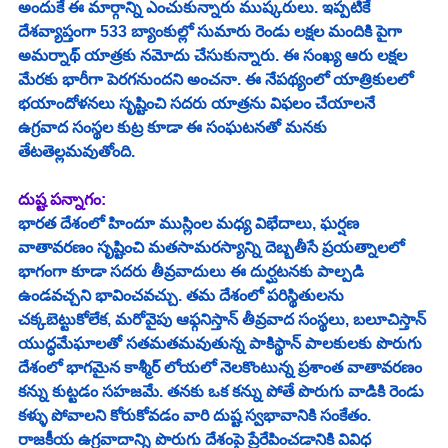
అందుకే ఈ మార్గాన్ని ఎంచుకున్నారు ముష్కరులు. ఇప్పటికే 
దేశవ్యాప్తంగా 533 బ్యాంకుల్లో సుమారు రెండు లక్షల మందికి పైగా 
అమర్నాథ్ యాత్రకు నమోదు చేసుకున్నారు. ఈ సంఖ్య ఆరు లక్షల 
మేరకు భారీగా పెరగనుందని అంచనా. ఈ నేపథ్యంలో యాత్రికులలో 
భయాందోళనలు సృష్టించి సదరు యాత్రను విఫలం చేయాలనే 
ఉగ్రవాద సంస్థల కుట్ర కూడా ఈ సంఘటనతో మనకు 
తేటతెల్లమవుతోంది. 
దుష్ట పన్నాగం: 
భారత దేశంలో హిందూ ముస్లింల మధ్య విభేదాలు, ఘర్షణ 
వాతావరణం సృష్టించి మతసామరస్యాన్ని దెబ్బతీసే ప్రయత్నాలలో 
భాగంగా కూడా సదరు తీవ్రవాదులు ఈ దుర్ఘటనకు పాల్పడి 
ఉండవచ్చని భావించవచ్చు. తమ దేశంలో పరిస్థితులను 
చక్కబెట్టుకోలేక, మరోవైపు ఆఫ్గనిస్తాన్ తీవ్రవాద సంస్థలు, బలూచిస్తాన్ 
యుద్ధమేఘాలతో సతమతమవుతున్న పాకిస్థాన్ పాలకులకు పొరుగు 
దేశంలో భాగమైన కాశ్మీర్ లోయలో నెలకొంటున్న ప్రశాంత వాతావరణం 
కన్ను కుట్టడం సహజమే. తనకు ఒక కన్ను పోతే పొరుగు వాడికి రెండు 
కళ్ళు పోవాలని కోరుకోవడం వారి దుష్ట స్వభావానికి సంకేతం. 
రాజకీయ ఉగ్రవాదాన్ని పొరుగు దేశంపై ప్రేరేపించడానికి వివిధ 