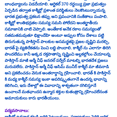
బాంధవ్యాలను విడదీయాలి. ఆర్టికల్ 370 రద్దయ్యి ప్రజా ప్రభుత్వం 
ఏర్పడిన తర్వాత కాశ్మీర్లో ప్రశాంత పరిస్థితులు నెలకొంటున్నాయన్న 
భారత ప్రభుత్వ ప్రకటన తప్పు అని ప్రపంచానికి సంకేతాలు పంపాలి. 
కాశ్మీర్లో శాంతిభద్రతల సమస్య సమసి పోలేదని అంతర్జాతీయ 
సమాజానికి చాటి చెప్పాలి. అంతేకాక అనేక రకాల సమస్యలతో 
సతమతమవుతూ భిక్షాందేహి అంటూ అప్పుల కోసం దేశాలు పట్టి 
తిరుగుతున్న పాకిస్తాన్ పాలకుల అసమర్థతపై ప్రజల దృష్టిని మరల్చి, 
భారత్ పై వ్యతిరేకతను పెంచి లబ్ధి పొందాలి. కాశ్మీర్ ను ఎలాగూ తిరిగి 
పొందలేము కానీ అక్కడ రక్తపాతాన్ని సృష్టించి అల్లకల్లోలం చేయాలన్న 
పాకిస్తాన్ మాజీ ఆర్మీ చీఫ్ జనరల్ పర్వేర్ మాటల్ని భారతదేశ ప్రజలు 
మరువలేరు. పాకిస్తాన్ ఆర్మీ చీఫ్ ఆసిమ్ మునీర్ కాశ్మీర్ మా జీవనాడి 
అని ప్రకటించడం వెనుక అంతరార్ధాన్ని గ్రహించాలి. భారత్ కి పాకిస్తాన్ 
కి మధ్య కాశ్మీర్ సమస్య ఇంకా అపరిష్కృతంగానే ఉందన్న భావాన్ని 
కలిగించి, ఇరు దేశాల్లో ఈ వివాదాన్ని శాశ్వతంగా రగిలిస్తూనే 
ఉంచాలనే మతఛాందస ఉన్మాద శక్తుల కుతంత్రాన్ని గ్రహించలేనంత 
అమాయకులు కారు భారతీయులు. 
పర్యవసానాలు:
కాశ్మీర్లో ఉగ్రవాద కట్టడి జరిగి పెట్టుబడులు, పర్యాటకులు పెరిగి ఆర్థిక 