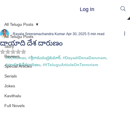
Log In
All Telugu Posts
Rayala Sreeramachandra Kumar
Apr 30, 2025
5 min read
All Telugu Posts
దాయాది దేశ దారుణం
Story
Rated NaN out of 5 stars.
Reviews
#RCKumar
, 
#శ
్రీరామచంద్రకుమార్, 
#
DayadiDesaDarunam
, 
#ద
ాయాదిదేశదారుణం, #
#TeluguArticleOnTerrorism
Special Articles
Serials
Jokes
Kavithalu
Full Novels