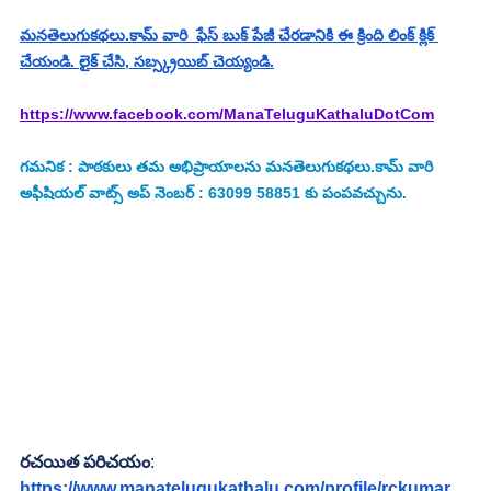
మనతెలుగుకథలు.కామ్ వారి  ఫేస్ బుక్ పేజీ చేరడానికి ఈ క్రింది లింక్ క్లిక్ 
చేయండి. లైక్ చేసి, సబ్స్క్రయిబ్ చెయ్యండి.
https://www.facebook.com/ManaTeluguKathaluDotCom
గమనిక : పాఠకులు తమ అభిప్రాయాలను మనతెలుగుకథలు.కామ్ వారి 
అఫీషియల్ వాట్స్ అప్ నెంబర్ : 63099 58851 కు పంపవచ్చును.
రచయిత పరిచయం
:
https://www.manatelugukathalu.com/profile/rckumar