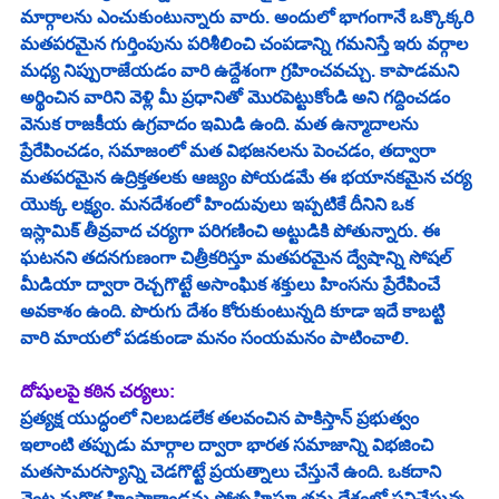
మార్గాలను ఎంచుకుంటున్నారు వారు. అందులో భాగంగానే ఒక్కొక్కరి 
మతపరమైన గుర్తింపును పరిశీలించి చంపడాన్ని గమనిస్తే ఇరు వర్గాల 
మధ్య నిప్పురాజేయడం వారి ఉద్దేశంగా గ్రహించవచ్చు. కాపాడమని 
అర్థించిన వారిని వెళ్లి మీ ప్రధానితో మొరపెట్టుకోండి అని గద్దించడం 
వెనుక రాజకీయ ఉగ్రవాదం ఇమిడి ఉంది. మత ఉన్మాదాలను 
ప్రేరేపించడం, సమాజంలో మత విభజనలను పెంచడం, తద్వారా 
మతపరమైన ఉద్రిక్తతలకు ఆజ్యం పోయడమే ఈ భయానకమైన చర్య 
యొక్క లక్ష్యం. మనదేశంలో హిందువులు ఇప్పటికే దీనిని ఒక 
ఇస్లామిక్ తీవ్రవాద చర్యగా పరిగణించి అట్టుడికి పోతున్నారు. ఈ 
ఘటనని తదనగుణంగా చిత్రీకరిస్తూ మతపరమైన ద్వేషాన్ని సోషల్ 
మీడియా ద్వారా రెచ్చగొట్టే అసాంఘిక శక్తులు హింసను ప్రేరేపించే 
అవకాశం ఉంది. పొరుగు దేశం కోరుకుంటున్నది కూడా ఇదే కాబట్టి 
వారి మాయలో పడకుండా మనం సంయమనం పాటించాలి. 
దోషులపై కఠిన చర్యలు:
ప్రత్యక్ష యుద్ధంలో నిలబడలేక తలవంచిన పాకిస్తాన్ ప్రభుత్వం 
ఇలాంటి తప్పుడు మార్గాల ద్వారా భారత సమాజాన్ని విభజించి 
మతసామరస్యాన్ని చెడగొట్టే ప్రయత్నాలు చేస్తునే ఉంది. ఒకదాని 
వెంట మరొక హింసాకాండను ప్రోత్సహిస్తూ తమ దేశంలో పనిచేస్తున్న 