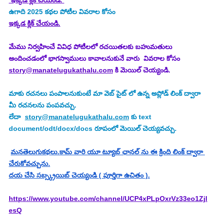
 ఇక్కడ క్లిక్ చేయండి. 
ఉగాది 2025
కథల పోటీల వివరాల కోసం
ఇక్కడ క్లిక్ చేయండి.
మేము నిర్వహించే వివిధ పోటీలలో రచయితలకు బహుమతులు 
అందించడంలో భాగస్వాములు కావాలనుకునే వారు  వివరాల కోసం 
story@manatelugukathalu.com
 కి మెయిల్ చెయ్యండి.
మాకు రచనలు పంపాలనుకుంటే మా వెబ్ సైట్ లో ఉన్న అప్లోడ్ లింక్ ద్వారా 
మీ రచనలను పంపవచ్చు.
లేదా  
story@manatelugukathalu.com
 కు text 
document/odt/docx/docs రూపంలో మెయిల్ చెయ్యవచ్చు.
మనతెలుగుకథలు.కామ్ వారి యూ ట్యూబ్ ఛానల్ ను ఈ క్రింది లింక్ ద్వారా 
చేరుకోవచ్చును.
దయ చేసి సబ్స్క్రయిబ్ చెయ్యండి ( పూర్తిగా ఉచితం ).
https://www.youtube.com/channel/UCP4xPLpOxrVz33eo1Zjl
esQ