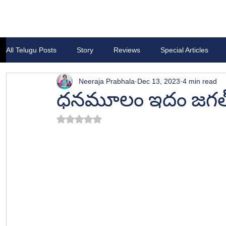
All Telugu Posts
Story
Reviews
Special Articles
Neeraja Prabhala
Dec 13, 2023
4 min read
ధనమూలం ఇదం జగత
Rated NaN out of 5 stars.