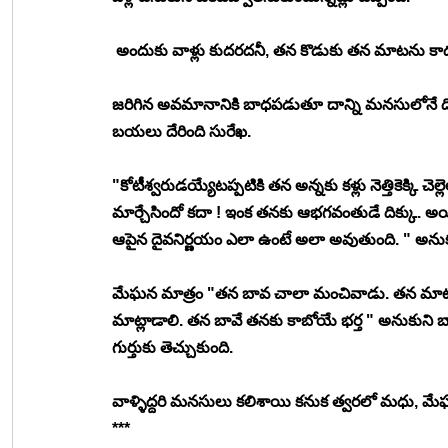
 అందుకు వాళ్లు కుదరదనీ, తన కొడుకు తన మాటను కాద
జరిగిన అవమానానికి బాధపడుతూ దాన్ని మనసులోనే దిగమి
బయలు దేరింది సురేఖ. 
"కోటీశ్వరుడయ్యేటప్పటికి తన అన్నకు కళ్లు నెత్తికెక్కి
మార్చేసిందో కదా ! ఇంక తనకు ఆభగవంతుడే దిక్కు. అ
ఆపైన దైవనిర్ణయం ఎలా ఉంటే అలా అవుతుంది. " అనుకు
మేఘన మాత్రం "తన బావ చాలా మంచివాడు. తన మాటను క
మాట్లాడాలి. తన బావే తనకు కాబోయే భర్త " అనుకుని
గుర్తుకు తెచ్చుకుంది. 
వాళ్ళిద్దరి మనసులు కలిశాయి కనుక త్వరలో మధు, మ
***