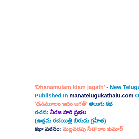
'Dhanamulam Idam jagath'
- New Telug
Published In
manatelugukathalu.com
O
'ధనమూలం ఇదం జగత్' 
తెలుగు కథ
రచన: 
నీరజ హరి ప్రభల
(ఉత్తమ రచయిత్రి బిరుదు గ్రహీత)
కథా పఠనం: 
మల్లవరపు సీతారాం కుమార్