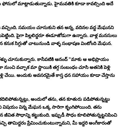
ఫోనులో మాట్లాడుతున్నాడు. హైమవతికి కూడా కావల్సింది అదే 
ికి వచ్చింది. సమయం చూసుకుని తన అన్న, వదినల వద్ద మేఘనని 
ట్టింది. పైగా పిల్లలిద్దరూ ఈడూజోడుగా ఉన్నారు. వాళ్ల మనసులు 
్తావన కనుక సిగ్గుతో చాటునుండి వాళ్ళ సంభాషణ వింటోంది మేఘన. 
ళ్ళు చూసుకున్నారు. కాసేపటికి ఆనంద్ "మాకు ఆ అభిప్రాయం 
 నుంచి వచ్చాక మా స్ధాయికి తగ్గ సంబంధం చూసి అతనికి పెళ్లి 
ళ్లి చేయి. అందుకు అవసరమైతే కాస్త ధన సహాయం కూడా చేస్తాను 
కదిలిపోతున్నట్లు, అందులో తను, తన కూతురు పడిపోతున్నట్టు 
 విషయం విన్న మేఘన ఒక్క సారిగా కృంగిపోయింది. తను 
విత సౌధాన్ని కట్టుకుంది. ఇప్పుడీ సౌధం కూలిపోతున్నట్టనిపించి 
ి తామిద్దరం ప్రేమించుకుంటున్నామని, మీ ఇద్దరి అంగీకారంతో 