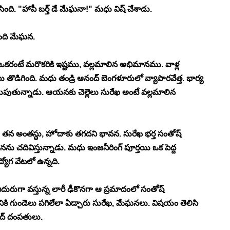
ేసింది. "హాపీ బర్త్ డే మేఘనా!" మధు విష్ చేశాడు. 
ింది మేఘన. 
ీ ఒకరంటే మరొకరికి ఇష్టము, వల్లమాలిన అభిమానము. వాళ్ల 
 తొడిగింది. మధు తండ్రి ఆనంద్ బెంగళూరులో వ్యాపారవేత్త. భార్య 
తున్నాడు. ఆయనకు చెల్లెలు సురేఖ అంటే వల్లమాలిన 
న అంతస్ధు, హోదాకు తగదని భావన. సురేఖ భర్త సంతోష్ 
ు చదివిస్తున్నాడు. మధు ఇంజనీరింగ్ పూర్తయి ఒక పెద్ద 
్యోగ వేటలో ఉన్నది. 
దురుగా వస్తున్న లారీ ఢీకొనగా ఆ ప్రమాదంలో సంతోష్ 
నికి గుండెలు పగిలేలా ఏడ్చారు సురేఖ, మేఘనలు. విషయం తెలిసి 
ంద్ దంపతులు. 