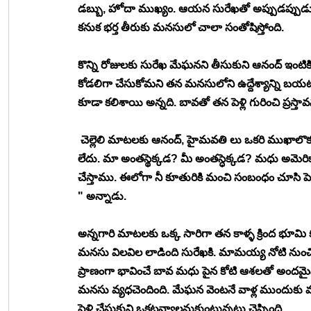
డబ్బు, హోదా ముఖ్యం. ఆయన సురేఖతో అప్పుడప్పుడు 
కనుక భర్త తీరుకు మనసులో చాలా సంతోషిస్తోంది. 
కొన్ని రోజులకు సురేఖ మేఘనని తీసుకుని ఆనంద్ ఇంట
కోడలిగా చేసుకోమని తన మనసులోని ఉద్దేశ్యాన్ని బయటపె
కూడా కలిశాయి అన్నది. బావతో తన పెళ్లి గురించి ప్రస
 చెల్లెలి మాటలకు ఆనంద్, హైమవతి లు ఒకరి ముఖాలొక
లేదు. మా అంతస్థెక్కడ? మీ అంతస్ధెక్కడ? మధు అమెరికా
చేస్తాము. ఈలోగా నీ కూతురికి మంచి సంబంధం చూసి పె
" అన్నాడు. 
అన్నగారి మాటలకు ఒక్క సారిగా తన కాళ్ళ క్రింద భూమి 
మనసు విలవిల లాడింది సురేఖకి. మామయ్య నోటి నుంచి
ప్రాణంగా భావించే బావ మధు పైన కోటి ఆశలతో అందమైన జీ
మనసు వ్యధచెందింది. మేఘన వెంటనే వాళ్ల ముందుకు వచ్చ
పెళ్లి చేసుకుని ఒకటవ్వాలనుకుంటున్నట్లు చెప్పింది. 