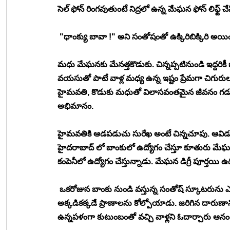
సెల్ ఫోన్ రింగవుతుంటే నిద్రలో ఉన్న మేఘన ఫోన్ లిఫ్ట్ చ
 "ధాంక్యు బావా !" అని సంతోషంతో ఉక్కిరిబిక్కిరి అయ
మధు మేఘనకు మేనత్తకొడుకు. చిన్నప్పటినుండి ఇద్దరిక
వయసుతో పాటే వాళ్ల మధ్య ఉన్న ఇష్టం ప్రేమగా చిగురులు
హైమవతి, కొడుకు మధుతో విలాసవంతమైన జీవనం గడుపు
అభిమానం. 
హైమవతికి ఆడపడుచు సురేఖ అంటే చిన్నచూపు. ఆవిడ త
హైదరాబాద్ లో బాంకులో ఉద్యోగం చేస్తూ కూతురు మేఘనన
కంపెనీలో ఉద్యోగం చేస్తున్నాడు. మేఘన డిగ్రీ పూర్తయి ఉద
 ఒకరోజున బాంకు నుండి వస్తున్న సంతోష్ స్కూటరును ఎ
అక్కడికక్కడే ప్రాణాలను కోల్పోయాడు. జరిగిన దారుణా
ఉన్నపళంగా కుటుంబంతో వచ్చి వాళ్లని ఓదార్చారు ఆన