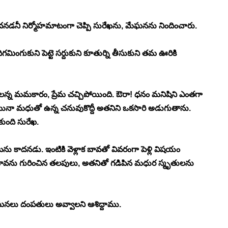
నడనీ నిర్మోహమాటంగా చెప్పి సురేఖను, మేఘనను నిందించారు. 
ంగుకుని పెట్టె సర్దుకుని కూతుర్ని తీసుకుని తమ ఊరికి 
 చెల్లెలన్న మమకారం, ప్రేమ చచ్చిపోయింది. ఔరా! ధనం మనిషిని ఎంతగా 
యినా మధుతో ఉన్న చనువుకొద్దీ అతనిని ఒకసారి అడుగుతాను. 
ంది సురేఖ. 
ాదనడు. ఇంటికి వెళ్లాక బావతో వివరంగా పెళ్లి విషయం 
 బావను గురించిన తలపులు, అతనితో గడిపిన మధుర స్మృతులను 
ేఘనలు దంపతులు అవ్వాలని ఆశిద్దాము. 