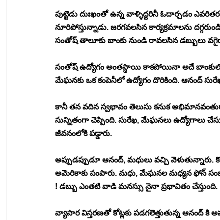
పుట్టెడు దుఃఖంతో ఉన్న వాళ్ళిద్దరినీ ఓదార్చడం ఎవరిత
నూరిపోస్తున్నాడు. జరగవలసిన కార్యక్రమాలను దగ్గరుండి
సంతోష్ తాలూకు బాంకు నుండి రావలసిన డబ్బులు వగైరా 
సంతోష్ ఉద్యోగం అంతస్ధాయి కాకపోయినా అదే బాంకులో స
మేఘనకు ఒక కంపెనీలో ఉద్యోగం దొరికింది. ఆనంద్ సు
కానీ తన వదిన స్వభావం తెలుసు కనుక అభిమానవంతురా
సున్నితంగా చెప్పింది. సురేఖ, మేఘనలు ఉద్యోగాలు 
జీవనంలోకి పడ్డారు. 
అప్పుడప్పుడూ ఆనంద్, మధులు వచ్చి వెళుతున్నారు. కొన
అమెరికాకు పంపారు. మధు, మేఘనల మధ్యన ఫోన్ సం
! డబ్బు ఎంతటి వాడి మనస్సు నైనా ప్రభావితం చేస్తుంది. 
వ్యాపార విస్తరణతో కోట్లకు పడగలెత్తుతున్న ఆనంద్ కి