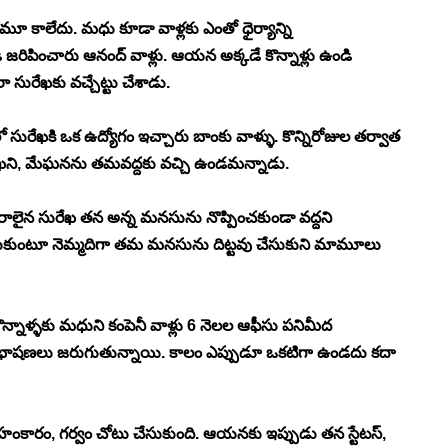
రమూ కాలేదు. మధు కూడా వాళ్లకు ఎంతో ధైర్యాన్ని 
 జరిపించారు ఆనంద్ వాళ్లు. ఆయన అక్కడే కొన్నాళ్లు ఉండి 
సురేఖకు వచ్చేట్టు చేశాడు. 
ురేఖకి ఒక ఉద్యోగం ఇచ్చారు బాంకు వాళ్ళు. కొన్నిరోజుల తర్వాత 
రేఖని, మేఘనను తమవద్దకు వచ్చి ఉండమన్నాడు. 
లైన సురేఖ తన అన్న మనసును నొప్పించకుండా వద్దని 
చేసుకుంటూ నెమ్మదిగా తమ మనసును దిట్టవు చేసుకుని మామూలు 
్నాళ్ళకు మధుని కంపెనీ వాళ్లు 6 నెలల ఆఫీసు పనిమీద 
భాషణలు జరుగుతున్నాయి. కాలం ఎప్పుడూ ఒకటిగా ఉండదు కదా 
 అహంకారం, గర్వం చోటు చేసుకుంది. ఆయనకు ఇప్పుడు తన స్టేటస్, 