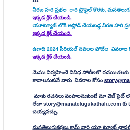
***
నీరజ హరి ప్రభల  గారి ప్రొఫైల్ కొరకు, మనతె
ఇక్కడ క్లిక్ చేయండి. 
యూట్యూబ్ లోకి అప్లోడ్ చేయబడ్డ నీరజ హరి ప్రభల
ఇక్కడ క్లిక్ చేయండి.
ఉగాది 2024 సీరియల్ నవలల పోటీల  వివరాల 
ఇక్కడ క్లిక్ చేయండి. 
మేము నిర్వహించే వివిధ పోటీలలో రచయితల
కావాలనుకునే వారు  వివరాల కోసం 
story@ma
 మాకు రచనలు పంపాలనుకుంటే మా వెబ్ సైట్ లో 
లేదా 
story@manatelugukathalu.com
 కు
చెయ్యవచ్చు.
మనతెలుగుకథలు.కామ్ వారి యూ ట్యూబ్ ఛానల్ ను 