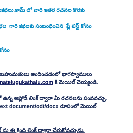
లుగుకథలు.కామ్ లో వారి ఇతర రచనల కొరకు
  గారి కథలకు సంబంధించిన  ప్లే లిస్ట్ కోసం 
కోసం 
కు బహుమతులు అందించడంలో భాగస్వాములు 
natelugukathalu.com
 కి మెయిల్ చెయ్యండి.
ఉన్న అప్లోడ్ లింక్ ద్వారా మీ రచనలను పంపవచ్చు.
 text document/odt/docx రూపంలో మెయిల్ 
ఈ క్రింది లింక్ ద్వారా చేరుకోవచ్చును.