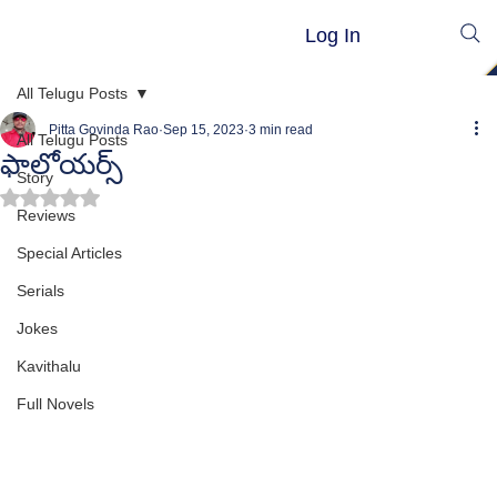
Log In
All Telugu Posts
Pitta Govinda Rao
Sep 15, 2023
3 min read
All Telugu Posts
ఫాలోయర్స్
Story
Rated NaN out of 5 stars.
Reviews
Special Articles
Serials
Jokes
Kavithalu
Full Novels