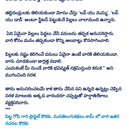
తల్లిదండ్రులకు తెలియకుండా మోసం చేస్తు ‘లవ్ యు మమ్మి’, ’లవ్ 
యు డాడీ’ అంటూ స్టేటస్ పెట్టుకునే పిల్లలు చాలామంది ఉన్నారు. 
 ఏది ఏమైనా పిల్లలు పెద్దలు చేసే పనులను తప్పక అనుసరిస్తారు. 
వారి కోసం మనం తప్పకుండా కొన్ని అలవాట్లు కొనసాగించాలి. 
పిల్లలకు నష్టం కలిగించే పనులు ఏవైనా ఉంటే వారికి తెలియకుండా, 
వారు చూడకుండా జాగ్రత్త పడాలి. 
ఎందుకంటే మీ నుండే వారికి భవిష్యత్ సక్రమిస్తుంది కనుక " అని 
ముగించింది సరళ. 
తాను అనుసరించటమే కాక తాను చేసిన పని ఉన్నది ఉన్నట్లు చెప్పిన 
సరళ మాటలకు అక్కడ వారందరూ చప్పట్లతో హర్షాతిరేకాలు 
వ్యక్తపరిచారు. 
***
పిట్ట గోపి
 గారి ప్రొఫైల్ కొరకు, మనతెలుగుకథలు.కామ్ లో వారి ఇతర 
రచనల కొరకు 