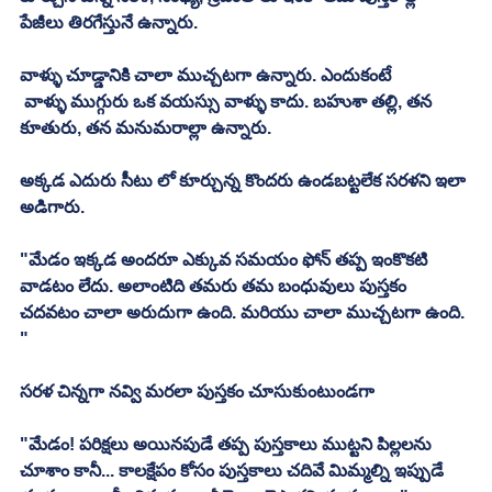
పేజీలు తిరగేస్తునే ఉన్నారు. 
వాళ్ళు చూడ్డానికి చాలా ముచ్చటగా ఉన్నారు. ఎందుకంటే
 వాళ్ళు ముగ్గురు ఒక వయస్సు వాళ్ళు కాదు. బహుశా తల్లి, తన 
కూతురు, తన మనుమరాల్లా ఉన్నారు. 
అక్కడ ఎదురు సీటు లో కూర్చున్న కొందరు ఉండబట్టలేక సరళని ఇలా 
అడిగారు. 
"మేడం ఇక్కడ అందరూ ఎక్కువ సమయం ఫోన్ తప్ప ఇంకొకటి 
వాడటం లేదు. అలాంటిది తమరు తమ బంధువులు పుస్తకం 
చదవటం చాలా అరుదుగా ఉంది. మరియు చాలా ముచ్చటగా ఉంది. 
"
సరళ చిన్నగా నవ్వి మరలా పుస్తకం చూసుకుంటుండగా
"మేడం! పరిక్షలు అయినపుడే తప్ప పుస్తకాలు ముట్టని పిల్లలను 
చూశాం కానీ... కాలక్షేపం కోసం పుస్తకాలు చదివే మిమ్మల్ని ఇప్పుడే 