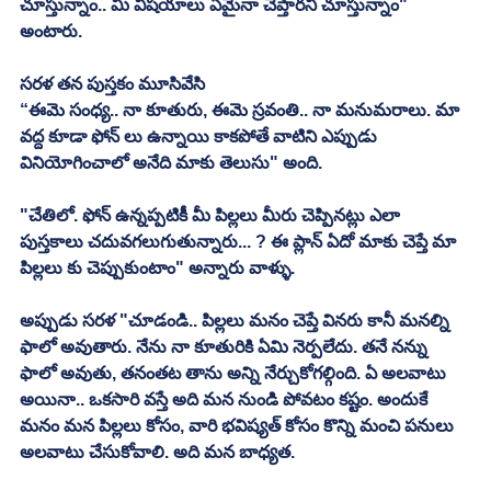
చూస్తున్నాం.. మీ విషయాలు ఏమైనా చెప్తారని చూస్తున్నాం" 
అంటారు. 
సరళ తన పుస్తకం మూసివేసి 
“ఈమె సంధ్య.. నా కూతురు, ఈమె స్రవంతి.. నా మనుమరాలు. మా 
వద్ద కూడా ఫోన్ లు ఉన్నాయి కాకపోతే వాటిని ఎప్పుడు 
వినియోగించాలో అనేది మాకు తెలుసు" అంది. 
"చేతిలో. ఫోన్ ఉన్నప్పటికీ మీ పిల్లలు మీరు చెప్పినట్లు ఎలా 
పుస్తకాలు చదువగలుగుతున్నారు... ? ఈ ప్లాన్ ఏదో మాకు చెప్తే మా 
పిల్లలు కు చెప్పుకుంటాం" అన్నారు వాళ్ళు. 
అప్పుడు సరళ "చూడండి.. పిల్లలు మనం చెప్తే వినరు కానీ మనల్ని 
ఫాలో అవుతారు. నేను నా కూతురికి ఏమి నెర్పలేదు. తనే నన్ను 
ఫాలో అవుతు, తనంతట తాను అన్ని నేర్చుకోగల్గింది. ఏ అలవాటు 
అయినా.. ఒకసారి వస్తే అది మన నుండి పోవటం కష్టం. అందుకే 
మనం మన పిల్లలు కోసం, వారి భవిష్యత్ కోసం కొన్ని మంచి పనులు 
అలవాటు చేసుకోవాలి. అది మన బాధ్యత. 