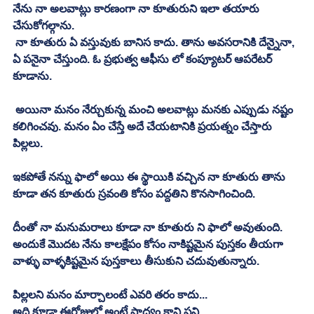
నేను నా అలవాట్లు కారణంగా నా కూతురుని ఇలా తయారు 
చేసుకోగల్గాను. 
 నా కూతురు ఏ వస్తువుకు బానిస కాదు. తాను అవసరానికి దేన్నైనా, 
ఏ పనైనా చేస్తుంది. ఓ ప్రభుత్వ ఆఫీసు లో కంప్యూటర్ ఆపరేటర్ 
కూడాను. 
 అయినా మనం నేర్చుకున్న మంచి అలవాట్లు మనకు ఎప్పుడు నష్టం 
కలిగించవు. మనం ఏం చేస్తే అదే చేయటానికి ప్రయత్నం చేస్తారు 
పిల్లలు. 
ఇకపోతే నన్ను ఫాలో అయి ఈ స్థాయికి వచ్చిన నా కూతురు తాను 
కూడా తన కూతురు స్రవంతి కోసం పద్దతిని కొనసాగించింది. 
దీంతో నా మనుమరాలు కూడా నా కూతురు ని ఫాలో అవుతుంది. 
అందుకే మొదట నేను కాలక్షేపం కోసం నాకిష్టమైన పుస్తకం తీయగా 
వాళ్ళు వాళ్ళకిష్టమైన పుస్తకాలు తీసుకుని చదువుతున్నారు. 
పిల్లలని మనం మార్చాలంటే ఎవరి తరం కాదు... 
అది కూడా ఈరోజుల్లో అంటే సాధ్యం కాని పని. 