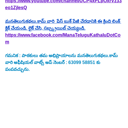
https://www.youtube.com/channel/UCP4xPLpOxrVz33
eo1ZjlesQ
మనతెలుగుకథలు.కామ్ వారి  ఫేస్ బుక్ పేజీ చేరడానికి ఈ క్రింది లింక్ 
క్లిక్ చేయండి. లైక్ చేసి, సబ్స్క్రయిబ్ చెయ్యండి.
https://www.facebook.com/ManaTeluguKathaluDotCo
m
గమనిక : పాఠకులు తమ అభిప్రాయాలను మనతెలుగుకథలు.కామ్ 
వారి అఫీషియల్ వాట్స్ అప్ నెంబర్ : 63099 58851 కు 
పంపవచ్చును.