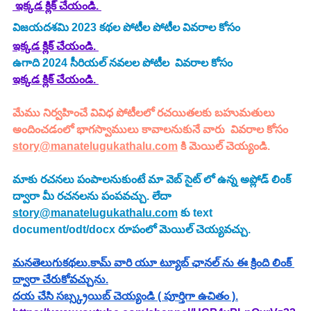
 ఇక్కడ క్లిక్ చేయండి. 
విజయదశమి 2023 కథల పోటీల పోటీల వివరాల కోసం
ఇక్కడ క్లిక్ చేయండి.
ఉగాది 2024 సీరియల్ నవలల పోటీల  వివరాల కోసం 
ఇక్కడ క్లిక్ చేయండి.
మేము నిర్వహించే వివిధ పోటీలలో రచయితలకు బహుమతులు 
అందించడంలో భాగస్వాములు కావాలనుకునే వారు  వివరాల కోసం 
story@manatelugukathalu.com
 కి మెయిల్ చెయ్యండి.
మాకు రచనలు పంపాలనుకుంటే మా వెబ్ సైట్ లో ఉన్న అప్లోడ్ లింక్ 
ద్వారా మీ రచనలను పంపవచ్చు. లేదా  
story@manatelugukathalu.com
 కు text 
document/odt/docx రూపంలో మెయిల్ చెయ్యవచ్చు.
మనతెలుగుకథలు.కామ్ వారి యూ ట్యూబ్ ఛానల్ ను ఈ క్రింది లింక్ 
ద్వారా చేరుకోవచ్చును.
దయ చేసి సబ్స్క్రయిబ్ చెయ్యండి ( పూర్తిగా ఉచితం ).