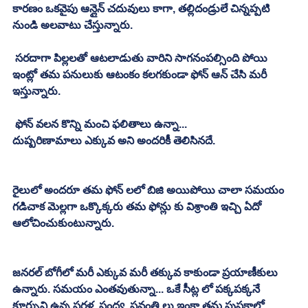
కారణం ఒకవైపు ఆన్లైన్ చదువులు కాగా, తల్లిదండ్రులే చిన్నప్పటి 
నుండి అలవాటు చేస్తున్నారు. 
 సరదాగా పిల్లలతో ఆటలాడుతు వారిని సాగనంపల్సింది పోయి 
ఇంట్లో తమ పనులుకు ఆటంకం కలగకుండా ఫోన్ ఆన్ చేసి మరీ 
ఇస్తున్నారు. 
 ఫోన్ వలన కొన్ని మంచి ఫలితాలు ఉన్నా... 
దుష్పరిణామాలు ఎక్కువ అని అందరికీ తెలిసినదే. 
రైలులో అందరూ తమ ఫోన్ లలో బిజి అయిపోయి చాలా సమయం 
గడిచాక మెల్లగా ఒక్కొక్కరు తమ ఫోన్లు కు విశ్రాంతి ఇచ్చి ఏదో 
ఆలోచించుకుంటున్నారు. 
జనరల్ బోగీలో మరీ ఎక్కువ మరీ తక్కువ కాకుండా ప్రయాణీకులు 
ఉన్నారు. సమయం ఎంతవుతున్నా... ఒకే సీట్ల లో పక్కపక్కనే 
కూర్చుని ఉన్న సరళ, సంధ్య, స్రవంతి లు ఇంకా తమ పుస్తకాల్లో 