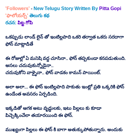
'Followers'
 - 
New Telugu Story Written By
Pitta Gopi 
'ఫాలోయర్స్' 
తెలుగు కథ
రచన: 
పిట్ట గోపి
ఒకప్పుడు లాండ్ లైన్ తో ఇంటిల్లపాది ఒకరి తర్వాత ఒకరు సరదాగా 
ఫోన్ మాట్లాడితే
ఈ రోజుల్లో ఏ మనిషి వద్ద చూసినా.. ఫోన్ తప్పకుండా కనపడుతుంది. 
అసలు చదువుకున్నోడైనా.. 
చదువుకోని వాళ్ళైనా.. ఫోన్ వాడకం కామన్ పాయింట్. 
అలా అలా... ఈ ఫోన్ ఇంటిల్లపాది పాకుతు ఇంట్లో ప్రతి ఒక్కరికి ఫోన్ 
ఉండేంత అవసరం ఏర్పడింది. 
ఇక్కడితో ఆగక అటు వృద్ధులకు, ఇటు పిల్లలు కు కూడా 
పిచ్చెక్కించేలా తయారయింది ఈ ఫోన్. 
ముఖ్యంగా పిల్లలు ఈ ఫోన్ కి బాగా అతుక్కుపోతున్నారు. అందుకు 