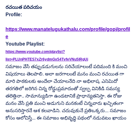
రచయిత పరిచయం
Profile:
https://www.manatelugukathalu.com/profile/gopi/profil
e
Youtube Playlist:
https://www.youtube.com/playlist?
list=PLUnPHTES7xZr6ydmGx54TvfeVNu5lRgUj
సమాజం వేసే తప్పుడడుగులను సరిచేయాలంటే పదిమంది కి మంచి 
విషయాలు తెలపాలి. అలా జరగాలంటే మనం మంచి రచయిత గా 
మారి పాఠకులకు అందేలా చేయాలనేది నా అభిలాష. ఎనిమిదో 
తరగతిలో జరిగిన చిన్న రోడ్డుప్రమాదంతో స్వల్ప వినికిడి సమస్య 
తలెత్తినా.. సామాన్యుడిగా ఉండటానికే ప్రాధాన్యతనిస్తా. ఈ రోజు 
మనం వేసే ప్రతి మంచి అడుగుని మనకంటే చిన్నవారు ఖచ్చితంగా  
అనుసరిస్తారనే ఆశ కలవాడిని. చదువుకునే ప్రతిఒక్కరు... సమాజం 
కోసం ఆలోచిస్తే... ఈ సమాజం అభివృద్ధి పథంలో నడువటం ఖాయం