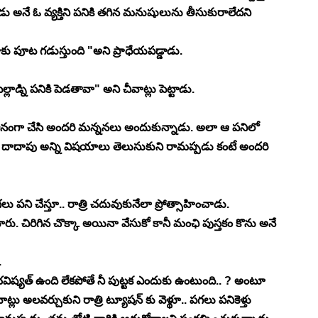
డు అనే ఓ వ్యక్తిని పనికి తగిన మనుషులును తీసుకురాలేదని 
కు పూట గడుస్తుంది "అని ప్రాధేయపడ్డాడు. 
డ్ని పనికి పెడతావా" అని చీవాట్లు పెట్టాడు. 
మానంగా చేసి అందరి మన్ననలు అందుకున్నాడు. అలా ఆ పనిలో 
ో దాదాపు అన్ని విషయాలు తెలుసుకుని రామప్పడు కంటే అందరి 
పని చేస్తూ.. రాత్రి చదువుకునేలా ప్రోత్సాహించాడు. 
. చిరిగిన చొక్కా అయినా వేసుకో కానీ మంఛి పుస్తకం కొను అనే 
 
డా భవిష్యత్ ఉంది లేకపోతే నీ పుట్టక ఎందుకు ఉంటుంది.. ? అంటూ 
ు అలవర్చుకుని రాత్రి ట్యూషన్ కు వెళ్థూ.. పగలు పనికెళ్తు 