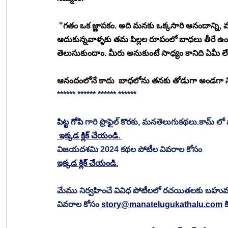
 "గతం ఒక జ్ణాపకం. అది మనకు ఒక్కసారి ఆనందాన్ని, మ
ఆదుకున్నవాళ్ళకు తమ పిల్లల రూపంలో బాధలు తీరే ఉంట
తెలుసుకుందాం. మీరు అనుకుంటే సాధ్యం కానిది ఏమీ లేద
ఆనందంలోనే కాదు  బాధలోను తనకు తోడుగా అండగా నిల
****** ****** ****** ******
పిట్ట గోపి
 గారి ప్రొఫైల్ కొరకు, మనతెలుగుకథలు.కామ్ ల
 ఇక్కడ క్లిక్ చేయండి. 
విజయదశమి 2024 కథల పోటీల వివరాల కోసం
ఇక్కడ క్లిక్ చేయండి.
మేము నిర్వహించే వివిధ పోటీలలో రచయితలకు బహు
వివరాల కోసం 
story@manatelugukathalu.com
 