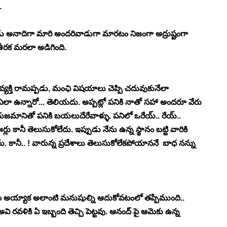
. 
అనాదిగా మారి అందరివాడుగా మారటం నిజంగా అద్రుష్టంగా 
తీరక మరలా అడిగింది. 
న వ్యక్తి రామప్పడు, మంఛి విషయాలు చెప్పి చదువుకునేలా 
 ఎలా ఉన్నారో... తెలియదు. అప్పట్లో పనికి నాతో సహా అందరూ వేరు 
క యజమానితో పనికి బయలుదేరేవాళ్ళు. పనిలో ఒరేయ్.. రేయ్.. 
లు కానీ తెలుసుకోలేదు. ఇప్పుడు నేను ఉన్న స్థానం బట్టి వారికి 
ానీ.. ! వారున్న ప్రదేశాలు తెలుసుకోలేకపోయాననే  బాధ నన్ను 
్ళం అయ్యాక అలాంటి మనుషుల్ని ఆదుకోవటంలో తప్పేముంది.. 
 రవళికి ఏ ఇబ్బంది తెచ్చి పెట్టవు. ఆనంద్ పై ఆమెకు ఉన్న 