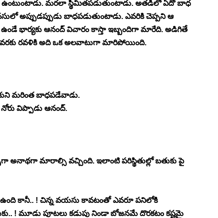
తో ఉంటుంటాడు. మరలా స్థిమితపడుతుంటాడు. అతడిలో ఏదో బాధ 
మనసులో అప్పుడప్పుడు బాధపడుతుంటాడు. ఎవరికి చెప్పని ఆ 
డే భార్యకు ఆనంద్ విచారం కాస్తా ఇబ్బందిగా మారేది. అడిగితే 
వరకు రవళికి అది ఒక అలవాటుగా మారిపోయింది. 
ుకుని మరింత బాధపడేవాడు. 
ోరు విప్పాడు ఆనంద్. 
గా అనాథగా మారాల్సి వచ్చింది. ఇలాంటి పరిస్థితుల్లో బతుకు పై 
ే ఉంది కానీ.. ! చిన్న వయసు కావటంతో ఎవరూ పనిలోకి 
దుకు.. ! మూడు పూటలు కడుపు నిండా బోజనమే దొరకటం కష్టమై 