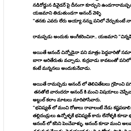
నడిరోడ్డున డివైడర్ పై దీనంగా కూర్చుని ఉండగారామప్ప
యజమాని తిడుతుండగా ఆనంద్ వెళ్ళి 
"తనకు ఎవరు లేరు అయ్యా నన్ను పనిలో చేర్చుకుంటే నా
రామప్పడు అందుకు అంగీకరించినా.. యజమాని "చిన్నపిల్లా
అయితే ఆనంద్ చిన్నోడైనా పని మాత్రం పెద్దవారితో స
బాగా ఆరితేరుతు వచ్చాడు. కుర్రవాడు కావటంతో పనిల
కంటే మన్ననలు అందుకునేవాడు. 
అయితే రామప్పడు ఆనంద్ లో తెలివితేటలు గ్రహించి పగలు 
 తనతోటి వారందరూ ఆనంద్ కి మంచి విషయాలు చెప్పేవారు
అబ్దుల్ కలాం మాటలు నూరిపోసేవారు. 
"భవిష్యత్ లో మంచి రోజులు రావాలంటే నేడు కష్టపడాలి.
తల్లిదండ్రులు ఉన్నోళ్ళకే భవిష్యత్ కాదు లేనోళ్ళకి కూ
ఆనంద్ లో కసిని పెంచేవాళ్ళు. ఆనంద్ కూడా మంచి అలవాట్ల