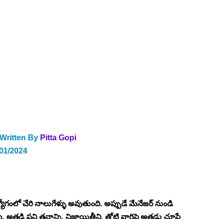
 Written By
Pitta Gopi
/01/2024
ద్యోగంలో చేరి నాలుగేళ్ళు అవుతుంది. అప్పుడే మేనేజర్ నుండి 
రు. అతడి పని తనాన్ని, నిజాయితీని, తోటి వారిపై అతడు చూపే 