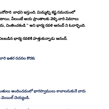
రోసారి  బాధని ఇస్తుంది. మిమ్మల్ని కష్ట సమయంలో 
ాయి. వీలుంటే ఆయ ప్రాంతాలకు వెళ్ళి వారి వివరాలు 
ు, చింతించకండి " అని భార్య రవళి ఆనంద్ ని ఓదార్ఛింది. 
బడిన భార్య రవళికి హత్తుకున్నాడు ఆనంద్. 
ో వారి ఇతర రచనల కొరకు 
మతులు అందించడంలో భాగస్వాములు కావాలనుకునే వారు  
కి మెయిల్ చెయ్యండి.