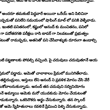
రామప్పడు, తమ తోటి వారికి ఆదుకోవాలని సంకల్పించుకున్నాడు. 
 అందరూ తమకంటే పెద్దవారే అయినా ఒరేయ్ అని పిలిచినా 
ప్పడుతో పనిలేని సమయంలో షాపింగ్ మాల్ లో పనికి వెళ్ళేవాడు. 
. ఇంతటి పనితనంలో, కష్టంలో ఆనంద్ కు మంచితనం, పనిలో 
్ గా పదోతరగతి పరీక్షలు రాసి టాపర్ గా నిలవటంతో ప్రభుత్వం 
ంచటంతో రామప్పడు, అతనితో పని చేసేవాళ్ళుకు దూరంగా ఉండాల్సి 
లాంటి పట్టణాలకు పోవల్సి వచ్చింది. పై చదువులు చదువుతూనే ఆయ 
్రేమలో పడ్డాడు. ఆమెతో చాలాకాలం ప్రేమలో మునిగితేలాడు. 
్లిదండ్రులు, ఆస్తులు లేని ఆనంద్ ని ప్రవళిక మోసం చేసి వేరే 
ేసుకోవాలనుకున్నాడు. ఆనంద్ తన చదువుని సద్వినియోగం 
 రవళి అనే అమ్మాయి ఆమెకు మరో యువకుడు మోసం చేయటంతో 
లాడుకున్నారు. ఒకరినొకరు అర్థం చేసుకున్నారు. తన స్కాలర్ 
 ఆమె స్నేహితురాలు రవళినే ప్రేమించి పెళ్ళి చేసుకున్నాడు. 