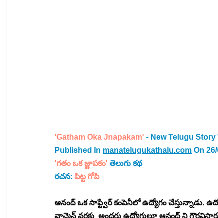
'Gatham Oka Jnapakam'
 - New Telugu Story
Published In 
manatelugukathalu.com
 On 26
'గతం ఒక జ్ణాపకం' 
తెలుగు కథ
రచన: 
పిట్ట గోపి
ఆనంద్ ఒక సాప్ట్వేర్ కంపెనీలో ఉద్యోగం చేస్తున్నాడు. ఉ
వాచ్మెన్ వరకు  అందరు ఉద్యోగులూ ఆనంద్ ని గౌరవిస్తా