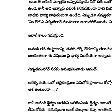
 అయితే ఆనంద్ మాత్రమే అప్పుడప్పుడు ఏదో దిగులు
ఉంది. కానీ అది ఇన్నాళ్లు ఎవరికి కనపడకుండా దాచి 
బాధకు భార్య బాధితులుగా ఉండేది. ఎప్పుడూ నవ్వుతూ ఉం
‘ఏం లేద’ని ఎప్పటిలాగే మామూలు అయిపోయేవాడు. చి
ఇలాగే కాలం గడుస్తుంది. 
ఆనంద్ తన ఈ స్థానాన్ని, తనకు దక్కే గౌరవాన్ని తలుచ
బలవంతంగా ఈ విషయం పై భార్య నిలదీయగా అప్పుడు న
చిన్నతనంలోనే నరకం అనుభవించాడు ఆనంద్. 
ఆరేళ్ళ వయసులో తల్లిదండ్రులు పనిలోనే ప్రాణాలు కోల్పో
ఆశ ఉంటుందా.... ? 
కానీ ఆనంద్ ధైర్యం అతడిని బతికించింది. ధైర్యం అయిత
తీసుకోలేదు. చదువుదాం అంటే డబ్బులు లేవు. అంతెం