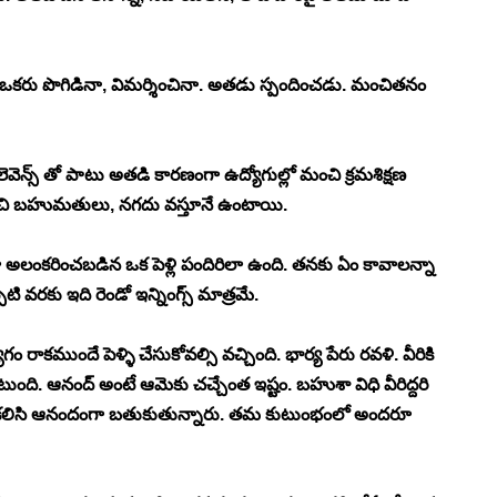
 ఒకరు పొగిడినా, విమర్శించినా. అతడు స్పందించడు. మంచితనం 
ెవెన్స్ తో పాటు అతడి కారణంగా ఉద్యోగుల్లో మంచి క్రమశిక్షణ 
ంచి బహుమతులు, నగదు వస్తూనే ఉంటాయి. 
 అలంకరించబడిన ఒక పెళ్లి పందిరిలా ఉంది. తనకు ఏం కావాలన్నా 
 వరకు ఇది రెండో ఇన్నింగ్స్ మాత్రమే. 
ముందే పెళ్ళి చేసుకోవల్సి వచ్చింది. భార్య పేరు రవళి. వీరికి 
ంది. ఆనంద్ అంటే ఆమెకు చచ్చేంత ఇష్టం. బహుశా విధి వీరిద్దరి 
మకి కలిసి ఆనందంగా బతుకుతున్నారు. తమ కుటుంభంలో అందరూ 