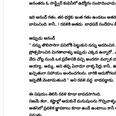
అనంతరం ఓ సాప్ట్వేర్ కంపెనీలో ఉద్యోగం సంపాదించాడు
ఇది ఆనంద్ గతం. తన భర్తకు ఇంత గతం ఉండటం అతడు 
బావించింది. కానీ.. ! రవళికి అతడు  బాధపడే సందేహం 
అప్పుడు ఆనంద్ 
" నన్ను తొలిసారిగా పనిలోకి పెట్టుకుని నన్ను ఆదరించి
ప్రోత్సహించిన మిగతావాళ్ళు ఇప్పుడు ఎక్కడ ఉన్నారో..
వేరు చోట్ల నుండి ఒక ప్రదేశానికి వచ్చి అందరూ వచ్చా
అయ్యా.. అమ్మ.. అని తప్ప ఏనాడూ వాళ్ళ పేర్లు కానీ.. ఊర్
ఖచ్చితంగా సహాయం అందించగలను. వారికి ఆదుకోగలను. క
ఇప్పటికీ వెంటాడుతుంది " అని రవళి వద్ద  బాధపడ్డాడు. 
ఈ విషయం తెలిసి రవళి కూడా బాపడసాగింది. 
నిజమే కదా.. కష్టాల్లో ఆదుకునే మనుషులను గొప్పవాళ
అతనిలో ప్రవళిక జ్ణాపకాలు కూడా ఉండే ఉంటాయి కానీ అవి
నమ్మకం. 