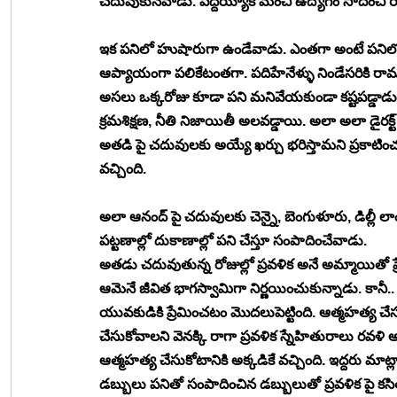
చదువుకునేవాడు. పెద్దయ్యాక మంచి ఉద్యోగం సాదించి 
ఇక పనిలో హుషారుగా ఉండేవాడు. ఎంతగా అంటే పనిలో
ఆప్యాయంగా పలికేటంతగా. పదిహేనేళ్ళు నిండేసరికి రామ
అసలు ఒక్కరోజు కూడా పని మనివేయకుండా కష్టపడ్డాడు
క్రమశిక్షణ, నీతి నిజాయితీ అలవడ్డాయి. అలా అలా డైరక్ట
అతడి పై చదువులకు అయ్యే ఖర్చు భరిస్తామని ప్రకాటి
వచ్చింది. 
అలా ఆనంద్ పై చదువులకు చెన్నై, బెంగుళూరు, డిల్లీ 
పట్టణాల్లో దుకాణాల్లో పని చేస్తూ సంపాదించేవాడు. 
అతడు చదువుతున్న రోజుల్లో ప్రవళిక అనే అమ్మాయితో ప
ఆమెనే జీవిత భాగస్వామిగా నిర్ణయించుకున్నాడు. కానీ.. తల
యువకుడికి ప్రేమించటం మొదలుపెట్టింది. ఆత్మహత్య చ
చేసుకోవాలని వెనక్కి రాగా ప్రవళిక స్నేహితురాలు
ఆత్మహత్య చేసుకోటానికి అక్కడికే వచ్చింది. ఇద్దరు మాట్
డబ్బులు పనితో సంపాదించిన డబ్బులుతో ప్రవళిక పై కసితో