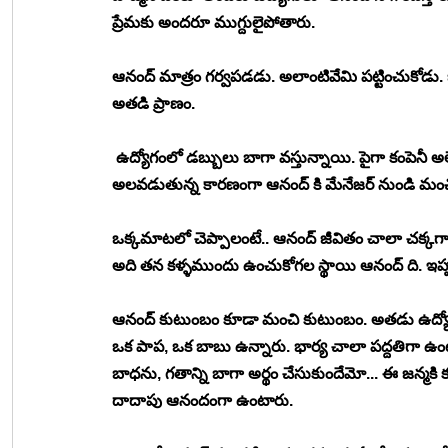
ప్రేమకు అందరూ ముగ్దులైపోతారు. 
ఆనంద్ మాత్రం గర్వపడడు. అలాంటివేమి పట్టించుకోడు.
అతడి ప్రాణం. 
 ఉద్యోగంలో డబ్బులు బాగా వస్తున్నాయి. పైగా కంపెనీ అల
అలవడుతున్న కారణంగా ఆనంద్ కి మేనేజర్ నుండి మ
ఒక్కమాటలో చెప్పాలంటే.. ఆనంద్ జీవితం చాలా చక్కగా
అది తన కళ్ళముందు ఉంచుకోగల స్థాయి ఆనంద్ ది. ఇప్పటి
ఆనంద్ కుటుంబం కూడా మంచి కుటుంబం. అతడు ఉద్యోగం రాక
ఒక పాప, ఒక బాబు ఉన్నారు. భార్య చాలా పద్దతిగా ఉంటు
బాధను, గతాన్ని బాగా అర్థం చేసుకుందేమో... ఈ జన్
దాదాపు ఆనందంగా ఉంటారు. 