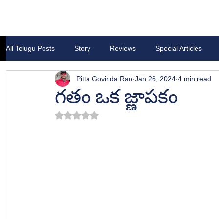
All Telugu Posts
Story
Reviews
Special Articles
Pitta Govinda Rao
Jan 26, 2024
4 min read
గతం ఒక జ్ణాపకం
Rated NaN out of 5 stars.